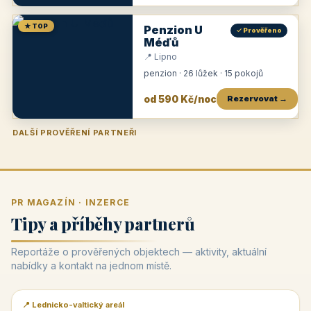
★ TOP
Penzion U
✓ Prověřeno
Méďů
📍 Lipno
penzion · 26 lůžek · 15 pokojů
od 590 Kč/noc
Rezervovat →
DALŠÍ PROVĚŘENÍ PARTNEŘI
Penzion U Zámku
Pension Faber
Penzion a vinařství Dobrovolný
Penzion a restaurace Maštal
Krčma Šatlava
Hotel Rozvoj
Penzion Zvoneček
Penzion Selský dvůr
Penzion Thallerův dům
Hotel Lípa
★
od 500 Kč
★
od 845 Kč
★
od 300 Kč
★
od 360 Kč
★
🍽️
★
od 400 Kč
★
od 550 Kč
★
od 530 Kč
★
od 1 190 Kč
★
od 450 Kč
PR MAGAZÍN · INZERCE
Tipy a příběhy partnerů
Reportáže o prověřených objektech — aktivity, aktuální
nabídky a kontakt na jednom místě.
📍 Lednicko-valtický areál
📰 PR článek