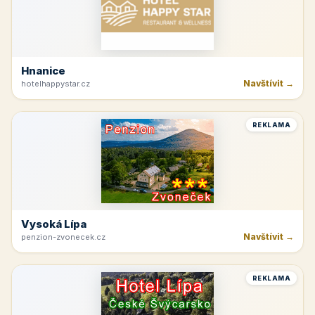
Hnanice
Navštívit →
hotelhappystar.cz
REKLAMA
Vysoká Lípa
Navštívit →
penzion-zvonecek.cz
REKLAMA