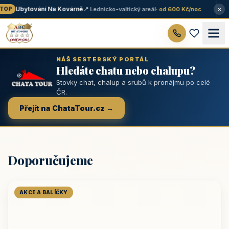
×
Ubytování Na Kovárně
📍 Lednicko-valtický areál
· od 600 Kč/noc
OP
NÁŠ SESTERSKÝ PORTÁL
Hledáte chatu nebo chalupu?
Stovky chat, chalup a srubů k pronájmu po celé
ČR.
Přejít na ChataTour.cz →
Doporučujeme
AKCE A BALÍČKY