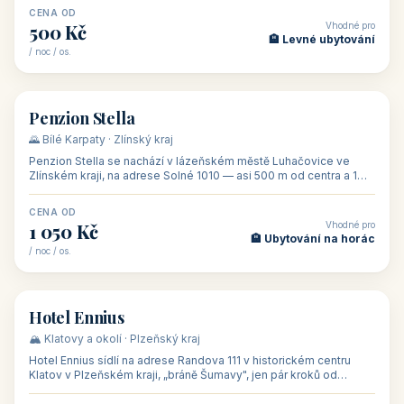
CENA OD
Vhodné pro
500 Kč
🏨 Levné ubytování
/ noc / os.
👥 44
🏡 penzion
Penzion Stella
🌄 Bílé Karpaty · Zlínský kraj
Penzion Stella se nachází v lázeňském městě Luhačovice ve
Zlínském kraji, na adrese Solné 1010 — asi 500 m od centra a 1
km od lázeňské kolo
CENA OD
Vhodné pro
1 050 Kč
🏨 Ubytování na horác
/ noc / os.
👥 50
🏨 hotel
Hotel Ennius
🏔️ Klatovy a okolí · Plzeňský kraj
Hotel Ennius sídlí na adrese Randova 111 v historickém centru
Klatov v Plzeňském kraji, „bráně Šumavy", jen pár kroků od
hlavního náměs