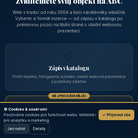
Zviditelněte svůj objekt na ABC
Web s tradicí od roku 2004 a tisíci návštěvníky měsíčně.
Vyberte si formát inzerce — od zápisu v katalogu po
prémiovou pozici na titulní straně s vlastní webovou
prezentací.
📋
Zápis v katalogu
Profil objektu, fotogalerie, kontakt, vlastní webová prezentace
a poptávky zdarma.
NEJPRODÁVANĚJŠÍ
⭐
🍪 Cookies & soukromí
Používáme cookies pro funkčnost webu. Volitelně i
✓ Přijmout vše
💬
Prémiový partner
pro analytiku a marketing.
Jen nutné
TOP pozice na titulce, přednost ve výpisech, zlatý odznak a
Detaily
🖥️ Desktop verze
Design
banner.