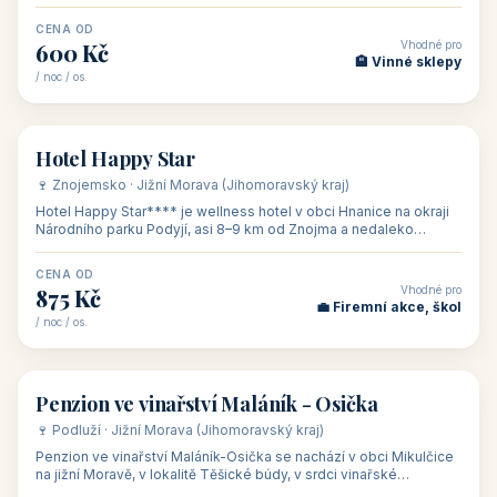
asi 8 km od dáln
CENA OD
Vhodné pro
600 Kč
🏨 Vinné sklepy
/ noc / os.
👥 54
🏨 hotel
Hotel Happy Star
🍷 Znojemsko · Jižní Morava (Jihomoravský kraj)
Hotel Happy Star**** je wellness hotel v obci Hnanice na okraji
Národního parku Podyjí, asi 8–9 km od Znojma a nedaleko
rakouských hranic, v
CENA OD
Vhodné pro
875 Kč
💼 Firemní akce, škol
/ noc / os.
👥 15
🏡 penzion
Penzion ve vinařství Maláník - Osička
🍷 Podluží · Jižní Morava (Jihomoravský kraj)
Penzion ve vinařství Maláník-Osička se nachází v obci Mikulčice
na jižní Moravě, v lokalitě Těšické búdy, v srdci vinařské
podoblasti Slovác