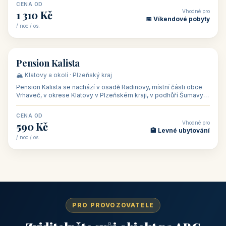
CENA OD
Vhodné pro
1 310 Kč
📅 Víkendové pobyty
/ noc / os.
👥 40
🏡 penzion
Pension Kalista
🏔️ Klatovy a okolí · Plzeňský kraj
Pension Kalista se nachází v osadě Radinovy, místní části obce
Vrhaveč, v okrese Klatovy v Plzeňském kraji, v podhůří Šumavy
— do města Klat
CENA OD
Vhodné pro
590 Kč
🏨 Levné ubytování
/ noc / os.
PRO PROVOZOVATELE