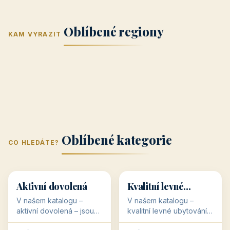
Jižní Morava
Jižní Čechy
(Jihomoravský
(Jihočeský
Střední Čechy
Oblíbené regiony
kraj)
Karlovarský
kraj)
KAM VYRAZIT
Zlínský kraj
Žilinský
(Středočeský
11 objektů
kraj
9 objektů
Liberecký kraj
6 objektů
Plzeňský kraj
4 objekty
kraj)
3 objekty
3 objekty
3 objekty
3 objekty
Oblíbené kategorie
CO HLEDÁTE?
🥾
💰
🥾
💰
36 objektů
34 objektů
Aktivní dovolená
Kvalitní levné
ubytování
V našem katalogu –
V našem katalogu –
aktivní dovolená – jsou
kvalitní levné ubytování –
pro Vás připraveny
jsou pro Vás připraveny