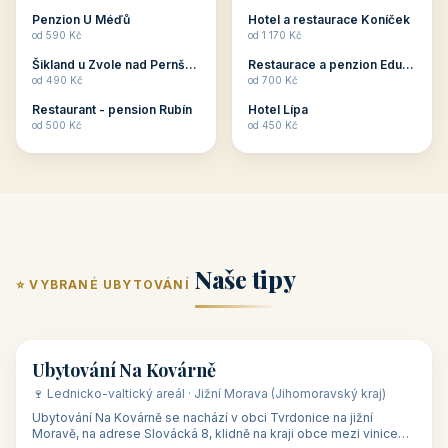
ubytování skupin v
zkušenosti pořádat i
Penzion U Méďů
Hotel a restaurace Koníček
penzionech, hotelích a
menší firemní akce a
od 590 Kč
od 1 170 Kč
apartmánech v ČR.
firemní školení, ale také
Šikland u Zvole nad Pernštejnem
Restaurace a penzion Eduard
Budete překva...
ob...
od 490 Kč
od 700 Kč
Restaurant - pension Rubín
Hotel Lípa
od 500 Kč
od 450 Kč
Naše tipy
⭐ VYBRANÉ UBYTOVÁNÍ
👥 17
🏡 penzion
Ubytování Na Kovárně
🍷 Lednicko-valtický areál · Jižní Morava (Jihomoravský kraj)
Ubytování Na Kovárně se nachází v obci Tvrdonice na jižní
Moravě, na adrese Slovácká 8, klidně na kraji obce mezi vinicemi,