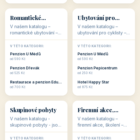
💕
🚴
32 objektů
32 objektů
Romantické
Ubytování pro
ubytování
cyklisty
V našem katalogu –
V našem katalogu –
romantické ubytování –
ubytování pro cyklisty –
jsou pro Vás připraveny
jsou pro Vás připraveny
objekty, které svojí
objekty, které jsou na
V TÉTO KATEGORII:
V TÉTO KATEGORII:
stavbou, polohou anebo
milovníky cykloturistiky
Penzion U Méďů
Penzion U Méďů
zaměřením nabízí
připraveny. Většinou mají
od 590 Kč
od 590 Kč
romantické pobyty.
přímo kolárny a...
Penzion Dřevák
Penzion Pepicentrum
Romantické ...
od 525 Kč
od 250 Kč
Restaurace a penzion Eduard
Hotel Happy Star
👥
💼
od 700 Kč
od 875 Kč
👥
💼
32 objektů
31 objektů
Skupinové pobyty
Firemní akce,
školení
V našem katalogu -
V našem katalogu –
skupinové pobyty - jsou
firemní akce, školení –
pro Vás připraveny
jsou pro Vás připraveny
objekty, které nabízí
objekty, které mají
V TÉTO KATEGORII:
V TÉTO KATEGORII: