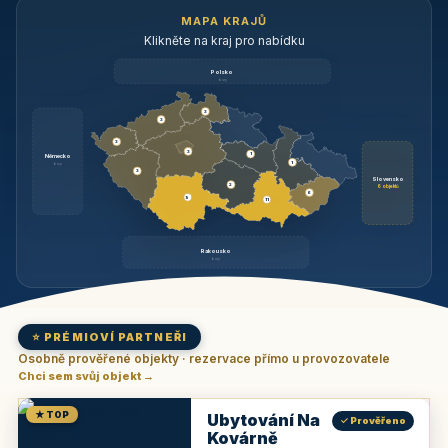
MAPA KRAJŮ
Klikněte na kraj pro nabídku
Polsko
brzy
3
3
3
3
1
Německo
1
brzy
3
Slovensko
2
6 objektů
6
9
11
Rakousko
brzy
⭐ PRÉMIOVÍ PARTNEŘI
Osobně prověřené objekty · rezervace přímo u provozovatele
Chci sem svůj objekt →
★ TOP
Ubytování Na
✓ Prověřeno
Kovárně