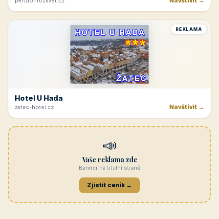
Navštívit →
penzionrozkvet.cz
REKLAMA
Hotel U Hada
Navštívit →
zatec-hotel.cz
📣
Vaše reklama zde
Banner na titulní straně
Zjistit ceník →