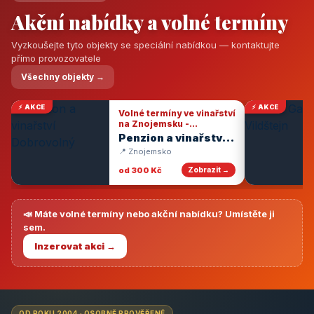
Akční nabídky a volné termíny
Vyzkoušejte tyto objekty se speciální nabídkou — kontaktujte
přímo provozovatele
Všechny objekty →
⚡ AKCE
⚡ AKCE
Volné termíny ve vinařství
na Znojemsku -
degustace vín
Penzion a vinařství
Dobrovolný
📍 Znojemsko
od 300 Kč
Zobrazit →
📣 Máte volné termíny nebo akční nabídku? Umístěte ji
sem.
Inzerovat akci →
OD ROKU 2004 · OSOBNĚ PROVĚŘENÉ