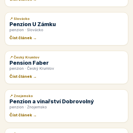
📍 Slovácko
📰 PR článek
Penzion U Zámku
penzion · Slovácko
Číst článek →
📍 Český Krumlov
📰 PR článek
Pension Faber
penzion · Český Krumlov
Číst článek →
📍 Znojemsko
📰 PR článek
Penzion a vinařství Dobrovolný
penzion · Znojemsko
Číst článek →