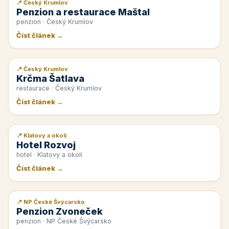
📍 Český Krumlov
📰 PR článek
Penzion a restaurace Maštal
penzion · Český Krumlov
Číst článek →
📍 Český Krumlov
📰 PR článek
Krčma Šatlava
restaurace · Český Krumlov
Číst článek →
📍 Klatovy a okolí
📰 PR článek
Hotel Rozvoj
hotel · Klatovy a okolí
Číst článek →
📍 NP České Švýcarsko
📰 PR článek
Penzion Zvoneček
penzion · NP České Švýcarsko