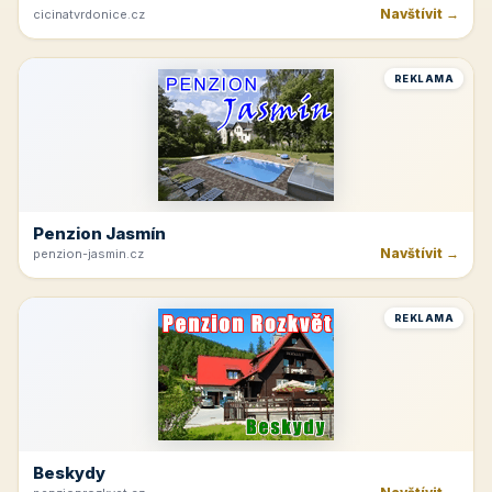
Navštívit →
cicinatvrdonice.cz
REKLAMA
Penzion Jasmín
Navštívit →
penzion-jasmin.cz
REKLAMA
Beskydy