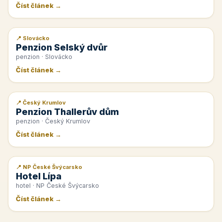
Číst článek →
📍 Slovácko
📰 PR článek
Penzion Selský dvůr
penzion · Slovácko
Číst článek →
📍 Český Krumlov
📰 PR článek
Penzion Thallerův dům
penzion · Český Krumlov
Číst článek →
📍 NP České Švýcarsko
📰 PR článek
Hotel Lípa
hotel · NP České Švýcarsko
Číst článek →