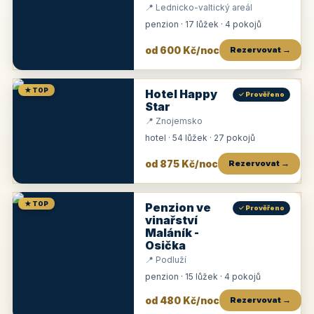
📍 Lednicko-valtický areál
penzion · 17 lůžek · 4 pokojů
od 600 Kč/noc
Rezervovat →
★ TOP
Hotel Happy
✓ Prověřeno
Star
📍 Znojemsko
hotel · 54 lůžek · 27 pokojů
od 875 Kč/noc
Rezervovat →
★ TOP
Penzion ve
✓ Prověřeno
vinařství
Maláník -
Osička
📍 Podluží
penzion · 15 lůžek · 4 pokojů
od 480 Kč/noc
Rezervovat →