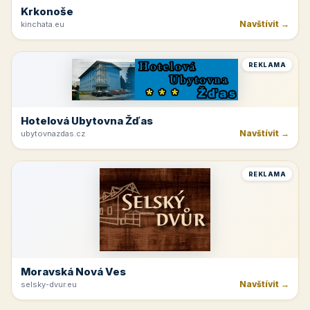
Krkonoše
Navštívit →
kinchata.eu
REKLAMA
Hotelová Ubytovna Žďas
Navštívit →
ubytovnazdas.cz
REKLAMA
Moravská Nová Ves
Navštívit →
selsky-dvur.eu