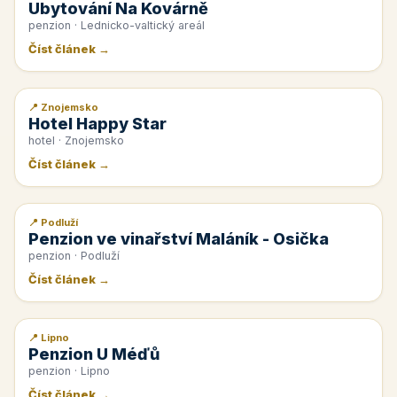
Ubytování Na Kovárně
penzion · Lednicko-valtický areál
Číst článek →
📍 Znojemsko
📰 PR článek
Hotel Happy Star
hotel · Znojemsko
Číst článek →
📍 Podluží
📰 PR článek
Penzion ve vinařství Maláník - Osička
penzion · Podluží
Číst článek →
📍 Lipno
📰 PR článek
Penzion U Méďů
penzion · Lipno
Číst článek →