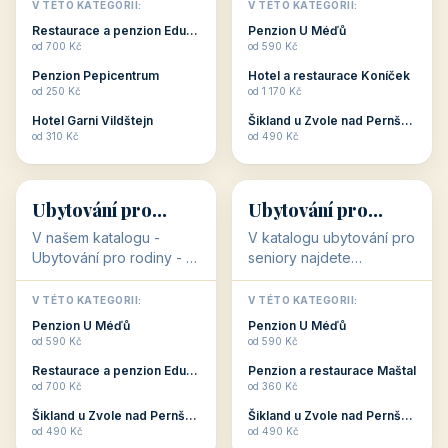
objekty, které s aktivní
objekty, které nabízí
V TÉTO KATEGORII:
V TÉTO KATEGORII:
dovolenou přímo
cenově dostupné
Restaurace a penzion Eduard
Penzion U Méďů
souvisejí. Aktivní
ubytování v ČR. Budete
od 700 Kč
od 590 Kč
dovolená nebo aktivní
překvapeni, že i v nižší
Penzion Pepicentrum
Hotel a restaurace Koníček
odpočinek jso...
c...
od 250 Kč
od 1 170 Kč
Hotel Garni Vildštejn
Šikland u Zvole nad Pernštejnem
👨‍👩‍👧‍👦
🧓
od 310 Kč
od 490 Kč
👨‍👩‍👧‍👦
🧓
34 objektů
33 objektů
Ubytování pro
Ubytování pro
rodiny
seniory
V našem katalogu -
V katalogu ubytování pro
Ubytování pro rodiny -
seniory najdete
jsou pro Vás připraveny
penziony a hotely, které
objekty, které svojí
jsou přizpůsobeny pro
V TÉTO KATEGORII:
V TÉTO KATEGORII:
polohou či vybaveností,
ubytování klientů vyššího
Penzion U Méďů
Penzion U Méďů
nabízí klidné ubytování
věku. Některé z nich
od 590 Kč
od 590 Kč
pro rodiny. Penziony,...
nabízí speciální balíč...
Restaurace a penzion Eduard
Penzion a restaurace Maštal
od 700 Kč
od 360 Kč
Šikland u Zvole nad Pernštejnem
Šikland u Zvole nad Pernštejnem
💕
🚴
od 490 Kč
od 490 Kč