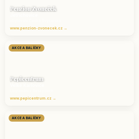
Penzion Zvoneček
Jetřichovice
ubytování České Švýcarsko
www.penzion-zvonecek.cz →
AKCE A BALÍČKY
Pepicentrum
Velké Karlovice
Ubytování v Beskydech
www.pepicentrum.cz →
AKCE A BALÍČKY