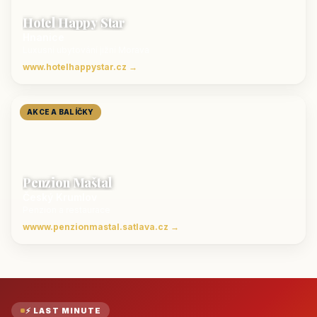
Hotel Happy Star
Hnanice
Luxusní ubytování jižní Morava
www.hotelhappystar.cz →
AKCE A BALÍČKY
Penzion Maštal
Český Krumlov
Penzion a restaurace
wwww.penzionmastal.satlava.cz →
⚡ LAST MINUTE