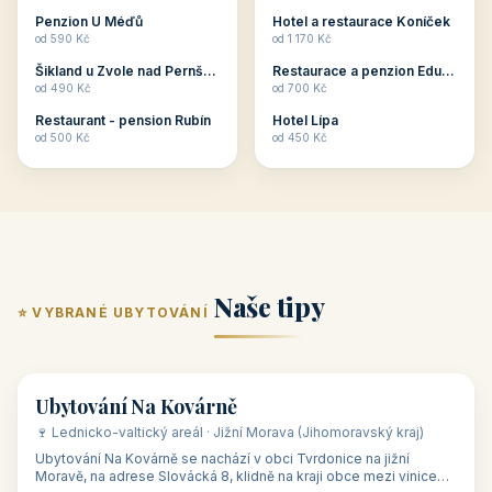
ubytování skupin v
zkušenosti pořádat i
Penzion U Méďů
Hotel a restaurace Koníček
penzionech, hotelích a
menší firemní akce a
od 590 Kč
od 1 170 Kč
apartmánech v ČR.
firemní školení, ale také
Šikland u Zvole nad Pernštejnem
Restaurace a penzion Eduard
Budete překva...
ob...
od 490 Kč
od 700 Kč
Restaurant - pension Rubín
Hotel Lípa
od 500 Kč
od 450 Kč
Naše tipy
⭐ VYBRANÉ UBYTOVÁNÍ
👥 17
🏡 penzion
Ubytování Na Kovárně
🍷 Lednicko-valtický areál · Jižní Morava (Jihomoravský kraj)
Ubytování Na Kovárně se nachází v obci Tvrdonice na jižní
Moravě, na adrese Slovácká 8, klidně na kraji obce mezi vinicemi,