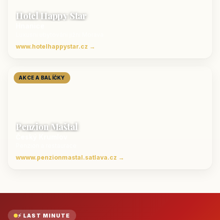
Hotel Happy Star
Hnanice
Luxusní ubytování jižní Morava
www.hotelhappystar.cz →
AKCE A BALÍČKY
Penzion Maštal
Český Krumlov
Penzion a restaurace
wwww.penzionmastal.satlava.cz →
⚡ LAST MINUTE