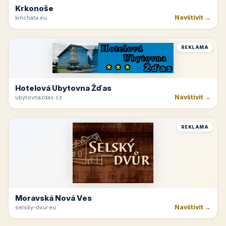
Krkonoše
Navštívit →
kinchata.eu
REKLAMA
Hotelová Ubytovna Žďas
Navštívit →
ubytovnazdas.cz
REKLAMA
Moravská Nová Ves
Navštívit →
selsky-dvur.eu