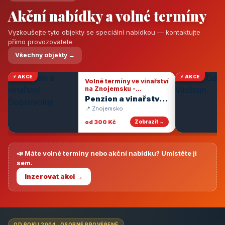
Akční nabídky a volné termíny
Vyzkoušejte tyto objekty se speciální nabídkou — kontaktujte
přímo provozovatele
Všechny objekty →
⚡ AKCE
⚡ AKCE
Volné termíny ve vinařství
na Znojemsku -
degustace vín
Penzion a vinařství
Dobrovolný
📍 Znojemsko
od 300 Kč
Zobrazit →
📣 Máte volné termíny nebo akční nabídku? Umístěte ji
sem.
Inzerovat akci →
OD ROKU 2004 · OSOBNĚ PROVĚŘENÉ