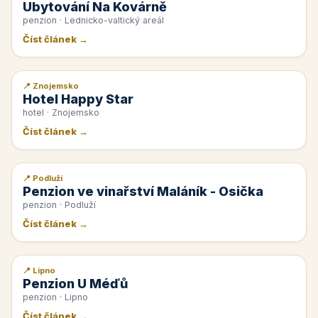
Ubytování Na Kovárně
penzion · Lednicko-valtický areál
Číst článek →
📍 Znojemsko
📰 PR článek
Hotel Happy Star
hotel · Znojemsko
Číst článek →
📍 Podluží
📰 PR článek
Penzion ve vinařství Maláník - Osička
penzion · Podluží
Číst článek →
📍 Lipno
📰 PR článek
Penzion U Méďů
penzion · Lipno
Číst článek →