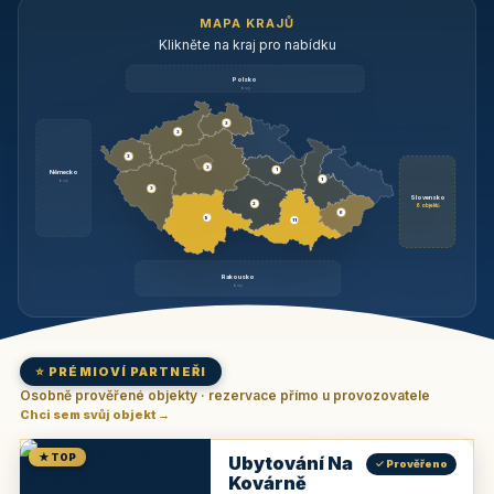
MAPA KRAJŮ
Klikněte na kraj pro nabídku
Polsko
brzy
3
3
3
3
1
Německo
1
brzy
3
Slovensko
2
6 objektů
6
9
11
Rakousko
brzy
⭐ PRÉMIOVÍ PARTNEŘI
Osobně prověřené objekty · rezervace přímo u provozovatele
Chci sem svůj objekt →
★ TOP
Ubytování Na
✓ Prověřeno
Kovárně