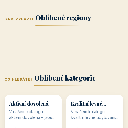
Jižní Morava
Jižní Čechy
(Jihomoravský
(Jihočeský
Střední Čechy
Oblíbené regiony
kraj)
Karlovarský
kraj)
KAM VYRAZIT
Zlínský kraj
Žilinský
(Středočeský
11 objektů
kraj
9 objektů
Liberecký kraj
6 objektů
Plzeňský kraj
4 objekty
kraj)
3 objekty
3 objekty
3 objekty
3 objekty
Oblíbené kategorie
CO HLEDÁTE?
🥾
💰
🥾
💰
36 objektů
34 objektů
Aktivní dovolená
Kvalitní levné
ubytování
V našem katalogu –
V našem katalogu –
aktivní dovolená – jsou
kvalitní levné ubytování –
pro Vás připraveny
jsou pro Vás připraveny