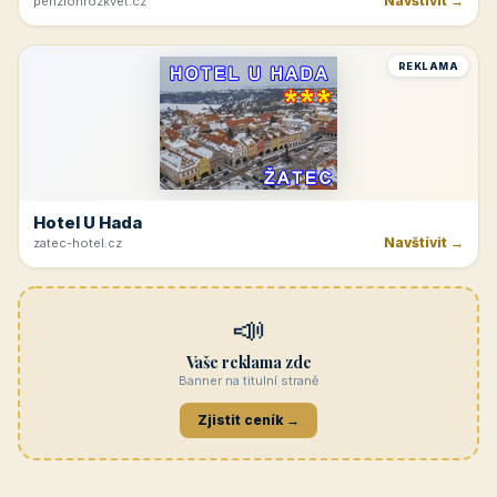
Navštívit →
penzionrozkvet.cz
REKLAMA
Hotel U Hada
Navštívit →
zatec-hotel.cz
📣
Vaše reklama zde
Banner na titulní straně
Zjistit ceník →