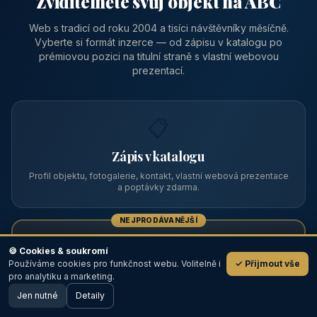
Zviditelněte svůj objekt na ABC
Web s tradicí od roku 2004 a tisíci návštěvníky měsíčně.
Vyberte si formát inzerce — od zápisu v katalogu po
prémiovou pozici na titulní straně s vlastní webovou
prezentací.
📋
Zápis v katalogu
Profil objektu, fotogalerie, kontakt, vlastní webová prezentace
a poptávky zdarma.
NEJPRODÁVANĚJŠÍ
⭐
🍪 Cookies & soukromí
Používáme cookies pro funkčnost webu. Volitelně i
✓ Přijmout vše
💬
Prémiový partner
pro analytiku a marketing.
Jen nutné
TOP pozice na titulce, přednost ve výpisech, zlatý odznak a
Detaily
🖥️ Desktop verze
Design
banner.