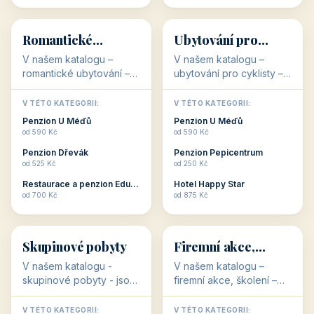
💕
🚴
32 objektů
32 objektů
Romantické
Ubytování pro
ubytování
cyklisty
V našem katalogu –
V našem katalogu –
romantické ubytování –
ubytování pro cyklisty –
jsou pro Vás připraveny
jsou pro Vás připraveny
objekty, které svojí
objekty, které jsou na
V TÉTO KATEGORII:
V TÉTO KATEGORII:
stavbou, polohou anebo
milovníky cykloturistiky
Penzion U Méďů
Penzion U Méďů
zaměřením nabízí
připraveny. Většinou mají
od 590 Kč
od 590 Kč
romantické pobyty.
přímo kolárny a...
Penzion Dřevák
Penzion Pepicentrum
Romantické ...
od 525 Kč
od 250 Kč
Restaurace a penzion Eduard
Hotel Happy Star
👥
💼
od 700 Kč
od 875 Kč
👥
💼
32 objektů
31 objektů
Skupinové pobyty
Firemní akce,
školení
V našem katalogu -
V našem katalogu –
skupinové pobyty - jsou
firemní akce, školení –
pro Vás připraveny
jsou pro Vás připraveny
objekty, které nabízí
objekty, které mají
V TÉTO KATEGORII:
V TÉTO KATEGORII: