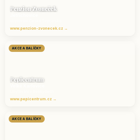
Penzion Zvoneček
Jetřichovice
ubytování České Švýcarsko
www.penzion-zvonecek.cz →
AKCE A BALÍČKY
Pepicentrum
Velké Karlovice
Ubytování v Beskydech
www.pepicentrum.cz →
AKCE A BALÍČKY