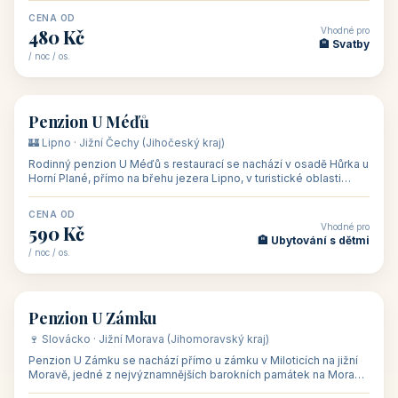
CENA OD
Vhodné pro
480 Kč
🏨 Svatby
/ noc / os.
👥 26
🏡 penzion
Penzion U Méďů
🏰 Lipno · Jižní Čechy (Jihočeský kraj)
Rodinný penzion U Méďů s restaurací se nachází v osadě Hůrka u
Horní Plané, přímo na břehu jezera Lipno, v turistické oblasti
Šumava. Pokoje
CENA OD
Vhodné pro
590 Kč
🏨 Ubytování s dětmi
/ noc / os.
👥 28
🏡 penzion
Penzion U Zámku
🍷 Slovácko · Jižní Morava (Jihomoravský kraj)
Penzion U Zámku se nachází přímo u zámku v Miloticích na jižní
Moravě, jedné z nejvýznamnějších barokních památek na Moravě,
v budově bývalé