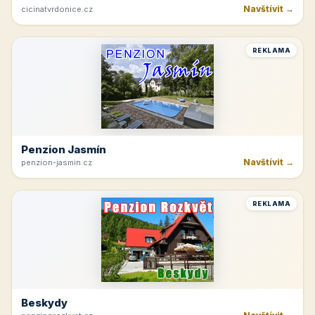
Navštívit →
cicinatvrdonice.cz
REKLAMA
Penzion Jasmín
Navštívit →
penzion-jasmin.cz
REKLAMA
Beskydy