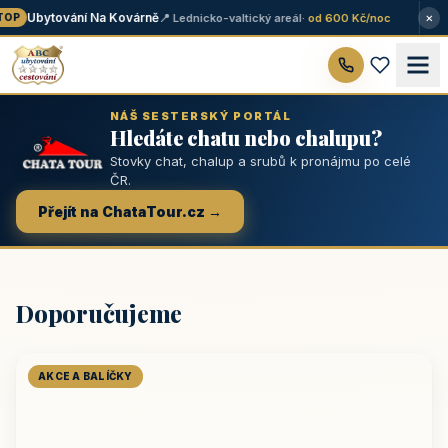
×
Ubytování Na Kovárně
📍 Lednicko-valtický areál
· od 600 Kč/noc
OP
NÁŠ SESTERSKÝ PORTÁL
Hledáte chatu nebo chalupu?
Stovky chat, chalup a srubů k pronájmu po celé
ČR.
Přejít na ChataTour.cz →
Doporučujeme
AKCE A BALÍČKY