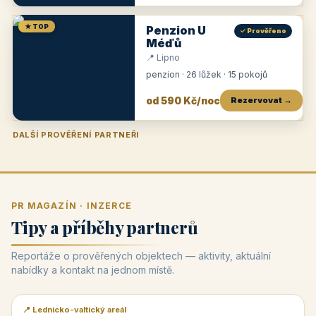
★ TOP
Penzion U
✓ Prověřeno
Méďů
📍 Lipno
penzion · 26 lůžek · 15 pokojů
od 590 Kč/noc
Rezervovat →
DALŠÍ PROVĚŘENÍ PARTNEŘI
Penzion U Zámku
Pension Faber
Penzion a vinařství Dobrovolný
Penzion a restaurace Maštal
Krčma Šatlava
Hotel Rozvoj
Penzion Zvoneček
Penzion Selský dvůr
Penzion Thallerův dům
Hotel Lípa
★
od 500 Kč
★
od 845 Kč
★
od 300 Kč
★
od 360 Kč
★
🍽️
★
od 400 Kč
★
od 550 Kč
★
od 530 Kč
★
od 1 190 Kč
★
od 450 Kč
PR MAGAZÍN · INZERCE
Tipy a příběhy partnerů
Reportáže o prověřených objektech — aktivity, aktuální
nabídky a kontakt na jednom místě.
📍 Lednicko-valtický areál
📰 PR článek