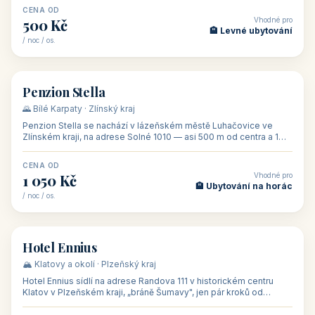
CENA OD
Vhodné pro
500 Kč
🏨 Levné ubytování
/ noc / os.
👥 44
🏡 penzion
Penzion Stella
🌄 Bílé Karpaty · Zlínský kraj
Penzion Stella se nachází v lázeňském městě Luhačovice ve
Zlínském kraji, na adrese Solné 1010 — asi 500 m od centra a 1
km od lázeňské kolo
CENA OD
Vhodné pro
1 050 Kč
🏨 Ubytování na horác
/ noc / os.
👥 50
🏨 hotel
Hotel Ennius
🏔️ Klatovy a okolí · Plzeňský kraj
Hotel Ennius sídlí na adrese Randova 111 v historickém centru
Klatov v Plzeňském kraji, „bráně Šumavy", jen pár kroků od
hlavního náměs