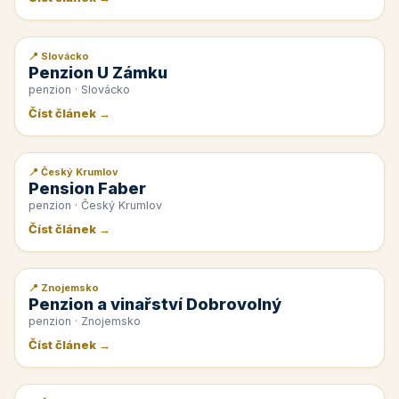
📍 Slovácko
📰 PR článek
Penzion U Zámku
penzion · Slovácko
Číst článek →
📍 Český Krumlov
📰 PR článek
Pension Faber
penzion · Český Krumlov
Číst článek →
📍 Znojemsko
📰 PR článek
Penzion a vinařství Dobrovolný
penzion · Znojemsko
Číst článek →