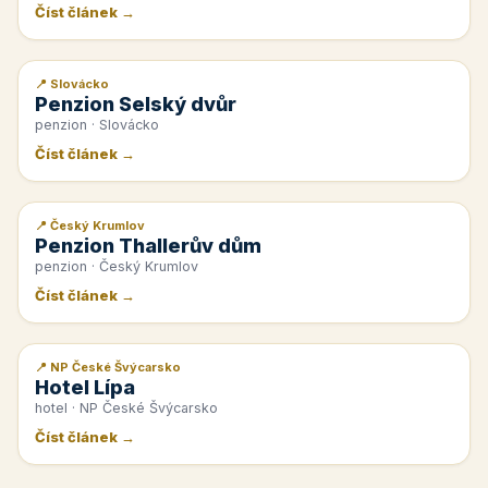
Číst článek →
📍 Slovácko
📰 PR článek
Penzion Selský dvůr
penzion · Slovácko
Číst článek →
📍 Český Krumlov
📰 PR článek
Penzion Thallerův dům
penzion · Český Krumlov
Číst článek →
📍 NP České Švýcarsko
📰 PR článek
Hotel Lípa
hotel · NP České Švýcarsko
Číst článek →