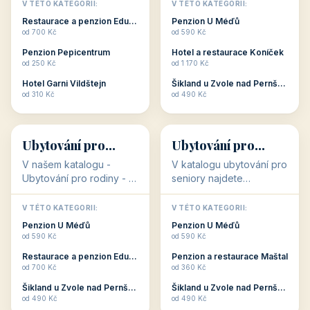
objekty, které s aktivní
objekty, které nabízí
V TÉTO KATEGORII:
V TÉTO KATEGORII:
dovolenou přímo
cenově dostupné
Restaurace a penzion Eduard
Penzion U Méďů
souvisejí. Aktivní
ubytování v ČR. Budete
od 700 Kč
od 590 Kč
dovolená nebo aktivní
překvapeni, že i v nižší
Penzion Pepicentrum
Hotel a restaurace Koníček
odpočinek jso...
c...
od 250 Kč
od 1 170 Kč
Hotel Garni Vildštejn
Šikland u Zvole nad Pernštejnem
👨‍👩‍👧‍👦
🧓
od 310 Kč
od 490 Kč
👨‍👩‍👧‍👦
🧓
34 objektů
33 objektů
Ubytování pro
Ubytování pro
rodiny
seniory
V našem katalogu -
V katalogu ubytování pro
Ubytování pro rodiny -
seniory najdete
jsou pro Vás připraveny
penziony a hotely, které
objekty, které svojí
jsou přizpůsobeny pro
V TÉTO KATEGORII:
V TÉTO KATEGORII:
polohou či vybaveností,
ubytování klientů vyššího
Penzion U Méďů
Penzion U Méďů
nabízí klidné ubytování
věku. Některé z nich
od 590 Kč
od 590 Kč
pro rodiny. Penziony,...
nabízí speciální balíč...
Restaurace a penzion Eduard
Penzion a restaurace Maštal
od 700 Kč
od 360 Kč
Šikland u Zvole nad Pernštejnem
Šikland u Zvole nad Pernštejnem
💕
🚴
od 490 Kč
od 490 Kč