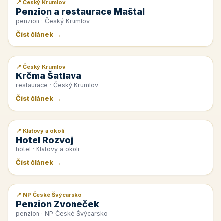
📍 Český Krumlov
📰 PR článek
Penzion a restaurace Maštal
penzion · Český Krumlov
Číst článek →
📍 Český Krumlov
📰 PR článek
Krčma Šatlava
restaurace · Český Krumlov
Číst článek →
📍 Klatovy a okolí
📰 PR článek
Hotel Rozvoj
hotel · Klatovy a okolí
Číst článek →
📍 NP České Švýcarsko
📰 PR článek
Penzion Zvoneček
penzion · NP České Švýcarsko