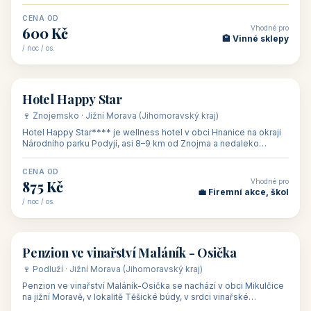
asi 8 km od dáln
CENA OD
Vhodné pro
600 Kč
🏨 Vinné sklepy
/ noc / os.
👥 54
🏨 hotel
Hotel Happy Star
🍷 Znojemsko · Jižní Morava (Jihomoravský kraj)
Hotel Happy Star**** je wellness hotel v obci Hnanice na okraji
Národního parku Podyjí, asi 8–9 km od Znojma a nedaleko
rakouských hranic, v
CENA OD
Vhodné pro
875 Kč
💼 Firemní akce, škol
/ noc / os.
👥 15
🏡 penzion
Penzion ve vinařství Maláník - Osička
🍷 Podluží · Jižní Morava (Jihomoravský kraj)
Penzion ve vinařství Maláník-Osička se nachází v obci Mikulčice
na jižní Moravě, v lokalitě Těšické búdy, v srdci vinařské
podoblasti Slovác