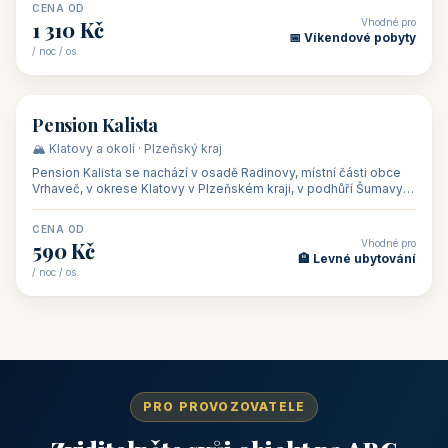
CENA OD
Vhodné pro
1 310 Kč
📅 Víkendové pobyty
/ noc / os.
👥 40
🏡 penzion
Pension Kalista
🏔️ Klatovy a okolí · Plzeňský kraj
Pension Kalista se nachází v osadě Radinovy, místní části obce
Vrhaveč, v okrese Klatovy v Plzeňském kraji, v podhůří Šumavy
— do města Klat
CENA OD
Vhodné pro
590 Kč
🏨 Levné ubytování
/ noc / os.
PRO PROVOZOVATELE