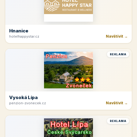
Hnanice
Navštívit →
hotelhappystar.cz
REKLAMA
Vysoká Lípa
Navštívit →
penzion-zvonecek.cz
REKLAMA