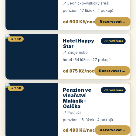
📍 Lednicko-valtický areál
penzion · 17 lůžek · 4 pokojů
od 600 Kč/noc
Rezervovat →
★ TOP
Hotel Happy
✓ Prověřeno
Star
📍 Znojemsko
hotel · 54 lůžek · 27 pokojů
od 875 Kč/noc
Rezervovat →
★ TOP
Penzion ve
✓ Prověřeno
vinařství
Maláník -
Osička
📍 Podluží
penzion · 15 lůžek · 4 pokojů
od 480 Kč/noc
Rezervovat →