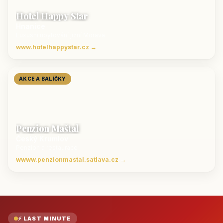
Hotel Happy Star
Hnanice
Luxusní ubytování jižní Morava
www.hotelhappystar.cz →
AKCE A BALÍČKY
Penzion Maštal
Český Krumlov
Penzion a restaurace
wwww.penzionmastal.satlava.cz →
⚡ LAST MINUTE