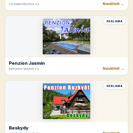
Navštívit →
cicinatvrdonice.cz
REKLAMA
Penzion Jasmín
Navštívit →
penzion-jasmin.cz
REKLAMA
Beskydy