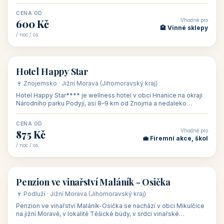
asi 8 km od dáln
CENA OD
Vhodné pro
600 Kč
🏨 Vinné sklepy
/ noc / os.
👥 54
🏨 hotel
Hotel Happy Star
🍷 Znojemsko · Jižní Morava (Jihomoravský kraj)
Hotel Happy Star**** je wellness hotel v obci Hnanice na okraji
Národního parku Podyjí, asi 8–9 km od Znojma a nedaleko
rakouských hranic, v
CENA OD
Vhodné pro
875 Kč
💼 Firemní akce, škol
/ noc / os.
👥 15
🏡 penzion
Penzion ve vinařství Maláník - Osička
🍷 Podluží · Jižní Morava (Jihomoravský kraj)
Penzion ve vinařství Maláník-Osička se nachází v obci Mikulčice
na jižní Moravě, v lokalitě Těšické búdy, v srdci vinařské
podoblasti Slovác