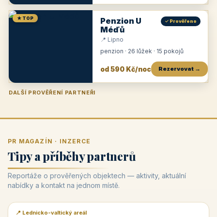
★ TOP
Penzion U
✓ Prověřeno
Méďů
📍 Lipno
penzion · 26 lůžek · 15 pokojů
od 590 Kč/noc
Rezervovat →
DALŠÍ PROVĚŘENÍ PARTNEŘI
Penzion U Zámku
Pension Faber
Penzion a vinařství Dobrovolný
Penzion a restaurace Maštal
Krčma Šatlava
Hotel Rozvoj
Penzion Zvoneček
Penzion Selský dvůr
Penzion Thallerův dům
Hotel Lípa
★
od 500 Kč
★
od 845 Kč
★
od 300 Kč
★
od 360 Kč
★
🍽️
★
od 400 Kč
★
od 550 Kč
★
od 530 Kč
★
od 1 190 Kč
★
od 450 Kč
PR MAGAZÍN · INZERCE
Tipy a příběhy partnerů
Reportáže o prověřených objektech — aktivity, aktuální
nabídky a kontakt na jednom místě.
📍 Lednicko-valtický areál
📰 PR článek