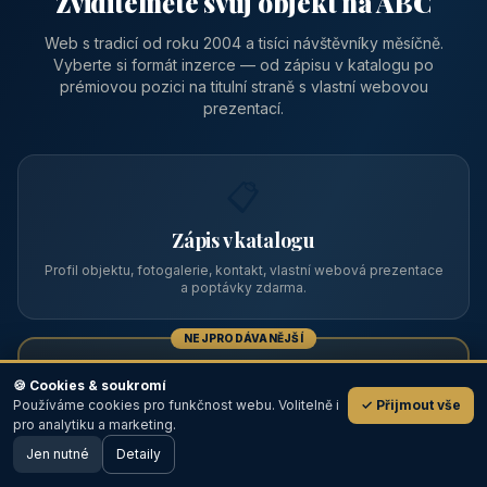
Zviditelněte svůj objekt na ABC
Web s tradicí od roku 2004 a tisíci návštěvníky měsíčně.
Vyberte si formát inzerce — od zápisu v katalogu po
prémiovou pozici na titulní straně s vlastní webovou
prezentací.
📋
Zápis v katalogu
Profil objektu, fotogalerie, kontakt, vlastní webová prezentace
a poptávky zdarma.
NEJPRODÁVANĚJŠÍ
⭐
🍪 Cookies & soukromí
Používáme cookies pro funkčnost webu. Volitelně i
✓ Přijmout vše
💬
Prémiový partner
pro analytiku a marketing.
Jen nutné
TOP pozice na titulce, přednost ve výpisech, zlatý odznak a
Detaily
🖥️ Desktop verze
Design
banner.