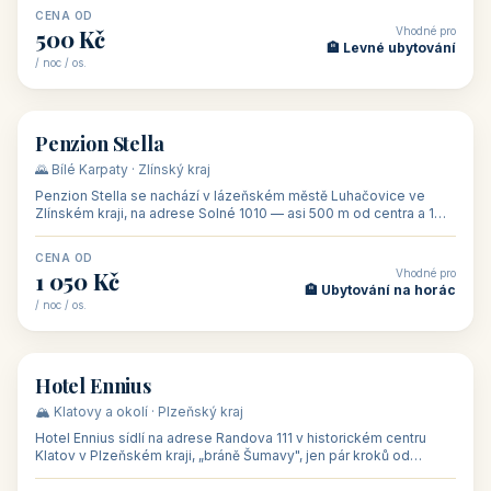
CENA OD
Vhodné pro
500 Kč
🏨 Levné ubytování
/ noc / os.
👥 44
🏡 penzion
Penzion Stella
🌄 Bílé Karpaty · Zlínský kraj
Penzion Stella se nachází v lázeňském městě Luhačovice ve
Zlínském kraji, na adrese Solné 1010 — asi 500 m od centra a 1
km od lázeňské kolo
CENA OD
Vhodné pro
1 050 Kč
🏨 Ubytování na horác
/ noc / os.
👥 50
🏨 hotel
Hotel Ennius
🏔️ Klatovy a okolí · Plzeňský kraj
Hotel Ennius sídlí na adrese Randova 111 v historickém centru
Klatov v Plzeňském kraji, „bráně Šumavy", jen pár kroků od
hlavního náměs