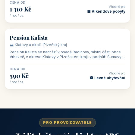
CENA OD
Vhodné pro
1 310 Kč
📅 Víkendové pobyty
/ noc / os.
👥 40
🏡 penzion
Pension Kalista
🏔️ Klatovy a okolí · Plzeňský kraj
Pension Kalista se nachází v osadě Radinovy, místní části obce
Vrhaveč, v okrese Klatovy v Plzeňském kraji, v podhůří Šumavy
— do města Klat
CENA OD
Vhodné pro
590 Kč
🏨 Levné ubytování
/ noc / os.
PRO PROVOZOVATELE