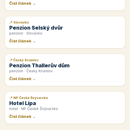
Číst článek →
📍 Slovácko
📰 PR článek
Penzion Selský dvůr
penzion · Slovácko
Číst článek →
📍 Český Krumlov
📰 PR článek
Penzion Thallerův dům
penzion · Český Krumlov
Číst článek →
📍 NP České Švýcarsko
📰 PR článek
Hotel Lípa
hotel · NP České Švýcarsko
Číst článek →