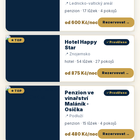
📍 Lednicko-valtický areál
penzion · 17 lůžek · 4 pokojů
od 600 Kč/noc
Rezervovat →
★ TOP
Hotel Happy
✓ Prověřeno
Star
📍 Znojemsko
hotel · 54 lůžek · 27 pokojů
od 875 Kč/noc
Rezervovat →
★ TOP
Penzion ve
✓ Prověřeno
vinařství
Maláník -
Osička
📍 Podluží
penzion · 15 lůžek · 4 pokojů
od 480 Kč/noc
Rezervovat →