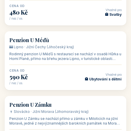
CENA OD
Vhodné pro
480 Kč
🏨 Svatby
/ noc / os.
👥 26
🏡 penzion
Penzion U Méďů
🏰 Lipno · Jižní Čechy (Jihočeský kraj)
Rodinný penzion U Méďů s restaurací se nachází v osadě Hůrka u
Horní Plané, přímo na břehu jezera Lipno, v turistické oblasti
Šumava. Pokoje
CENA OD
Vhodné pro
590 Kč
🏨 Ubytování s dětmi
/ noc / os.
👥 28
🏡 penzion
Penzion U Zámku
🍷 Slovácko · Jižní Morava (Jihomoravský kraj)
Penzion U Zámku se nachází přímo u zámku v Miloticích na jižní
Moravě, jedné z nejvýznamnějších barokních památek na Moravě,
v budově bývalé