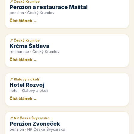
📍 Český Krumlov
📰 PR článek
Penzion a restaurace Maštal
penzion · Český Krumlov
Číst článek →
📍 Český Krumlov
📰 PR článek
Krčma Šatlava
restaurace · Český Krumlov
Číst článek →
📍 Klatovy a okolí
📰 PR článek
Hotel Rozvoj
hotel · Klatovy a okolí
Číst článek →
📍 NP České Švýcarsko
📰 PR článek
Penzion Zvoneček
penzion · NP České Švýcarsko