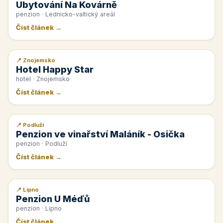
Ubytování Na Kovárně
penzion · Lednicko-valtický areál
Číst článek →
📍 Znojemsko
📰 PR článek
Hotel Happy Star
hotel · Znojemsko
Číst článek →
📍 Podluží
📰 PR článek
Penzion ve vinařství Maláník - Osička
penzion · Podluží
Číst článek →
📍 Lipno
📰 PR článek
Penzion U Méďů
penzion · Lipno
Číst článek →