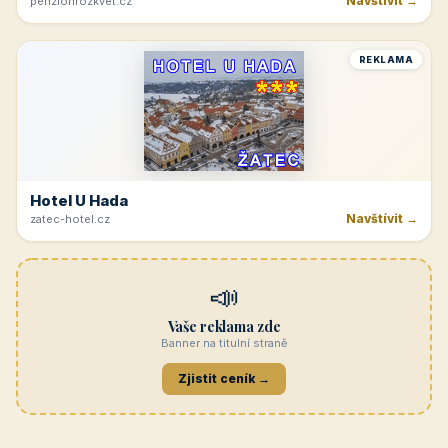
Navštívit →
penzionrozkvet.cz
REKLAMA
Hotel U Hada
Navštívit →
zatec-hotel.cz
📣
Vaše reklama zde
Banner na titulní straně
Zjistit ceník →