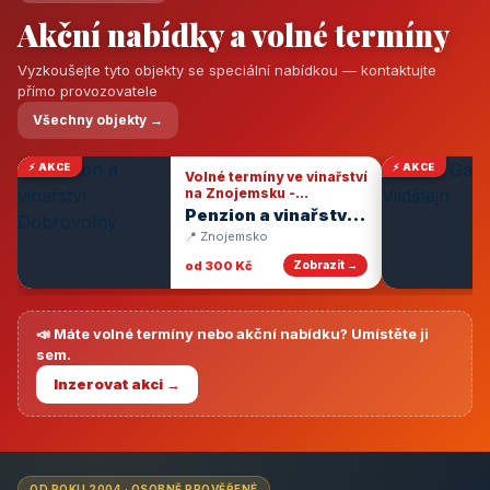
Akční nabídky a volné termíny
Vyzkoušejte tyto objekty se speciální nabídkou — kontaktujte
přímo provozovatele
Všechny objekty →
⚡ AKCE
⚡ AKCE
Volné termíny ve vinařství
na Znojemsku -
degustace vín
Penzion a vinařství
Dobrovolný
📍 Znojemsko
od 300 Kč
Zobrazit →
📣 Máte volné termíny nebo akční nabídku? Umístěte ji
sem.
Inzerovat akci →
OD ROKU 2004 · OSOBNĚ PROVĚŘENÉ