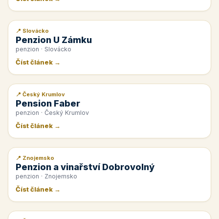
📍 Slovácko
📰 PR článek
Penzion U Zámku
penzion · Slovácko
Číst článek →
📍 Český Krumlov
📰 PR článek
Pension Faber
penzion · Český Krumlov
Číst článek →
📍 Znojemsko
📰 PR článek
Penzion a vinařství Dobrovolný
penzion · Znojemsko
Číst článek →