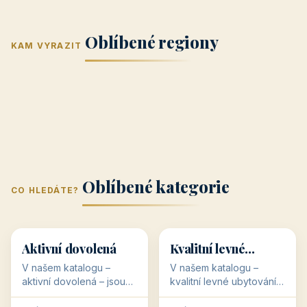
Jižní Morava
Jižní Čechy
(Jihomoravský
(Jihočeský
Střední Čechy
Oblíbené regiony
kraj)
Karlovarský
kraj)
KAM VYRAZIT
Zlínský kraj
Žilinský
(Středočeský
11 objektů
kraj
9 objektů
Liberecký kraj
6 objektů
Plzeňský kraj
4 objekty
kraj)
3 objekty
3 objekty
3 objekty
3 objekty
Oblíbené kategorie
CO HLEDÁTE?
🥾
💰
🥾
💰
36 objektů
34 objektů
Aktivní dovolená
Kvalitní levné
ubytování
V našem katalogu –
V našem katalogu –
aktivní dovolená – jsou
kvalitní levné ubytování –
pro Vás připraveny
jsou pro Vás připraveny