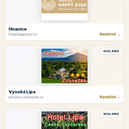
Hnanice
Navštívit →
hotelhappystar.cz
REKLAMA
Vysoká Lípa
Navštívit →
penzion-zvonecek.cz
REKLAMA