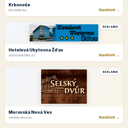
Krkonoše
Navštívit →
kinchata.eu
REKLAMA
Hotelová Ubytovna Žďas
Navštívit →
ubytovnazdas.cz
REKLAMA
Moravská Nová Ves
Navštívit →
selsky-dvur.eu