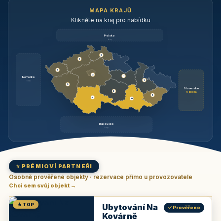
MAPA KRAJŮ
Klikněte na kraj pro nabídku
Polsko
brzy
3
3
3
3
1
Německo
1
brzy
3
Slovensko
2
6 objektů
6
9
11
Rakousko
brzy
⭐ PRÉMIOVÍ PARTNEŘI
Osobně prověřené objekty · rezervace přímo u provozovatele
Chci sem svůj objekt →
★ TOP
Ubytování Na
✓ Prověřeno
Kovárně