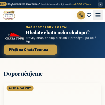
×
Ubytování Na Kovárně
📍 Lednicko-valtický areál
· od 600 Kč/noc
OP
NÁŠ SESTERSKÝ PORTÁL
Hledáte chatu nebo chalupu?
Stovky chat, chalup a srubů k pronájmu po celé
ČR.
Přejít na ChataTour.cz →
Doporučujeme
AKCE A BALÍČKY