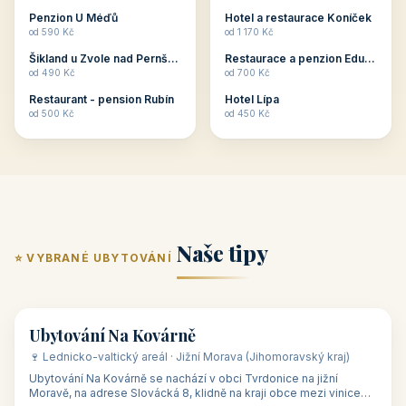
ubytování skupin v
zkušenosti pořádat i
Penzion U Méďů
Hotel a restaurace Koníček
penzionech, hotelích a
menší firemní akce a
od 590 Kč
od 1 170 Kč
apartmánech v ČR.
firemní školení, ale také
Šikland u Zvole nad Pernštejnem
Restaurace a penzion Eduard
Budete překva...
ob...
od 490 Kč
od 700 Kč
Restaurant - pension Rubín
Hotel Lípa
od 500 Kč
od 450 Kč
Naše tipy
⭐ VYBRANÉ UBYTOVÁNÍ
👥 17
🏡 penzion
Ubytování Na Kovárně
🍷 Lednicko-valtický areál · Jižní Morava (Jihomoravský kraj)
Ubytování Na Kovárně se nachází v obci Tvrdonice na jižní
Moravě, na adrese Slovácká 8, klidně na kraji obce mezi vinicemi,