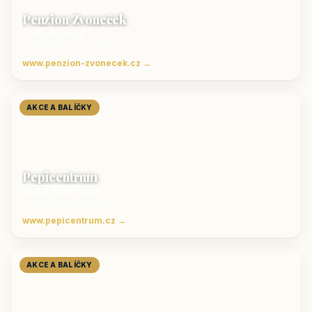
Penzion Zvoneček
Jetřichovice
ubytování České Švýcarsko
www.penzion-zvonecek.cz →
AKCE A BALÍČKY
Pepicentrum
Velké Karlovice
Ubytování v Beskydech
www.pepicentrum.cz →
AKCE A BALÍČKY