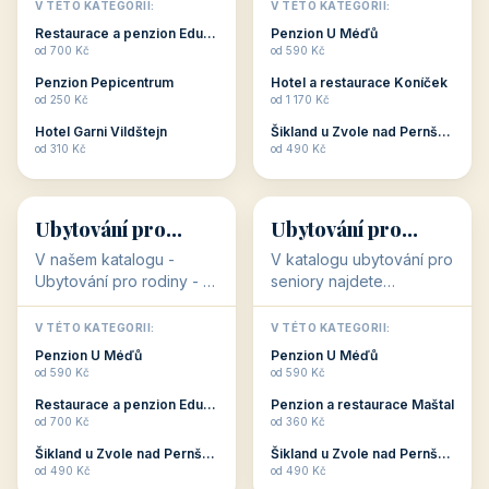
objekty, které s aktivní
objekty, které nabízí
V TÉTO KATEGORII:
V TÉTO KATEGORII:
dovolenou přímo
cenově dostupné
Restaurace a penzion Eduard
Penzion U Méďů
souvisejí. Aktivní
ubytování v ČR. Budete
od 700 Kč
od 590 Kč
dovolená nebo aktivní
překvapeni, že i v nižší
Penzion Pepicentrum
Hotel a restaurace Koníček
odpočinek jso...
c...
od 250 Kč
od 1 170 Kč
Hotel Garni Vildštejn
Šikland u Zvole nad Pernštejnem
👨‍👩‍👧‍👦
🧓
od 310 Kč
od 490 Kč
👨‍👩‍👧‍👦
🧓
34 objektů
33 objektů
Ubytování pro
Ubytování pro
rodiny
seniory
V našem katalogu -
V katalogu ubytování pro
Ubytování pro rodiny -
seniory najdete
jsou pro Vás připraveny
penziony a hotely, které
objekty, které svojí
jsou přizpůsobeny pro
V TÉTO KATEGORII:
V TÉTO KATEGORII:
polohou či vybaveností,
ubytování klientů vyššího
Penzion U Méďů
Penzion U Méďů
nabízí klidné ubytování
věku. Některé z nich
od 590 Kč
od 590 Kč
pro rodiny. Penziony,...
nabízí speciální balíč...
Restaurace a penzion Eduard
Penzion a restaurace Maštal
od 700 Kč
od 360 Kč
Šikland u Zvole nad Pernštejnem
Šikland u Zvole nad Pernštejnem
💕
🚴
od 490 Kč
od 490 Kč