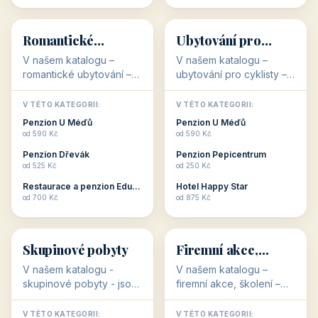
💕
🚴
32 objektů
32 objektů
Romantické
Ubytování pro
ubytování
cyklisty
V našem katalogu –
V našem katalogu –
romantické ubytování –
ubytování pro cyklisty –
jsou pro Vás připraveny
jsou pro Vás připraveny
objekty, které svojí
objekty, které jsou na
V TÉTO KATEGORII:
V TÉTO KATEGORII:
stavbou, polohou anebo
milovníky cykloturistiky
Penzion U Méďů
Penzion U Méďů
zaměřením nabízí
připraveny. Většinou mají
od 590 Kč
od 590 Kč
romantické pobyty.
přímo kolárny a...
Penzion Dřevák
Penzion Pepicentrum
Romantické ...
od 525 Kč
od 250 Kč
Restaurace a penzion Eduard
Hotel Happy Star
👥
💼
od 700 Kč
od 875 Kč
👥
💼
32 objektů
31 objektů
Skupinové pobyty
Firemní akce,
školení
V našem katalogu -
V našem katalogu –
skupinové pobyty - jsou
firemní akce, školení –
pro Vás připraveny
jsou pro Vás připraveny
objekty, které nabízí
objekty, které mají
V TÉTO KATEGORII:
V TÉTO KATEGORII: