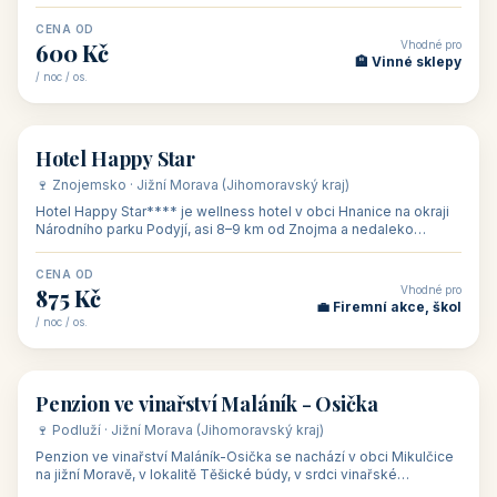
asi 8 km od dáln
CENA OD
Vhodné pro
600 Kč
🏨 Vinné sklepy
/ noc / os.
👥 54
🏨 hotel
Hotel Happy Star
🍷 Znojemsko · Jižní Morava (Jihomoravský kraj)
Hotel Happy Star**** je wellness hotel v obci Hnanice na okraji
Národního parku Podyjí, asi 8–9 km od Znojma a nedaleko
rakouských hranic, v
CENA OD
Vhodné pro
875 Kč
💼 Firemní akce, škol
/ noc / os.
👥 15
🏡 penzion
Penzion ve vinařství Maláník - Osička
🍷 Podluží · Jižní Morava (Jihomoravský kraj)
Penzion ve vinařství Maláník-Osička se nachází v obci Mikulčice
na jižní Moravě, v lokalitě Těšické búdy, v srdci vinařské
podoblasti Slovác