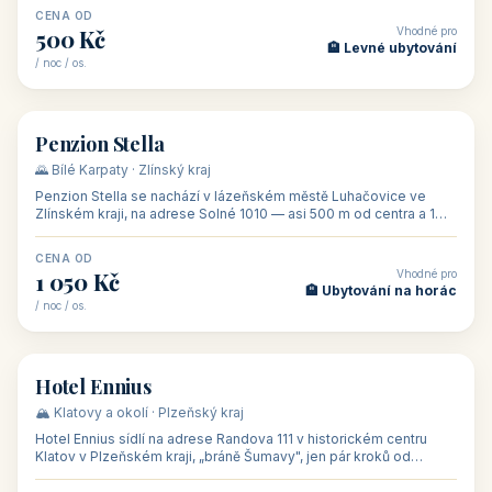
CENA OD
Vhodné pro
500 Kč
🏨 Levné ubytování
/ noc / os.
👥 44
🏡 penzion
Penzion Stella
🌄 Bílé Karpaty · Zlínský kraj
Penzion Stella se nachází v lázeňském městě Luhačovice ve
Zlínském kraji, na adrese Solné 1010 — asi 500 m od centra a 1
km od lázeňské kolo
CENA OD
Vhodné pro
1 050 Kč
🏨 Ubytování na horác
/ noc / os.
👥 50
🏨 hotel
Hotel Ennius
🏔️ Klatovy a okolí · Plzeňský kraj
Hotel Ennius sídlí na adrese Randova 111 v historickém centru
Klatov v Plzeňském kraji, „bráně Šumavy", jen pár kroků od
hlavního náměs