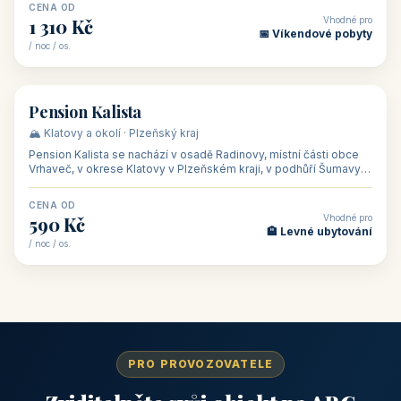
CENA OD
Vhodné pro
1 310 Kč
📅 Víkendové pobyty
/ noc / os.
👥 40
🏡 penzion
Pension Kalista
🏔️ Klatovy a okolí · Plzeňský kraj
Pension Kalista se nachází v osadě Radinovy, místní části obce
Vrhaveč, v okrese Klatovy v Plzeňském kraji, v podhůří Šumavy
— do města Klat
CENA OD
Vhodné pro
590 Kč
🏨 Levné ubytování
/ noc / os.
PRO PROVOZOVATELE