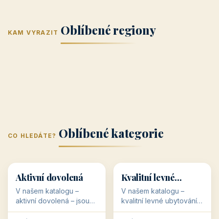
Jižní Morava
Jižní Čechy
(Jihomoravský
(Jihočeský
Střední Čechy
Oblíbené regiony
kraj)
Karlovarský
kraj)
KAM VYRAZIT
Zlínský kraj
Žilinský
(Středočeský
11 objektů
kraj
9 objektů
Liberecký kraj
6 objektů
Plzeňský kraj
4 objekty
kraj)
3 objekty
3 objekty
3 objekty
3 objekty
Oblíbené kategorie
CO HLEDÁTE?
🥾
💰
🥾
💰
36 objektů
34 objektů
Aktivní dovolená
Kvalitní levné
ubytování
V našem katalogu –
V našem katalogu –
aktivní dovolená – jsou
kvalitní levné ubytování –
pro Vás připraveny
jsou pro Vás připraveny