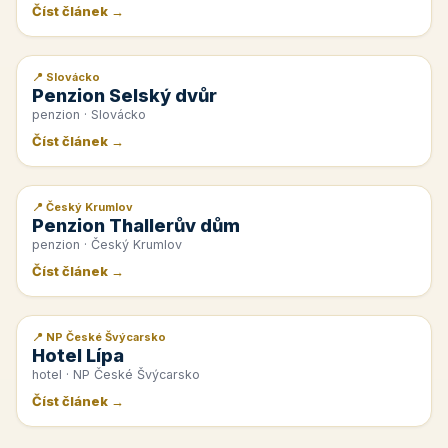
Číst článek →
📍 Slovácko
📰 PR článek
Penzion Selský dvůr
penzion · Slovácko
Číst článek →
📍 Český Krumlov
📰 PR článek
Penzion Thallerův dům
penzion · Český Krumlov
Číst článek →
📍 NP České Švýcarsko
📰 PR článek
Hotel Lípa
hotel · NP České Švýcarsko
Číst článek →