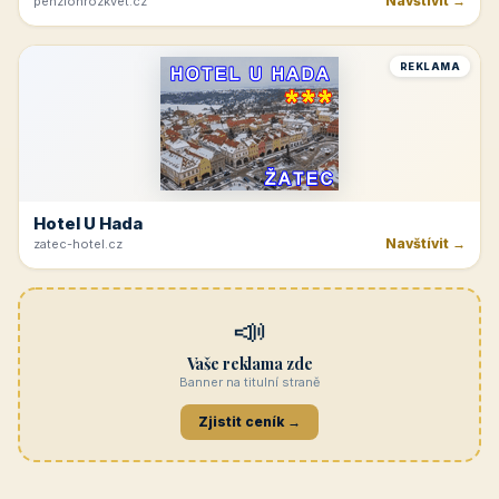
Navštívit →
penzionrozkvet.cz
REKLAMA
Hotel U Hada
Navštívit →
zatec-hotel.cz
📣
Vaše reklama zde
Banner na titulní straně
Zjistit ceník →