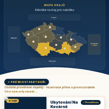
MAPA KRAJŮ
Klikněte na kraj pro nabídku
Polsko
brzy
3
3
3
3
1
Německo
1
brzy
3
Slovensko
2
6 objektů
6
9
11
Rakousko
brzy
⭐ PRÉMIOVÍ PARTNEŘI
Osobně prověřené objekty · rezervace přímo u provozovatele
Chci sem svůj objekt →
★ TOP
Ubytování Na
✓ Prověřeno
Kovárně