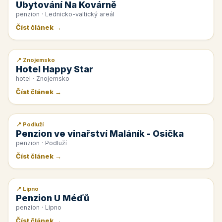
Ubytování Na Kovárně
penzion · Lednicko-valtický areál
Číst článek →
📍 Znojemsko
📰 PR článek
Hotel Happy Star
hotel · Znojemsko
Číst článek →
📍 Podluží
📰 PR článek
Penzion ve vinařství Maláník - Osička
penzion · Podluží
Číst článek →
📍 Lipno
📰 PR článek
Penzion U Méďů
penzion · Lipno
Číst článek →