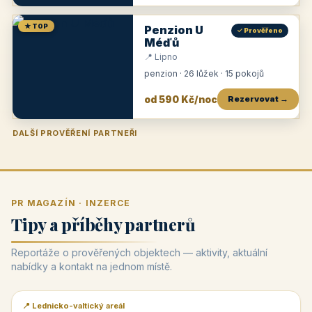
★ TOP
Penzion U
✓ Prověřeno
Méďů
📍 Lipno
penzion · 26 lůžek · 15 pokojů
od 590 Kč/noc
Rezervovat →
DALŠÍ PROVĚŘENÍ PARTNEŘI
Penzion U Zámku
Pension Faber
Penzion a vinařství Dobrovolný
Penzion a restaurace Maštal
Krčma Šatlava
Hotel Rozvoj
Penzion Zvoneček
Penzion Selský dvůr
Penzion Thallerův dům
Hotel Lípa
★
od 500 Kč
★
od 845 Kč
★
od 300 Kč
★
od 360 Kč
★
🍽️
★
od 400 Kč
★
od 550 Kč
★
od 530 Kč
★
od 1 190 Kč
★
od 450 Kč
PR MAGAZÍN · INZERCE
Tipy a příběhy partnerů
Reportáže o prověřených objektech — aktivity, aktuální
nabídky a kontakt na jednom místě.
📍 Lednicko-valtický areál
📰 PR článek