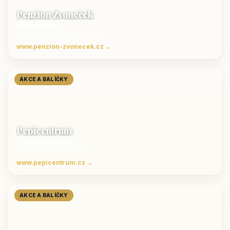
Penzion Zvoneček
Jetřichovice
ubytování České Švýcarsko
www.penzion-zvonecek.cz →
AKCE A BALÍČKY
Pepicentrum
Velké Karlovice
Ubytování v Beskydech
www.pepicentrum.cz →
AKCE A BALÍČKY