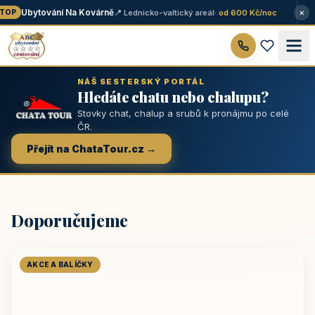
×
Ubytování Na Kovárně
📍 Lednicko-valtický areál
· od 600 Kč/noc
OP
NÁŠ SESTERSKÝ PORTÁL
Hledáte chatu nebo chalupu?
Stovky chat, chalup a srubů k pronájmu po celé
ČR.
Přejít na ChataTour.cz →
Doporučujeme
AKCE A BALÍČKY