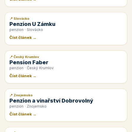
📍 Slovácko
📰 PR článek
Penzion U Zámku
penzion · Slovácko
Číst článek →
📍 Český Krumlov
📰 PR článek
Pension Faber
penzion · Český Krumlov
Číst článek →
📍 Znojemsko
📰 PR článek
Penzion a vinařství Dobrovolný
penzion · Znojemsko
Číst článek →