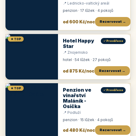
📍 Lednicko-valtický areál
penzion · 17 lůžek · 4 pokojů
od 600 Kč/noc
Rezervovat →
★ TOP
Hotel Happy
✓ Prověřeno
Star
📍 Znojemsko
hotel · 54 lůžek · 27 pokojů
od 875 Kč/noc
Rezervovat →
★ TOP
Penzion ve
✓ Prověřeno
vinařství
Maláník -
Osička
📍 Podluží
penzion · 15 lůžek · 4 pokojů
od 480 Kč/noc
Rezervovat →