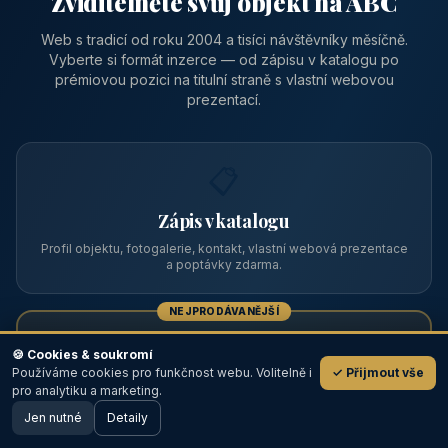
Zviditelněte svůj objekt na ABC
Web s tradicí od roku 2004 a tisíci návštěvníky měsíčně.
Vyberte si formát inzerce — od zápisu v katalogu po
prémiovou pozici na titulní straně s vlastní webovou
prezentací.
📋
Zápis v katalogu
Profil objektu, fotogalerie, kontakt, vlastní webová prezentace
a poptávky zdarma.
NEJPRODÁVANĚJŠÍ
⭐
🍪 Cookies & soukromí
Používáme cookies pro funkčnost webu. Volitelně i
✓ Přijmout vše
💬
Prémiový partner
pro analytiku a marketing.
Jen nutné
TOP pozice na titulce, přednost ve výpisech, zlatý odznak a
Detaily
🖥️ Desktop verze
Design
banner.