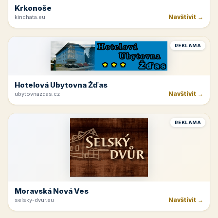
Krkonoše
Navštívit →
kinchata.eu
REKLAMA
Hotelová Ubytovna Žďas
Navštívit →
ubytovnazdas.cz
REKLAMA
Moravská Nová Ves
Navštívit →
selsky-dvur.eu