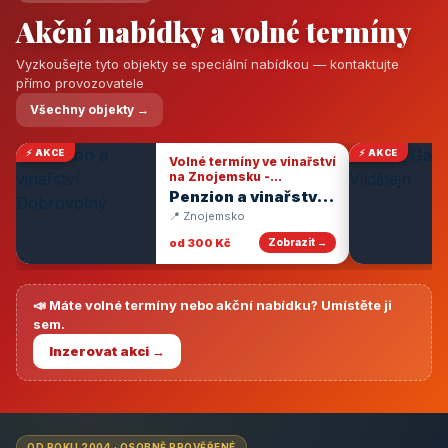
Akční nabídky a volné termíny
Vyzkoušejte tyto objekty se speciální nabídkou — kontaktujte
přímo provozovatele
Všechny objekty →
⚡ AKCE
⚡ AKCE
Volné termíny ve vinařství
na Znojemsku -
degustace vín
Penzion a vinařství
Dobrovolný
📍 Znojemsko
od 300 Kč
Zobrazit →
📣 Máte volné termíny nebo akční nabídku? Umístěte ji
sem.
Inzerovat akci →
OD ROKU 2004 · OSOBNĚ PROVĚŘENÉ