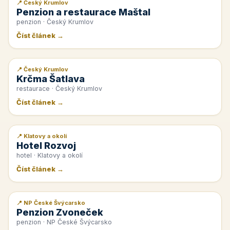
📍 Český Krumlov
📰 PR článek
Penzion a restaurace Maštal
penzion · Český Krumlov
Číst článek →
📍 Český Krumlov
📰 PR článek
Krčma Šatlava
restaurace · Český Krumlov
Číst článek →
📍 Klatovy a okolí
📰 PR článek
Hotel Rozvoj
hotel · Klatovy a okolí
Číst článek →
📍 NP České Švýcarsko
📰 PR článek
Penzion Zvoneček
penzion · NP České Švýcarsko