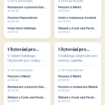
objekty, které s aktivní
objekty, které nabízí
V TÉTO KATEGORII:
V TÉTO KATEGORII:
dovolenou přímo
cenově dostupné
Restaurace a penzion Eduard
Penzion U Méďů
souvisejí. Aktivní
ubytování v ČR. Budete
od 700 Kč
od 590 Kč
dovolená nebo aktivní
překvapeni, že i v nižší
Penzion Pepicentrum
Hotel a restaurace Koníček
odpočinek jso...
c...
od 250 Kč
od 1 170 Kč
Hotel Garni Vildštejn
Šikland u Zvole nad Pernštejnem
👨‍👩‍👧‍👦
🧓
od 310 Kč
od 490 Kč
👨‍👩‍👧‍👦
🧓
34 objektů
33 objektů
Ubytování pro
Ubytování pro
rodiny
seniory
V našem katalogu -
V katalogu ubytování pro
Ubytování pro rodiny -
seniory najdete
jsou pro Vás připraveny
penziony a hotely, které
objekty, které svojí
jsou přizpůsobeny pro
V TÉTO KATEGORII:
V TÉTO KATEGORII:
polohou či vybaveností,
ubytování klientů vyššího
Penzion U Méďů
Penzion U Méďů
nabízí klidné ubytování
věku. Některé z nich
od 590 Kč
od 590 Kč
pro rodiny. Penziony,...
nabízí speciální balíč...
Restaurace a penzion Eduard
Penzion a restaurace Maštal
od 700 Kč
od 360 Kč
Šikland u Zvole nad Pernštejnem
Šikland u Zvole nad Pernštejnem
💕
🚴
od 490 Kč
od 490 Kč