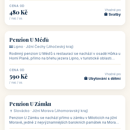
CENA OD
Vhodné pro
480 Kč
🏨 Svatby
/ noc / os.
👥 26
🏡 penzion
Penzion U Méďů
🏰 Lipno · Jižní Čechy (Jihočeský kraj)
Rodinný penzion U Méďů s restaurací se nachází v osadě Hůrka u
Horní Plané, přímo na břehu jezera Lipno, v turistické oblasti
Šumava. Pokoje
CENA OD
Vhodné pro
590 Kč
🏨 Ubytování s dětmi
/ noc / os.
👥 28
🏡 penzion
Penzion U Zámku
🍷 Slovácko · Jižní Morava (Jihomoravský kraj)
Penzion U Zámku se nachází přímo u zámku v Miloticích na jižní
Moravě, jedné z nejvýznamnějších barokních památek na Moravě,
v budově bývalé