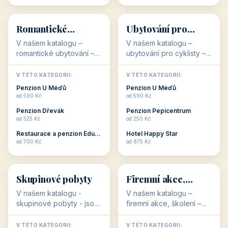
💕
🚴
32 objektů
32 objektů
Romantické
Ubytování pro
ubytování
cyklisty
V našem katalogu –
V našem katalogu –
romantické ubytování –
ubytování pro cyklisty –
jsou pro Vás připraveny
jsou pro Vás připraveny
objekty, které svojí
objekty, které jsou na
V TÉTO KATEGORII:
V TÉTO KATEGORII:
stavbou, polohou anebo
milovníky cykloturistiky
Penzion U Méďů
Penzion U Méďů
zaměřením nabízí
připraveny. Většinou mají
od 590 Kč
od 590 Kč
romantické pobyty.
přímo kolárny a...
Penzion Dřevák
Penzion Pepicentrum
Romantické ...
od 525 Kč
od 250 Kč
Restaurace a penzion Eduard
Hotel Happy Star
👥
💼
od 700 Kč
od 875 Kč
👥
💼
32 objektů
31 objektů
Skupinové pobyty
Firemní akce,
školení
V našem katalogu -
V našem katalogu –
skupinové pobyty - jsou
firemní akce, školení –
pro Vás připraveny
jsou pro Vás připraveny
objekty, které nabízí
objekty, které mají
V TÉTO KATEGORII:
V TÉTO KATEGORII: