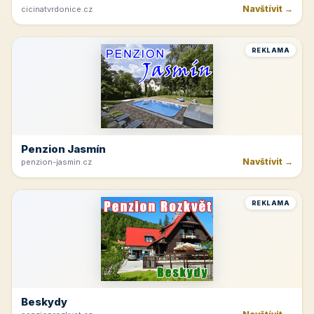
Navštívit →
cicinatvrdonice.cz
REKLAMA
Penzion Jasmín
Navštívit →
penzion-jasmin.cz
REKLAMA
Beskydy