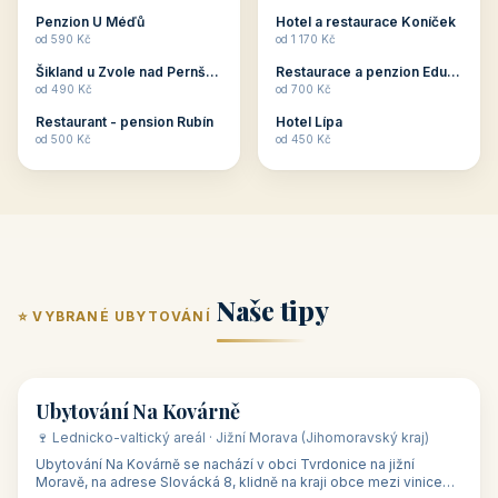
ubytování skupin v
zkušenosti pořádat i
Penzion U Méďů
Hotel a restaurace Koníček
penzionech, hotelích a
menší firemní akce a
od 590 Kč
od 1 170 Kč
apartmánech v ČR.
firemní školení, ale také
Šikland u Zvole nad Pernštejnem
Restaurace a penzion Eduard
Budete překva...
ob...
od 490 Kč
od 700 Kč
Restaurant - pension Rubín
Hotel Lípa
od 500 Kč
od 450 Kč
Naše tipy
⭐ VYBRANÉ UBYTOVÁNÍ
👥 17
🏡 penzion
Ubytování Na Kovárně
🍷 Lednicko-valtický areál · Jižní Morava (Jihomoravský kraj)
Ubytování Na Kovárně se nachází v obci Tvrdonice na jižní
Moravě, na adrese Slovácká 8, klidně na kraji obce mezi vinicemi,