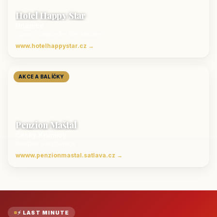
Hotel Happy Star
Hnanice
Luxusní ubytování jižní Morava
www.hotelhappystar.cz →
AKCE A BALÍČKY
Penzion Maštal
Český Krumlov
Penzion a restaurace
wwww.penzionmastal.satlava.cz →
⚡ LAST MINUTE