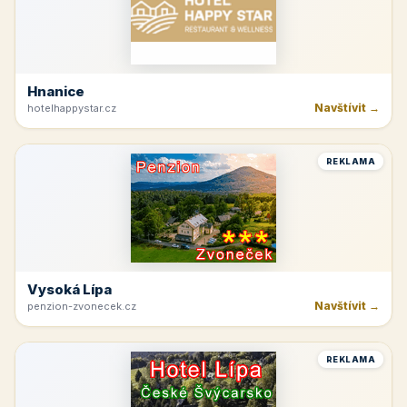
Hnanice
Navštívit →
hotelhappystar.cz
REKLAMA
Vysoká Lípa
Navštívit →
penzion-zvonecek.cz
REKLAMA