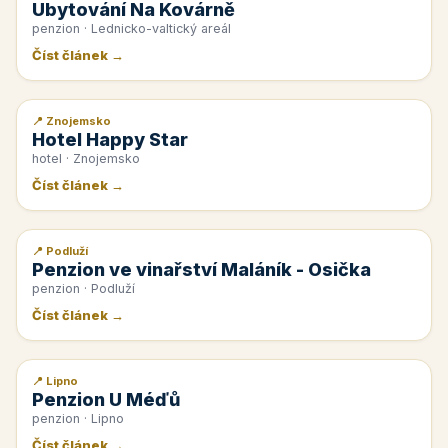
Ubytování Na Kovárně
penzion · Lednicko-valtický areál
Číst článek →
📍 Znojemsko
📰 PR článek
Hotel Happy Star
hotel · Znojemsko
Číst článek →
📍 Podluží
📰 PR článek
Penzion ve vinařství Maláník - Osička
penzion · Podluží
Číst článek →
📍 Lipno
📰 PR článek
Penzion U Méďů
penzion · Lipno
Číst článek →