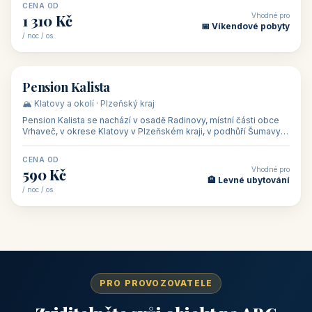
CENA OD
Vhodné pro
1 310 Kč
📅 Víkendové pobyty
/ noc / os.
👥 40
🏡 penzion
Pension Kalista
🏔️ Klatovy a okolí · Plzeňský kraj
Pension Kalista se nachází v osadě Radinovy, místní části obce
Vrhaveč, v okrese Klatovy v Plzeňském kraji, v podhůří Šumavy
— do města Klat
CENA OD
Vhodné pro
590 Kč
🏨 Levné ubytování
/ noc / os.
PRO PROVOZOVATELE