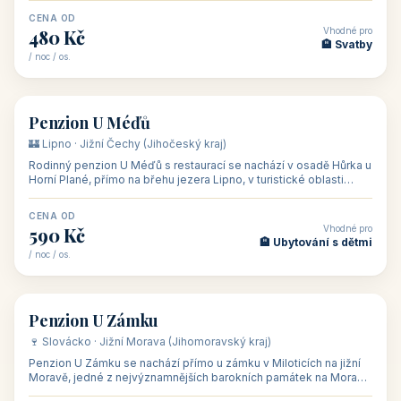
CENA OD
Vhodné pro
480 Kč
🏨 Svatby
/ noc / os.
👥 26
🏡 penzion
Penzion U Méďů
🏰 Lipno · Jižní Čechy (Jihočeský kraj)
Rodinný penzion U Méďů s restaurací se nachází v osadě Hůrka u
Horní Plané, přímo na břehu jezera Lipno, v turistické oblasti
Šumava. Pokoje
CENA OD
Vhodné pro
590 Kč
🏨 Ubytování s dětmi
/ noc / os.
👥 28
🏡 penzion
Penzion U Zámku
🍷 Slovácko · Jižní Morava (Jihomoravský kraj)
Penzion U Zámku se nachází přímo u zámku v Miloticích na jižní
Moravě, jedné z nejvýznamnějších barokních památek na Moravě,
v budově bývalé