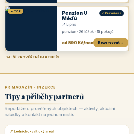
★ TOP
Penzion U
✓ Prověřeno
Méďů
📍 Lipno
penzion · 26 lůžek · 15 pokojů
od 590 Kč/noc
Rezervovat →
DALŠÍ PROVĚŘENÍ PARTNEŘI
Penzion U Zámku
Pension Faber
Penzion a vinařství Dobrovolný
Penzion a restaurace Maštal
Krčma Šatlava
Hotel Rozvoj
Penzion Zvoneček
Penzion Selský dvůr
Penzion Thallerův dům
Hotel Lípa
★
od 500 Kč
★
od 845 Kč
★
od 300 Kč
★
od 360 Kč
★
🍽️
★
od 400 Kč
★
od 550 Kč
★
od 530 Kč
★
od 1 190 Kč
★
od 450 Kč
PR MAGAZÍN · INZERCE
Tipy a příběhy partnerů
Reportáže o prověřených objektech — aktivity, aktuální
nabídky a kontakt na jednom místě.
📍 Lednicko-valtický areál
📰 PR článek