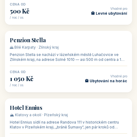
CENA OD
Vhodné pro
500 Kč
🏨 Levné ubytování
/ noc / os.
👥 44
🏡 penzion
Penzion Stella
🌄 Bílé Karpaty · Zlínský kraj
Penzion Stella se nachází v lázeňském městě Luhačovice ve
Zlínském kraji, na adrese Solné 1010 — asi 500 m od centra a 1
km od lázeňské kolo
CENA OD
Vhodné pro
1 050 Kč
🏨 Ubytování na horác
/ noc / os.
👥 50
🏨 hotel
Hotel Ennius
🏔️ Klatovy a okolí · Plzeňský kraj
Hotel Ennius sídlí na adrese Randova 111 v historickém centru
Klatov v Plzeňském kraji, „bráně Šumavy", jen pár kroků od
hlavního náměs