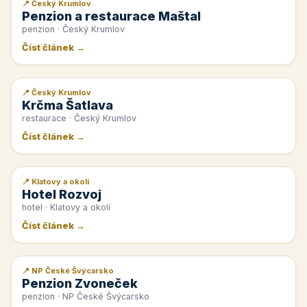
📍 Český Krumlov
📰 PR článek
Penzion a restaurace Maštal
penzion · Český Krumlov
Číst článek →
📍 Český Krumlov
📰 PR článek
Krčma Šatlava
restaurace · Český Krumlov
Číst článek →
📍 Klatovy a okolí
📰 PR článek
Hotel Rozvoj
hotel · Klatovy a okolí
Číst článek →
📍 NP České Švýcarsko
📰 PR článek
Penzion Zvoneček
penzion · NP České Švýcarsko