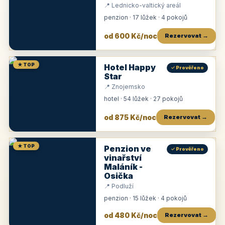
📍 Lednicko-valtický areál
penzion · 17 lůžek · 4 pokojů
od 600 Kč/noc
Rezervovat →
★ TOP
Hotel Happy
✓ Prověřeno
Star
📍 Znojemsko
hotel · 54 lůžek · 27 pokojů
od 875 Kč/noc
Rezervovat →
★ TOP
Penzion ve
✓ Prověřeno
vinařství
Maláník -
Osička
📍 Podluží
penzion · 15 lůžek · 4 pokojů
od 480 Kč/noc
Rezervovat →