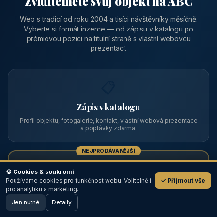
Zviditelněte svůj objekt na ABC
Web s tradicí od roku 2004 a tisíci návštěvníky měsíčně.
Vyberte si formát inzerce — od zápisu v katalogu po
prémiovou pozici na titulní straně s vlastní webovou
prezentací.
📋
Zápis v katalogu
Profil objektu, fotogalerie, kontakt, vlastní webová prezentace
a poptávky zdarma.
NEJPRODÁVANĚJŠÍ
⭐
🍪 Cookies & soukromí
Používáme cookies pro funkčnost webu. Volitelně i
✓ Přijmout vše
💬
Prémiový partner
pro analytiku a marketing.
Jen nutné
TOP pozice na titulce, přednost ve výpisech, zlatý odznak a
Detaily
🖥️ Desktop verze
Design
banner.