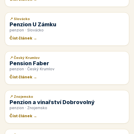
📍 Slovácko
📰 PR článek
Penzion U Zámku
penzion · Slovácko
Číst článek →
📍 Český Krumlov
📰 PR článek
Pension Faber
penzion · Český Krumlov
Číst článek →
📍 Znojemsko
📰 PR článek
Penzion a vinařství Dobrovolný
penzion · Znojemsko
Číst článek →