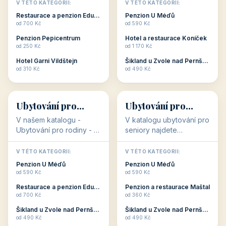
objekty, které s aktivní
objekty, které nabízí
V TÉTO KATEGORII:
V TÉTO KATEGORII:
dovolenou přímo
cenově dostupné
Restaurace a penzion Eduard
Penzion U Méďů
souvisejí. Aktivní
ubytování v ČR. Budete
od 700 Kč
od 590 Kč
dovolená nebo aktivní
překvapeni, že i v nižší
Penzion Pepicentrum
Hotel a restaurace Koníček
odpočinek jso...
c...
od 250 Kč
od 1 170 Kč
Hotel Garni Vildštejn
Šikland u Zvole nad Pernštejnem
👨‍👩‍👧‍👦
🧓
od 310 Kč
od 490 Kč
👨‍👩‍👧‍👦
🧓
34 objektů
33 objektů
Ubytování pro
Ubytování pro
rodiny
seniory
V našem katalogu -
V katalogu ubytování pro
Ubytování pro rodiny -
seniory najdete
jsou pro Vás připraveny
penziony a hotely, které
objekty, které svojí
jsou přizpůsobeny pro
V TÉTO KATEGORII:
V TÉTO KATEGORII:
polohou či vybaveností,
ubytování klientů vyššího
Penzion U Méďů
Penzion U Méďů
nabízí klidné ubytování
věku. Některé z nich
od 590 Kč
od 590 Kč
pro rodiny. Penziony,...
nabízí speciální balíč...
Restaurace a penzion Eduard
Penzion a restaurace Maštal
od 700 Kč
od 360 Kč
Šikland u Zvole nad Pernštejnem
Šikland u Zvole nad Pernštejnem
💕
🚴
od 490 Kč
od 490 Kč