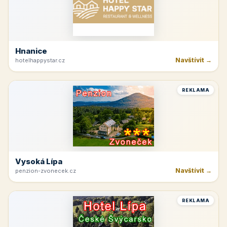
Hnanice
Navštívit →
hotelhappystar.cz
REKLAMA
Vysoká Lípa
Navštívit →
penzion-zvonecek.cz
REKLAMA