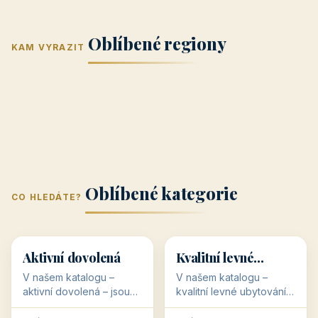
Jižní Morava
Jižní Čechy
(Jihomoravský
(Jihočeský
Střední Čechy
Oblíbené regiony
kraj)
Karlovarský
kraj)
KAM VYRAZIT
Zlínský kraj
Žilinský
(Středočeský
11 objektů
kraj
9 objektů
Liberecký kraj
6 objektů
Plzeňský kraj
4 objekty
kraj)
3 objekty
3 objekty
3 objekty
3 objekty
Oblíbené kategorie
CO HLEDÁTE?
🥾
💰
🥾
💰
36 objektů
34 objektů
Aktivní dovolená
Kvalitní levné
ubytování
V našem katalogu –
V našem katalogu –
aktivní dovolená – jsou
kvalitní levné ubytování –
pro Vás připraveny
jsou pro Vás připraveny