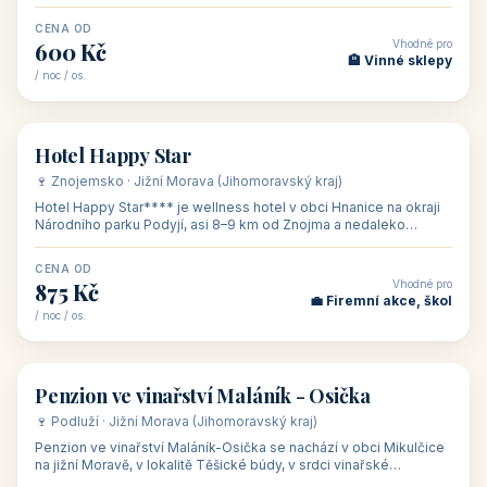
asi 8 km od dáln
CENA OD
Vhodné pro
600 Kč
🏨 Vinné sklepy
/ noc / os.
👥 54
🏨 hotel
Hotel Happy Star
🍷 Znojemsko · Jižní Morava (Jihomoravský kraj)
Hotel Happy Star**** je wellness hotel v obci Hnanice na okraji
Národního parku Podyjí, asi 8–9 km od Znojma a nedaleko
rakouských hranic, v
CENA OD
Vhodné pro
875 Kč
💼 Firemní akce, škol
/ noc / os.
👥 15
🏡 penzion
Penzion ve vinařství Maláník - Osička
🍷 Podluží · Jižní Morava (Jihomoravský kraj)
Penzion ve vinařství Maláník-Osička se nachází v obci Mikulčice
na jižní Moravě, v lokalitě Těšické búdy, v srdci vinařské
podoblasti Slovác