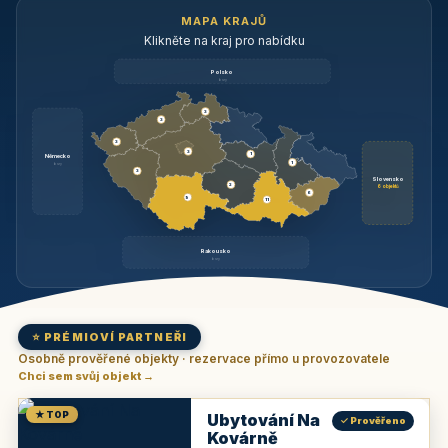
MAPA KRAJŮ
Klikněte na kraj pro nabídku
Polsko
brzy
3
3
3
3
1
Německo
1
brzy
3
Slovensko
2
6 objektů
6
9
11
Rakousko
brzy
⭐ PRÉMIOVÍ PARTNEŘI
Osobně prověřené objekty · rezervace přímo u provozovatele
Chci sem svůj objekt →
★ TOP
Ubytování Na
✓ Prověřeno
Kovárně