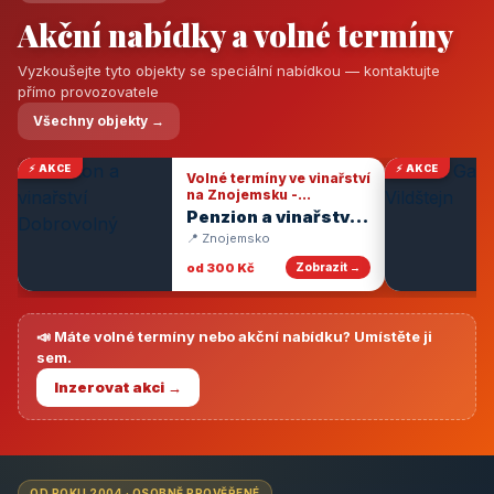
Akční nabídky a volné termíny
Vyzkoušejte tyto objekty se speciální nabídkou — kontaktujte
přímo provozovatele
Všechny objekty →
⚡ AKCE
⚡ AKCE
Volné termíny ve vinařství
na Znojemsku -
degustace vín
Penzion a vinařství
Dobrovolný
📍 Znojemsko
od 300 Kč
Zobrazit →
📣 Máte volné termíny nebo akční nabídku? Umístěte ji
sem.
Inzerovat akci →
OD ROKU 2004 · OSOBNĚ PROVĚŘENÉ