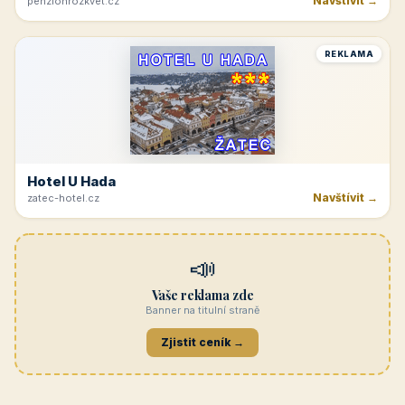
Navštívit →
penzionrozkvet.cz
REKLAMA
Hotel U Hada
Navštívit →
zatec-hotel.cz
📣
Vaše reklama zde
Banner na titulní straně
Zjistit ceník →