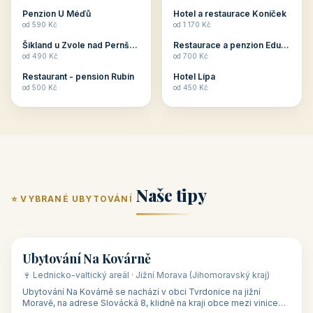
ubytování skupin v
zkušenosti pořádat i
Penzion U Méďů
Hotel a restaurace Koníček
penzionech, hotelích a
menší firemní akce a
od 590 Kč
od 1 170 Kč
apartmánech v ČR.
firemní školení, ale také
Šikland u Zvole nad Pernštejnem
Restaurace a penzion Eduard
Budete překva...
ob...
od 490 Kč
od 700 Kč
Restaurant - pension Rubín
Hotel Lípa
od 500 Kč
od 450 Kč
Naše tipy
⭐ VYBRANÉ UBYTOVÁNÍ
👥 17
🏡 penzion
Ubytování Na Kovárně
🍷 Lednicko-valtický areál · Jižní Morava (Jihomoravský kraj)
Ubytování Na Kovárně se nachází v obci Tvrdonice na jižní
Moravě, na adrese Slovácká 8, klidně na kraji obce mezi vinicemi,