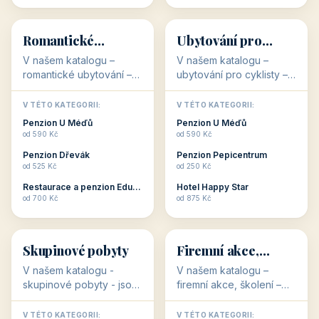
💕
🚴
32 objektů
32 objektů
Romantické
Ubytování pro
ubytování
cyklisty
V našem katalogu –
V našem katalogu –
romantické ubytování –
ubytování pro cyklisty –
jsou pro Vás připraveny
jsou pro Vás připraveny
objekty, které svojí
objekty, které jsou na
V TÉTO KATEGORII:
V TÉTO KATEGORII:
stavbou, polohou anebo
milovníky cykloturistiky
Penzion U Méďů
Penzion U Méďů
zaměřením nabízí
připraveny. Většinou mají
od 590 Kč
od 590 Kč
romantické pobyty.
přímo kolárny a...
Penzion Dřevák
Penzion Pepicentrum
Romantické ...
od 525 Kč
od 250 Kč
Restaurace a penzion Eduard
Hotel Happy Star
👥
💼
od 700 Kč
od 875 Kč
👥
💼
32 objektů
31 objektů
Skupinové pobyty
Firemní akce,
školení
V našem katalogu -
V našem katalogu –
skupinové pobyty - jsou
firemní akce, školení –
pro Vás připraveny
jsou pro Vás připraveny
objekty, které nabízí
objekty, které mají
V TÉTO KATEGORII:
V TÉTO KATEGORII: