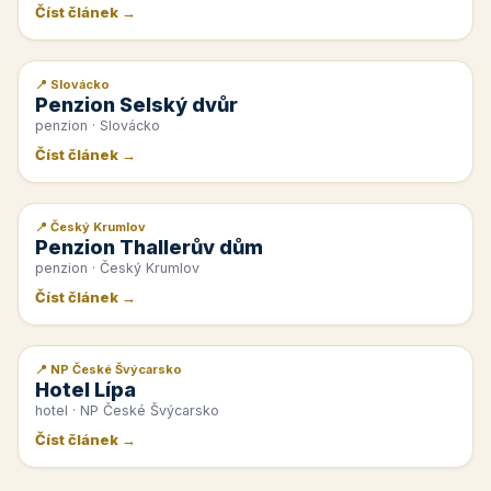
Číst článek →
📍 Slovácko
📰 PR článek
Penzion Selský dvůr
penzion · Slovácko
Číst článek →
📍 Český Krumlov
📰 PR článek
Penzion Thallerův dům
penzion · Český Krumlov
Číst článek →
📍 NP České Švýcarsko
📰 PR článek
Hotel Lípa
hotel · NP České Švýcarsko
Číst článek →