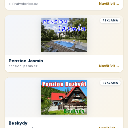
Navštívit →
cicinatvrdonice.cz
REKLAMA
Penzion Jasmín
Navštívit →
penzion-jasmin.cz
REKLAMA
Beskydy