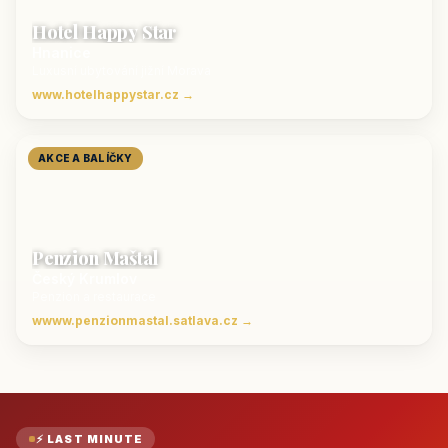
Hotel Happy Star
Hnanice
Luxusní ubytování jižní Morava
www.hotelhappystar.cz →
AKCE A BALÍČKY
Penzion Maštal
Český Krumlov
Penzion a restaurace
wwww.penzionmastal.satlava.cz →
⚡ LAST MINUTE