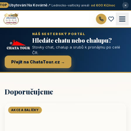
×
Ubytování Na Kovárně
📍 Lednicko-valtický areál
· od 600 Kč/noc
OP
NÁŠ SESTERSKÝ PORTÁL
Hledáte chatu nebo chalupu?
Stovky chat, chalup a srubů k pronájmu po celé
ČR.
Přejít na ChataTour.cz →
Doporučujeme
AKCE A BALÍČKY