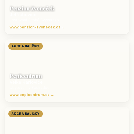
Penzion Zvoneček
Jetřichovice
ubytování České Švýcarsko
www.penzion-zvonecek.cz →
AKCE A BALÍČKY
Pepicentrum
Velké Karlovice
Ubytování v Beskydech
www.pepicentrum.cz →
AKCE A BALÍČKY