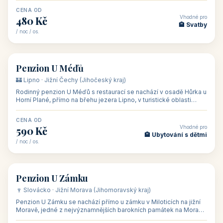
CENA OD
Vhodné pro
480 Kč
🏨 Svatby
/ noc / os.
👥 26
🏡 penzion
Penzion U Méďů
🏰 Lipno · Jižní Čechy (Jihočeský kraj)
Rodinný penzion U Méďů s restaurací se nachází v osadě Hůrka u
Horní Plané, přímo na břehu jezera Lipno, v turistické oblasti
Šumava. Pokoje
CENA OD
Vhodné pro
590 Kč
🏨 Ubytování s dětmi
/ noc / os.
👥 28
🏡 penzion
Penzion U Zámku
🍷 Slovácko · Jižní Morava (Jihomoravský kraj)
Penzion U Zámku se nachází přímo u zámku v Miloticích na jižní
Moravě, jedné z nejvýznamnějších barokních památek na Moravě,
v budově bývalé