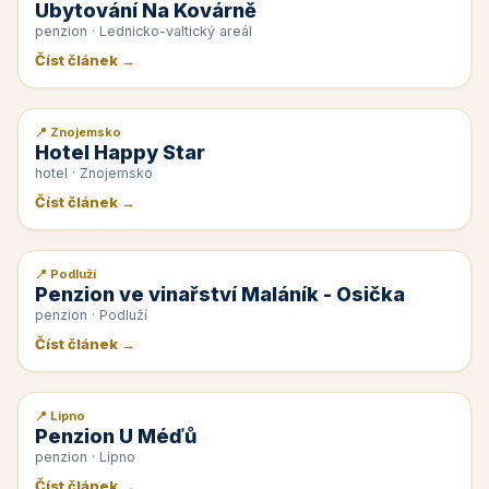
Ubytování Na Kovárně
penzion · Lednicko-valtický areál
Číst článek →
📍 Znojemsko
📰 PR článek
Hotel Happy Star
hotel · Znojemsko
Číst článek →
📍 Podluží
📰 PR článek
Penzion ve vinařství Maláník - Osička
penzion · Podluží
Číst článek →
📍 Lipno
📰 PR článek
Penzion U Méďů
penzion · Lipno
Číst článek →