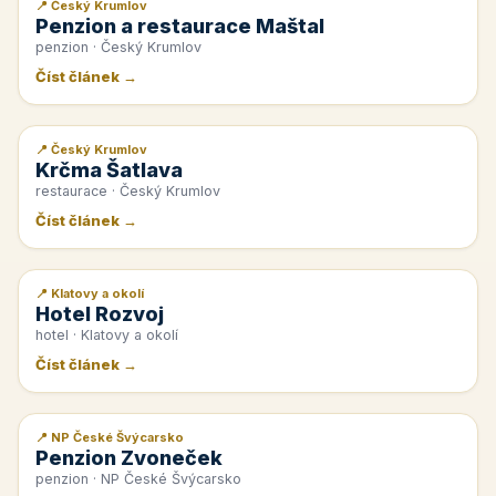
📍 Český Krumlov
📰 PR článek
Penzion a restaurace Maštal
penzion · Český Krumlov
Číst článek →
📍 Český Krumlov
📰 PR článek
Krčma Šatlava
restaurace · Český Krumlov
Číst článek →
📍 Klatovy a okolí
📰 PR článek
Hotel Rozvoj
hotel · Klatovy a okolí
Číst článek →
📍 NP České Švýcarsko
📰 PR článek
Penzion Zvoneček
penzion · NP České Švýcarsko