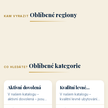
Jižní Morava
Jižní Čechy
(Jihomoravský
(Jihočeský
Střední Čechy
Oblíbené regiony
kraj)
Karlovarský
kraj)
KAM VYRAZIT
Zlínský kraj
Žilinský
(Středočeský
11 objektů
kraj
9 objektů
Liberecký kraj
6 objektů
Plzeňský kraj
4 objekty
kraj)
3 objekty
3 objekty
3 objekty
3 objekty
Oblíbené kategorie
CO HLEDÁTE?
🥾
💰
🥾
💰
36 objektů
34 objektů
Aktivní dovolená
Kvalitní levné
ubytování
V našem katalogu –
V našem katalogu –
aktivní dovolená – jsou
kvalitní levné ubytování –
pro Vás připraveny
jsou pro Vás připraveny