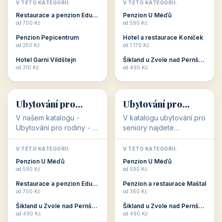
objekty, které s aktivní
objekty, které nabízí
V TÉTO KATEGORII:
V TÉTO KATEGORII:
dovolenou přímo
cenově dostupné
Restaurace a penzion Eduard
Penzion U Méďů
souvisejí. Aktivní
ubytování v ČR. Budete
od 700 Kč
od 590 Kč
dovolená nebo aktivní
překvapeni, že i v nižší
Penzion Pepicentrum
Hotel a restaurace Koníček
odpočinek jso...
c...
od 250 Kč
od 1 170 Kč
Hotel Garni Vildštejn
Šikland u Zvole nad Pernštejnem
👨‍👩‍👧‍👦
🧓
od 310 Kč
od 490 Kč
👨‍👩‍👧‍👦
🧓
34 objektů
33 objektů
Ubytování pro
Ubytování pro
rodiny
seniory
V našem katalogu -
V katalogu ubytování pro
Ubytování pro rodiny -
seniory najdete
jsou pro Vás připraveny
penziony a hotely, které
objekty, které svojí
jsou přizpůsobeny pro
V TÉTO KATEGORII:
V TÉTO KATEGORII:
polohou či vybaveností,
ubytování klientů vyššího
Penzion U Méďů
Penzion U Méďů
nabízí klidné ubytování
věku. Některé z nich
od 590 Kč
od 590 Kč
pro rodiny. Penziony,...
nabízí speciální balíč...
Restaurace a penzion Eduard
Penzion a restaurace Maštal
od 700 Kč
od 360 Kč
Šikland u Zvole nad Pernštejnem
Šikland u Zvole nad Pernštejnem
💕
🚴
od 490 Kč
od 490 Kč