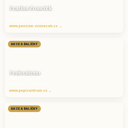
Penzion Zvoneček
Jetřichovice
ubytování České Švýcarsko
www.penzion-zvonecek.cz →
AKCE A BALÍČKY
Pepicentrum
Velké Karlovice
Ubytování v Beskydech
www.pepicentrum.cz →
AKCE A BALÍČKY