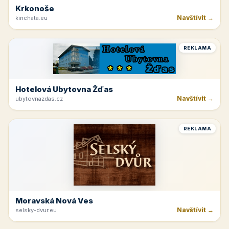
Krkonoše
Navštívit →
kinchata.eu
REKLAMA
Hotelová Ubytovna Žďas
Navštívit →
ubytovnazdas.cz
REKLAMA
Moravská Nová Ves
Navštívit →
selsky-dvur.eu