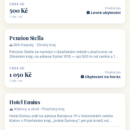
CENA OD
Vhodné pro
500 Kč
🏨 Levné ubytování
/ noc / os.
👥 44
🏡 penzion
Penzion Stella
🌄 Bílé Karpaty · Zlínský kraj
Penzion Stella se nachází v lázeňském městě Luhačovice ve
Zlínském kraji, na adrese Solné 1010 — asi 500 m od centra a 1
km od lázeňské kolo
CENA OD
Vhodné pro
1 050 Kč
🏨 Ubytování na horác
/ noc / os.
👥 50
🏨 hotel
Hotel Ennius
🏔️ Klatovy a okolí · Plzeňský kraj
Hotel Ennius sídlí na adrese Randova 111 v historickém centru
Klatov v Plzeňském kraji, „bráně Šumavy", jen pár kroků od
hlavního náměs