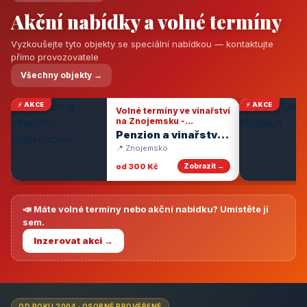
Akční nabídky a volné termíny
Vyzkoušejte tyto objekty se speciální nabídkou — kontaktujte
přímo provozovatele
Všechny objekty →
⚡ AKCE
⚡ AKCE
Volné termíny ve vinařství
na Znojemsku -
degustace vín
Penzion a vinařství
Dobrovolný
📍 Znojemsko
od 300 Kč
Zobrazit →
📣 Máte volné termíny nebo akční nabídku? Umístěte ji
sem.
Inzerovat akci →
OD ROKU 2004 · OSOBNĚ PROVĚŘENÉ