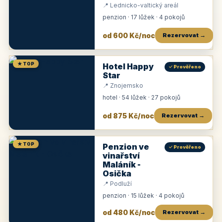
📍 Lednicko-valtický areál
penzion · 17 lůžek · 4 pokojů
od 600 Kč/noc
Rezervovat →
★ TOP
Hotel Happy
✓ Prověřeno
Star
📍 Znojemsko
hotel · 54 lůžek · 27 pokojů
od 875 Kč/noc
Rezervovat →
★ TOP
Penzion ve
✓ Prověřeno
vinařství
Maláník -
Osička
📍 Podluží
penzion · 15 lůžek · 4 pokojů
od 480 Kč/noc
Rezervovat →