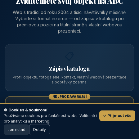
Zviditelněte svůj objekt na ABC
Web s tradicí od roku 2004 a tisíci návštěvníky měsíčně.
Vyberte si formát inzerce — od zápisu v katalogu po
prémiovou pozici na titulní straně s vlastní webovou
prezentací.
📋
Zápis v katalogu
Profil objektu, fotogalerie, kontakt, vlastní webová prezentace
a poptávky zdarma.
NEJPRODÁVANĚJŠÍ
⭐
🍪 Cookies & soukromí
Používáme cookies pro funkčnost webu. Volitelně i
✓ Přijmout vše
💬
Prémiový partner
pro analytiku a marketing.
Jen nutné
TOP pozice na titulce, přednost ve výpisech, zlatý odznak a
Detaily
🖥️ Desktop verze
Design
banner.