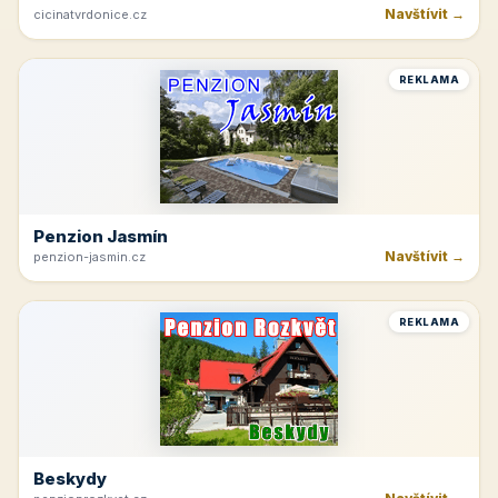
Navštívit →
cicinatvrdonice.cz
REKLAMA
Penzion Jasmín
Navštívit →
penzion-jasmin.cz
REKLAMA
Beskydy