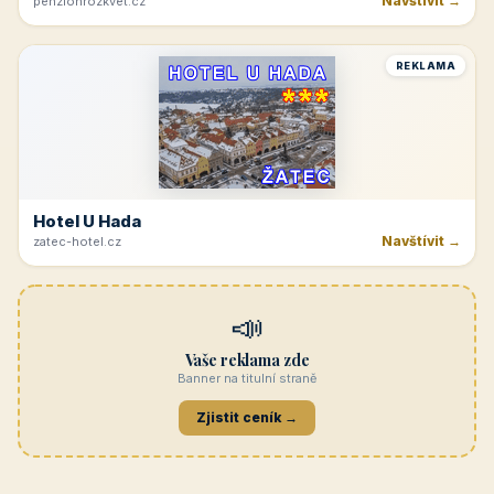
Navštívit →
penzionrozkvet.cz
REKLAMA
Hotel U Hada
Navštívit →
zatec-hotel.cz
📣
Vaše reklama zde
Banner na titulní straně
Zjistit ceník →