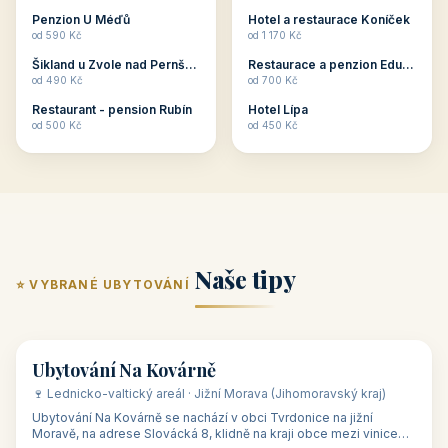
ubytování skupin v
zkušenosti pořádat i
Penzion U Méďů
Hotel a restaurace Koníček
penzionech, hotelích a
menší firemní akce a
od 590 Kč
od 1 170 Kč
apartmánech v ČR.
firemní školení, ale také
Šikland u Zvole nad Pernštejnem
Restaurace a penzion Eduard
Budete překva...
ob...
od 490 Kč
od 700 Kč
Restaurant - pension Rubín
Hotel Lípa
od 500 Kč
od 450 Kč
Naše tipy
⭐ VYBRANÉ UBYTOVÁNÍ
👥 17
🏡 penzion
Ubytování Na Kovárně
🍷 Lednicko-valtický areál · Jižní Morava (Jihomoravský kraj)
Ubytování Na Kovárně se nachází v obci Tvrdonice na jižní
Moravě, na adrese Slovácká 8, klidně na kraji obce mezi vinicemi,