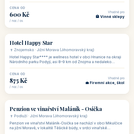
asi 8 km od dáln
CENA OD
Vhodné pro
600 Kč
🏨 Vinné sklepy
/ noc / os.
👥 54
🏨 hotel
Hotel Happy Star
🍷 Znojemsko · Jižní Morava (Jihomoravský kraj)
Hotel Happy Star**** je wellness hotel v obci Hnanice na okraji
Národního parku Podyjí, asi 8–9 km od Znojma a nedaleko
rakouských hranic, v
CENA OD
Vhodné pro
875 Kč
💼 Firemní akce, škol
/ noc / os.
👥 15
🏡 penzion
Penzion ve vinařství Maláník - Osička
🍷 Podluží · Jižní Morava (Jihomoravský kraj)
Penzion ve vinařství Maláník-Osička se nachází v obci Mikulčice
na jižní Moravě, v lokalitě Těšické búdy, v srdci vinařské
podoblasti Slovác