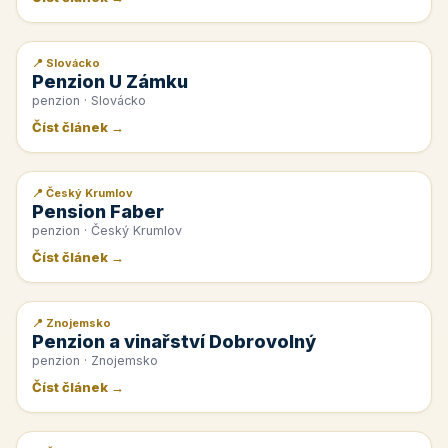
📍 Slovácko
📰 PR článek
Penzion U Zámku
penzion · Slovácko
Číst článek →
📍 Český Krumlov
📰 PR článek
Pension Faber
penzion · Český Krumlov
Číst článek →
📍 Znojemsko
📰 PR článek
Penzion a vinařství Dobrovolný
penzion · Znojemsko
Číst článek →