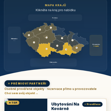
MAPA KRAJŮ
Klikněte na kraj pro nabídku
Polsko
brzy
3
3
3
3
1
Německo
1
brzy
3
Slovensko
2
6 objektů
6
9
11
Rakousko
brzy
⭐ PRÉMIOVÍ PARTNEŘI
Osobně prověřené objekty · rezervace přímo u provozovatele
Chci sem svůj objekt →
★ TOP
Ubytování Na
✓ Prověřeno
Kovárně