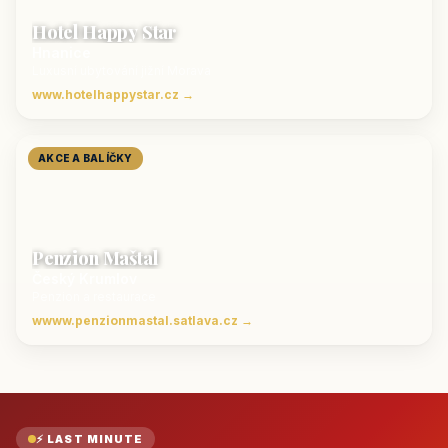
Hotel Happy Star
Hnanice
Luxusní ubytování jižní Morava
www.hotelhappystar.cz →
AKCE A BALÍČKY
Penzion Maštal
Český Krumlov
Penzion a restaurace
wwww.penzionmastal.satlava.cz →
⚡ LAST MINUTE