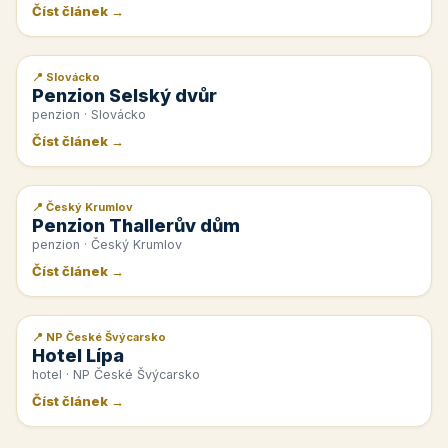
Číst článek →
📍 Slovácko
📰 PR článek
Penzion Selský dvůr
penzion · Slovácko
Číst článek →
📍 Český Krumlov
📰 PR článek
Penzion Thallerův dům
penzion · Český Krumlov
Číst článek →
📍 NP České Švýcarsko
📰 PR článek
Hotel Lípa
hotel · NP České Švýcarsko
Číst článek →