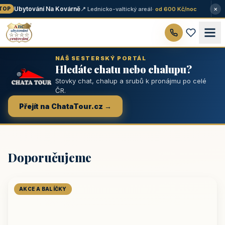
×
Ubytování Na Kovárně
📍 Lednicko-valtický areál
· od 600 Kč/noc
OP
NÁŠ SESTERSKÝ PORTÁL
Hledáte chatu nebo chalupu?
Stovky chat, chalup a srubů k pronájmu po celé
ČR.
Přejít na ChataTour.cz →
Doporučujeme
AKCE A BALÍČKY