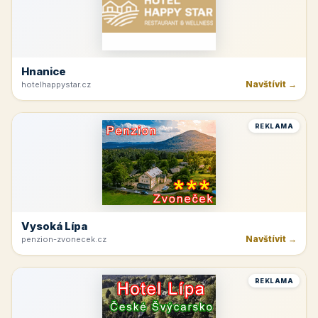
Hnanice
Navštívit →
hotelhappystar.cz
REKLAMA
Vysoká Lípa
Navštívit →
penzion-zvonecek.cz
REKLAMA