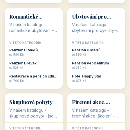
💕
🚴
32 objektů
32 objektů
Romantické
Ubytování pro
ubytování
cyklisty
V našem katalogu –
V našem katalogu –
romantické ubytování –
ubytování pro cyklisty –
jsou pro Vás připraveny
jsou pro Vás připraveny
objekty, které svojí
objekty, které jsou na
V TÉTO KATEGORII:
V TÉTO KATEGORII:
stavbou, polohou anebo
milovníky cykloturistiky
Penzion U Méďů
Penzion U Méďů
zaměřením nabízí
připraveny. Většinou mají
od 590 Kč
od 590 Kč
romantické pobyty.
přímo kolárny a...
Penzion Dřevák
Penzion Pepicentrum
Romantické ...
od 525 Kč
od 250 Kč
Restaurace a penzion Eduard
Hotel Happy Star
👥
💼
od 700 Kč
od 875 Kč
👥
💼
32 objektů
31 objektů
Skupinové pobyty
Firemní akce,
školení
V našem katalogu -
V našem katalogu –
skupinové pobyty - jsou
firemní akce, školení –
pro Vás připraveny
jsou pro Vás připraveny
objekty, které nabízí
objekty, které mají
V TÉTO KATEGORII:
V TÉTO KATEGORII: