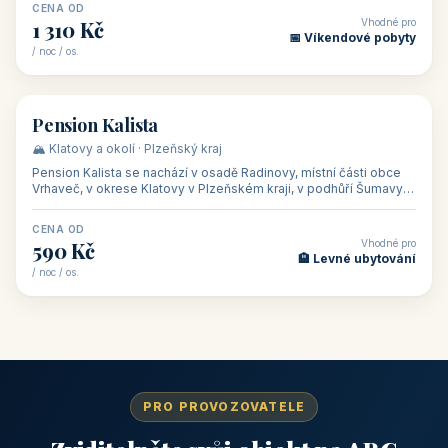
CENA OD
Vhodné pro
1 310 Kč
📅 Víkendové pobyty
/ noc / os.
👥 40
🏡 penzion
Pension Kalista
🏔️ Klatovy a okolí · Plzeňský kraj
Pension Kalista se nachází v osadě Radinovy, místní části obce
Vrhaveč, v okrese Klatovy v Plzeňském kraji, v podhůří Šumavy
— do města Klat
CENA OD
Vhodné pro
590 Kč
🏨 Levné ubytování
/ noc / os.
PRO PROVOZOVATELE