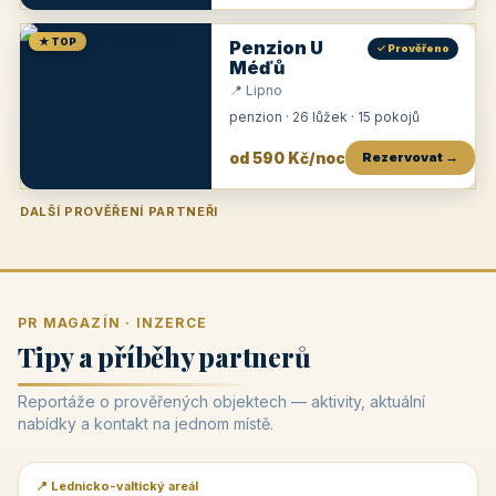
★ TOP
Penzion U
✓ Prověřeno
Méďů
📍 Lipno
penzion · 26 lůžek · 15 pokojů
od 590 Kč/noc
Rezervovat →
DALŠÍ PROVĚŘENÍ PARTNEŘI
Penzion U Zámku
Pension Faber
Penzion a vinařství Dobrovolný
Penzion a restaurace Maštal
Krčma Šatlava
Hotel Rozvoj
Penzion Zvoneček
Penzion Selský dvůr
Penzion Thallerův dům
Hotel Lípa
★
od 500 Kč
★
od 845 Kč
★
od 300 Kč
★
od 360 Kč
★
🍽️
★
od 400 Kč
★
od 550 Kč
★
od 530 Kč
★
od 1 190 Kč
★
od 450 Kč
PR MAGAZÍN · INZERCE
Tipy a příběhy partnerů
Reportáže o prověřených objektech — aktivity, aktuální
nabídky a kontakt na jednom místě.
📍 Lednicko-valtický areál
📰 PR článek