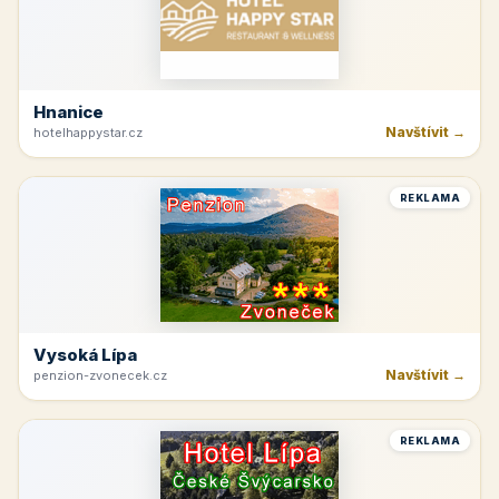
Hnanice
Navštívit →
hotelhappystar.cz
REKLAMA
Vysoká Lípa
Navštívit →
penzion-zvonecek.cz
REKLAMA