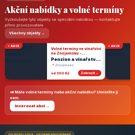
Akční nabídky a volné termíny
Vyzkoušejte tyto objekty se speciální nabídkou — kontaktujte
přímo provozovatele
Všechny objekty →
⚡ AKCE
⚡ AKCE
Volné termíny ve vinařství
na Znojemsku -
degustace vín
Penzion a vinařství
Dobrovolný
📍 Znojemsko
od 300 Kč
Zobrazit →
📣 Máte volné termíny nebo akční nabídku? Umístěte ji
sem.
Inzerovat akci →
OD ROKU 2004 · OSOBNĚ PROVĚŘENÉ