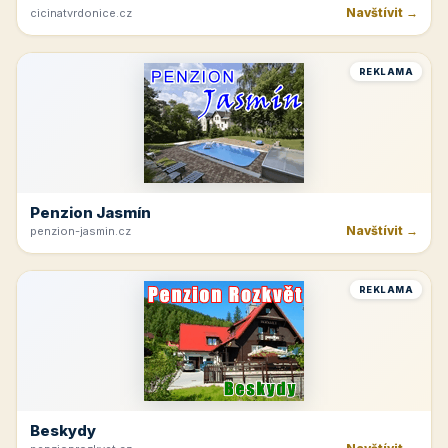
Navštívit →
cicinatvrdonice.cz
REKLAMA
Penzion Jasmín
Navštívit →
penzion-jasmin.cz
REKLAMA
Beskydy