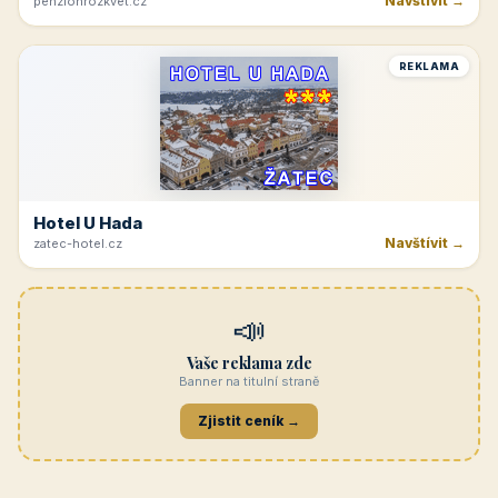
Navštívit →
penzionrozkvet.cz
REKLAMA
Hotel U Hada
Navštívit →
zatec-hotel.cz
📣
Vaše reklama zde
Banner na titulní straně
Zjistit ceník →