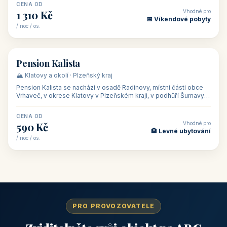
CENA OD
Vhodné pro
1 310 Kč
📅 Víkendové pobyty
/ noc / os.
👥 40
🏡 penzion
Pension Kalista
🏔️ Klatovy a okolí · Plzeňský kraj
Pension Kalista se nachází v osadě Radinovy, místní části obce
Vrhaveč, v okrese Klatovy v Plzeňském kraji, v podhůří Šumavy
— do města Klat
CENA OD
Vhodné pro
590 Kč
🏨 Levné ubytování
/ noc / os.
PRO PROVOZOVATELE