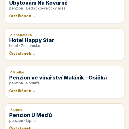
Ubytování Na Kovárně
penzion · Lednicko-valtický areál
Číst článek →
📍 Znojemsko
📰 PR článek
Hotel Happy Star
hotel · Znojemsko
Číst článek →
📍 Podluží
📰 PR článek
Penzion ve vinařství Maláník - Osička
penzion · Podluží
Číst článek →
📍 Lipno
📰 PR článek
Penzion U Méďů
penzion · Lipno
Číst článek →