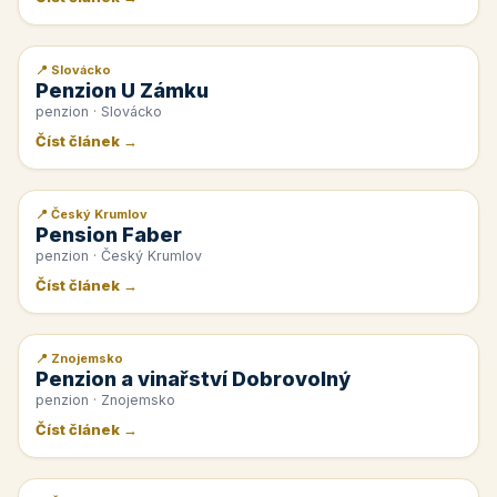
📍 Slovácko
📰 PR článek
Penzion U Zámku
penzion · Slovácko
Číst článek →
📍 Český Krumlov
📰 PR článek
Pension Faber
penzion · Český Krumlov
Číst článek →
📍 Znojemsko
📰 PR článek
Penzion a vinařství Dobrovolný
penzion · Znojemsko
Číst článek →