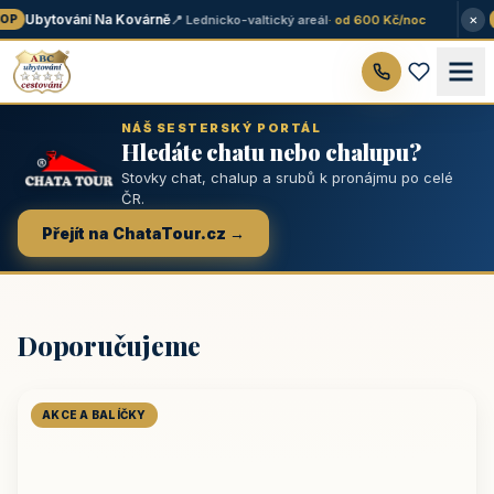
×
Ubytování Na Kovárně
📍 Lednicko-valtický areál
· od 600 Kč/noc
P
★
NÁŠ SESTERSKÝ PORTÁL
Hledáte chatu nebo chalupu?
Stovky chat, chalup a srubů k pronájmu po celé
ČR.
Přejít na ChataTour.cz →
Doporučujeme
AKCE A BALÍČKY