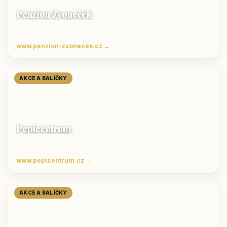
Penzion Zvoneček
Jetřichovice
ubytování České Švýcarsko
www.penzion-zvonecek.cz →
AKCE A BALÍČKY
Pepicentrum
Velké Karlovice
Ubytování v Beskydech
www.pepicentrum.cz →
AKCE A BALÍČKY