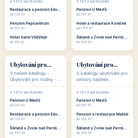
objekty, které s aktivní
objekty, které nabízí
V TÉTO KATEGORII:
V TÉTO KATEGORII:
dovolenou přímo
cenově dostupné
Restaurace a penzion Eduard
Penzion U Méďů
souvisejí. Aktivní
ubytování v ČR. Budete
od 700 Kč
od 590 Kč
dovolená nebo aktivní
překvapeni, že i v nižší
Penzion Pepicentrum
Hotel a restaurace Koníček
odpočinek jso...
c...
od 250 Kč
od 1 170 Kč
Hotel Garni Vildštejn
Šikland u Zvole nad Pernštejnem
👨‍👩‍👧‍👦
🧓
od 310 Kč
od 490 Kč
👨‍👩‍👧‍👦
🧓
34 objektů
33 objektů
Ubytování pro
Ubytování pro
rodiny
seniory
V našem katalogu -
V katalogu ubytování pro
Ubytování pro rodiny -
seniory najdete
jsou pro Vás připraveny
penziony a hotely, které
objekty, které svojí
jsou přizpůsobeny pro
V TÉTO KATEGORII:
V TÉTO KATEGORII:
polohou či vybaveností,
ubytování klientů vyššího
Penzion U Méďů
Penzion U Méďů
nabízí klidné ubytování
věku. Některé z nich
od 590 Kč
od 590 Kč
pro rodiny. Penziony,...
nabízí speciální balíč...
Restaurace a penzion Eduard
Penzion a restaurace Maštal
od 700 Kč
od 360 Kč
Šikland u Zvole nad Pernštejnem
Šikland u Zvole nad Pernštejnem
💕
🚴
od 490 Kč
od 490 Kč