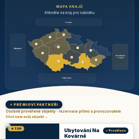
MAPA KRAJŮ
Klikněte na kraj pro nabídku
Polsko
brzy
3
3
3
3
1
Německo
1
brzy
3
Slovensko
2
6 objektů
6
9
11
Rakousko
brzy
⭐ PRÉMIOVÍ PARTNEŘI
Osobně prověřené objekty · rezervace přímo u provozovatele
Chci sem svůj objekt →
★ TOP
Ubytování Na
✓ Prověřeno
Kovárně