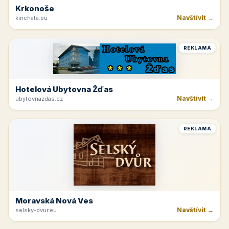
Krkonoše
Navštívit →
kinchata.eu
REKLAMA
Hotelová Ubytovna Žďas
Navštívit →
ubytovnazdas.cz
REKLAMA
Moravská Nová Ves
Navštívit →
selsky-dvur.eu