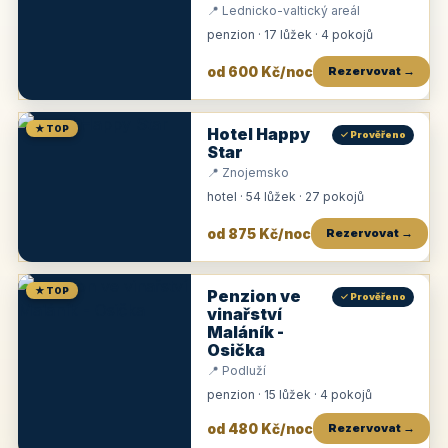
📍 Lednicko-valtický areál
penzion · 17 lůžek · 4 pokojů
od 600 Kč/noc
Rezervovat →
★ TOP
Hotel Happy
✓ Prověřeno
Star
📍 Znojemsko
hotel · 54 lůžek · 27 pokojů
od 875 Kč/noc
Rezervovat →
★ TOP
Penzion ve
✓ Prověřeno
vinařství
Maláník -
Osička
📍 Podluží
penzion · 15 lůžek · 4 pokojů
od 480 Kč/noc
Rezervovat →