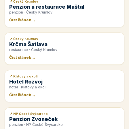
📍 Český Krumlov
📰 PR článek
Penzion a restaurace Maštal
penzion · Český Krumlov
Číst článek →
📍 Český Krumlov
📰 PR článek
Krčma Šatlava
restaurace · Český Krumlov
Číst článek →
📍 Klatovy a okolí
📰 PR článek
Hotel Rozvoj
hotel · Klatovy a okolí
Číst článek →
📍 NP České Švýcarsko
📰 PR článek
Penzion Zvoneček
penzion · NP České Švýcarsko