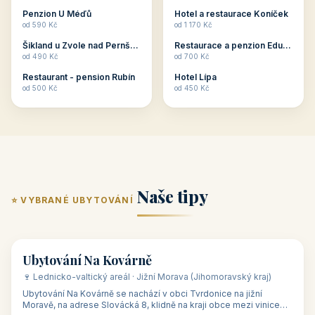
ubytování skupin v
zkušenosti pořádat i
Penzion U Méďů
Hotel a restaurace Koníček
penzionech, hotelích a
menší firemní akce a
od 590 Kč
od 1 170 Kč
apartmánech v ČR.
firemní školení, ale také
Šikland u Zvole nad Pernštejnem
Restaurace a penzion Eduard
Budete překva...
ob...
od 490 Kč
od 700 Kč
Restaurant - pension Rubín
Hotel Lípa
od 500 Kč
od 450 Kč
Naše tipy
⭐ VYBRANÉ UBYTOVÁNÍ
👥 17
🏡 penzion
Ubytování Na Kovárně
🍷 Lednicko-valtický areál · Jižní Morava (Jihomoravský kraj)
Ubytování Na Kovárně se nachází v obci Tvrdonice na jižní
Moravě, na adrese Slovácká 8, klidně na kraji obce mezi vinicemi,