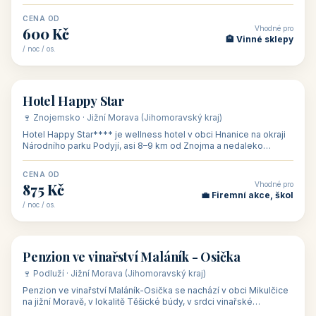
asi 8 km od dáln
CENA OD
Vhodné pro
600 Kč
🏨 Vinné sklepy
/ noc / os.
👥 54
🏨 hotel
Hotel Happy Star
🍷 Znojemsko · Jižní Morava (Jihomoravský kraj)
Hotel Happy Star**** je wellness hotel v obci Hnanice na okraji
Národního parku Podyjí, asi 8–9 km od Znojma a nedaleko
rakouských hranic, v
CENA OD
Vhodné pro
875 Kč
💼 Firemní akce, škol
/ noc / os.
👥 15
🏡 penzion
Penzion ve vinařství Maláník - Osička
🍷 Podluží · Jižní Morava (Jihomoravský kraj)
Penzion ve vinařství Maláník-Osička se nachází v obci Mikulčice
na jižní Moravě, v lokalitě Těšické búdy, v srdci vinařské
podoblasti Slovác