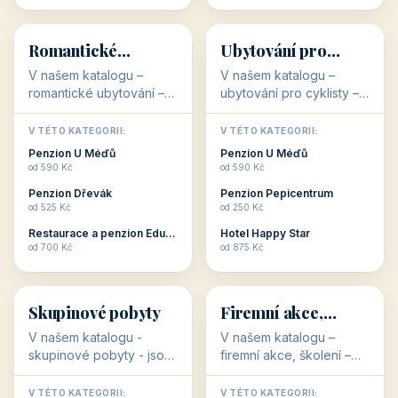
💕
🚴
32 objektů
32 objektů
Romantické
Ubytování pro
ubytování
cyklisty
V našem katalogu –
V našem katalogu –
romantické ubytování –
ubytování pro cyklisty –
jsou pro Vás připraveny
jsou pro Vás připraveny
objekty, které svojí
objekty, které jsou na
V TÉTO KATEGORII:
V TÉTO KATEGORII:
stavbou, polohou anebo
milovníky cykloturistiky
Penzion U Méďů
Penzion U Méďů
zaměřením nabízí
připraveny. Většinou mají
od 590 Kč
od 590 Kč
romantické pobyty.
přímo kolárny a...
Penzion Dřevák
Penzion Pepicentrum
Romantické ...
od 525 Kč
od 250 Kč
Restaurace a penzion Eduard
Hotel Happy Star
👥
💼
od 700 Kč
od 875 Kč
👥
💼
32 objektů
31 objektů
Skupinové pobyty
Firemní akce,
školení
V našem katalogu -
V našem katalogu –
skupinové pobyty - jsou
firemní akce, školení –
pro Vás připraveny
jsou pro Vás připraveny
objekty, které nabízí
objekty, které mají
V TÉTO KATEGORII:
V TÉTO KATEGORII: