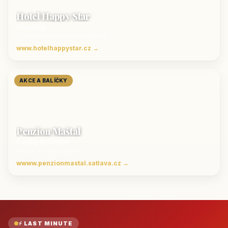
Hotel Happy Star
Hnanice
Luxusní ubytování jižní Morava
www.hotelhappystar.cz →
AKCE A BALÍČKY
Penzion Maštal
Český Krumlov
Penzion a restaurace
wwww.penzionmastal.satlava.cz →
⚡ LAST MINUTE