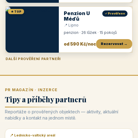
★ TOP
Penzion U
✓ Prověřeno
Méďů
📍 Lipno
penzion · 26 lůžek · 15 pokojů
od 590 Kč/noc
Rezervovat →
DALŠÍ PROVĚŘENÍ PARTNEŘI
Penzion U Zámku
Pension Faber
Penzion a vinařství Dobrovolný
Penzion a restaurace Maštal
Krčma Šatlava
Hotel Rozvoj
Penzion Zvoneček
Penzion Selský dvůr
Penzion Thallerův dům
Hotel Lípa
★
od 500 Kč
★
od 845 Kč
★
od 300 Kč
★
od 360 Kč
★
🍽️
★
od 400 Kč
★
od 550 Kč
★
od 530 Kč
★
od 1 190 Kč
★
od 450 Kč
PR MAGAZÍN · INZERCE
Tipy a příběhy partnerů
Reportáže o prověřených objektech — aktivity, aktuální
nabídky a kontakt na jednom místě.
📍 Lednicko-valtický areál
📰 PR článek