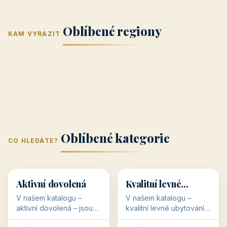
Jižní Morava
Jižní Čechy
(Jihomoravský
(Jihočeský
Střední Čechy
Oblíbené regiony
kraj)
Karlovarský
kraj)
KAM VYRAZIT
Zlínský kraj
Žilinský
(Středočeský
11 objektů
kraj
9 objektů
Liberecký kraj
6 objektů
Plzeňský kraj
4 objekty
kraj)
3 objekty
3 objekty
3 objekty
3 objekty
Oblíbené kategorie
CO HLEDÁTE?
🥾
💰
🥾
💰
36 objektů
34 objektů
Aktivní dovolená
Kvalitní levné
ubytování
V našem katalogu –
V našem katalogu –
aktivní dovolená – jsou
kvalitní levné ubytování –
pro Vás připraveny
jsou pro Vás připraveny