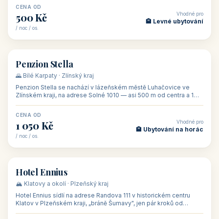
CENA OD
Vhodné pro
500 Kč
🏨 Levné ubytování
/ noc / os.
👥 44
🏡 penzion
Penzion Stella
🌄 Bílé Karpaty · Zlínský kraj
Penzion Stella se nachází v lázeňském městě Luhačovice ve
Zlínském kraji, na adrese Solné 1010 — asi 500 m od centra a 1
km od lázeňské kolo
CENA OD
Vhodné pro
1 050 Kč
🏨 Ubytování na horác
/ noc / os.
👥 50
🏨 hotel
Hotel Ennius
🏔️ Klatovy a okolí · Plzeňský kraj
Hotel Ennius sídlí na adrese Randova 111 v historickém centru
Klatov v Plzeňském kraji, „bráně Šumavy", jen pár kroků od
hlavního náměs