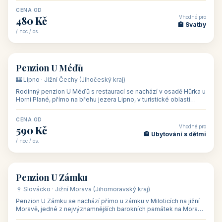
CENA OD
Vhodné pro
480 Kč
🏨 Svatby
/ noc / os.
👥 26
🏡 penzion
Penzion U Méďů
🏰 Lipno · Jižní Čechy (Jihočeský kraj)
Rodinný penzion U Méďů s restaurací se nachází v osadě Hůrka u
Horní Plané, přímo na břehu jezera Lipno, v turistické oblasti
Šumava. Pokoje
CENA OD
Vhodné pro
590 Kč
🏨 Ubytování s dětmi
/ noc / os.
👥 28
🏡 penzion
Penzion U Zámku
🍷 Slovácko · Jižní Morava (Jihomoravský kraj)
Penzion U Zámku se nachází přímo u zámku v Miloticích na jižní
Moravě, jedné z nejvýznamnějších barokních památek na Moravě,
v budově bývalé