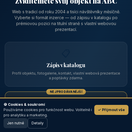
Zviditelněte svůj objekt na ABC
Web s tradicí od roku 2004 a tisíci návštěvníky měsíčně.
Vyberte si formát inzerce — od zápisu v katalogu po
prémiovou pozici na titulní straně s vlastní webovou
prezentací.
📋
Zápis v katalogu
Profil objektu, fotogalerie, kontakt, vlastní webová prezentace
a poptávky zdarma.
NEJPRODÁVANĚJŠÍ
⭐
🍪 Cookies & soukromí
Používáme cookies pro funkčnost webu. Volitelně i
✓ Přijmout vše
💬
Prémiový partner
pro analytiku a marketing.
Jen nutné
TOP pozice na titulce, přednost ve výpisech, zlatý odznak a
Detaily
🖥️ Desktop verze
Design
banner.