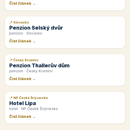
Číst článek →
📍 Slovácko
📰 PR článek
Penzion Selský dvůr
penzion · Slovácko
Číst článek →
📍 Český Krumlov
📰 PR článek
Penzion Thallerův dům
penzion · Český Krumlov
Číst článek →
📍 NP České Švýcarsko
📰 PR článek
Hotel Lípa
hotel · NP České Švýcarsko
Číst článek →