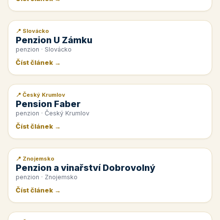
📍 Slovácko
📰 PR článek
Penzion U Zámku
penzion · Slovácko
Číst článek →
📍 Český Krumlov
📰 PR článek
Pension Faber
penzion · Český Krumlov
Číst článek →
📍 Znojemsko
📰 PR článek
Penzion a vinařství Dobrovolný
penzion · Znojemsko
Číst článek →