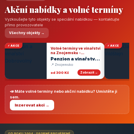
Akční nabídky a volné termíny
Vyzkoušejte tyto objekty se speciální nabídkou — kontaktujte
přímo provozovatele
Všechny objekty →
⚡ AKCE
⚡ AKCE
Volné termíny ve vinařství
na Znojemsku -
degustace vín
Penzion a vinařství
Dobrovolný
📍 Znojemsko
od 300 Kč
Zobrazit →
📣 Máte volné termíny nebo akční nabídku? Umístěte ji
sem.
Inzerovat akci →
OD ROKU 2004 · OSOBNĚ PROVĚŘENÉ