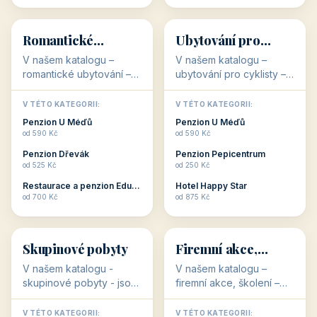
💕
🚴
32 objektů
32 objektů
Romantické
Ubytování pro
ubytování
cyklisty
V našem katalogu –
V našem katalogu –
romantické ubytování –
ubytování pro cyklisty –
jsou pro Vás připraveny
jsou pro Vás připraveny
objekty, které svojí
objekty, které jsou na
V TÉTO KATEGORII:
V TÉTO KATEGORII:
stavbou, polohou anebo
milovníky cykloturistiky
Penzion U Méďů
Penzion U Méďů
zaměřením nabízí
připraveny. Většinou mají
od 590 Kč
od 590 Kč
romantické pobyty.
přímo kolárny a...
Penzion Dřevák
Penzion Pepicentrum
Romantické ...
od 525 Kč
od 250 Kč
Restaurace a penzion Eduard
Hotel Happy Star
👥
💼
od 700 Kč
od 875 Kč
👥
💼
32 objektů
31 objektů
Skupinové pobyty
Firemní akce,
školení
V našem katalogu -
V našem katalogu –
skupinové pobyty - jsou
firemní akce, školení –
pro Vás připraveny
jsou pro Vás připraveny
objekty, které nabízí
objekty, které mají
V TÉTO KATEGORII:
V TÉTO KATEGORII: