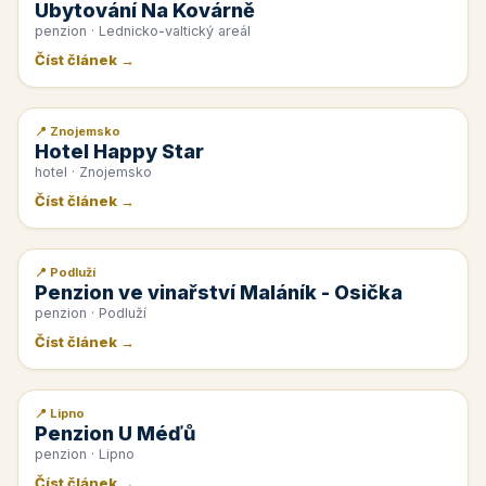
Ubytování Na Kovárně
penzion · Lednicko-valtický areál
Číst článek →
📍 Znojemsko
📰 PR článek
Hotel Happy Star
hotel · Znojemsko
Číst článek →
📍 Podluží
📰 PR článek
Penzion ve vinařství Maláník - Osička
penzion · Podluží
Číst článek →
📍 Lipno
📰 PR článek
Penzion U Méďů
penzion · Lipno
Číst článek →