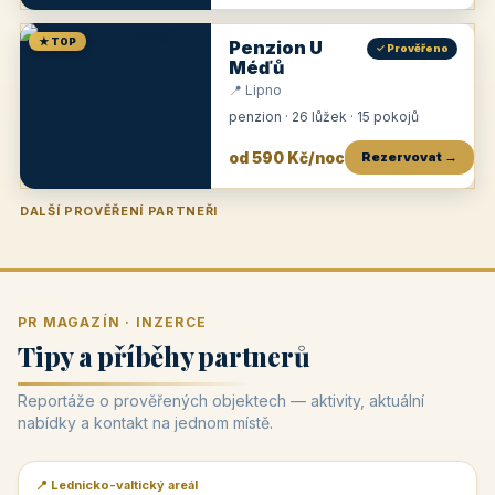
★ TOP
Penzion U
✓ Prověřeno
Méďů
📍 Lipno
penzion · 26 lůžek · 15 pokojů
od 590 Kč/noc
Rezervovat →
DALŠÍ PROVĚŘENÍ PARTNEŘI
Penzion U Zámku
Pension Faber
Penzion a vinařství Dobrovolný
Penzion a restaurace Maštal
Krčma Šatlava
Hotel Rozvoj
Penzion Zvoneček
Penzion Selský dvůr
Penzion Thallerův dům
Hotel Lípa
★
od 500 Kč
★
od 845 Kč
★
od 300 Kč
★
od 360 Kč
★
🍽️
★
od 400 Kč
★
od 550 Kč
★
od 530 Kč
★
od 1 190 Kč
★
od 450 Kč
PR MAGAZÍN · INZERCE
Tipy a příběhy partnerů
Reportáže o prověřených objektech — aktivity, aktuální
nabídky a kontakt na jednom místě.
📍 Lednicko-valtický areál
📰 PR článek