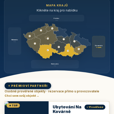
MAPA KRAJŮ
Klikněte na kraj pro nabídku
Polsko
brzy
3
3
3
3
1
Německo
1
brzy
3
Slovensko
2
6 objektů
6
9
11
Rakousko
brzy
⭐ PRÉMIOVÍ PARTNEŘI
Osobně prověřené objekty · rezervace přímo u provozovatele
Chci sem svůj objekt →
★ TOP
Ubytování Na
✓ Prověřeno
Kovárně