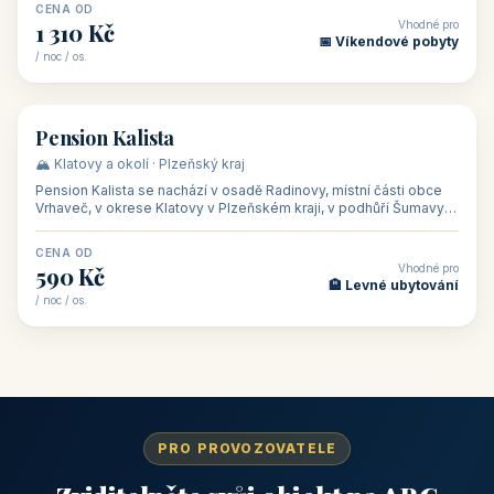
CENA OD
Vhodné pro
1 310 Kč
📅 Víkendové pobyty
/ noc / os.
👥 40
🏡 penzion
Pension Kalista
🏔️ Klatovy a okolí · Plzeňský kraj
Pension Kalista se nachází v osadě Radinovy, místní části obce
Vrhaveč, v okrese Klatovy v Plzeňském kraji, v podhůří Šumavy
— do města Klat
CENA OD
Vhodné pro
590 Kč
🏨 Levné ubytování
/ noc / os.
PRO PROVOZOVATELE