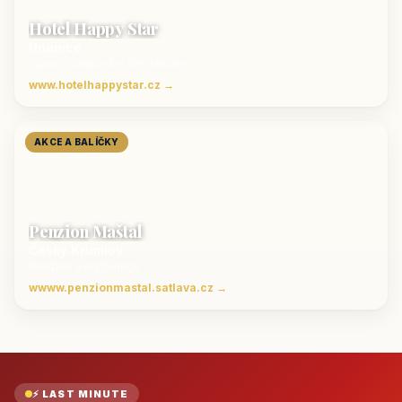
Hotel Happy Star
Hnanice
Luxusní ubytování jižní Morava
www.hotelhappystar.cz →
AKCE A BALÍČKY
Penzion Maštal
Český Krumlov
Penzion a restaurace
wwww.penzionmastal.satlava.cz →
⚡ LAST MINUTE