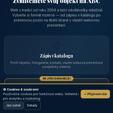
Zviditelněte svůj objekt na ABC
Web s tradicí od roku 2004 a tisíci návštěvníky měsíčně.
Vyberte si formát inzerce — od zápisu v katalogu po
prémiovou pozici na titulní straně s vlastní webovou
prezentací.
📋
Zápis v katalogu
Profil objektu, fotogalerie, kontakt, vlastní webová prezentace
a poptávky zdarma.
NEJPRODÁVANĚJŠÍ
⭐
🍪 Cookies & soukromí
Používáme cookies pro funkčnost webu. Volitelně i
✓ Přijmout vše
💬
Prémiový partner
pro analytiku a marketing.
Jen nutné
TOP pozice na titulce, přednost ve výpisech, zlatý odznak a
Detaily
🖥️ Desktop verze
Design
banner.