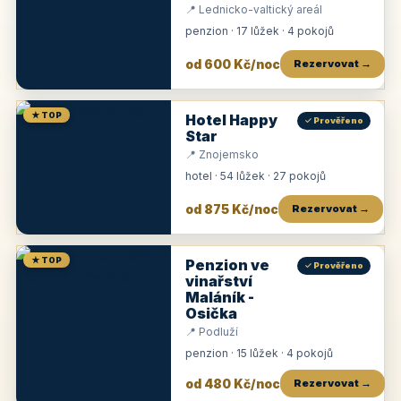
📍 Lednicko-valtický areál
penzion · 17 lůžek · 4 pokojů
od 600 Kč/noc
Rezervovat →
★ TOP
Hotel Happy
✓ Prověřeno
Star
📍 Znojemsko
hotel · 54 lůžek · 27 pokojů
od 875 Kč/noc
Rezervovat →
★ TOP
Penzion ve
✓ Prověřeno
vinařství
Maláník -
Osička
📍 Podluží
penzion · 15 lůžek · 4 pokojů
od 480 Kč/noc
Rezervovat →