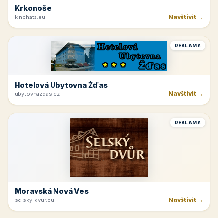
Krkonoše
Navštívit →
kinchata.eu
REKLAMA
Hotelová Ubytovna Žďas
Navštívit →
ubytovnazdas.cz
REKLAMA
Moravská Nová Ves
Navštívit →
selsky-dvur.eu