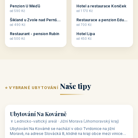
ubytování skupin v
zkušenosti pořádat i
Penzion U Méďů
Hotel a restaurace Koníček
penzionech, hotelích a
menší firemní akce a
od 590 Kč
od 1 170 Kč
apartmánech v ČR.
firemní školení, ale také
Šikland u Zvole nad Pernštejnem
Restaurace a penzion Eduard
Budete překva...
ob...
od 490 Kč
od 700 Kč
Restaurant - pension Rubín
Hotel Lípa
od 500 Kč
od 450 Kč
Naše tipy
⭐ VYBRANÉ UBYTOVÁNÍ
👥 17
🏡 penzion
Ubytování Na Kovárně
🍷 Lednicko-valtický areál · Jižní Morava (Jihomoravský kraj)
Ubytování Na Kovárně se nachází v obci Tvrdonice na jižní
Moravě, na adrese Slovácká 8, klidně na kraji obce mezi vinicemi,