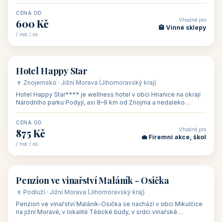
asi 8 km od dáln
CENA OD
Vhodné pro
600 Kč
🏨 Vinné sklepy
/ noc / os.
👥 54
🏨 hotel
Hotel Happy Star
🍷 Znojemsko · Jižní Morava (Jihomoravský kraj)
Hotel Happy Star**** je wellness hotel v obci Hnanice na okraji
Národního parku Podyjí, asi 8–9 km od Znojma a nedaleko
rakouských hranic, v
CENA OD
Vhodné pro
875 Kč
💼 Firemní akce, škol
/ noc / os.
👥 15
🏡 penzion
Penzion ve vinařství Maláník - Osička
🍷 Podluží · Jižní Morava (Jihomoravský kraj)
Penzion ve vinařství Maláník-Osička se nachází v obci Mikulčice
na jižní Moravě, v lokalitě Těšické búdy, v srdci vinařské
podoblasti Slovác