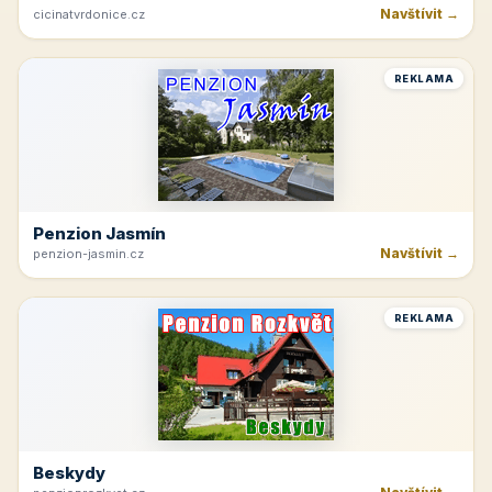
Navštívit →
cicinatvrdonice.cz
REKLAMA
Penzion Jasmín
Navštívit →
penzion-jasmin.cz
REKLAMA
Beskydy