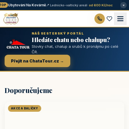
×
Ubytování Na Kovárně
📍 Lednicko-valtický areál
· od 600 Kč/noc
OP
NÁŠ SESTERSKÝ PORTÁL
Hledáte chatu nebo chalupu?
Stovky chat, chalup a srubů k pronájmu po celé
ČR.
Přejít na ChataTour.cz →
Doporučujeme
AKCE A BALÍČKY