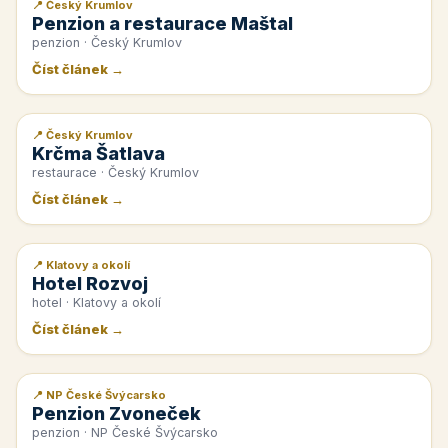
📍 Český Krumlov
📰 PR článek
Penzion a restaurace Maštal
penzion · Český Krumlov
Číst článek →
📍 Český Krumlov
📰 PR článek
Krčma Šatlava
restaurace · Český Krumlov
Číst článek →
📍 Klatovy a okolí
📰 PR článek
Hotel Rozvoj
hotel · Klatovy a okolí
Číst článek →
📍 NP České Švýcarsko
📰 PR článek
Penzion Zvoneček
penzion · NP České Švýcarsko