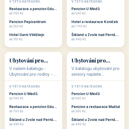
objekty, které s aktivní
objekty, které nabízí
V TÉTO KATEGORII:
V TÉTO KATEGORII:
dovolenou přímo
cenově dostupné
Restaurace a penzion Eduard
Penzion U Méďů
souvisejí. Aktivní
ubytování v ČR. Budete
od 700 Kč
od 590 Kč
dovolená nebo aktivní
překvapeni, že i v nižší
Penzion Pepicentrum
Hotel a restaurace Koníček
odpočinek jso...
c...
od 250 Kč
od 1 170 Kč
Hotel Garni Vildštejn
Šikland u Zvole nad Pernštejnem
👨‍👩‍👧‍👦
🧓
od 310 Kč
od 490 Kč
👨‍👩‍👧‍👦
🧓
34 objektů
33 objektů
Ubytování pro
Ubytování pro
rodiny
seniory
V našem katalogu -
V katalogu ubytování pro
Ubytování pro rodiny -
seniory najdete
jsou pro Vás připraveny
penziony a hotely, které
objekty, které svojí
jsou přizpůsobeny pro
V TÉTO KATEGORII:
V TÉTO KATEGORII:
polohou či vybaveností,
ubytování klientů vyššího
Penzion U Méďů
Penzion U Méďů
nabízí klidné ubytování
věku. Některé z nich
od 590 Kč
od 590 Kč
pro rodiny. Penziony,...
nabízí speciální balíč...
Restaurace a penzion Eduard
Penzion a restaurace Maštal
od 700 Kč
od 360 Kč
Šikland u Zvole nad Pernštejnem
Šikland u Zvole nad Pernštejnem
💕
🚴
od 490 Kč
od 490 Kč