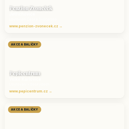
Penzion Zvoneček
Jetřichovice
ubytování České Švýcarsko
www.penzion-zvonecek.cz →
AKCE A BALÍČKY
Pepicentrum
Velké Karlovice
Ubytování v Beskydech
www.pepicentrum.cz →
AKCE A BALÍČKY