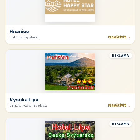
Hnanice
Navštívit →
hotelhappystar.cz
REKLAMA
Vysoká Lípa
Navštívit →
penzion-zvonecek.cz
REKLAMA