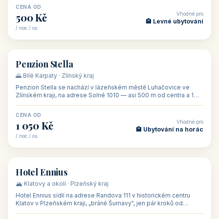
CENA OD
Vhodné pro
500 Kč
🏨 Levné ubytování
/ noc / os.
👥 44
🏡 penzion
Penzion Stella
🌄 Bílé Karpaty · Zlínský kraj
Penzion Stella se nachází v lázeňském městě Luhačovice ve
Zlínském kraji, na adrese Solné 1010 — asi 500 m od centra a 1
km od lázeňské kolo
CENA OD
Vhodné pro
1 050 Kč
🏨 Ubytování na horác
/ noc / os.
👥 50
🏨 hotel
Hotel Ennius
🏔️ Klatovy a okolí · Plzeňský kraj
Hotel Ennius sídlí na adrese Randova 111 v historickém centru
Klatov v Plzeňském kraji, „bráně Šumavy", jen pár kroků od
hlavního náměs