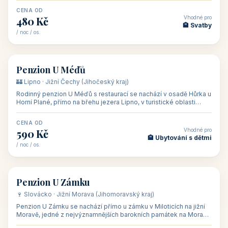
CENA OD
Vhodné pro
480 Kč
🏨 Svatby
/ noc / os.
👥 26
🏡 penzion
Penzion U Méďů
🏰 Lipno · Jižní Čechy (Jihočeský kraj)
Rodinný penzion U Méďů s restaurací se nachází v osadě Hůrka u
Horní Plané, přímo na břehu jezera Lipno, v turistické oblasti
Šumava. Pokoje
CENA OD
Vhodné pro
590 Kč
🏨 Ubytování s dětmi
/ noc / os.
👥 28
🏡 penzion
Penzion U Zámku
🍷 Slovácko · Jižní Morava (Jihomoravský kraj)
Penzion U Zámku se nachází přímo u zámku v Miloticích na jižní
Moravě, jedné z nejvýznamnějších barokních památek na Moravě,
v budově bývalé