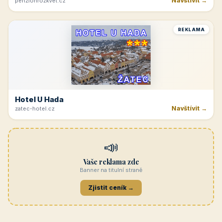
Navštívit →
penzionrozkvet.cz
REKLAMA
Hotel U Hada
Navštívit →
zatec-hotel.cz
📣
Vaše reklama zde
Banner na titulní straně
Zjistit ceník →