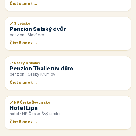
Číst článek →
📍 Slovácko
📰 PR článek
Penzion Selský dvůr
penzion · Slovácko
Číst článek →
📍 Český Krumlov
📰 PR článek
Penzion Thallerův dům
penzion · Český Krumlov
Číst článek →
📍 NP České Švýcarsko
📰 PR článek
Hotel Lípa
hotel · NP České Švýcarsko
Číst článek →