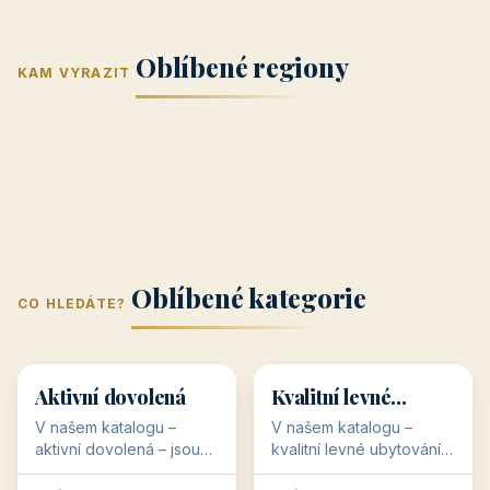
Jižní Morava
Jižní Čechy
(Jihomoravský
(Jihočeský
Střední Čechy
Oblíbené regiony
kraj)
Karlovarský
kraj)
KAM VYRAZIT
Zlínský kraj
Žilinský
(Středočeský
11 objektů
kraj
9 objektů
Liberecký kraj
6 objektů
Plzeňský kraj
4 objekty
kraj)
3 objekty
3 objekty
3 objekty
3 objekty
Oblíbené kategorie
CO HLEDÁTE?
🥾
💰
🥾
💰
36 objektů
34 objektů
Aktivní dovolená
Kvalitní levné
ubytování
V našem katalogu –
V našem katalogu –
aktivní dovolená – jsou
kvalitní levné ubytování –
pro Vás připraveny
jsou pro Vás připraveny