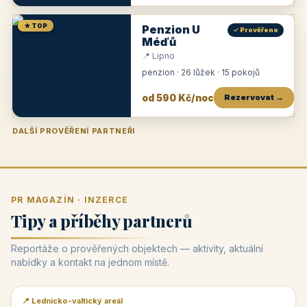
★ TOP
Penzion U
✓ Prověřeno
Méďů
📍 Lipno
penzion · 26 lůžek · 15 pokojů
od 590 Kč/noc
Rezervovat →
DALŠÍ PROVĚŘENÍ PARTNEŘI
Penzion U Zámku
Pension Faber
Penzion a vinařství Dobrovolný
Penzion a restaurace Maštal
Krčma Šatlava
Hotel Rozvoj
Penzion Zvoneček
Penzion Selský dvůr
Penzion Thallerův dům
Hotel Lípa
★
od 500 Kč
★
od 845 Kč
★
od 300 Kč
★
od 360 Kč
★
🍽️
★
od 400 Kč
★
od 550 Kč
★
od 530 Kč
★
od 1 190 Kč
★
od 450 Kč
PR MAGAZÍN · INZERCE
Tipy a příběhy partnerů
Reportáže o prověřených objektech — aktivity, aktuální
nabídky a kontakt na jednom místě.
📍 Lednicko-valtický areál
📰 PR článek