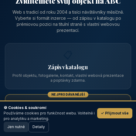
Zviditelněte svůj objekt na ABC
Web s tradicí od roku 2004 a tisíci návštěvníky měsíčně.
Vyberte si formát inzerce — od zápisu v katalogu po
prémiovou pozici na titulní straně s vlastní webovou
prezentací.
📋
Zápis v katalogu
Profil objektu, fotogalerie, kontakt, vlastní webová prezentace
a poptávky zdarma.
NEJPRODÁVANĚJŠÍ
⭐
🍪 Cookies & soukromí
Používáme cookies pro funkčnost webu. Volitelně i
✓ Přijmout vše
💬
Prémiový partner
pro analytiku a marketing.
Jen nutné
TOP pozice na titulce, přednost ve výpisech, zlatý odznak a
Detaily
🖥️ Desktop verze
Design
banner.