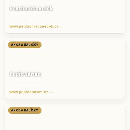
Penzion Zvoneček
Jetřichovice
ubytování České Švýcarsko
www.penzion-zvonecek.cz →
AKCE A BALÍČKY
Pepicentrum
Velké Karlovice
Ubytování v Beskydech
www.pepicentrum.cz →
AKCE A BALÍČKY