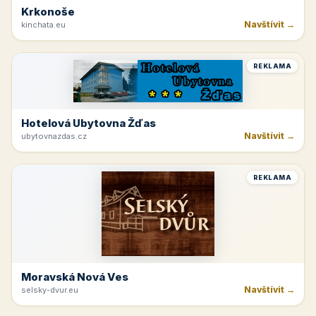
Krkonoše
Navštívit →
kinchata.eu
REKLAMA
Hotelová Ubytovna Žďas
Navštívit →
ubytovnazdas.cz
REKLAMA
Moravská Nová Ves
Navštívit →
selsky-dvur.eu