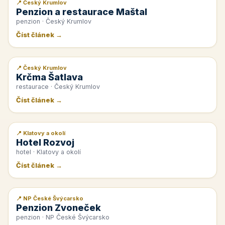
📍 Český Krumlov
📰 PR článek
Penzion a restaurace Maštal
penzion · Český Krumlov
Číst článek →
📍 Český Krumlov
📰 PR článek
Krčma Šatlava
restaurace · Český Krumlov
Číst článek →
📍 Klatovy a okolí
📰 PR článek
Hotel Rozvoj
hotel · Klatovy a okolí
Číst článek →
📍 NP České Švýcarsko
📰 PR článek
Penzion Zvoneček
penzion · NP České Švýcarsko