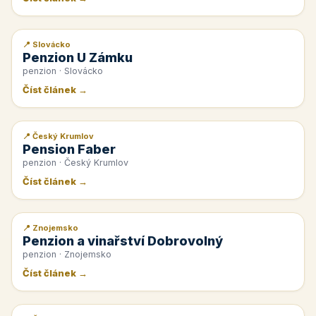
📍 Slovácko
📰 PR článek
Penzion U Zámku
penzion · Slovácko
Číst článek →
📍 Český Krumlov
📰 PR článek
Pension Faber
penzion · Český Krumlov
Číst článek →
📍 Znojemsko
📰 PR článek
Penzion a vinařství Dobrovolný
penzion · Znojemsko
Číst článek →