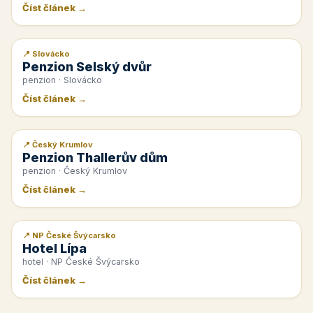
Číst článek →
📍 Slovácko
📰 PR článek
Penzion Selský dvůr
penzion · Slovácko
Číst článek →
📍 Český Krumlov
📰 PR článek
Penzion Thallerův dům
penzion · Český Krumlov
Číst článek →
📍 NP České Švýcarsko
📰 PR článek
Hotel Lípa
hotel · NP České Švýcarsko
Číst článek →