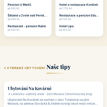
ubytování skupin v
zkušenosti pořádat i
Penzion U Méďů
Hotel a restaurace Koníček
penzionech, hotelích a
menší firemní akce a
od 590 Kč
od 1 170 Kč
apartmánech v ČR.
firemní školení, ale také
Šikland u Zvole nad Pernštejnem
Restaurace a penzion Eduard
Budete překva...
ob...
od 490 Kč
od 700 Kč
Restaurant - pension Rubín
Hotel Lípa
od 500 Kč
od 450 Kč
Naše tipy
⭐ VYBRANÉ UBYTOVÁNÍ
👥 17
🏡 penzion
Ubytování Na Kovárně
🍷 Lednicko-valtický areál · Jižní Morava (Jihomoravský kraj)
Ubytování Na Kovárně se nachází v obci Tvrdonice na jižní
Moravě, na adrese Slovácká 8, klidně na kraji obce mezi vinicemi,