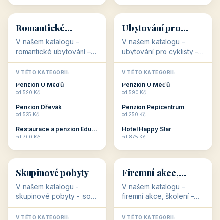
💕
🚴
32 objektů
32 objektů
Romantické
Ubytování pro
ubytování
cyklisty
V našem katalogu –
V našem katalogu –
romantické ubytování –
ubytování pro cyklisty –
jsou pro Vás připraveny
jsou pro Vás připraveny
objekty, které svojí
objekty, které jsou na
V TÉTO KATEGORII:
V TÉTO KATEGORII:
stavbou, polohou anebo
milovníky cykloturistiky
Penzion U Méďů
Penzion U Méďů
zaměřením nabízí
připraveny. Většinou mají
od 590 Kč
od 590 Kč
romantické pobyty.
přímo kolárny a...
Penzion Dřevák
Penzion Pepicentrum
Romantické ...
od 525 Kč
od 250 Kč
Restaurace a penzion Eduard
Hotel Happy Star
👥
💼
od 700 Kč
od 875 Kč
👥
💼
32 objektů
31 objektů
Skupinové pobyty
Firemní akce,
školení
V našem katalogu -
V našem katalogu –
skupinové pobyty - jsou
firemní akce, školení –
pro Vás připraveny
jsou pro Vás připraveny
objekty, které nabízí
objekty, které mají
V TÉTO KATEGORII:
V TÉTO KATEGORII: