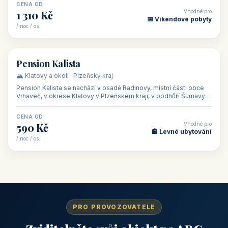
CENA OD
Vhodné pro
1 310 Kč
📅 Víkendové pobyty
/ noc / os.
👥 40
🏡 penzion
Pension Kalista
🏔️ Klatovy a okolí · Plzeňský kraj
Pension Kalista se nachází v osadě Radinovy, místní části obce
Vrhaveč, v okrese Klatovy v Plzeňském kraji, v podhůří Šumavy
— do města Klat
CENA OD
Vhodné pro
590 Kč
🏨 Levné ubytování
/ noc / os.
PRO PROVOZOVATELE