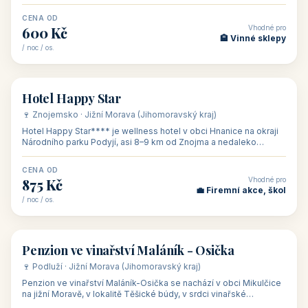
asi 8 km od dáln
CENA OD
Vhodné pro
600 Kč
🏨 Vinné sklepy
/ noc / os.
👥 54
🏨 hotel
Hotel Happy Star
🍷 Znojemsko · Jižní Morava (Jihomoravský kraj)
Hotel Happy Star**** je wellness hotel v obci Hnanice na okraji
Národního parku Podyjí, asi 8–9 km od Znojma a nedaleko
rakouských hranic, v
CENA OD
Vhodné pro
875 Kč
💼 Firemní akce, škol
/ noc / os.
👥 15
🏡 penzion
Penzion ve vinařství Maláník - Osička
🍷 Podluží · Jižní Morava (Jihomoravský kraj)
Penzion ve vinařství Maláník-Osička se nachází v obci Mikulčice
na jižní Moravě, v lokalitě Těšické búdy, v srdci vinařské
podoblasti Slovác