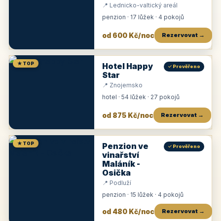
📍 Lednicko-valtický areál
penzion · 17 lůžek · 4 pokojů
od 600 Kč/noc
Rezervovat →
★ TOP
Hotel Happy
✓ Prověřeno
Star
📍 Znojemsko
hotel · 54 lůžek · 27 pokojů
od 875 Kč/noc
Rezervovat →
★ TOP
Penzion ve
✓ Prověřeno
vinařství
Maláník -
Osička
📍 Podluží
penzion · 15 lůžek · 4 pokojů
od 480 Kč/noc
Rezervovat →