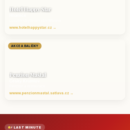
Hotel Happy Star
Hnanice
Luxusní ubytování jižní Morava
www.hotelhappystar.cz →
AKCE A BALÍČKY
Penzion Maštal
Český Krumlov
Penzion a restaurace
wwww.penzionmastal.satlava.cz →
⚡ LAST MINUTE