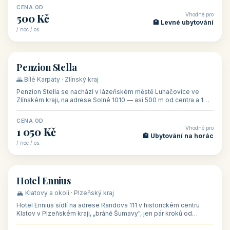
CENA OD
Vhodné pro
500 Kč
🏨 Levné ubytování
/ noc / os.
👥 44
🏡 penzion
Penzion Stella
🌄 Bílé Karpaty · Zlínský kraj
Penzion Stella se nachází v lázeňském městě Luhačovice ve
Zlínském kraji, na adrese Solné 1010 — asi 500 m od centra a 1
km od lázeňské kolo
CENA OD
Vhodné pro
1 050 Kč
🏨 Ubytování na horác
/ noc / os.
👥 50
🏨 hotel
Hotel Ennius
🏔️ Klatovy a okolí · Plzeňský kraj
Hotel Ennius sídlí na adrese Randova 111 v historickém centru
Klatov v Plzeňském kraji, „bráně Šumavy", jen pár kroků od
hlavního náměs