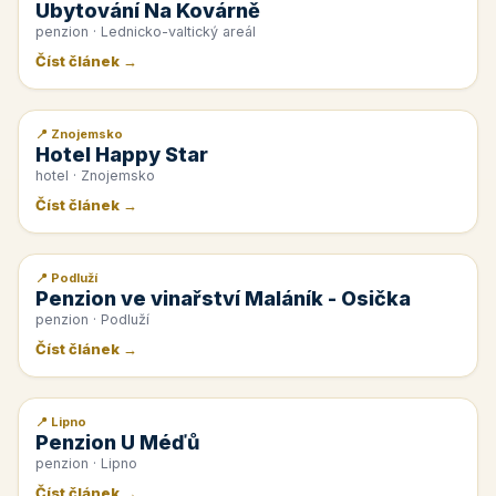
Ubytování Na Kovárně
penzion · Lednicko-valtický areál
Číst článek →
📍 Znojemsko
📰 PR článek
Hotel Happy Star
hotel · Znojemsko
Číst článek →
📍 Podluží
📰 PR článek
Penzion ve vinařství Maláník - Osička
penzion · Podluží
Číst článek →
📍 Lipno
📰 PR článek
Penzion U Méďů
penzion · Lipno
Číst článek →