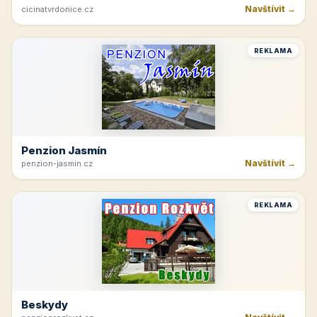
Navštívit →
cicinatvrdonice.cz
REKLAMA
Penzion Jasmín
Navštívit →
penzion-jasmin.cz
REKLAMA
Beskydy