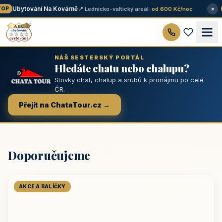
×
Ubytování Na Kovárně
📍 Lednicko-valtický areál
· od 600 Kč/noc
OP
NÁŠ SESTERSKÝ PORTÁL
Hledáte chatu nebo chalupu?
Stovky chat, chalup a srubů k pronájmu po celé
ČR.
Přejít na ChataTour.cz →
Doporučujeme
AKCE A BALÍČKY