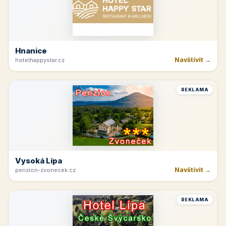
Hnanice
Navštívit →
hotelhappystar.cz
REKLAMA
Vysoká Lípa
Navštívit →
penzion-zvonecek.cz
REKLAMA