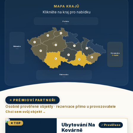
MAPA KRAJŮ
Klikněte na kraj pro nabídku
Polsko
brzy
3
3
3
3
1
Německo
1
brzy
3
Slovensko
2
6 objektů
6
9
11
Rakousko
brzy
⭐ PRÉMIOVÍ PARTNEŘI
Osobně prověřené objekty · rezervace přímo u provozovatele
Chci sem svůj objekt →
★ TOP
Ubytování Na
✓ Prověřeno
Kovárně