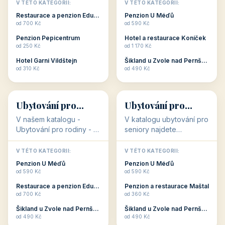
objekty, které s aktivní
objekty, které nabízí
V TÉTO KATEGORII:
V TÉTO KATEGORII:
dovolenou přímo
cenově dostupné
Restaurace a penzion Eduard
Penzion U Méďů
souvisejí. Aktivní
ubytování v ČR. Budete
od 700 Kč
od 590 Kč
dovolená nebo aktivní
překvapeni, že i v nižší
Penzion Pepicentrum
Hotel a restaurace Koníček
odpočinek jso...
c...
od 250 Kč
od 1 170 Kč
Hotel Garni Vildštejn
Šikland u Zvole nad Pernštejnem
👨‍👩‍👧‍👦
🧓
od 310 Kč
od 490 Kč
👨‍👩‍👧‍👦
🧓
34 objektů
33 objektů
Ubytování pro
Ubytování pro
rodiny
seniory
V našem katalogu -
V katalogu ubytování pro
Ubytování pro rodiny -
seniory najdete
jsou pro Vás připraveny
penziony a hotely, které
objekty, které svojí
jsou přizpůsobeny pro
V TÉTO KATEGORII:
V TÉTO KATEGORII:
polohou či vybaveností,
ubytování klientů vyššího
Penzion U Méďů
Penzion U Méďů
nabízí klidné ubytování
věku. Některé z nich
od 590 Kč
od 590 Kč
pro rodiny. Penziony,...
nabízí speciální balíč...
Restaurace a penzion Eduard
Penzion a restaurace Maštal
od 700 Kč
od 360 Kč
Šikland u Zvole nad Pernštejnem
Šikland u Zvole nad Pernštejnem
💕
🚴
od 490 Kč
od 490 Kč