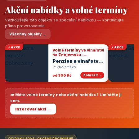
Akční nabídky a volné termíny
Vyzkoušejte tyto objekty se speciální nabídkou — kontaktujte
přímo provozovatele
Všechny objekty →
⚡ AKCE
⚡ AKCE
Volné termíny ve vinařství
na Znojemsku -
degustace vín
Penzion a vinařství
Dobrovolný
📍 Znojemsko
od 300 Kč
Zobrazit →
📣 Máte volné termíny nebo akční nabídku? Umístěte ji
sem.
Inzerovat akci →
OD ROKU 2004 · OSOBNĚ PROVĚŘENÉ