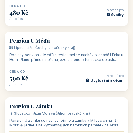
CENA OD
Vhodné pro
480 Kč
🏨 Svatby
/ noc / os.
👥 26
🏡 penzion
Penzion U Méďů
🏰 Lipno · Jižní Čechy (Jihočeský kraj)
Rodinný penzion U Méďů s restaurací se nachází v osadě Hůrka u
Horní Plané, přímo na břehu jezera Lipno, v turistické oblasti
Šumava. Pokoje
CENA OD
Vhodné pro
590 Kč
🏨 Ubytování s dětmi
/ noc / os.
👥 28
🏡 penzion
Penzion U Zámku
🍷 Slovácko · Jižní Morava (Jihomoravský kraj)
Penzion U Zámku se nachází přímo u zámku v Miloticích na jižní
Moravě, jedné z nejvýznamnějších barokních památek na Moravě,
v budově bývalé