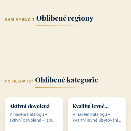
Jižní Morava
Jižní Čechy
(Jihomoravský
(Jihočeský
Střední Čechy
Oblíbené regiony
kraj)
Karlovarský
kraj)
KAM VYRAZIT
Zlínský kraj
Žilinský
(Středočeský
11 objektů
kraj
9 objektů
Liberecký kraj
6 objektů
Plzeňský kraj
4 objekty
kraj)
3 objekty
3 objekty
3 objekty
3 objekty
Oblíbené kategorie
CO HLEDÁTE?
🥾
💰
🥾
💰
36 objektů
34 objektů
Aktivní dovolená
Kvalitní levné
ubytování
V našem katalogu –
V našem katalogu –
aktivní dovolená – jsou
kvalitní levné ubytování –
pro Vás připraveny
jsou pro Vás připraveny