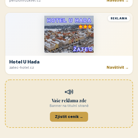
Navštívit →
penzionrozkvet.cz
REKLAMA
Hotel U Hada
Navštívit →
zatec-hotel.cz
📣
Vaše reklama zde
Banner na titulní straně
Zjistit ceník →