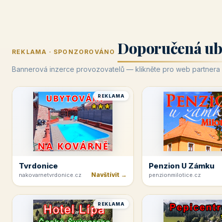
Doporučená ub
REKLAMA · SPONZOROVÁNO
Bannerová inzerce provozovatelů — klikněte pro web partnera
REKLAMA
Tvrdonice
Penzion U Zámku
Navštívit →
nakovarnetvrdonice.cz
penzionmilotice.cz
REKLAMA