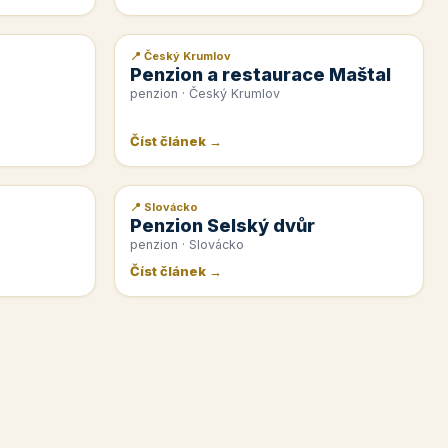
📍 Český Krumlov
📰 PR článek
Penzion a restaurace Maštal
penzion · Český Krumlov
Číst článek →
📍 Slovácko
📰 PR článek
Penzion Selský dvůr
penzion · Slovácko
Číst článek →