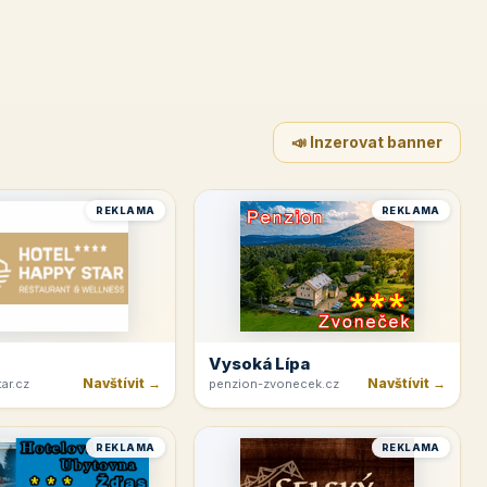
📣 Inzerovat banner
REKLAMA
REKLAMA
Vysoká Lípa
Navštívit →
Navštívit →
ar.cz
penzion-zvonecek.cz
REKLAMA
REKLAMA