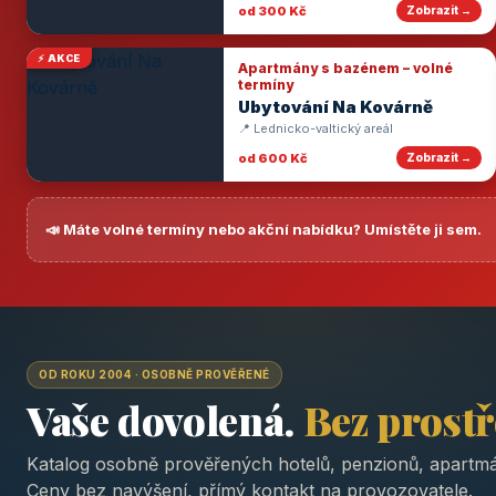
od 300 Kč
Zobrazit →
⚡ AKCE
Apartmány s bazénem – volné
termíny
Ubytování Na Kovárně
📍 Lednicko-valtický areál
od 600 Kč
Zobrazit →
📣 Máte volné termíny nebo akční nabídku? Umístěte ji sem.
OD ROKU 2004 · OSOBNĚ PROVĚŘENÉ
Vaše dovolená.
Bez prost
Katalog osobně prověřených hotelů, penzionů, apartmá
Ceny bez navýšení, přímý kontakt na provozovatele.