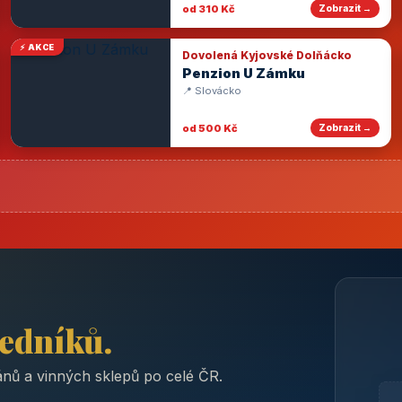
od 310 Kč
Zobrazit →
⚡ AKCE
Dovolená Kyjovské Dolňácko
Penzion U Zámku
📍 Slovácko
od 500 Kč
Zobrazit →
ředníků.
nů a vinných sklepů po celé ČR.