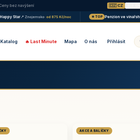
 Ceny bez navýšení
🇨🇿 CZ
🇬🇧 E
y Star
Penzion ve vinařství Mal
📍 Znojemsko
· od 875 Kč/noc
★ TOP
Katalog
🔥 Last Minute
Mapa
O nás
Přihlásit
ÍČKY
AKCE A BALÍČKY