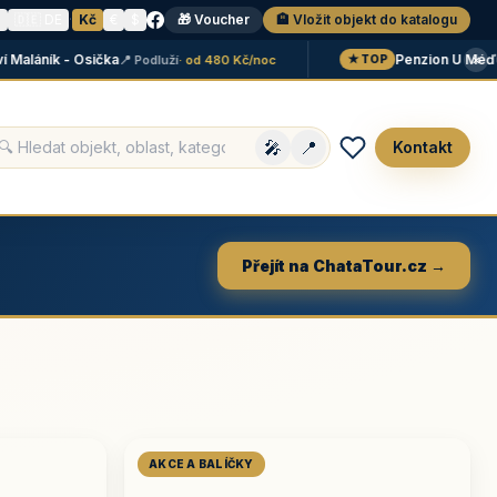
N
🇩🇪 DE
·
Kč
€
$
🎁 Voucher
🏨 Vložit objekt do katalogu
×
áník - Osička
Penzion U Méďů
📍 Podluží
· od 480 Kč/noc
📍 L
★ TOP
🎤
📍
Kontakt
Přejít na ChataTour.cz →
AKCE A BALÍČKY