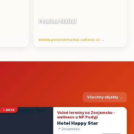
Penzion Maštal
Český Krumlov
Penzion a restaurace
wwww.penzionmastal.satlava.cz →
Všechny objekty →
⚡ AKCE
Volné termíny na Znojemsku -
wellness u NP Podyjí
Hotel Happy Star
📍 Znojemsko