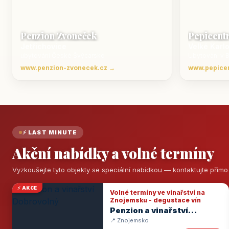
Penzion Zvoneček
Pepicent
Jetřichovice
Velké Karl
ubytování České Švýcarsko
Ubytování v 
www.penzion-zvonecek.cz →
www.pepice
⚡ LAST MINUTE
Akční nabídky a volné termíny
Vyzkoušejte tyto objekty se speciální nabídkou — kontaktujte přím
⚡ AKCE
Volné termíny ve vinařství na
Znojemsku - degustace vín
Penzion a vinařství
Dobrovolný
📍 Znojemsko