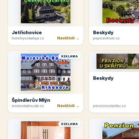
Jetřichovice
Beskydy
Navštívit →
hotelvysokalipa.cz
pepicentrum.cz
REKLAMA
Beskydy
Špindlerův Mlýn
Navštívit →
moravskabouda.cz
penzionuskritku.cz
REKLAMA