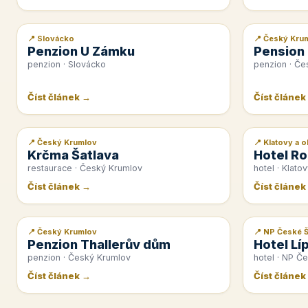
📍 Slovácko
📍 Český Kru
📰 PR článek
📰 PR článek
Penzion U Zámku
Pension
penzion · Slovácko
penzion · Če
Číst článek →
Číst článek
📍 Český Krumlov
📍 Klatovy a o
📰 PR článek
📰 PR článek
Krčma Šatlava
Hotel Ro
restaurace · Český Krumlov
hotel · Klatov
Číst článek →
Číst článek
📍 Český Krumlov
📍 NP České 
📰 PR článek
📰 PR článek
Penzion Thallerův dům
Hotel Lí
penzion · Český Krumlov
hotel · NP Č
Číst článek →
Číst článek