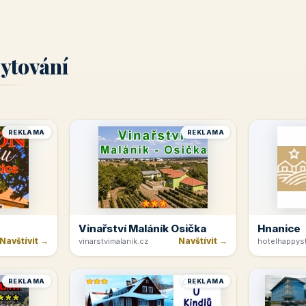
ytování
REKLAMA
REKLAMA
Vinařství Maláník Osička
Hnanice
Navštívit →
Navštívit →
vinarstvimalanik.cz
hotelhappyst
REKLAMA
REKLAMA