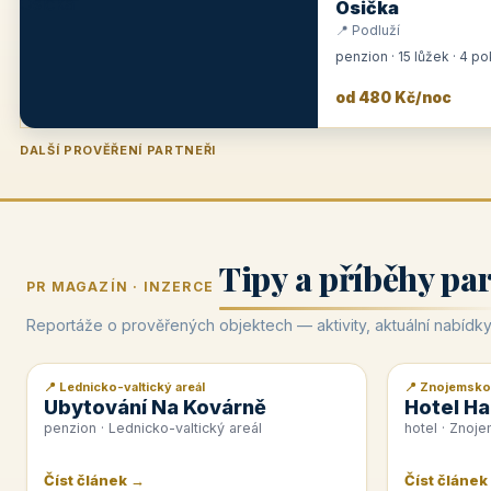
Osička
📍 Podluží
penzion · 15 lůžek · 4 p
od 480 Kč/noc
DALŠÍ PROVĚŘENÍ PARTNEŘI
Penzion U Zámku
Pension Faber
Penzion a vinařství Dobrovolný
Hotel Lípa
★
od 500 Kč
★
od 845 Kč
★
od 300 Kč
★
od 450 Kč
Tipy a příběhy pa
PR MAGAZÍN · INZERCE
Reportáže o prověřených objektech — aktivity, aktuální nabídky
📍 Lednicko-valtický areál
📍 Znojemsko
📰 PR článek
📰 PR článek
Ubytování Na Kovárně
Hotel Ha
penzion · Lednicko-valtický areál
hotel · Znoj
Číst článek →
Číst článek