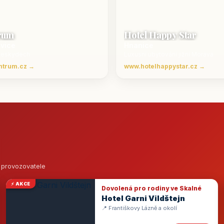
rum
Hotel Happy Star
ovice
Hnanice
Beskydech
Luxusní ubytování jižní Morava
ntrum.cz →
www.hotelhappystar.cz →
o provozovatele
⚡ AKCE
Dovolená pro rodiny ve Skalné
Hotel Garni Vildštejn
📍 Františkovy Lázně a okolí