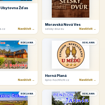
 Ubytovna Žďas
Moravská Nová Ves
Navštívit →
Navštívit →
s.cz
selsky-dvur.eu
REKLAMA
REKLAMA
Horná Planá
Navštívit →
Navštívit →
lipno-hochficht.cz
REKLAMA
REKLAMA