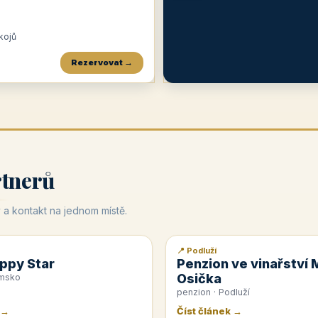
okojů
Rezervovat →
Penzion a restaurace Maštal
Krčma Šatlava
Hotel Rozvoj
★
od 360 Kč
★
🍽️
★
od 400 Kč
rtnerů
 a kontakt na jednom místě.
📍 Podluží
📰 PR článek
ppy Star
Penzion ve vinařství 
Osička
emsko
penzion · Podluží
 →
Číst článek →