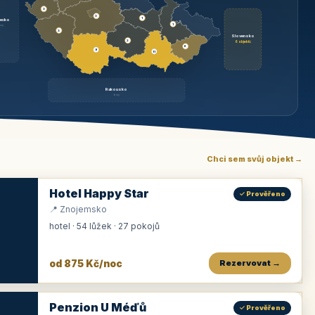
3
3
1
ecko
1
rzy
3
Slovensko
2
6 objektů
6
9
11
Rakousko
brzy
Chci sem svůj objekt →
Hotel Happy Star
✓ Prověřeno
📍 Znojemsko
hotel · 54 lůžek · 27 pokojů
od 875 Kč/noc
Rezervovat →
Penzion U Méďů
✓ Prověřeno