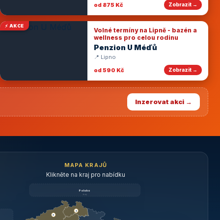
od 875 Kč
Zobrazit →
⚡ AKCE
Volné termíny na Lipně - bazén a
wellness pro celou rodinu
Penzion U Méďů
📍 Lipno
od 590 Kč
Zobrazit →
Inzerovat akci →
MAPA KRAJŮ
Klikněte na kraj pro nabídku
Polsko
brzy
3
3