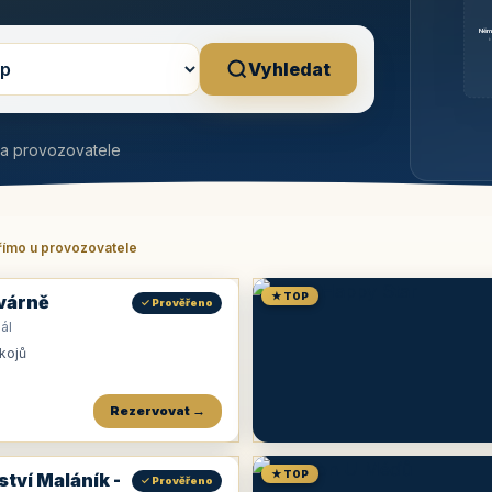
Něm
b
Vyhledat
na provozovatele
římo u provozovatele
★ TOP
várně
✓ Prověřeno
ál
okojů
Rezervovat →
★ TOP
ství Maláník -
✓ Prověřeno