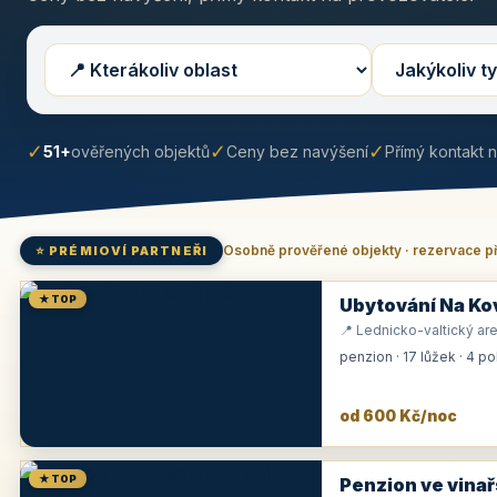
✓
✓
✓
51+
ověřených objektů
Ceny bez navýšení
Přímý kontakt 
Osobně prověřené objekty · rezervace p
⭐ PRÉMIOVÍ PARTNEŘI
★ TOP
Ubytování Na Ko
📍 Lednicko-valtický are
penzion · 17 lůžek · 4 p
od 600 Kč/noc
★ TOP
Penzion ve vinař