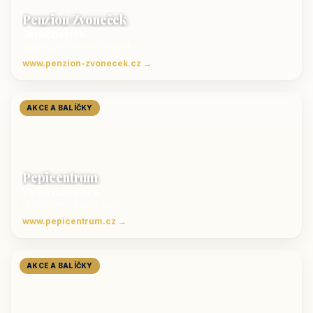
Penzion Zvoneček
Jetřichovice
ubytování České Švýcarsko
www.penzion-zvonecek.cz →
AKCE A BALÍČKY
Pepicentrum
Velké Karlovice
Ubytování v Beskydech
www.pepicentrum.cz →
AKCE A BALÍČKY