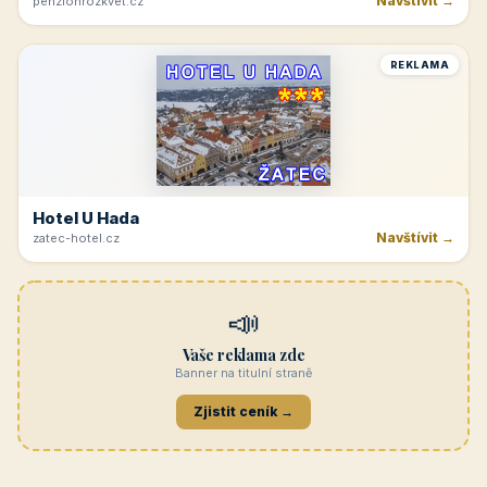
Navštívit →
penzionrozkvet.cz
REKLAMA
Hotel U Hada
Navštívit →
zatec-hotel.cz
📣
Vaše reklama zde
Banner na titulní straně
Zjistit ceník →