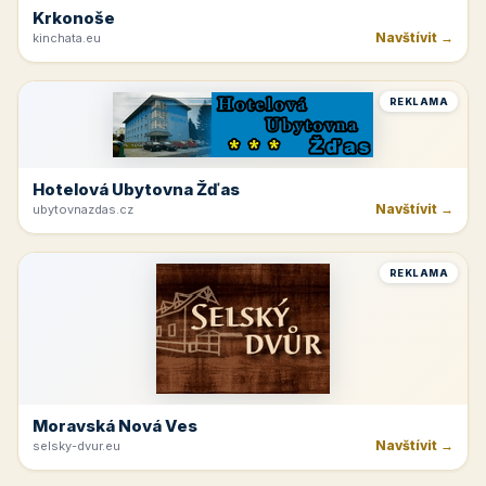
Krkonoše
Navštívit →
kinchata.eu
REKLAMA
Hotelová Ubytovna Žďas
Navštívit →
ubytovnazdas.cz
REKLAMA
Moravská Nová Ves
Navštívit →
selsky-dvur.eu