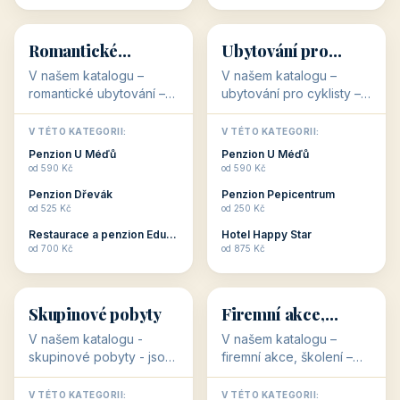
💕
🚴
32 objektů
32 objektů
Romantické
Ubytování pro
ubytování
cyklisty
V našem katalogu –
V našem katalogu –
romantické ubytování –
ubytování pro cyklisty –
jsou pro Vás připraveny
jsou pro Vás připraveny
objekty, které svojí
objekty, které jsou na
V TÉTO KATEGORII:
V TÉTO KATEGORII:
stavbou, polohou anebo
milovníky cykloturistiky
Penzion U Méďů
Penzion U Méďů
zaměřením nabízí
připraveny. Většinou mají
od 590 Kč
od 590 Kč
romantické pobyty.
přímo kolárny a...
Penzion Dřevák
Penzion Pepicentrum
Romantické ...
od 525 Kč
od 250 Kč
Restaurace a penzion Eduard
Hotel Happy Star
👥
💼
od 700 Kč
od 875 Kč
👥
💼
32 objektů
31 objektů
Skupinové pobyty
Firemní akce,
školení
V našem katalogu -
V našem katalogu –
skupinové pobyty - jsou
firemní akce, školení –
pro Vás připraveny
jsou pro Vás připraveny
objekty, které nabízí
objekty, které mají
V TÉTO KATEGORII:
V TÉTO KATEGORII: