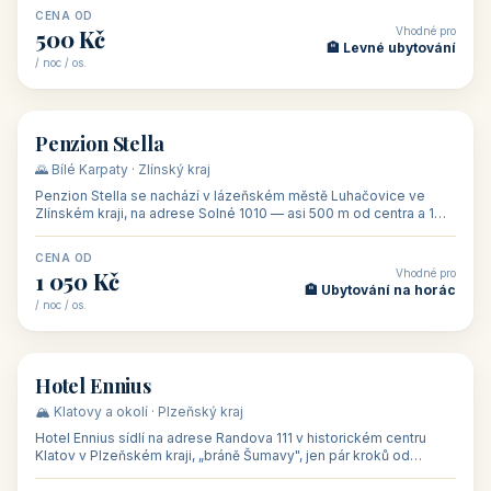
CENA OD
Vhodné pro
500 Kč
🏨 Levné ubytování
/ noc / os.
👥 44
🏡 penzion
Penzion Stella
🌄 Bílé Karpaty · Zlínský kraj
Penzion Stella se nachází v lázeňském městě Luhačovice ve
Zlínském kraji, na adrese Solné 1010 — asi 500 m od centra a 1
km od lázeňské kolo
CENA OD
Vhodné pro
1 050 Kč
🏨 Ubytování na horác
/ noc / os.
👥 50
🏨 hotel
Hotel Ennius
🏔️ Klatovy a okolí · Plzeňský kraj
Hotel Ennius sídlí na adrese Randova 111 v historickém centru
Klatov v Plzeňském kraji, „bráně Šumavy", jen pár kroků od
hlavního náměs