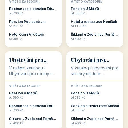
objekty, které s aktivní
objekty, které nabízí
V TÉTO KATEGORII:
V TÉTO KATEGORII:
dovolenou přímo
cenově dostupné
Restaurace a penzion Eduard
Penzion U Méďů
souvisejí. Aktivní
ubytování v ČR. Budete
od 700 Kč
od 590 Kč
dovolená nebo aktivní
překvapeni, že i v nižší
Penzion Pepicentrum
Hotel a restaurace Koníček
odpočinek jso...
c...
od 250 Kč
od 1 170 Kč
Hotel Garni Vildštejn
Šikland u Zvole nad Pernštejnem
👨‍👩‍👧‍👦
🧓
od 310 Kč
od 490 Kč
👨‍👩‍👧‍👦
🧓
34 objektů
33 objektů
Ubytování pro
Ubytování pro
rodiny
seniory
V našem katalogu -
V katalogu ubytování pro
Ubytování pro rodiny -
seniory najdete
jsou pro Vás připraveny
penziony a hotely, které
objekty, které svojí
jsou přizpůsobeny pro
V TÉTO KATEGORII:
V TÉTO KATEGORII:
polohou či vybaveností,
ubytování klientů vyššího
Penzion U Méďů
Penzion U Méďů
nabízí klidné ubytování
věku. Některé z nich
od 590 Kč
od 590 Kč
pro rodiny. Penziony,...
nabízí speciální balíč...
Restaurace a penzion Eduard
Penzion a restaurace Maštal
od 700 Kč
od 360 Kč
Šikland u Zvole nad Pernštejnem
Šikland u Zvole nad Pernštejnem
💕
🚴
od 490 Kč
od 490 Kč