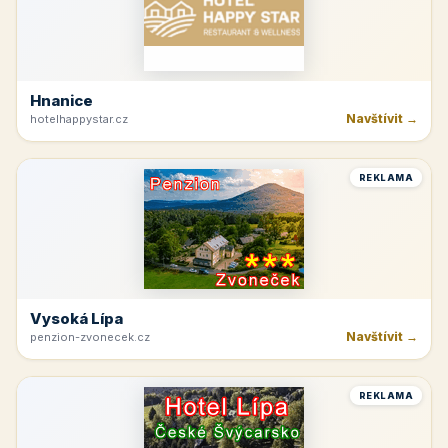
Hnanice
Navštívit →
hotelhappystar.cz
REKLAMA
Vysoká Lípa
Navštívit →
penzion-zvonecek.cz
REKLAMA