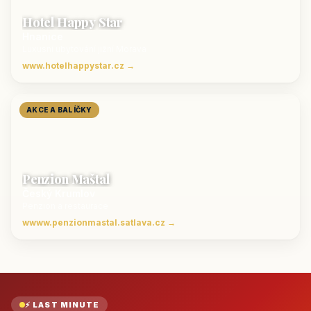
Hotel Happy Star
Hnanice
Luxusní ubytování jižní Morava
www.hotelhappystar.cz →
AKCE A BALÍČKY
Penzion Maštal
Český Krumlov
Penzion a restaurace
wwww.penzionmastal.satlava.cz →
⚡ LAST MINUTE