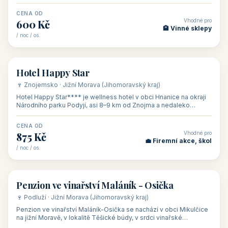
asi 8 km od dáln
CENA OD
Vhodné pro
600 Kč
🏨 Vinné sklepy
/ noc / os.
👥 54
🏨 hotel
Hotel Happy Star
🍷 Znojemsko · Jižní Morava (Jihomoravský kraj)
Hotel Happy Star**** je wellness hotel v obci Hnanice na okraji
Národního parku Podyjí, asi 8–9 km od Znojma a nedaleko
rakouských hranic, v
CENA OD
Vhodné pro
875 Kč
💼 Firemní akce, škol
/ noc / os.
👥 15
🏡 penzion
Penzion ve vinařství Maláník - Osička
🍷 Podluží · Jižní Morava (Jihomoravský kraj)
Penzion ve vinařství Maláník-Osička se nachází v obci Mikulčice
na jižní Moravě, v lokalitě Těšické búdy, v srdci vinařské
podoblasti Slovác