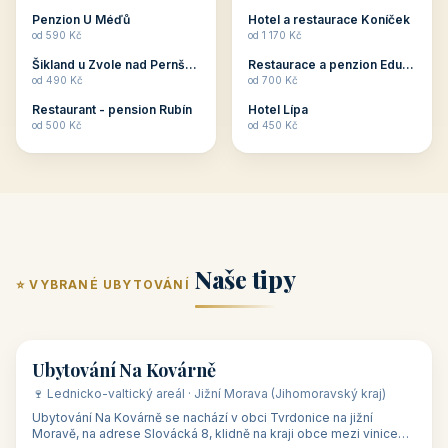
ubytování skupin v
zkušenosti pořádat i
Penzion U Méďů
Hotel a restaurace Koníček
penzionech, hotelích a
menší firemní akce a
od 590 Kč
od 1 170 Kč
apartmánech v ČR.
firemní školení, ale také
Šikland u Zvole nad Pernštejnem
Restaurace a penzion Eduard
Budete překva...
ob...
od 490 Kč
od 700 Kč
Restaurant - pension Rubín
Hotel Lípa
od 500 Kč
od 450 Kč
Naše tipy
⭐ VYBRANÉ UBYTOVÁNÍ
👥 17
🏡 penzion
Ubytování Na Kovárně
🍷 Lednicko-valtický areál · Jižní Morava (Jihomoravský kraj)
Ubytování Na Kovárně se nachází v obci Tvrdonice na jižní
Moravě, na adrese Slovácká 8, klidně na kraji obce mezi vinicemi,