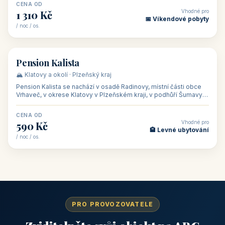
CENA OD
Vhodné pro
1 310 Kč
📅 Víkendové pobyty
/ noc / os.
👥 40
🏡 penzion
Pension Kalista
🏔️ Klatovy a okolí · Plzeňský kraj
Pension Kalista se nachází v osadě Radinovy, místní části obce
Vrhaveč, v okrese Klatovy v Plzeňském kraji, v podhůří Šumavy
— do města Klat
CENA OD
Vhodné pro
590 Kč
🏨 Levné ubytování
/ noc / os.
PRO PROVOZOVATELE