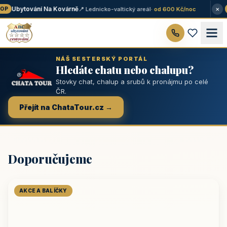
×
Ubytování Na Kovárně
📍 Lednicko-valtický areál
· od 600 Kč/noc
P
★
NÁŠ SESTERSKÝ PORTÁL
Hledáte chatu nebo chalupu?
Stovky chat, chalup a srubů k pronájmu po celé
ČR.
Přejít na ChataTour.cz →
Doporučujeme
AKCE A BALÍČKY