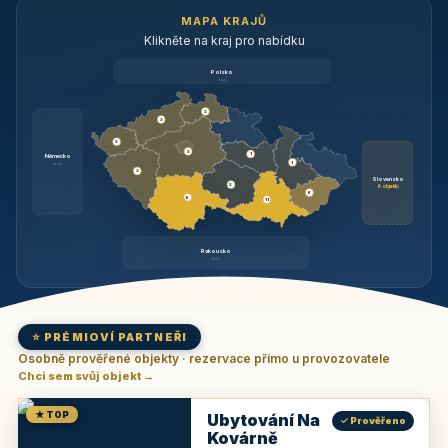
MAPA KRAJŮ
Klikněte na kraj pro nabídku
Polsko
brzy
3
3
3
3
1
Německo
1
brzy
3
Slovensko
2
6 objektů
6
9
11
Rakousko
brzy
⭐ PRÉMIOVÍ PARTNEŘI
Osobně prověřené objekty · rezervace přímo u provozovatele
Chci sem svůj objekt →
★ TOP
Ubytování Na
✓ Prověřeno
Kovárně