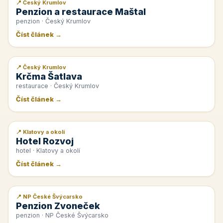
📍 Český Krumlov
📰 PR článek
Penzion a restaurace Maštal
penzion · Český Krumlov
Číst článek →
📍 Český Krumlov
📰 PR článek
Krčma Šatlava
restaurace · Český Krumlov
Číst článek →
📍 Klatovy a okolí
📰 PR článek
Hotel Rozvoj
hotel · Klatovy a okolí
Číst článek →
📍 NP České Švýcarsko
📰 PR článek
Penzion Zvoneček
penzion · NP České Švýcarsko