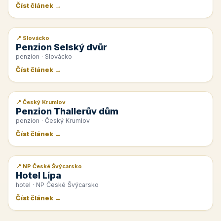
Číst článek →
📍 Slovácko
📰 PR článek
Penzion Selský dvůr
penzion · Slovácko
Číst článek →
📍 Český Krumlov
📰 PR článek
Penzion Thallerův dům
penzion · Český Krumlov
Číst článek →
📍 NP České Švýcarsko
📰 PR článek
Hotel Lípa
hotel · NP České Švýcarsko
Číst článek →