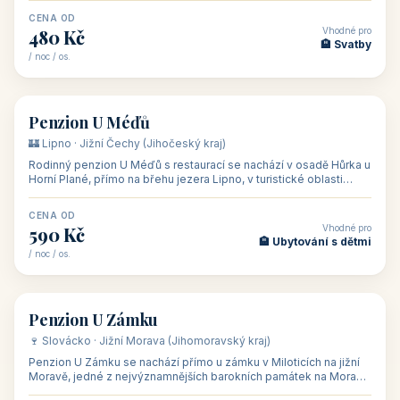
CENA OD
Vhodné pro
480 Kč
🏨 Svatby
/ noc / os.
👥 26
🏡 penzion
Penzion U Méďů
🏰 Lipno · Jižní Čechy (Jihočeský kraj)
Rodinný penzion U Méďů s restaurací se nachází v osadě Hůrka u
Horní Plané, přímo na břehu jezera Lipno, v turistické oblasti
Šumava. Pokoje
CENA OD
Vhodné pro
590 Kč
🏨 Ubytování s dětmi
/ noc / os.
👥 28
🏡 penzion
Penzion U Zámku
🍷 Slovácko · Jižní Morava (Jihomoravský kraj)
Penzion U Zámku se nachází přímo u zámku v Miloticích na jižní
Moravě, jedné z nejvýznamnějších barokních památek na Moravě,
v budově bývalé