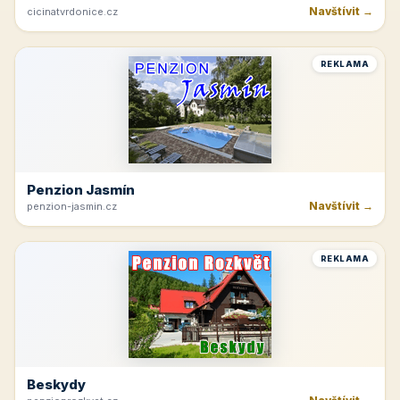
Navštívit →
cicinatvrdonice.cz
REKLAMA
Penzion Jasmín
Navštívit →
penzion-jasmin.cz
REKLAMA
Beskydy