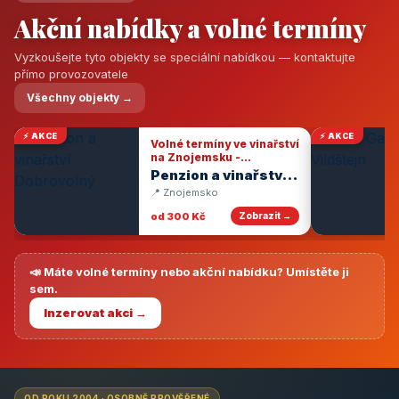
Akční nabídky a volné termíny
Vyzkoušejte tyto objekty se speciální nabídkou — kontaktujte
přímo provozovatele
Všechny objekty →
⚡ AKCE
⚡ AKCE
Volné termíny ve vinařství
na Znojemsku -
degustace vín
Penzion a vinařství
Dobrovolný
📍 Znojemsko
od 300 Kč
Zobrazit →
📣 Máte volné termíny nebo akční nabídku? Umístěte ji
sem.
Inzerovat akci →
OD ROKU 2004 · OSOBNĚ PROVĚŘENÉ