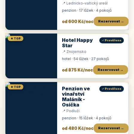
📍 Lednicko-valtický areál
penzion · 17 lůžek · 4 pokojů
od 600 Kč/noc
Rezervovat →
★ TOP
Hotel Happy
✓ Prověřeno
Star
📍 Znojemsko
hotel · 54 lůžek · 27 pokojů
od 875 Kč/noc
Rezervovat →
★ TOP
Penzion ve
✓ Prověřeno
vinařství
Maláník -
Osička
📍 Podluží
penzion · 15 lůžek · 4 pokojů
od 480 Kč/noc
Rezervovat →