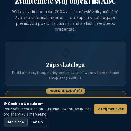
Zviditelněte svůj objekt na ABC
Web s tradicí od roku 2004 a tisíci návštěvníky měsíčně.
Vyberte si formát inzerce — od zápisu v katalogu po
prémiovou pozici na titulní straně s vlastní webovou
prezentací.
📋
Zápis v katalogu
Profil objektu, fotogalerie, kontakt, vlastní webová prezentace
a poptávky zdarma.
NEJPRODÁVANĚJŠÍ
⭐
🍪 Cookies & soukromí
Používáme cookies pro funkčnost webu. Volitelně i
✓ Přijmout vše
💬
Prémiový partner
pro analytiku a marketing.
Jen nutné
TOP pozice na titulce, přednost ve výpisech, zlatý odznak a
Detaily
🖥️ Desktop verze
Design
banner.