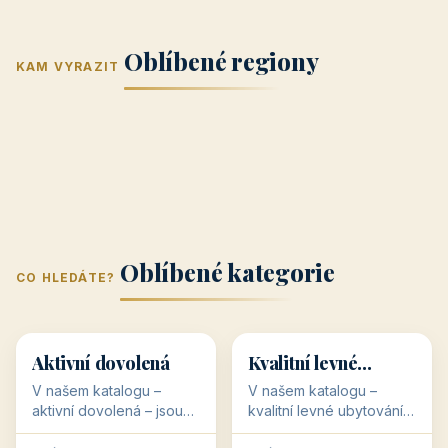
Jižní Morava
Jižní Čechy
(Jihomoravský
(Jihočeský
Střední Čechy
Oblíbené regiony
kraj)
Karlovarský
kraj)
KAM VYRAZIT
Zlínský kraj
Žilinský
(Středočeský
11 objektů
kraj
9 objektů
Liberecký kraj
6 objektů
Plzeňský kraj
4 objekty
kraj)
3 objekty
3 objekty
3 objekty
3 objekty
Oblíbené kategorie
CO HLEDÁTE?
🥾
💰
🥾
💰
36 objektů
34 objektů
Aktivní dovolená
Kvalitní levné
ubytování
V našem katalogu –
V našem katalogu –
aktivní dovolená – jsou
kvalitní levné ubytování –
pro Vás připraveny
jsou pro Vás připraveny