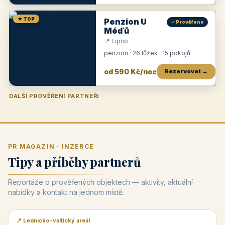
★ TOP
Penzion U
✓ Prověřeno
Méďů
📍 Lipno
penzion · 26 lůžek · 15 pokojů
od 590 Kč/noc
Rezervovat →
DALŠÍ PROVĚŘENÍ PARTNEŘI
Penzion U Zámku
Pension Faber
Penzion a vinařství Dobrovolný
Penzion a restaurace Maštal
Krčma Šatlava
Hotel Rozvoj
Penzion Zvoneček
Penzion Selský dvůr
Penzion Thallerův dům
Hotel Lípa
★
od 500 Kč
★
od 845 Kč
★
od 300 Kč
★
od 360 Kč
★
🍽️
★
od 400 Kč
★
od 550 Kč
★
od 530 Kč
★
od 1 190 Kč
★
od 450 Kč
PR MAGAZÍN · INZERCE
Tipy a příběhy partnerů
Reportáže o prověřených objektech — aktivity, aktuální
nabídky a kontakt na jednom místě.
📍 Lednicko-valtický areál
📰 PR článek