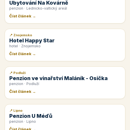
Ubytování Na Kovárně
penzion · Lednicko-valtický areál
Číst článek →
📍 Znojemsko
📰 PR článek
Hotel Happy Star
hotel · Znojemsko
Číst článek →
📍 Podluží
📰 PR článek
Penzion ve vinařství Maláník - Osička
penzion · Podluží
Číst článek →
📍 Lipno
📰 PR článek
Penzion U Méďů
penzion · Lipno
Číst článek →