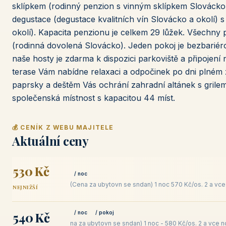
sklípkem (rodinný penzion s vinným sklípkem Slovácko
degustace (degustace kvalitních vín Slovácko a okolí
okolí). Kapacita penzionu je celkem 29 lůžek. Všechn
(rodinná dovolená Slovácko). Jeden pokoj je bezbariéro
naše hosty je zdarma k dispozici parkoviště a připojení
terase Vám nabídne relaxaci a odpočinek po dni plném
paprsky a deštěm Vás ochrání zahradní altánek s grilem
společenská místnost s kapacitou 44 míst.
💰 CENÍK Z WEBU MAJITELE
Aktuální ceny
530 Kč
/ noc
(Cena za ubytovn se sndan) 1 noc 570 Kč/os. 2 a vce 
NEJNIŽŠÍ
540 Kč
/ noc
/ pokoj
na za ubytovn se sndan) 1 noc - 580 Kč/os. 2 a vce 