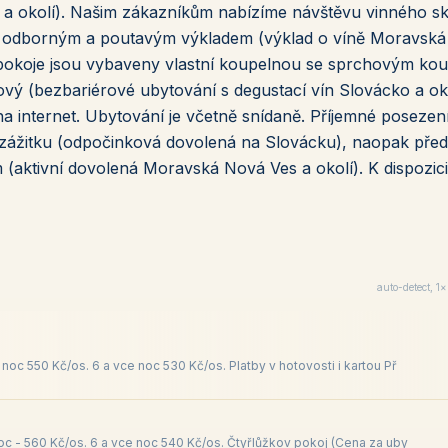
 a okolí). Našim zákazníkům nabízíme návštěvu vinného sk
) s odborným a poutavým výkladem (výklad o víně Moravsk
y pokoje jsou vybaveny vlastní koupelnou se sprchovým k
vý (bezbariérové ubytování s degustací vín Slovácko a oko
 na internet. Ubytování je včetně snídaně. Příjemné posezen
 zážitku (odpočinková dovolená na Slovácku), naopak před
 (aktivní dovolená Moravská Nová Ves a okolí). K dispozici
auto-detect, 1
noc 550 Kč/os. 6 a vce noc 530 Kč/os. Platby v hotovosti i kartou Př
noc - 560 Kč/os. 6 a vce noc 540 Kč/os. Čtyřlůžkov pokoj (Cena za uby