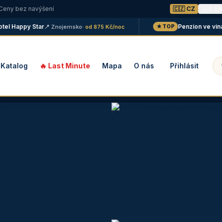
 Ceny bez navýšení
🇨🇿 CZ
🇬🇧 E
l Happy Star
Penzion ve vinařst
📍 Znojemsko
· od 875 Kč/noc
★ TOP
Katalog
🔥 Last Minute
Mapa
O nás
Přihlásit