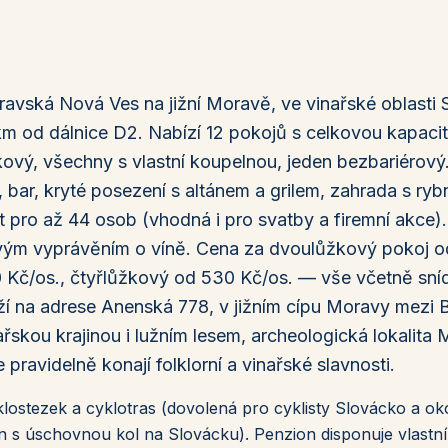
avská Nová Ves na jižní Moravě, ve vinařské oblasti
km od dálnice D2. Nabízí 12 pokojů s celkovou kapaci
kový, všechny s vlastní koupelnou, jeden bezbariérový
bar, kryté posezení s altánem a grilem, zahrada s ryb
pro až 44 osob (vhodná i pro svatby a firemní akce).
avým vyprávěním o víně. Cena za dvoulůžkový pokoj 
40 Kč/os., čtyřlůžkový od 530 Kč/os. — vše včetně sní
eží na adrese Anenská 778, v jižním cípu Moravy mezi B
řskou krajinou i lužním lesem, archeologická lokalita 
pravidelně konají folklorní a vinařské slavnosti.
ostezek a cyklotras (dovolená pro cyklisty Slovácko a oko
on s úschovnou kol na Slovácku). Penzion disponuje vlast