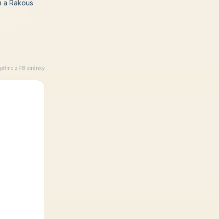
m a Rakous
 přímo z FB stránky