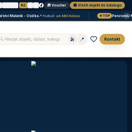
N
🇩🇪 DE
·
Kč
€
$
🎁 Voucher
🏨 Vložit objekt do katalogu
×
ví Maláník - Osička
Penzion U Mé
📍 Podluží
· od 480 Kč/noc
★ TOP
🎤
📍
Kontakt