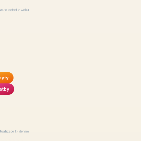
auto-detect z webu
byty
atby
tualizace 1× denně