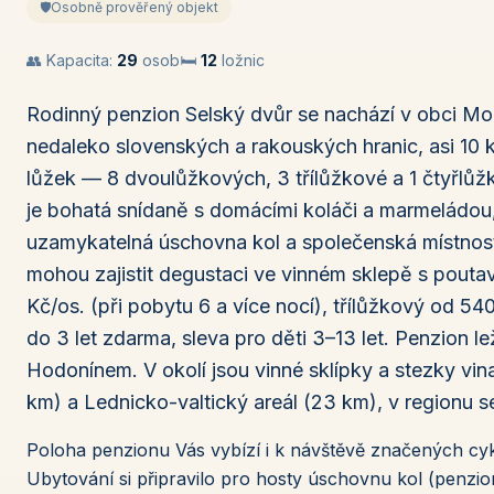
🛡️
Osobně prověřený objekt
👥 Kapacita:
29
osob
🛏️
12
ložnic
Rodinný penzion Selský dvůr se nachází v obci Mor
nedaleko slovenských a rakouských hranic, asi 10 
lůžek — 8 dvoulůžkových, 3 třílůžkové a 1 čtyřlůž
je bohatá snídaně s domácími koláči a marmeládou, 
uzamykatelná úschovna kol a společenská místnost 
mohou zajistit degustaci ve vinném sklepě s pout
Kč/os. (při pobytu 6 a více nocí), třílůžkový od 5
do 3 let zdarma, sleva pro děti 3–13 let. Penzion l
Hodonínem. V okolí jsou vinné sklípky a stezky vina
km) a Lednicko-valtický areál (23 km), v regionu se 
Poloha penzionu Vás vybízí i k návštěvě značených cykl
Ubytování si připravilo pro hosty úschovnu kol (penzi