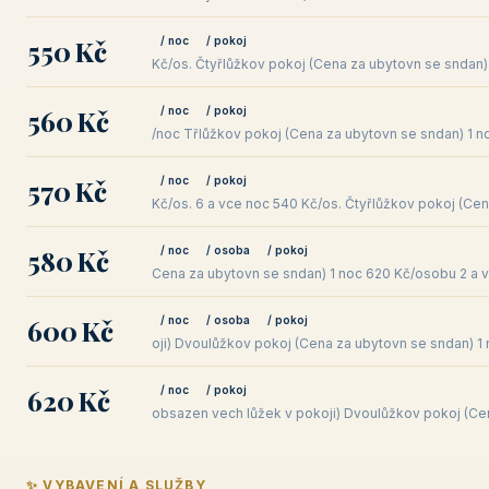
550 Kč
/ noc
/ pokoj
Kč/os. Čtyřlůžkov pokoj (Cena za ubytovn se sndan) 
560 Kč
/ noc
/ pokoj
/noc Třlůžkov pokoj (Cena za ubytovn se sndan) 1 no
570 Kč
/ noc
/ pokoj
Kč/os. 6 a vce noc 540 Kč/os. Čtyřlůžkov pokoj (Cen
580 Kč
/ noc
/ osoba
/ pokoj
Cena za ubytovn se sndan) 1 noc 620 Kč/osobu 2 a 
600 Kč
/ noc
/ osoba
/ pokoj
oji) Dvoulůžkov pokoj (Cena za ubytovn se sndan) 1
620 Kč
/ noc
/ pokoj
obsazen vech lůžek v pokoji) Dvoulůžkov pokoj (Cen
✨ VYBAVENÍ A SLUŽBY