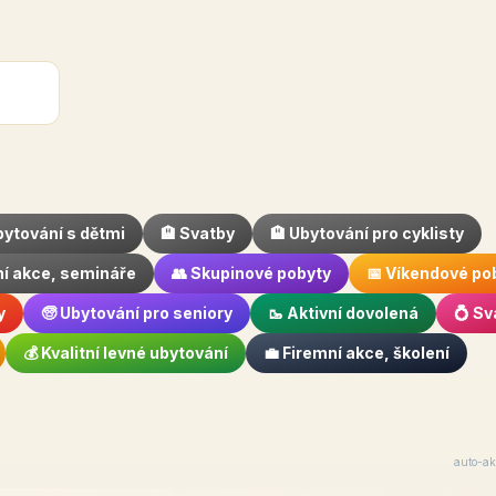
bytování s dětmi
🏨 Svatby
🏨 Ubytování pro cyklisty
ní akce, semináře
👥 Skupinové pobyty
📅 Víkendové po
y
🧓 Ubytování pro seniory
🥾 Aktivní dovolená
💍 Sv
💰 Kvalitní levné ubytování
💼 Firemní akce, školení
auto-ak