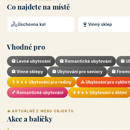
Co najdete na místě
🚴
🍷
Úschovna kol
Vinný sklep
Vhodné pro
🏨 Levné ubytování
🏨 Romantické ubytování
🏨 U
🏨 Vinné sklepy
🏨 Ubytování pro seniory
🏨 Firem
👨‍👩‍👧‍👦 Ubytování pro rodiny
🚴 Ubytování pro cyklist
💕 Romantické ubytování
👨‍👩‍👧‍👦 Ubytování s dětmi
🔥 AKTUÁLNĚ Z WEBU OBJEKTU
Akce a balíčky