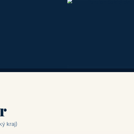
r
ý kraj)