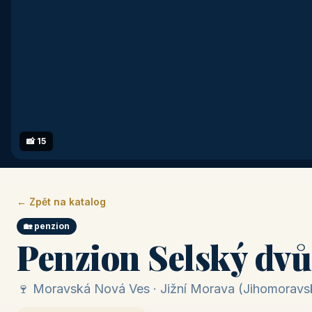
📸 15
← Zpět na katalog
🏡 penzion
Penzion Selský dvů
🍷 Moravská Nová Ves · Jižní Morava (Jihomoravsk