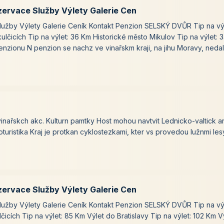
zervace Služby Výlety Galerie Cen
užby Výlety Galerie Ceník Kontakt Penzion SELSKÝ DVŮR Tip na výl
lčicích Tip na výlet: 36 Km Historické město Mikulov Tip na výlet: 
nzionu N penzion se nachz ve vinařskm kraji, na jihu Moravy, neda
inařskch akc. Kulturn pamtky Host mohou navtvit ​Lednicko-valtick are​
turistika Kraj je protkan cyklostezkami, kter vs provedou lužnmi lesy
zervace Služby Výlety Galerie Cen
užby Výlety Galerie Ceník Kontakt Penzion SELSKÝ DVŮR Tip na vý
icích Tip na výlet: 85 Km Výlet do Bratislavy Tip na výlet: 102 Km V