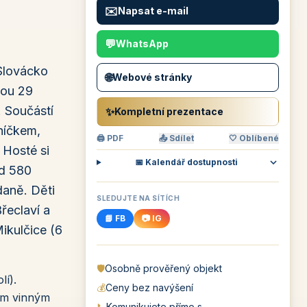
✉️
Napsat e-mail
💬
WhatsApp
 Slovácko
🌐
Webové stránky
tou 29
. Součástí
✨
Kompletní prezentace
níčkem,
🖨 PDF
📤 Sdílet
🤍 Oblíbené
 Hosté si
📅 Kalendář dostupnosti
od 580
daně. Děti
SLEDUJTE NA SÍTÍCH
řeclaví a
📘 FB
📷 IG
Mikulčice (6
🛡️
Osobně prověřený objekt
lí).
💰
Ceny bez navýšení
ním vinným
📞
Komunikujete přímo s