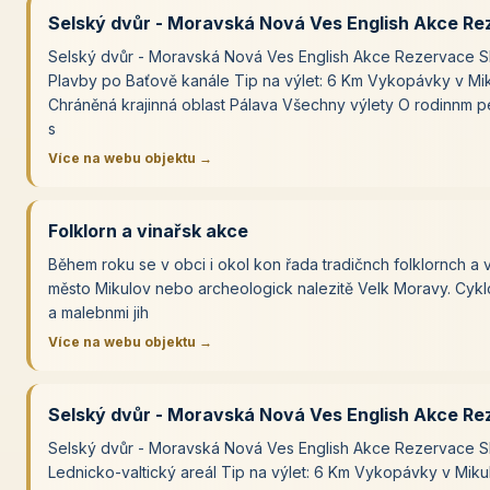
Selský dvůr - Moravská Nová Ves English Akce Re
Selský dvůr - Moravská Nová Ves English Akce Rezervace Sl
Plavby po Baťově kanále Tip na výlet: 6 Km Vykopávky v Miku
Chráněná krajinná oblast Pálava Všechny výlety O rodinnm pe
s
Více na webu objektu →
Folklorn a vinařsk akce
Během roku se v obci i okol kon řada tradičnch ​folklornch a v
město ​Mikulov​ nebo archeologick nalezitě Velk Moravy. Cyklo
a malebnmi jih
Více na webu objektu →
Selský dvůr - Moravská Nová Ves English Akce Re
Selský dvůr - Moravská Nová Ves English Akce Rezervace Sl
Lednicko-valtický areál Tip na výlet: 6 Km Vykopávky v Mikulč