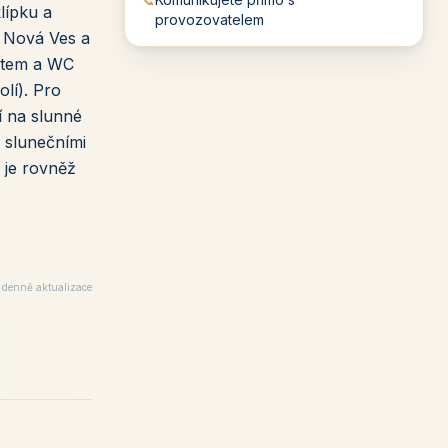
lípku a
provozovatelem
á Nová Ves a
outem a WC
lí). Pro
í na slunné
 slunečními
 je rovněž
× denně aktualizace