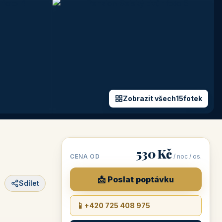
Zobrazit všech
15
fotek
+10 fotek
530 Kč
CENA OD
/ noc / os.
📩 Poslat poptávku
Sdílet
📱
+420 725 408 975