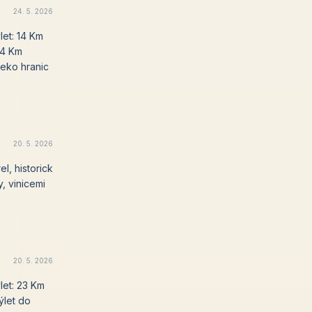
24. 5. 2026
et: 14 Km
34 Km
leko hranic
20. 5. 2026
l, historick
, vinicemi
20. 5. 2026
let: 23 Km
ýlet do