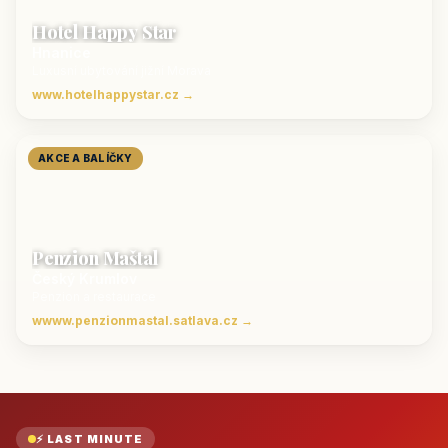
Hotel Happy Star
Hnanice
Luxusní ubytování jižní Morava
www.hotelhappystar.cz →
AKCE A BALÍČKY
Penzion Maštal
Český Krumlov
Penzion a restaurace
wwww.penzionmastal.satlava.cz →
⚡ LAST MINUTE