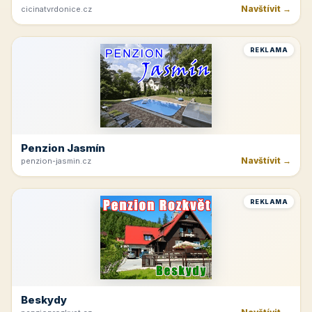
Navštívit →
cicinatvrdonice.cz
REKLAMA
Penzion Jasmín
Navštívit →
penzion-jasmin.cz
REKLAMA
Beskydy