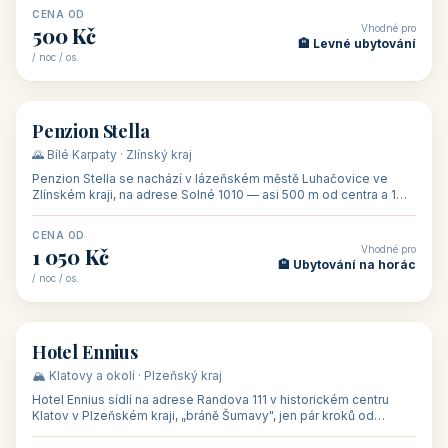
CENA OD
Vhodné pro
500 Kč
🏨 Levné ubytování
/ noc / os.
👥 44
🏡 penzion
Penzion Stella
🌄 Bílé Karpaty · Zlínský kraj
Penzion Stella se nachází v lázeňském městě Luhačovice ve
Zlínském kraji, na adrese Solné 1010 — asi 500 m od centra a 1
km od lázeňské kolo
CENA OD
Vhodné pro
1 050 Kč
🏨 Ubytování na horác
/ noc / os.
👥 50
🏨 hotel
Hotel Ennius
🏔️ Klatovy a okolí · Plzeňský kraj
Hotel Ennius sídlí na adrese Randova 111 v historickém centru
Klatov v Plzeňském kraji, „bráně Šumavy", jen pár kroků od
hlavního náměs