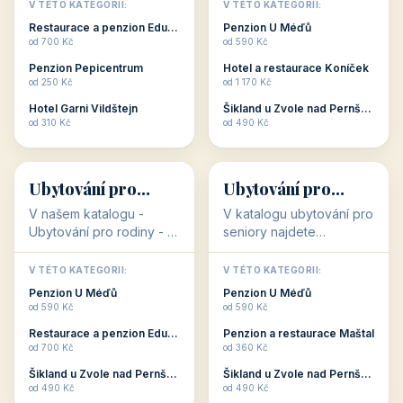
objekty, které s aktivní
objekty, které nabízí
V TÉTO KATEGORII:
V TÉTO KATEGORII:
dovolenou přímo
cenově dostupné
Restaurace a penzion Eduard
Penzion U Méďů
souvisejí. Aktivní
ubytování v ČR. Budete
od 700 Kč
od 590 Kč
dovolená nebo aktivní
překvapeni, že i v nižší
Penzion Pepicentrum
Hotel a restaurace Koníček
odpočinek jso...
c...
od 250 Kč
od 1 170 Kč
Hotel Garni Vildštejn
Šikland u Zvole nad Pernštejnem
👨‍👩‍👧‍👦
🧓
od 310 Kč
od 490 Kč
👨‍👩‍👧‍👦
🧓
34 objektů
33 objektů
Ubytování pro
Ubytování pro
rodiny
seniory
V našem katalogu -
V katalogu ubytování pro
Ubytování pro rodiny -
seniory najdete
jsou pro Vás připraveny
penziony a hotely, které
objekty, které svojí
jsou přizpůsobeny pro
V TÉTO KATEGORII:
V TÉTO KATEGORII:
polohou či vybaveností,
ubytování klientů vyššího
Penzion U Méďů
Penzion U Méďů
nabízí klidné ubytování
věku. Některé z nich
od 590 Kč
od 590 Kč
pro rodiny. Penziony,...
nabízí speciální balíč...
Restaurace a penzion Eduard
Penzion a restaurace Maštal
od 700 Kč
od 360 Kč
Šikland u Zvole nad Pernštejnem
Šikland u Zvole nad Pernštejnem
💕
🚴
od 490 Kč
od 490 Kč