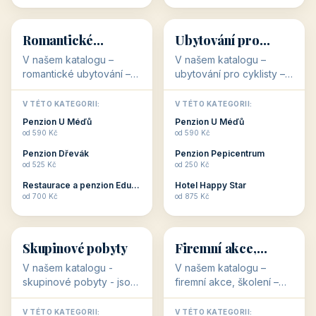
💕
🚴
32 objektů
32 objektů
Romantické
Ubytování pro
ubytování
cyklisty
V našem katalogu –
V našem katalogu –
romantické ubytování –
ubytování pro cyklisty –
jsou pro Vás připraveny
jsou pro Vás připraveny
objekty, které svojí
objekty, které jsou na
V TÉTO KATEGORII:
V TÉTO KATEGORII:
stavbou, polohou anebo
milovníky cykloturistiky
Penzion U Méďů
Penzion U Méďů
zaměřením nabízí
připraveny. Většinou mají
od 590 Kč
od 590 Kč
romantické pobyty.
přímo kolárny a...
Penzion Dřevák
Penzion Pepicentrum
Romantické ...
od 525 Kč
od 250 Kč
Restaurace a penzion Eduard
Hotel Happy Star
👥
💼
od 700 Kč
od 875 Kč
👥
💼
32 objektů
31 objektů
Skupinové pobyty
Firemní akce,
školení
V našem katalogu -
V našem katalogu –
skupinové pobyty - jsou
firemní akce, školení –
pro Vás připraveny
jsou pro Vás připraveny
objekty, které nabízí
objekty, které mají
V TÉTO KATEGORII:
V TÉTO KATEGORII: