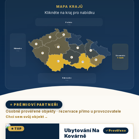
MAPA KRAJŮ
Klikněte na kraj pro nabídku
Polsko
brzy
3
3
3
3
1
Německo
1
brzy
3
Slovensko
2
6 objektů
6
9
11
Rakousko
brzy
⭐ PRÉMIOVÍ PARTNEŘI
Osobně prověřené objekty · rezervace přímo u provozovatele
Chci sem svůj objekt →
★ TOP
Ubytování Na
✓ Prověřeno
Kovárně