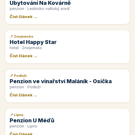
Ubytování Na Kovárně
penzion · Lednicko-valtický areál
Číst článek →
📍 Znojemsko
📰 PR článek
Hotel Happy Star
hotel · Znojemsko
Číst článek →
📍 Podluží
📰 PR článek
Penzion ve vinařství Maláník - Osička
penzion · Podluží
Číst článek →
📍 Lipno
📰 PR článek
Penzion U Méďů
penzion · Lipno
Číst článek →