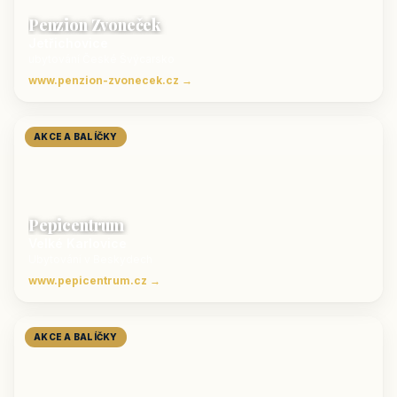
Penzion Zvoneček
Jetřichovice
ubytování České Švýcarsko
www.penzion-zvonecek.cz →
AKCE A BALÍČKY
Pepicentrum
Velké Karlovice
Ubytování v Beskydech
www.pepicentrum.cz →
AKCE A BALÍČKY