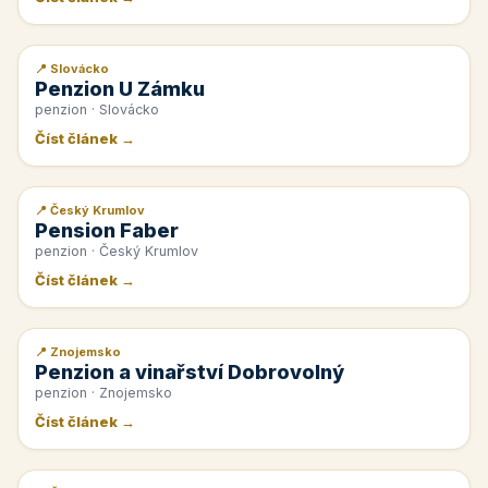
📍 Slovácko
📰 PR článek
Penzion U Zámku
penzion · Slovácko
Číst článek →
📍 Český Krumlov
📰 PR článek
Pension Faber
penzion · Český Krumlov
Číst článek →
📍 Znojemsko
📰 PR článek
Penzion a vinařství Dobrovolný
penzion · Znojemsko
Číst článek →