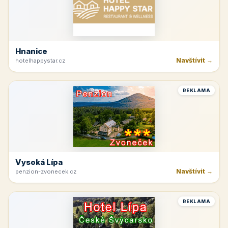
Hnanice
Navštívit →
hotelhappystar.cz
REKLAMA
Vysoká Lípa
Navštívit →
penzion-zvonecek.cz
REKLAMA