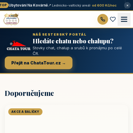
×
Ubytování Na Kovárně
📍 Lednicko-valtický areál
· od 600 Kč/noc
OP
NÁŠ SESTERSKÝ PORTÁL
Hledáte chatu nebo chalupu?
Stovky chat, chalup a srubů k pronájmu po celé
ČR.
Přejít na ChataTour.cz →
Doporučujeme
AKCE A BALÍČKY