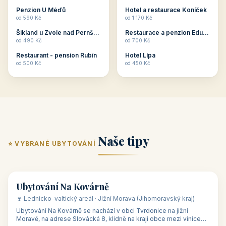
ubytování skupin v
zkušenosti pořádat i
Penzion U Méďů
Hotel a restaurace Koníček
penzionech, hotelích a
menší firemní akce a
od 590 Kč
od 1 170 Kč
apartmánech v ČR.
firemní školení, ale také
Šikland u Zvole nad Pernštejnem
Restaurace a penzion Eduard
Budete překva...
ob...
od 490 Kč
od 700 Kč
Restaurant - pension Rubín
Hotel Lípa
od 500 Kč
od 450 Kč
Naše tipy
⭐ VYBRANÉ UBYTOVÁNÍ
👥 17
🏡 penzion
Ubytování Na Kovárně
🍷 Lednicko-valtický areál · Jižní Morava (Jihomoravský kraj)
Ubytování Na Kovárně se nachází v obci Tvrdonice na jižní
Moravě, na adrese Slovácká 8, klidně na kraji obce mezi vinicemi,