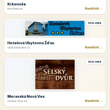
Krkonoše
Navštívit →
kinchata.eu
REKLAMA
Hotelová Ubytovna Žďas
Navštívit →
ubytovnazdas.cz
REKLAMA
Moravská Nová Ves
Navštívit →
selsky-dvur.eu