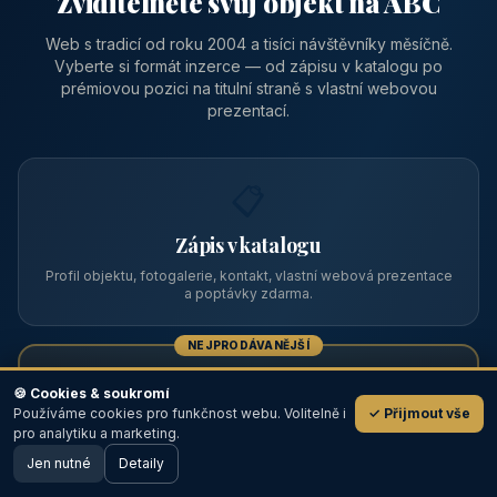
Zviditelněte svůj objekt na ABC
Web s tradicí od roku 2004 a tisíci návštěvníky měsíčně.
Vyberte si formát inzerce — od zápisu v katalogu po
prémiovou pozici na titulní straně s vlastní webovou
prezentací.
📋
Zápis v katalogu
Profil objektu, fotogalerie, kontakt, vlastní webová prezentace
a poptávky zdarma.
NEJPRODÁVANĚJŠÍ
⭐
🍪 Cookies & soukromí
Používáme cookies pro funkčnost webu. Volitelně i
✓ Přijmout vše
💬
Prémiový partner
pro analytiku a marketing.
Jen nutné
TOP pozice na titulce, přednost ve výpisech, zlatý odznak a
Detaily
🖥️ Desktop verze
Design
banner.