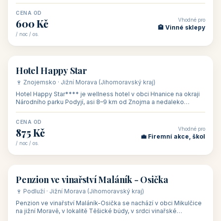
asi 8 km od dáln
CENA OD
Vhodné pro
600 Kč
🏨 Vinné sklepy
/ noc / os.
👥 54
🏨 hotel
Hotel Happy Star
🍷 Znojemsko · Jižní Morava (Jihomoravský kraj)
Hotel Happy Star**** je wellness hotel v obci Hnanice na okraji
Národního parku Podyjí, asi 8–9 km od Znojma a nedaleko
rakouských hranic, v
CENA OD
Vhodné pro
875 Kč
💼 Firemní akce, škol
/ noc / os.
👥 15
🏡 penzion
Penzion ve vinařství Maláník - Osička
🍷 Podluží · Jižní Morava (Jihomoravský kraj)
Penzion ve vinařství Maláník-Osička se nachází v obci Mikulčice
na jižní Moravě, v lokalitě Těšické búdy, v srdci vinařské
podoblasti Slovác