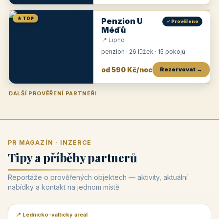
★ TOP
Penzion U
✓ Prověřeno
Méďů
📍 Lipno
penzion · 26 lůžek · 15 pokojů
od 590 Kč/noc
Rezervovat →
DALŠÍ PROVĚŘENÍ PARTNEŘI
Penzion U Zámku
Pension Faber
Penzion a vinařství Dobrovolný
Penzion a restaurace Maštal
Krčma Šatlava
Hotel Rozvoj
Penzion Zvoneček
Penzion Selský dvůr
Penzion Thallerův dům
Hotel Lípa
★
od 500 Kč
★
od 845 Kč
★
od 300 Kč
★
od 360 Kč
★
🍽️
★
od 400 Kč
★
od 550 Kč
★
od 530 Kč
★
od 1 190 Kč
★
od 450 Kč
PR MAGAZÍN · INZERCE
Tipy a příběhy partnerů
Reportáže o prověřených objektech — aktivity, aktuální
nabídky a kontakt na jednom místě.
📍 Lednicko-valtický areál
📰 PR článek