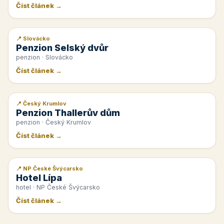
Číst článek →
📍 Slovácko
📰 PR článek
Penzion Selský dvůr
penzion · Slovácko
Číst článek →
📍 Český Krumlov
📰 PR článek
Penzion Thallerův dům
penzion · Český Krumlov
Číst článek →
📍 NP České Švýcarsko
📰 PR článek
Hotel Lípa
hotel · NP České Švýcarsko
Číst článek →