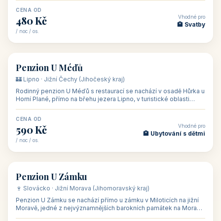
CENA OD
Vhodné pro
480 Kč
🏨 Svatby
/ noc / os.
👥 26
🏡 penzion
Penzion U Méďů
🏰 Lipno · Jižní Čechy (Jihočeský kraj)
Rodinný penzion U Méďů s restaurací se nachází v osadě Hůrka u
Horní Plané, přímo na břehu jezera Lipno, v turistické oblasti
Šumava. Pokoje
CENA OD
Vhodné pro
590 Kč
🏨 Ubytování s dětmi
/ noc / os.
👥 28
🏡 penzion
Penzion U Zámku
🍷 Slovácko · Jižní Morava (Jihomoravský kraj)
Penzion U Zámku se nachází přímo u zámku v Miloticích na jižní
Moravě, jedné z nejvýznamnějších barokních památek na Moravě,
v budově bývalé