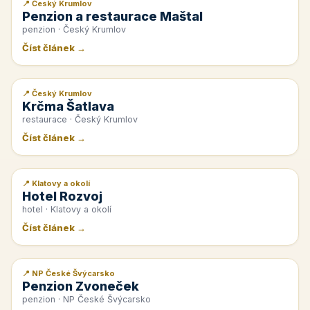
📍 Český Krumlov
📰 PR článek
Penzion a restaurace Maštal
penzion · Český Krumlov
Číst článek →
📍 Český Krumlov
📰 PR článek
Krčma Šatlava
restaurace · Český Krumlov
Číst článek →
📍 Klatovy a okolí
📰 PR článek
Hotel Rozvoj
hotel · Klatovy a okolí
Číst článek →
📍 NP České Švýcarsko
📰 PR článek
Penzion Zvoneček
penzion · NP České Švýcarsko