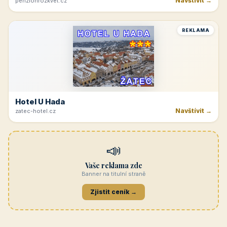
Navštívit →
penzionrozkvet.cz
REKLAMA
Hotel U Hada
Navštívit →
zatec-hotel.cz
📣
Vaše reklama zde
Banner na titulní straně
Zjistit ceník →