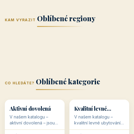
Jižní Morava
Jižní Čechy
(Jihomoravský
(Jihočeský
Střední Čechy
Oblíbené regiony
kraj)
Karlovarský
kraj)
KAM VYRAZIT
Zlínský kraj
Žilinský
(Středočeský
11 objektů
kraj
9 objektů
Liberecký kraj
6 objektů
Plzeňský kraj
4 objekty
kraj)
3 objekty
3 objekty
3 objekty
3 objekty
Oblíbené kategorie
CO HLEDÁTE?
🥾
💰
🥾
💰
36 objektů
34 objektů
Aktivní dovolená
Kvalitní levné
ubytování
V našem katalogu –
V našem katalogu –
aktivní dovolená – jsou
kvalitní levné ubytování –
pro Vás připraveny
jsou pro Vás připraveny