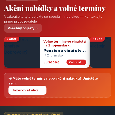
Akční nabídky a volné termíny
Vyzkoušejte tyto objekty se speciální nabídkou — kontaktujte
přímo provozovatele
Všechny objekty →
⚡ AKCE
⚡ AKCE
Volné termíny ve vinařství
na Znojemsku -
degustace vín
Penzion a vinařství
Dobrovolný
📍 Znojemsko
od 300 Kč
Zobrazit →
📣 Máte volné termíny nebo akční nabídku? Umístěte ji
sem.
Inzerovat akci →
OD ROKU 2004 · OSOBNĚ PROVĚŘENÉ