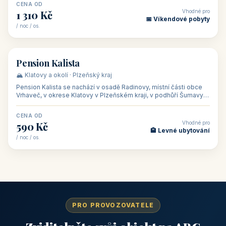
CENA OD
Vhodné pro
1 310 Kč
📅 Víkendové pobyty
/ noc / os.
👥 40
🏡 penzion
Pension Kalista
🏔️ Klatovy a okolí · Plzeňský kraj
Pension Kalista se nachází v osadě Radinovy, místní části obce
Vrhaveč, v okrese Klatovy v Plzeňském kraji, v podhůří Šumavy
— do města Klat
CENA OD
Vhodné pro
590 Kč
🏨 Levné ubytování
/ noc / os.
PRO PROVOZOVATELE