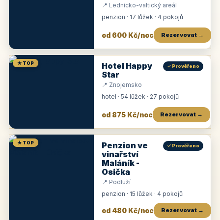
📍 Lednicko-valtický areál
penzion · 17 lůžek · 4 pokojů
od 600 Kč/noc
Rezervovat →
★ TOP
Hotel Happy
✓ Prověřeno
Star
📍 Znojemsko
hotel · 54 lůžek · 27 pokojů
od 875 Kč/noc
Rezervovat →
★ TOP
Penzion ve
✓ Prověřeno
vinařství
Maláník -
Osička
📍 Podluží
penzion · 15 lůžek · 4 pokojů
od 480 Kč/noc
Rezervovat →