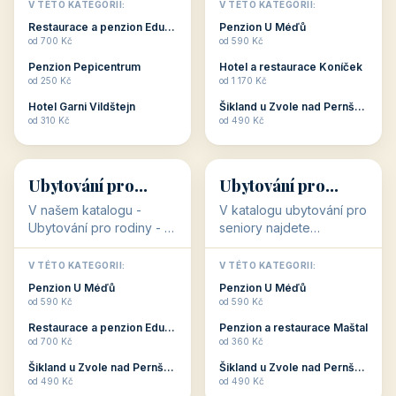
objekty, které s aktivní
objekty, které nabízí
V TÉTO KATEGORII:
V TÉTO KATEGORII:
dovolenou přímo
cenově dostupné
Restaurace a penzion Eduard
Penzion U Méďů
souvisejí. Aktivní
ubytování v ČR. Budete
od 700 Kč
od 590 Kč
dovolená nebo aktivní
překvapeni, že i v nižší
Penzion Pepicentrum
Hotel a restaurace Koníček
odpočinek jso...
c...
od 250 Kč
od 1 170 Kč
Hotel Garni Vildštejn
Šikland u Zvole nad Pernštejnem
👨‍👩‍👧‍👦
🧓
od 310 Kč
od 490 Kč
👨‍👩‍👧‍👦
🧓
34 objektů
33 objektů
Ubytování pro
Ubytování pro
rodiny
seniory
V našem katalogu -
V katalogu ubytování pro
Ubytování pro rodiny -
seniory najdete
jsou pro Vás připraveny
penziony a hotely, které
objekty, které svojí
jsou přizpůsobeny pro
V TÉTO KATEGORII:
V TÉTO KATEGORII:
polohou či vybaveností,
ubytování klientů vyššího
Penzion U Méďů
Penzion U Méďů
nabízí klidné ubytování
věku. Některé z nich
od 590 Kč
od 590 Kč
pro rodiny. Penziony,...
nabízí speciální balíč...
Restaurace a penzion Eduard
Penzion a restaurace Maštal
od 700 Kč
od 360 Kč
Šikland u Zvole nad Pernštejnem
Šikland u Zvole nad Pernštejnem
💕
🚴
od 490 Kč
od 490 Kč