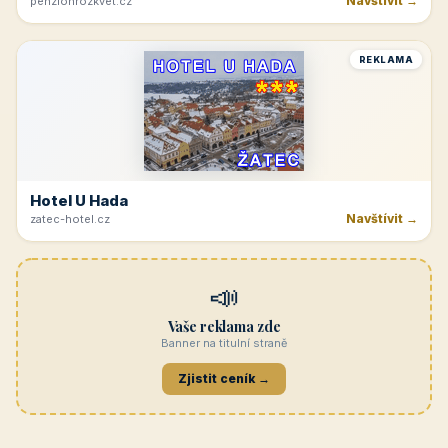
Navštívit →
penzionrozkvet.cz
REKLAMA
Hotel U Hada
Navštívit →
zatec-hotel.cz
📣
Vaše reklama zde
Banner na titulní straně
Zjistit ceník →