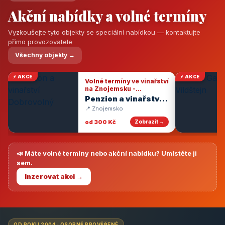
Akční nabídky a volné termíny
Vyzkoušejte tyto objekty se speciální nabídkou — kontaktujte
přímo provozovatele
Všechny objekty →
⚡ AKCE
⚡ AKCE
Volné termíny ve vinařství
na Znojemsku -
degustace vín
Penzion a vinařství
Dobrovolný
📍 Znojemsko
od 300 Kč
Zobrazit →
📣 Máte volné termíny nebo akční nabídku? Umístěte ji
sem.
Inzerovat akci →
OD ROKU 2004 · OSOBNĚ PROVĚŘENÉ