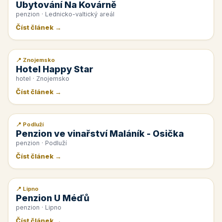
Ubytování Na Kovárně
penzion · Lednicko-valtický areál
Číst článek →
📍 Znojemsko
📰 PR článek
Hotel Happy Star
hotel · Znojemsko
Číst článek →
📍 Podluží
📰 PR článek
Penzion ve vinařství Maláník - Osička
penzion · Podluží
Číst článek →
📍 Lipno
📰 PR článek
Penzion U Méďů
penzion · Lipno
Číst článek →