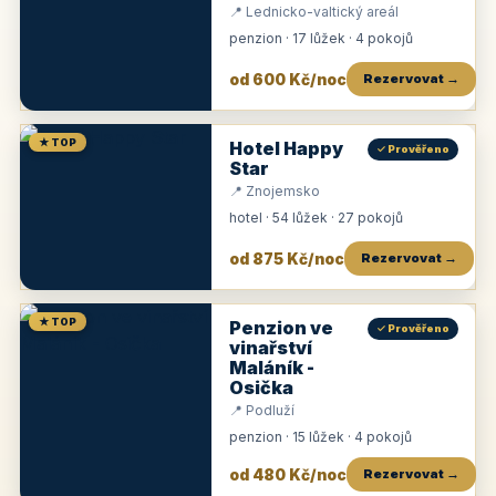
📍 Lednicko-valtický areál
penzion · 17 lůžek · 4 pokojů
od 600 Kč/noc
Rezervovat →
★ TOP
Hotel Happy
✓ Prověřeno
Star
📍 Znojemsko
hotel · 54 lůžek · 27 pokojů
od 875 Kč/noc
Rezervovat →
★ TOP
Penzion ve
✓ Prověřeno
vinařství
Maláník -
Osička
📍 Podluží
penzion · 15 lůžek · 4 pokojů
od 480 Kč/noc
Rezervovat →