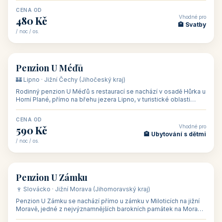
CENA OD
Vhodné pro
480 Kč
🏨 Svatby
/ noc / os.
👥 26
🏡 penzion
Penzion U Méďů
🏰 Lipno · Jižní Čechy (Jihočeský kraj)
Rodinný penzion U Méďů s restaurací se nachází v osadě Hůrka u
Horní Plané, přímo na břehu jezera Lipno, v turistické oblasti
Šumava. Pokoje
CENA OD
Vhodné pro
590 Kč
🏨 Ubytování s dětmi
/ noc / os.
👥 28
🏡 penzion
Penzion U Zámku
🍷 Slovácko · Jižní Morava (Jihomoravský kraj)
Penzion U Zámku se nachází přímo u zámku v Miloticích na jižní
Moravě, jedné z nejvýznamnějších barokních památek na Moravě,
v budově bývalé