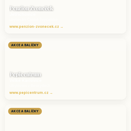
Penzion Zvoneček
Jetřichovice
ubytování České Švýcarsko
www.penzion-zvonecek.cz →
AKCE A BALÍČKY
Pepicentrum
Velké Karlovice
Ubytování v Beskydech
www.pepicentrum.cz →
AKCE A BALÍČKY