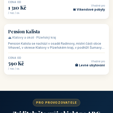
CENA OD
Vhodné pro
1 310 Kč
📅 Víkendové pobyty
/ noc / os.
👥 40
🏡 penzion
Pension Kalista
🏔️ Klatovy a okolí · Plzeňský kraj
Pension Kalista se nachází v osadě Radinovy, místní části obce
Vrhaveč, v okrese Klatovy v Plzeňském kraji, v podhůří Šumavy
— do města Klat
CENA OD
Vhodné pro
590 Kč
🏨 Levné ubytování
/ noc / os.
PRO PROVOZOVATELE