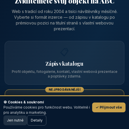
Zviditelněte svůj objekt na ABC
Web s tradicí od roku 2004 a tisíci návštěvníky měsíčně.
Vyberte si formát inzerce — od zápisu v katalogu po
prémiovou pozici na titulní straně s vlastní webovou
prezentací.
📋
Zápis v katalogu
Profil objektu, fotogalerie, kontakt, vlastní webová prezentace
a poptávky zdarma.
NEJPRODÁVANĚJŠÍ
⭐
🍪 Cookies & soukromí
Používáme cookies pro funkčnost webu. Volitelně i
✓ Přijmout vše
💬
Prémiový partner
pro analytiku a marketing.
Jen nutné
TOP pozice na titulce, přednost ve výpisech, zlatý odznak a
Detaily
🖥️ Desktop verze
Design
banner.