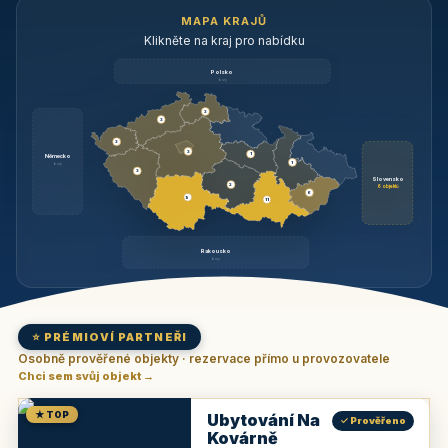
MAPA KRAJŮ
Klikněte na kraj pro nabídku
Polsko
brzy
3
3
3
3
1
Německo
1
brzy
3
Slovensko
2
6 objektů
6
9
11
Rakousko
brzy
⭐ PRÉMIOVÍ PARTNEŘI
Osobně prověřené objekty · rezervace přímo u provozovatele
Chci sem svůj objekt →
★ TOP
Ubytování Na
✓ Prověřeno
Kovárně