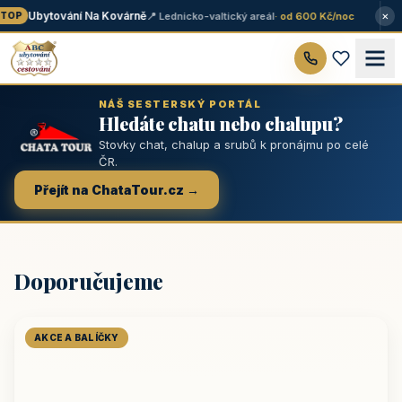
×
Ubytování Na Kovárně
📍 Lednicko-valtický areál
· od 600 Kč/noc
OP
NÁŠ SESTERSKÝ PORTÁL
Hledáte chatu nebo chalupu?
Stovky chat, chalup a srubů k pronájmu po celé
ČR.
Přejít na ChataTour.cz →
Doporučujeme
AKCE A BALÍČKY