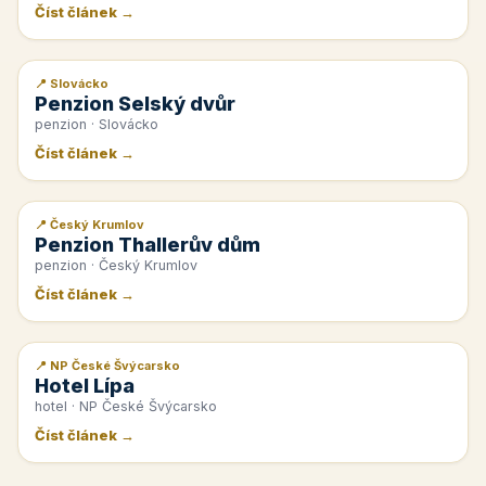
Číst článek →
📍 Slovácko
📰 PR článek
Penzion Selský dvůr
penzion · Slovácko
Číst článek →
📍 Český Krumlov
📰 PR článek
Penzion Thallerův dům
penzion · Český Krumlov
Číst článek →
📍 NP České Švýcarsko
📰 PR článek
Hotel Lípa
hotel · NP České Švýcarsko
Číst článek →