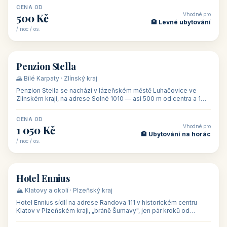
CENA OD
Vhodné pro
500 Kč
🏨 Levné ubytování
/ noc / os.
👥 44
🏡 penzion
Penzion Stella
🌄 Bílé Karpaty · Zlínský kraj
Penzion Stella se nachází v lázeňském městě Luhačovice ve
Zlínském kraji, na adrese Solné 1010 — asi 500 m od centra a 1
km od lázeňské kolo
CENA OD
Vhodné pro
1 050 Kč
🏨 Ubytování na horác
/ noc / os.
👥 50
🏨 hotel
Hotel Ennius
🏔️ Klatovy a okolí · Plzeňský kraj
Hotel Ennius sídlí na adrese Randova 111 v historickém centru
Klatov v Plzeňském kraji, „bráně Šumavy", jen pár kroků od
hlavního náměs