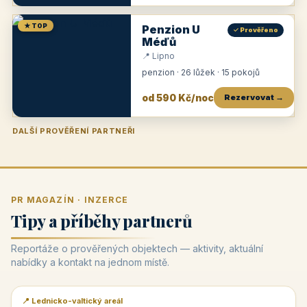
★ TOP
Penzion U
✓ Prověřeno
Méďů
📍 Lipno
penzion · 26 lůžek · 15 pokojů
od 590 Kč/noc
Rezervovat →
DALŠÍ PROVĚŘENÍ PARTNEŘI
Penzion U Zámku
Pension Faber
Penzion a vinařství Dobrovolný
Penzion a restaurace Maštal
Krčma Šatlava
Hotel Rozvoj
Penzion Zvoneček
Penzion Selský dvůr
Penzion Thallerův dům
Hotel Lípa
★
od 500 Kč
★
od 845 Kč
★
od 300 Kč
★
od 360 Kč
★
🍽️
★
od 400 Kč
★
od 550 Kč
★
od 530 Kč
★
od 1 190 Kč
★
od 450 Kč
PR MAGAZÍN · INZERCE
Tipy a příběhy partnerů
Reportáže o prověřených objektech — aktivity, aktuální
nabídky a kontakt na jednom místě.
📍 Lednicko-valtický areál
📰 PR článek