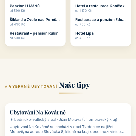
ubytování skupin v
zkušenosti pořádat i
Penzion U Méďů
Hotel a restaurace Koníček
penzionech, hotelích a
menší firemní akce a
od 590 Kč
od 1 170 Kč
apartmánech v ČR.
firemní školení, ale také
Šikland u Zvole nad Pernštejnem
Restaurace a penzion Eduard
Budete překva...
ob...
od 490 Kč
od 700 Kč
Restaurant - pension Rubín
Hotel Lípa
od 500 Kč
od 450 Kč
Naše tipy
⭐ VYBRANÉ UBYTOVÁNÍ
👥 17
🏡 penzion
Ubytování Na Kovárně
🍷 Lednicko-valtický areál · Jižní Morava (Jihomoravský kraj)
Ubytování Na Kovárně se nachází v obci Tvrdonice na jižní
Moravě, na adrese Slovácká 8, klidně na kraji obce mezi vinicemi,