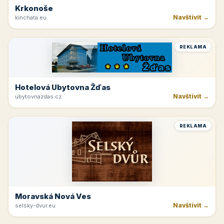
Krkonoše
Navštívit →
kinchata.eu
REKLAMA
Hotelová Ubytovna Žďas
Navštívit →
ubytovnazdas.cz
REKLAMA
Moravská Nová Ves
Navštívit →
selsky-dvur.eu