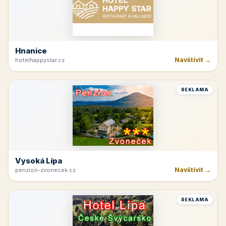
Hnanice
Navštívit →
hotelhappystar.cz
REKLAMA
Vysoká Lípa
Navštívit →
penzion-zvonecek.cz
REKLAMA