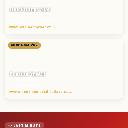
Hotel Happy Star
Hnanice
Luxusní ubytování jižní Morava
www.hotelhappystar.cz →
AKCE A BALÍČKY
Penzion Maštal
Český Krumlov
Penzion a restaurace
wwww.penzionmastal.satlava.cz →
⚡ LAST MINUTE