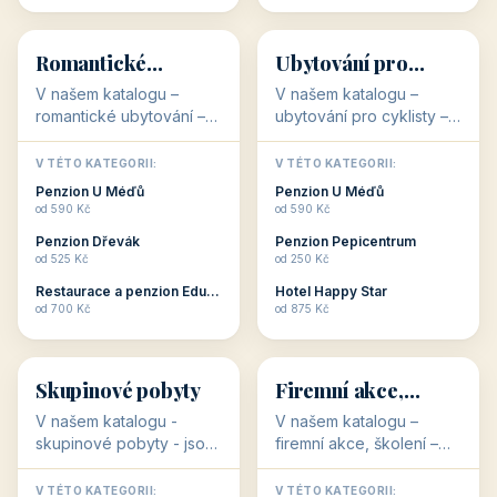
💕
🚴
32 objektů
32 objektů
Romantické
Ubytování pro
ubytování
cyklisty
V našem katalogu –
V našem katalogu –
romantické ubytování –
ubytování pro cyklisty –
jsou pro Vás připraveny
jsou pro Vás připraveny
objekty, které svojí
objekty, které jsou na
V TÉTO KATEGORII:
V TÉTO KATEGORII:
stavbou, polohou anebo
milovníky cykloturistiky
Penzion U Méďů
Penzion U Méďů
zaměřením nabízí
připraveny. Většinou mají
od 590 Kč
od 590 Kč
romantické pobyty.
přímo kolárny a...
Penzion Dřevák
Penzion Pepicentrum
Romantické ...
od 525 Kč
od 250 Kč
Restaurace a penzion Eduard
Hotel Happy Star
👥
💼
od 700 Kč
od 875 Kč
👥
💼
32 objektů
31 objektů
Skupinové pobyty
Firemní akce,
školení
V našem katalogu -
V našem katalogu –
skupinové pobyty - jsou
firemní akce, školení –
pro Vás připraveny
jsou pro Vás připraveny
objekty, které nabízí
objekty, které mají
V TÉTO KATEGORII:
V TÉTO KATEGORII: