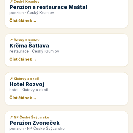
📍 Český Krumlov
📰 PR článek
Penzion a restaurace Maštal
penzion · Český Krumlov
Číst článek →
📍 Český Krumlov
📰 PR článek
Krčma Šatlava
restaurace · Český Krumlov
Číst článek →
📍 Klatovy a okolí
📰 PR článek
Hotel Rozvoj
hotel · Klatovy a okolí
Číst článek →
📍 NP České Švýcarsko
📰 PR článek
Penzion Zvoneček
penzion · NP České Švýcarsko