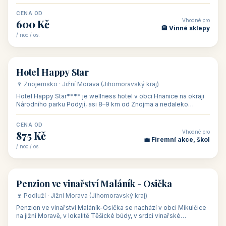
asi 8 km od dáln
CENA OD
Vhodné pro
600 Kč
🏨 Vinné sklepy
/ noc / os.
👥 54
🏨 hotel
Hotel Happy Star
🍷 Znojemsko · Jižní Morava (Jihomoravský kraj)
Hotel Happy Star**** je wellness hotel v obci Hnanice na okraji
Národního parku Podyjí, asi 8–9 km od Znojma a nedaleko
rakouských hranic, v
CENA OD
Vhodné pro
875 Kč
💼 Firemní akce, škol
/ noc / os.
👥 15
🏡 penzion
Penzion ve vinařství Maláník - Osička
🍷 Podluží · Jižní Morava (Jihomoravský kraj)
Penzion ve vinařství Maláník-Osička se nachází v obci Mikulčice
na jižní Moravě, v lokalitě Těšické búdy, v srdci vinařské
podoblasti Slovác