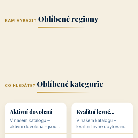
Jižní Morava
Jižní Čechy
(Jihomoravský
(Jihočeský
Střední Čechy
Oblíbené regiony
kraj)
Karlovarský
kraj)
KAM VYRAZIT
Zlínský kraj
Žilinský
(Středočeský
11 objektů
kraj
9 objektů
Liberecký kraj
6 objektů
Plzeňský kraj
4 objekty
kraj)
3 objekty
3 objekty
3 objekty
3 objekty
Oblíbené kategorie
CO HLEDÁTE?
🥾
💰
🥾
💰
36 objektů
34 objektů
Aktivní dovolená
Kvalitní levné
ubytování
V našem katalogu –
V našem katalogu –
aktivní dovolená – jsou
kvalitní levné ubytování –
pro Vás připraveny
jsou pro Vás připraveny