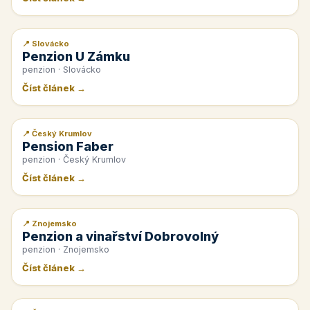
📍 Slovácko
📰 PR článek
Penzion U Zámku
penzion · Slovácko
Číst článek →
📍 Český Krumlov
📰 PR článek
Pension Faber
penzion · Český Krumlov
Číst článek →
📍 Znojemsko
📰 PR článek
Penzion a vinařství Dobrovolný
penzion · Znojemsko
Číst článek →