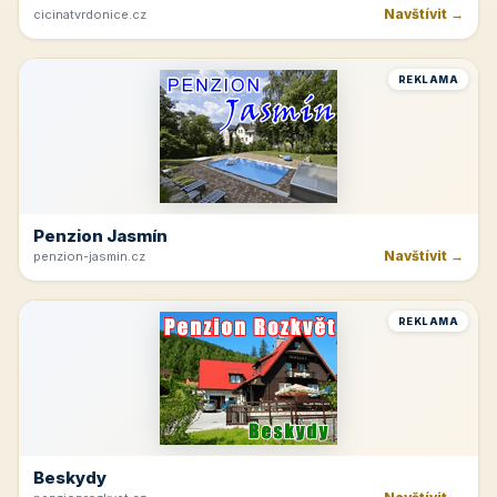
Navštívit →
cicinatvrdonice.cz
REKLAMA
Penzion Jasmín
Navštívit →
penzion-jasmin.cz
REKLAMA
Beskydy