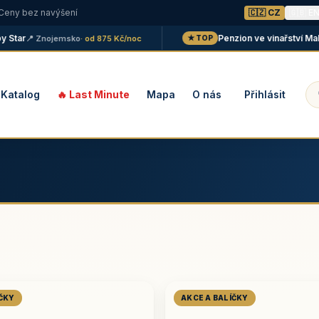
 Ceny bez navýšení
🇨🇿 CZ
🇬🇧 E
ar
Penzion ve vinařství Maláník
📍 Znojemsko
· od 875 Kč/noc
★ TOP
Katalog
🔥 Last Minute
Mapa
O nás
Přihlásit
ÍČKY
AKCE A BALÍČKY