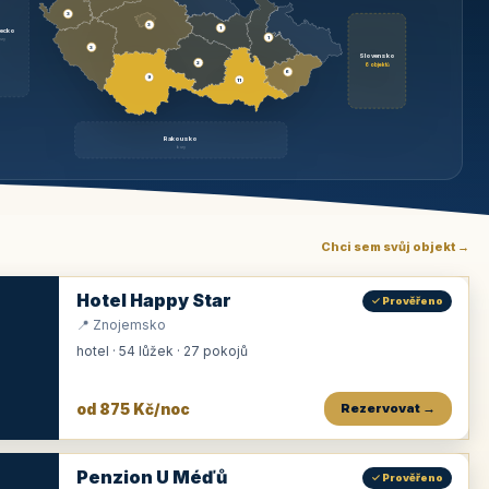
3
3
1
ecko
1
rzy
3
Slovensko
2
6 objektů
6
9
11
Rakousko
brzy
Chci sem svůj objekt →
Hotel Happy Star
✓ Prověřeno
📍 Znojemsko
hotel · 54 lůžek · 27 pokojů
od 875 Kč/noc
Rezervovat →
Penzion U Méďů
✓ Prověřeno