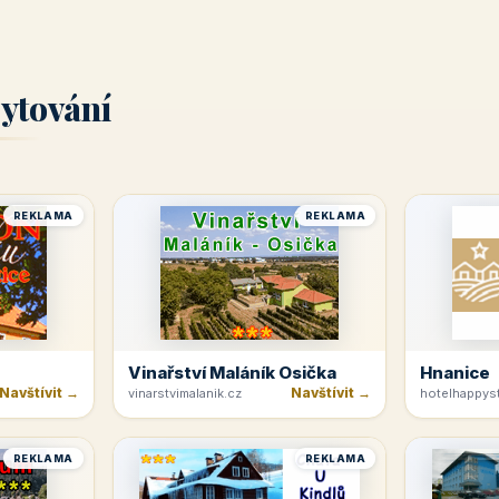
ytování
REKLAMA
REKLAMA
Vinařství Maláník Osička
Hnanice
Navštívit →
Navštívit →
vinarstvimalanik.cz
hotelhappyst
REKLAMA
REKLAMA