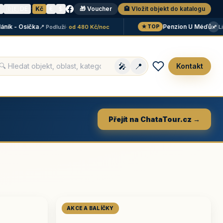
N
🇩🇪 DE
·
Kč
€
$
🎁 Voucher
🏨 Vložit objekt do katalogu
×
 - Osička
Penzion U Méďů
📍 Podluží
· od 480 Kč/noc
📍 Lipno
·
★ TOP
🎤
📍
Kontakt
Přejít na ChataTour.cz →
AKCE A BALÍČKY