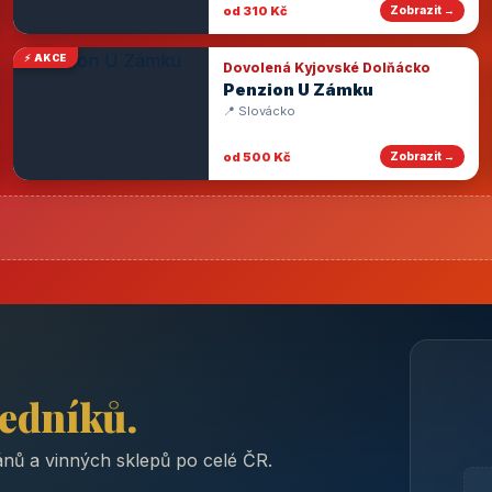
od 310 Kč
Zobrazit →
⚡ AKCE
Dovolená Kyjovské Dolňácko
Penzion U Zámku
📍 Slovácko
od 500 Kč
Zobrazit →
ředníků.
nů a vinných sklepů po celé ČR.