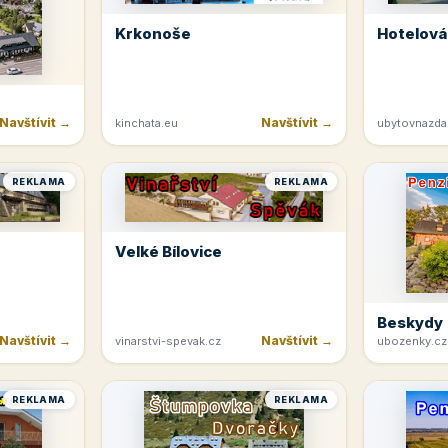
Krkonoše
Hotelová
Navštívit →
Navštívit →
kinchata.eu
ubytovnazda
REKLAMA
REKLAMA
Velké Bílovice
Beskydy
Navštívit →
Navštívit →
vinarstvi-spevak.cz
ubozenky.cz
REKLAMA
REKLAMA