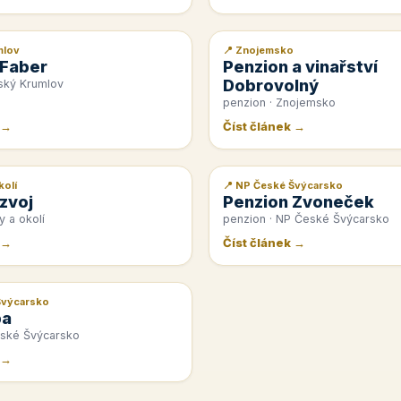
mlov
📍 Znojemsko
📰 PR článek
 Faber
Penzion a vinařství
Dobrovolný
ský Krumlov
penzion · Znojemsko
 →
Číst článek →
kolí
📍 NP České Švýcarsko
📰 PR článek
zvoj
Penzion Zvoneček
y a okolí
penzion · NP České Švýcarsko
 →
Číst článek →
Švýcarsko
pa
eské Švýcarsko
 →