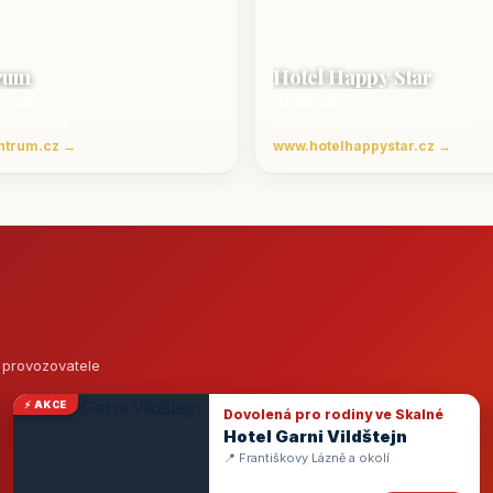
rum
Hotel Happy Star
ovice
Hnanice
Beskydech
Luxusní ubytování jižní Morava
ntrum.cz →
www.hotelhappystar.cz →
o provozovatele
⚡ AKCE
Dovolená pro rodiny ve Skalné
Hotel Garni Vildštejn
📍 Františkovy Lázně a okolí