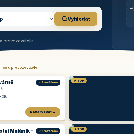
Něm
b
Vyhledat
na provozovatele
římo u provozovatele
★ TOP
várně
✓ Prověřeno
ál
okojů
Rezervovat →
★ TOP
ství Maláník -
✓ Prověřeno