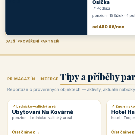
Osička
📍 Podluží
penzion · 15 lůžek · 4 p
od 480 Kč/noc
DALŠÍ PROVĚŘENÍ PARTNEŘI
Penzion U Zámku
Pension Faber
Penzion a vinařství Dobrovolný
Hotel Lípa
★
od 500 Kč
★
od 845 Kč
★
od 300 Kč
★
od 450 Kč
Tipy a příběhy pa
PR MAGAZÍN · INZERCE
Reportáže o prověřených objektech — aktivity, aktuální nabídky
📍 Lednicko-valtický areál
📍 Znojemsko
📰 PR článek
📰 PR článek
Ubytování Na Kovárně
Hotel Ha
penzion · Lednicko-valtický areál
hotel · Znoj
Číst článek →
Číst článek