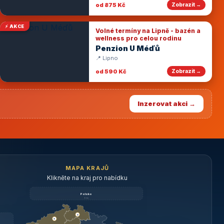
od 875 Kč
Zobrazit →
⚡ AKCE
Volné termíny na Lipně - bazén a
wellness pro celou rodinu
Penzion U Méďů
📍 Lipno
od 590 Kč
Zobrazit →
Inzerovat akci →
MAPA KRAJŮ
Klikněte na kraj pro nabídku
Polsko
brzy
3
3