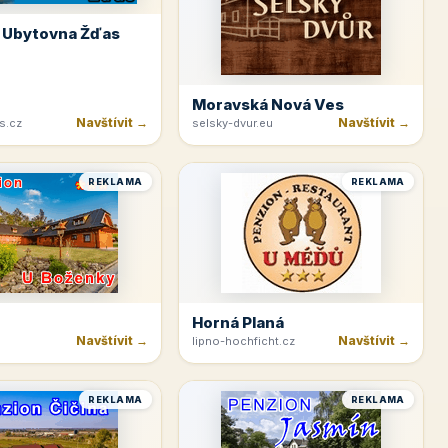
 Ubytovna Žďas
Moravská Nová Ves
Navštívit →
Navštívit →
s.cz
selsky-dvur.eu
REKLAMA
REKLAMA
Horná Planá
Navštívit →
Navštívit →
lipno-hochficht.cz
REKLAMA
REKLAMA