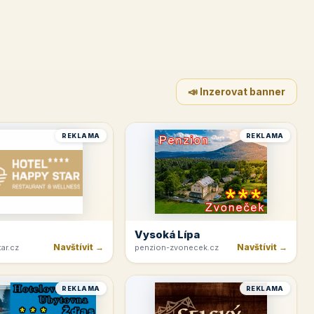
📣 Inzerovat banner
REKLAMA
REKLAMA
Vysoká Lípa
Navštívit →
Navštívit →
ar.cz
penzion-zvonecek.cz
REKLAMA
REKLAMA