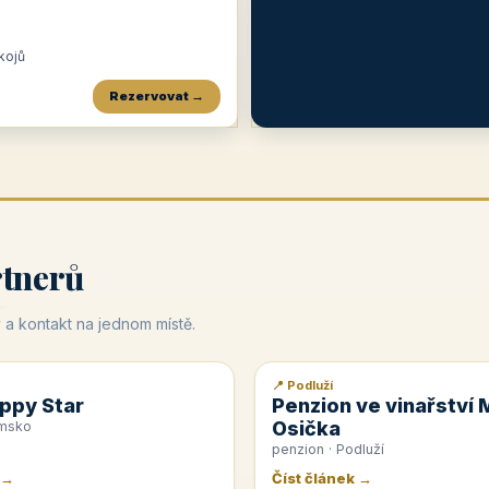
okojů
Rezervovat →
Penzion a restaurace Maštal
Krčma Šatlava
Hotel Rozvoj
★
od 360 Kč
★
🍽️
★
od 400 Kč
rtnerů
 a kontakt na jednom místě.
📍 Podluží
📰 PR článek
ppy Star
Penzion ve vinařství 
Osička
emsko
penzion · Podluží
 →
Číst článek →