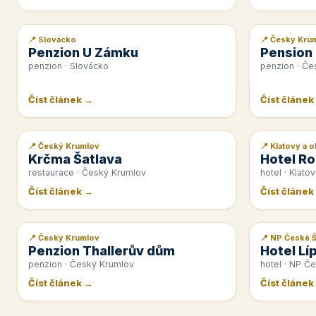
📍 Slovácko
📍 Český Kru
📰 PR článek
📰 PR článek
Penzion U Zámku
Pension
penzion · Slovácko
penzion · Če
Číst článek →
Číst článek
📍 Český Krumlov
📍 Klatovy a o
📰 PR článek
📰 PR článek
Krčma Šatlava
Hotel Ro
restaurace · Český Krumlov
hotel · Klatov
Číst článek →
Číst článek
📍 Český Krumlov
📍 NP České 
📰 PR článek
📰 PR článek
Penzion Thallerův dům
Hotel Lí
penzion · Český Krumlov
hotel · NP Č
Číst článek →
Číst článek