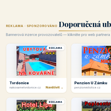
Doporučená ub
REKLAMA · SPONZOROVÁNO
Bannerová inzerce provozovatelů — klikněte pro web partnera
REKLAMA
Tvrdonice
Penzion U Zámku
Navštívit →
nakovarnetvrdonice.cz
penzionmilotice.cz
REKLAMA