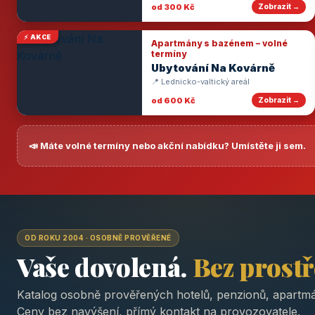
od 300 Kč
Zobrazit →
⚡ AKCE
Apartmány s bazénem – volné
termíny
Ubytování Na Kovárně
📍 Lednicko-valtický areál
od 600 Kč
Zobrazit →
📣 Máte volné termíny nebo akční nabídku? Umístěte ji sem.
OD ROKU 2004 · OSOBNĚ PROVĚŘENÉ
Vaše dovolená.
Bez prost
Katalog osobně prověřených hotelů, penzionů, apartmá
Ceny bez navýšení, přímý kontakt na provozovatele.