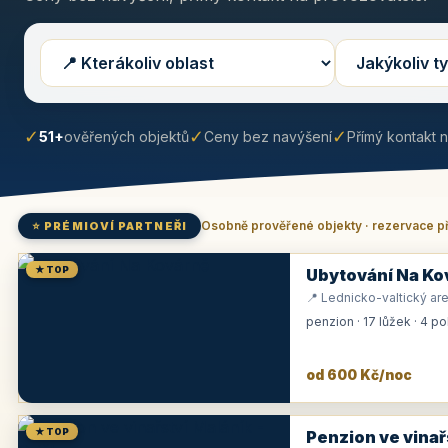
✓
✓
✓
51+
ověřených objektů
Ceny bez navýšení
Přímý kontakt 
Osobně prověřené objekty · rezervace p
⭐ PRÉMIOVÍ PARTNEŘI
★ TOP
Ubytování Na Ko
📍 Lednicko-valtický are
penzion · 17 lůžek · 4 p
od 600 Kč/noc
★ TOP
Penzion ve vinař