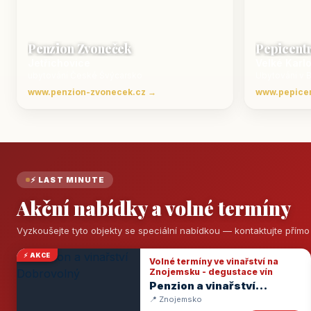
Penzion Zvoneček
Pepicent
Jetřichovice
Velké Karl
ubytování České Švýcarsko
Ubytování v 
www.penzion-zvonecek.cz →
www.pepice
⚡ LAST MINUTE
Akční nabídky a volné termíny
Vyzkoušejte tyto objekty se speciální nabídkou — kontaktujte přím
⚡ AKCE
Volné termíny ve vinařství na
Znojemsku - degustace vín
Penzion a vinařství
Dobrovolný
📍 Znojemsko