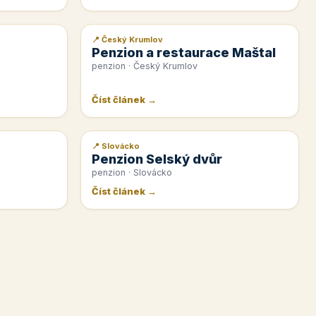
📍 Český Krumlov
📰 PR článek
Penzion a restaurace Maštal
penzion · Český Krumlov
Číst článek →
📍 Slovácko
📰 PR článek
Penzion Selský dvůr
penzion · Slovácko
Číst článek →