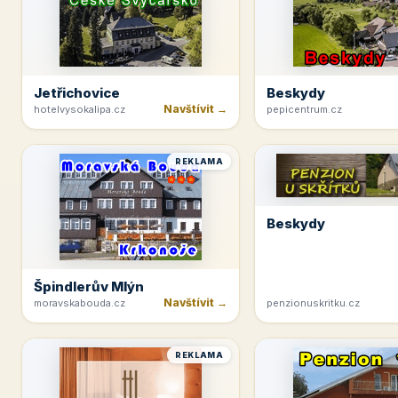
Jetřichovice
Beskydy
Navštívit →
hotelvysokalipa.cz
pepicentrum.cz
REKLAMA
Beskydy
Špindlerův Mlýn
Navštívit →
moravskabouda.cz
penzionuskritku.cz
REKLAMA