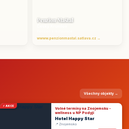
Penzion Maštal
Český Krumlov
Penzion a restaurace
wwww.penzionmastal.satlava.cz →
Všechny objekty →
⚡ AKCE
Volné termíny na Znojemsku -
wellness u NP Podyjí
Hotel Happy Star
📍 Znojemsko