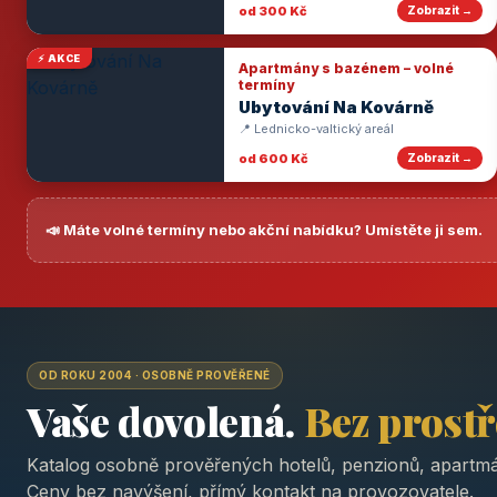
od 300 Kč
Zobrazit →
⚡ AKCE
Apartmány s bazénem – volné
termíny
Ubytování Na Kovárně
📍 Lednicko-valtický areál
od 600 Kč
Zobrazit →
📣 Máte volné termíny nebo akční nabídku? Umístěte ji sem.
OD ROKU 2004 · OSOBNĚ PROVĚŘENÉ
Vaše dovolená.
Bez prost
Katalog osobně prověřených hotelů, penzionů, apartmá
Ceny bez navýšení, přímý kontakt na provozovatele.