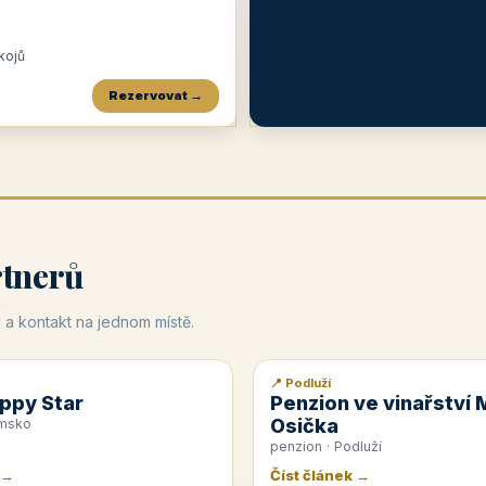
okojů
Rezervovat →
Penzion a restaurace Maštal
Krčma Šatlava
Hotel Rozvoj
★
od 360 Kč
★
🍽️
★
od 400 Kč
rtnerů
 a kontakt na jednom místě.
📍 Podluží
📰 PR článek
ppy Star
Penzion ve vinařství 
Osička
emsko
penzion · Podluží
 →
Číst článek →