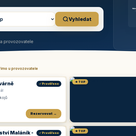
Něm
b
Vyhledat
na provozovatele
římo u provozovatele
★ TOP
várně
✓ Prověřeno
ál
okojů
Rezervovat →
★ TOP
ství Maláník -
✓ Prověřeno