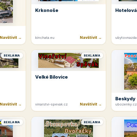
Krkonoše
Hotelová
Navštívit →
Navštívit →
kinchata.eu
ubytovnazda
REKLAMA
REKLAMA
Velké Bílovice
Beskydy
Navštívit →
Navštívit →
vinarstvi-spevak.cz
ubozenky.cz
REKLAMA
REKLAMA