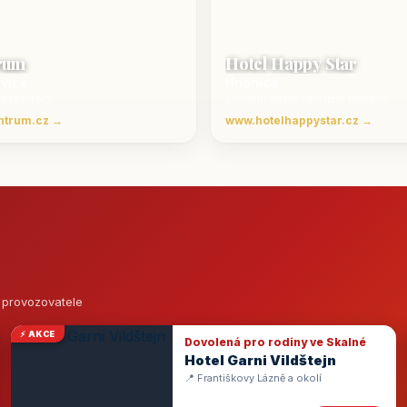
rum
Hotel Happy Star
ovice
Hnanice
Beskydech
Luxusní ubytování jižní Morava
ntrum.cz →
www.hotelhappystar.cz →
o provozovatele
⚡ AKCE
Dovolená pro rodiny ve Skalné
Hotel Garni Vildštejn
📍 Františkovy Lázně a okolí