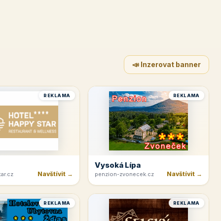
📣 Inzerovat banner
REKLAMA
REKLAMA
Vysoká Lípa
Navštívit →
Navštívit →
ar.cz
penzion-zvonecek.cz
REKLAMA
REKLAMA