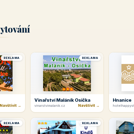
ytování
REKLAMA
REKLAMA
Vinařství Maláník Osička
Hnanice
Navštívit →
Navštívit →
vinarstvimalanik.cz
hotelhappyst
REKLAMA
REKLAMA