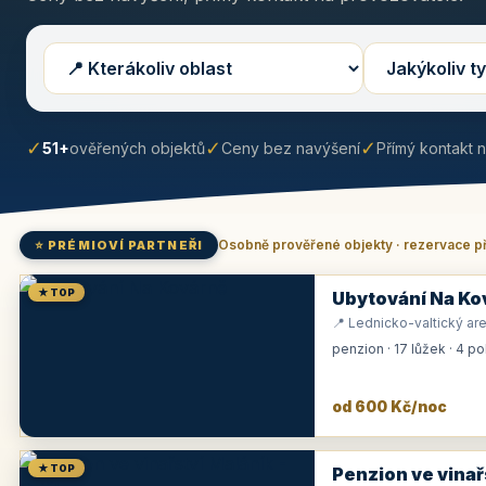
✓
✓
✓
51+
ověřených objektů
Ceny bez navýšení
Přímý kontakt 
Osobně prověřené objekty · rezervace p
⭐ PRÉMIOVÍ PARTNEŘI
★ TOP
Ubytování Na Ko
📍 Lednicko-valtický are
penzion · 17 lůžek · 4 p
od 600 Kč/noc
★ TOP
Penzion ve vinař