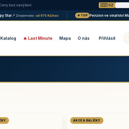
 Ceny bez navýšení
🇨🇿 CZ
🇬🇧 E
tar
Penzion ve vinařství Malání
📍 Znojemsko
· od 875 Kč/noc
★ TOP
Katalog
🔥 Last Minute
Mapa
O nás
Přihlásit
ÍČKY
AKCE A BALÍČKY