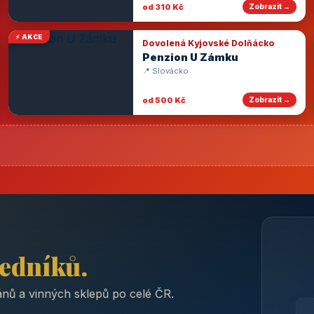
od 310 Kč
Zobrazit →
⚡ AKCE
Dovolená Kyjovské Dolňácko
Penzion U Zámku
📍 Slovácko
od 500 Kč
Zobrazit →
ředníků.
nů a vinných sklepů po celé ČR.