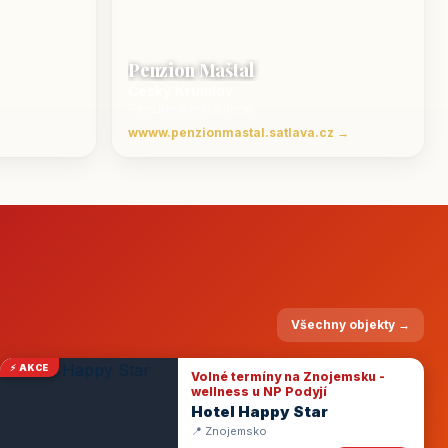
Penzion Maštal
Český Krumlov
Penzion a restaurace
wwww.penzionmastal.satlava.cz →
Všechny objekty →
⚡ AKCE
Volné termíny na Znojemsku -
wellness u NP Podyjí
Hotel Happy Star
📍 Znojemsko