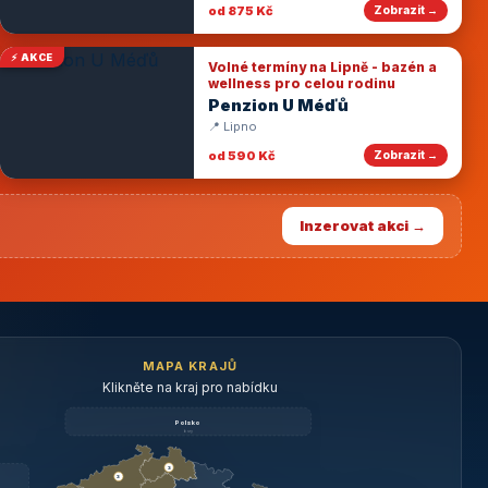
od 875 Kč
Zobrazit →
⚡ AKCE
Volné termíny na Lipně - bazén a
wellness pro celou rodinu
Penzion U Méďů
📍 Lipno
od 590 Kč
Zobrazit →
Inzerovat akci →
MAPA KRAJŮ
Klikněte na kraj pro nabídku
Polsko
brzy
3
3