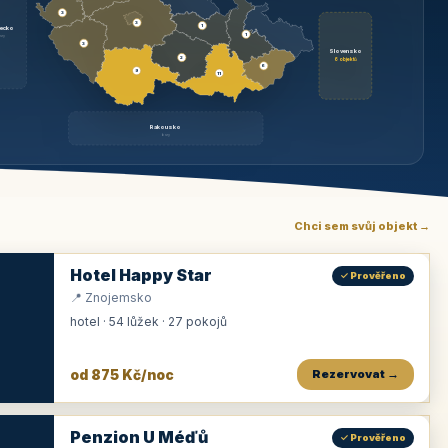
3
3
1
ecko
1
rzy
3
Slovensko
2
6 objektů
6
9
11
Rakousko
brzy
Chci sem svůj objekt →
Hotel Happy Star
✓ Prověřeno
📍 Znojemsko
hotel · 54 lůžek · 27 pokojů
od 875 Kč/noc
Rezervovat →
Penzion U Méďů
✓ Prověřeno