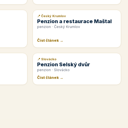
📍 Český Krumlov
📰 PR článek
Penzion a restaurace Maštal
penzion · Český Krumlov
Číst článek →
📍 Slovácko
📰 PR článek
Penzion Selský dvůr
penzion · Slovácko
Číst článek →