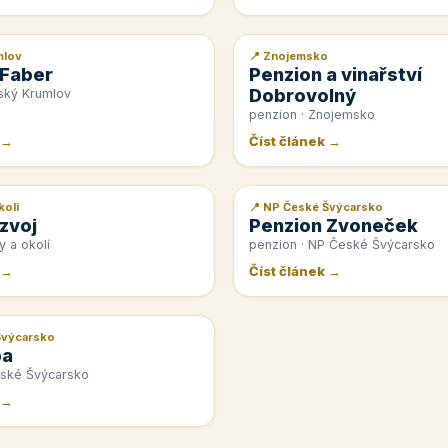
mlov
📍 Znojemsko
📰 PR článek
 Faber
Penzion a vinařství
Dobrovolný
ský Krumlov
penzion · Znojemsko
 →
Číst článek →
kolí
📍 NP České Švýcarsko
📰 PR článek
zvoj
Penzion Zvoneček
y a okolí
penzion · NP České Švýcarsko
 →
Číst článek →
Švýcarsko
pa
eské Švýcarsko
 →