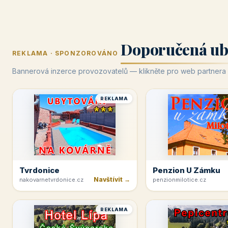
Doporučená ub
REKLAMA · SPONZOROVÁNO
Bannerová inzerce provozovatelů — klikněte pro web partnera
REKLAMA
Tvrdonice
Penzion U Zámku
Navštívit →
nakovarnetvrdonice.cz
penzionmilotice.cz
REKLAMA