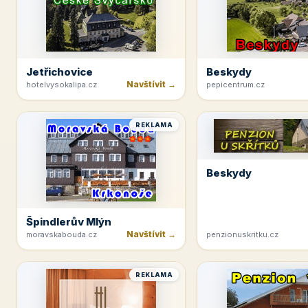
Jetřichovice
Beskydy
Navštívit →
hotelvysokalipa.cz
pepicentrum.cz
REKLAMA
Beskydy
Špindlerův Mlýn
Navštívit →
moravskabouda.cz
penzionuskritku.cz
REKLAMA