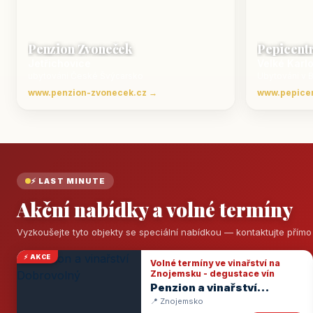
Penzion Zvoneček
Pepicent
Jetřichovice
Velké Karl
ubytování České Švýcarsko
Ubytování v 
www.penzion-zvonecek.cz →
www.pepice
⚡ LAST MINUTE
Akční nabídky a volné termíny
Vyzkoušejte tyto objekty se speciální nabídkou — kontaktujte přím
⚡ AKCE
Volné termíny ve vinařství na
Znojemsku - degustace vín
Penzion a vinařství
Dobrovolný
📍 Znojemsko