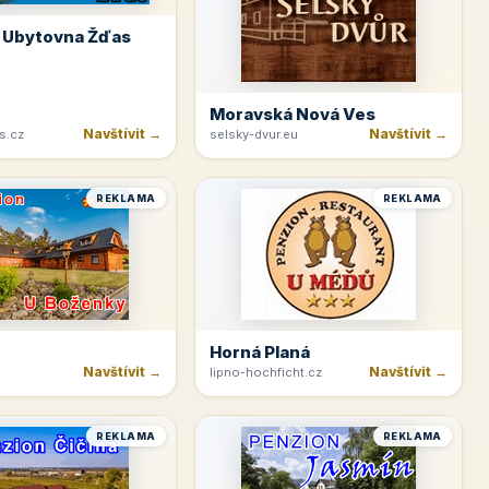
 Ubytovna Žďas
Moravská Nová Ves
Navštívit →
Navštívit →
s.cz
selsky-dvur.eu
REKLAMA
REKLAMA
Horná Planá
Navštívit →
Navštívit →
lipno-hochficht.cz
REKLAMA
REKLAMA