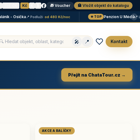
N
🇩🇪 DE
·
Kč
€
$
🎁 Voucher
🏨 Vložit objekt do katalogu
×
k - Osička
Penzion U Méďů
📍 Podluží
· od 480 Kč/noc
📍 Lipno
★ TOP
🎤
📍
Kontakt
Přejít na ChataTour.cz →
AKCE A BALÍČKY