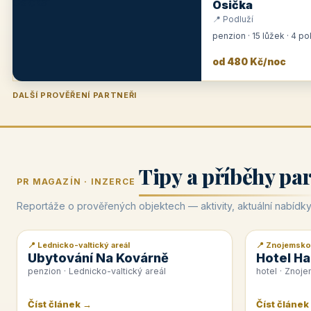
Osička
📍 Podluží
penzion · 15 lůžek · 4 p
od 480 Kč/noc
DALŠÍ PROVĚŘENÍ PARTNEŘI
Penzion U Zámku
Pension Faber
Penzion a vinařství Dobrovolný
Hotel Lípa
★
od 500 Kč
★
od 845 Kč
★
od 300 Kč
★
od 450 Kč
Tipy a příběhy pa
PR MAGAZÍN · INZERCE
Reportáže o prověřených objektech — aktivity, aktuální nabídky
📍 Lednicko-valtický areál
📍 Znojemsko
📰 PR článek
📰 PR článek
Ubytování Na Kovárně
Hotel Ha
penzion · Lednicko-valtický areál
hotel · Znoj
Číst článek →
Číst článek