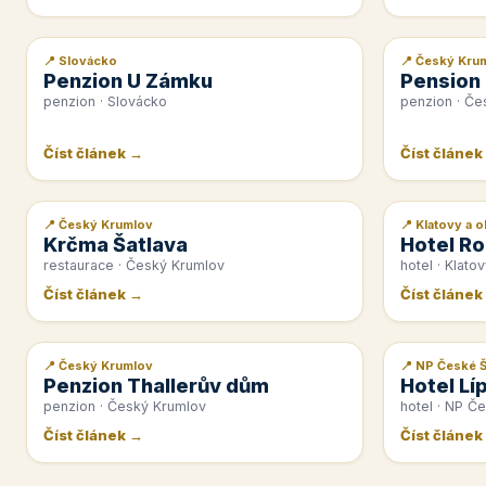
📍 Slovácko
📍 Český Kru
📰 PR článek
📰 PR článek
Penzion U Zámku
Pension
penzion · Slovácko
penzion · Če
Číst článek →
Číst článek
📍 Český Krumlov
📍 Klatovy a o
📰 PR článek
📰 PR článek
Krčma Šatlava
Hotel Ro
restaurace · Český Krumlov
hotel · Klatov
Číst článek →
Číst článek
📍 Český Krumlov
📍 NP České 
📰 PR článek
📰 PR článek
Penzion Thallerův dům
Hotel Lí
penzion · Český Krumlov
hotel · NP Č
Číst článek →
Číst článek