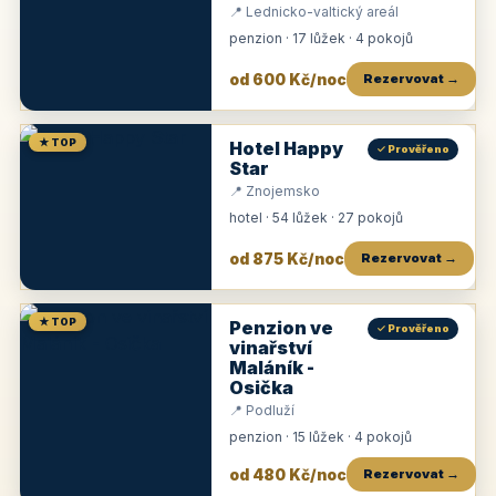
📍 Lednicko-valtický areál
penzion · 17 lůžek · 4 pokojů
od 600 Kč/noc
Rezervovat →
★ TOP
Hotel Happy
✓ Prověřeno
Star
📍 Znojemsko
hotel · 54 lůžek · 27 pokojů
od 875 Kč/noc
Rezervovat →
★ TOP
Penzion ve
✓ Prověřeno
vinařství
Maláník -
Osička
📍 Podluží
penzion · 15 lůžek · 4 pokojů
od 480 Kč/noc
Rezervovat →