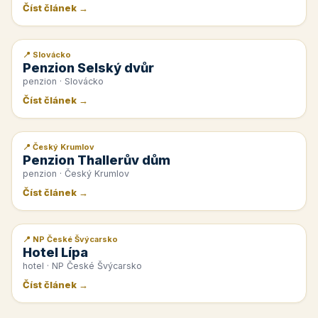
Číst článek →
📍 Slovácko
📰 PR článek
Penzion Selský dvůr
penzion · Slovácko
Číst článek →
📍 Český Krumlov
📰 PR článek
Penzion Thallerův dům
penzion · Český Krumlov
Číst článek →
📍 NP České Švýcarsko
📰 PR článek
Hotel Lípa
hotel · NP České Švýcarsko
Číst článek →