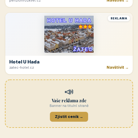
Navštívit →
penzionrozkvet.cz
REKLAMA
Hotel U Hada
Navštívit →
zatec-hotel.cz
📣
Vaše reklama zde
Banner na titulní straně
Zjistit ceník →