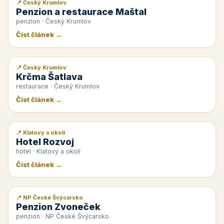
📍 Český Krumlov
📰 PR článek
Penzion a restaurace Maštal
penzion · Český Krumlov
Číst článek →
📍 Český Krumlov
📰 PR článek
Krčma Šatlava
restaurace · Český Krumlov
Číst článek →
📍 Klatovy a okolí
📰 PR článek
Hotel Rozvoj
hotel · Klatovy a okolí
Číst článek →
📍 NP České Švýcarsko
📰 PR článek
Penzion Zvoneček
penzion · NP České Švýcarsko