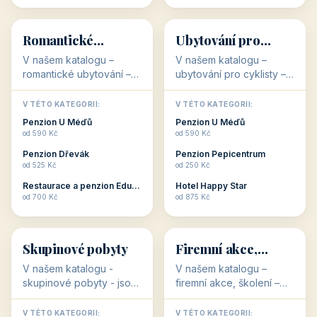
💕
🚴
32 objektů
32 objektů
Romantické
Ubytování pro
ubytování
cyklisty
V našem katalogu –
V našem katalogu –
romantické ubytování –
ubytování pro cyklisty –
jsou pro Vás připraveny
jsou pro Vás připraveny
objekty, které svojí
objekty, které jsou na
V TÉTO KATEGORII:
V TÉTO KATEGORII:
stavbou, polohou anebo
milovníky cykloturistiky
Penzion U Méďů
Penzion U Méďů
zaměřením nabízí
připraveny. Většinou mají
od 590 Kč
od 590 Kč
romantické pobyty.
přímo kolárny a...
Penzion Dřevák
Penzion Pepicentrum
Romantické ...
od 525 Kč
od 250 Kč
Restaurace a penzion Eduard
Hotel Happy Star
👥
💼
od 700 Kč
od 875 Kč
👥
💼
32 objektů
31 objektů
Skupinové pobyty
Firemní akce,
školení
V našem katalogu -
V našem katalogu –
skupinové pobyty - jsou
firemní akce, školení –
pro Vás připraveny
jsou pro Vás připraveny
objekty, které nabízí
objekty, které mají
V TÉTO KATEGORII:
V TÉTO KATEGORII: