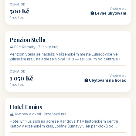
CENA OD
Vhodné pro
500 Kč
🏨 Levné ubytování
/ noc / os.
👥 44
🏡 penzion
Penzion Stella
🌄 Bílé Karpaty · Zlínský kraj
Penzion Stella se nachází v lázeňském městě Luhačovice ve
Zlínském kraji, na adrese Solné 1010 — asi 500 m od centra a 1
km od lázeňské kolo
CENA OD
Vhodné pro
1 050 Kč
🏨 Ubytování na horác
/ noc / os.
👥 50
🏨 hotel
Hotel Ennius
🏔️ Klatovy a okolí · Plzeňský kraj
Hotel Ennius sídlí na adrese Randova 111 v historickém centru
Klatov v Plzeňském kraji, „bráně Šumavy", jen pár kroků od
hlavního náměs