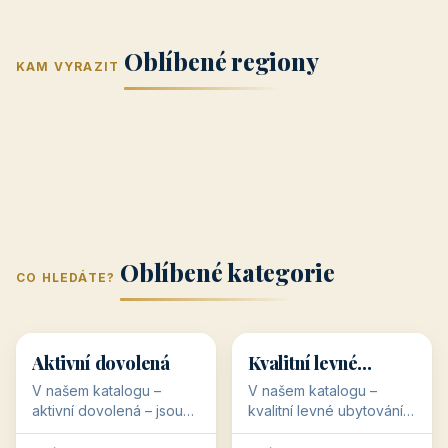
Jižní Morava
Jižní Čechy
(Jihomoravský
(Jihočeský
Střední Čechy
Oblíbené regiony
kraj)
Karlovarský
kraj)
KAM VYRAZIT
Zlínský kraj
Žilinský
(Středočeský
11 objektů
kraj
9 objektů
Liberecký kraj
6 objektů
Plzeňský kraj
4 objekty
kraj)
3 objekty
3 objekty
3 objekty
3 objekty
Oblíbené kategorie
CO HLEDÁTE?
🥾
💰
🥾
💰
36 objektů
34 objektů
Aktivní dovolená
Kvalitní levné
ubytování
V našem katalogu –
V našem katalogu –
aktivní dovolená – jsou
kvalitní levné ubytování –
pro Vás připraveny
jsou pro Vás připraveny