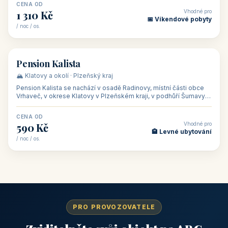
CENA OD
Vhodné pro
1 310 Kč
📅 Víkendové pobyty
/ noc / os.
👥 40
🏡 penzion
Pension Kalista
🏔️ Klatovy a okolí · Plzeňský kraj
Pension Kalista se nachází v osadě Radinovy, místní části obce
Vrhaveč, v okrese Klatovy v Plzeňském kraji, v podhůří Šumavy
— do města Klat
CENA OD
Vhodné pro
590 Kč
🏨 Levné ubytování
/ noc / os.
PRO PROVOZOVATELE