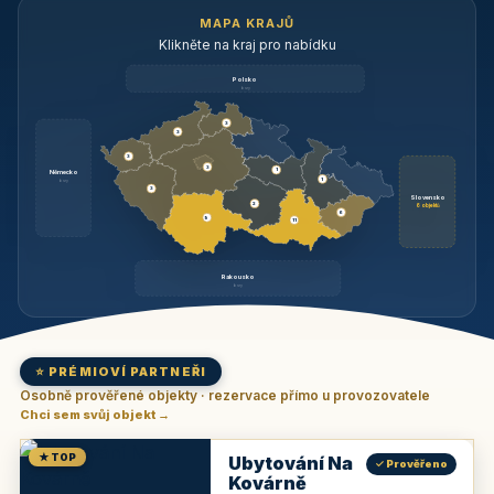
MAPA KRAJŮ
Klikněte na kraj pro nabídku
Polsko
brzy
3
3
3
3
1
Německo
1
brzy
3
Slovensko
2
6 objektů
6
9
11
Rakousko
brzy
⭐ PRÉMIOVÍ PARTNEŘI
Osobně prověřené objekty · rezervace přímo u provozovatele
Chci sem svůj objekt →
★ TOP
Ubytování Na
✓ Prověřeno
Kovárně