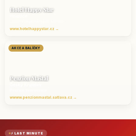
Hotel Happy Star
Hnanice
Luxusní ubytování jižní Morava
www.hotelhappystar.cz →
AKCE A BALÍČKY
Penzion Maštal
Český Krumlov
Penzion a restaurace
wwww.penzionmastal.satlava.cz →
⚡ LAST MINUTE