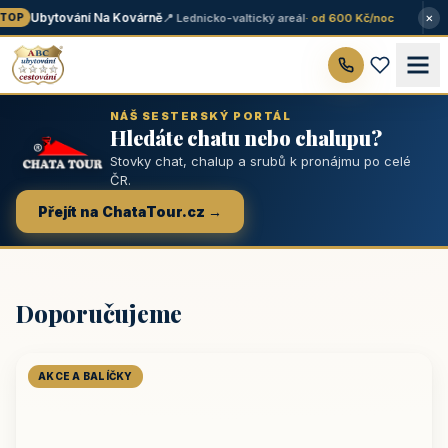
×
Ubytování Na Kovárně
📍 Lednicko-valtický areál
· od 600 Kč/noc
OP
NÁŠ SESTERSKÝ PORTÁL
Hledáte chatu nebo chalupu?
Stovky chat, chalup a srubů k pronájmu po celé
ČR.
Přejít na ChataTour.cz →
Doporučujeme
AKCE A BALÍČKY