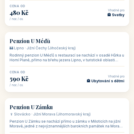
CENA OD
Vhodné pro
480 Kč
🏨 Svatby
/ noc / os.
👥 26
🏡 penzion
Penzion U Méďů
🏰 Lipno · Jižní Čechy (Jihočeský kraj)
Rodinný penzion U Méďů s restaurací se nachází v osadě Hůrka u
Horní Plané, přímo na břehu jezera Lipno, v turistické oblasti
Šumava. Pokoje
CENA OD
Vhodné pro
590 Kč
🏨 Ubytování s dětmi
/ noc / os.
👥 28
🏡 penzion
Penzion U Zámku
🍷 Slovácko · Jižní Morava (Jihomoravský kraj)
Penzion U Zámku se nachází přímo u zámku v Miloticích na jižní
Moravě, jedné z nejvýznamnějších barokních památek na Moravě,
v budově bývalé