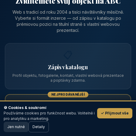
Zviditelněte svůj objekt na ABC
Web s tradicí od roku 2004 a tisíci návštěvníky měsíčně.
Vyberte si formát inzerce — od zápisu v katalogu po
prémiovou pozici na titulní straně s vlastní webovou
prezentací.
📋
Zápis v katalogu
Profil objektu, fotogalerie, kontakt, vlastní webová prezentace
a poptávky zdarma.
NEJPRODÁVANĚJŠÍ
⭐
🍪 Cookies & soukromí
Používáme cookies pro funkčnost webu. Volitelně i
✓ Přijmout vše
💬
Prémiový partner
pro analytiku a marketing.
Jen nutné
TOP pozice na titulce, přednost ve výpisech, zlatý odznak a
Detaily
🖥️ Desktop verze
Design
banner.