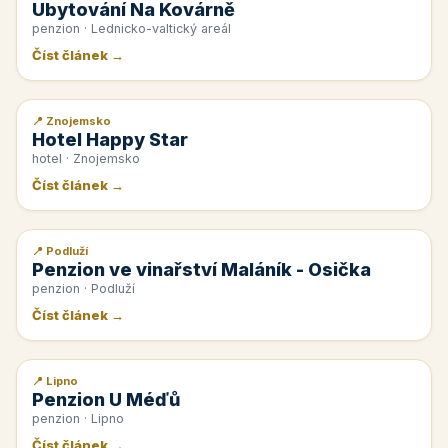
Ubytování Na Kovárně
penzion · Lednicko-valtický areál
Číst článek →
📍 Znojemsko
📰 PR článek
Hotel Happy Star
hotel · Znojemsko
Číst článek →
📍 Podluží
📰 PR článek
Penzion ve vinařství Maláník - Osička
penzion · Podluží
Číst článek →
📍 Lipno
📰 PR článek
Penzion U Méďů
penzion · Lipno
Číst článek →