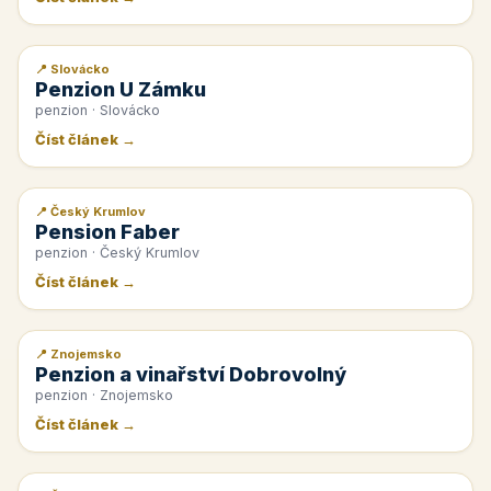
📍 Slovácko
📰 PR článek
Penzion U Zámku
penzion · Slovácko
Číst článek →
📍 Český Krumlov
📰 PR článek
Pension Faber
penzion · Český Krumlov
Číst článek →
📍 Znojemsko
📰 PR článek
Penzion a vinařství Dobrovolný
penzion · Znojemsko
Číst článek →