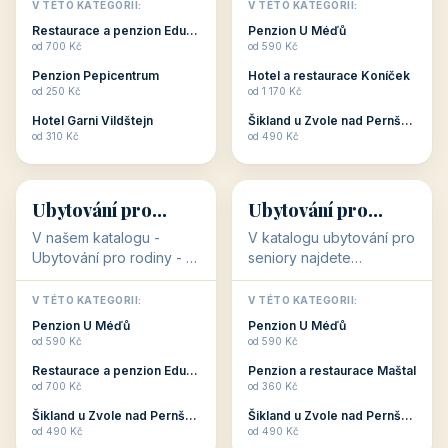
objekty, které s aktivní
objekty, které nabízí
V TÉTO KATEGORII:
V TÉTO KATEGORII:
dovolenou přímo
cenově dostupné
Restaurace a penzion Eduard
Penzion U Méďů
souvisejí. Aktivní
ubytování v ČR. Budete
od 700 Kč
od 590 Kč
dovolená nebo aktivní
překvapeni, že i v nižší
Penzion Pepicentrum
Hotel a restaurace Koníček
odpočinek jso...
c...
od 250 Kč
od 1 170 Kč
Hotel Garni Vildštejn
Šikland u Zvole nad Pernštejnem
👨‍👩‍👧‍👦
🧓
od 310 Kč
od 490 Kč
👨‍👩‍👧‍👦
🧓
34 objektů
33 objektů
Ubytování pro
Ubytování pro
rodiny
seniory
V našem katalogu -
V katalogu ubytování pro
Ubytování pro rodiny -
seniory najdete
jsou pro Vás připraveny
penziony a hotely, které
objekty, které svojí
jsou přizpůsobeny pro
V TÉTO KATEGORII:
V TÉTO KATEGORII:
polohou či vybaveností,
ubytování klientů vyššího
Penzion U Méďů
Penzion U Méďů
nabízí klidné ubytování
věku. Některé z nich
od 590 Kč
od 590 Kč
pro rodiny. Penziony,...
nabízí speciální balíč...
Restaurace a penzion Eduard
Penzion a restaurace Maštal
od 700 Kč
od 360 Kč
Šikland u Zvole nad Pernštejnem
Šikland u Zvole nad Pernštejnem
💕
🚴
od 490 Kč
od 490 Kč