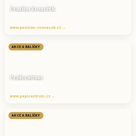
Penzion Zvoneček
Jetřichovice
ubytování České Švýcarsko
www.penzion-zvonecek.cz →
AKCE A BALÍČKY
Pepicentrum
Velké Karlovice
Ubytování v Beskydech
www.pepicentrum.cz →
AKCE A BALÍČKY