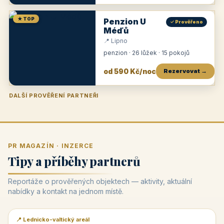
★ TOP
Penzion U
✓ Prověřeno
Méďů
📍 Lipno
penzion · 26 lůžek · 15 pokojů
od 590 Kč/noc
Rezervovat →
DALŠÍ PROVĚŘENÍ PARTNEŘI
Penzion U Zámku
Pension Faber
Penzion a vinařství Dobrovolný
Penzion a restaurace Maštal
Krčma Šatlava
Hotel Rozvoj
Penzion Zvoneček
Penzion Selský dvůr
Penzion Thallerův dům
Hotel Lípa
★
od 500 Kč
★
od 845 Kč
★
od 300 Kč
★
od 360 Kč
★
🍽️
★
od 400 Kč
★
od 550 Kč
★
od 530 Kč
★
od 1 190 Kč
★
od 450 Kč
PR MAGAZÍN · INZERCE
Tipy a příběhy partnerů
Reportáže o prověřených objektech — aktivity, aktuální
nabídky a kontakt na jednom místě.
📍 Lednicko-valtický areál
📰 PR článek