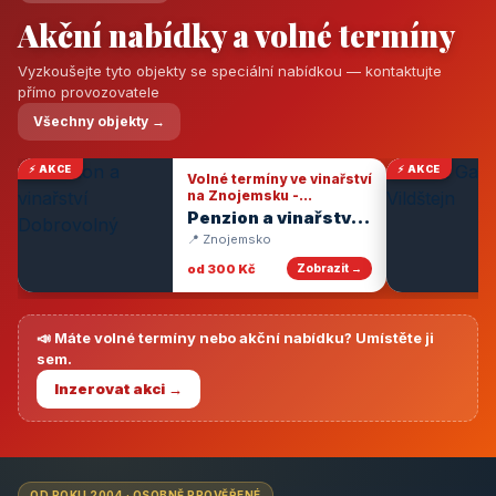
Akční nabídky a volné termíny
Vyzkoušejte tyto objekty se speciální nabídkou — kontaktujte
přímo provozovatele
Všechny objekty →
⚡ AKCE
⚡ AKCE
Volné termíny ve vinařství
na Znojemsku -
degustace vín
Penzion a vinařství
Dobrovolný
📍 Znojemsko
od 300 Kč
Zobrazit →
📣 Máte volné termíny nebo akční nabídku? Umístěte ji
sem.
Inzerovat akci →
OD ROKU 2004 · OSOBNĚ PROVĚŘENÉ