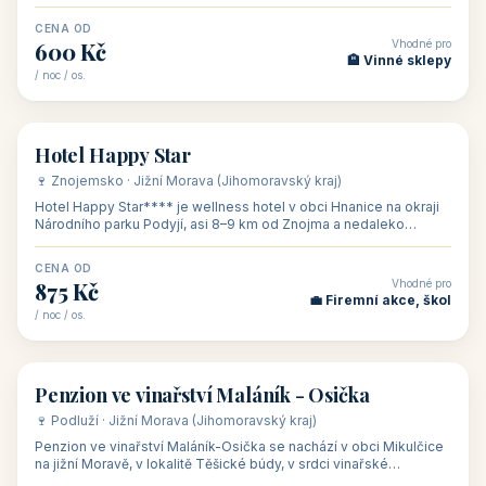
asi 8 km od dáln
CENA OD
Vhodné pro
600 Kč
🏨 Vinné sklepy
/ noc / os.
👥 54
🏨 hotel
Hotel Happy Star
🍷 Znojemsko · Jižní Morava (Jihomoravský kraj)
Hotel Happy Star**** je wellness hotel v obci Hnanice na okraji
Národního parku Podyjí, asi 8–9 km od Znojma a nedaleko
rakouských hranic, v
CENA OD
Vhodné pro
875 Kč
💼 Firemní akce, škol
/ noc / os.
👥 15
🏡 penzion
Penzion ve vinařství Maláník - Osička
🍷 Podluží · Jižní Morava (Jihomoravský kraj)
Penzion ve vinařství Maláník-Osička se nachází v obci Mikulčice
na jižní Moravě, v lokalitě Těšické búdy, v srdci vinařské
podoblasti Slovác