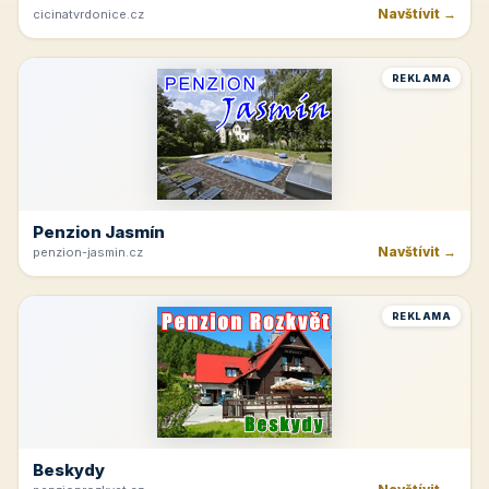
Navštívit →
cicinatvrdonice.cz
REKLAMA
Penzion Jasmín
Navštívit →
penzion-jasmin.cz
REKLAMA
Beskydy