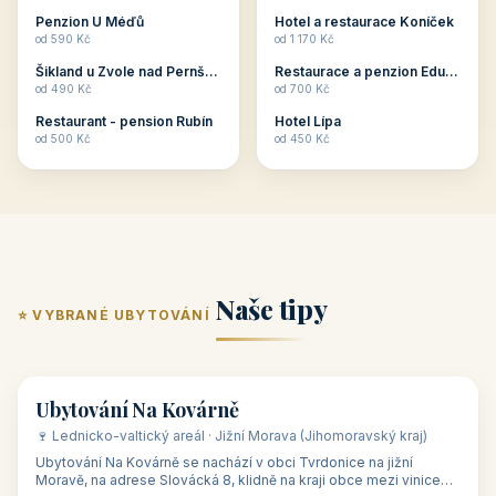
ubytování skupin v
zkušenosti pořádat i
Penzion U Méďů
Hotel a restaurace Koníček
penzionech, hotelích a
menší firemní akce a
od 590 Kč
od 1 170 Kč
apartmánech v ČR.
firemní školení, ale také
Šikland u Zvole nad Pernštejnem
Restaurace a penzion Eduard
Budete překva...
ob...
od 490 Kč
od 700 Kč
Restaurant - pension Rubín
Hotel Lípa
od 500 Kč
od 450 Kč
Naše tipy
⭐ VYBRANÉ UBYTOVÁNÍ
👥 17
🏡 penzion
Ubytování Na Kovárně
🍷 Lednicko-valtický areál · Jižní Morava (Jihomoravský kraj)
Ubytování Na Kovárně se nachází v obci Tvrdonice na jižní
Moravě, na adrese Slovácká 8, klidně na kraji obce mezi vinicemi,