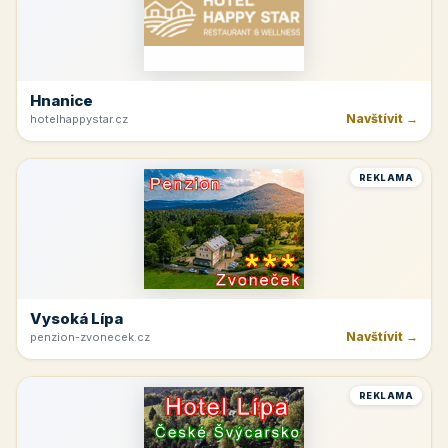
Hnanice
Navštívit →
hotelhappystar.cz
REKLAMA
Vysoká Lípa
Navštívit →
penzion-zvonecek.cz
REKLAMA