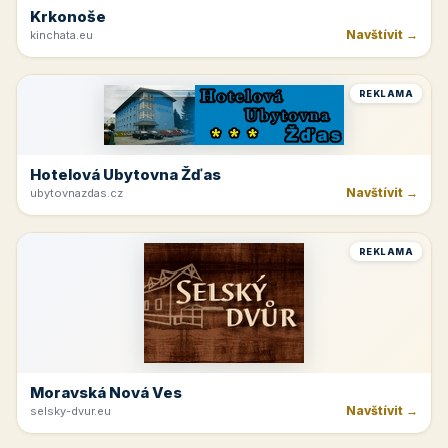
Krkonoše
Navštívit →
kinchata.eu
REKLAMA
Hotelová Ubytovna Žďas
Navštívit →
ubytovnazdas.cz
REKLAMA
Moravská Nová Ves
Navštívit →
selsky-dvur.eu