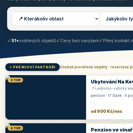
✓
✓
✓
51+
ověřených objektů
Ceny bez navýšení
Přímý kontakt 
Osobně prověřené objekty · rezervace p
⭐ PRÉMIOVÍ PARTNEŘI
★ TOP
Ubytování Na Ko
📍 Lednicko-valtický are
penzion · 17 lůžek · 4 p
od 600 Kč/noc
★ TOP
Penzion ve vinař