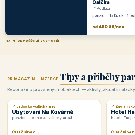
Osička
📍 Podluží
penzion · 15 lůžek · 4 p
od 480 Kč/noc
DALŠÍ PROVĚŘENÍ PARTNEŘI
Penzion U Zámku
Pension Faber
Penzion a vinařství Dobrovolný
Hotel Lípa
★
od 500 Kč
★
od 845 Kč
★
od 300 Kč
★
od 450 Kč
Tipy a příběhy pa
PR MAGAZÍN · INZERCE
Reportáže o prověřených objektech — aktivity, aktuální nabídky
📍 Lednicko-valtický areál
📍 Znojemsko
📰 PR článek
📰 PR článek
Ubytování Na Kovárně
Hotel Ha
penzion · Lednicko-valtický areál
hotel · Znoj
Číst článek →
Číst článek