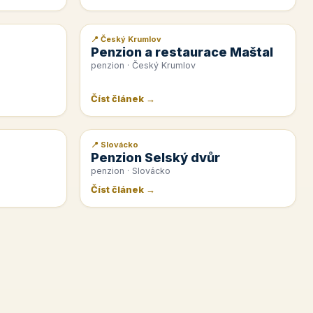
📍 Český Krumlov
📰 PR článek
Penzion a restaurace Maštal
penzion · Český Krumlov
Číst článek →
📍 Slovácko
📰 PR článek
Penzion Selský dvůr
penzion · Slovácko
Číst článek →