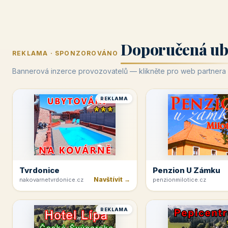
Doporučená ub
REKLAMA · SPONZOROVÁNO
Bannerová inzerce provozovatelů — klikněte pro web partnera
REKLAMA
Tvrdonice
Penzion U Zámku
Navštívit →
nakovarnetvrdonice.cz
penzionmilotice.cz
REKLAMA