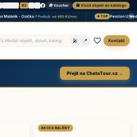
N
🇩🇪 DE
·
Kč
€
$
🎁 Voucher
🏨 Vložit objekt do katalogu
×
láník - Osička
Penzion U Méďů
📍 Podluží
· od 480 Kč/noc
📍 
★ TOP
🎤
📍
Kontakt
Přejít na ChataTour.cz →
AKCE A BALÍČKY