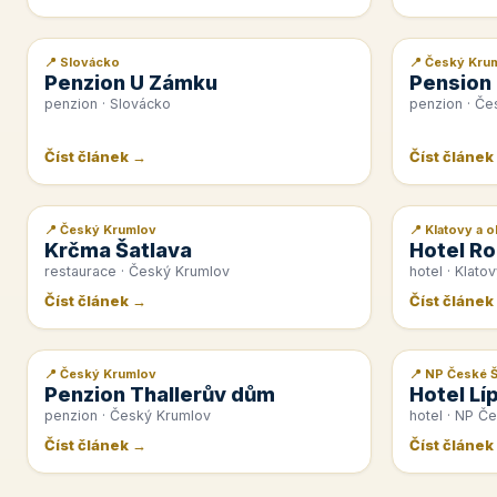
📍 Slovácko
📍 Český Kru
📰 PR článek
📰 PR článek
Penzion U Zámku
Pension
penzion · Slovácko
penzion · Če
Číst článek →
Číst článek
📍 Český Krumlov
📍 Klatovy a o
📰 PR článek
📰 PR článek
Krčma Šatlava
Hotel Ro
restaurace · Český Krumlov
hotel · Klatov
Číst článek →
Číst článek
📍 Český Krumlov
📍 NP České 
📰 PR článek
📰 PR článek
Penzion Thallerův dům
Hotel Lí
penzion · Český Krumlov
hotel · NP Č
Číst článek →
Číst článek