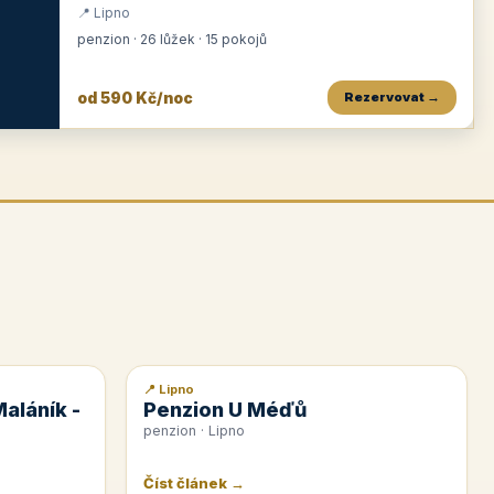
📍 Lipno
penzion · 26 lůžek · 15 pokojů
od 590 Kč/noc
Rezervovat →
Penzion Zvoneček
Penzion Selský dvůr
Penzion Thallerův dům
★
od 550 Kč
★
od 530 Kč
★
od 1 190 Kč
📍 Lipno
📰 PR článek
Maláník -
Penzion U Méďů
penzion · Lipno
Číst článek →