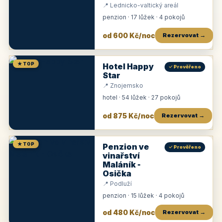
📍 Lednicko-valtický areál
penzion · 17 lůžek · 4 pokojů
od 600 Kč/noc
Rezervovat →
★ TOP
Hotel Happy
✓ Prověřeno
Star
📍 Znojemsko
hotel · 54 lůžek · 27 pokojů
od 875 Kč/noc
Rezervovat →
★ TOP
Penzion ve
✓ Prověřeno
vinařství
Maláník -
Osička
📍 Podluží
penzion · 15 lůžek · 4 pokojů
od 480 Kč/noc
Rezervovat →