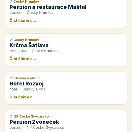
📍 Český Krumlov
📰 PR článek
Penzion a restaurace Maštal
penzion · Český Krumlov
Číst článek →
📍 Český Krumlov
📰 PR článek
Krčma Šatlava
restaurace · Český Krumlov
Číst článek →
📍 Klatovy a okolí
📰 PR článek
Hotel Rozvoj
hotel · Klatovy a okolí
Číst článek →
📍 NP České Švýcarsko
📰 PR článek
Penzion Zvoneček
penzion · NP České Švýcarsko