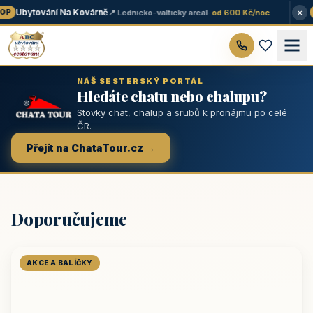
×
Ubytování Na Kovárně
📍 Lednicko-valtický areál
· od 600 Kč/noc
P
★
NÁŠ SESTERSKÝ PORTÁL
Hledáte chatu nebo chalupu?
Stovky chat, chalup a srubů k pronájmu po celé
ČR.
Přejít na ChataTour.cz →
Doporučujeme
AKCE A BALÍČKY