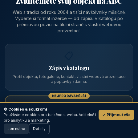
Zviditelněte svůj objekt na ABC
Web s tradicí od roku 2004 a tisíci návštěvníky měsíčně.
Vyberte si formát inzerce — od zápisu v katalogu po
prémiovou pozici na titulní straně s vlastní webovou
prezentací.
📋
Zápis v katalogu
Profil objektu, fotogalerie, kontakt, vlastní webová prezentace
a poptávky zdarma.
NEJPRODÁVANĚJŠÍ
⭐
🍪 Cookies & soukromí
Používáme cookies pro funkčnost webu. Volitelně i
✓ Přijmout vše
💬
Prémiový partner
pro analytiku a marketing.
Jen nutné
TOP pozice na titulce, přednost ve výpisech, zlatý odznak a
Detaily
🖥️ Desktop verze
Design
banner.