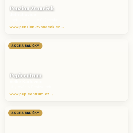
Penzion Zvoneček
Jetřichovice
ubytování České Švýcarsko
www.penzion-zvonecek.cz →
AKCE A BALÍČKY
Pepicentrum
Velké Karlovice
Ubytování v Beskydech
www.pepicentrum.cz →
AKCE A BALÍČKY