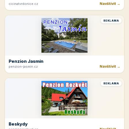
Navštívit →
cicinatvrdonice.cz
REKLAMA
Penzion Jasmín
Navštívit →
penzion-jasmin.cz
REKLAMA
Beskydy