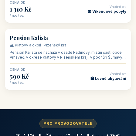
CENA OD
Vhodné pro
1 310 Kč
📅 Víkendové pobyty
/ noc / os.
👥 40
🏡 penzion
Pension Kalista
🏔️ Klatovy a okolí · Plzeňský kraj
Pension Kalista se nachází v osadě Radinovy, místní části obce
Vrhaveč, v okrese Klatovy v Plzeňském kraji, v podhůří Šumavy
— do města Klat
CENA OD
Vhodné pro
590 Kč
🏨 Levné ubytování
/ noc / os.
PRO PROVOZOVATELE