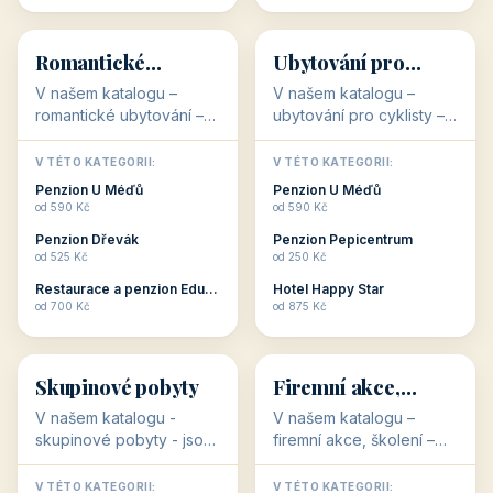
💕
🚴
32 objektů
32 objektů
Romantické
Ubytování pro
ubytování
cyklisty
V našem katalogu –
V našem katalogu –
romantické ubytování –
ubytování pro cyklisty –
jsou pro Vás připraveny
jsou pro Vás připraveny
objekty, které svojí
objekty, které jsou na
V TÉTO KATEGORII:
V TÉTO KATEGORII:
stavbou, polohou anebo
milovníky cykloturistiky
Penzion U Méďů
Penzion U Méďů
zaměřením nabízí
připraveny. Většinou mají
od 590 Kč
od 590 Kč
romantické pobyty.
přímo kolárny a...
Penzion Dřevák
Penzion Pepicentrum
Romantické ...
od 525 Kč
od 250 Kč
Restaurace a penzion Eduard
Hotel Happy Star
👥
💼
od 700 Kč
od 875 Kč
👥
💼
32 objektů
31 objektů
Skupinové pobyty
Firemní akce,
školení
V našem katalogu -
V našem katalogu –
skupinové pobyty - jsou
firemní akce, školení –
pro Vás připraveny
jsou pro Vás připraveny
objekty, které nabízí
objekty, které mají
V TÉTO KATEGORII:
V TÉTO KATEGORII: