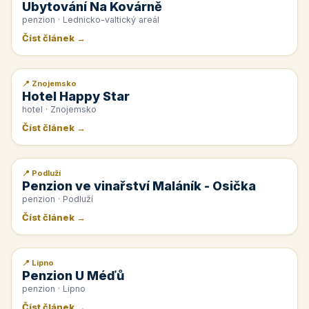
Ubytování Na Kovárně
penzion · Lednicko-valtický areál
Číst článek →
📍 Znojemsko
📰 PR článek
Hotel Happy Star
hotel · Znojemsko
Číst článek →
📍 Podluží
📰 PR článek
Penzion ve vinařství Maláník - Osička
penzion · Podluží
Číst článek →
📍 Lipno
📰 PR článek
Penzion U Méďů
penzion · Lipno
Číst článek →