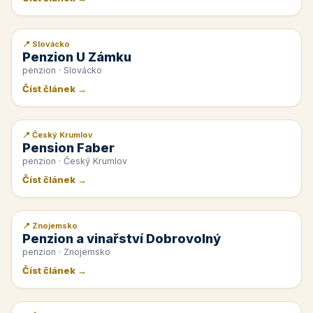
📍 Slovácko
📰 PR článek
Penzion U Zámku
penzion · Slovácko
Číst článek →
📍 Český Krumlov
📰 PR článek
Pension Faber
penzion · Český Krumlov
Číst článek →
📍 Znojemsko
📰 PR článek
Penzion a vinařství Dobrovolný
penzion · Znojemsko
Číst článek →