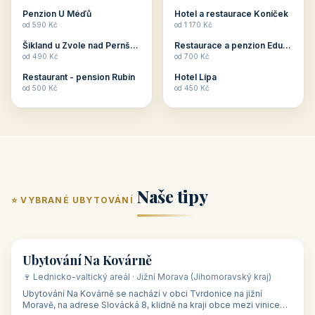
ubytování skupin v
zkušenosti pořádat i
Penzion U Méďů
Hotel a restaurace Koníček
penzionech, hotelích a
menší firemní akce a
od 590 Kč
od 1 170 Kč
apartmánech v ČR.
firemní školení, ale také
Šikland u Zvole nad Pernštejnem
Restaurace a penzion Eduard
Budete překva...
ob...
od 490 Kč
od 700 Kč
Restaurant - pension Rubín
Hotel Lípa
od 500 Kč
od 450 Kč
Naše tipy
⭐ VYBRANÉ UBYTOVÁNÍ
👥 17
🏡 penzion
Ubytování Na Kovárně
🍷 Lednicko-valtický areál · Jižní Morava (Jihomoravský kraj)
Ubytování Na Kovárně se nachází v obci Tvrdonice na jižní
Moravě, na adrese Slovácká 8, klidně na kraji obce mezi vinicemi,