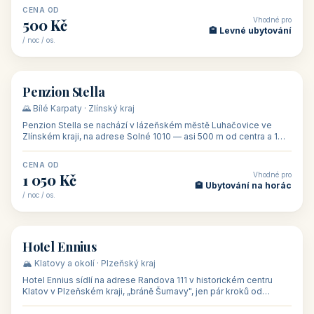
CENA OD
Vhodné pro
500 Kč
🏨 Levné ubytování
/ noc / os.
👥 44
🏡 penzion
Penzion Stella
🌄 Bílé Karpaty · Zlínský kraj
Penzion Stella se nachází v lázeňském městě Luhačovice ve
Zlínském kraji, na adrese Solné 1010 — asi 500 m od centra a 1
km od lázeňské kolo
CENA OD
Vhodné pro
1 050 Kč
🏨 Ubytování na horác
/ noc / os.
👥 50
🏨 hotel
Hotel Ennius
🏔️ Klatovy a okolí · Plzeňský kraj
Hotel Ennius sídlí na adrese Randova 111 v historickém centru
Klatov v Plzeňském kraji, „bráně Šumavy", jen pár kroků od
hlavního náměs