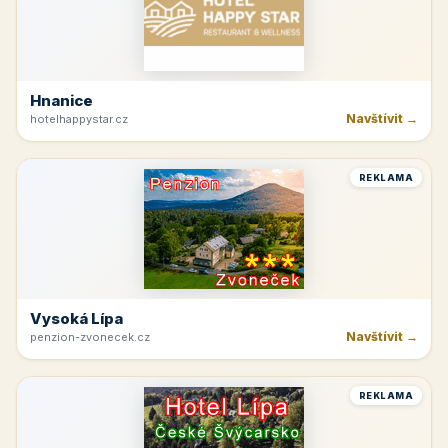
Hnanice
Navštívit →
hotelhappystar.cz
REKLAMA
Vysoká Lípa
Navštívit →
penzion-zvonecek.cz
REKLAMA