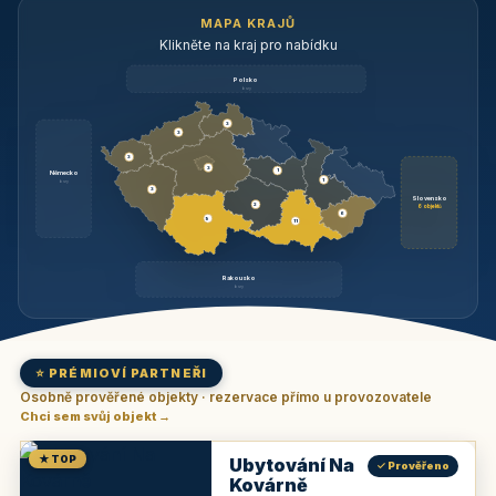
MAPA KRAJŮ
Klikněte na kraj pro nabídku
Polsko
brzy
3
3
3
3
1
Německo
1
brzy
3
Slovensko
2
6 objektů
6
9
11
Rakousko
brzy
⭐ PRÉMIOVÍ PARTNEŘI
Osobně prověřené objekty · rezervace přímo u provozovatele
Chci sem svůj objekt →
★ TOP
Ubytování Na
✓ Prověřeno
Kovárně