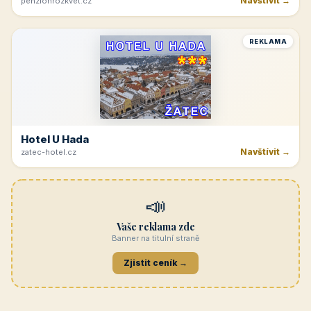
Navštívit →
penzionrozkvet.cz
REKLAMA
Hotel U Hada
Navštívit →
zatec-hotel.cz
📣
Vaše reklama zde
Banner na titulní straně
Zjistit ceník →