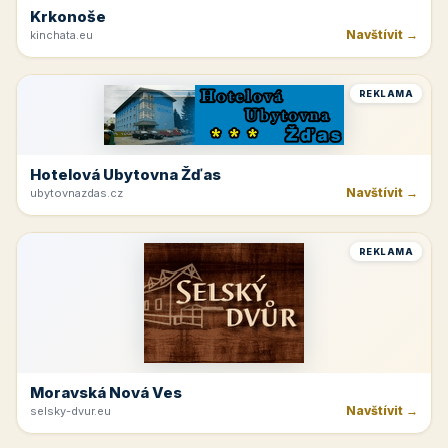
Krkonoše
Navštívit →
kinchata.eu
REKLAMA
Hotelová Ubytovna Žďas
Navštívit →
ubytovnazdas.cz
REKLAMA
Moravská Nová Ves
Navštívit →
selsky-dvur.eu