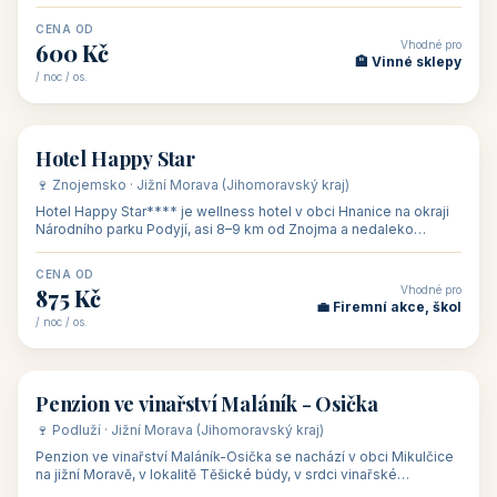
asi 8 km od dáln
CENA OD
Vhodné pro
600 Kč
🏨 Vinné sklepy
/ noc / os.
👥 54
🏨 hotel
Hotel Happy Star
🍷 Znojemsko · Jižní Morava (Jihomoravský kraj)
Hotel Happy Star**** je wellness hotel v obci Hnanice na okraji
Národního parku Podyjí, asi 8–9 km od Znojma a nedaleko
rakouských hranic, v
CENA OD
Vhodné pro
875 Kč
💼 Firemní akce, škol
/ noc / os.
👥 15
🏡 penzion
Penzion ve vinařství Maláník - Osička
🍷 Podluží · Jižní Morava (Jihomoravský kraj)
Penzion ve vinařství Maláník-Osička se nachází v obci Mikulčice
na jižní Moravě, v lokalitě Těšické búdy, v srdci vinařské
podoblasti Slovác