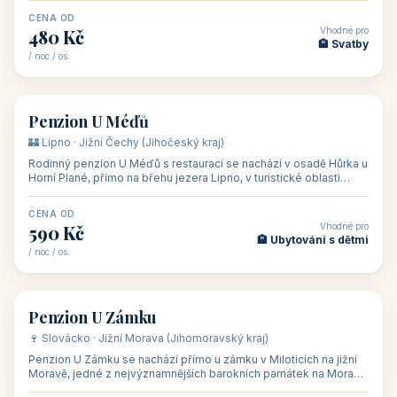
CENA OD
Vhodné pro
480 Kč
🏨 Svatby
/ noc / os.
👥 26
🏡 penzion
Penzion U Méďů
🏰 Lipno · Jižní Čechy (Jihočeský kraj)
Rodinný penzion U Méďů s restaurací se nachází v osadě Hůrka u
Horní Plané, přímo na břehu jezera Lipno, v turistické oblasti
Šumava. Pokoje
CENA OD
Vhodné pro
590 Kč
🏨 Ubytování s dětmi
/ noc / os.
👥 28
🏡 penzion
Penzion U Zámku
🍷 Slovácko · Jižní Morava (Jihomoravský kraj)
Penzion U Zámku se nachází přímo u zámku v Miloticích na jižní
Moravě, jedné z nejvýznamnějších barokních památek na Moravě,
v budově bývalé