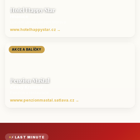
Hotel Happy Star
Hnanice
Luxusní ubytování jižní Morava
www.hotelhappystar.cz →
AKCE A BALÍČKY
Penzion Maštal
Český Krumlov
Penzion a restaurace
wwww.penzionmastal.satlava.cz →
⚡ LAST MINUTE