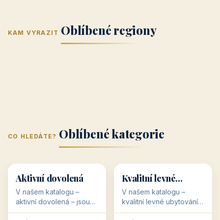
Jižní Morava
Jižní Čechy
(Jihomoravský
(Jihočeský
Střední Čechy
Oblíbené regiony
kraj)
Karlovarský
kraj)
KAM VYRAZIT
Zlínský kraj
Žilinský
(Středočeský
11 objektů
kraj
9 objektů
Liberecký kraj
6 objektů
Plzeňský kraj
4 objekty
kraj)
3 objekty
3 objekty
3 objekty
3 objekty
Oblíbené kategorie
CO HLEDÁTE?
🥾
💰
🥾
💰
36 objektů
34 objektů
Aktivní dovolená
Kvalitní levné
ubytování
V našem katalogu –
V našem katalogu –
aktivní dovolená – jsou
kvalitní levné ubytování –
pro Vás připraveny
jsou pro Vás připraveny