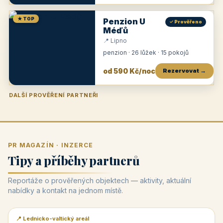
★ TOP
Penzion U
✓ Prověřeno
Méďů
📍 Lipno
penzion · 26 lůžek · 15 pokojů
od 590 Kč/noc
Rezervovat →
DALŠÍ PROVĚŘENÍ PARTNEŘI
Penzion U Zámku
Pension Faber
Penzion a vinařství Dobrovolný
Penzion a restaurace Maštal
Krčma Šatlava
Hotel Rozvoj
Penzion Zvoneček
Penzion Selský dvůr
Penzion Thallerův dům
Hotel Lípa
★
od 500 Kč
★
od 845 Kč
★
od 300 Kč
★
od 360 Kč
★
🍽️
★
od 400 Kč
★
od 550 Kč
★
od 530 Kč
★
od 1 190 Kč
★
od 450 Kč
PR MAGAZÍN · INZERCE
Tipy a příběhy partnerů
Reportáže o prověřených objektech — aktivity, aktuální
nabídky a kontakt na jednom místě.
📍 Lednicko-valtický areál
📰 PR článek