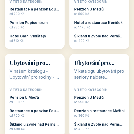
objekty, které s aktivní
objekty, které nabízí
V TÉTO KATEGORII:
V TÉTO KATEGORII:
dovolenou přímo
cenově dostupné
Restaurace a penzion Eduard
Penzion U Méďů
souvisejí. Aktivní
ubytování v ČR. Budete
od 700 Kč
od 590 Kč
dovolená nebo aktivní
překvapeni, že i v nižší
Penzion Pepicentrum
Hotel a restaurace Koníček
odpočinek jso...
c...
od 250 Kč
od 1 170 Kč
Hotel Garni Vildštejn
Šikland u Zvole nad Pernštejnem
👨‍👩‍👧‍👦
🧓
od 310 Kč
od 490 Kč
👨‍👩‍👧‍👦
🧓
34 objektů
33 objektů
Ubytování pro
Ubytování pro
rodiny
seniory
V našem katalogu -
V katalogu ubytování pro
Ubytování pro rodiny -
seniory najdete
jsou pro Vás připraveny
penziony a hotely, které
objekty, které svojí
jsou přizpůsobeny pro
V TÉTO KATEGORII:
V TÉTO KATEGORII:
polohou či vybaveností,
ubytování klientů vyššího
Penzion U Méďů
Penzion U Méďů
nabízí klidné ubytování
věku. Některé z nich
od 590 Kč
od 590 Kč
pro rodiny. Penziony,...
nabízí speciální balíč...
Restaurace a penzion Eduard
Penzion a restaurace Maštal
od 700 Kč
od 360 Kč
Šikland u Zvole nad Pernštejnem
Šikland u Zvole nad Pernštejnem
💕
🚴
od 490 Kč
od 490 Kč