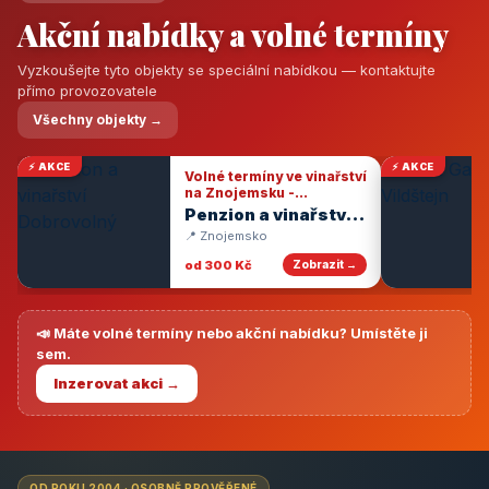
Akční nabídky a volné termíny
Vyzkoušejte tyto objekty se speciální nabídkou — kontaktujte
přímo provozovatele
Všechny objekty →
⚡ AKCE
⚡ AKCE
Volné termíny ve vinařství
na Znojemsku -
degustace vín
Penzion a vinařství
Dobrovolný
📍 Znojemsko
od 300 Kč
Zobrazit →
📣 Máte volné termíny nebo akční nabídku? Umístěte ji
sem.
Inzerovat akci →
OD ROKU 2004 · OSOBNĚ PROVĚŘENÉ