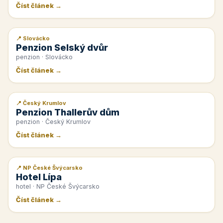
Číst článek →
📍 Slovácko
📰 PR článek
Penzion Selský dvůr
penzion · Slovácko
Číst článek →
📍 Český Krumlov
📰 PR článek
Penzion Thallerův dům
penzion · Český Krumlov
Číst článek →
📍 NP České Švýcarsko
📰 PR článek
Hotel Lípa
hotel · NP České Švýcarsko
Číst článek →