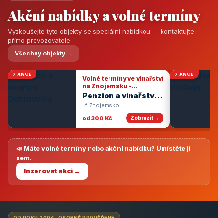
Akční nabídky a volné termíny
Vyzkoušejte tyto objekty se speciální nabídkou — kontaktujte
přímo provozovatele
Všechny objekty →
⚡ AKCE
⚡ AKCE
Volné termíny ve vinařství
na Znojemsku -
degustace vín
Penzion a vinařství
Dobrovolný
📍 Znojemsko
od 300 Kč
Zobrazit →
📣 Máte volné termíny nebo akční nabídku? Umístěte ji
sem.
Inzerovat akci →
OD ROKU 2004 · OSOBNĚ PROVĚŘENÉ