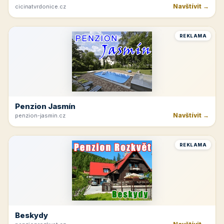
Navštívit →
cicinatvrdonice.cz
REKLAMA
Penzion Jasmín
Navštívit →
penzion-jasmin.cz
REKLAMA
Beskydy