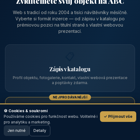
Zviditelněte svůj objekt na ABC
Web s tradicí od roku 2004 a tisíci návštěvníky měsíčně.
Vyberte si formát inzerce — od zápisu v katalogu po
prémiovou pozici na titulní straně s vlastní webovou
prezentací.
📋
Zápis v katalogu
Profil objektu, fotogalerie, kontakt, vlastní webová prezentace
a poptávky zdarma.
NEJPRODÁVANĚJŠÍ
⭐
🍪 Cookies & soukromí
Používáme cookies pro funkčnost webu. Volitelně i
✓ Přijmout vše
💬
Prémiový partner
pro analytiku a marketing.
Jen nutné
TOP pozice na titulce, přednost ve výpisech, zlatý odznak a
Detaily
🖥️ Desktop verze
Design
banner.