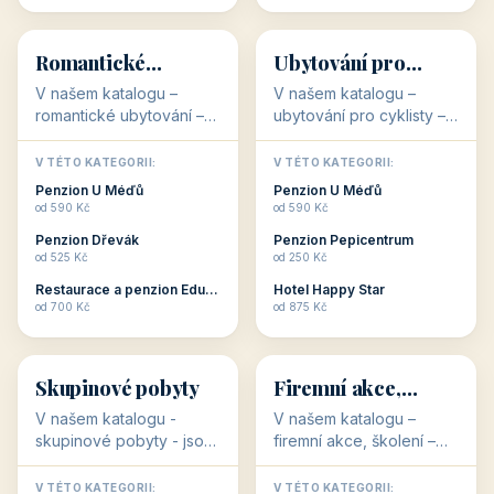
💕
🚴
32 objektů
32 objektů
Romantické
Ubytování pro
ubytování
cyklisty
V našem katalogu –
V našem katalogu –
romantické ubytování –
ubytování pro cyklisty –
jsou pro Vás připraveny
jsou pro Vás připraveny
objekty, které svojí
objekty, které jsou na
V TÉTO KATEGORII:
V TÉTO KATEGORII:
stavbou, polohou anebo
milovníky cykloturistiky
Penzion U Méďů
Penzion U Méďů
zaměřením nabízí
připraveny. Většinou mají
od 590 Kč
od 590 Kč
romantické pobyty.
přímo kolárny a...
Penzion Dřevák
Penzion Pepicentrum
Romantické ...
od 525 Kč
od 250 Kč
Restaurace a penzion Eduard
Hotel Happy Star
👥
💼
od 700 Kč
od 875 Kč
👥
💼
32 objektů
31 objektů
Skupinové pobyty
Firemní akce,
školení
V našem katalogu -
V našem katalogu –
skupinové pobyty - jsou
firemní akce, školení –
pro Vás připraveny
jsou pro Vás připraveny
objekty, které nabízí
objekty, které mají
V TÉTO KATEGORII:
V TÉTO KATEGORII: