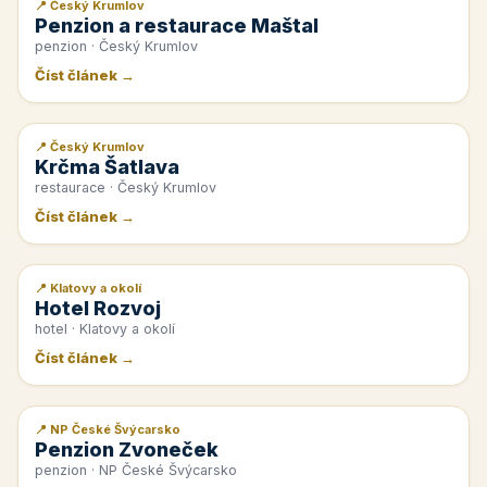
📍 Český Krumlov
📰 PR článek
Penzion a restaurace Maštal
penzion · Český Krumlov
Číst článek →
📍 Český Krumlov
📰 PR článek
Krčma Šatlava
restaurace · Český Krumlov
Číst článek →
📍 Klatovy a okolí
📰 PR článek
Hotel Rozvoj
hotel · Klatovy a okolí
Číst článek →
📍 NP České Švýcarsko
📰 PR článek
Penzion Zvoneček
penzion · NP České Švýcarsko