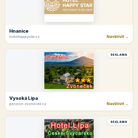
Hnanice
Navštívit →
hotelhappystar.cz
REKLAMA
Vysoká Lípa
Navštívit →
penzion-zvonecek.cz
REKLAMA