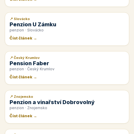
📍 Slovácko
📰 PR článek
Penzion U Zámku
penzion · Slovácko
Číst článek →
📍 Český Krumlov
📰 PR článek
Pension Faber
penzion · Český Krumlov
Číst článek →
📍 Znojemsko
📰 PR článek
Penzion a vinařství Dobrovolný
penzion · Znojemsko
Číst článek →