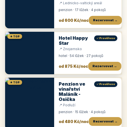
📍 Lednicko-valtický areál
penzion · 17 lůžek · 4 pokojů
od 600 Kč/noc
Rezervovat →
★ TOP
Hotel Happy
✓ Prověřeno
Star
📍 Znojemsko
hotel · 54 lůžek · 27 pokojů
od 875 Kč/noc
Rezervovat →
★ TOP
Penzion ve
✓ Prověřeno
vinařství
Maláník -
Osička
📍 Podluží
penzion · 15 lůžek · 4 pokojů
od 480 Kč/noc
Rezervovat →