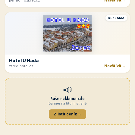
Navštívit →
penzionrozkvet.cz
REKLAMA
Hotel U Hada
Navštívit →
zatec-hotel.cz
📣
Vaše reklama zde
Banner na titulní straně
Zjistit ceník →