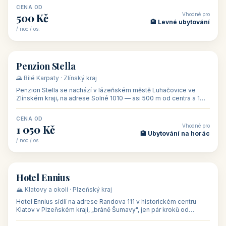
CENA OD
Vhodné pro
500 Kč
🏨 Levné ubytování
/ noc / os.
👥 44
🏡 penzion
Penzion Stella
🌄 Bílé Karpaty · Zlínský kraj
Penzion Stella se nachází v lázeňském městě Luhačovice ve
Zlínském kraji, na adrese Solné 1010 — asi 500 m od centra a 1
km od lázeňské kolo
CENA OD
Vhodné pro
1 050 Kč
🏨 Ubytování na horác
/ noc / os.
👥 50
🏨 hotel
Hotel Ennius
🏔️ Klatovy a okolí · Plzeňský kraj
Hotel Ennius sídlí na adrese Randova 111 v historickém centru
Klatov v Plzeňském kraji, „bráně Šumavy", jen pár kroků od
hlavního náměs