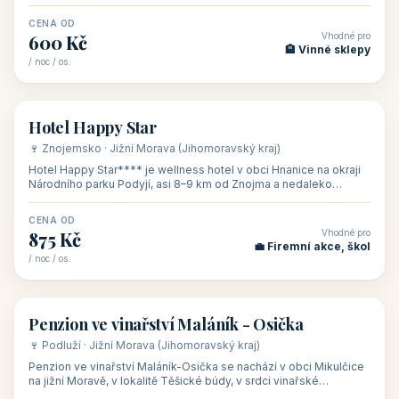
asi 8 km od dáln
CENA OD
Vhodné pro
600 Kč
🏨 Vinné sklepy
/ noc / os.
👥 54
🏨 hotel
Hotel Happy Star
🍷 Znojemsko · Jižní Morava (Jihomoravský kraj)
Hotel Happy Star**** je wellness hotel v obci Hnanice na okraji
Národního parku Podyjí, asi 8–9 km od Znojma a nedaleko
rakouských hranic, v
CENA OD
Vhodné pro
875 Kč
💼 Firemní akce, škol
/ noc / os.
👥 15
🏡 penzion
Penzion ve vinařství Maláník - Osička
🍷 Podluží · Jižní Morava (Jihomoravský kraj)
Penzion ve vinařství Maláník-Osička se nachází v obci Mikulčice
na jižní Moravě, v lokalitě Těšické búdy, v srdci vinařské
podoblasti Slovác