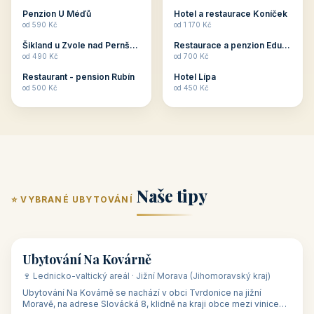
ubytování skupin v
zkušenosti pořádat i
Penzion U Méďů
Hotel a restaurace Koníček
penzionech, hotelích a
menší firemní akce a
od 590 Kč
od 1 170 Kč
apartmánech v ČR.
firemní školení, ale také
Šikland u Zvole nad Pernštejnem
Restaurace a penzion Eduard
Budete překva...
ob...
od 490 Kč
od 700 Kč
Restaurant - pension Rubín
Hotel Lípa
od 500 Kč
od 450 Kč
Naše tipy
⭐ VYBRANÉ UBYTOVÁNÍ
👥 17
🏡 penzion
Ubytování Na Kovárně
🍷 Lednicko-valtický areál · Jižní Morava (Jihomoravský kraj)
Ubytování Na Kovárně se nachází v obci Tvrdonice na jižní
Moravě, na adrese Slovácká 8, klidně na kraji obce mezi vinicemi,