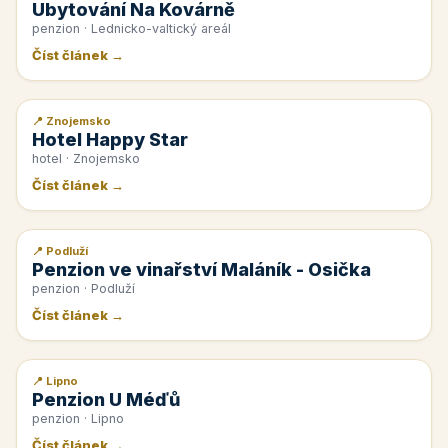
Ubytování Na Kovárně
penzion · Lednicko-valtický areál
Číst článek →
📍 Znojemsko
📰 PR článek
Hotel Happy Star
hotel · Znojemsko
Číst článek →
📍 Podluží
📰 PR článek
Penzion ve vinařství Maláník - Osička
penzion · Podluží
Číst článek →
📍 Lipno
📰 PR článek
Penzion U Méďů
penzion · Lipno
Číst článek →