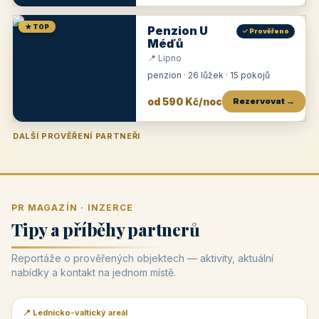
★ TOP
Penzion U
✓ Prověřeno
Méďů
📍 Lipno
penzion · 26 lůžek · 15 pokojů
od 590 Kč/noc
Rezervovat →
DALŠÍ PROVĚŘENÍ PARTNEŘI
Penzion U Zámku
Pension Faber
Penzion a vinařství Dobrovolný
Penzion a restaurace Maštal
Krčma Šatlava
Hotel Rozvoj
Penzion Zvoneček
Penzion Selský dvůr
Penzion Thallerův dům
Hotel Lípa
★
od 500 Kč
★
od 845 Kč
★
od 300 Kč
★
od 360 Kč
★
🍽️
★
od 400 Kč
★
od 550 Kč
★
od 530 Kč
★
od 1 190 Kč
★
od 450 Kč
PR MAGAZÍN · INZERCE
Tipy a příběhy partnerů
Reportáže o prověřených objektech — aktivity, aktuální
nabídky a kontakt na jednom místě.
📍 Lednicko-valtický areál
📰 PR článek