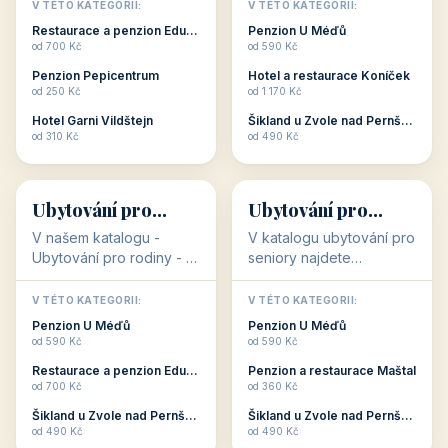
objekty, které s aktivní
objekty, které nabízí
V TÉTO KATEGORII:
V TÉTO KATEGORII:
dovolenou přímo
cenově dostupné
Restaurace a penzion Eduard
Penzion U Méďů
souvisejí. Aktivní
ubytování v ČR. Budete
od 700 Kč
od 590 Kč
dovolená nebo aktivní
překvapeni, že i v nižší
Penzion Pepicentrum
Hotel a restaurace Koníček
odpočinek jso...
c...
od 250 Kč
od 1 170 Kč
Hotel Garni Vildštejn
Šikland u Zvole nad Pernštejnem
👨‍👩‍👧‍👦
🧓
od 310 Kč
od 490 Kč
👨‍👩‍👧‍👦
🧓
34 objektů
33 objektů
Ubytování pro
Ubytování pro
rodiny
seniory
V našem katalogu -
V katalogu ubytování pro
Ubytování pro rodiny -
seniory najdete
jsou pro Vás připraveny
penziony a hotely, které
objekty, které svojí
jsou přizpůsobeny pro
V TÉTO KATEGORII:
V TÉTO KATEGORII:
polohou či vybaveností,
ubytování klientů vyššího
Penzion U Méďů
Penzion U Méďů
nabízí klidné ubytování
věku. Některé z nich
od 590 Kč
od 590 Kč
pro rodiny. Penziony,...
nabízí speciální balíč...
Restaurace a penzion Eduard
Penzion a restaurace Maštal
od 700 Kč
od 360 Kč
Šikland u Zvole nad Pernštejnem
Šikland u Zvole nad Pernštejnem
💕
🚴
od 490 Kč
od 490 Kč