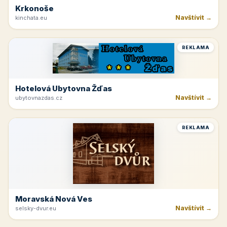
Krkonoše
Navštívit →
kinchata.eu
REKLAMA
Hotelová Ubytovna Žďas
Navštívit →
ubytovnazdas.cz
REKLAMA
Moravská Nová Ves
Navštívit →
selsky-dvur.eu