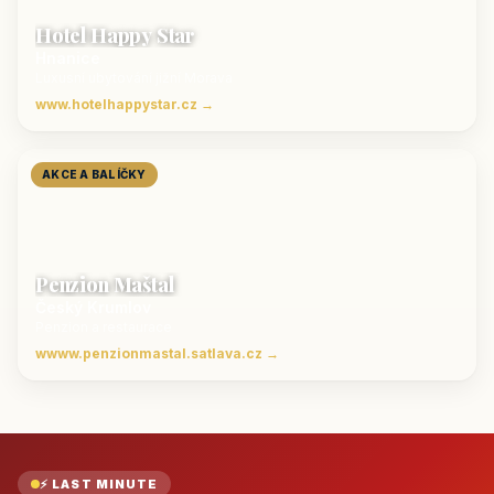
Hotel Happy Star
Hnanice
Luxusní ubytování jižní Morava
www.hotelhappystar.cz →
AKCE A BALÍČKY
Penzion Maštal
Český Krumlov
Penzion a restaurace
wwww.penzionmastal.satlava.cz →
⚡ LAST MINUTE