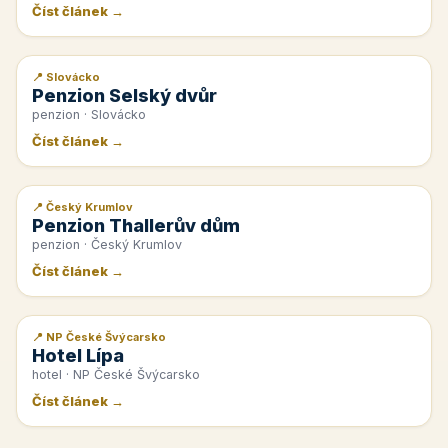
Číst článek →
📍 Slovácko
📰 PR článek
Penzion Selský dvůr
penzion · Slovácko
Číst článek →
📍 Český Krumlov
📰 PR článek
Penzion Thallerův dům
penzion · Český Krumlov
Číst článek →
📍 NP České Švýcarsko
📰 PR článek
Hotel Lípa
hotel · NP České Švýcarsko
Číst článek →