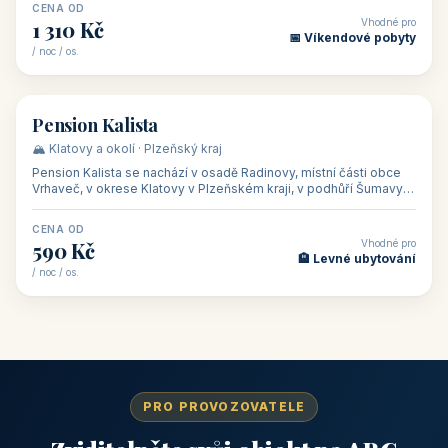
CENA OD
Vhodné pro
1 310 Kč
📅 Víkendové pobyty
/ noc / os.
👥 40
🏡 penzion
Pension Kalista
🏔️ Klatovy a okolí · Plzeňský kraj
Pension Kalista se nachází v osadě Radinovy, místní části obce
Vrhaveč, v okrese Klatovy v Plzeňském kraji, v podhůří Šumavy
— do města Klat
CENA OD
Vhodné pro
590 Kč
🏨 Levné ubytování
/ noc / os.
PRO PROVOZOVATELE