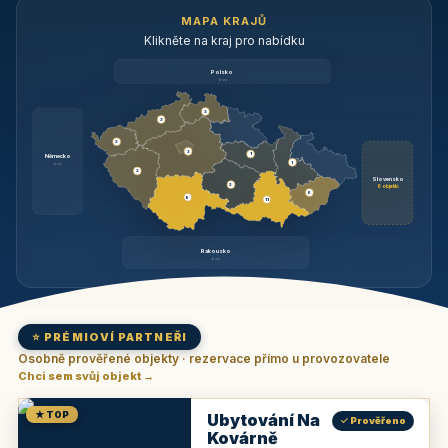
MAPA KRAJŮ
Klikněte na kraj pro nabídku
Polsko
brzy
3
3
3
3
1
Německo
1
brzy
3
Slovensko
2
6 objektů
6
9
11
Rakousko
brzy
⭐ PRÉMIOVÍ PARTNEŘI
Osobně prověřené objekty · rezervace přímo u provozovatele
Chci sem svůj objekt →
★ TOP
Ubytování Na
✓ Prověřeno
Kovárně