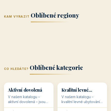
Jižní Morava
Jižní Čechy
(Jihomoravský
(Jihočeský
Střední Čechy
Oblíbené regiony
kraj)
Karlovarský
kraj)
KAM VYRAZIT
Zlínský kraj
Žilinský
(Středočeský
11 objektů
kraj
9 objektů
Liberecký kraj
6 objektů
Plzeňský kraj
4 objekty
kraj)
3 objekty
3 objekty
3 objekty
3 objekty
Oblíbené kategorie
CO HLEDÁTE?
🥾
💰
🥾
💰
36 objektů
34 objektů
Aktivní dovolená
Kvalitní levné
ubytování
V našem katalogu –
V našem katalogu –
aktivní dovolená – jsou
kvalitní levné ubytování –
pro Vás připraveny
jsou pro Vás připraveny