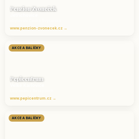
Penzion Zvoneček
Jetřichovice
ubytování České Švýcarsko
www.penzion-zvonecek.cz →
AKCE A BALÍČKY
Pepicentrum
Velké Karlovice
Ubytování v Beskydech
www.pepicentrum.cz →
AKCE A BALÍČKY