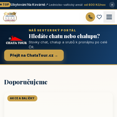
×
Ubytování Na Kovárně
📍 Lednicko-valtický areál
· od 600 Kč/noc
 TOP
NÁŠ SESTERSKÝ PORTÁL
Hledáte chatu nebo chalupu?
Stovky chat, chalup a srubů k pronájmu po celé
ČR.
Přejít na ChataTour.cz →
Doporučujeme
AKCE A BALÍČKY