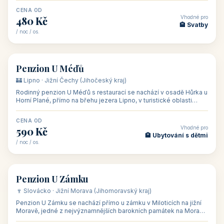
CENA OD
Vhodné pro
480 Kč
🏨 Svatby
/ noc / os.
👥 26
🏡 penzion
Penzion U Méďů
🏰 Lipno · Jižní Čechy (Jihočeský kraj)
Rodinný penzion U Méďů s restaurací se nachází v osadě Hůrka u
Horní Plané, přímo na břehu jezera Lipno, v turistické oblasti
Šumava. Pokoje
CENA OD
Vhodné pro
590 Kč
🏨 Ubytování s dětmi
/ noc / os.
👥 28
🏡 penzion
Penzion U Zámku
🍷 Slovácko · Jižní Morava (Jihomoravský kraj)
Penzion U Zámku se nachází přímo u zámku v Miloticích na jižní
Moravě, jedné z nejvýznamnějších barokních památek na Moravě,
v budově bývalé