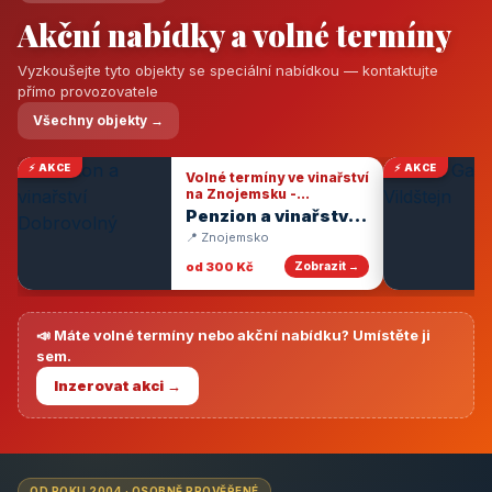
Akční nabídky a volné termíny
Vyzkoušejte tyto objekty se speciální nabídkou — kontaktujte
přímo provozovatele
Všechny objekty →
⚡ AKCE
⚡ AKCE
Volné termíny ve vinařství
na Znojemsku -
degustace vín
Penzion a vinařství
Dobrovolný
📍 Znojemsko
od 300 Kč
Zobrazit →
📣 Máte volné termíny nebo akční nabídku? Umístěte ji
sem.
Inzerovat akci →
OD ROKU 2004 · OSOBNĚ PROVĚŘENÉ