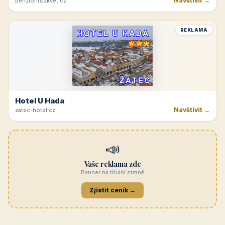
Navštívit →
penzionrozkvet.cz
REKLAMA
Hotel U Hada
Navštívit →
zatec-hotel.cz
📣
Vaše reklama zde
Banner na titulní straně
Zjistit ceník →