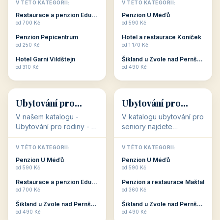
objekty, které s aktivní
objekty, které nabízí
V TÉTO KATEGORII:
V TÉTO KATEGORII:
dovolenou přímo
cenově dostupné
Restaurace a penzion Eduard
Penzion U Méďů
souvisejí. Aktivní
ubytování v ČR. Budete
od 700 Kč
od 590 Kč
dovolená nebo aktivní
překvapeni, že i v nižší
Penzion Pepicentrum
Hotel a restaurace Koníček
odpočinek jso...
c...
od 250 Kč
od 1 170 Kč
Hotel Garni Vildštejn
Šikland u Zvole nad Pernštejnem
👨‍👩‍👧‍👦
🧓
od 310 Kč
od 490 Kč
👨‍👩‍👧‍👦
🧓
34 objektů
33 objektů
Ubytování pro
Ubytování pro
rodiny
seniory
V našem katalogu -
V katalogu ubytování pro
Ubytování pro rodiny -
seniory najdete
jsou pro Vás připraveny
penziony a hotely, které
objekty, které svojí
jsou přizpůsobeny pro
V TÉTO KATEGORII:
V TÉTO KATEGORII:
polohou či vybaveností,
ubytování klientů vyššího
Penzion U Méďů
Penzion U Méďů
nabízí klidné ubytování
věku. Některé z nich
od 590 Kč
od 590 Kč
pro rodiny. Penziony,...
nabízí speciální balíč...
Restaurace a penzion Eduard
Penzion a restaurace Maštal
od 700 Kč
od 360 Kč
Šikland u Zvole nad Pernštejnem
Šikland u Zvole nad Pernštejnem
💕
🚴
od 490 Kč
od 490 Kč