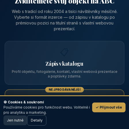
Zviditelněte svůj objekt na ABC
Web s tradicí od roku 2004 a tisíci návštěvníky měsíčně.
Vyberte si formát inzerce — od zápisu v katalogu po
prémiovou pozici na titulní straně s vlastní webovou
prezentací.
📋
Zápis v katalogu
Profil objektu, fotogalerie, kontakt, vlastní webová prezentace
a poptávky zdarma.
NEJPRODÁVANĚJŠÍ
⭐
🍪 Cookies & soukromí
Používáme cookies pro funkčnost webu. Volitelně i
✓ Přijmout vše
💬
Prémiový partner
pro analytiku a marketing.
Jen nutné
TOP pozice na titulce, přednost ve výpisech, zlatý odznak a
Detaily
🖥️ Desktop verze
Design
banner.