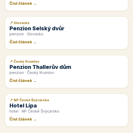
Číst článek →
📍 Slovácko
📰 PR článek
Penzion Selský dvůr
penzion · Slovácko
Číst článek →
📍 Český Krumlov
📰 PR článek
Penzion Thallerův dům
penzion · Český Krumlov
Číst článek →
📍 NP České Švýcarsko
📰 PR článek
Hotel Lípa
hotel · NP České Švýcarsko
Číst článek →