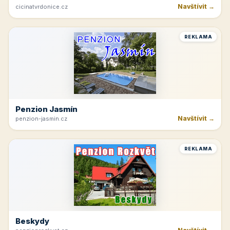
Navštívit →
cicinatvrdonice.cz
REKLAMA
Penzion Jasmín
Navštívit →
penzion-jasmin.cz
REKLAMA
Beskydy