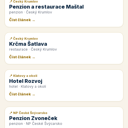
📍 Český Krumlov
📰 PR článek
Penzion a restaurace Maštal
penzion · Český Krumlov
Číst článek →
📍 Český Krumlov
📰 PR článek
Krčma Šatlava
restaurace · Český Krumlov
Číst článek →
📍 Klatovy a okolí
📰 PR článek
Hotel Rozvoj
hotel · Klatovy a okolí
Číst článek →
📍 NP České Švýcarsko
📰 PR článek
Penzion Zvoneček
penzion · NP České Švýcarsko