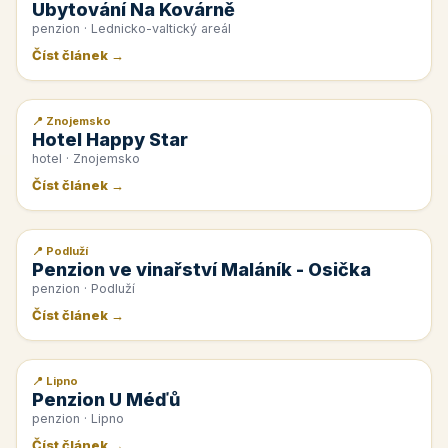
Ubytování Na Kovárně
penzion · Lednicko-valtický areál
Číst článek →
📍 Znojemsko
📰 PR článek
Hotel Happy Star
hotel · Znojemsko
Číst článek →
📍 Podluží
📰 PR článek
Penzion ve vinařství Maláník - Osička
penzion · Podluží
Číst článek →
📍 Lipno
📰 PR článek
Penzion U Méďů
penzion · Lipno
Číst článek →