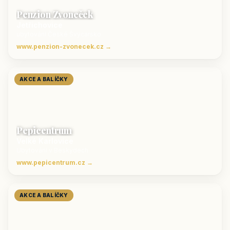
Penzion Zvoneček
Jetřichovice
ubytování České Švýcarsko
www.penzion-zvonecek.cz →
AKCE A BALÍČKY
Pepicentrum
Velké Karlovice
Ubytování v Beskydech
www.pepicentrum.cz →
AKCE A BALÍČKY