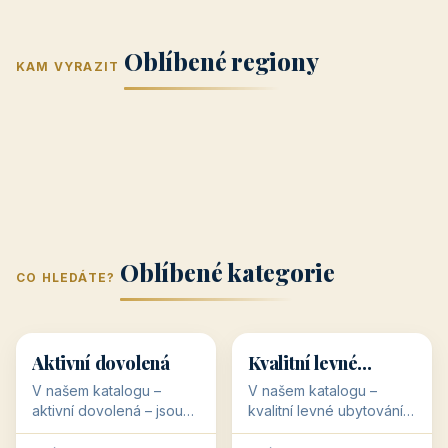
Jižní Morava
Jižní Čechy
(Jihomoravský
(Jihočeský
Střední Čechy
Oblíbené regiony
kraj)
Karlovarský
kraj)
KAM VYRAZIT
Zlínský kraj
Žilinský
(Středočeský
11 objektů
kraj
9 objektů
Liberecký kraj
6 objektů
Plzeňský kraj
4 objekty
kraj)
3 objekty
3 objekty
3 objekty
3 objekty
Oblíbené kategorie
CO HLEDÁTE?
🥾
💰
🥾
💰
36 objektů
34 objektů
Aktivní dovolená
Kvalitní levné
ubytování
V našem katalogu –
V našem katalogu –
aktivní dovolená – jsou
kvalitní levné ubytování –
pro Vás připraveny
jsou pro Vás připraveny