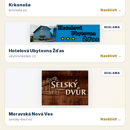
Krkonoše
Navštívit →
kinchata.eu
REKLAMA
Hotelová Ubytovna Žďas
Navštívit →
ubytovnazdas.cz
REKLAMA
Moravská Nová Ves
Navštívit →
selsky-dvur.eu