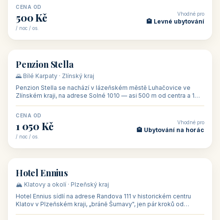
CENA OD
Vhodné pro
500 Kč
🏨 Levné ubytování
/ noc / os.
👥 44
🏡 penzion
Penzion Stella
🌄 Bílé Karpaty · Zlínský kraj
Penzion Stella se nachází v lázeňském městě Luhačovice ve
Zlínském kraji, na adrese Solné 1010 — asi 500 m od centra a 1
km od lázeňské kolo
CENA OD
Vhodné pro
1 050 Kč
🏨 Ubytování na horác
/ noc / os.
👥 50
🏨 hotel
Hotel Ennius
🏔️ Klatovy a okolí · Plzeňský kraj
Hotel Ennius sídlí na adrese Randova 111 v historickém centru
Klatov v Plzeňském kraji, „bráně Šumavy", jen pár kroků od
hlavního náměs