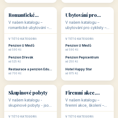
💕
🚴
32 objektů
32 objektů
Romantické
Ubytování pro
ubytování
cyklisty
V našem katalogu –
V našem katalogu –
romantické ubytování –
ubytování pro cyklisty –
jsou pro Vás připraveny
jsou pro Vás připraveny
objekty, které svojí
objekty, které jsou na
V TÉTO KATEGORII:
V TÉTO KATEGORII:
stavbou, polohou anebo
milovníky cykloturistiky
Penzion U Méďů
Penzion U Méďů
zaměřením nabízí
připraveny. Většinou mají
od 590 Kč
od 590 Kč
romantické pobyty.
přímo kolárny a...
Penzion Dřevák
Penzion Pepicentrum
Romantické ...
od 525 Kč
od 250 Kč
Restaurace a penzion Eduard
Hotel Happy Star
👥
💼
od 700 Kč
od 875 Kč
👥
💼
32 objektů
31 objektů
Skupinové pobyty
Firemní akce,
školení
V našem katalogu -
V našem katalogu –
skupinové pobyty - jsou
firemní akce, školení –
pro Vás připraveny
jsou pro Vás připraveny
objekty, které nabízí
objekty, které mají
V TÉTO KATEGORII:
V TÉTO KATEGORII: