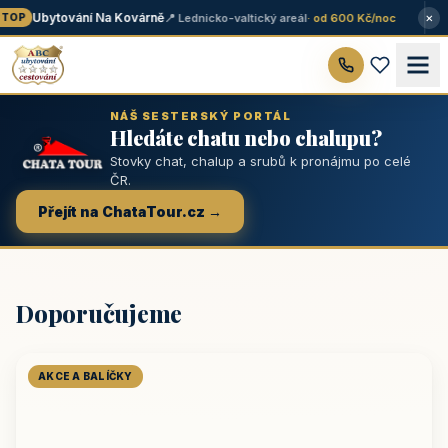
×
Ubytování Na Kovárně
📍 Lednicko-valtický areál
· od 600 Kč/noc
TOP
NÁŠ SESTERSKÝ PORTÁL
Hledáte chatu nebo chalupu?
Stovky chat, chalup a srubů k pronájmu po celé
ČR.
Přejít na ChataTour.cz →
Doporučujeme
AKCE A BALÍČKY