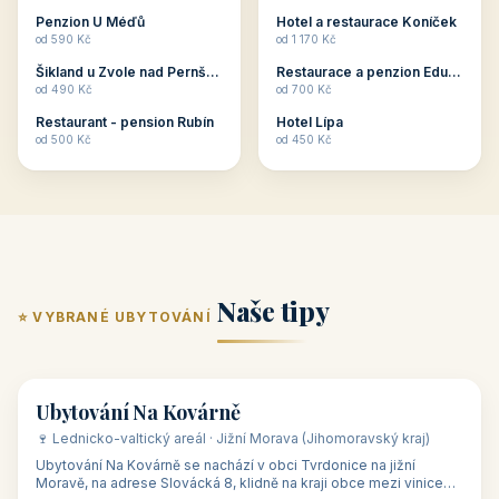
ubytování skupin v
zkušenosti pořádat i
Penzion U Méďů
Hotel a restaurace Koníček
penzionech, hotelích a
menší firemní akce a
od 590 Kč
od 1 170 Kč
apartmánech v ČR.
firemní školení, ale také
Šikland u Zvole nad Pernštejnem
Restaurace a penzion Eduard
Budete překva...
ob...
od 490 Kč
od 700 Kč
Restaurant - pension Rubín
Hotel Lípa
od 500 Kč
od 450 Kč
Naše tipy
⭐ VYBRANÉ UBYTOVÁNÍ
👥 17
🏡 penzion
Ubytování Na Kovárně
🍷 Lednicko-valtický areál · Jižní Morava (Jihomoravský kraj)
Ubytování Na Kovárně se nachází v obci Tvrdonice na jižní
Moravě, na adrese Slovácká 8, klidně na kraji obce mezi vinicemi,