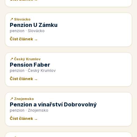
📍 Slovácko
📰 PR článek
Penzion U Zámku
penzion · Slovácko
Číst článek →
📍 Český Krumlov
📰 PR článek
Pension Faber
penzion · Český Krumlov
Číst článek →
📍 Znojemsko
📰 PR článek
Penzion a vinařství Dobrovolný
penzion · Znojemsko
Číst článek →