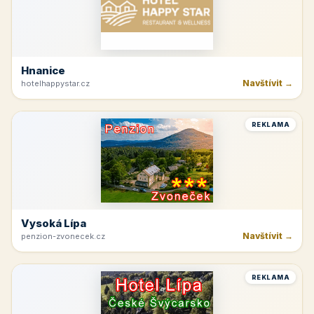
Hnanice
Navštívit →
hotelhappystar.cz
REKLAMA
Vysoká Lípa
Navštívit →
penzion-zvonecek.cz
REKLAMA