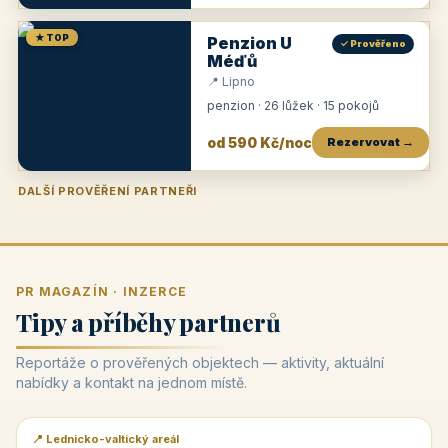
★ TOP
Penzion U
✓ Prověřeno
Méďů
📍 Lipno
penzion · 26 lůžek · 15 pokojů
od 590 Kč/noc
Rezervovat →
DALŠÍ PROVĚŘENÍ PARTNEŘI
Penzion U Zámku
Pension Faber
Penzion a vinařství Dobrovolný
Penzion a restaurace Maštal
Krčma Šatlava
Hotel Rozvoj
Penzion Zvoneček
Penzion Selský dvůr
Penzion Thallerův dům
Hotel Lípa
★
od 500 Kč
★
od 845 Kč
★
od 300 Kč
★
od 360 Kč
★
🍽️
★
od 400 Kč
★
od 550 Kč
★
od 530 Kč
★
od 1 190 Kč
★
od 450 Kč
PR MAGAZÍN · INZERCE
Tipy a příběhy partnerů
Reportáže o prověřených objektech — aktivity, aktuální
nabídky a kontakt na jednom místě.
📍 Lednicko-valtický areál
📰 PR článek