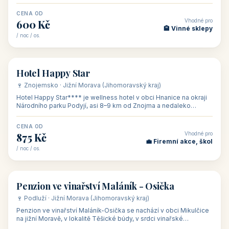
asi 8 km od dáln
CENA OD
Vhodné pro
600 Kč
🏨 Vinné sklepy
/ noc / os.
👥 54
🏨 hotel
Hotel Happy Star
🍷 Znojemsko · Jižní Morava (Jihomoravský kraj)
Hotel Happy Star**** je wellness hotel v obci Hnanice na okraji
Národního parku Podyjí, asi 8–9 km od Znojma a nedaleko
rakouských hranic, v
CENA OD
Vhodné pro
875 Kč
💼 Firemní akce, škol
/ noc / os.
👥 15
🏡 penzion
Penzion ve vinařství Maláník - Osička
🍷 Podluží · Jižní Morava (Jihomoravský kraj)
Penzion ve vinařství Maláník-Osička se nachází v obci Mikulčice
na jižní Moravě, v lokalitě Těšické búdy, v srdci vinařské
podoblasti Slovác