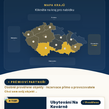
MAPA KRAJŮ
Klikněte na kraj pro nabídku
Polsko
brzy
3
3
3
3
1
Německo
1
brzy
3
Slovensko
2
6 objektů
6
9
11
Rakousko
brzy
⭐ PRÉMIOVÍ PARTNEŘI
Osobně prověřené objekty · rezervace přímo u provozovatele
Chci sem svůj objekt →
★ TOP
Ubytování Na
✓ Prověřeno
Kovárně