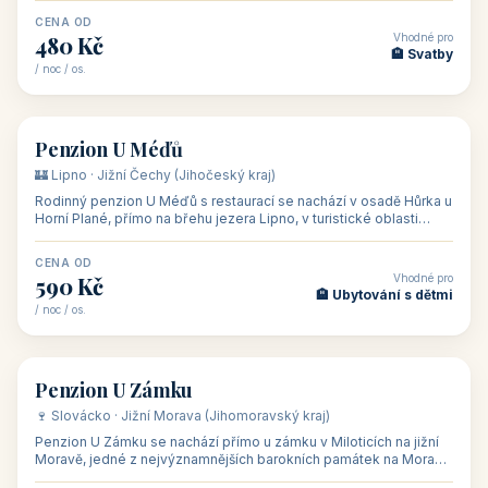
CENA OD
Vhodné pro
480 Kč
🏨 Svatby
/ noc / os.
👥 26
🏡 penzion
Penzion U Méďů
🏰 Lipno · Jižní Čechy (Jihočeský kraj)
Rodinný penzion U Méďů s restaurací se nachází v osadě Hůrka u
Horní Plané, přímo na břehu jezera Lipno, v turistické oblasti
Šumava. Pokoje
CENA OD
Vhodné pro
590 Kč
🏨 Ubytování s dětmi
/ noc / os.
👥 28
🏡 penzion
Penzion U Zámku
🍷 Slovácko · Jižní Morava (Jihomoravský kraj)
Penzion U Zámku se nachází přímo u zámku v Miloticích na jižní
Moravě, jedné z nejvýznamnějších barokních památek na Moravě,
v budově bývalé