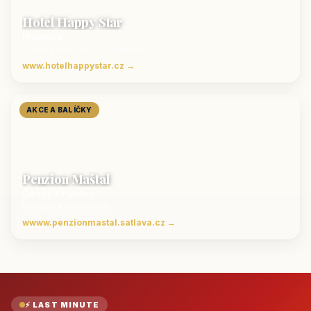
Hotel Happy Star
Hnanice
Luxusní ubytování jižní Morava
www.hotelhappystar.cz →
AKCE A BALÍČKY
Penzion Maštal
Český Krumlov
Penzion a restaurace
wwww.penzionmastal.satlava.cz →
⚡ LAST MINUTE