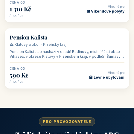
CENA OD
Vhodné pro
1 310 Kč
📅 Víkendové pobyty
/ noc / os.
👥 40
🏡 penzion
Pension Kalista
🏔️ Klatovy a okolí · Plzeňský kraj
Pension Kalista se nachází v osadě Radinovy, místní části obce
Vrhaveč, v okrese Klatovy v Plzeňském kraji, v podhůří Šumavy
— do města Klat
CENA OD
Vhodné pro
590 Kč
🏨 Levné ubytování
/ noc / os.
PRO PROVOZOVATELE