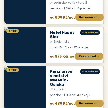
📍 Lednicko-valtický areál
penzion · 17 lůžek · 4 pokojů
od 600 Kč/noc
Rezervovat →
★ TOP
Hotel Happy
✓ Prověřeno
Star
📍 Znojemsko
hotel · 54 lůžek · 27 pokojů
od 875 Kč/noc
Rezervovat →
★ TOP
Penzion ve
✓ Prověřeno
vinařství
Maláník -
Osička
📍 Podluží
penzion · 15 lůžek · 4 pokojů
od 480 Kč/noc
Rezervovat →