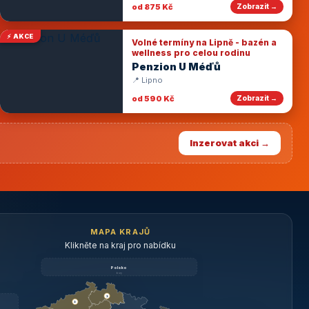
od 875 Kč
Zobrazit →
⚡ AKCE
Volné termíny na Lipně - bazén a
wellness pro celou rodinu
Penzion U Méďů
📍 Lipno
od 590 Kč
Zobrazit →
Inzerovat akci →
MAPA KRAJŮ
Klikněte na kraj pro nabídku
Polsko
brzy
3
3