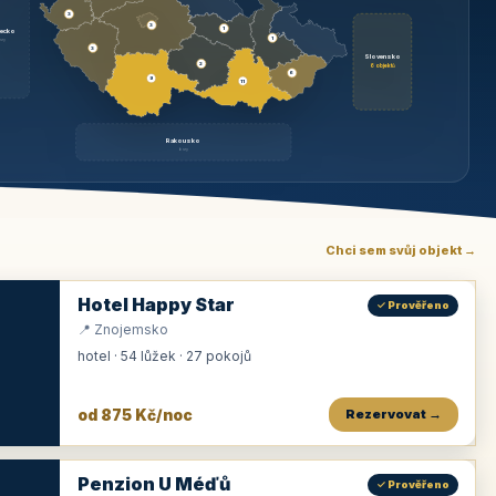
3
3
1
ecko
1
rzy
3
Slovensko
2
6 objektů
6
9
11
Rakousko
brzy
Chci sem svůj objekt →
Hotel Happy Star
✓ Prověřeno
📍 Znojemsko
hotel · 54 lůžek · 27 pokojů
od 875 Kč/noc
Rezervovat →
Penzion U Méďů
✓ Prověřeno