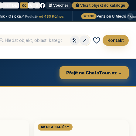
N
🇩🇪 DE
·
Kč
€
$
🎁 Voucher
🏨 Vložit objekt do katalogu
×
 Osička
Penzion U Méďů
📍 Podluží
· od 480 Kč/noc
📍 Lipno
· 
★ TOP
🎤
📍
Kontakt
Přejít na ChataTour.cz →
AKCE A BALÍČKY