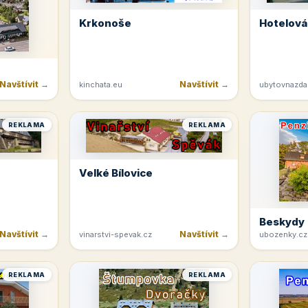
Krkonoše
Hotelová
Navštívit →
Navštívit →
kinchata.eu
ubytovnazda
REKLAMA
REKLAMA
Velké Bílovice
Beskydy
Navštívit →
Navštívit →
vinarstvi-spevak.cz
ubozenky.cz
REKLAMA
REKLAMA