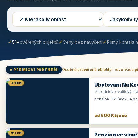
✓
✓
✓
51+
ověřených objektů
Ceny bez navýšení
Přímý kontakt 
Osobně prověřené objekty · rezervace p
⭐ PRÉMIOVÍ PARTNEŘI
★ TOP
Ubytování Na Ko
📍 Lednicko-valtický are
penzion · 17 lůžek · 4 p
od 600 Kč/noc
★ TOP
Penzion ve vinař