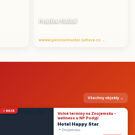
Penzion Maštal
Český Krumlov
Penzion a restaurace
wwww.penzionmastal.satlava.cz →
Všechny objekty →
⚡ AKCE
Volné termíny na Znojemsku -
wellness u NP Podyjí
Hotel Happy Star
📍 Znojemsko