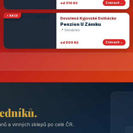
od 310 Kč
Zobrazit →
⚡ AKCE
Dovolená Kyjovské Dolňácko
Penzion U Zámku
📍 Slovácko
od 500 Kč
Zobrazit →
ředníků.
nů a vinných sklepů po celé ČR.