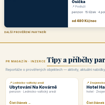
Osička
📍 Podluží
penzion · 15 lůžek · 4 p
od 480 Kč/noc
DALŠÍ PROVĚŘENÍ PARTNEŘI
Penzion U Zámku
Pension Faber
Penzion a vinařství Dobrovolný
Hotel Lípa
★
od 500 Kč
★
od 845 Kč
★
od 300 Kč
★
od 450 Kč
Tipy a příběhy pa
PR MAGAZÍN · INZERCE
Reportáže o prověřených objektech — aktivity, aktuální nabídky
📍 Lednicko-valtický areál
📍 Znojemsko
📰 PR článek
📰 PR článek
Ubytování Na Kovárně
Hotel Ha
penzion · Lednicko-valtický areál
hotel · Znoj
Číst článek →
Číst článek