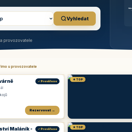
Něm
b
Vyhledat
na provozovatele
římo u provozovatele
★ TOP
várně
✓ Prověřeno
ál
okojů
Rezervovat →
★ TOP
ství Maláník -
✓ Prověřeno