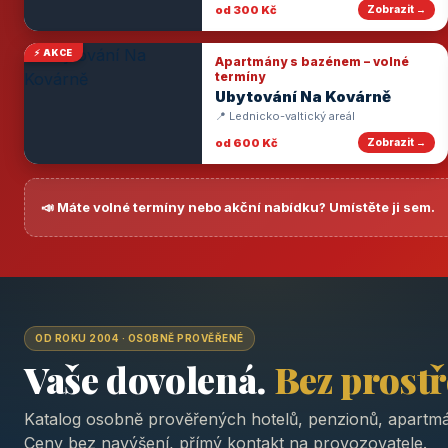
od 300 Kč
Zobrazit →
⚡ AKCE
Apartmány s bazénem – volné
termíny
Ubytování Na Kovárně
📍 Lednicko-valtický areál
od 600 Kč
Zobrazit →
📣 Máte volné termíny nebo akční nabídku? Umístěte ji sem.
OD ROKU 2004 · OSOBNĚ PROVĚŘENÉ
Vaše dovolená.
Bez prost
Katalog osobně prověřených hotelů, penzionů, apartmá
Ceny bez navýšení, přímý kontakt na provozovatele.