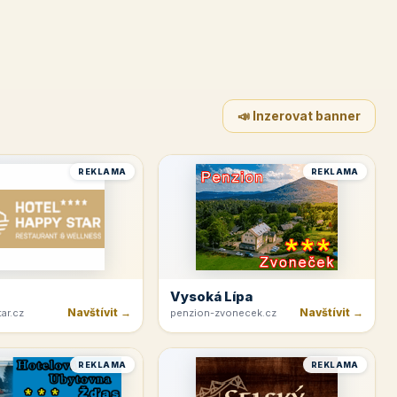
📣 Inzerovat banner
REKLAMA
REKLAMA
Vysoká Lípa
Navštívit →
Navštívit →
ar.cz
penzion-zvonecek.cz
REKLAMA
REKLAMA