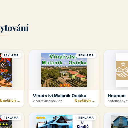
ytování
REKLAMA
REKLAMA
Vinařství Maláník Osička
Hnanice
Navštívit →
Navštívit →
vinarstvimalanik.cz
hotelhappyst
REKLAMA
REKLAMA