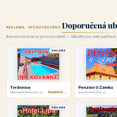
Doporučená ub
REKLAMA · SPONZOROVÁNO
Bannerová inzerce provozovatelů — klikněte pro web partnera
REKLAMA
Tvrdonice
Penzion U Zámku
Navštívit →
nakovarnetvrdonice.cz
penzionmilotice.cz
REKLAMA