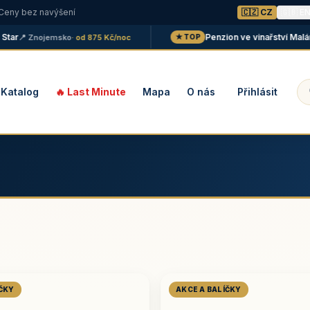
 Ceny bez navýšení
🇨🇿 CZ
🇬🇧 E
Penzion ve vinařství Maláník -
📍 Znojemsko
· od 875 Kč/noc
★ TOP
Katalog
🔥 Last Minute
Mapa
O nás
Přihlásit
ÍČKY
AKCE A BALÍČKY