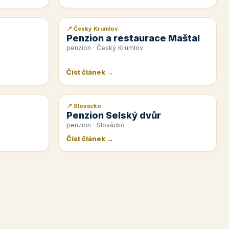
📍 Český Krumlov
📰 PR článek
Penzion a restaurace Maštal
penzion · Český Krumlov
Číst článek →
📍 Slovácko
📰 PR článek
Penzion Selský dvůr
penzion · Slovácko
Číst článek →