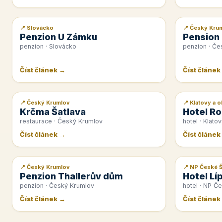
📍 Slovácko
📍 Český Kru
📰 PR článek
📰 PR článek
Penzion U Zámku
Pension
penzion · Slovácko
penzion · Če
Číst článek →
Číst článek
📍 Český Krumlov
📍 Klatovy a o
📰 PR článek
📰 PR článek
Krčma Šatlava
Hotel Ro
restaurace · Český Krumlov
hotel · Klatov
Číst článek →
Číst článek
📍 Český Krumlov
📍 NP České 
📰 PR článek
📰 PR článek
Penzion Thallerův dům
Hotel Lí
penzion · Český Krumlov
hotel · NP Č
Číst článek →
Číst článek