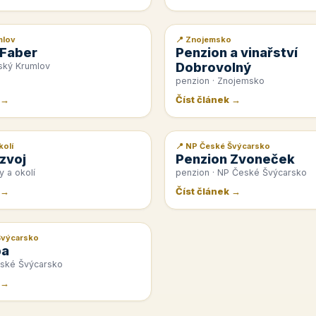
mlov
📍 Znojemsko
📰 PR článek
 Faber
Penzion a vinařství
Dobrovolný
ský Krumlov
penzion · Znojemsko
 →
Číst článek →
kolí
📍 NP České Švýcarsko
📰 PR článek
zvoj
Penzion Zvoneček
y a okolí
penzion · NP České Švýcarsko
 →
Číst článek →
Švýcarsko
pa
eské Švýcarsko
 →