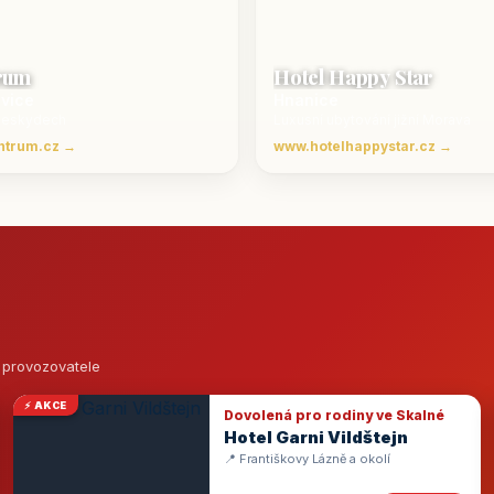
rum
Hotel Happy Star
ovice
Hnanice
Beskydech
Luxusní ubytování jižní Morava
ntrum.cz →
www.hotelhappystar.cz →
o provozovatele
⚡ AKCE
Dovolená pro rodiny ve Skalné
Hotel Garni Vildštejn
📍 Františkovy Lázně a okolí