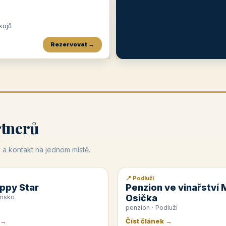
okojů
Rezervovat →
Penzion a restaurace Maštal
Krčma Šatlava
Hotel Rozvoj
★
od 360 Kč
★
🍽️
★
od 400 Kč
rtnerů
 a kontakt na jednom místě.
📍 Podluží
📰 PR článek
ppy Star
Penzion ve vinařství 
Osička
emsko
penzion · Podluží
 →
Číst článek →