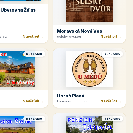
 Ubytovna Žďas
Moravská Nová Ves
Navštívit →
Navštívit →
s.cz
selsky-dvur.eu
REKLAMA
REKLAMA
Horná Planá
Navštívit →
Navštívit →
lipno-hochficht.cz
REKLAMA
REKLAMA