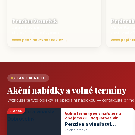
Penzion Zvoneček
Pepicent
Jetřichovice
Velké Karl
ubytování České Švýcarsko
Ubytování v 
www.penzion-zvonecek.cz →
www.pepice
⚡ LAST MINUTE
Akční nabídky a volné termíny
Vyzkoušejte tyto objekty se speciální nabídkou — kontaktujte přím
⚡ AKCE
Volné termíny ve vinařství na
Znojemsku - degustace vín
Penzion a vinařství
Dobrovolný
📍 Znojemsko