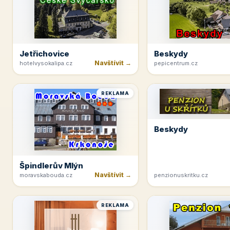
Jetřichovice
Beskydy
Navštívit →
hotelvysokalipa.cz
pepicentrum.cz
REKLAMA
Beskydy
Špindlerův Mlýn
Navštívit →
moravskabouda.cz
penzionuskritku.cz
REKLAMA