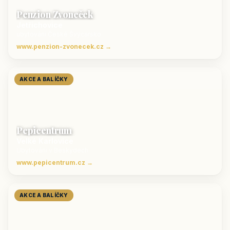
Penzion Zvoneček
Jetřichovice
ubytování České Švýcarsko
www.penzion-zvonecek.cz →
AKCE A BALÍČKY
Pepicentrum
Velké Karlovice
Ubytování v Beskydech
www.pepicentrum.cz →
AKCE A BALÍČKY