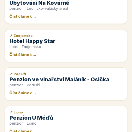
Ubytování Na Kovárně
penzion · Lednicko-valtický areál
Číst článek →
📍 Znojemsko
📰 PR článek
Hotel Happy Star
hotel · Znojemsko
Číst článek →
📍 Podluží
📰 PR článek
Penzion ve vinařství Maláník - Osička
penzion · Podluží
Číst článek →
📍 Lipno
📰 PR článek
Penzion U Méďů
penzion · Lipno
Číst článek →