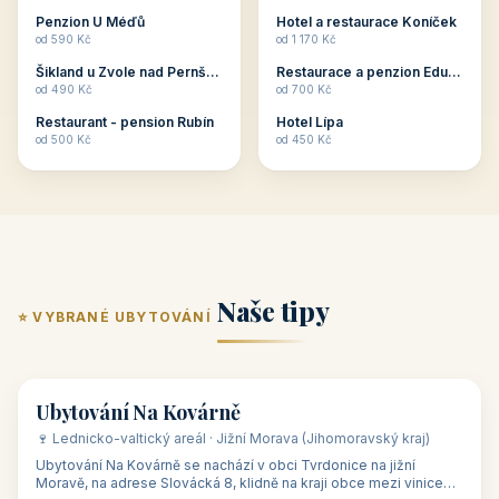
ubytování skupin v
zkušenosti pořádat i
Penzion U Méďů
Hotel a restaurace Koníček
penzionech, hotelích a
menší firemní akce a
od 590 Kč
od 1 170 Kč
apartmánech v ČR.
firemní školení, ale také
Šikland u Zvole nad Pernštejnem
Restaurace a penzion Eduard
Budete překva...
ob...
od 490 Kč
od 700 Kč
Restaurant - pension Rubín
Hotel Lípa
od 500 Kč
od 450 Kč
Naše tipy
⭐ VYBRANÉ UBYTOVÁNÍ
👥 17
🏡 penzion
Ubytování Na Kovárně
🍷 Lednicko-valtický areál · Jižní Morava (Jihomoravský kraj)
Ubytování Na Kovárně se nachází v obci Tvrdonice na jižní
Moravě, na adrese Slovácká 8, klidně na kraji obce mezi vinicemi,