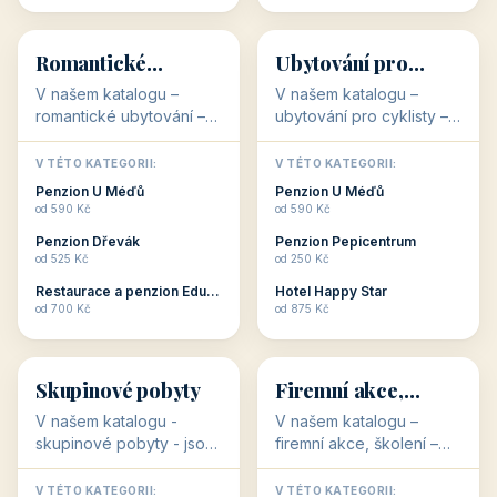
💕
🚴
32 objektů
32 objektů
Romantické
Ubytování pro
ubytování
cyklisty
V našem katalogu –
V našem katalogu –
romantické ubytování –
ubytování pro cyklisty –
jsou pro Vás připraveny
jsou pro Vás připraveny
objekty, které svojí
objekty, které jsou na
V TÉTO KATEGORII:
V TÉTO KATEGORII:
stavbou, polohou anebo
milovníky cykloturistiky
Penzion U Méďů
Penzion U Méďů
zaměřením nabízí
připraveny. Většinou mají
od 590 Kč
od 590 Kč
romantické pobyty.
přímo kolárny a...
Penzion Dřevák
Penzion Pepicentrum
Romantické ...
od 525 Kč
od 250 Kč
Restaurace a penzion Eduard
Hotel Happy Star
👥
💼
od 700 Kč
od 875 Kč
👥
💼
32 objektů
31 objektů
Skupinové pobyty
Firemní akce,
školení
V našem katalogu -
V našem katalogu –
skupinové pobyty - jsou
firemní akce, školení –
pro Vás připraveny
jsou pro Vás připraveny
objekty, které nabízí
objekty, které mají
V TÉTO KATEGORII:
V TÉTO KATEGORII: