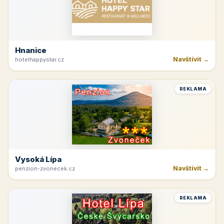
Hnanice
Navštívit →
hotelhappystar.cz
REKLAMA
Vysoká Lípa
Navštívit →
penzion-zvonecek.cz
REKLAMA