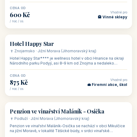
asi 8 km od dáln
CENA OD
Vhodné pro
600 Kč
🏨 Vinné sklepy
/ noc / os.
👥 54
🏨 hotel
Hotel Happy Star
🍷 Znojemsko · Jižní Morava (Jihomoravský kraj)
Hotel Happy Star**** je wellness hotel v obci Hnanice na okraji
Národního parku Podyjí, asi 8–9 km od Znojma a nedaleko
rakouských hranic, v
CENA OD
Vhodné pro
875 Kč
💼 Firemní akce, škol
/ noc / os.
👥 15
🏡 penzion
Penzion ve vinařství Maláník - Osička
🍷 Podluží · Jižní Morava (Jihomoravský kraj)
Penzion ve vinařství Maláník-Osička se nachází v obci Mikulčice
na jižní Moravě, v lokalitě Těšické búdy, v srdci vinařské
podoblasti Slovác