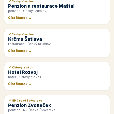
📍 Český Krumlov
📰 PR článek
Penzion a restaurace Maštal
penzion · Český Krumlov
Číst článek →
📍 Český Krumlov
📰 PR článek
Krčma Šatlava
restaurace · Český Krumlov
Číst článek →
📍 Klatovy a okolí
📰 PR článek
Hotel Rozvoj
hotel · Klatovy a okolí
Číst článek →
📍 NP České Švýcarsko
📰 PR článek
Penzion Zvoneček
penzion · NP České Švýcarsko