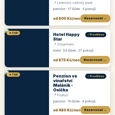
📍 Lednicko-valtický areál
penzion · 17 lůžek · 4 pokojů
od 600 Kč/noc
Rezervovat →
★ TOP
Hotel Happy
✓ Prověřeno
Star
📍 Znojemsko
hotel · 54 lůžek · 27 pokojů
od 875 Kč/noc
Rezervovat →
★ TOP
Penzion ve
✓ Prověřeno
vinařství
Maláník -
Osička
📍 Podluží
penzion · 15 lůžek · 4 pokojů
od 480 Kč/noc
Rezervovat →