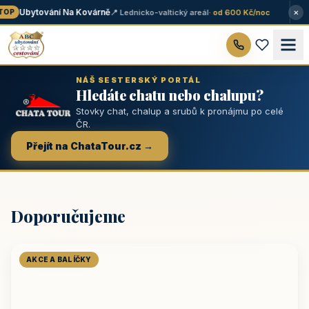
×
Ubytování Na Kovárně
📍 Lednicko-valtický areál
· od 600 Kč/noc
OP
NÁŠ SESTERSKÝ PORTÁL
Hledáte chatu nebo chalupu?
Stovky chat, chalup a srubů k pronájmu po celé
ČR.
Přejít na ChataTour.cz →
Doporučujeme
AKCE A BALÍČKY