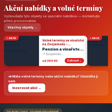
Akční nabídky a volné termíny
Vyzkoušejte tyto objekty se speciální nabídkou — kontaktujte
přímo provozovatele
Všechny objekty →
⚡ AKCE
⚡ AKCE
Volné termíny ve vinařství
na Znojemsku -
degustace vín
Penzion a vinařství
Dobrovolný
📍 Znojemsko
od 300 Kč
Zobrazit →
📣 Máte volné termíny nebo akční nabídku? Umístěte ji
sem.
Inzerovat akci →
OD ROKU 2004 · OSOBNĚ PROVĚŘENÉ