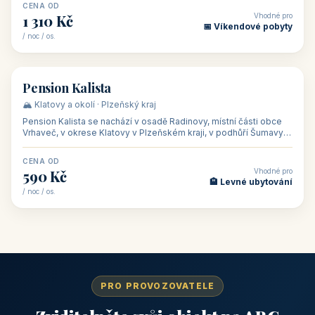
CENA OD
Vhodné pro
1 310 Kč
📅 Víkendové pobyty
/ noc / os.
👥 40
🏡 penzion
Pension Kalista
🏔️ Klatovy a okolí · Plzeňský kraj
Pension Kalista se nachází v osadě Radinovy, místní části obce
Vrhaveč, v okrese Klatovy v Plzeňském kraji, v podhůří Šumavy
— do města Klat
CENA OD
Vhodné pro
590 Kč
🏨 Levné ubytování
/ noc / os.
PRO PROVOZOVATELE