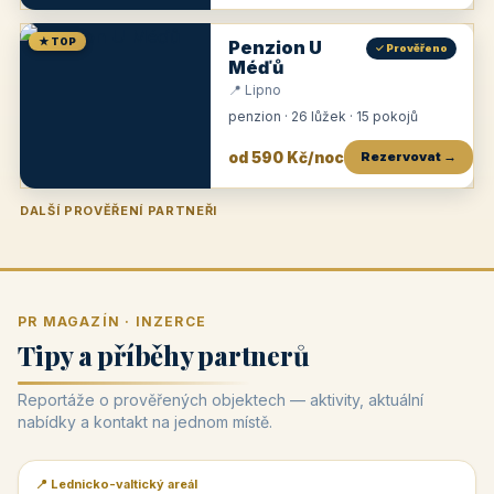
★ TOP
Penzion U
✓ Prověřeno
Méďů
📍 Lipno
penzion · 26 lůžek · 15 pokojů
od 590 Kč/noc
Rezervovat →
DALŠÍ PROVĚŘENÍ PARTNEŘI
Penzion U Zámku
Pension Faber
Penzion a vinařství Dobrovolný
Penzion a restaurace Maštal
Krčma Šatlava
Hotel Rozvoj
Penzion Zvoneček
Penzion Selský dvůr
Penzion Thallerův dům
Hotel Lípa
★
od 500 Kč
★
od 845 Kč
★
od 300 Kč
★
od 360 Kč
★
🍽️
★
od 400 Kč
★
od 550 Kč
★
od 530 Kč
★
od 1 190 Kč
★
od 450 Kč
PR MAGAZÍN · INZERCE
Tipy a příběhy partnerů
Reportáže o prověřených objektech — aktivity, aktuální
nabídky a kontakt na jednom místě.
📍 Lednicko-valtický areál
📰 PR článek