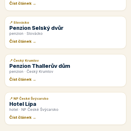
Číst článek →
📍 Slovácko
📰 PR článek
Penzion Selský dvůr
penzion · Slovácko
Číst článek →
📍 Český Krumlov
📰 PR článek
Penzion Thallerův dům
penzion · Český Krumlov
Číst článek →
📍 NP České Švýcarsko
📰 PR článek
Hotel Lípa
hotel · NP České Švýcarsko
Číst článek →