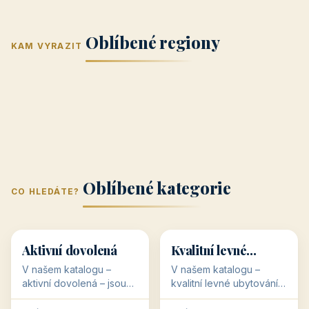
Jižní Morava
Jižní Čechy
(Jihomoravský
(Jihočeský
Střední Čechy
Oblíbené regiony
kraj)
Karlovarský
kraj)
KAM VYRAZIT
Zlínský kraj
Žilinský
(Středočeský
11 objektů
kraj
9 objektů
Liberecký kraj
6 objektů
Plzeňský kraj
4 objekty
kraj)
3 objekty
3 objekty
3 objekty
3 objekty
Oblíbené kategorie
CO HLEDÁTE?
🥾
💰
🥾
💰
36 objektů
34 objektů
Aktivní dovolená
Kvalitní levné
ubytování
V našem katalogu –
V našem katalogu –
aktivní dovolená – jsou
kvalitní levné ubytování –
pro Vás připraveny
jsou pro Vás připraveny