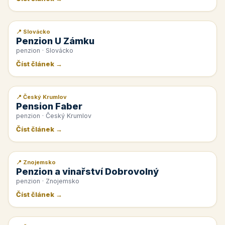
📍 Slovácko
📰 PR článek
Penzion U Zámku
penzion · Slovácko
Číst článek →
📍 Český Krumlov
📰 PR článek
Pension Faber
penzion · Český Krumlov
Číst článek →
📍 Znojemsko
📰 PR článek
Penzion a vinařství Dobrovolný
penzion · Znojemsko
Číst článek →