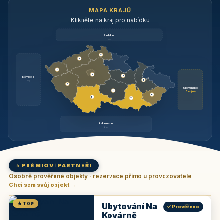
MAPA KRAJŮ
Klikněte na kraj pro nabídku
Polsko
brzy
3
3
3
3
1
Německo
1
brzy
3
Slovensko
2
6 objektů
6
9
11
Rakousko
brzy
⭐ PRÉMIOVÍ PARTNEŘI
Osobně prověřené objekty · rezervace přímo u provozovatele
Chci sem svůj objekt →
★ TOP
Ubytování Na
✓ Prověřeno
Kovárně