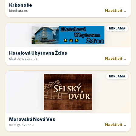
Krkonoše
Navštívit →
kinchata.eu
REKLAMA
Hotelová Ubytovna Žďas
Navštívit →
ubytovnazdas.cz
REKLAMA
Moravská Nová Ves
Navštívit →
selsky-dvur.eu