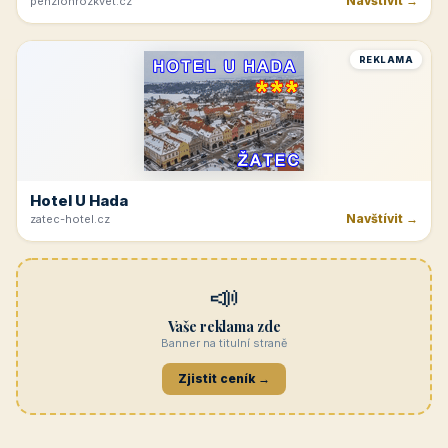
Navštívit →
penzionrozkvet.cz
REKLAMA
Hotel U Hada
Navštívit →
zatec-hotel.cz
📣
Vaše reklama zde
Banner na titulní straně
Zjistit ceník →