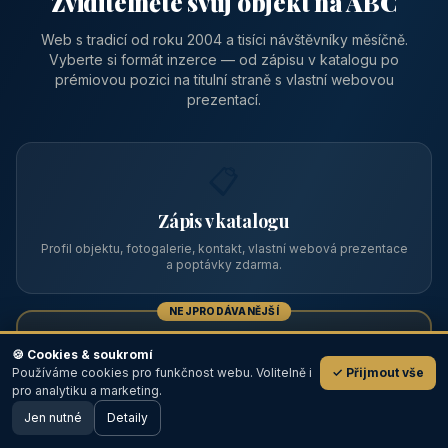
Zviditelněte svůj objekt na ABC
Web s tradicí od roku 2004 a tisíci návštěvníky měsíčně.
Vyberte si formát inzerce — od zápisu v katalogu po
prémiovou pozici na titulní straně s vlastní webovou
prezentací.
📋
Zápis v katalogu
Profil objektu, fotogalerie, kontakt, vlastní webová prezentace
a poptávky zdarma.
NEJPRODÁVANĚJŠÍ
⭐
🍪 Cookies & soukromí
Používáme cookies pro funkčnost webu. Volitelně i
✓ Přijmout vše
💬
Prémiový partner
pro analytiku a marketing.
Jen nutné
TOP pozice na titulce, přednost ve výpisech, zlatý odznak a
Detaily
🖥️ Desktop verze
Design
banner.