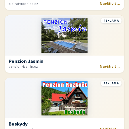
Navštívit →
cicinatvrdonice.cz
REKLAMA
Penzion Jasmín
Navštívit →
penzion-jasmin.cz
REKLAMA
Beskydy