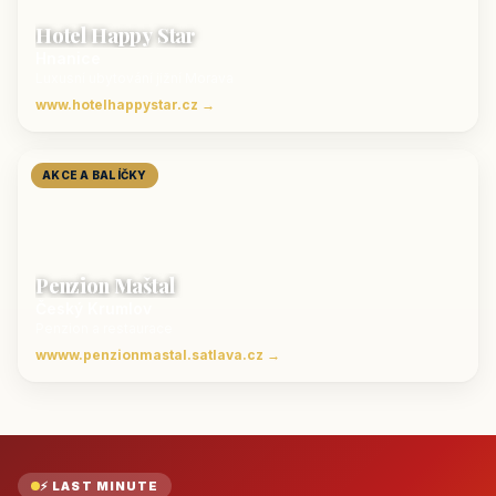
Hotel Happy Star
Hnanice
Luxusní ubytování jižní Morava
www.hotelhappystar.cz →
AKCE A BALÍČKY
Penzion Maštal
Český Krumlov
Penzion a restaurace
wwww.penzionmastal.satlava.cz →
⚡ LAST MINUTE