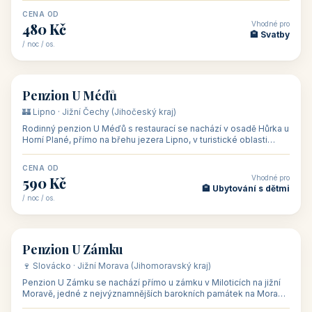
CENA OD
Vhodné pro
480 Kč
🏨 Svatby
/ noc / os.
👥 26
🏡 penzion
Penzion U Méďů
🏰 Lipno · Jižní Čechy (Jihočeský kraj)
Rodinný penzion U Méďů s restaurací se nachází v osadě Hůrka u
Horní Plané, přímo na břehu jezera Lipno, v turistické oblasti
Šumava. Pokoje
CENA OD
Vhodné pro
590 Kč
🏨 Ubytování s dětmi
/ noc / os.
👥 28
🏡 penzion
Penzion U Zámku
🍷 Slovácko · Jižní Morava (Jihomoravský kraj)
Penzion U Zámku se nachází přímo u zámku v Miloticích na jižní
Moravě, jedné z nejvýznamnějších barokních památek na Moravě,
v budově bývalé