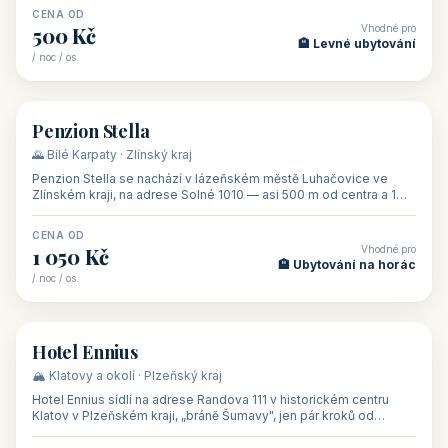
CENA OD
Vhodné pro
500 Kč
🏨 Levné ubytování
/ noc / os.
👥 44
🏡 penzion
Penzion Stella
🌄 Bílé Karpaty · Zlínský kraj
Penzion Stella se nachází v lázeňském městě Luhačovice ve
Zlínském kraji, na adrese Solné 1010 — asi 500 m od centra a 1
km od lázeňské kolo
CENA OD
Vhodné pro
1 050 Kč
🏨 Ubytování na horác
/ noc / os.
👥 50
🏨 hotel
Hotel Ennius
🏔️ Klatovy a okolí · Plzeňský kraj
Hotel Ennius sídlí na adrese Randova 111 v historickém centru
Klatov v Plzeňském kraji, „bráně Šumavy", jen pár kroků od
hlavního náměs