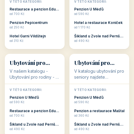
objekty, které s aktivní
objekty, které nabízí
V TÉTO KATEGORII:
V TÉTO KATEGORII:
dovolenou přímo
cenově dostupné
Restaurace a penzion Eduard
Penzion U Méďů
souvisejí. Aktivní
ubytování v ČR. Budete
od 700 Kč
od 590 Kč
dovolená nebo aktivní
překvapeni, že i v nižší
Penzion Pepicentrum
Hotel a restaurace Koníček
odpočinek jso...
c...
od 250 Kč
od 1 170 Kč
Hotel Garni Vildštejn
Šikland u Zvole nad Pernštejnem
👨‍👩‍👧‍👦
🧓
od 310 Kč
od 490 Kč
👨‍👩‍👧‍👦
🧓
34 objektů
33 objektů
Ubytování pro
Ubytování pro
rodiny
seniory
V našem katalogu -
V katalogu ubytování pro
Ubytování pro rodiny -
seniory najdete
jsou pro Vás připraveny
penziony a hotely, které
objekty, které svojí
jsou přizpůsobeny pro
V TÉTO KATEGORII:
V TÉTO KATEGORII:
polohou či vybaveností,
ubytování klientů vyššího
Penzion U Méďů
Penzion U Méďů
nabízí klidné ubytování
věku. Některé z nich
od 590 Kč
od 590 Kč
pro rodiny. Penziony,...
nabízí speciální balíč...
Restaurace a penzion Eduard
Penzion a restaurace Maštal
od 700 Kč
od 360 Kč
Šikland u Zvole nad Pernštejnem
Šikland u Zvole nad Pernštejnem
💕
🚴
od 490 Kč
od 490 Kč