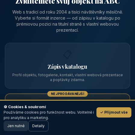
Zviditelněte svůj objekt na ABC
Web s tradicí od roku 2004 a tisíci návštěvníky měsíčně.
Vyberte si formát inzerce — od zápisu v katalogu po
prémiovou pozici na titulní straně s vlastní webovou
prezentací.
📋
Zápis v katalogu
Profil objektu, fotogalerie, kontakt, vlastní webová prezentace
a poptávky zdarma.
NEJPRODÁVANĚJŠÍ
⭐
🍪 Cookies & soukromí
Používáme cookies pro funkčnost webu. Volitelně i
✓ Přijmout vše
💬
Prémiový partner
pro analytiku a marketing.
Jen nutné
TOP pozice na titulce, přednost ve výpisech, zlatý odznak a
Detaily
🖥️ Desktop verze
Design
banner.