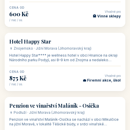
asi 8 km od dáln
CENA OD
Vhodné pro
600 Kč
🏨 Vinné sklepy
/ noc / os.
👥 54
🏨 hotel
Hotel Happy Star
🍷 Znojemsko · Jižní Morava (Jihomoravský kraj)
Hotel Happy Star**** je wellness hotel v obci Hnanice na okraji
Národního parku Podyjí, asi 8–9 km od Znojma a nedaleko
rakouských hranic, v
CENA OD
Vhodné pro
875 Kč
💼 Firemní akce, škol
/ noc / os.
👥 15
🏡 penzion
Penzion ve vinařství Maláník - Osička
🍷 Podluží · Jižní Morava (Jihomoravský kraj)
Penzion ve vinařství Maláník-Osička se nachází v obci Mikulčice
na jižní Moravě, v lokalitě Těšické búdy, v srdci vinařské
podoblasti Slovác