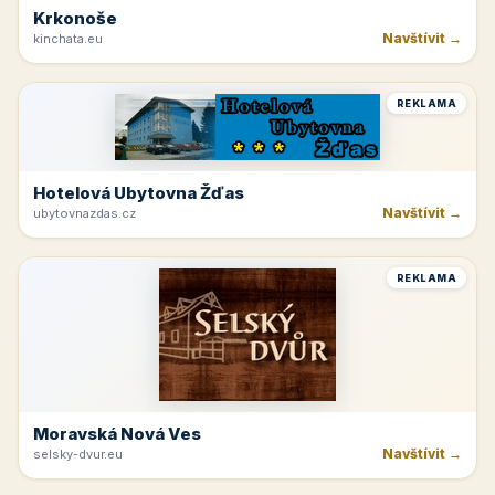
Krkonoše
Navštívit →
kinchata.eu
REKLAMA
Hotelová Ubytovna Žďas
Navštívit →
ubytovnazdas.cz
REKLAMA
Moravská Nová Ves
Navštívit →
selsky-dvur.eu