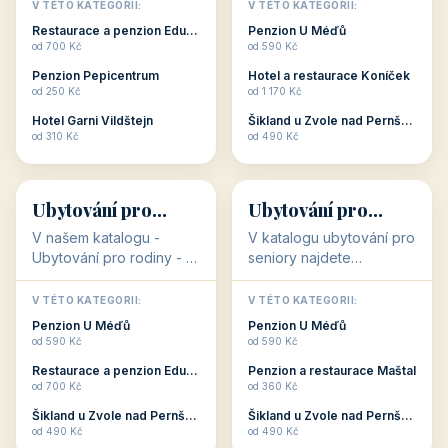
objekty, které s aktivní
objekty, které nabízí
V TÉTO KATEGORII:
V TÉTO KATEGORII:
dovolenou přímo
cenově dostupné
Restaurace a penzion Eduard
Penzion U Méďů
souvisejí. Aktivní
ubytování v ČR. Budete
od 700 Kč
od 590 Kč
dovolená nebo aktivní
překvapeni, že i v nižší
Penzion Pepicentrum
Hotel a restaurace Koníček
odpočinek jso...
c...
od 250 Kč
od 1 170 Kč
Hotel Garni Vildštejn
Šikland u Zvole nad Pernštejnem
👨‍👩‍👧‍👦
🧓
od 310 Kč
od 490 Kč
👨‍👩‍👧‍👦
🧓
34 objektů
33 objektů
Ubytování pro
Ubytování pro
rodiny
seniory
V našem katalogu -
V katalogu ubytování pro
Ubytování pro rodiny -
seniory najdete
jsou pro Vás připraveny
penziony a hotely, které
objekty, které svojí
jsou přizpůsobeny pro
V TÉTO KATEGORII:
V TÉTO KATEGORII:
polohou či vybaveností,
ubytování klientů vyššího
Penzion U Méďů
Penzion U Méďů
nabízí klidné ubytování
věku. Některé z nich
od 590 Kč
od 590 Kč
pro rodiny. Penziony,...
nabízí speciální balíč...
Restaurace a penzion Eduard
Penzion a restaurace Maštal
od 700 Kč
od 360 Kč
Šikland u Zvole nad Pernštejnem
Šikland u Zvole nad Pernštejnem
💕
🚴
od 490 Kč
od 490 Kč