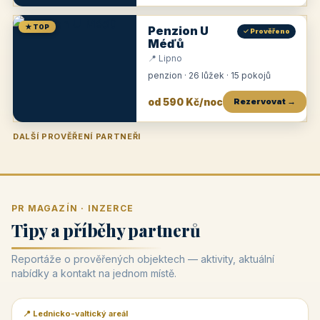
★ TOP
Penzion U
✓ Prověřeno
Méďů
📍 Lipno
penzion · 26 lůžek · 15 pokojů
od 590 Kč/noc
Rezervovat →
DALŠÍ PROVĚŘENÍ PARTNEŘI
Penzion U Zámku
Pension Faber
Penzion a vinařství Dobrovolný
Penzion a restaurace Maštal
Krčma Šatlava
Hotel Rozvoj
Penzion Zvoneček
Penzion Selský dvůr
Penzion Thallerův dům
Hotel Lípa
★
od 500 Kč
★
od 845 Kč
★
od 300 Kč
★
od 360 Kč
★
🍽️
★
od 400 Kč
★
od 550 Kč
★
od 530 Kč
★
od 1 190 Kč
★
od 450 Kč
PR MAGAZÍN · INZERCE
Tipy a příběhy partnerů
Reportáže o prověřených objektech — aktivity, aktuální
nabídky a kontakt na jednom místě.
📍 Lednicko-valtický areál
📰 PR článek