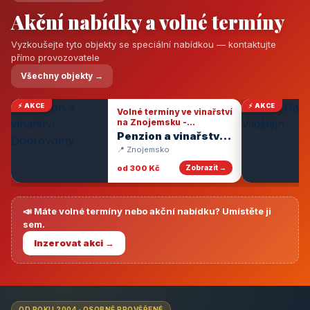
Akční nabídky a volné termíny
Vyzkoušejte tyto objekty se speciální nabídkou — kontaktujte
přímo provozovatele
Všechny objekty →
⚡ AKCE
⚡ AKCE
Volné termíny ve vinařství
na Znojemsku -
degustace vín
Penzion a vinařství
Dobrovolný
📍 Znojemsko
od 300 Kč
Zobrazit →
📣 Máte volné termíny nebo akční nabídku? Umístěte ji
sem.
Inzerovat akci →
OD ROKU 2004 · OSOBNĚ PROVĚŘENÉ