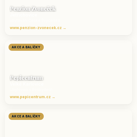
Penzion Zvoneček
Jetřichovice
ubytování České Švýcarsko
www.penzion-zvonecek.cz →
AKCE A BALÍČKY
Pepicentrum
Velké Karlovice
Ubytování v Beskydech
www.pepicentrum.cz →
AKCE A BALÍČKY