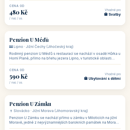
CENA OD
Vhodné pro
480 Kč
🏨 Svatby
/ noc / os.
👥 26
🏡 penzion
Penzion U Méďů
🏰 Lipno · Jižní Čechy (Jihočeský kraj)
Rodinný penzion U Méďů s restaurací se nachází v osadě Hůrka u
Horní Plané, přímo na břehu jezera Lipno, v turistické oblasti
Šumava. Pokoje
CENA OD
Vhodné pro
590 Kč
🏨 Ubytování s dětmi
/ noc / os.
👥 28
🏡 penzion
Penzion U Zámku
🍷 Slovácko · Jižní Morava (Jihomoravský kraj)
Penzion U Zámku se nachází přímo u zámku v Miloticích na jižní
Moravě, jedné z nejvýznamnějších barokních památek na Moravě,
v budově bývalé