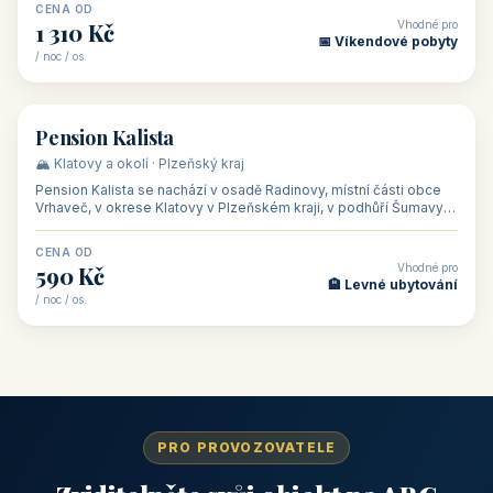
CENA OD
Vhodné pro
1 310 Kč
📅 Víkendové pobyty
/ noc / os.
👥 40
🏡 penzion
Pension Kalista
🏔️ Klatovy a okolí · Plzeňský kraj
Pension Kalista se nachází v osadě Radinovy, místní části obce
Vrhaveč, v okrese Klatovy v Plzeňském kraji, v podhůří Šumavy
— do města Klat
CENA OD
Vhodné pro
590 Kč
🏨 Levné ubytování
/ noc / os.
PRO PROVOZOVATELE