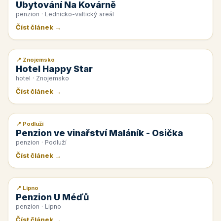
Ubytování Na Kovárně
penzion · Lednicko-valtický areál
Číst článek →
📍 Znojemsko
📰 PR článek
Hotel Happy Star
hotel · Znojemsko
Číst článek →
📍 Podluží
📰 PR článek
Penzion ve vinařství Maláník - Osička
penzion · Podluží
Číst článek →
📍 Lipno
📰 PR článek
Penzion U Méďů
penzion · Lipno
Číst článek →