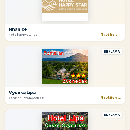
Hnanice
Navštívit →
hotelhappystar.cz
REKLAMA
Vysoká Lípa
Navštívit →
penzion-zvonecek.cz
REKLAMA