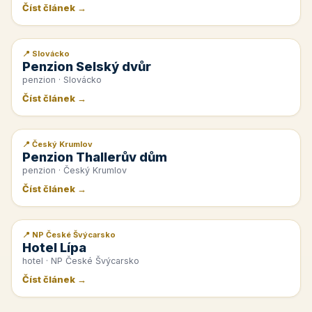
Číst článek →
📍 Slovácko
📰 PR článek
Penzion Selský dvůr
penzion · Slovácko
Číst článek →
📍 Český Krumlov
📰 PR článek
Penzion Thallerův dům
penzion · Český Krumlov
Číst článek →
📍 NP České Švýcarsko
📰 PR článek
Hotel Lípa
hotel · NP České Švýcarsko
Číst článek →