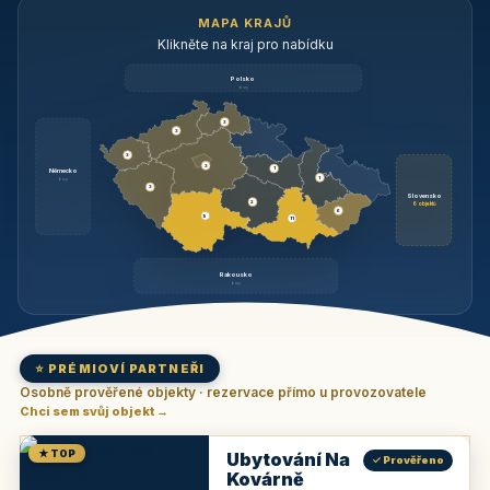
MAPA KRAJŮ
Klikněte na kraj pro nabídku
Polsko
brzy
3
3
3
3
1
Německo
1
brzy
3
Slovensko
2
6 objektů
6
9
11
Rakousko
brzy
⭐ PRÉMIOVÍ PARTNEŘI
Osobně prověřené objekty · rezervace přímo u provozovatele
Chci sem svůj objekt →
★ TOP
Ubytování Na
✓ Prověřeno
Kovárně