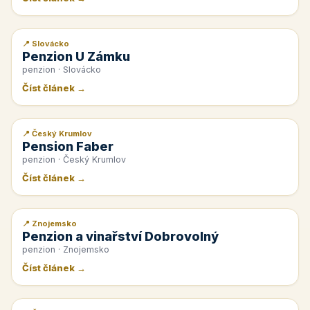
📍 Slovácko
📰 PR článek
Penzion U Zámku
penzion · Slovácko
Číst článek →
📍 Český Krumlov
📰 PR článek
Pension Faber
penzion · Český Krumlov
Číst článek →
📍 Znojemsko
📰 PR článek
Penzion a vinařství Dobrovolný
penzion · Znojemsko
Číst článek →