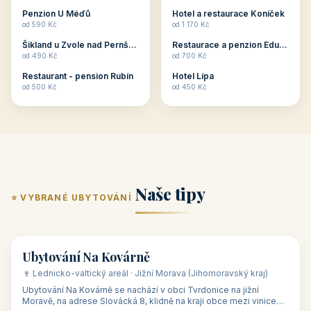
ubytování skupin v
zkušenosti pořádat i
Penzion U Méďů
Hotel a restaurace Koníček
penzionech, hotelích a
menší firemní akce a
od 590 Kč
od 1 170 Kč
apartmánech v ČR.
firemní školení, ale také
Šikland u Zvole nad Pernštejnem
Restaurace a penzion Eduard
Budete překva...
ob...
od 490 Kč
od 700 Kč
Restaurant - pension Rubín
Hotel Lípa
od 500 Kč
od 450 Kč
Naše tipy
⭐ VYBRANÉ UBYTOVÁNÍ
👥 17
🏡 penzion
Ubytování Na Kovárně
🍷 Lednicko-valtický areál · Jižní Morava (Jihomoravský kraj)
Ubytování Na Kovárně se nachází v obci Tvrdonice na jižní
Moravě, na adrese Slovácká 8, klidně na kraji obce mezi vinicemi,