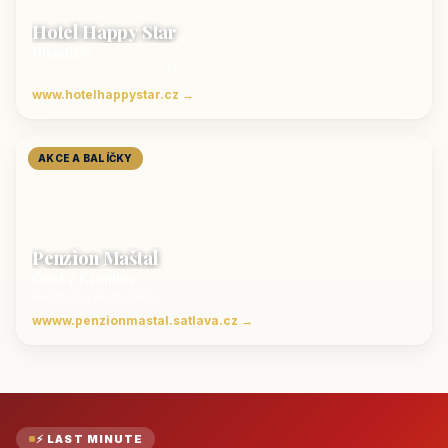
Hotel Happy Star
Hnanice
Luxusní ubytování jižní Morava
www.hotelhappystar.cz →
AKCE A BALÍČKY
Penzion Maštal
Český Krumlov
Penzion a restaurace
wwww.penzionmastal.satlava.cz →
⚡ LAST MINUTE