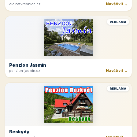
Navštívit →
cicinatvrdonice.cz
REKLAMA
Penzion Jasmín
Navštívit →
penzion-jasmin.cz
REKLAMA
Beskydy