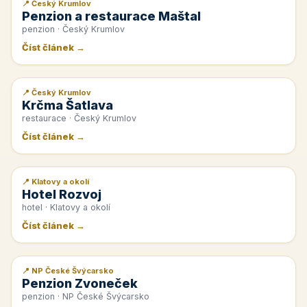
📍 Český Krumlov
📰 PR článek
Penzion a restaurace Maštal
penzion · Český Krumlov
Číst článek →
📍 Český Krumlov
📰 PR článek
Krčma Šatlava
restaurace · Český Krumlov
Číst článek →
📍 Klatovy a okolí
📰 PR článek
Hotel Rozvoj
hotel · Klatovy a okolí
Číst článek →
📍 NP České Švýcarsko
📰 PR článek
Penzion Zvoneček
penzion · NP České Švýcarsko