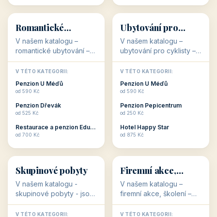
💕
🚴
32 objektů
32 objektů
Romantické
Ubytování pro
ubytování
cyklisty
V našem katalogu –
V našem katalogu –
romantické ubytování –
ubytování pro cyklisty –
jsou pro Vás připraveny
jsou pro Vás připraveny
objekty, které svojí
objekty, které jsou na
V TÉTO KATEGORII:
V TÉTO KATEGORII:
stavbou, polohou anebo
milovníky cykloturistiky
Penzion U Méďů
Penzion U Méďů
zaměřením nabízí
připraveny. Většinou mají
od 590 Kč
od 590 Kč
romantické pobyty.
přímo kolárny a...
Penzion Dřevák
Penzion Pepicentrum
Romantické ...
od 525 Kč
od 250 Kč
Restaurace a penzion Eduard
Hotel Happy Star
👥
💼
od 700 Kč
od 875 Kč
👥
💼
32 objektů
31 objektů
Skupinové pobyty
Firemní akce,
školení
V našem katalogu -
V našem katalogu –
skupinové pobyty - jsou
firemní akce, školení –
pro Vás připraveny
jsou pro Vás připraveny
objekty, které nabízí
objekty, které mají
V TÉTO KATEGORII:
V TÉTO KATEGORII: