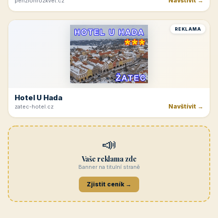
Navštívit →
penzionrozkvet.cz
REKLAMA
Hotel U Hada
Navštívit →
zatec-hotel.cz
📣
Vaše reklama zde
Banner na titulní straně
Zjistit ceník →