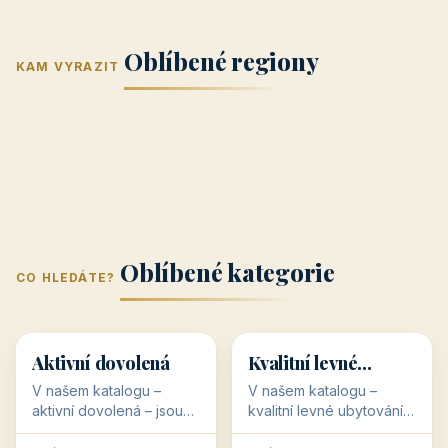
Jižní Morava
Jižní Čechy
(Jihomoravský
(Jihočeský
Střední Čechy
Oblíbené regiony
kraj)
Karlovarský
kraj)
KAM VYRAZIT
Zlínský kraj
Žilinský
(Středočeský
11 objektů
kraj
9 objektů
Liberecký kraj
6 objektů
Plzeňský kraj
4 objekty
kraj)
3 objekty
3 objekty
3 objekty
3 objekty
Oblíbené kategorie
CO HLEDÁTE?
🥾
💰
🥾
💰
36 objektů
34 objektů
Aktivní dovolená
Kvalitní levné
ubytování
V našem katalogu –
V našem katalogu –
aktivní dovolená – jsou
kvalitní levné ubytování –
pro Vás připraveny
jsou pro Vás připraveny