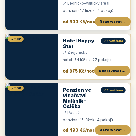
📍 Lednicko-valtický areál
penzion · 17 lůžek · 4 pokojů
od 600 Kč/noc
Rezervovat →
★ TOP
Hotel Happy
✓ Prověřeno
Star
📍 Znojemsko
hotel · 54 lůžek · 27 pokojů
od 875 Kč/noc
Rezervovat →
★ TOP
Penzion ve
✓ Prověřeno
vinařství
Maláník -
Osička
📍 Podluží
penzion · 15 lůžek · 4 pokojů
od 480 Kč/noc
Rezervovat →