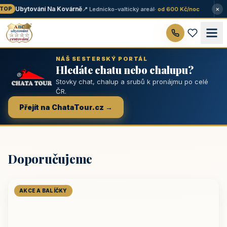
×
Ubytování Na Kovárně
📍 Lednicko-valtický areál
· od 600 Kč/noc
OP
NÁŠ SESTERSKÝ PORTÁL
Hledáte chatu nebo chalupu?
Stovky chat, chalup a srubů k pronájmu po celé
ČR.
Přejít na ChataTour.cz →
Doporučujeme
AKCE A BALÍČKY