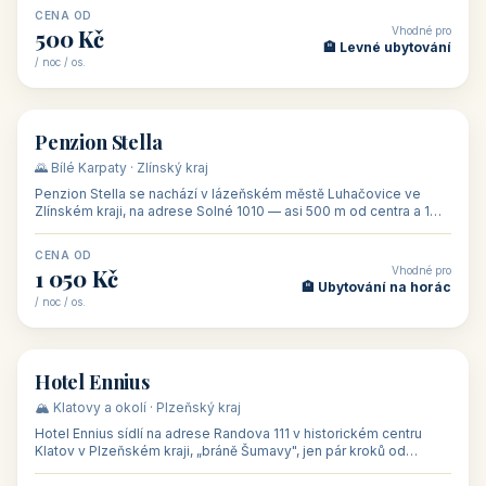
CENA OD
Vhodné pro
500 Kč
🏨 Levné ubytování
/ noc / os.
👥 44
🏡 penzion
Penzion Stella
🌄 Bílé Karpaty · Zlínský kraj
Penzion Stella se nachází v lázeňském městě Luhačovice ve
Zlínském kraji, na adrese Solné 1010 — asi 500 m od centra a 1
km od lázeňské kolo
CENA OD
Vhodné pro
1 050 Kč
🏨 Ubytování na horác
/ noc / os.
👥 50
🏨 hotel
Hotel Ennius
🏔️ Klatovy a okolí · Plzeňský kraj
Hotel Ennius sídlí na adrese Randova 111 v historickém centru
Klatov v Plzeňském kraji, „bráně Šumavy", jen pár kroků od
hlavního náměs