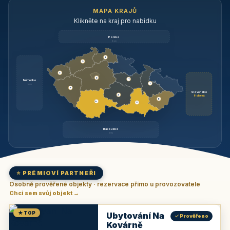
MAPA KRAJŮ
Klikněte na kraj pro nabídku
Polsko
brzy
3
3
3
3
1
Německo
1
brzy
3
Slovensko
2
6 objektů
6
9
11
Rakousko
brzy
⭐ PRÉMIOVÍ PARTNEŘI
Osobně prověřené objekty · rezervace přímo u provozovatele
Chci sem svůj objekt →
★ TOP
Ubytování Na
✓ Prověřeno
Kovárně