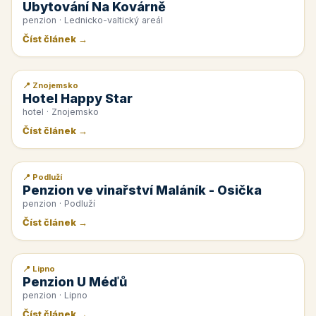
Ubytování Na Kovárně
penzion · Lednicko-valtický areál
Číst článek →
📍 Znojemsko
📰 PR článek
Hotel Happy Star
hotel · Znojemsko
Číst článek →
📍 Podluží
📰 PR článek
Penzion ve vinařství Maláník - Osička
penzion · Podluží
Číst článek →
📍 Lipno
📰 PR článek
Penzion U Méďů
penzion · Lipno
Číst článek →