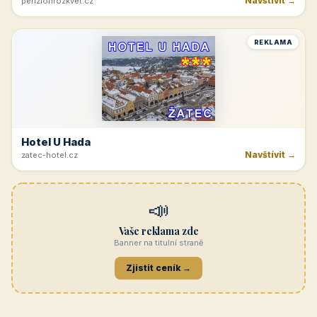
Navštívit →
penzionrozkvet.cz
REKLAMA
Hotel U Hada
Navštívit →
zatec-hotel.cz
📣
Vaše reklama zde
Banner na titulní straně
Zjistit ceník →