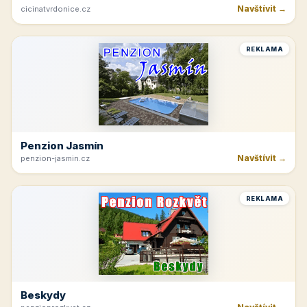
Navštívit →
cicinatvrdonice.cz
REKLAMA
Penzion Jasmín
Navštívit →
penzion-jasmin.cz
REKLAMA
Beskydy