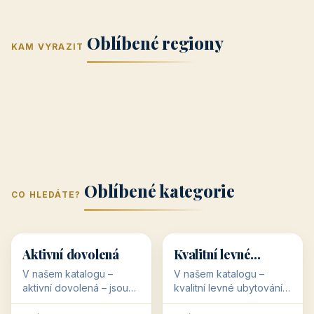
Jižní Morava
Jižní Čechy
(Jihomoravský
(Jihočeský
Střední Čechy
Oblíbené regiony
kraj)
Karlovarský
kraj)
KAM VYRAZIT
Zlínský kraj
Žilinský
(Středočeský
11 objektů
kraj
9 objektů
Liberecký kraj
6 objektů
Plzeňský kraj
4 objekty
kraj)
3 objekty
3 objekty
3 objekty
3 objekty
Oblíbené kategorie
CO HLEDÁTE?
🥾
💰
🥾
💰
36 objektů
34 objektů
Aktivní dovolená
Kvalitní levné
ubytování
V našem katalogu –
V našem katalogu –
aktivní dovolená – jsou
kvalitní levné ubytování –
pro Vás připraveny
jsou pro Vás připraveny