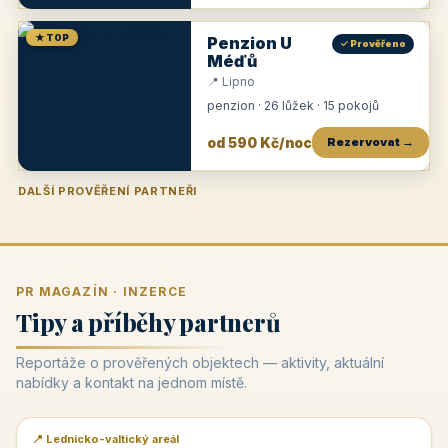
★ TOP
Penzion U
✓ Prověřeno
Méďů
📍 Lipno
penzion · 26 lůžek · 15 pokojů
od 590 Kč/noc
Rezervovat →
DALŠÍ PROVĚŘENÍ PARTNEŘI
Penzion U Zámku
Pension Faber
Penzion a vinařství Dobrovolný
Penzion a restaurace Maštal
Krčma Šatlava
Hotel Rozvoj
Penzion Zvoneček
Penzion Selský dvůr
Penzion Thallerův dům
Hotel Lípa
★
od 500 Kč
★
od 845 Kč
★
od 300 Kč
★
od 360 Kč
★
🍽️
★
od 400 Kč
★
od 550 Kč
★
od 530 Kč
★
od 1 190 Kč
★
od 450 Kč
PR MAGAZÍN · INZERCE
Tipy a příběhy partnerů
Reportáže o prověřených objektech — aktivity, aktuální
nabídky a kontakt na jednom místě.
📍 Lednicko-valtický areál
📰 PR článek