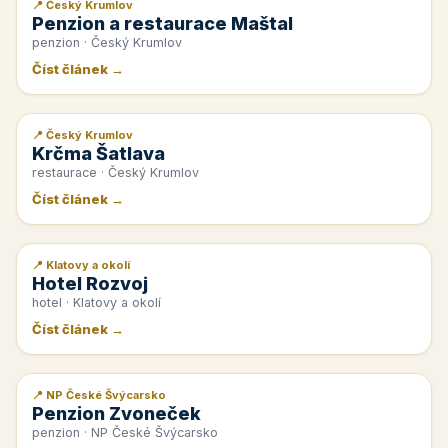
📍 Český Krumlov
📰 PR článek
Penzion a restaurace Maštal
penzion · Český Krumlov
Číst článek →
📍 Český Krumlov
📰 PR článek
Krčma Šatlava
restaurace · Český Krumlov
Číst článek →
📍 Klatovy a okolí
📰 PR článek
Hotel Rozvoj
hotel · Klatovy a okolí
Číst článek →
📍 NP České Švýcarsko
📰 PR článek
Penzion Zvoneček
penzion · NP České Švýcarsko