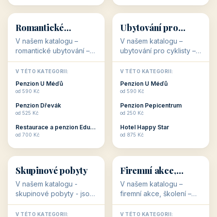
💕
🚴
32 objektů
32 objektů
Romantické
Ubytování pro
ubytování
cyklisty
V našem katalogu –
V našem katalogu –
romantické ubytování –
ubytování pro cyklisty –
jsou pro Vás připraveny
jsou pro Vás připraveny
objekty, které svojí
objekty, které jsou na
V TÉTO KATEGORII:
V TÉTO KATEGORII:
stavbou, polohou anebo
milovníky cykloturistiky
Penzion U Méďů
Penzion U Méďů
zaměřením nabízí
připraveny. Většinou mají
od 590 Kč
od 590 Kč
romantické pobyty.
přímo kolárny a...
Penzion Dřevák
Penzion Pepicentrum
Romantické ...
od 525 Kč
od 250 Kč
Restaurace a penzion Eduard
Hotel Happy Star
👥
💼
od 700 Kč
od 875 Kč
👥
💼
32 objektů
31 objektů
Skupinové pobyty
Firemní akce,
školení
V našem katalogu -
V našem katalogu –
skupinové pobyty - jsou
firemní akce, školení –
pro Vás připraveny
jsou pro Vás připraveny
objekty, které nabízí
objekty, které mají
V TÉTO KATEGORII:
V TÉTO KATEGORII: