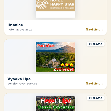
Hnanice
Navštívit →
hotelhappystar.cz
REKLAMA
Vysoká Lípa
Navštívit →
penzion-zvonecek.cz
REKLAMA