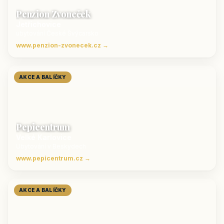
Penzion Zvoneček
Jetřichovice
ubytování České Švýcarsko
www.penzion-zvonecek.cz →
AKCE A BALÍČKY
Pepicentrum
Velké Karlovice
Ubytování v Beskydech
www.pepicentrum.cz →
AKCE A BALÍČKY