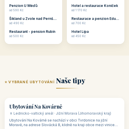
ubytování skupin v
zkušenosti pořádat i
Penzion U Méďů
Hotel a restaurace Koníček
penzionech, hotelích a
menší firemní akce a
od 590 Kč
od 1 170 Kč
apartmánech v ČR.
firemní školení, ale také
Šikland u Zvole nad Pernštejnem
Restaurace a penzion Eduard
Budete překva...
ob...
od 490 Kč
od 700 Kč
Restaurant - pension Rubín
Hotel Lípa
od 500 Kč
od 450 Kč
Naše tipy
⭐ VYBRANÉ UBYTOVÁNÍ
👥 17
🏡 penzion
Ubytování Na Kovárně
🍷 Lednicko-valtický areál · Jižní Morava (Jihomoravský kraj)
Ubytování Na Kovárně se nachází v obci Tvrdonice na jižní
Moravě, na adrese Slovácká 8, klidně na kraji obce mezi vinicemi,