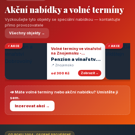
Akční nabídky a volné termíny
Vyzkoušejte tyto objekty se speciální nabídkou — kontaktujte
přímo provozovatele
Všechny objekty →
⚡ AKCE
⚡ AKCE
Volné termíny ve vinařství
na Znojemsku -
degustace vín
Penzion a vinařství
Dobrovolný
📍 Znojemsko
od 300 Kč
Zobrazit →
📣 Máte volné termíny nebo akční nabídku? Umístěte ji
sem.
Inzerovat akci →
OD ROKU 2004 · OSOBNĚ PROVĚŘENÉ