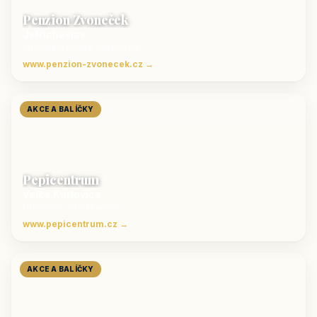
Penzion Zvoneček
Jetřichovice
ubytování České Švýcarsko
www.penzion-zvonecek.cz →
AKCE A BALÍČKY
Pepicentrum
Velké Karlovice
Ubytování v Beskydech
www.pepicentrum.cz →
AKCE A BALÍČKY