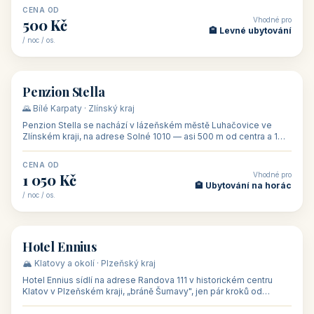
CENA OD
Vhodné pro
500 Kč
🏨 Levné ubytování
/ noc / os.
👥 44
🏡 penzion
Penzion Stella
🌄 Bílé Karpaty · Zlínský kraj
Penzion Stella se nachází v lázeňském městě Luhačovice ve
Zlínském kraji, na adrese Solné 1010 — asi 500 m od centra a 1
km od lázeňské kolo
CENA OD
Vhodné pro
1 050 Kč
🏨 Ubytování na horác
/ noc / os.
👥 50
🏨 hotel
Hotel Ennius
🏔️ Klatovy a okolí · Plzeňský kraj
Hotel Ennius sídlí na adrese Randova 111 v historickém centru
Klatov v Plzeňském kraji, „bráně Šumavy", jen pár kroků od
hlavního náměs