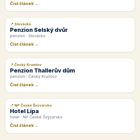
Číst článek →
📍 Slovácko
📰 PR článek
Penzion Selský dvůr
penzion · Slovácko
Číst článek →
📍 Český Krumlov
📰 PR článek
Penzion Thallerův dům
penzion · Český Krumlov
Číst článek →
📍 NP České Švýcarsko
📰 PR článek
Hotel Lípa
hotel · NP České Švýcarsko
Číst článek →