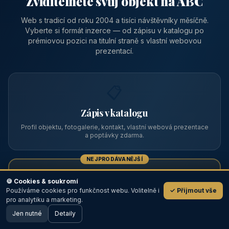
Zviditelněte svůj objekt na ABC
Web s tradicí od roku 2004 a tisíci návštěvníky měsíčně.
Vyberte si formát inzerce — od zápisu v katalogu po
prémiovou pozici na titulní straně s vlastní webovou
prezentací.
📋
Zápis v katalogu
Profil objektu, fotogalerie, kontakt, vlastní webová prezentace
a poptávky zdarma.
NEJPRODÁVANĚJŠÍ
⭐
🍪 Cookies & soukromí
Používáme cookies pro funkčnost webu. Volitelně i
✓ Přijmout vše
💬
Prémiový partner
pro analytiku a marketing.
Jen nutné
TOP pozice na titulce, přednost ve výpisech, zlatý odznak a
Detaily
🖥️ Desktop verze
Design
banner.