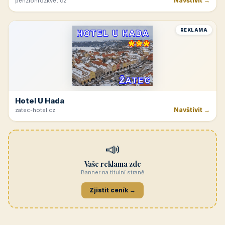
Navštívit →
penzionrozkvet.cz
REKLAMA
Hotel U Hada
Navštívit →
zatec-hotel.cz
📣
Vaše reklama zde
Banner na titulní straně
Zjistit ceník →