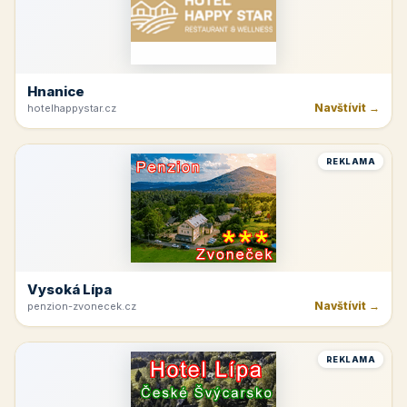
Hnanice
Navštívit →
hotelhappystar.cz
REKLAMA
Vysoká Lípa
Navštívit →
penzion-zvonecek.cz
REKLAMA