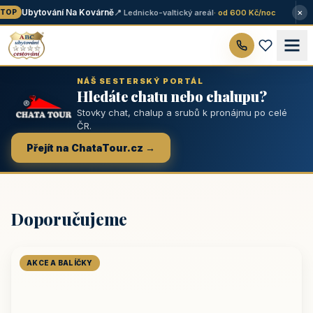
×
Ubytování Na Kovárně
📍 Lednicko-valtický areál
· od 600 Kč/noc
OP
NÁŠ SESTERSKÝ PORTÁL
Hledáte chatu nebo chalupu?
Stovky chat, chalup a srubů k pronájmu po celé
ČR.
Přejít na ChataTour.cz →
Doporučujeme
AKCE A BALÍČKY