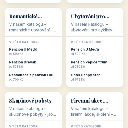
💕
🚴
32 objektů
32 objektů
Romantické
Ubytování pro
ubytování
cyklisty
V našem katalogu –
V našem katalogu –
romantické ubytování –
ubytování pro cyklisty –
jsou pro Vás připraveny
jsou pro Vás připraveny
objekty, které svojí
objekty, které jsou na
V TÉTO KATEGORII:
V TÉTO KATEGORII:
stavbou, polohou anebo
milovníky cykloturistiky
Penzion U Méďů
Penzion U Méďů
zaměřením nabízí
připraveny. Většinou mají
od 590 Kč
od 590 Kč
romantické pobyty.
přímo kolárny a...
Penzion Dřevák
Penzion Pepicentrum
Romantické ...
od 525 Kč
od 250 Kč
Restaurace a penzion Eduard
Hotel Happy Star
👥
💼
od 700 Kč
od 875 Kč
👥
💼
32 objektů
31 objektů
Skupinové pobyty
Firemní akce,
školení
V našem katalogu -
V našem katalogu –
skupinové pobyty - jsou
firemní akce, školení –
pro Vás připraveny
jsou pro Vás připraveny
objekty, které nabízí
objekty, které mají
V TÉTO KATEGORII:
V TÉTO KATEGORII: