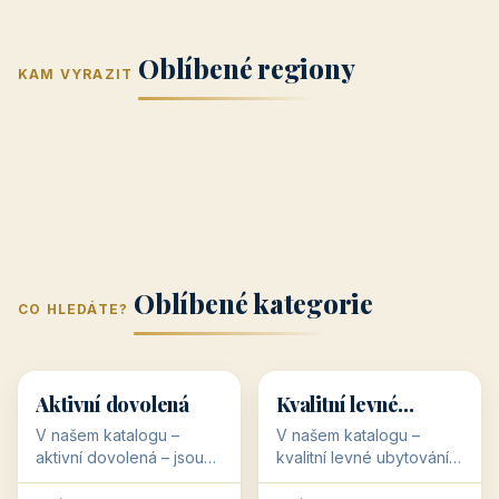
Jižní Morava
Jižní Čechy
(Jihomoravský
(Jihočeský
Střední Čechy
Oblíbené regiony
kraj)
Karlovarský
kraj)
KAM VYRAZIT
Zlínský kraj
Žilinský
(Středočeský
11 objektů
kraj
9 objektů
Liberecký kraj
6 objektů
Plzeňský kraj
4 objekty
kraj)
3 objekty
3 objekty
3 objekty
3 objekty
Oblíbené kategorie
CO HLEDÁTE?
🥾
💰
🥾
💰
36 objektů
34 objektů
Aktivní dovolená
Kvalitní levné
ubytování
V našem katalogu –
V našem katalogu –
aktivní dovolená – jsou
kvalitní levné ubytování –
pro Vás připraveny
jsou pro Vás připraveny