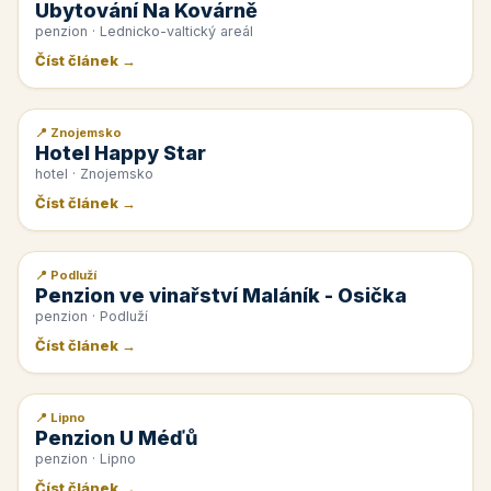
Ubytování Na Kovárně
penzion · Lednicko-valtický areál
Číst článek →
📍 Znojemsko
📰 PR článek
Hotel Happy Star
hotel · Znojemsko
Číst článek →
📍 Podluží
📰 PR článek
Penzion ve vinařství Maláník - Osička
penzion · Podluží
Číst článek →
📍 Lipno
📰 PR článek
Penzion U Méďů
penzion · Lipno
Číst článek →