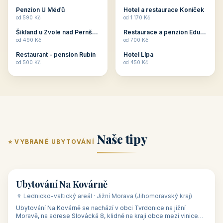
ubytování skupin v
zkušenosti pořádat i
Penzion U Méďů
Hotel a restaurace Koníček
penzionech, hotelích a
menší firemní akce a
od 590 Kč
od 1 170 Kč
apartmánech v ČR.
firemní školení, ale také
Šikland u Zvole nad Pernštejnem
Restaurace a penzion Eduard
Budete překva...
ob...
od 490 Kč
od 700 Kč
Restaurant - pension Rubín
Hotel Lípa
od 500 Kč
od 450 Kč
Naše tipy
⭐ VYBRANÉ UBYTOVÁNÍ
👥 17
🏡 penzion
Ubytování Na Kovárně
🍷 Lednicko-valtický areál · Jižní Morava (Jihomoravský kraj)
Ubytování Na Kovárně se nachází v obci Tvrdonice na jižní
Moravě, na adrese Slovácká 8, klidně na kraji obce mezi vinicemi,