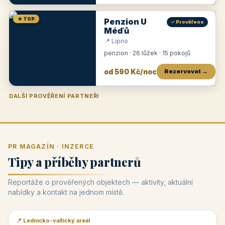
★ TOP
Penzion U
✓ Prověřeno
Méďů
📍 Lipno
penzion · 26 lůžek · 15 pokojů
od 590 Kč/noc
Rezervovat →
DALŠÍ PROVĚŘENÍ PARTNEŘI
Penzion U Zámku
Pension Faber
Penzion a vinařství Dobrovolný
Penzion a restaurace Maštal
Krčma Šatlava
Hotel Rozvoj
Penzion Zvoneček
Penzion Selský dvůr
Penzion Thallerův dům
Hotel Lípa
★
od 500 Kč
★
od 845 Kč
★
od 300 Kč
★
od 360 Kč
★
🍽️
★
od 400 Kč
★
od 550 Kč
★
od 530 Kč
★
od 1 190 Kč
★
od 450 Kč
PR MAGAZÍN · INZERCE
Tipy a příběhy partnerů
Reportáže o prověřených objektech — aktivity, aktuální
nabídky a kontakt na jednom místě.
📍 Lednicko-valtický areál
📰 PR článek