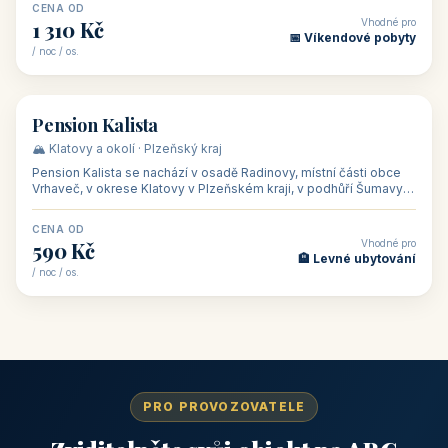
CENA OD
Vhodné pro
1 310 Kč
📅 Víkendové pobyty
/ noc / os.
👥 40
🏡 penzion
Pension Kalista
🏔️ Klatovy a okolí · Plzeňský kraj
Pension Kalista se nachází v osadě Radinovy, místní části obce
Vrhaveč, v okrese Klatovy v Plzeňském kraji, v podhůří Šumavy
— do města Klat
CENA OD
Vhodné pro
590 Kč
🏨 Levné ubytování
/ noc / os.
PRO PROVOZOVATELE