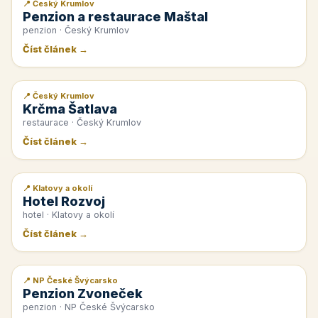
📍 Český Krumlov
📰 PR článek
Penzion a restaurace Maštal
penzion · Český Krumlov
Číst článek →
📍 Český Krumlov
📰 PR článek
Krčma Šatlava
restaurace · Český Krumlov
Číst článek →
📍 Klatovy a okolí
📰 PR článek
Hotel Rozvoj
hotel · Klatovy a okolí
Číst článek →
📍 NP České Švýcarsko
📰 PR článek
Penzion Zvoneček
penzion · NP České Švýcarsko