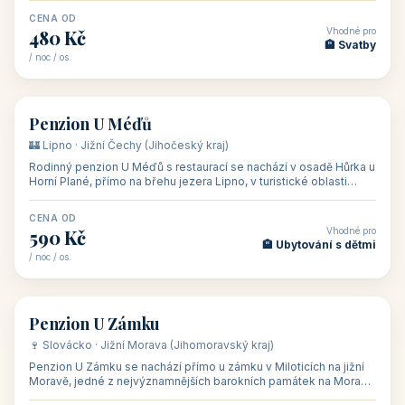
CENA OD
Vhodné pro
480 Kč
🏨 Svatby
/ noc / os.
👥 26
🏡 penzion
Penzion U Méďů
🏰 Lipno · Jižní Čechy (Jihočeský kraj)
Rodinný penzion U Méďů s restaurací se nachází v osadě Hůrka u
Horní Plané, přímo na břehu jezera Lipno, v turistické oblasti
Šumava. Pokoje
CENA OD
Vhodné pro
590 Kč
🏨 Ubytování s dětmi
/ noc / os.
👥 28
🏡 penzion
Penzion U Zámku
🍷 Slovácko · Jižní Morava (Jihomoravský kraj)
Penzion U Zámku se nachází přímo u zámku v Miloticích na jižní
Moravě, jedné z nejvýznamnějších barokních památek na Moravě,
v budově bývalé