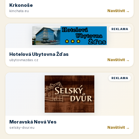
Krkonoše
Navštívit →
kinchata.eu
REKLAMA
Hotelová Ubytovna Žďas
Navštívit →
ubytovnazdas.cz
REKLAMA
Moravská Nová Ves
Navštívit →
selsky-dvur.eu