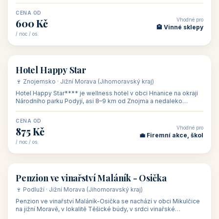
asi 8 km od dáln
CENA OD
Vhodné pro
600 Kč
🏨 Vinné sklepy
/ noc / os.
👥 54
🏨 hotel
Hotel Happy Star
🍷 Znojemsko · Jižní Morava (Jihomoravský kraj)
Hotel Happy Star**** je wellness hotel v obci Hnanice na okraji
Národního parku Podyjí, asi 8–9 km od Znojma a nedaleko
rakouských hranic, v
CENA OD
Vhodné pro
875 Kč
💼 Firemní akce, škol
/ noc / os.
👥 15
🏡 penzion
Penzion ve vinařství Maláník - Osička
🍷 Podluží · Jižní Morava (Jihomoravský kraj)
Penzion ve vinařství Maláník-Osička se nachází v obci Mikulčice
na jižní Moravě, v lokalitě Těšické búdy, v srdci vinařské
podoblasti Slovác