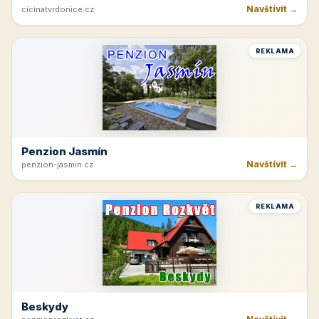
Navštívit →
cicinatvrdonice.cz
REKLAMA
Penzion Jasmín
Navštívit →
penzion-jasmin.cz
REKLAMA
Beskydy