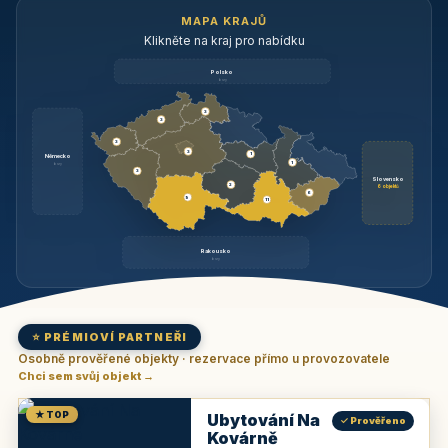
MAPA KRAJŮ
Klikněte na kraj pro nabídku
Polsko
brzy
3
3
3
3
1
Německo
1
brzy
3
Slovensko
2
6 objektů
6
9
11
Rakousko
brzy
⭐ PRÉMIOVÍ PARTNEŘI
Osobně prověřené objekty · rezervace přímo u provozovatele
Chci sem svůj objekt →
★ TOP
Ubytování Na
✓ Prověřeno
Kovárně