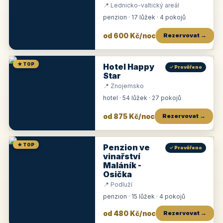
📍 Lednicko-valtický areál
penzion · 17 lůžek · 4 pokojů
od 600 Kč/noc
Rezervovat →
★ TOP
Hotel Happy
✓ Prověřeno
Star
📍 Znojemsko
hotel · 54 lůžek · 27 pokojů
od 875 Kč/noc
Rezervovat →
★ TOP
Penzion ve
✓ Prověřeno
vinařství
Maláník -
Osička
📍 Podluží
penzion · 15 lůžek · 4 pokojů
od 480 Kč/noc
Rezervovat →