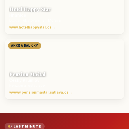
Hotel Happy Star
Hnanice
Luxusní ubytování jižní Morava
www.hotelhappystar.cz →
AKCE A BALÍČKY
Penzion Maštal
Český Krumlov
Penzion a restaurace
wwww.penzionmastal.satlava.cz →
⚡ LAST MINUTE