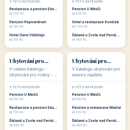
objekty, které s aktivní
objekty, které nabízí
V TÉTO KATEGORII:
V TÉTO KATEGORII:
dovolenou přímo
cenově dostupné
Restaurace a penzion Eduard
Penzion U Méďů
souvisejí. Aktivní
ubytování v ČR. Budete
od 700 Kč
od 590 Kč
dovolená nebo aktivní
překvapeni, že i v nižší
Penzion Pepicentrum
Hotel a restaurace Koníček
odpočinek jso...
c...
od 250 Kč
od 1 170 Kč
Hotel Garni Vildštejn
Šikland u Zvole nad Pernštejnem
👨‍👩‍👧‍👦
🧓
od 310 Kč
od 490 Kč
👨‍👩‍👧‍👦
🧓
34 objektů
33 objektů
Ubytování pro
Ubytování pro
rodiny
seniory
V našem katalogu -
V katalogu ubytování pro
Ubytování pro rodiny -
seniory najdete
jsou pro Vás připraveny
penziony a hotely, které
objekty, které svojí
jsou přizpůsobeny pro
V TÉTO KATEGORII:
V TÉTO KATEGORII:
polohou či vybaveností,
ubytování klientů vyššího
Penzion U Méďů
Penzion U Méďů
nabízí klidné ubytování
věku. Některé z nich
od 590 Kč
od 590 Kč
pro rodiny. Penziony,...
nabízí speciální balíč...
Restaurace a penzion Eduard
Penzion a restaurace Maštal
od 700 Kč
od 360 Kč
Šikland u Zvole nad Pernštejnem
Šikland u Zvole nad Pernštejnem
💕
🚴
od 490 Kč
od 490 Kč