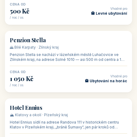
CENA OD
Vhodné pro
500 Kč
🏨 Levné ubytování
/ noc / os.
👥 44
🏡 penzion
Penzion Stella
🌄 Bílé Karpaty · Zlínský kraj
Penzion Stella se nachází v lázeňském městě Luhačovice ve
Zlínském kraji, na adrese Solné 1010 — asi 500 m od centra a 1
km od lázeňské kolo
CENA OD
Vhodné pro
1 050 Kč
🏨 Ubytování na horác
/ noc / os.
👥 50
🏨 hotel
Hotel Ennius
🏔️ Klatovy a okolí · Plzeňský kraj
Hotel Ennius sídlí na adrese Randova 111 v historickém centru
Klatov v Plzeňském kraji, „bráně Šumavy", jen pár kroků od
hlavního náměs