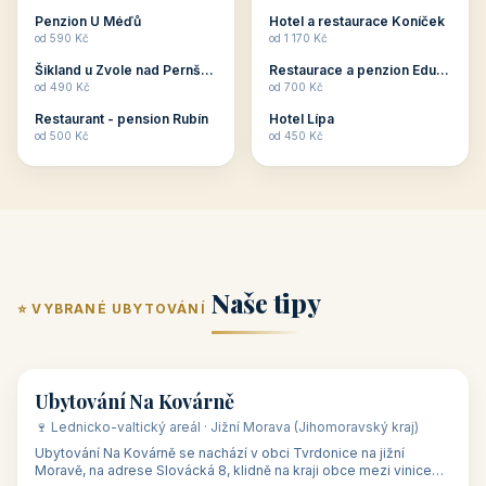
ubytování skupin v
zkušenosti pořádat i
Penzion U Méďů
Hotel a restaurace Koníček
penzionech, hotelích a
menší firemní akce a
od 590 Kč
od 1 170 Kč
apartmánech v ČR.
firemní školení, ale také
Šikland u Zvole nad Pernštejnem
Restaurace a penzion Eduard
Budete překva...
ob...
od 490 Kč
od 700 Kč
Restaurant - pension Rubín
Hotel Lípa
od 500 Kč
od 450 Kč
Naše tipy
⭐ VYBRANÉ UBYTOVÁNÍ
👥 17
🏡 penzion
Ubytování Na Kovárně
🍷 Lednicko-valtický areál · Jižní Morava (Jihomoravský kraj)
Ubytování Na Kovárně se nachází v obci Tvrdonice na jižní
Moravě, na adrese Slovácká 8, klidně na kraji obce mezi vinicemi,