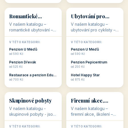
💕
🚴
32 objektů
32 objektů
Romantické
Ubytování pro
ubytování
cyklisty
V našem katalogu –
V našem katalogu –
romantické ubytování –
ubytování pro cyklisty –
jsou pro Vás připraveny
jsou pro Vás připraveny
objekty, které svojí
objekty, které jsou na
V TÉTO KATEGORII:
V TÉTO KATEGORII:
stavbou, polohou anebo
milovníky cykloturistiky
Penzion U Méďů
Penzion U Méďů
zaměřením nabízí
připraveny. Většinou mají
od 590 Kč
od 590 Kč
romantické pobyty.
přímo kolárny a...
Penzion Dřevák
Penzion Pepicentrum
Romantické ...
od 525 Kč
od 250 Kč
Restaurace a penzion Eduard
Hotel Happy Star
👥
💼
od 700 Kč
od 875 Kč
👥
💼
32 objektů
31 objektů
Skupinové pobyty
Firemní akce,
školení
V našem katalogu -
V našem katalogu –
skupinové pobyty - jsou
firemní akce, školení –
pro Vás připraveny
jsou pro Vás připraveny
objekty, které nabízí
objekty, které mají
V TÉTO KATEGORII:
V TÉTO KATEGORII: