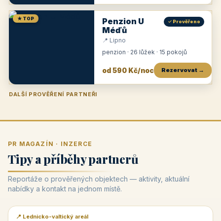
★ TOP
Penzion U
✓ Prověřeno
Méďů
📍 Lipno
penzion · 26 lůžek · 15 pokojů
od 590 Kč/noc
Rezervovat →
DALŠÍ PROVĚŘENÍ PARTNEŘI
Penzion U Zámku
Pension Faber
Penzion a vinařství Dobrovolný
Penzion a restaurace Maštal
Krčma Šatlava
Hotel Rozvoj
Penzion Zvoneček
Penzion Selský dvůr
Penzion Thallerův dům
Hotel Lípa
★
od 500 Kč
★
od 845 Kč
★
od 300 Kč
★
od 360 Kč
★
🍽️
★
od 400 Kč
★
od 550 Kč
★
od 530 Kč
★
od 1 190 Kč
★
od 450 Kč
PR MAGAZÍN · INZERCE
Tipy a příběhy partnerů
Reportáže o prověřených objektech — aktivity, aktuální
nabídky a kontakt na jednom místě.
📍 Lednicko-valtický areál
📰 PR článek