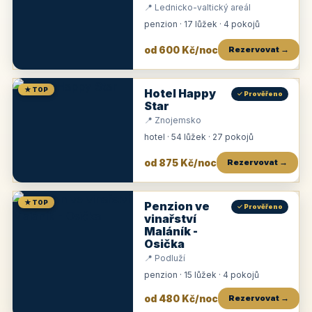
📍 Lednicko-valtický areál
penzion · 17 lůžek · 4 pokojů
od 600 Kč/noc
Rezervovat →
★ TOP
Hotel Happy
✓ Prověřeno
Star
📍 Znojemsko
hotel · 54 lůžek · 27 pokojů
od 875 Kč/noc
Rezervovat →
★ TOP
Penzion ve
✓ Prověřeno
vinařství
Maláník -
Osička
📍 Podluží
penzion · 15 lůžek · 4 pokojů
od 480 Kč/noc
Rezervovat →