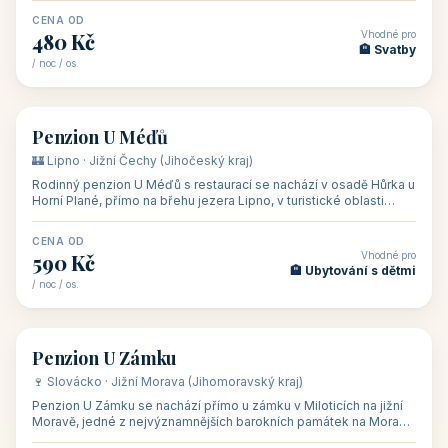
CENA OD
Vhodné pro
480 Kč
🏨 Svatby
/ noc / os.
👥 26
🏡 penzion
Penzion U Méďů
🏰 Lipno · Jižní Čechy (Jihočeský kraj)
Rodinný penzion U Méďů s restaurací se nachází v osadě Hůrka u
Horní Plané, přímo na břehu jezera Lipno, v turistické oblasti
Šumava. Pokoje
CENA OD
Vhodné pro
590 Kč
🏨 Ubytování s dětmi
/ noc / os.
👥 28
🏡 penzion
Penzion U Zámku
🍷 Slovácko · Jižní Morava (Jihomoravský kraj)
Penzion U Zámku se nachází přímo u zámku v Miloticích na jižní
Moravě, jedné z nejvýznamnějších barokních památek na Moravě,
v budově bývalé