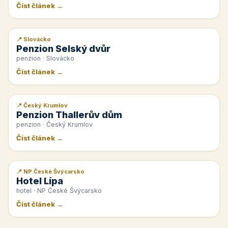
Číst článek →
📍 Slovácko
📰 PR článek
Penzion Selský dvůr
penzion · Slovácko
Číst článek →
📍 Český Krumlov
📰 PR článek
Penzion Thallerův dům
penzion · Český Krumlov
Číst článek →
📍 NP České Švýcarsko
📰 PR článek
Hotel Lípa
hotel · NP České Švýcarsko
Číst článek →