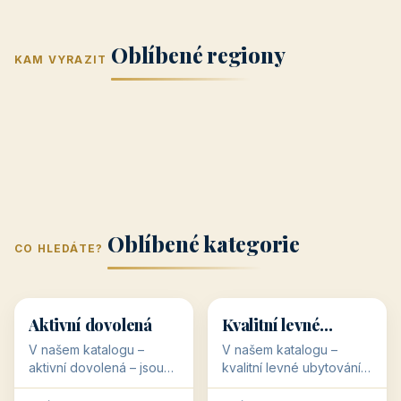
Jižní Morava
Jižní Čechy
(Jihomoravský
(Jihočeský
Střední Čechy
Oblíbené regiony
kraj)
Karlovarský
kraj)
KAM VYRAZIT
Zlínský kraj
Žilinský
(Středočeský
11 objektů
kraj
9 objektů
Liberecký kraj
6 objektů
Plzeňský kraj
4 objekty
kraj)
3 objekty
3 objekty
3 objekty
3 objekty
Oblíbené kategorie
CO HLEDÁTE?
🥾
💰
🥾
💰
36 objektů
34 objektů
Aktivní dovolená
Kvalitní levné
ubytování
V našem katalogu –
V našem katalogu –
aktivní dovolená – jsou
kvalitní levné ubytování –
pro Vás připraveny
jsou pro Vás připraveny