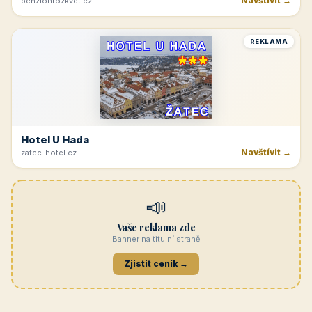
Navštívit →
penzionrozkvet.cz
REKLAMA
Hotel U Hada
Navštívit →
zatec-hotel.cz
📣
Vaše reklama zde
Banner na titulní straně
Zjistit ceník →