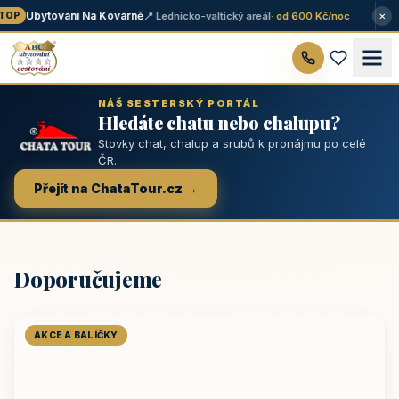
×
Ubytování Na Kovárně
📍 Lednicko-valtický areál
· od 600 Kč/noc
OP
NÁŠ SESTERSKÝ PORTÁL
Hledáte chatu nebo chalupu?
Stovky chat, chalup a srubů k pronájmu po celé
ČR.
Přejít na ChataTour.cz →
Doporučujeme
AKCE A BALÍČKY