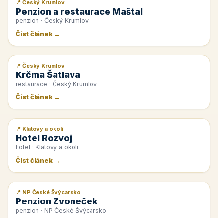
📍 Český Krumlov
📰 PR článek
Penzion a restaurace Maštal
penzion · Český Krumlov
Číst článek →
📍 Český Krumlov
📰 PR článek
Krčma Šatlava
restaurace · Český Krumlov
Číst článek →
📍 Klatovy a okolí
📰 PR článek
Hotel Rozvoj
hotel · Klatovy a okolí
Číst článek →
📍 NP České Švýcarsko
📰 PR článek
Penzion Zvoneček
penzion · NP České Švýcarsko