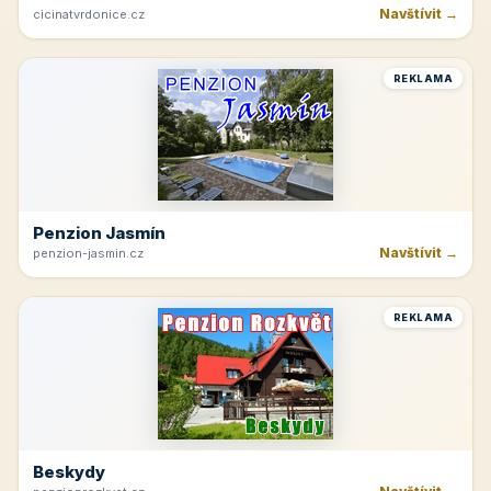
Navštívit →
cicinatvrdonice.cz
REKLAMA
Penzion Jasmín
Navštívit →
penzion-jasmin.cz
REKLAMA
Beskydy