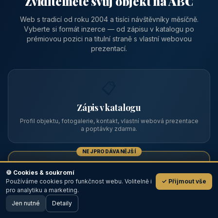
Zviditelněte svůj objekt na ABC
Web s tradicí od roku 2004 a tisíci návštěvníky měsíčně.
Vyberte si formát inzerce — od zápisu v katalogu po
prémiovou pozici na titulní straně s vlastní webovou
prezentací.
📋
Zápis v katalogu
Profil objektu, fotogalerie, kontakt, vlastní webová prezentace
a poptávky zdarma.
NEJPRODÁVANĚJŠÍ
⭐
🍪 Cookies & soukromí
Používáme cookies pro funkčnost webu. Volitelně i
✓ Přijmout vše
💬
Prémiový partner
pro analytiku a marketing.
Jen nutné
TOP pozice na titulce, přednost ve výpisech, zlatý odznak a
Detaily
🖥️ Desktop verze
Design
banner.