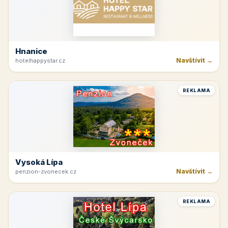
Hnanice
Navštívit →
hotelhappystar.cz
REKLAMA
Vysoká Lípa
Navštívit →
penzion-zvonecek.cz
REKLAMA