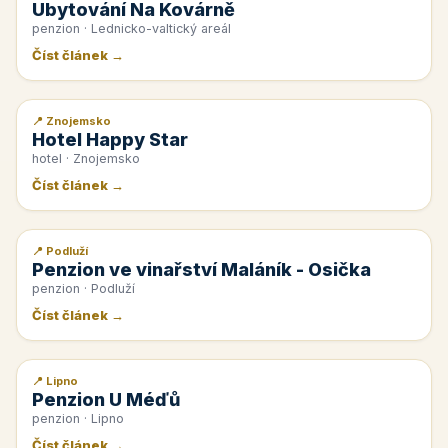
Ubytování Na Kovárně
penzion · Lednicko-valtický areál
Číst článek →
📍 Znojemsko
📰 PR článek
Hotel Happy Star
hotel · Znojemsko
Číst článek →
📍 Podluží
📰 PR článek
Penzion ve vinařství Maláník - Osička
penzion · Podluží
Číst článek →
📍 Lipno
📰 PR článek
Penzion U Méďů
penzion · Lipno
Číst článek →