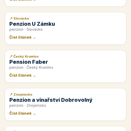
📍 Slovácko
📰 PR článek
Penzion U Zámku
penzion · Slovácko
Číst článek →
📍 Český Krumlov
📰 PR článek
Pension Faber
penzion · Český Krumlov
Číst článek →
📍 Znojemsko
📰 PR článek
Penzion a vinařství Dobrovolný
penzion · Znojemsko
Číst článek →