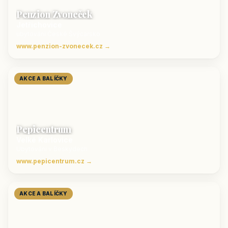
Penzion Zvoneček
Jetřichovice
ubytování České Švýcarsko
www.penzion-zvonecek.cz →
AKCE A BALÍČKY
Pepicentrum
Velké Karlovice
Ubytování v Beskydech
www.pepicentrum.cz →
AKCE A BALÍČKY