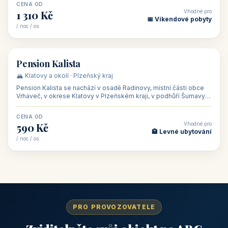
CENA OD
Vhodné pro
1 310 Kč
📅 Víkendové pobyty
/ noc / os.
👥 40
🏡 penzion
Pension Kalista
🏔️ Klatovy a okolí · Plzeňský kraj
Pension Kalista se nachází v osadě Radinovy, místní části obce
Vrhaveč, v okrese Klatovy v Plzeňském kraji, v podhůří Šumavy
— do města Klat
CENA OD
Vhodné pro
590 Kč
🏨 Levné ubytování
/ noc / os.
PRO PROVOZOVATELE