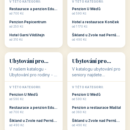
objekty, které s aktivní
objekty, které nabízí
V TÉTO KATEGORII:
V TÉTO KATEGORII:
dovolenou přímo
cenově dostupné
Restaurace a penzion Eduard
Penzion U Méďů
souvisejí. Aktivní
ubytování v ČR. Budete
od 700 Kč
od 590 Kč
dovolená nebo aktivní
překvapeni, že i v nižší
Penzion Pepicentrum
Hotel a restaurace Koníček
odpočinek jso...
c...
od 250 Kč
od 1 170 Kč
Hotel Garni Vildštejn
Šikland u Zvole nad Pernštejnem
👨‍👩‍👧‍👦
🧓
od 310 Kč
od 490 Kč
👨‍👩‍👧‍👦
🧓
34 objektů
33 objektů
Ubytování pro
Ubytování pro
rodiny
seniory
V našem katalogu -
V katalogu ubytování pro
Ubytování pro rodiny -
seniory najdete
jsou pro Vás připraveny
penziony a hotely, které
objekty, které svojí
jsou přizpůsobeny pro
V TÉTO KATEGORII:
V TÉTO KATEGORII:
polohou či vybaveností,
ubytování klientů vyššího
Penzion U Méďů
Penzion U Méďů
nabízí klidné ubytování
věku. Některé z nich
od 590 Kč
od 590 Kč
pro rodiny. Penziony,...
nabízí speciální balíč...
Restaurace a penzion Eduard
Penzion a restaurace Maštal
od 700 Kč
od 360 Kč
Šikland u Zvole nad Pernštejnem
Šikland u Zvole nad Pernštejnem
💕
🚴
od 490 Kč
od 490 Kč