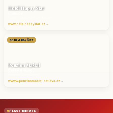
Hotel Happy Star
Hnanice
Luxusní ubytování jižní Morava
www.hotelhappystar.cz →
AKCE A BALÍČKY
Penzion Maštal
Český Krumlov
Penzion a restaurace
wwww.penzionmastal.satlava.cz →
⚡ LAST MINUTE