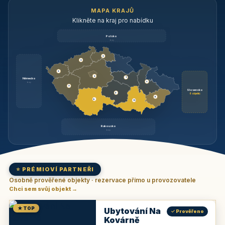
MAPA KRAJŮ
Klikněte na kraj pro nabídku
Polsko
brzy
3
3
3
3
1
Německo
1
brzy
3
Slovensko
2
6 objektů
6
9
11
Rakousko
brzy
⭐ PRÉMIOVÍ PARTNEŘI
Osobně prověřené objekty · rezervace přímo u provozovatele
Chci sem svůj objekt →
★ TOP
Ubytování Na
✓ Prověřeno
Kovárně