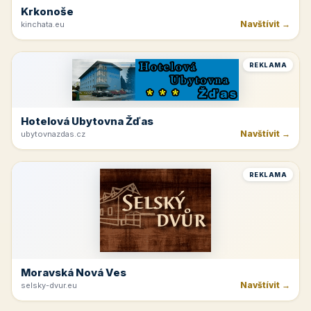
Krkonoše
Navštívit →
kinchata.eu
REKLAMA
Hotelová Ubytovna Žďas
Navštívit →
ubytovnazdas.cz
REKLAMA
Moravská Nová Ves
Navštívit →
selsky-dvur.eu