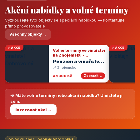
Akční nabídky a volné termíny
Vyzkoušejte tyto objekty se speciální nabídkou — kontaktujte
přímo provozovatele
Všechny objekty →
⚡ AKCE
⚡ AKCE
Volné termíny ve vinařství
na Znojemsku -
degustace vín
Penzion a vinařství
Dobrovolný
📍 Znojemsko
od 300 Kč
Zobrazit →
📣 Máte volné termíny nebo akční nabídku? Umístěte ji
sem.
Inzerovat akci →
OD ROKU 2004 · OSOBNĚ PROVĚŘENÉ