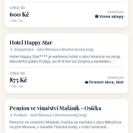
asi 8 km od dáln
CENA OD
Vhodné pro
600 Kč
🏨 Vinné sklepy
/ noc / os.
👥 54
🏨 hotel
Hotel Happy Star
🍷 Znojemsko · Jižní Morava (Jihomoravský kraj)
Hotel Happy Star**** je wellness hotel v obci Hnanice na okraji
Národního parku Podyjí, asi 8–9 km od Znojma a nedaleko
rakouských hranic, v
CENA OD
Vhodné pro
875 Kč
💼 Firemní akce, škol
/ noc / os.
👥 15
🏡 penzion
Penzion ve vinařství Maláník - Osička
🍷 Podluží · Jižní Morava (Jihomoravský kraj)
Penzion ve vinařství Maláník-Osička se nachází v obci Mikulčice
na jižní Moravě, v lokalitě Těšické búdy, v srdci vinařské
podoblasti Slovác