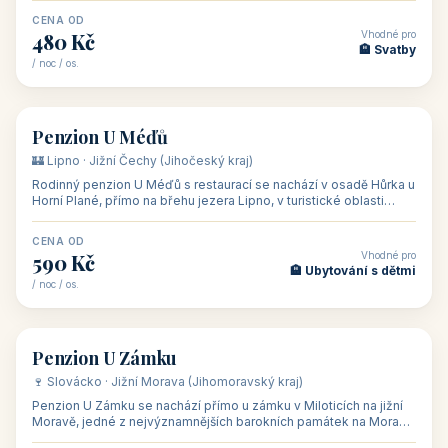
CENA OD
Vhodné pro
480 Kč
🏨 Svatby
/ noc / os.
👥 26
🏡 penzion
Penzion U Méďů
🏰 Lipno · Jižní Čechy (Jihočeský kraj)
Rodinný penzion U Méďů s restaurací se nachází v osadě Hůrka u
Horní Plané, přímo na břehu jezera Lipno, v turistické oblasti
Šumava. Pokoje
CENA OD
Vhodné pro
590 Kč
🏨 Ubytování s dětmi
/ noc / os.
👥 28
🏡 penzion
Penzion U Zámku
🍷 Slovácko · Jižní Morava (Jihomoravský kraj)
Penzion U Zámku se nachází přímo u zámku v Miloticích na jižní
Moravě, jedné z nejvýznamnějších barokních památek na Moravě,
v budově bývalé