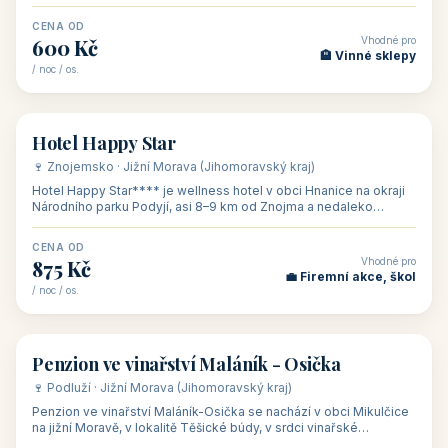
asi 8 km od dáln
CENA OD
Vhodné pro
600 Kč
🏨 Vinné sklepy
/ noc / os.
👥 54
🏨 hotel
Hotel Happy Star
🍷 Znojemsko · Jižní Morava (Jihomoravský kraj)
Hotel Happy Star**** je wellness hotel v obci Hnanice na okraji
Národního parku Podyjí, asi 8–9 km od Znojma a nedaleko
rakouských hranic, v
CENA OD
Vhodné pro
875 Kč
💼 Firemní akce, škol
/ noc / os.
👥 15
🏡 penzion
Penzion ve vinařství Maláník - Osička
🍷 Podluží · Jižní Morava (Jihomoravský kraj)
Penzion ve vinařství Maláník-Osička se nachází v obci Mikulčice
na jižní Moravě, v lokalitě Těšické búdy, v srdci vinařské
podoblasti Slovác