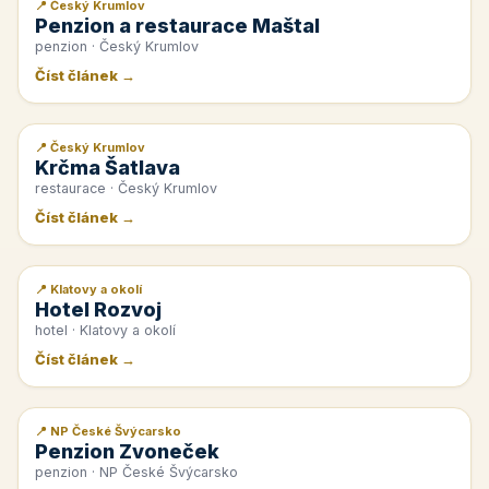
📍 Český Krumlov
📰 PR článek
Penzion a restaurace Maštal
penzion · Český Krumlov
Číst článek →
📍 Český Krumlov
📰 PR článek
Krčma Šatlava
restaurace · Český Krumlov
Číst článek →
📍 Klatovy a okolí
📰 PR článek
Hotel Rozvoj
hotel · Klatovy a okolí
Číst článek →
📍 NP České Švýcarsko
📰 PR článek
Penzion Zvoneček
penzion · NP České Švýcarsko