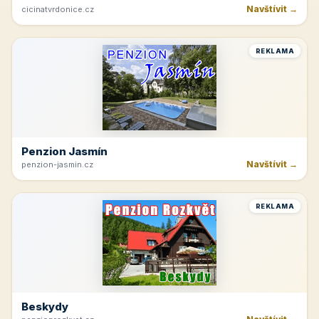
Navštívit →
cicinatvrdonice.cz
REKLAMA
Penzion Jasmín
Navštívit →
penzion-jasmin.cz
REKLAMA
Beskydy