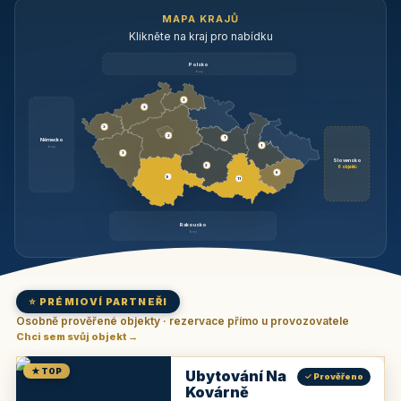
MAPA KRAJŮ
Klikněte na kraj pro nabídku
Polsko
brzy
3
3
3
3
1
Německo
1
brzy
3
Slovensko
2
6 objektů
6
9
11
Rakousko
brzy
⭐ PRÉMIOVÍ PARTNEŘI
Osobně prověřené objekty · rezervace přímo u provozovatele
Chci sem svůj objekt →
★ TOP
Ubytování Na
✓ Prověřeno
Kovárně