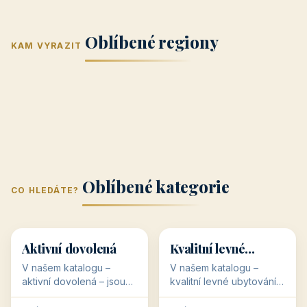
Jižní Morava
Jižní Čechy
(Jihomoravský
(Jihočeský
Střední Čechy
Oblíbené regiony
kraj)
Karlovarský
kraj)
KAM VYRAZIT
Zlínský kraj
Žilinský
(Středočeský
11 objektů
kraj
9 objektů
Liberecký kraj
6 objektů
Plzeňský kraj
4 objekty
kraj)
3 objekty
3 objekty
3 objekty
3 objekty
Oblíbené kategorie
CO HLEDÁTE?
🥾
💰
🥾
💰
36 objektů
34 objektů
Aktivní dovolená
Kvalitní levné
ubytování
V našem katalogu –
V našem katalogu –
aktivní dovolená – jsou
kvalitní levné ubytování –
pro Vás připraveny
jsou pro Vás připraveny