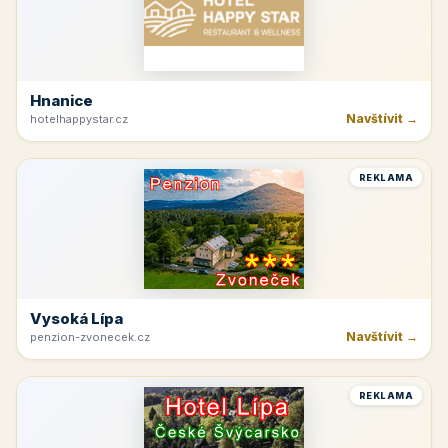
Hnanice
Navštívit →
hotelhappystar.cz
REKLAMA
Vysoká Lípa
Navštívit →
penzion-zvonecek.cz
REKLAMA