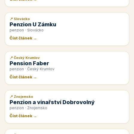
📍 Slovácko
📰 PR článek
Penzion U Zámku
penzion · Slovácko
Číst článek →
📍 Český Krumlov
📰 PR článek
Pension Faber
penzion · Český Krumlov
Číst článek →
📍 Znojemsko
📰 PR článek
Penzion a vinařství Dobrovolný
penzion · Znojemsko
Číst článek →