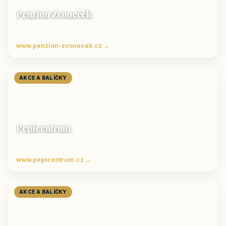
Penzion Zvoneček
Jetřichovice
ubytování České Švýcarsko
www.penzion-zvonecek.cz →
AKCE A BALÍČKY
Pepicentrum
Velké Karlovice
Ubytování v Beskydech
www.pepicentrum.cz →
AKCE A BALÍČKY