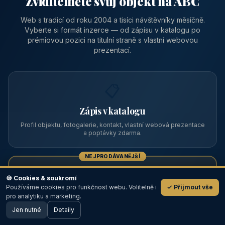
Zviditelněte svůj objekt na ABC
Web s tradicí od roku 2004 a tisíci návštěvníky měsíčně.
Vyberte si formát inzerce — od zápisu v katalogu po
prémiovou pozici na titulní straně s vlastní webovou
prezentací.
📋
Zápis v katalogu
Profil objektu, fotogalerie, kontakt, vlastní webová prezentace
a poptávky zdarma.
NEJPRODÁVANĚJŠÍ
⭐
🍪 Cookies & soukromí
Používáme cookies pro funkčnost webu. Volitelně i
✓ Přijmout vše
💬
Prémiový partner
pro analytiku a marketing.
Jen nutné
TOP pozice na titulce, přednost ve výpisech, zlatý odznak a
Detaily
🖥️ Desktop verze
Design
banner.