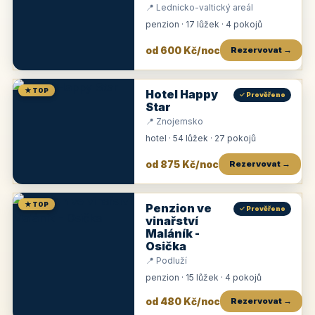
📍 Lednicko-valtický areál
penzion · 17 lůžek · 4 pokojů
od 600 Kč/noc
Rezervovat →
★ TOP
Hotel Happy
✓ Prověřeno
Star
📍 Znojemsko
hotel · 54 lůžek · 27 pokojů
od 875 Kč/noc
Rezervovat →
★ TOP
Penzion ve
✓ Prověřeno
vinařství
Maláník -
Osička
📍 Podluží
penzion · 15 lůžek · 4 pokojů
od 480 Kč/noc
Rezervovat →