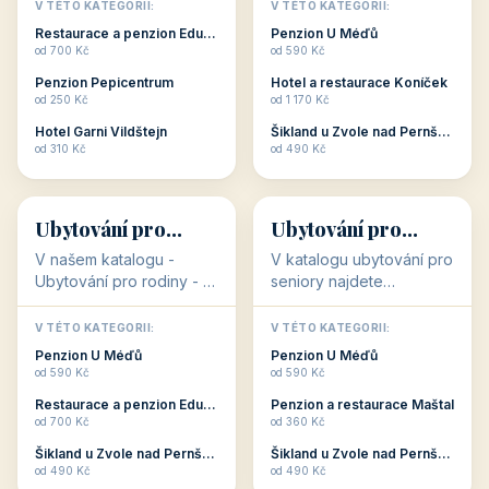
objekty, které s aktivní
objekty, které nabízí
V TÉTO KATEGORII:
V TÉTO KATEGORII:
dovolenou přímo
cenově dostupné
Restaurace a penzion Eduard
Penzion U Méďů
souvisejí. Aktivní
ubytování v ČR. Budete
od 700 Kč
od 590 Kč
dovolená nebo aktivní
překvapeni, že i v nižší
Penzion Pepicentrum
Hotel a restaurace Koníček
odpočinek jso...
c...
od 250 Kč
od 1 170 Kč
Hotel Garni Vildštejn
Šikland u Zvole nad Pernštejnem
👨‍👩‍👧‍👦
🧓
od 310 Kč
od 490 Kč
👨‍👩‍👧‍👦
🧓
34 objektů
33 objektů
Ubytování pro
Ubytování pro
rodiny
seniory
V našem katalogu -
V katalogu ubytování pro
Ubytování pro rodiny -
seniory najdete
jsou pro Vás připraveny
penziony a hotely, které
objekty, které svojí
jsou přizpůsobeny pro
V TÉTO KATEGORII:
V TÉTO KATEGORII:
polohou či vybaveností,
ubytování klientů vyššího
Penzion U Méďů
Penzion U Méďů
nabízí klidné ubytování
věku. Některé z nich
od 590 Kč
od 590 Kč
pro rodiny. Penziony,...
nabízí speciální balíč...
Restaurace a penzion Eduard
Penzion a restaurace Maštal
od 700 Kč
od 360 Kč
Šikland u Zvole nad Pernštejnem
Šikland u Zvole nad Pernštejnem
💕
🚴
od 490 Kč
od 490 Kč