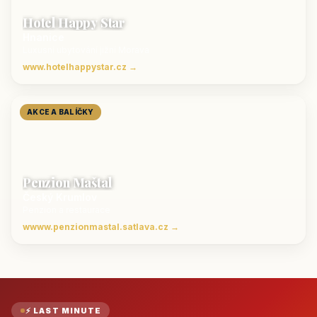
Hotel Happy Star
Hnanice
Luxusní ubytování jižní Morava
www.hotelhappystar.cz →
AKCE A BALÍČKY
Penzion Maštal
Český Krumlov
Penzion a restaurace
wwww.penzionmastal.satlava.cz →
⚡ LAST MINUTE