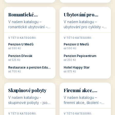
💕
🚴
32 objektů
32 objektů
Romantické
Ubytování pro
ubytování
cyklisty
V našem katalogu –
V našem katalogu –
romantické ubytování –
ubytování pro cyklisty –
jsou pro Vás připraveny
jsou pro Vás připraveny
objekty, které svojí
objekty, které jsou na
V TÉTO KATEGORII:
V TÉTO KATEGORII:
stavbou, polohou anebo
milovníky cykloturistiky
Penzion U Méďů
Penzion U Méďů
zaměřením nabízí
připraveny. Většinou mají
od 590 Kč
od 590 Kč
romantické pobyty.
přímo kolárny a...
Penzion Dřevák
Penzion Pepicentrum
Romantické ...
od 525 Kč
od 250 Kč
Restaurace a penzion Eduard
Hotel Happy Star
👥
💼
od 700 Kč
od 875 Kč
👥
💼
32 objektů
31 objektů
Skupinové pobyty
Firemní akce,
školení
V našem katalogu -
V našem katalogu –
skupinové pobyty - jsou
firemní akce, školení –
pro Vás připraveny
jsou pro Vás připraveny
objekty, které nabízí
objekty, které mají
V TÉTO KATEGORII:
V TÉTO KATEGORII: