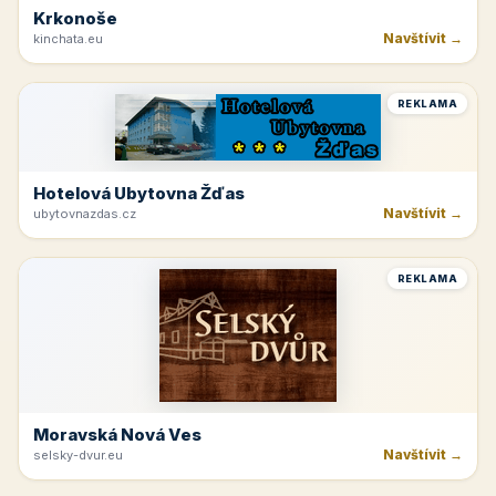
Krkonoše
Navštívit →
kinchata.eu
REKLAMA
Hotelová Ubytovna Žďas
Navštívit →
ubytovnazdas.cz
REKLAMA
Moravská Nová Ves
Navštívit →
selsky-dvur.eu