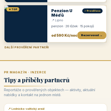
★ TOP
Penzion U
✓ Prověřeno
Méďů
📍 Lipno
penzion · 26 lůžek · 15 pokojů
od 590 Kč/noc
Rezervovat →
DALŠÍ PROVĚŘENÍ PARTNEŘI
Penzion U Zámku
Pension Faber
Penzion a vinařství Dobrovolný
Penzion a restaurace Maštal
Krčma Šatlava
Hotel Rozvoj
Penzion Zvoneček
Penzion Selský dvůr
Penzion Thallerův dům
Hotel Lípa
★
od 500 Kč
★
od 845 Kč
★
od 300 Kč
★
od 360 Kč
★
🍽️
★
od 400 Kč
★
od 550 Kč
★
od 530 Kč
★
od 1 190 Kč
★
od 450 Kč
PR MAGAZÍN · INZERCE
Tipy a příběhy partnerů
Reportáže o prověřených objektech — aktivity, aktuální
nabídky a kontakt na jednom místě.
📍 Lednicko-valtický areál
📰 PR článek