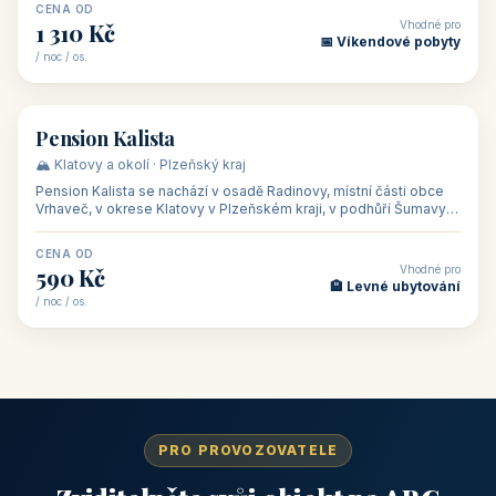
CENA OD
Vhodné pro
1 310 Kč
📅 Víkendové pobyty
/ noc / os.
👥 40
🏡 penzion
Pension Kalista
🏔️ Klatovy a okolí · Plzeňský kraj
Pension Kalista se nachází v osadě Radinovy, místní části obce
Vrhaveč, v okrese Klatovy v Plzeňském kraji, v podhůří Šumavy
— do města Klat
CENA OD
Vhodné pro
590 Kč
🏨 Levné ubytování
/ noc / os.
PRO PROVOZOVATELE