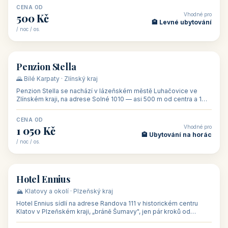
CENA OD
Vhodné pro
500 Kč
🏨 Levné ubytování
/ noc / os.
👥 44
🏡 penzion
Penzion Stella
🌄 Bílé Karpaty · Zlínský kraj
Penzion Stella se nachází v lázeňském městě Luhačovice ve
Zlínském kraji, na adrese Solné 1010 — asi 500 m od centra a 1
km od lázeňské kolo
CENA OD
Vhodné pro
1 050 Kč
🏨 Ubytování na horác
/ noc / os.
👥 50
🏨 hotel
Hotel Ennius
🏔️ Klatovy a okolí · Plzeňský kraj
Hotel Ennius sídlí na adrese Randova 111 v historickém centru
Klatov v Plzeňském kraji, „bráně Šumavy", jen pár kroků od
hlavního náměs