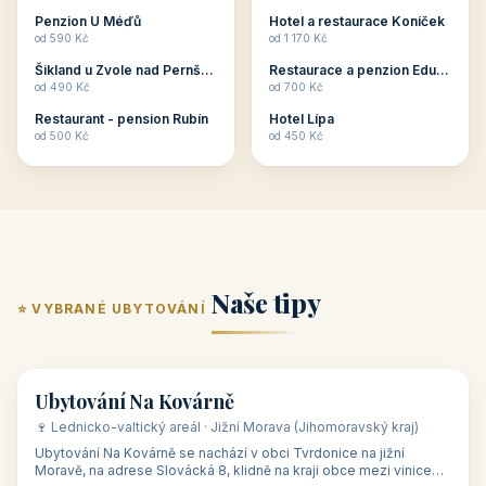
ubytování skupin v
zkušenosti pořádat i
Penzion U Méďů
Hotel a restaurace Koníček
penzionech, hotelích a
menší firemní akce a
od 590 Kč
od 1 170 Kč
apartmánech v ČR.
firemní školení, ale také
Šikland u Zvole nad Pernštejnem
Restaurace a penzion Eduard
Budete překva...
ob...
od 490 Kč
od 700 Kč
Restaurant - pension Rubín
Hotel Lípa
od 500 Kč
od 450 Kč
Naše tipy
⭐ VYBRANÉ UBYTOVÁNÍ
👥 17
🏡 penzion
Ubytování Na Kovárně
🍷 Lednicko-valtický areál · Jižní Morava (Jihomoravský kraj)
Ubytování Na Kovárně se nachází v obci Tvrdonice na jižní
Moravě, na adrese Slovácká 8, klidně na kraji obce mezi vinicemi,