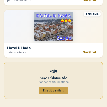
Navštívit →
penzionrozkvet.cz
REKLAMA
Hotel U Hada
Navštívit →
zatec-hotel.cz
📣
Vaše reklama zde
Banner na titulní straně
Zjistit ceník →