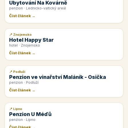
Ubytování Na Kovárně
penzion · Lednicko-valtický areál
Číst článek →
📍 Znojemsko
📰 PR článek
Hotel Happy Star
hotel · Znojemsko
Číst článek →
📍 Podluží
📰 PR článek
Penzion ve vinařství Maláník - Osička
penzion · Podluží
Číst článek →
📍 Lipno
📰 PR článek
Penzion U Méďů
penzion · Lipno
Číst článek →