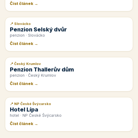
Číst článek →
📍 Slovácko
📰 PR článek
Penzion Selský dvůr
penzion · Slovácko
Číst článek →
📍 Český Krumlov
📰 PR článek
Penzion Thallerův dům
penzion · Český Krumlov
Číst článek →
📍 NP České Švýcarsko
📰 PR článek
Hotel Lípa
hotel · NP České Švýcarsko
Číst článek →