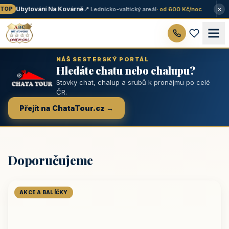
×
Ubytování Na Kovárně
📍 Lednicko-valtický areál
· od 600 Kč/noc
OP
NÁŠ SESTERSKÝ PORTÁL
Hledáte chatu nebo chalupu?
Stovky chat, chalup a srubů k pronájmu po celé
ČR.
Přejít na ChataTour.cz →
Doporučujeme
AKCE A BALÍČKY