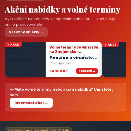
Akční nabídky a volné termíny
Vyzkoušejte tyto objekty se speciální nabídkou — kontaktujte
přímo provozovatele
Všechny objekty →
⚡ AKCE
⚡ AKCE
Volné termíny ve vinařství
na Znojemsku -
degustace vín
Penzion a vinařství
Dobrovolný
📍 Znojemsko
od 300 Kč
Zobrazit →
📣 Máte volné termíny nebo akční nabídku? Umístěte ji
sem.
Inzerovat akci →
OD ROKU 2004 · OSOBNĚ PROVĚŘENÉ