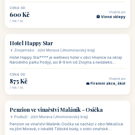
asi 8 km od dáln
CENA OD
Vhodné pro
600 Kč
🏨 Vinné sklepy
/ noc / os.
👥 54
🏨 hotel
Hotel Happy Star
🍷 Znojemsko · Jižní Morava (Jihomoravský kraj)
Hotel Happy Star**** je wellness hotel v obci Hnanice na okraji
Národního parku Podyjí, asi 8–9 km od Znojma a nedaleko
rakouských hranic, v
CENA OD
Vhodné pro
875 Kč
💼 Firemní akce, škol
/ noc / os.
👥 15
🏡 penzion
Penzion ve vinařství Maláník - Osička
🍷 Podluží · Jižní Morava (Jihomoravský kraj)
Penzion ve vinařství Maláník-Osička se nachází v obci Mikulčice
na jižní Moravě, v lokalitě Těšické búdy, v srdci vinařské
podoblasti Slovác