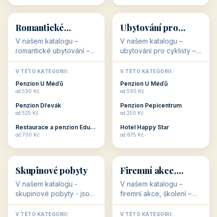
💕
🚴
32 objektů
32 objektů
Romantické
Ubytování pro
ubytování
cyklisty
V našem katalogu –
V našem katalogu –
romantické ubytování –
ubytování pro cyklisty –
jsou pro Vás připraveny
jsou pro Vás připraveny
objekty, které svojí
objekty, které jsou na
V TÉTO KATEGORII:
V TÉTO KATEGORII:
stavbou, polohou anebo
milovníky cykloturistiky
Penzion U Méďů
Penzion U Méďů
zaměřením nabízí
připraveny. Většinou mají
od 590 Kč
od 590 Kč
romantické pobyty.
přímo kolárny a...
Penzion Dřevák
Penzion Pepicentrum
Romantické ...
od 525 Kč
od 250 Kč
Restaurace a penzion Eduard
Hotel Happy Star
👥
💼
od 700 Kč
od 875 Kč
👥
💼
32 objektů
31 objektů
Skupinové pobyty
Firemní akce,
školení
V našem katalogu -
V našem katalogu –
skupinové pobyty - jsou
firemní akce, školení –
pro Vás připraveny
jsou pro Vás připraveny
objekty, které nabízí
objekty, které mají
V TÉTO KATEGORII:
V TÉTO KATEGORII: