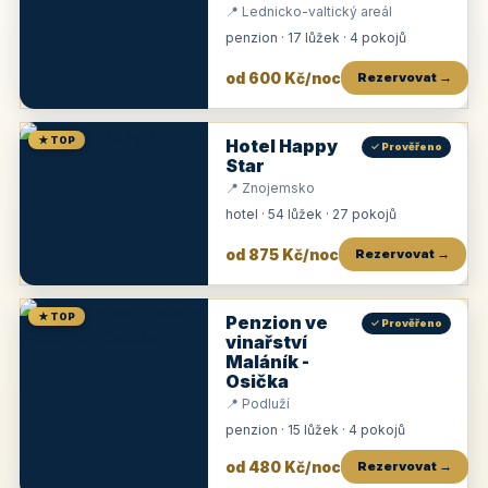
📍 Lednicko-valtický areál
penzion · 17 lůžek · 4 pokojů
od 600 Kč/noc
Rezervovat →
★ TOP
Hotel Happy
✓ Prověřeno
Star
📍 Znojemsko
hotel · 54 lůžek · 27 pokojů
od 875 Kč/noc
Rezervovat →
★ TOP
Penzion ve
✓ Prověřeno
vinařství
Maláník -
Osička
📍 Podluží
penzion · 15 lůžek · 4 pokojů
od 480 Kč/noc
Rezervovat →