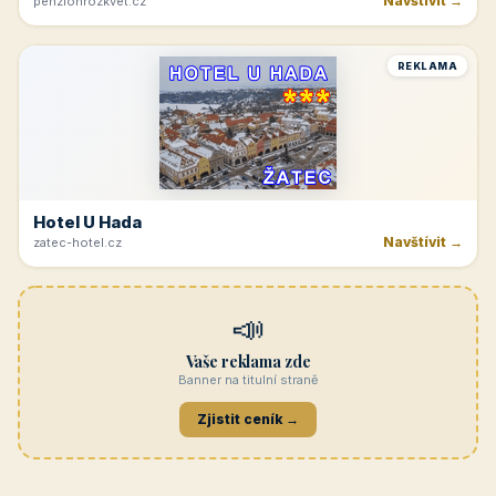
Navštívit →
penzionrozkvet.cz
REKLAMA
Hotel U Hada
Navštívit →
zatec-hotel.cz
📣
Vaše reklama zde
Banner na titulní straně
Zjistit ceník →