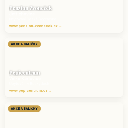
Penzion Zvoneček
Jetřichovice
ubytování České Švýcarsko
www.penzion-zvonecek.cz →
AKCE A BALÍČKY
Pepicentrum
Velké Karlovice
Ubytování v Beskydech
www.pepicentrum.cz →
AKCE A BALÍČKY