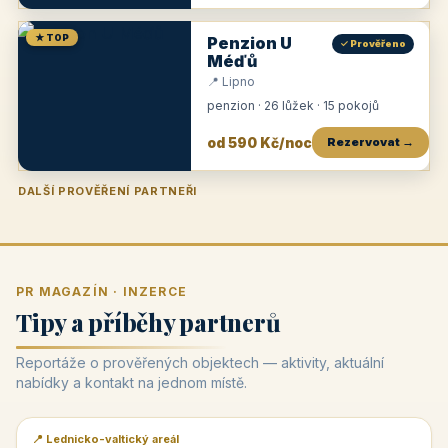
★ TOP
Penzion U
✓ Prověřeno
Méďů
📍 Lipno
penzion · 26 lůžek · 15 pokojů
od 590 Kč/noc
Rezervovat →
DALŠÍ PROVĚŘENÍ PARTNEŘI
Penzion U Zámku
Pension Faber
Penzion a vinařství Dobrovolný
Penzion a restaurace Maštal
Krčma Šatlava
Hotel Rozvoj
Penzion Zvoneček
Penzion Selský dvůr
Penzion Thallerův dům
Hotel Lípa
★
od 500 Kč
★
od 845 Kč
★
od 300 Kč
★
od 360 Kč
★
🍽️
★
od 400 Kč
★
od 550 Kč
★
od 530 Kč
★
od 1 190 Kč
★
od 450 Kč
PR MAGAZÍN · INZERCE
Tipy a příběhy partnerů
Reportáže o prověřených objektech — aktivity, aktuální
nabídky a kontakt na jednom místě.
📍 Lednicko-valtický areál
📰 PR článek