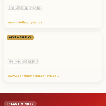
Hotel Happy Star
Hnanice
Luxusní ubytování jižní Morava
www.hotelhappystar.cz →
AKCE A BALÍČKY
Penzion Maštal
Český Krumlov
Penzion a restaurace
wwww.penzionmastal.satlava.cz →
⚡ LAST MINUTE