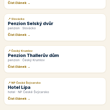
Číst článek →
📍 Slovácko
📰 PR článek
Penzion Selský dvůr
penzion · Slovácko
Číst článek →
📍 Český Krumlov
📰 PR článek
Penzion Thallerův dům
penzion · Český Krumlov
Číst článek →
📍 NP České Švýcarsko
📰 PR článek
Hotel Lípa
hotel · NP České Švýcarsko
Číst článek →