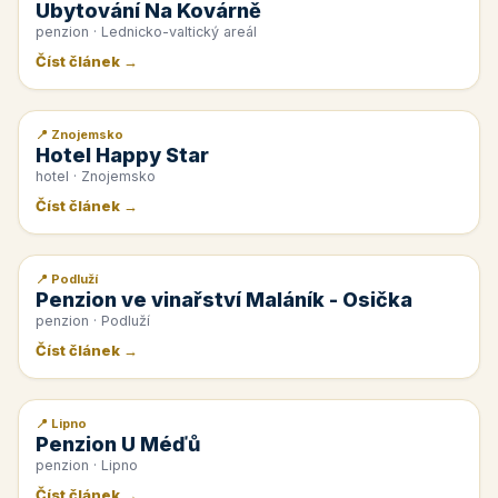
Ubytování Na Kovárně
penzion · Lednicko-valtický areál
Číst článek →
📍 Znojemsko
📰 PR článek
Hotel Happy Star
hotel · Znojemsko
Číst článek →
📍 Podluží
📰 PR článek
Penzion ve vinařství Maláník - Osička
penzion · Podluží
Číst článek →
📍 Lipno
📰 PR článek
Penzion U Méďů
penzion · Lipno
Číst článek →