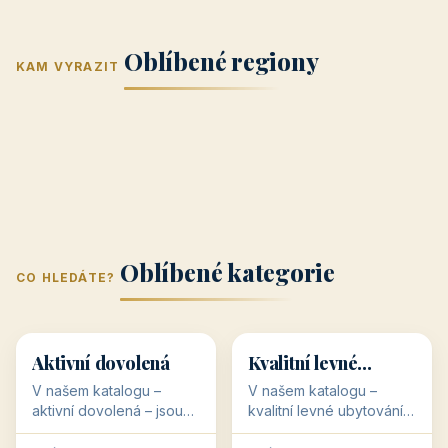
Jižní Morava
Jižní Čechy
(Jihomoravský
(Jihočeský
Střední Čechy
Oblíbené regiony
kraj)
Karlovarský
kraj)
KAM VYRAZIT
Zlínský kraj
Žilinský
(Středočeský
11 objektů
kraj
9 objektů
Liberecký kraj
6 objektů
Plzeňský kraj
4 objekty
kraj)
3 objekty
3 objekty
3 objekty
3 objekty
Oblíbené kategorie
CO HLEDÁTE?
🥾
💰
🥾
💰
36 objektů
34 objektů
Aktivní dovolená
Kvalitní levné
ubytování
V našem katalogu –
V našem katalogu –
aktivní dovolená – jsou
kvalitní levné ubytování –
pro Vás připraveny
jsou pro Vás připraveny