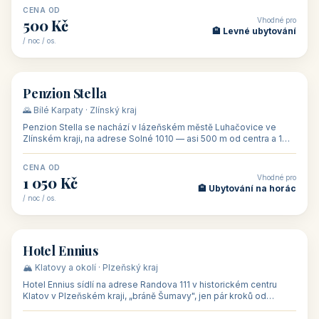
CENA OD
Vhodné pro
500 Kč
🏨 Levné ubytování
/ noc / os.
👥 44
🏡 penzion
Penzion Stella
🌄 Bílé Karpaty · Zlínský kraj
Penzion Stella se nachází v lázeňském městě Luhačovice ve
Zlínském kraji, na adrese Solné 1010 — asi 500 m od centra a 1
km od lázeňské kolo
CENA OD
Vhodné pro
1 050 Kč
🏨 Ubytování na horác
/ noc / os.
👥 50
🏨 hotel
Hotel Ennius
🏔️ Klatovy a okolí · Plzeňský kraj
Hotel Ennius sídlí na adrese Randova 111 v historickém centru
Klatov v Plzeňském kraji, „bráně Šumavy", jen pár kroků od
hlavního náměs