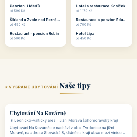
ubytování skupin v
zkušenosti pořádat i
Penzion U Méďů
Hotel a restaurace Koníček
penzionech, hotelích a
menší firemní akce a
od 590 Kč
od 1 170 Kč
apartmánech v ČR.
firemní školení, ale také
Šikland u Zvole nad Pernštejnem
Restaurace a penzion Eduard
Budete překva...
ob...
od 490 Kč
od 700 Kč
Restaurant - pension Rubín
Hotel Lípa
od 500 Kč
od 450 Kč
Naše tipy
⭐ VYBRANÉ UBYTOVÁNÍ
👥 17
🏡 penzion
Ubytování Na Kovárně
🍷 Lednicko-valtický areál · Jižní Morava (Jihomoravský kraj)
Ubytování Na Kovárně se nachází v obci Tvrdonice na jižní
Moravě, na adrese Slovácká 8, klidně na kraji obce mezi vinicemi,