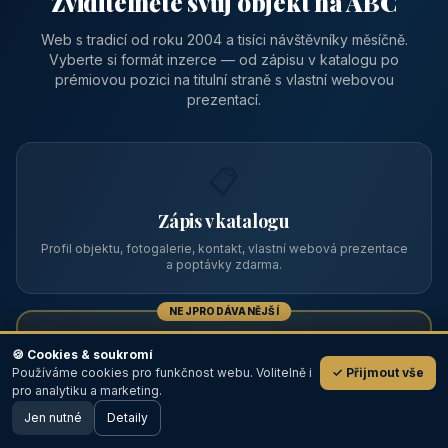
Zviditelněte svůj objekt na ABC
Web s tradicí od roku 2004 a tisíci návštěvníky měsíčně.
Vyberte si formát inzerce — od zápisu v katalogu po
prémiovou pozici na titulní straně s vlastní webovou
prezentací.
📋
Zápis v katalogu
Profil objektu, fotogalerie, kontakt, vlastní webová prezentace
a poptávky zdarma.
NEJPRODÁVANĚJŠÍ
⭐
🍪 Cookies & soukromí
Používáme cookies pro funkčnost webu. Volitelně i
✓ Přijmout vše
💬
Prémiový partner
pro analytiku a marketing.
Jen nutné
TOP pozice na titulce, přednost ve výpisech, zlatý odznak a
Detaily
🖥️ Desktop verze
Design
banner.