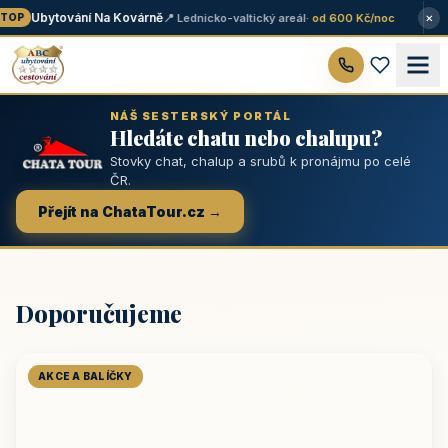
×
Ubytování Na Kovárně
📍 Lednicko-valtický areál
· od 600 Kč/noc
OP
NÁŠ SESTERSKÝ PORTÁL
Hledáte chatu nebo chalupu?
Stovky chat, chalup a srubů k pronájmu po celé
ČR.
Přejít na ChataTour.cz →
Doporučujeme
AKCE A BALÍČKY