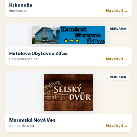
Krkonoše
Navštívit →
kinchata.eu
REKLAMA
Hotelová Ubytovna Žďas
Navštívit →
ubytovnazdas.cz
REKLAMA
Moravská Nová Ves
Navštívit →
selsky-dvur.eu