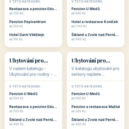
objekty, které s aktivní
objekty, které nabízí
V TÉTO KATEGORII:
V TÉTO KATEGORII:
dovolenou přímo
cenově dostupné
Restaurace a penzion Eduard
Penzion U Méďů
souvisejí. Aktivní
ubytování v ČR. Budete
od 700 Kč
od 590 Kč
dovolená nebo aktivní
překvapeni, že i v nižší
Penzion Pepicentrum
Hotel a restaurace Koníček
odpočinek jso...
c...
od 250 Kč
od 1 170 Kč
Hotel Garni Vildštejn
Šikland u Zvole nad Pernštejnem
👨‍👩‍👧‍👦
🧓
od 310 Kč
od 490 Kč
👨‍👩‍👧‍👦
🧓
34 objektů
33 objektů
Ubytování pro
Ubytování pro
rodiny
seniory
V našem katalogu -
V katalogu ubytování pro
Ubytování pro rodiny -
seniory najdete
jsou pro Vás připraveny
penziony a hotely, které
objekty, které svojí
jsou přizpůsobeny pro
V TÉTO KATEGORII:
V TÉTO KATEGORII:
polohou či vybaveností,
ubytování klientů vyššího
Penzion U Méďů
Penzion U Méďů
nabízí klidné ubytování
věku. Některé z nich
od 590 Kč
od 590 Kč
pro rodiny. Penziony,...
nabízí speciální balíč...
Restaurace a penzion Eduard
Penzion a restaurace Maštal
od 700 Kč
od 360 Kč
Šikland u Zvole nad Pernštejnem
Šikland u Zvole nad Pernštejnem
💕
🚴
od 490 Kč
od 490 Kč