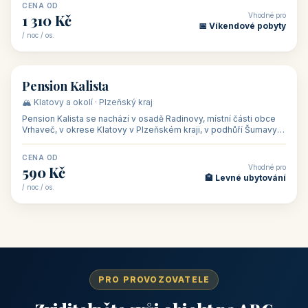
CENA OD
Vhodné pro
1 310 Kč
📅 Víkendové pobyty
/ noc / os.
👥 40
🏡 penzion
Pension Kalista
🏔️ Klatovy a okolí · Plzeňský kraj
Pension Kalista se nachází v osadě Radinovy, místní části obce
Vrhaveč, v okrese Klatovy v Plzeňském kraji, v podhůří Šumavy
— do města Klat
CENA OD
Vhodné pro
590 Kč
🏨 Levné ubytování
/ noc / os.
PRO PROVOZOVATELE