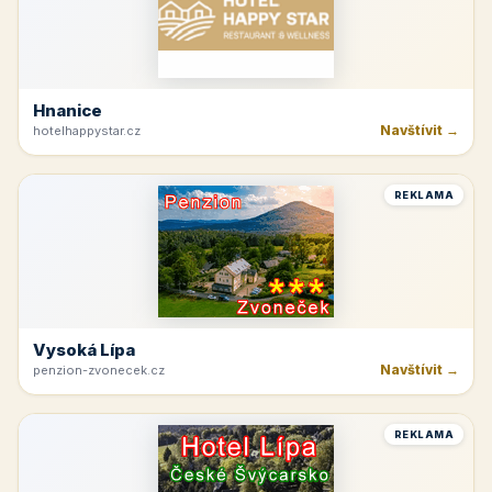
Hnanice
Navštívit →
hotelhappystar.cz
REKLAMA
Vysoká Lípa
Navštívit →
penzion-zvonecek.cz
REKLAMA