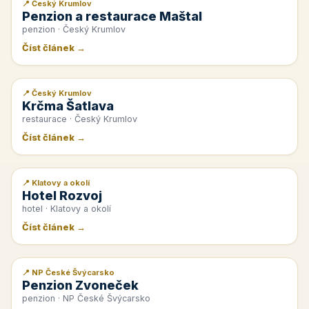
📍 Český Krumlov
📰 PR článek
Penzion a restaurace Maštal
penzion · Český Krumlov
Číst článek →
📍 Český Krumlov
📰 PR článek
Krčma Šatlava
restaurace · Český Krumlov
Číst článek →
📍 Klatovy a okolí
📰 PR článek
Hotel Rozvoj
hotel · Klatovy a okolí
Číst článek →
📍 NP České Švýcarsko
📰 PR článek
Penzion Zvoneček
penzion · NP České Švýcarsko