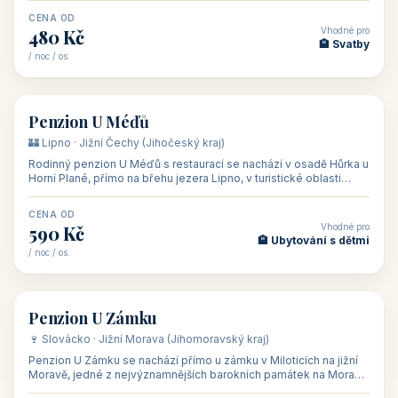
CENA OD
Vhodné pro
480 Kč
🏨 Svatby
/ noc / os.
👥 26
🏡 penzion
Penzion U Méďů
🏰 Lipno · Jižní Čechy (Jihočeský kraj)
Rodinný penzion U Méďů s restaurací se nachází v osadě Hůrka u
Horní Plané, přímo na břehu jezera Lipno, v turistické oblasti
Šumava. Pokoje
CENA OD
Vhodné pro
590 Kč
🏨 Ubytování s dětmi
/ noc / os.
👥 28
🏡 penzion
Penzion U Zámku
🍷 Slovácko · Jižní Morava (Jihomoravský kraj)
Penzion U Zámku se nachází přímo u zámku v Miloticích na jižní
Moravě, jedné z nejvýznamnějších barokních památek na Moravě,
v budově bývalé