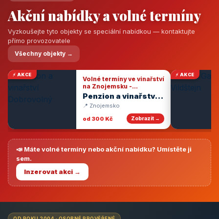
Akční nabídky a volné termíny
Vyzkoušejte tyto objekty se speciální nabídkou — kontaktujte
přímo provozovatele
Všechny objekty →
⚡ AKCE
⚡ AKCE
Volné termíny ve vinařství
na Znojemsku -
degustace vín
Penzion a vinařství
Dobrovolný
📍 Znojemsko
od 300 Kč
Zobrazit →
📣 Máte volné termíny nebo akční nabídku? Umístěte ji
sem.
Inzerovat akci →
OD ROKU 2004 · OSOBNĚ PROVĚŘENÉ