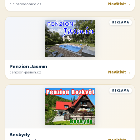
Navštívit →
cicinatvrdonice.cz
REKLAMA
Penzion Jasmín
Navštívit →
penzion-jasmin.cz
REKLAMA
Beskydy