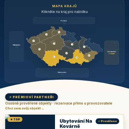
MAPA KRAJŮ
Klikněte na kraj pro nabídku
Polsko
brzy
3
3
3
3
1
Německo
1
brzy
3
Slovensko
2
6 objektů
6
9
11
Rakousko
brzy
⭐ PRÉMIOVÍ PARTNEŘI
Osobně prověřené objekty · rezervace přímo u provozovatele
Chci sem svůj objekt →
★ TOP
Ubytování Na
✓ Prověřeno
Kovárně