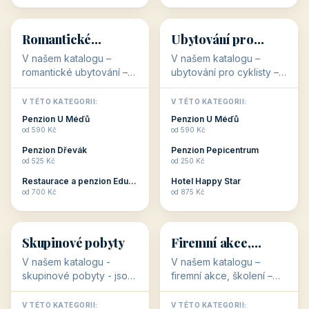
💕
🚴
32 objektů
32 objektů
Romantické
Ubytování pro
ubytování
cyklisty
V našem katalogu –
V našem katalogu –
romantické ubytování –
ubytování pro cyklisty –
jsou pro Vás připraveny
jsou pro Vás připraveny
objekty, které svojí
objekty, které jsou na
V TÉTO KATEGORII:
V TÉTO KATEGORII:
stavbou, polohou anebo
milovníky cykloturistiky
Penzion U Méďů
Penzion U Méďů
zaměřením nabízí
připraveny. Většinou mají
od 590 Kč
od 590 Kč
romantické pobyty.
přímo kolárny a...
Penzion Dřevák
Penzion Pepicentrum
Romantické ...
od 525 Kč
od 250 Kč
Restaurace a penzion Eduard
Hotel Happy Star
👥
💼
od 700 Kč
od 875 Kč
👥
💼
32 objektů
31 objektů
Skupinové pobyty
Firemní akce,
školení
V našem katalogu -
V našem katalogu –
skupinové pobyty - jsou
firemní akce, školení –
pro Vás připraveny
jsou pro Vás připraveny
objekty, které nabízí
objekty, které mají
V TÉTO KATEGORII:
V TÉTO KATEGORII: