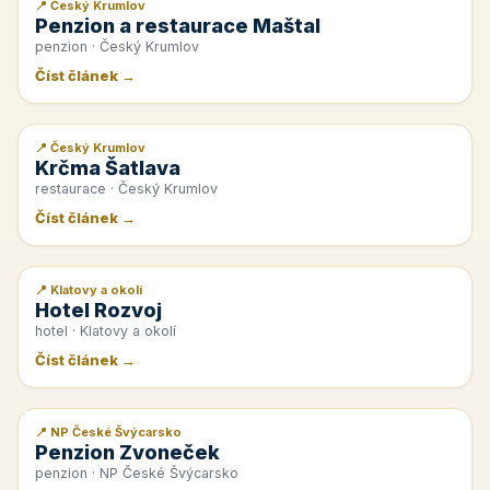
📍 Český Krumlov
📰 PR článek
Penzion a restaurace Maštal
penzion · Český Krumlov
Číst článek →
📍 Český Krumlov
📰 PR článek
Krčma Šatlava
restaurace · Český Krumlov
Číst článek →
📍 Klatovy a okolí
📰 PR článek
Hotel Rozvoj
hotel · Klatovy a okolí
Číst článek →
📍 NP České Švýcarsko
📰 PR článek
Penzion Zvoneček
penzion · NP České Švýcarsko