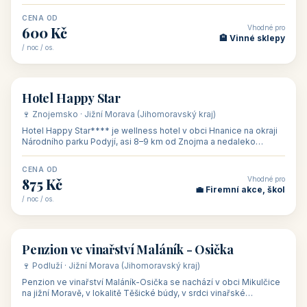
asi 8 km od dáln
CENA OD
Vhodné pro
600 Kč
🏨 Vinné sklepy
/ noc / os.
👥 54
🏨 hotel
Hotel Happy Star
🍷 Znojemsko · Jižní Morava (Jihomoravský kraj)
Hotel Happy Star**** je wellness hotel v obci Hnanice na okraji
Národního parku Podyjí, asi 8–9 km od Znojma a nedaleko
rakouských hranic, v
CENA OD
Vhodné pro
875 Kč
💼 Firemní akce, škol
/ noc / os.
👥 15
🏡 penzion
Penzion ve vinařství Maláník - Osička
🍷 Podluží · Jižní Morava (Jihomoravský kraj)
Penzion ve vinařství Maláník-Osička se nachází v obci Mikulčice
na jižní Moravě, v lokalitě Těšické búdy, v srdci vinařské
podoblasti Slovác