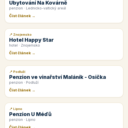
Ubytování Na Kovárně
penzion · Lednicko-valtický areál
Číst článek →
📍 Znojemsko
📰 PR článek
Hotel Happy Star
hotel · Znojemsko
Číst článek →
📍 Podluží
📰 PR článek
Penzion ve vinařství Maláník - Osička
penzion · Podluží
Číst článek →
📍 Lipno
📰 PR článek
Penzion U Méďů
penzion · Lipno
Číst článek →