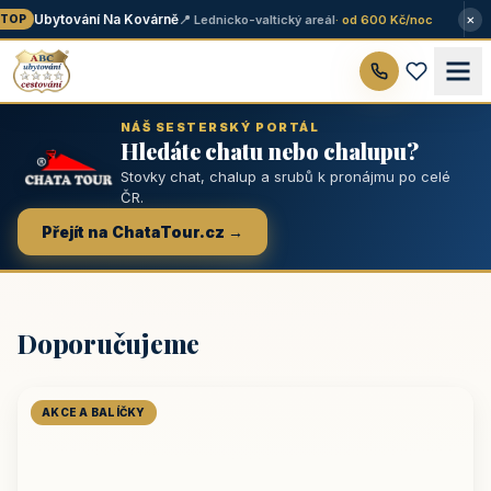
×
Ubytování Na Kovárně
📍 Lednicko-valtický areál
· od 600 Kč/noc
OP
NÁŠ SESTERSKÝ PORTÁL
Hledáte chatu nebo chalupu?
Stovky chat, chalup a srubů k pronájmu po celé
ČR.
Přejít na ChataTour.cz →
Doporučujeme
AKCE A BALÍČKY