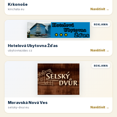
Krkonoše
Navštívit →
kinchata.eu
REKLAMA
Hotelová Ubytovna Žďas
Navštívit →
ubytovnazdas.cz
REKLAMA
Moravská Nová Ves
Navštívit →
selsky-dvur.eu