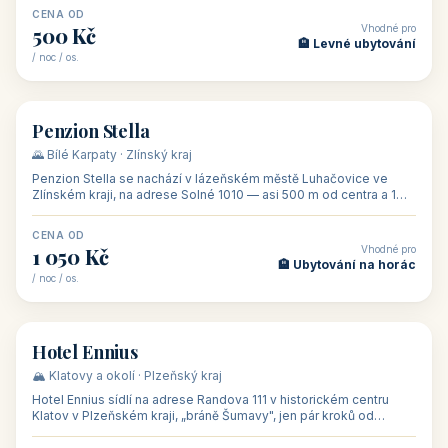
CENA OD
Vhodné pro
500 Kč
🏨 Levné ubytování
/ noc / os.
👥 44
🏡 penzion
Penzion Stella
🌄 Bílé Karpaty · Zlínský kraj
Penzion Stella se nachází v lázeňském městě Luhačovice ve
Zlínském kraji, na adrese Solné 1010 — asi 500 m od centra a 1
km od lázeňské kolo
CENA OD
Vhodné pro
1 050 Kč
🏨 Ubytování na horác
/ noc / os.
👥 50
🏨 hotel
Hotel Ennius
🏔️ Klatovy a okolí · Plzeňský kraj
Hotel Ennius sídlí na adrese Randova 111 v historickém centru
Klatov v Plzeňském kraji, „bráně Šumavy", jen pár kroků od
hlavního náměs