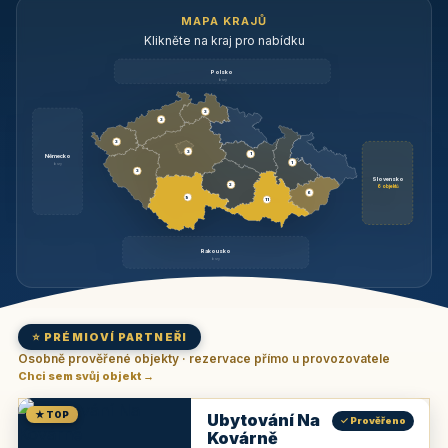
MAPA KRAJŮ
Klikněte na kraj pro nabídku
Polsko
brzy
3
3
3
3
1
Německo
1
brzy
3
Slovensko
2
6 objektů
6
9
11
Rakousko
brzy
⭐ PRÉMIOVÍ PARTNEŘI
Osobně prověřené objekty · rezervace přímo u provozovatele
Chci sem svůj objekt →
★ TOP
Ubytování Na
✓ Prověřeno
Kovárně