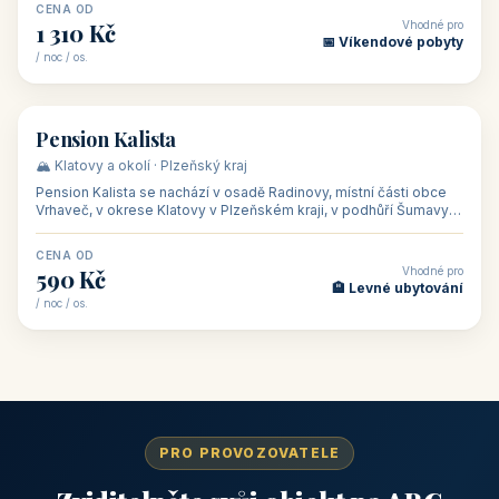
CENA OD
Vhodné pro
1 310 Kč
📅 Víkendové pobyty
/ noc / os.
👥 40
🏡 penzion
Pension Kalista
🏔️ Klatovy a okolí · Plzeňský kraj
Pension Kalista se nachází v osadě Radinovy, místní části obce
Vrhaveč, v okrese Klatovy v Plzeňském kraji, v podhůří Šumavy
— do města Klat
CENA OD
Vhodné pro
590 Kč
🏨 Levné ubytování
/ noc / os.
PRO PROVOZOVATELE