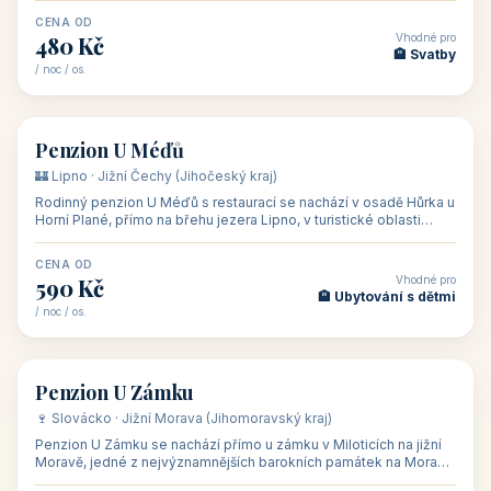
CENA OD
Vhodné pro
480 Kč
🏨 Svatby
/ noc / os.
👥 26
🏡 penzion
Penzion U Méďů
🏰 Lipno · Jižní Čechy (Jihočeský kraj)
Rodinný penzion U Méďů s restaurací se nachází v osadě Hůrka u
Horní Plané, přímo na břehu jezera Lipno, v turistické oblasti
Šumava. Pokoje
CENA OD
Vhodné pro
590 Kč
🏨 Ubytování s dětmi
/ noc / os.
👥 28
🏡 penzion
Penzion U Zámku
🍷 Slovácko · Jižní Morava (Jihomoravský kraj)
Penzion U Zámku se nachází přímo u zámku v Miloticích na jižní
Moravě, jedné z nejvýznamnějších barokních památek na Moravě,
v budově bývalé