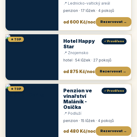
📍 Lednicko-valtický areál
penzion · 17 lůžek · 4 pokojů
od 600 Kč/noc
Rezervovat →
★ TOP
Hotel Happy
✓ Prověřeno
Star
📍 Znojemsko
hotel · 54 lůžek · 27 pokojů
od 875 Kč/noc
Rezervovat →
★ TOP
Penzion ve
✓ Prověřeno
vinařství
Maláník -
Osička
📍 Podluží
penzion · 15 lůžek · 4 pokojů
od 480 Kč/noc
Rezervovat →