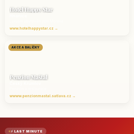
Hotel Happy Star
Hnanice
Luxusní ubytování jižní Morava
www.hotelhappystar.cz →
AKCE A BALÍČKY
Penzion Maštal
Český Krumlov
Penzion a restaurace
wwww.penzionmastal.satlava.cz →
⚡ LAST MINUTE