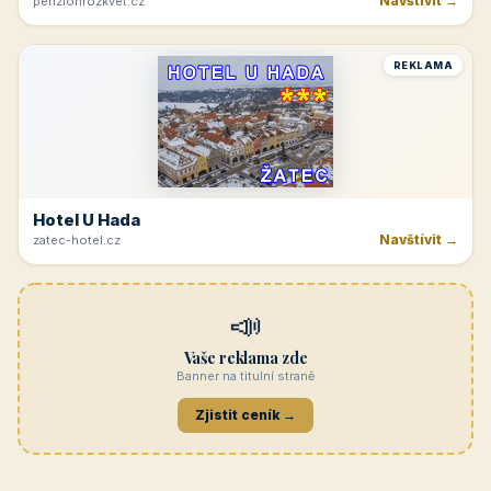
Navštívit →
penzionrozkvet.cz
REKLAMA
Hotel U Hada
Navštívit →
zatec-hotel.cz
📣
Vaše reklama zde
Banner na titulní straně
Zjistit ceník →