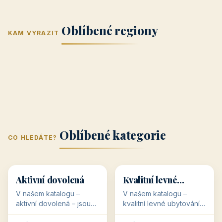
Jižní Morava
Jižní Čechy
(Jihomoravský
(Jihočeský
Střední Čechy
Oblíbené regiony
kraj)
Karlovarský
kraj)
KAM VYRAZIT
Zlínský kraj
Žilinský
(Středočeský
11 objektů
kraj
9 objektů
Liberecký kraj
6 objektů
Plzeňský kraj
4 objekty
kraj)
3 objekty
3 objekty
3 objekty
3 objekty
Oblíbené kategorie
CO HLEDÁTE?
🥾
💰
🥾
💰
36 objektů
34 objektů
Aktivní dovolená
Kvalitní levné
ubytování
V našem katalogu –
V našem katalogu –
aktivní dovolená – jsou
kvalitní levné ubytování –
pro Vás připraveny
jsou pro Vás připraveny