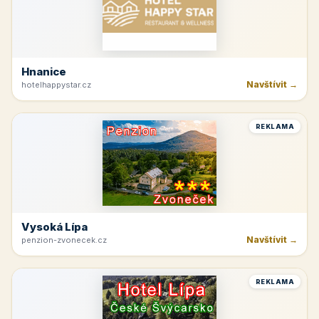
Hnanice
Navštívit →
hotelhappystar.cz
REKLAMA
Vysoká Lípa
Navštívit →
penzion-zvonecek.cz
REKLAMA