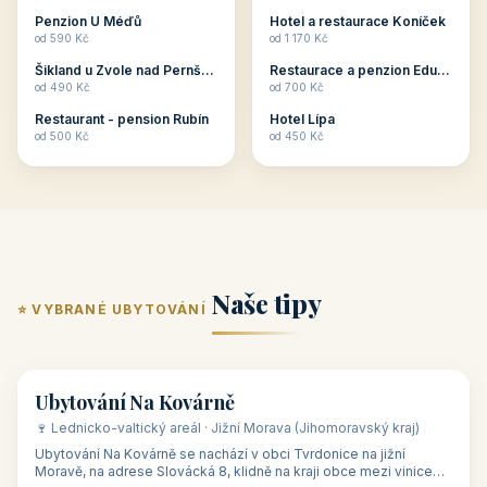
ubytování skupin v
zkušenosti pořádat i
Penzion U Méďů
Hotel a restaurace Koníček
penzionech, hotelích a
menší firemní akce a
od 590 Kč
od 1 170 Kč
apartmánech v ČR.
firemní školení, ale také
Šikland u Zvole nad Pernštejnem
Restaurace a penzion Eduard
Budete překva...
ob...
od 490 Kč
od 700 Kč
Restaurant - pension Rubín
Hotel Lípa
od 500 Kč
od 450 Kč
Naše tipy
⭐ VYBRANÉ UBYTOVÁNÍ
👥 17
🏡 penzion
Ubytování Na Kovárně
🍷 Lednicko-valtický areál · Jižní Morava (Jihomoravský kraj)
Ubytování Na Kovárně se nachází v obci Tvrdonice na jižní
Moravě, na adrese Slovácká 8, klidně na kraji obce mezi vinicemi,