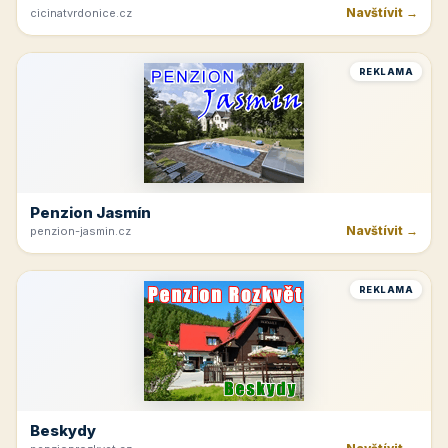
Navštívit →
cicinatvrdonice.cz
REKLAMA
Penzion Jasmín
Navštívit →
penzion-jasmin.cz
REKLAMA
Beskydy