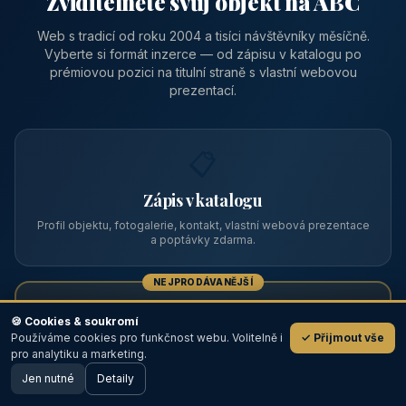
Zviditelněte svůj objekt na ABC
Web s tradicí od roku 2004 a tisíci návštěvníky měsíčně.
Vyberte si formát inzerce — od zápisu v katalogu po
prémiovou pozici na titulní straně s vlastní webovou
prezentací.
📋
Zápis v katalogu
Profil objektu, fotogalerie, kontakt, vlastní webová prezentace
a poptávky zdarma.
NEJPRODÁVANĚJŠÍ
⭐
🍪 Cookies & soukromí
Používáme cookies pro funkčnost webu. Volitelně i
✓ Přijmout vše
💬
Prémiový partner
pro analytiku a marketing.
Jen nutné
TOP pozice na titulce, přednost ve výpisech, zlatý odznak a
Detaily
🖥️ Desktop verze
Design
banner.