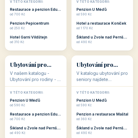
objekty, které s aktivní
objekty, které nabízí
V TÉTO KATEGORII:
V TÉTO KATEGORII:
dovolenou přímo
cenově dostupné
Restaurace a penzion Eduard
Penzion U Méďů
souvisejí. Aktivní
ubytování v ČR. Budete
od 700 Kč
od 590 Kč
dovolená nebo aktivní
překvapeni, že i v nižší
Penzion Pepicentrum
Hotel a restaurace Koníček
odpočinek jso...
c...
od 250 Kč
od 1 170 Kč
Hotel Garni Vildštejn
Šikland u Zvole nad Pernštejnem
👨‍👩‍👧‍👦
🧓
od 310 Kč
od 490 Kč
👨‍👩‍👧‍👦
🧓
34 objektů
33 objektů
Ubytování pro
Ubytování pro
rodiny
seniory
V našem katalogu -
V katalogu ubytování pro
Ubytování pro rodiny -
seniory najdete
jsou pro Vás připraveny
penziony a hotely, které
objekty, které svojí
jsou přizpůsobeny pro
V TÉTO KATEGORII:
V TÉTO KATEGORII:
polohou či vybaveností,
ubytování klientů vyššího
Penzion U Méďů
Penzion U Méďů
nabízí klidné ubytování
věku. Některé z nich
od 590 Kč
od 590 Kč
pro rodiny. Penziony,...
nabízí speciální balíč...
Restaurace a penzion Eduard
Penzion a restaurace Maštal
od 700 Kč
od 360 Kč
Šikland u Zvole nad Pernštejnem
Šikland u Zvole nad Pernštejnem
💕
🚴
od 490 Kč
od 490 Kč