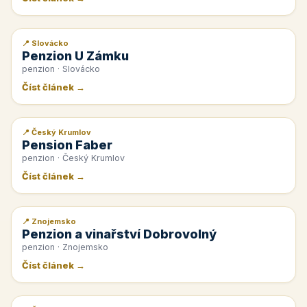
📍 Slovácko
📰 PR článek
Penzion U Zámku
penzion · Slovácko
Číst článek →
📍 Český Krumlov
📰 PR článek
Pension Faber
penzion · Český Krumlov
Číst článek →
📍 Znojemsko
📰 PR článek
Penzion a vinařství Dobrovolný
penzion · Znojemsko
Číst článek →