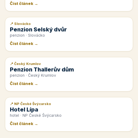
Číst článek →
📍 Slovácko
📰 PR článek
Penzion Selský dvůr
penzion · Slovácko
Číst článek →
📍 Český Krumlov
📰 PR článek
Penzion Thallerův dům
penzion · Český Krumlov
Číst článek →
📍 NP České Švýcarsko
📰 PR článek
Hotel Lípa
hotel · NP České Švýcarsko
Číst článek →