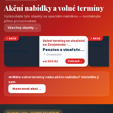
Akční nabídky a volné termíny
Vyzkoušejte tyto objekty se speciální nabídkou — kontaktujte
přímo provozovatele
Všechny objekty →
⚡ AKCE
⚡ AKCE
Volné termíny ve vinařství
na Znojemsku -
degustace vín
Penzion a vinařství
Dobrovolný
📍 Znojemsko
od 300 Kč
Zobrazit →
📣 Máte volné termíny nebo akční nabídku? Umístěte ji
sem.
Inzerovat akci →
OD ROKU 2004 · OSOBNĚ PROVĚŘENÉ