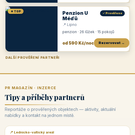
★ TOP
Penzion U
✓ Prověřeno
Méďů
📍 Lipno
penzion · 26 lůžek · 15 pokojů
od 590 Kč/noc
Rezervovat →
DALŠÍ PROVĚŘENÍ PARTNEŘI
Penzion U Zámku
Pension Faber
Penzion a vinařství Dobrovolný
Penzion a restaurace Maštal
Krčma Šatlava
Hotel Rozvoj
Penzion Zvoneček
Penzion Selský dvůr
Penzion Thallerův dům
Hotel Lípa
★
od 500 Kč
★
od 845 Kč
★
od 300 Kč
★
od 360 Kč
★
🍽️
★
od 400 Kč
★
od 550 Kč
★
od 530 Kč
★
od 1 190 Kč
★
od 450 Kč
PR MAGAZÍN · INZERCE
Tipy a příběhy partnerů
Reportáže o prověřených objektech — aktivity, aktuální
nabídky a kontakt na jednom místě.
📍 Lednicko-valtický areál
📰 PR článek