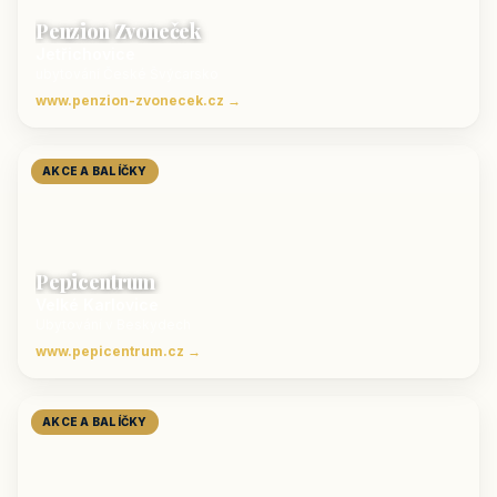
Penzion Zvoneček
Jetřichovice
ubytování České Švýcarsko
www.penzion-zvonecek.cz →
AKCE A BALÍČKY
Pepicentrum
Velké Karlovice
Ubytování v Beskydech
www.pepicentrum.cz →
AKCE A BALÍČKY