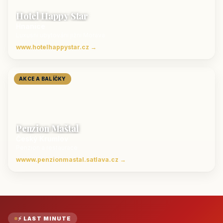
Hotel Happy Star
Hnanice
Luxusní ubytování jižní Morava
www.hotelhappystar.cz →
AKCE A BALÍČKY
Penzion Maštal
Český Krumlov
Penzion a restaurace
wwww.penzionmastal.satlava.cz →
⚡ LAST MINUTE