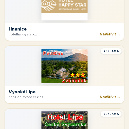
Hnanice
Navštívit →
hotelhappystar.cz
REKLAMA
Vysoká Lípa
Navštívit →
penzion-zvonecek.cz
REKLAMA