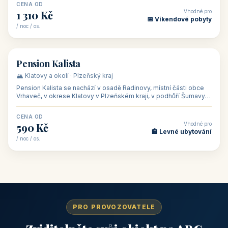
CENA OD
Vhodné pro
1 310 Kč
📅 Víkendové pobyty
/ noc / os.
👥 40
🏡 penzion
Pension Kalista
🏔️ Klatovy a okolí · Plzeňský kraj
Pension Kalista se nachází v osadě Radinovy, místní části obce
Vrhaveč, v okrese Klatovy v Plzeňském kraji, v podhůří Šumavy
— do města Klat
CENA OD
Vhodné pro
590 Kč
🏨 Levné ubytování
/ noc / os.
PRO PROVOZOVATELE