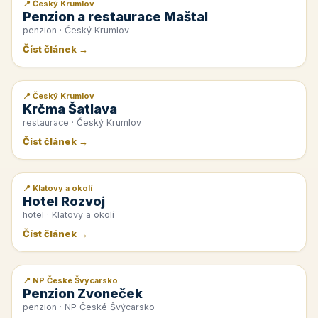
📍 Český Krumlov
📰 PR článek
Penzion a restaurace Maštal
penzion · Český Krumlov
Číst článek →
📍 Český Krumlov
📰 PR článek
Krčma Šatlava
restaurace · Český Krumlov
Číst článek →
📍 Klatovy a okolí
📰 PR článek
Hotel Rozvoj
hotel · Klatovy a okolí
Číst článek →
📍 NP České Švýcarsko
📰 PR článek
Penzion Zvoneček
penzion · NP České Švýcarsko