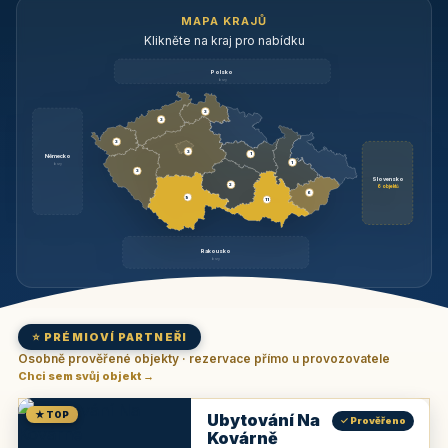
MAPA KRAJŮ
Klikněte na kraj pro nabídku
Polsko
brzy
3
3
3
3
1
Německo
1
brzy
3
Slovensko
2
6 objektů
6
9
11
Rakousko
brzy
⭐ PRÉMIOVÍ PARTNEŘI
Osobně prověřené objekty · rezervace přímo u provozovatele
Chci sem svůj objekt →
★ TOP
Ubytování Na
✓ Prověřeno
Kovárně