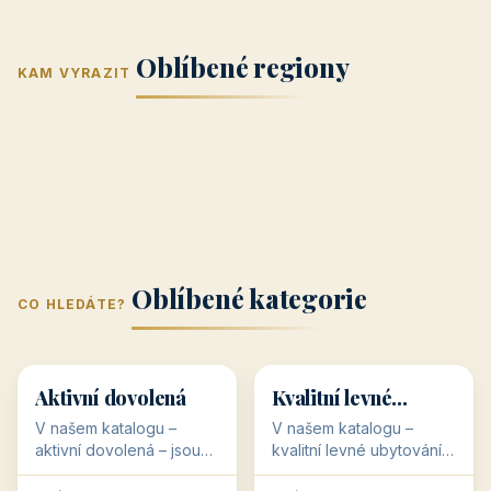
Jižní Morava
Jižní Čechy
(Jihomoravský
(Jihočeský
Střední Čechy
Oblíbené regiony
kraj)
Karlovarský
kraj)
KAM VYRAZIT
Zlínský kraj
Žilinský
(Středočeský
11 objektů
kraj
9 objektů
Liberecký kraj
6 objektů
Plzeňský kraj
4 objekty
kraj)
3 objekty
3 objekty
3 objekty
3 objekty
Oblíbené kategorie
CO HLEDÁTE?
🥾
💰
🥾
💰
36 objektů
34 objektů
Aktivní dovolená
Kvalitní levné
ubytování
V našem katalogu –
V našem katalogu –
aktivní dovolená – jsou
kvalitní levné ubytování –
pro Vás připraveny
jsou pro Vás připraveny