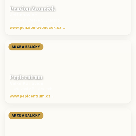
Penzion Zvoneček
Jetřichovice
ubytování České Švýcarsko
www.penzion-zvonecek.cz →
AKCE A BALÍČKY
Pepicentrum
Velké Karlovice
Ubytování v Beskydech
www.pepicentrum.cz →
AKCE A BALÍČKY