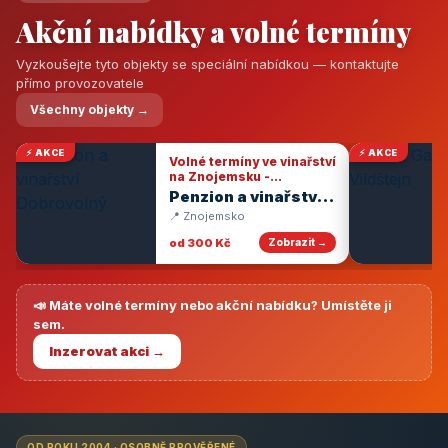
Akční nabídky a volné termíny
Vyzkoušejte tyto objekty se speciální nabídkou — kontaktujte
přímo provozovatele
Všechny objekty →
⚡ AKCE
⚡ AKCE
Volné termíny ve vinařství
na Znojemsku -
degustace vín
Penzion a vinařství
Dobrovolný
📍 Znojemsko
od 300 Kč
Zobrazit →
📣 Máte volné termíny nebo akční nabídku? Umístěte ji
sem.
Inzerovat akci →
OD ROKU 2004 · OSOBNĚ PROVĚŘENÉ