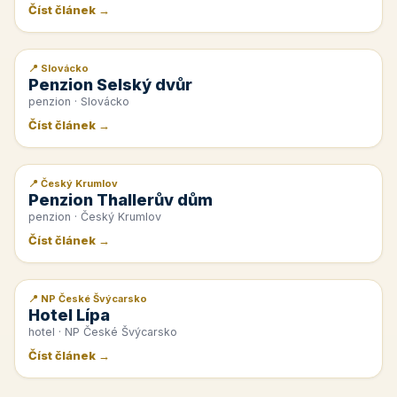
Číst článek →
📍 Slovácko
📰 PR článek
Penzion Selský dvůr
penzion · Slovácko
Číst článek →
📍 Český Krumlov
📰 PR článek
Penzion Thallerův dům
penzion · Český Krumlov
Číst článek →
📍 NP České Švýcarsko
📰 PR článek
Hotel Lípa
hotel · NP České Švýcarsko
Číst článek →