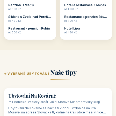
ubytování skupin v
zkušenosti pořádat i
Penzion U Méďů
Hotel a restaurace Koníček
penzionech, hotelích a
menší firemní akce a
od 590 Kč
od 1 170 Kč
apartmánech v ČR.
firemní školení, ale také
Šikland u Zvole nad Pernštejnem
Restaurace a penzion Eduard
Budete překva...
ob...
od 490 Kč
od 700 Kč
Restaurant - pension Rubín
Hotel Lípa
od 500 Kč
od 450 Kč
Naše tipy
⭐ VYBRANÉ UBYTOVÁNÍ
👥 17
🏡 penzion
Ubytování Na Kovárně
🍷 Lednicko-valtický areál · Jižní Morava (Jihomoravský kraj)
Ubytování Na Kovárně se nachází v obci Tvrdonice na jižní
Moravě, na adrese Slovácká 8, klidně na kraji obce mezi vinicemi,