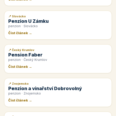
📍 Slovácko
📰 PR článek
Penzion U Zámku
penzion · Slovácko
Číst článek →
📍 Český Krumlov
📰 PR článek
Pension Faber
penzion · Český Krumlov
Číst článek →
📍 Znojemsko
📰 PR článek
Penzion a vinařství Dobrovolný
penzion · Znojemsko
Číst článek →