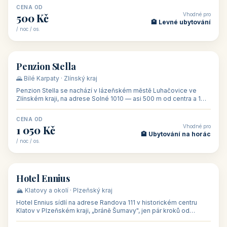
CENA OD
Vhodné pro
500 Kč
🏨 Levné ubytování
/ noc / os.
👥 44
🏡 penzion
Penzion Stella
🌄 Bílé Karpaty · Zlínský kraj
Penzion Stella se nachází v lázeňském městě Luhačovice ve
Zlínském kraji, na adrese Solné 1010 — asi 500 m od centra a 1
km od lázeňské kolo
CENA OD
Vhodné pro
1 050 Kč
🏨 Ubytování na horác
/ noc / os.
👥 50
🏨 hotel
Hotel Ennius
🏔️ Klatovy a okolí · Plzeňský kraj
Hotel Ennius sídlí na adrese Randova 111 v historickém centru
Klatov v Plzeňském kraji, „bráně Šumavy", jen pár kroků od
hlavního náměs