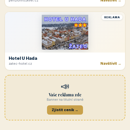
Navštívit →
penzionrozkvet.cz
REKLAMA
Hotel U Hada
Navštívit →
zatec-hotel.cz
📣
Vaše reklama zde
Banner na titulní straně
Zjistit ceník →