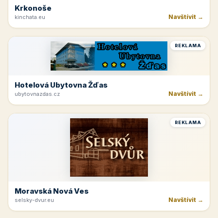
Krkonoše
Navštívit →
kinchata.eu
REKLAMA
Hotelová Ubytovna Žďas
Navštívit →
ubytovnazdas.cz
REKLAMA
Moravská Nová Ves
Navštívit →
selsky-dvur.eu