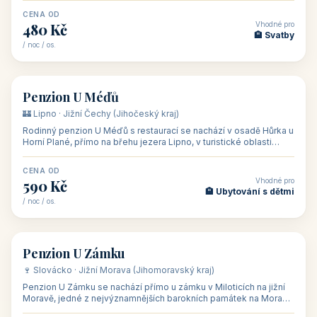
CENA OD
Vhodné pro
480 Kč
🏨 Svatby
/ noc / os.
👥 26
🏡 penzion
Penzion U Méďů
🏰 Lipno · Jižní Čechy (Jihočeský kraj)
Rodinný penzion U Méďů s restaurací se nachází v osadě Hůrka u
Horní Plané, přímo na břehu jezera Lipno, v turistické oblasti
Šumava. Pokoje
CENA OD
Vhodné pro
590 Kč
🏨 Ubytování s dětmi
/ noc / os.
👥 28
🏡 penzion
Penzion U Zámku
🍷 Slovácko · Jižní Morava (Jihomoravský kraj)
Penzion U Zámku se nachází přímo u zámku v Miloticích na jižní
Moravě, jedné z nejvýznamnějších barokních památek na Moravě,
v budově bývalé