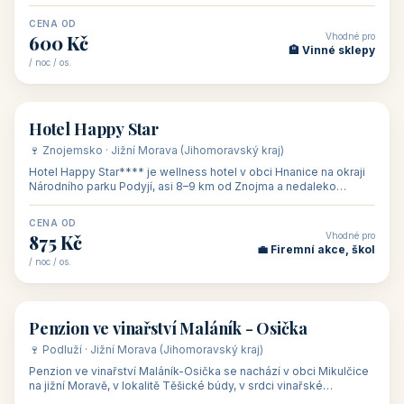
asi 8 km od dáln
CENA OD
Vhodné pro
600 Kč
🏨 Vinné sklepy
/ noc / os.
👥 54
🏨 hotel
Hotel Happy Star
🍷 Znojemsko · Jižní Morava (Jihomoravský kraj)
Hotel Happy Star**** je wellness hotel v obci Hnanice na okraji
Národního parku Podyjí, asi 8–9 km od Znojma a nedaleko
rakouských hranic, v
CENA OD
Vhodné pro
875 Kč
💼 Firemní akce, škol
/ noc / os.
👥 15
🏡 penzion
Penzion ve vinařství Maláník - Osička
🍷 Podluží · Jižní Morava (Jihomoravský kraj)
Penzion ve vinařství Maláník-Osička se nachází v obci Mikulčice
na jižní Moravě, v lokalitě Těšické búdy, v srdci vinařské
podoblasti Slovác