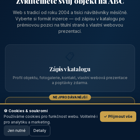
Zviditelněte svůj objekt na ABC
Web s tradicí od roku 2004 a tisíci návštěvníky měsíčně.
Vyberte si formát inzerce — od zápisu v katalogu po
prémiovou pozici na titulní straně s vlastní webovou
prezentací.
📋
Zápis v katalogu
Profil objektu, fotogalerie, kontakt, vlastní webová prezentace
a poptávky zdarma.
NEJPRODÁVANĚJŠÍ
⭐
🍪 Cookies & soukromí
Používáme cookies pro funkčnost webu. Volitelně i
✓ Přijmout vše
💬
Prémiový partner
pro analytiku a marketing.
Jen nutné
TOP pozice na titulce, přednost ve výpisech, zlatý odznak a
Detaily
🖥️ Desktop verze
Design
banner.