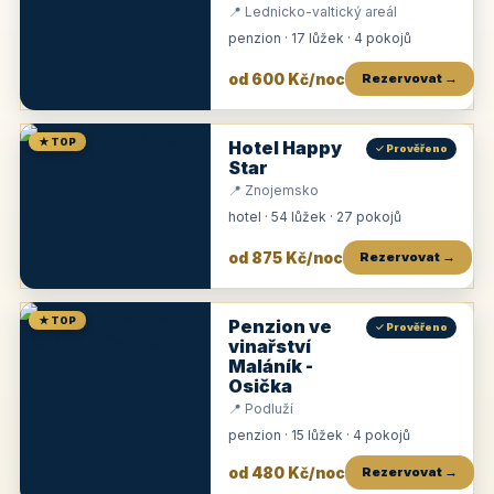
📍 Lednicko-valtický areál
penzion · 17 lůžek · 4 pokojů
od 600 Kč/noc
Rezervovat →
★ TOP
Hotel Happy
✓ Prověřeno
Star
📍 Znojemsko
hotel · 54 lůžek · 27 pokojů
od 875 Kč/noc
Rezervovat →
★ TOP
Penzion ve
✓ Prověřeno
vinařství
Maláník -
Osička
📍 Podluží
penzion · 15 lůžek · 4 pokojů
od 480 Kč/noc
Rezervovat →