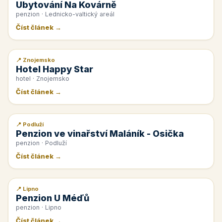
Ubytování Na Kovárně
penzion · Lednicko-valtický areál
Číst článek →
📍 Znojemsko
📰 PR článek
Hotel Happy Star
hotel · Znojemsko
Číst článek →
📍 Podluží
📰 PR článek
Penzion ve vinařství Maláník - Osička
penzion · Podluží
Číst článek →
📍 Lipno
📰 PR článek
Penzion U Méďů
penzion · Lipno
Číst článek →