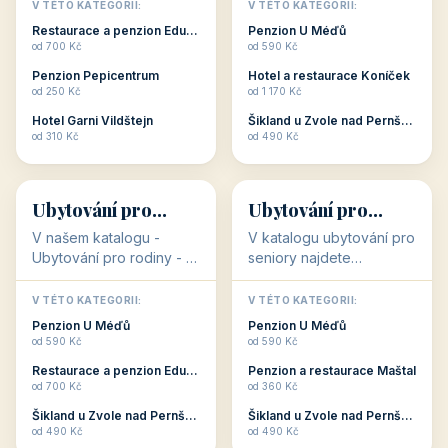
objekty, které s aktivní
objekty, které nabízí
V TÉTO KATEGORII:
V TÉTO KATEGORII:
dovolenou přímo
cenově dostupné
Restaurace a penzion Eduard
Penzion U Méďů
souvisejí. Aktivní
ubytování v ČR. Budete
od 700 Kč
od 590 Kč
dovolená nebo aktivní
překvapeni, že i v nižší
Penzion Pepicentrum
Hotel a restaurace Koníček
odpočinek jso...
c...
od 250 Kč
od 1 170 Kč
Hotel Garni Vildštejn
Šikland u Zvole nad Pernštejnem
👨‍👩‍👧‍👦
🧓
od 310 Kč
od 490 Kč
👨‍👩‍👧‍👦
🧓
34 objektů
33 objektů
Ubytování pro
Ubytování pro
rodiny
seniory
V našem katalogu -
V katalogu ubytování pro
Ubytování pro rodiny -
seniory najdete
jsou pro Vás připraveny
penziony a hotely, které
objekty, které svojí
jsou přizpůsobeny pro
V TÉTO KATEGORII:
V TÉTO KATEGORII:
polohou či vybaveností,
ubytování klientů vyššího
Penzion U Méďů
Penzion U Méďů
nabízí klidné ubytování
věku. Některé z nich
od 590 Kč
od 590 Kč
pro rodiny. Penziony,...
nabízí speciální balíč...
Restaurace a penzion Eduard
Penzion a restaurace Maštal
od 700 Kč
od 360 Kč
Šikland u Zvole nad Pernštejnem
Šikland u Zvole nad Pernštejnem
💕
🚴
od 490 Kč
od 490 Kč