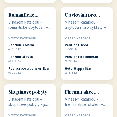
💕
🚴
32 objektů
32 objektů
Romantické
Ubytování pro
ubytování
cyklisty
V našem katalogu –
V našem katalogu –
romantické ubytování –
ubytování pro cyklisty –
jsou pro Vás připraveny
jsou pro Vás připraveny
objekty, které svojí
objekty, které jsou na
V TÉTO KATEGORII:
V TÉTO KATEGORII:
stavbou, polohou anebo
milovníky cykloturistiky
Penzion U Méďů
Penzion U Méďů
zaměřením nabízí
připraveny. Většinou mají
od 590 Kč
od 590 Kč
romantické pobyty.
přímo kolárny a...
Penzion Dřevák
Penzion Pepicentrum
Romantické ...
od 525 Kč
od 250 Kč
Restaurace a penzion Eduard
Hotel Happy Star
👥
💼
od 700 Kč
od 875 Kč
👥
💼
32 objektů
31 objektů
Skupinové pobyty
Firemní akce,
školení
V našem katalogu -
V našem katalogu –
skupinové pobyty - jsou
firemní akce, školení –
pro Vás připraveny
jsou pro Vás připraveny
objekty, které nabízí
objekty, které mají
V TÉTO KATEGORII:
V TÉTO KATEGORII: