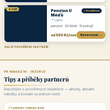
★ TOP
Penzion U
✓ Prověřeno
Méďů
📍 Lipno
penzion · 26 lůžek · 15 pokojů
od 590 Kč/noc
Rezervovat →
DALŠÍ PROVĚŘENÍ PARTNEŘI
Penzion U Zámku
Pension Faber
Penzion a vinařství Dobrovolný
Penzion a restaurace Maštal
Krčma Šatlava
Hotel Rozvoj
Penzion Zvoneček
Penzion Selský dvůr
Penzion Thallerův dům
Hotel Lípa
★
od 500 Kč
★
od 845 Kč
★
od 300 Kč
★
od 360 Kč
★
🍽️
★
od 400 Kč
★
od 550 Kč
★
od 530 Kč
★
od 1 190 Kč
★
od 450 Kč
PR MAGAZÍN · INZERCE
Tipy a příběhy partnerů
Reportáže o prověřených objektech — aktivity, aktuální
nabídky a kontakt na jednom místě.
📍 Lednicko-valtický areál
📰 PR článek