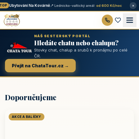
×
Ubytování Na Kovárně
📍 Lednicko-valtický areál
· od 600 Kč/noc
OP
NÁŠ SESTERSKÝ PORTÁL
Hledáte chatu nebo chalupu?
Stovky chat, chalup a srubů k pronájmu po celé
ČR.
Přejít na ChataTour.cz →
Doporučujeme
AKCE A BALÍČKY