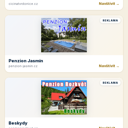
Navštívit →
cicinatvrdonice.cz
REKLAMA
Penzion Jasmín
Navštívit →
penzion-jasmin.cz
REKLAMA
Beskydy