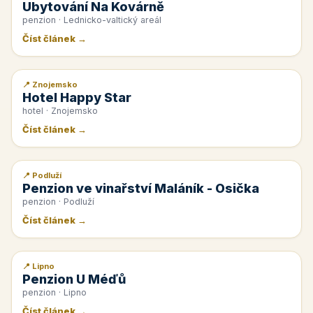
Ubytování Na Kovárně
penzion · Lednicko-valtický areál
Číst článek →
📍 Znojemsko
📰 PR článek
Hotel Happy Star
hotel · Znojemsko
Číst článek →
📍 Podluží
📰 PR článek
Penzion ve vinařství Maláník - Osička
penzion · Podluží
Číst článek →
📍 Lipno
📰 PR článek
Penzion U Méďů
penzion · Lipno
Číst článek →