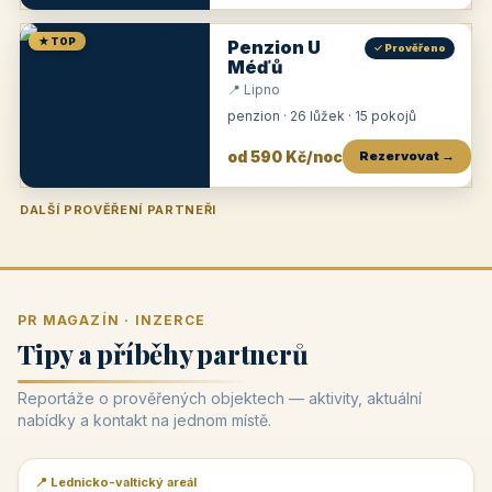
★ TOP
Penzion U
✓ Prověřeno
Méďů
📍 Lipno
penzion · 26 lůžek · 15 pokojů
od 590 Kč/noc
Rezervovat →
DALŠÍ PROVĚŘENÍ PARTNEŘI
Penzion U Zámku
Pension Faber
Penzion a vinařství Dobrovolný
Penzion a restaurace Maštal
Krčma Šatlava
Hotel Rozvoj
Penzion Zvoneček
Penzion Selský dvůr
Penzion Thallerův dům
Hotel Lípa
★
od 500 Kč
★
od 845 Kč
★
od 300 Kč
★
od 360 Kč
★
🍽️
★
od 400 Kč
★
od 550 Kč
★
od 530 Kč
★
od 1 190 Kč
★
od 450 Kč
PR MAGAZÍN · INZERCE
Tipy a příběhy partnerů
Reportáže o prověřených objektech — aktivity, aktuální
nabídky a kontakt na jednom místě.
📍 Lednicko-valtický areál
📰 PR článek