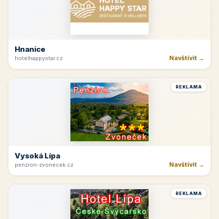
Hnanice
Navštívit →
hotelhappystar.cz
REKLAMA
Vysoká Lípa
Navštívit →
penzion-zvonecek.cz
REKLAMA