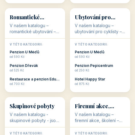
💕
🚴
32 objektů
32 objektů
Romantické
Ubytování pro
ubytování
cyklisty
V našem katalogu –
V našem katalogu –
romantické ubytování –
ubytování pro cyklisty –
jsou pro Vás připraveny
jsou pro Vás připraveny
objekty, které svojí
objekty, které jsou na
V TÉTO KATEGORII:
V TÉTO KATEGORII:
stavbou, polohou anebo
milovníky cykloturistiky
Penzion U Méďů
Penzion U Méďů
zaměřením nabízí
připraveny. Většinou mají
od 590 Kč
od 590 Kč
romantické pobyty.
přímo kolárny a...
Penzion Dřevák
Penzion Pepicentrum
Romantické ...
od 525 Kč
od 250 Kč
Restaurace a penzion Eduard
Hotel Happy Star
👥
💼
od 700 Kč
od 875 Kč
👥
💼
32 objektů
31 objektů
Skupinové pobyty
Firemní akce,
školení
V našem katalogu -
V našem katalogu –
skupinové pobyty - jsou
firemní akce, školení –
pro Vás připraveny
jsou pro Vás připraveny
objekty, které nabízí
objekty, které mají
V TÉTO KATEGORII:
V TÉTO KATEGORII: