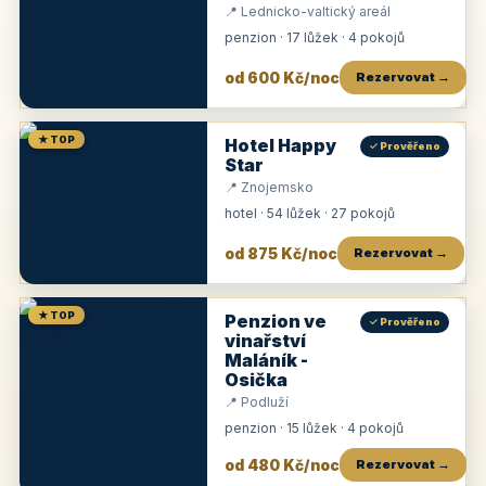
📍 Lednicko-valtický areál
penzion · 17 lůžek · 4 pokojů
od 600 Kč/noc
Rezervovat →
★ TOP
Hotel Happy
✓ Prověřeno
Star
📍 Znojemsko
hotel · 54 lůžek · 27 pokojů
od 875 Kč/noc
Rezervovat →
★ TOP
Penzion ve
✓ Prověřeno
vinařství
Maláník -
Osička
📍 Podluží
penzion · 15 lůžek · 4 pokojů
od 480 Kč/noc
Rezervovat →