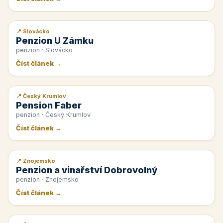
📍 Slovácko
📰 PR článek
Penzion U Zámku
penzion · Slovácko
Číst článek →
📍 Český Krumlov
📰 PR článek
Pension Faber
penzion · Český Krumlov
Číst článek →
📍 Znojemsko
📰 PR článek
Penzion a vinařství Dobrovolný
penzion · Znojemsko
Číst článek →