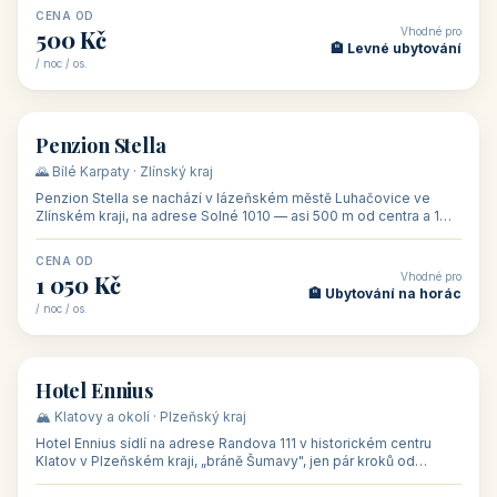
CENA OD
Vhodné pro
500 Kč
🏨 Levné ubytování
/ noc / os.
👥 44
🏡 penzion
Penzion Stella
🌄 Bílé Karpaty · Zlínský kraj
Penzion Stella se nachází v lázeňském městě Luhačovice ve
Zlínském kraji, na adrese Solné 1010 — asi 500 m od centra a 1
km od lázeňské kolo
CENA OD
Vhodné pro
1 050 Kč
🏨 Ubytování na horác
/ noc / os.
👥 50
🏨 hotel
Hotel Ennius
🏔️ Klatovy a okolí · Plzeňský kraj
Hotel Ennius sídlí na adrese Randova 111 v historickém centru
Klatov v Plzeňském kraji, „bráně Šumavy", jen pár kroků od
hlavního náměs