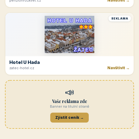
Navštívit →
penzionrozkvet.cz
REKLAMA
Hotel U Hada
Navštívit →
zatec-hotel.cz
📣
Vaše reklama zde
Banner na titulní straně
Zjistit ceník →