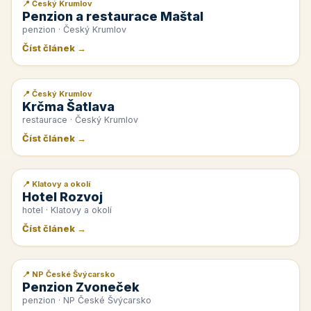
📍 Český Krumlov
📰 PR článek
Penzion a restaurace Maštal
penzion · Český Krumlov
Číst článek →
📍 Český Krumlov
📰 PR článek
Krčma Šatlava
restaurace · Český Krumlov
Číst článek →
📍 Klatovy a okolí
📰 PR článek
Hotel Rozvoj
hotel · Klatovy a okolí
Číst článek →
📍 NP České Švýcarsko
📰 PR článek
Penzion Zvoneček
penzion · NP České Švýcarsko