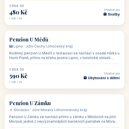
CENA OD
Vhodné pro
480 Kč
🏨 Svatby
/ noc / os.
👥 26
🏡 penzion
Penzion U Méďů
🏰 Lipno · Jižní Čechy (Jihočeský kraj)
Rodinný penzion U Méďů s restaurací se nachází v osadě Hůrka u
Horní Plané, přímo na břehu jezera Lipno, v turistické oblasti
Šumava. Pokoje
CENA OD
Vhodné pro
590 Kč
🏨 Ubytování s dětmi
/ noc / os.
👥 28
🏡 penzion
Penzion U Zámku
🍷 Slovácko · Jižní Morava (Jihomoravský kraj)
Penzion U Zámku se nachází přímo u zámku v Miloticích na jižní
Moravě, jedné z nejvýznamnějších barokních památek na Moravě,
v budově bývalé