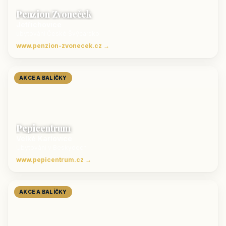
Penzion Zvoneček
Jetřichovice
ubytování České Švýcarsko
www.penzion-zvonecek.cz →
AKCE A BALÍČKY
Pepicentrum
Velké Karlovice
Ubytování v Beskydech
www.pepicentrum.cz →
AKCE A BALÍČKY