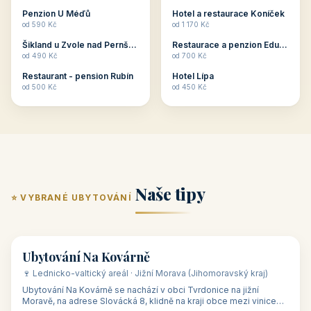
ubytování skupin v
zkušenosti pořádat i
Penzion U Méďů
Hotel a restaurace Koníček
penzionech, hotelích a
menší firemní akce a
od 590 Kč
od 1 170 Kč
apartmánech v ČR.
firemní školení, ale také
Šikland u Zvole nad Pernštejnem
Restaurace a penzion Eduard
Budete překva...
ob...
od 490 Kč
od 700 Kč
Restaurant - pension Rubín
Hotel Lípa
od 500 Kč
od 450 Kč
Naše tipy
⭐ VYBRANÉ UBYTOVÁNÍ
👥 17
🏡 penzion
Ubytování Na Kovárně
🍷 Lednicko-valtický areál · Jižní Morava (Jihomoravský kraj)
Ubytování Na Kovárně se nachází v obci Tvrdonice na jižní
Moravě, na adrese Slovácká 8, klidně na kraji obce mezi vinicemi,