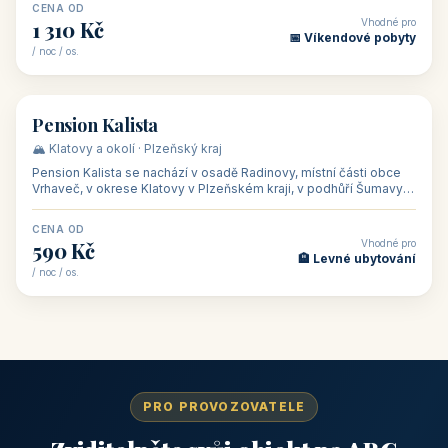
CENA OD
Vhodné pro
1 310 Kč
📅 Víkendové pobyty
/ noc / os.
👥 40
🏡 penzion
Pension Kalista
🏔️ Klatovy a okolí · Plzeňský kraj
Pension Kalista se nachází v osadě Radinovy, místní části obce
Vrhaveč, v okrese Klatovy v Plzeňském kraji, v podhůří Šumavy
— do města Klat
CENA OD
Vhodné pro
590 Kč
🏨 Levné ubytování
/ noc / os.
PRO PROVOZOVATELE