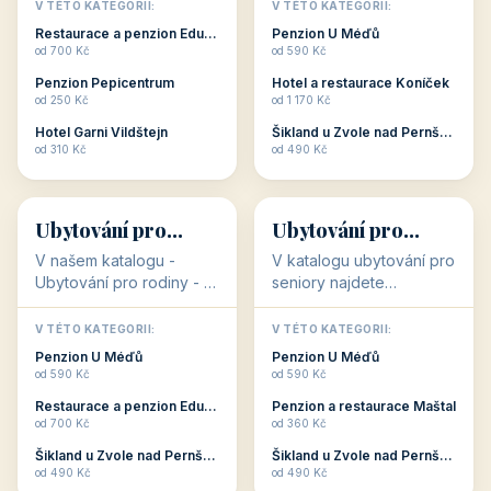
objekty, které s aktivní
objekty, které nabízí
V TÉTO KATEGORII:
V TÉTO KATEGORII:
dovolenou přímo
cenově dostupné
Restaurace a penzion Eduard
Penzion U Méďů
souvisejí. Aktivní
ubytování v ČR. Budete
od 700 Kč
od 590 Kč
dovolená nebo aktivní
překvapeni, že i v nižší
Penzion Pepicentrum
Hotel a restaurace Koníček
odpočinek jso...
c...
od 250 Kč
od 1 170 Kč
Hotel Garni Vildštejn
Šikland u Zvole nad Pernštejnem
👨‍👩‍👧‍👦
🧓
od 310 Kč
od 490 Kč
👨‍👩‍👧‍👦
🧓
34 objektů
33 objektů
Ubytování pro
Ubytování pro
rodiny
seniory
V našem katalogu -
V katalogu ubytování pro
Ubytování pro rodiny -
seniory najdete
jsou pro Vás připraveny
penziony a hotely, které
objekty, které svojí
jsou přizpůsobeny pro
V TÉTO KATEGORII:
V TÉTO KATEGORII:
polohou či vybaveností,
ubytování klientů vyššího
Penzion U Méďů
Penzion U Méďů
nabízí klidné ubytování
věku. Některé z nich
od 590 Kč
od 590 Kč
pro rodiny. Penziony,...
nabízí speciální balíč...
Restaurace a penzion Eduard
Penzion a restaurace Maštal
od 700 Kč
od 360 Kč
Šikland u Zvole nad Pernštejnem
Šikland u Zvole nad Pernštejnem
💕
🚴
od 490 Kč
od 490 Kč