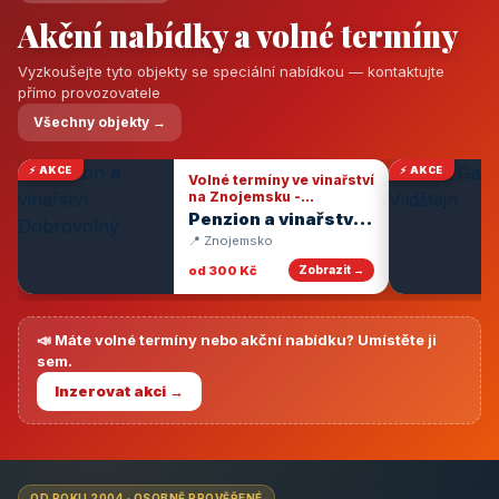
Akční nabídky a volné termíny
Vyzkoušejte tyto objekty se speciální nabídkou — kontaktujte
přímo provozovatele
Všechny objekty →
⚡ AKCE
⚡ AKCE
Volné termíny ve vinařství
na Znojemsku -
degustace vín
Penzion a vinařství
Dobrovolný
📍 Znojemsko
od 300 Kč
Zobrazit →
📣 Máte volné termíny nebo akční nabídku? Umístěte ji
sem.
Inzerovat akci →
OD ROKU 2004 · OSOBNĚ PROVĚŘENÉ