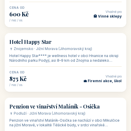
asi 8 km od dáln
CENA OD
Vhodné pro
600 Kč
🏨 Vinné sklepy
/ noc / os.
👥 54
🏨 hotel
Hotel Happy Star
🍷 Znojemsko · Jižní Morava (Jihomoravský kraj)
Hotel Happy Star**** je wellness hotel v obci Hnanice na okraji
Národního parku Podyjí, asi 8–9 km od Znojma a nedaleko
rakouských hranic, v
CENA OD
Vhodné pro
875 Kč
💼 Firemní akce, škol
/ noc / os.
👥 15
🏡 penzion
Penzion ve vinařství Maláník - Osička
🍷 Podluží · Jižní Morava (Jihomoravský kraj)
Penzion ve vinařství Maláník-Osička se nachází v obci Mikulčice
na jižní Moravě, v lokalitě Těšické búdy, v srdci vinařské
podoblasti Slovác