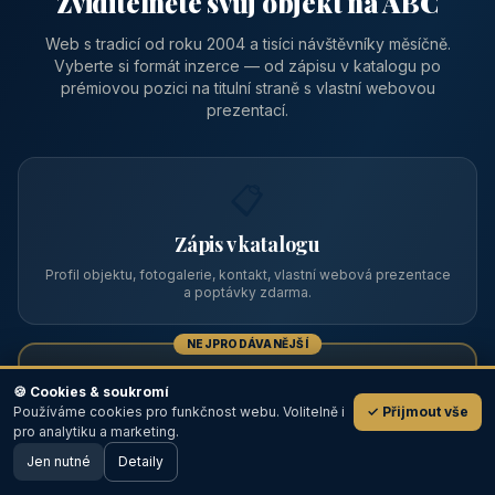
Zviditelněte svůj objekt na ABC
Web s tradicí od roku 2004 a tisíci návštěvníky měsíčně.
Vyberte si formát inzerce — od zápisu v katalogu po
prémiovou pozici na titulní straně s vlastní webovou
prezentací.
📋
Zápis v katalogu
Profil objektu, fotogalerie, kontakt, vlastní webová prezentace
a poptávky zdarma.
NEJPRODÁVANĚJŠÍ
⭐
🍪 Cookies & soukromí
Používáme cookies pro funkčnost webu. Volitelně i
✓ Přijmout vše
💬
Prémiový partner
pro analytiku a marketing.
Jen nutné
TOP pozice na titulce, přednost ve výpisech, zlatý odznak a
Detaily
🖥️ Desktop verze
Design
banner.