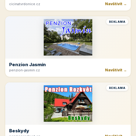
Navštívit →
cicinatvrdonice.cz
REKLAMA
Penzion Jasmín
Navštívit →
penzion-jasmin.cz
REKLAMA
Beskydy