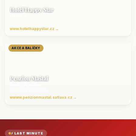
Hotel Happy Star
Hnanice
Luxusní ubytování jižní Morava
www.hotelhappystar.cz →
AKCE A BALÍČKY
Penzion Maštal
Český Krumlov
Penzion a restaurace
wwww.penzionmastal.satlava.cz →
⚡ LAST MINUTE