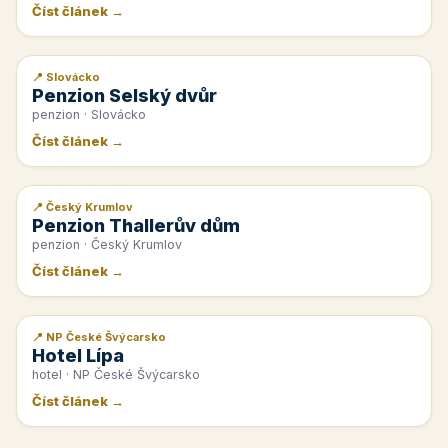
Číst článek →
📍 Slovácko
📰 PR článek
Penzion Selský dvůr
penzion · Slovácko
Číst článek →
📍 Český Krumlov
📰 PR článek
Penzion Thallerův dům
penzion · Český Krumlov
Číst článek →
📍 NP České Švýcarsko
📰 PR článek
Hotel Lípa
hotel · NP České Švýcarsko
Číst článek →