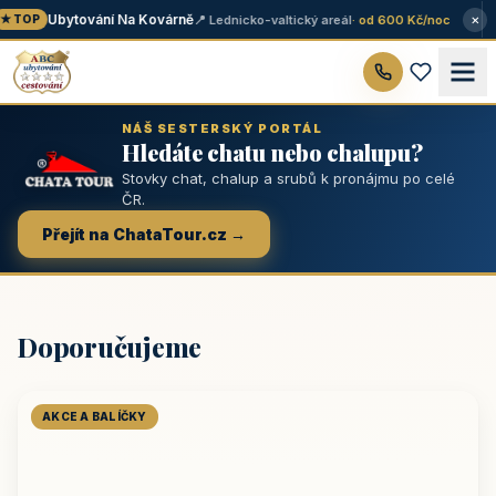
×
Ubytování Na Kovárně
📍 Lednicko-valtický areál
· od 600 Kč/noc
 TOP
NÁŠ SESTERSKÝ PORTÁL
Hledáte chatu nebo chalupu?
Stovky chat, chalup a srubů k pronájmu po celé
ČR.
Přejít na ChataTour.cz →
Doporučujeme
AKCE A BALÍČKY