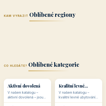
Jižní Morava
Jižní Čechy
(Jihomoravský
(Jihočeský
Střední Čechy
Oblíbené regiony
kraj)
Karlovarský
kraj)
KAM VYRAZIT
Zlínský kraj
Žilinský
(Středočeský
11 objektů
kraj
9 objektů
Liberecký kraj
6 objektů
Plzeňský kraj
4 objekty
kraj)
3 objekty
3 objekty
3 objekty
3 objekty
Oblíbené kategorie
CO HLEDÁTE?
🥾
💰
🥾
💰
36 objektů
34 objektů
Aktivní dovolená
Kvalitní levné
ubytování
V našem katalogu –
V našem katalogu –
aktivní dovolená – jsou
kvalitní levné ubytování –
pro Vás připraveny
jsou pro Vás připraveny