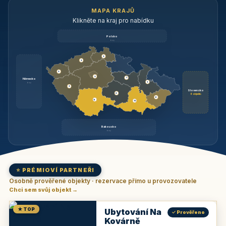
MAPA KRAJŮ
Klikněte na kraj pro nabídku
Polsko
brzy
3
3
3
3
1
Německo
1
brzy
3
Slovensko
2
6 objektů
6
9
11
Rakousko
brzy
⭐ PRÉMIOVÍ PARTNEŘI
Osobně prověřené objekty · rezervace přímo u provozovatele
Chci sem svůj objekt →
★ TOP
Ubytování Na
✓ Prověřeno
Kovárně