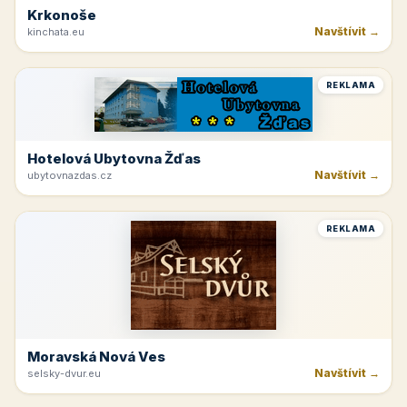
Krkonoše
Navštívit →
kinchata.eu
REKLAMA
Hotelová Ubytovna Žďas
Navštívit →
ubytovnazdas.cz
REKLAMA
Moravská Nová Ves
Navštívit →
selsky-dvur.eu