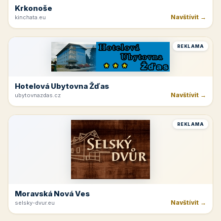
Krkonoše
Navštívit →
kinchata.eu
REKLAMA
Hotelová Ubytovna Žďas
Navštívit →
ubytovnazdas.cz
REKLAMA
Moravská Nová Ves
Navštívit →
selsky-dvur.eu