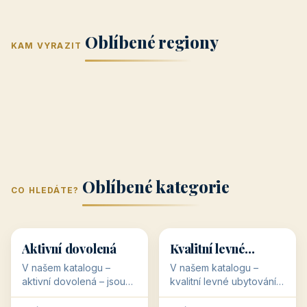
Jižní Morava
Jižní Čechy
(Jihomoravský
(Jihočeský
Střední Čechy
Oblíbené regiony
kraj)
Karlovarský
kraj)
KAM VYRAZIT
Zlínský kraj
Žilinský
(Středočeský
11 objektů
kraj
9 objektů
Liberecký kraj
6 objektů
Plzeňský kraj
4 objekty
kraj)
3 objekty
3 objekty
3 objekty
3 objekty
Oblíbené kategorie
CO HLEDÁTE?
🥾
💰
🥾
💰
36 objektů
34 objektů
Aktivní dovolená
Kvalitní levné
ubytování
V našem katalogu –
V našem katalogu –
aktivní dovolená – jsou
kvalitní levné ubytování –
pro Vás připraveny
jsou pro Vás připraveny