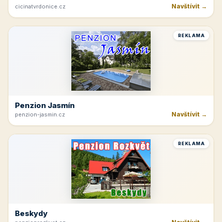
Navštívit →
cicinatvrdonice.cz
REKLAMA
Penzion Jasmín
Navštívit →
penzion-jasmin.cz
REKLAMA
Beskydy