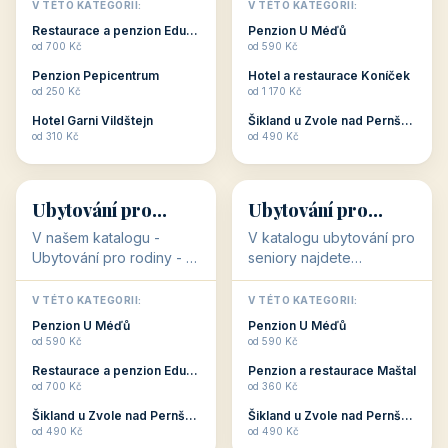
objekty, které s aktivní
objekty, které nabízí
V TÉTO KATEGORII:
V TÉTO KATEGORII:
dovolenou přímo
cenově dostupné
Restaurace a penzion Eduard
Penzion U Méďů
souvisejí. Aktivní
ubytování v ČR. Budete
od 700 Kč
od 590 Kč
dovolená nebo aktivní
překvapeni, že i v nižší
Penzion Pepicentrum
Hotel a restaurace Koníček
odpočinek jso...
c...
od 250 Kč
od 1 170 Kč
Hotel Garni Vildštejn
Šikland u Zvole nad Pernštejnem
👨‍👩‍👧‍👦
🧓
od 310 Kč
od 490 Kč
👨‍👩‍👧‍👦
🧓
34 objektů
33 objektů
Ubytování pro
Ubytování pro
rodiny
seniory
V našem katalogu -
V katalogu ubytování pro
Ubytování pro rodiny -
seniory najdete
jsou pro Vás připraveny
penziony a hotely, které
objekty, které svojí
jsou přizpůsobeny pro
V TÉTO KATEGORII:
V TÉTO KATEGORII:
polohou či vybaveností,
ubytování klientů vyššího
Penzion U Méďů
Penzion U Méďů
nabízí klidné ubytování
věku. Některé z nich
od 590 Kč
od 590 Kč
pro rodiny. Penziony,...
nabízí speciální balíč...
Restaurace a penzion Eduard
Penzion a restaurace Maštal
od 700 Kč
od 360 Kč
Šikland u Zvole nad Pernštejnem
Šikland u Zvole nad Pernštejnem
💕
🚴
od 490 Kč
od 490 Kč