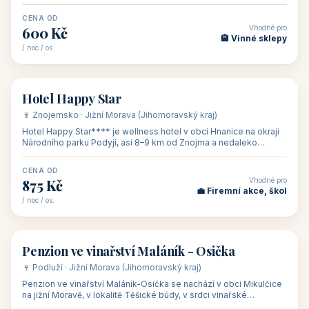
asi 8 km od dáln
CENA OD
Vhodné pro
600 Kč
🏨 Vinné sklepy
/ noc / os.
👥 54
🏨 hotel
Hotel Happy Star
🍷 Znojemsko · Jižní Morava (Jihomoravský kraj)
Hotel Happy Star**** je wellness hotel v obci Hnanice na okraji
Národního parku Podyjí, asi 8–9 km od Znojma a nedaleko
rakouských hranic, v
CENA OD
Vhodné pro
875 Kč
💼 Firemní akce, škol
/ noc / os.
👥 15
🏡 penzion
Penzion ve vinařství Maláník - Osička
🍷 Podluží · Jižní Morava (Jihomoravský kraj)
Penzion ve vinařství Maláník-Osička se nachází v obci Mikulčice
na jižní Moravě, v lokalitě Těšické búdy, v srdci vinařské
podoblasti Slovác