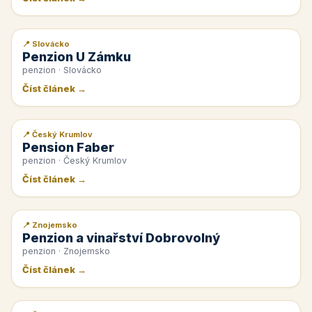
📍 Slovácko
📰 PR článek
Penzion U Zámku
penzion · Slovácko
Číst článek →
📍 Český Krumlov
📰 PR článek
Pension Faber
penzion · Český Krumlov
Číst článek →
📍 Znojemsko
📰 PR článek
Penzion a vinařství Dobrovolný
penzion · Znojemsko
Číst článek →