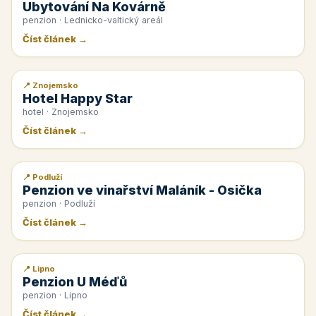
Ubytování Na Kovárně
penzion · Lednicko-valtický areál
Číst článek →
📍 Znojemsko
📰 PR článek
Hotel Happy Star
hotel · Znojemsko
Číst článek →
📍 Podluží
📰 PR článek
Penzion ve vinařství Maláník - Osička
penzion · Podluží
Číst článek →
📍 Lipno
📰 PR článek
Penzion U Méďů
penzion · Lipno
Číst článek →