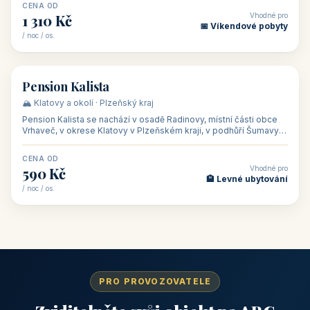
CENA OD
Vhodné pro
1 310 Kč
📅 Víkendové pobyty
/ noc / os.
👥 40
🏡 penzion
Pension Kalista
🏔️ Klatovy a okolí · Plzeňský kraj
Pension Kalista se nachází v osadě Radinovy, místní části obce
Vrhaveč, v okrese Klatovy v Plzeňském kraji, v podhůří Šumavy
— do města Klat
CENA OD
Vhodné pro
590 Kč
🏨 Levné ubytování
/ noc / os.
PRO PROVOZOVATELE