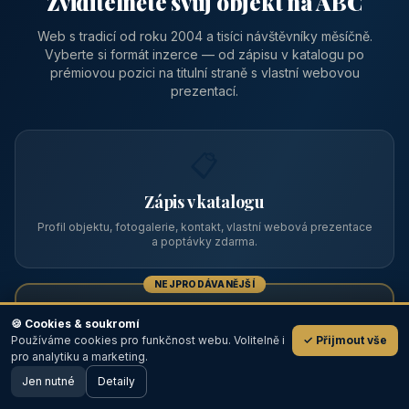
Zviditelněte svůj objekt na ABC
Web s tradicí od roku 2004 a tisíci návštěvníky měsíčně.
Vyberte si formát inzerce — od zápisu v katalogu po
prémiovou pozici na titulní straně s vlastní webovou
prezentací.
📋
Zápis v katalogu
Profil objektu, fotogalerie, kontakt, vlastní webová prezentace
a poptávky zdarma.
NEJPRODÁVANĚJŠÍ
⭐
🍪 Cookies & soukromí
Používáme cookies pro funkčnost webu. Volitelně i
✓ Přijmout vše
💬
Prémiový partner
pro analytiku a marketing.
Jen nutné
TOP pozice na titulce, přednost ve výpisech, zlatý odznak a
Detaily
🖥️ Desktop verze
Design
banner.