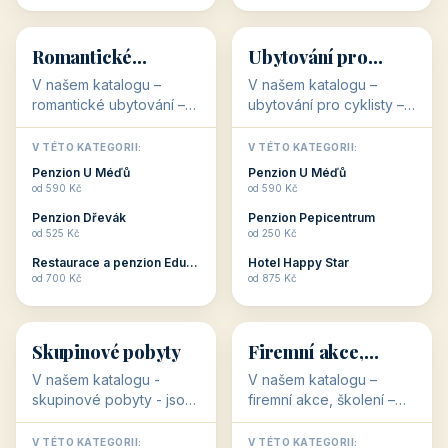
💕
🚴
32 objektů
32 objektů
Romantické
Ubytování pro
ubytování
cyklisty
V našem katalogu –
V našem katalogu –
romantické ubytování –
ubytování pro cyklisty –
jsou pro Vás připraveny
jsou pro Vás připraveny
objekty, které svojí
objekty, které jsou na
V TÉTO KATEGORII:
V TÉTO KATEGORII:
stavbou, polohou anebo
milovníky cykloturistiky
Penzion U Méďů
Penzion U Méďů
zaměřením nabízí
připraveny. Většinou mají
od 590 Kč
od 590 Kč
romantické pobyty.
přímo kolárny a...
Penzion Dřevák
Penzion Pepicentrum
Romantické ...
od 525 Kč
od 250 Kč
Restaurace a penzion Eduard
Hotel Happy Star
👥
💼
od 700 Kč
od 875 Kč
👥
💼
32 objektů
31 objektů
Skupinové pobyty
Firemní akce,
školení
V našem katalogu -
V našem katalogu –
skupinové pobyty - jsou
firemní akce, školení –
pro Vás připraveny
jsou pro Vás připraveny
objekty, které nabízí
objekty, které mají
V TÉTO KATEGORII:
V TÉTO KATEGORII: