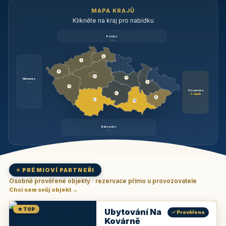
MAPA KRAJŮ
Klikněte na kraj pro nabídku
Polsko
brzy
3
3
3
3
1
Německo
1
brzy
3
Slovensko
2
6 objektů
6
9
11
Rakousko
brzy
⭐ PRÉMIOVÍ PARTNEŘI
Osobně prověřené objekty · rezervace přímo u provozovatele
Chci sem svůj objekt →
★ TOP
Ubytování Na
✓ Prověřeno
Kovárně