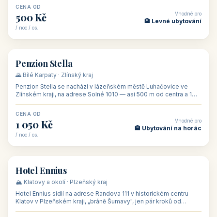
CENA OD
Vhodné pro
500 Kč
🏨 Levné ubytování
/ noc / os.
👥 44
🏡 penzion
Penzion Stella
🌄 Bílé Karpaty · Zlínský kraj
Penzion Stella se nachází v lázeňském městě Luhačovice ve
Zlínském kraji, na adrese Solné 1010 — asi 500 m od centra a 1
km od lázeňské kolo
CENA OD
Vhodné pro
1 050 Kč
🏨 Ubytování na horác
/ noc / os.
👥 50
🏨 hotel
Hotel Ennius
🏔️ Klatovy a okolí · Plzeňský kraj
Hotel Ennius sídlí na adrese Randova 111 v historickém centru
Klatov v Plzeňském kraji, „bráně Šumavy", jen pár kroků od
hlavního náměs