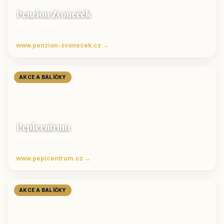
Penzion Zvoneček
Jetřichovice
ubytování České Švýcarsko
www.penzion-zvonecek.cz →
AKCE A BALÍČKY
Pepicentrum
Velké Karlovice
Ubytování v Beskydech
www.pepicentrum.cz →
AKCE A BALÍČKY