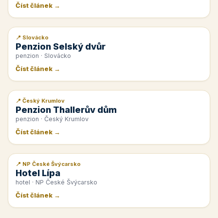
Číst článek →
📍 Slovácko
📰 PR článek
Penzion Selský dvůr
penzion · Slovácko
Číst článek →
📍 Český Krumlov
📰 PR článek
Penzion Thallerův dům
penzion · Český Krumlov
Číst článek →
📍 NP České Švýcarsko
📰 PR článek
Hotel Lípa
hotel · NP České Švýcarsko
Číst článek →