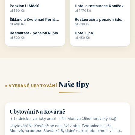
ubytování skupin v
zkušenosti pořádat i
Penzion U Méďů
Hotel a restaurace Koníček
penzionech, hotelích a
menší firemní akce a
od 590 Kč
od 1 170 Kč
apartmánech v ČR.
firemní školení, ale také
Šikland u Zvole nad Pernštejnem
Restaurace a penzion Eduard
Budete překva...
ob...
od 490 Kč
od 700 Kč
Restaurant - pension Rubín
Hotel Lípa
od 500 Kč
od 450 Kč
Naše tipy
⭐ VYBRANÉ UBYTOVÁNÍ
👥 17
🏡 penzion
Ubytování Na Kovárně
🍷 Lednicko-valtický areál · Jižní Morava (Jihomoravský kraj)
Ubytování Na Kovárně se nachází v obci Tvrdonice na jižní
Moravě, na adrese Slovácká 8, klidně na kraji obce mezi vinicemi,