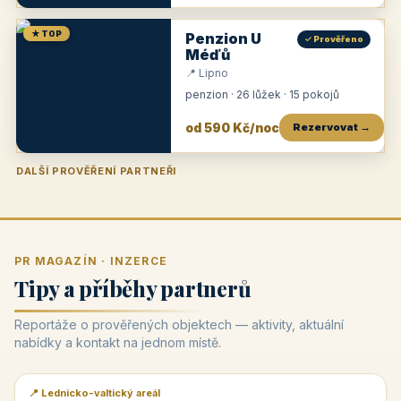
★ TOP
Penzion U
✓ Prověřeno
Méďů
📍 Lipno
penzion · 26 lůžek · 15 pokojů
od 590 Kč/noc
Rezervovat →
DALŠÍ PROVĚŘENÍ PARTNEŘI
Penzion U Zámku
Pension Faber
Penzion a vinařství Dobrovolný
Penzion a restaurace Maštal
Krčma Šatlava
Hotel Rozvoj
Penzion Zvoneček
Penzion Selský dvůr
Penzion Thallerův dům
Hotel Lípa
★
od 500 Kč
★
od 845 Kč
★
od 300 Kč
★
od 360 Kč
★
🍽️
★
od 400 Kč
★
od 550 Kč
★
od 530 Kč
★
od 1 190 Kč
★
od 450 Kč
PR MAGAZÍN · INZERCE
Tipy a příběhy partnerů
Reportáže o prověřených objektech — aktivity, aktuální
nabídky a kontakt na jednom místě.
📍 Lednicko-valtický areál
📰 PR článek