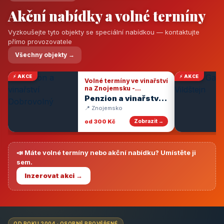
Akční nabídky a volné termíny
Vyzkoušejte tyto objekty se speciální nabídkou — kontaktujte
přímo provozovatele
Všechny objekty →
⚡ AKCE
⚡ AKCE
Volné termíny ve vinařství
na Znojemsku -
degustace vín
Penzion a vinařství
Dobrovolný
📍 Znojemsko
od 300 Kč
Zobrazit →
📣 Máte volné termíny nebo akční nabídku? Umístěte ji
sem.
Inzerovat akci →
OD ROKU 2004 · OSOBNĚ PROVĚŘENÉ