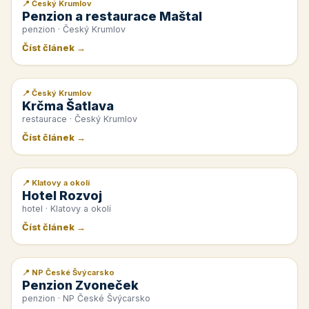
📍 Český Krumlov
📰 PR článek
Penzion a restaurace Maštal
penzion · Český Krumlov
Číst článek →
📍 Český Krumlov
📰 PR článek
Krčma Šatlava
restaurace · Český Krumlov
Číst článek →
📍 Klatovy a okolí
📰 PR článek
Hotel Rozvoj
hotel · Klatovy a okolí
Číst článek →
📍 NP České Švýcarsko
📰 PR článek
Penzion Zvoneček
penzion · NP České Švýcarsko