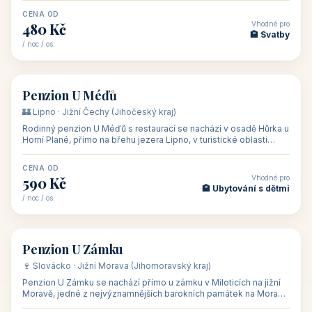
CENA OD
Vhodné pro
480 Kč
🏨 Svatby
/ noc / os.
👥 26
🏡 penzion
Penzion U Méďů
🏰 Lipno · Jižní Čechy (Jihočeský kraj)
Rodinný penzion U Méďů s restaurací se nachází v osadě Hůrka u
Horní Plané, přímo na břehu jezera Lipno, v turistické oblasti
Šumava. Pokoje
CENA OD
Vhodné pro
590 Kč
🏨 Ubytování s dětmi
/ noc / os.
👥 28
🏡 penzion
Penzion U Zámku
🍷 Slovácko · Jižní Morava (Jihomoravský kraj)
Penzion U Zámku se nachází přímo u zámku v Miloticích na jižní
Moravě, jedné z nejvýznamnějších barokních památek na Moravě,
v budově bývalé