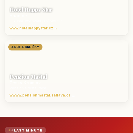
Hotel Happy Star
Hnanice
Luxusní ubytování jižní Morava
www.hotelhappystar.cz →
AKCE A BALÍČKY
Penzion Maštal
Český Krumlov
Penzion a restaurace
wwww.penzionmastal.satlava.cz →
⚡ LAST MINUTE