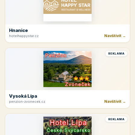
Hnanice
Navštívit →
hotelhappystar.cz
REKLAMA
Vysoká Lípa
Navštívit →
penzion-zvonecek.cz
REKLAMA