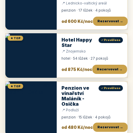
📍 Lednicko-valtický areál
penzion · 17 lůžek · 4 pokojů
od 600 Kč/noc
Rezervovat →
★ TOP
Hotel Happy
✓ Prověřeno
Star
📍 Znojemsko
hotel · 54 lůžek · 27 pokojů
od 875 Kč/noc
Rezervovat →
★ TOP
Penzion ve
✓ Prověřeno
vinařství
Maláník -
Osička
📍 Podluží
penzion · 15 lůžek · 4 pokojů
od 480 Kč/noc
Rezervovat →