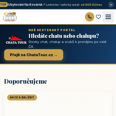
×
Ubytování Na Kovárně
📍 Lednicko-valtický areál
· od 600 Kč/noc
OP
NÁŠ SESTERSKÝ PORTÁL
Hledáte chatu nebo chalupu?
Stovky chat, chalup a srubů k pronájmu po celé
ČR.
Přejít na ChataTour.cz →
Doporučujeme
AKCE A BALÍČKY