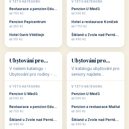
objekty, které s aktivní
objekty, které nabízí
V TÉTO KATEGORII:
V TÉTO KATEGORII:
dovolenou přímo
cenově dostupné
Restaurace a penzion Eduard
Penzion U Méďů
souvisejí. Aktivní
ubytování v ČR. Budete
od 700 Kč
od 590 Kč
dovolená nebo aktivní
překvapeni, že i v nižší
Penzion Pepicentrum
Hotel a restaurace Koníček
odpočinek jso...
c...
od 250 Kč
od 1 170 Kč
Hotel Garni Vildštejn
Šikland u Zvole nad Pernštejnem
👨‍👩‍👧‍👦
🧓
od 310 Kč
od 490 Kč
👨‍👩‍👧‍👦
🧓
34 objektů
33 objektů
Ubytování pro
Ubytování pro
rodiny
seniory
V našem katalogu -
V katalogu ubytování pro
Ubytování pro rodiny -
seniory najdete
jsou pro Vás připraveny
penziony a hotely, které
objekty, které svojí
jsou přizpůsobeny pro
V TÉTO KATEGORII:
V TÉTO KATEGORII:
polohou či vybaveností,
ubytování klientů vyššího
Penzion U Méďů
Penzion U Méďů
nabízí klidné ubytování
věku. Některé z nich
od 590 Kč
od 590 Kč
pro rodiny. Penziony,...
nabízí speciální balíč...
Restaurace a penzion Eduard
Penzion a restaurace Maštal
od 700 Kč
od 360 Kč
Šikland u Zvole nad Pernštejnem
Šikland u Zvole nad Pernštejnem
💕
🚴
od 490 Kč
od 490 Kč