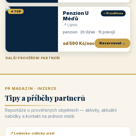
★ TOP
Penzion U
✓ Prověřeno
Méďů
📍 Lipno
penzion · 26 lůžek · 15 pokojů
od 590 Kč/noc
Rezervovat →
DALŠÍ PROVĚŘENÍ PARTNEŘI
Penzion U Zámku
Pension Faber
Penzion a vinařství Dobrovolný
Penzion a restaurace Maštal
Krčma Šatlava
Hotel Rozvoj
Penzion Zvoneček
Penzion Selský dvůr
Penzion Thallerův dům
Hotel Lípa
★
od 500 Kč
★
od 845 Kč
★
od 300 Kč
★
od 360 Kč
★
🍽️
★
od 400 Kč
★
od 550 Kč
★
od 530 Kč
★
od 1 190 Kč
★
od 450 Kč
PR MAGAZÍN · INZERCE
Tipy a příběhy partnerů
Reportáže o prověřených objektech — aktivity, aktuální
nabídky a kontakt na jednom místě.
📍 Lednicko-valtický areál
📰 PR článek