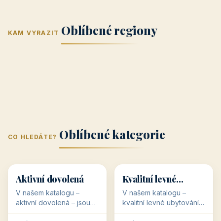
Jižní Morava
Jižní Čechy
(Jihomoravský
(Jihočeský
Střední Čechy
Oblíbené regiony
kraj)
Karlovarský
kraj)
KAM VYRAZIT
Zlínský kraj
Žilinský
(Středočeský
11 objektů
kraj
9 objektů
Liberecký kraj
6 objektů
Plzeňský kraj
4 objekty
kraj)
3 objekty
3 objekty
3 objekty
3 objekty
Oblíbené kategorie
CO HLEDÁTE?
🥾
💰
🥾
💰
36 objektů
34 objektů
Aktivní dovolená
Kvalitní levné
ubytování
V našem katalogu –
V našem katalogu –
aktivní dovolená – jsou
kvalitní levné ubytování –
pro Vás připraveny
jsou pro Vás připraveny