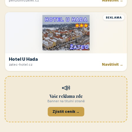
Navštívit →
penzionrozkvet.cz
REKLAMA
Hotel U Hada
Navštívit →
zatec-hotel.cz
📣
Vaše reklama zde
Banner na titulní straně
Zjistit ceník →