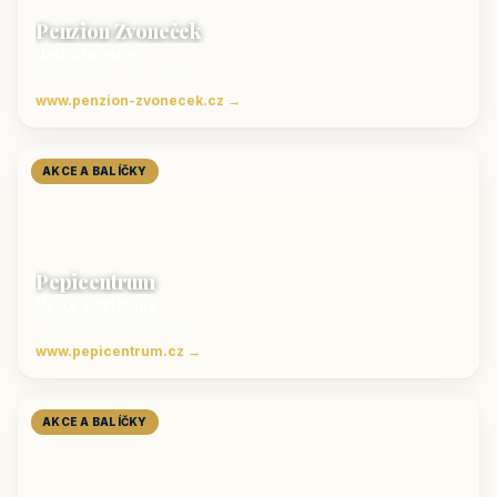
Penzion Zvoneček
Jetřichovice
ubytování České Švýcarsko
www.penzion-zvonecek.cz →
AKCE A BALÍČKY
Pepicentrum
Velké Karlovice
Ubytování v Beskydech
www.pepicentrum.cz →
AKCE A BALÍČKY