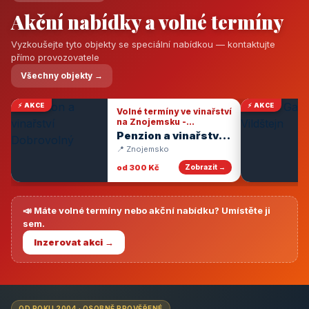
Akční nabídky a volné termíny
Vyzkoušejte tyto objekty se speciální nabídkou — kontaktujte
přímo provozovatele
Všechny objekty →
⚡ AKCE
⚡ AKCE
Volné termíny ve vinařství
na Znojemsku -
degustace vín
Penzion a vinařství
Dobrovolný
📍 Znojemsko
od 300 Kč
Zobrazit →
📣 Máte volné termíny nebo akční nabídku? Umístěte ji
sem.
Inzerovat akci →
OD ROKU 2004 · OSOBNĚ PROVĚŘENÉ