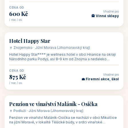
asi 8 km od dáln
CENA OD
Vhodné pro
600 Kč
🏨 Vinné sklepy
/ noc / os.
👥 54
🏨 hotel
Hotel Happy Star
🍷 Znojemsko · Jižní Morava (Jihomoravský kraj)
Hotel Happy Star**** je wellness hotel v obci Hnanice na okraji
Národního parku Podyjí, asi 8–9 km od Znojma a nedaleko
rakouských hranic, v
CENA OD
Vhodné pro
875 Kč
💼 Firemní akce, škol
/ noc / os.
👥 15
🏡 penzion
Penzion ve vinařství Maláník - Osička
🍷 Podluží · Jižní Morava (Jihomoravský kraj)
Penzion ve vinařství Maláník-Osička se nachází v obci Mikulčice
na jižní Moravě, v lokalitě Těšické búdy, v srdci vinařské
podoblasti Slovác