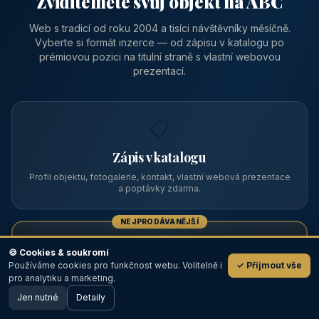
Zviditelněte svůj objekt na ABC
Web s tradicí od roku 2004 a tisíci návštěvníky měsíčně.
Vyberte si formát inzerce — od zápisu v katalogu po
prémiovou pozici na titulní straně s vlastní webovou
prezentací.
📋
Zápis v katalogu
Profil objektu, fotogalerie, kontakt, vlastní webová prezentace
a poptávky zdarma.
NEJPRODÁVANĚJŠÍ
⭐
🍪 Cookies & soukromí
Používáme cookies pro funkčnost webu. Volitelně i
✓ Přijmout vše
💬
Prémiový partner
pro analytiku a marketing.
Jen nutné
TOP pozice na titulce, přednost ve výpisech, zlatý odznak a
Detaily
🖥️ Desktop verze
Design
banner.