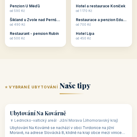
ubytování skupin v
zkušenosti pořádat i
Penzion U Méďů
Hotel a restaurace Koníček
penzionech, hotelích a
menší firemní akce a
od 590 Kč
od 1 170 Kč
apartmánech v ČR.
firemní školení, ale také
Šikland u Zvole nad Pernštejnem
Restaurace a penzion Eduard
Budete překva...
ob...
od 490 Kč
od 700 Kč
Restaurant - pension Rubín
Hotel Lípa
od 500 Kč
od 450 Kč
Naše tipy
⭐ VYBRANÉ UBYTOVÁNÍ
👥 17
🏡 penzion
Ubytování Na Kovárně
🍷 Lednicko-valtický areál · Jižní Morava (Jihomoravský kraj)
Ubytování Na Kovárně se nachází v obci Tvrdonice na jižní
Moravě, na adrese Slovácká 8, klidně na kraji obce mezi vinicemi,