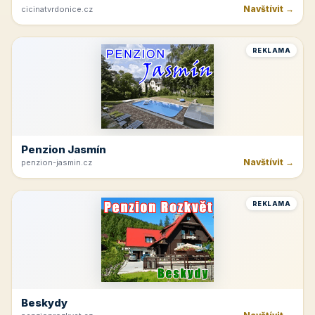
Navštívit →
cicinatvrdonice.cz
REKLAMA
Penzion Jasmín
Navštívit →
penzion-jasmin.cz
REKLAMA
Beskydy