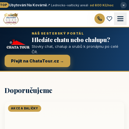
×
Ubytování Na Kovárně
📍 Lednicko-valtický areál
· od 600 Kč/noc
OP
NÁŠ SESTERSKÝ PORTÁL
Hledáte chatu nebo chalupu?
Stovky chat, chalup a srubů k pronájmu po celé
ČR.
Přejít na ChataTour.cz →
Doporučujeme
AKCE A BALÍČKY