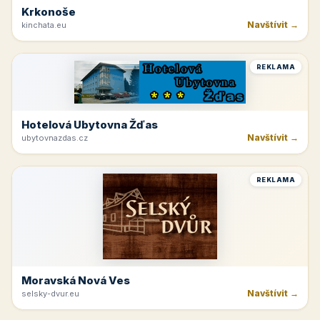
Krkonoše
Navštívit →
kinchata.eu
REKLAMA
Hotelová Ubytovna Žďas
Navštívit →
ubytovnazdas.cz
REKLAMA
Moravská Nová Ves
Navštívit →
selsky-dvur.eu