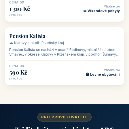
CENA OD
Vhodné pro
1 310 Kč
📅 Víkendové pobyty
/ noc / os.
👥 40
🏡 penzion
Pension Kalista
🏔️ Klatovy a okolí · Plzeňský kraj
Pension Kalista se nachází v osadě Radinovy, místní části obce
Vrhaveč, v okrese Klatovy v Plzeňském kraji, v podhůří Šumavy
— do města Klat
CENA OD
Vhodné pro
590 Kč
🏨 Levné ubytování
/ noc / os.
PRO PROVOZOVATELE