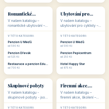
💕
🚴
32 objektů
32 objektů
Romantické
Ubytování pro
ubytování
cyklisty
V našem katalogu –
V našem katalogu –
romantické ubytování –
ubytování pro cyklisty –
jsou pro Vás připraveny
jsou pro Vás připraveny
objekty, které svojí
objekty, které jsou na
V TÉTO KATEGORII:
V TÉTO KATEGORII:
stavbou, polohou anebo
milovníky cykloturistiky
Penzion U Méďů
Penzion U Méďů
zaměřením nabízí
připraveny. Většinou mají
od 590 Kč
od 590 Kč
romantické pobyty.
přímo kolárny a...
Penzion Dřevák
Penzion Pepicentrum
Romantické ...
od 525 Kč
od 250 Kč
Restaurace a penzion Eduard
Hotel Happy Star
👥
💼
od 700 Kč
od 875 Kč
👥
💼
32 objektů
31 objektů
Skupinové pobyty
Firemní akce,
školení
V našem katalogu -
V našem katalogu –
skupinové pobyty - jsou
firemní akce, školení –
pro Vás připraveny
jsou pro Vás připraveny
objekty, které nabízí
objekty, které mají
V TÉTO KATEGORII:
V TÉTO KATEGORII: