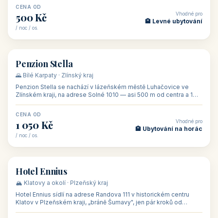
CENA OD
Vhodné pro
500 Kč
🏨 Levné ubytování
/ noc / os.
👥 44
🏡 penzion
Penzion Stella
🌄 Bílé Karpaty · Zlínský kraj
Penzion Stella se nachází v lázeňském městě Luhačovice ve
Zlínském kraji, na adrese Solné 1010 — asi 500 m od centra a 1
km od lázeňské kolo
CENA OD
Vhodné pro
1 050 Kč
🏨 Ubytování na horác
/ noc / os.
👥 50
🏨 hotel
Hotel Ennius
🏔️ Klatovy a okolí · Plzeňský kraj
Hotel Ennius sídlí na adrese Randova 111 v historickém centru
Klatov v Plzeňském kraji, „bráně Šumavy", jen pár kroků od
hlavního náměs