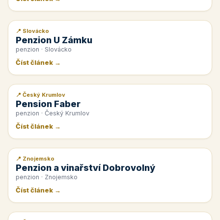
📍 Slovácko
📰 PR článek
Penzion U Zámku
penzion · Slovácko
Číst článek →
📍 Český Krumlov
📰 PR článek
Pension Faber
penzion · Český Krumlov
Číst článek →
📍 Znojemsko
📰 PR článek
Penzion a vinařství Dobrovolný
penzion · Znojemsko
Číst článek →