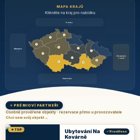
MAPA KRAJŮ
Klikněte na kraj pro nabídku
Polsko
brzy
3
3
3
3
1
Německo
1
brzy
3
Slovensko
2
6 objektů
6
9
11
Rakousko
brzy
⭐ PRÉMIOVÍ PARTNEŘI
Osobně prověřené objekty · rezervace přímo u provozovatele
Chci sem svůj objekt →
★ TOP
Ubytování Na
✓ Prověřeno
Kovárně