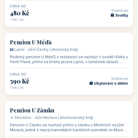
CENA OD
Vhodné pro
480 Kč
🏨 Svatby
/ noc / os.
👥 26
🏡 penzion
Penzion U Méďů
🏰 Lipno · Jižní Čechy (Jihočeský kraj)
Rodinný penzion U Méďů s restaurací se nachází v osadě Hůrka u
Horní Plané, přímo na břehu jezera Lipno, v turistické oblasti
Šumava. Pokoje
CENA OD
Vhodné pro
590 Kč
🏨 Ubytování s dětmi
/ noc / os.
👥 28
🏡 penzion
Penzion U Zámku
🍷 Slovácko · Jižní Morava (Jihomoravský kraj)
Penzion U Zámku se nachází přímo u zámku v Miloticích na jižní
Moravě, jedné z nejvýznamnějších barokních památek na Moravě,
v budově bývalé