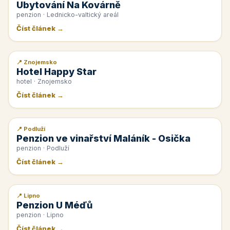
Ubytování Na Kovárně
penzion · Lednicko-valtický areál
Číst článek →
📍 Znojemsko
📰 PR článek
Hotel Happy Star
hotel · Znojemsko
Číst článek →
📍 Podluží
📰 PR článek
Penzion ve vinařství Maláník - Osička
penzion · Podluží
Číst článek →
📍 Lipno
📰 PR článek
Penzion U Méďů
penzion · Lipno
Číst článek →