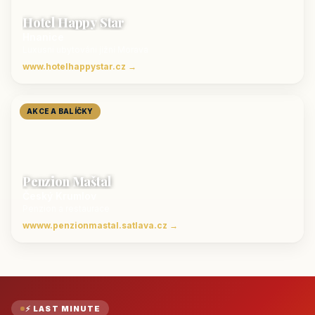
Hotel Happy Star
Hnanice
Luxusní ubytování jižní Morava
www.hotelhappystar.cz →
AKCE A BALÍČKY
Penzion Maštal
Český Krumlov
Penzion a restaurace
wwww.penzionmastal.satlava.cz →
⚡ LAST MINUTE