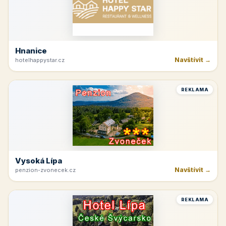
Hnanice
Navštívit →
hotelhappystar.cz
REKLAMA
Vysoká Lípa
Navštívit →
penzion-zvonecek.cz
REKLAMA