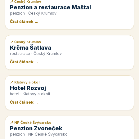
📍 Český Krumlov
📰 PR článek
Penzion a restaurace Maštal
penzion · Český Krumlov
Číst článek →
📍 Český Krumlov
📰 PR článek
Krčma Šatlava
restaurace · Český Krumlov
Číst článek →
📍 Klatovy a okolí
📰 PR článek
Hotel Rozvoj
hotel · Klatovy a okolí
Číst článek →
📍 NP České Švýcarsko
📰 PR článek
Penzion Zvoneček
penzion · NP České Švýcarsko