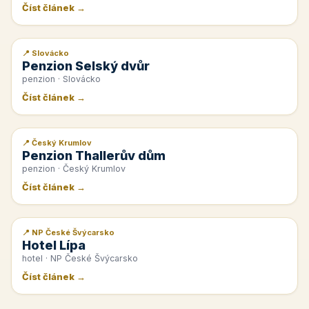
Číst článek →
📍 Slovácko
📰 PR článek
Penzion Selský dvůr
penzion · Slovácko
Číst článek →
📍 Český Krumlov
📰 PR článek
Penzion Thallerův dům
penzion · Český Krumlov
Číst článek →
📍 NP České Švýcarsko
📰 PR článek
Hotel Lípa
hotel · NP České Švýcarsko
Číst článek →