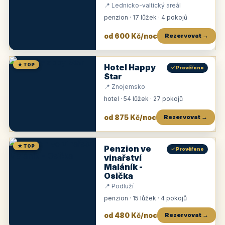
📍 Lednicko-valtický areál
penzion · 17 lůžek · 4 pokojů
od 600 Kč/noc
Rezervovat →
★ TOP
Hotel Happy
✓ Prověřeno
Star
📍 Znojemsko
hotel · 54 lůžek · 27 pokojů
od 875 Kč/noc
Rezervovat →
★ TOP
Penzion ve
✓ Prověřeno
vinařství
Maláník -
Osička
📍 Podluží
penzion · 15 lůžek · 4 pokojů
od 480 Kč/noc
Rezervovat →