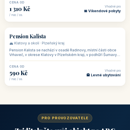
CENA OD
Vhodné pro
1 310 Kč
📅 Víkendové pobyty
/ noc / os.
👥 40
🏡 penzion
Pension Kalista
🏔️ Klatovy a okolí · Plzeňský kraj
Pension Kalista se nachází v osadě Radinovy, místní části obce
Vrhaveč, v okrese Klatovy v Plzeňském kraji, v podhůří Šumavy
— do města Klat
CENA OD
Vhodné pro
590 Kč
🏨 Levné ubytování
/ noc / os.
PRO PROVOZOVATELE