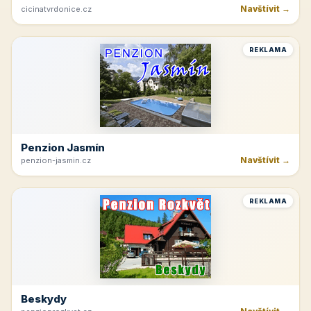
Navštívit →
cicinatvrdonice.cz
REKLAMA
Penzion Jasmín
Navštívit →
penzion-jasmin.cz
REKLAMA
Beskydy