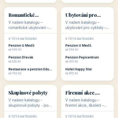
💕
🚴
32 objektů
32 objektů
Romantické
Ubytování pro
ubytování
cyklisty
V našem katalogu –
V našem katalogu –
romantické ubytování –
ubytování pro cyklisty –
jsou pro Vás připraveny
jsou pro Vás připraveny
objekty, které svojí
objekty, které jsou na
V TÉTO KATEGORII:
V TÉTO KATEGORII:
stavbou, polohou anebo
milovníky cykloturistiky
Penzion U Méďů
Penzion U Méďů
zaměřením nabízí
připraveny. Většinou mají
od 590 Kč
od 590 Kč
romantické pobyty.
přímo kolárny a...
Penzion Dřevák
Penzion Pepicentrum
Romantické ...
od 525 Kč
od 250 Kč
Restaurace a penzion Eduard
Hotel Happy Star
👥
💼
od 700 Kč
od 875 Kč
👥
💼
32 objektů
31 objektů
Skupinové pobyty
Firemní akce,
školení
V našem katalogu -
V našem katalogu –
skupinové pobyty - jsou
firemní akce, školení –
pro Vás připraveny
jsou pro Vás připraveny
objekty, které nabízí
objekty, které mají
V TÉTO KATEGORII:
V TÉTO KATEGORII: