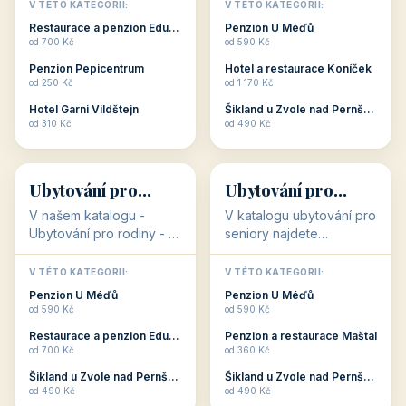
objekty, které s aktivní
objekty, které nabízí
V TÉTO KATEGORII:
V TÉTO KATEGORII:
dovolenou přímo
cenově dostupné
Restaurace a penzion Eduard
Penzion U Méďů
souvisejí. Aktivní
ubytování v ČR. Budete
od 700 Kč
od 590 Kč
dovolená nebo aktivní
překvapeni, že i v nižší
Penzion Pepicentrum
Hotel a restaurace Koníček
odpočinek jso...
c...
od 250 Kč
od 1 170 Kč
Hotel Garni Vildštejn
Šikland u Zvole nad Pernštejnem
👨‍👩‍👧‍👦
🧓
od 310 Kč
od 490 Kč
👨‍👩‍👧‍👦
🧓
34 objektů
33 objektů
Ubytování pro
Ubytování pro
rodiny
seniory
V našem katalogu -
V katalogu ubytování pro
Ubytování pro rodiny -
seniory najdete
jsou pro Vás připraveny
penziony a hotely, které
objekty, které svojí
jsou přizpůsobeny pro
V TÉTO KATEGORII:
V TÉTO KATEGORII:
polohou či vybaveností,
ubytování klientů vyššího
Penzion U Méďů
Penzion U Méďů
nabízí klidné ubytování
věku. Některé z nich
od 590 Kč
od 590 Kč
pro rodiny. Penziony,...
nabízí speciální balíč...
Restaurace a penzion Eduard
Penzion a restaurace Maštal
od 700 Kč
od 360 Kč
Šikland u Zvole nad Pernštejnem
Šikland u Zvole nad Pernštejnem
💕
🚴
od 490 Kč
od 490 Kč