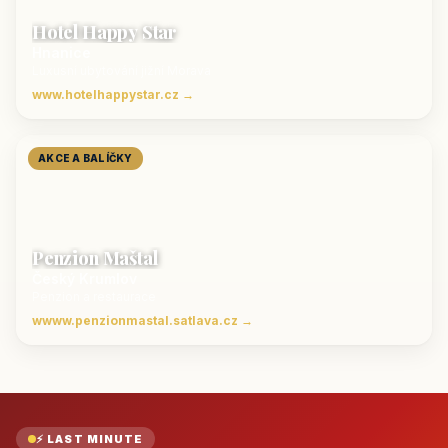
Hotel Happy Star
Hnanice
Luxusní ubytování jižní Morava
www.hotelhappystar.cz →
AKCE A BALÍČKY
Penzion Maštal
Český Krumlov
Penzion a restaurace
wwww.penzionmastal.satlava.cz →
⚡ LAST MINUTE