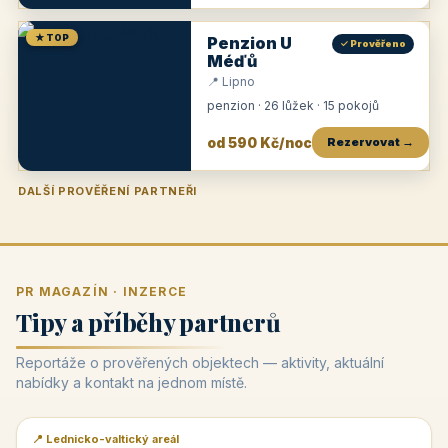
★ TOP
Penzion U
✓ Prověřeno
Méďů
📍 Lipno
penzion · 26 lůžek · 15 pokojů
od 590 Kč/noc
Rezervovat →
DALŠÍ PROVĚŘENÍ PARTNEŘI
Penzion U Zámku
Pension Faber
Penzion a vinařství Dobrovolný
Penzion a restaurace Maštal
Krčma Šatlava
Hotel Rozvoj
Penzion Zvoneček
Penzion Selský dvůr
Penzion Thallerův dům
Hotel Lípa
★
od 500 Kč
★
od 845 Kč
★
od 300 Kč
★
od 360 Kč
★
🍽️
★
od 400 Kč
★
od 550 Kč
★
od 530 Kč
★
od 1 190 Kč
★
od 450 Kč
PR MAGAZÍN · INZERCE
Tipy a příběhy partnerů
Reportáže o prověřených objektech — aktivity, aktuální
nabídky a kontakt na jednom místě.
📍 Lednicko-valtický areál
📰 PR článek