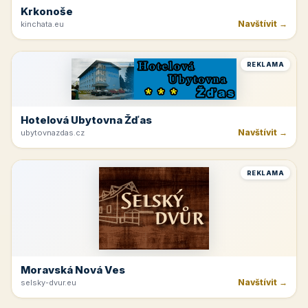
Krkonoše
Navštívit →
kinchata.eu
REKLAMA
Hotelová Ubytovna Žďas
Navštívit →
ubytovnazdas.cz
REKLAMA
Moravská Nová Ves
Navštívit →
selsky-dvur.eu