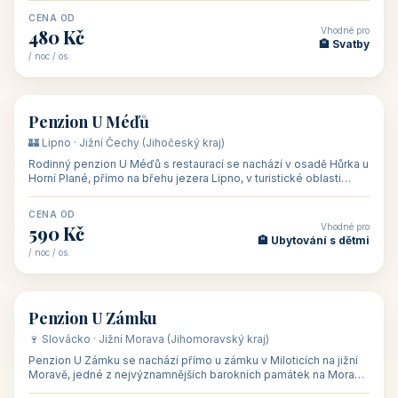
CENA OD
Vhodné pro
480 Kč
🏨 Svatby
/ noc / os.
👥 26
🏡 penzion
Penzion U Méďů
🏰 Lipno · Jižní Čechy (Jihočeský kraj)
Rodinný penzion U Méďů s restaurací se nachází v osadě Hůrka u
Horní Plané, přímo na břehu jezera Lipno, v turistické oblasti
Šumava. Pokoje
CENA OD
Vhodné pro
590 Kč
🏨 Ubytování s dětmi
/ noc / os.
👥 28
🏡 penzion
Penzion U Zámku
🍷 Slovácko · Jižní Morava (Jihomoravský kraj)
Penzion U Zámku se nachází přímo u zámku v Miloticích na jižní
Moravě, jedné z nejvýznamnějších barokních památek na Moravě,
v budově bývalé