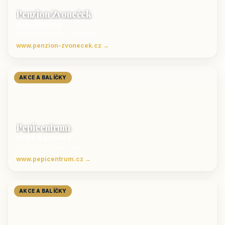
Penzion Zvoneček
Jetřichovice
ubytování České Švýcarsko
www.penzion-zvonecek.cz →
AKCE A BALÍČKY
Pepicentrum
Velké Karlovice
Ubytování v Beskydech
www.pepicentrum.cz →
AKCE A BALÍČKY