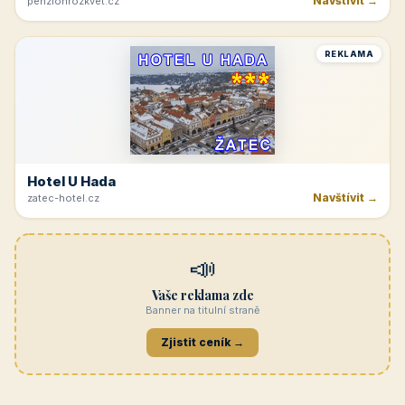
Navštívit →
penzionrozkvet.cz
REKLAMA
Hotel U Hada
Navštívit →
zatec-hotel.cz
📣
Vaše reklama zde
Banner na titulní straně
Zjistit ceník →