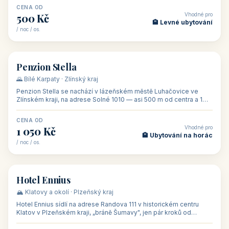
CENA OD
Vhodné pro
500 Kč
🏨 Levné ubytování
/ noc / os.
👥 44
🏡 penzion
Penzion Stella
🌄 Bílé Karpaty · Zlínský kraj
Penzion Stella se nachází v lázeňském městě Luhačovice ve
Zlínském kraji, na adrese Solné 1010 — asi 500 m od centra a 1
km od lázeňské kolo
CENA OD
Vhodné pro
1 050 Kč
🏨 Ubytování na horác
/ noc / os.
👥 50
🏨 hotel
Hotel Ennius
🏔️ Klatovy a okolí · Plzeňský kraj
Hotel Ennius sídlí na adrese Randova 111 v historickém centru
Klatov v Plzeňském kraji, „bráně Šumavy", jen pár kroků od
hlavního náměs