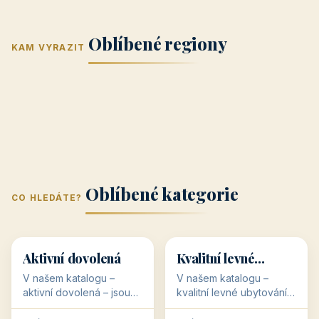
Jižní Morava
Jižní Čechy
(Jihomoravský
(Jihočeský
Střední Čechy
Oblíbené regiony
kraj)
Karlovarský
kraj)
KAM VYRAZIT
Zlínský kraj
Žilinský
(Středočeský
11 objektů
kraj
9 objektů
Liberecký kraj
6 objektů
Plzeňský kraj
4 objekty
kraj)
3 objekty
3 objekty
3 objekty
3 objekty
Oblíbené kategorie
CO HLEDÁTE?
🥾
💰
🥾
💰
36 objektů
34 objektů
Aktivní dovolená
Kvalitní levné
ubytování
V našem katalogu –
V našem katalogu –
aktivní dovolená – jsou
kvalitní levné ubytování –
pro Vás připraveny
jsou pro Vás připraveny