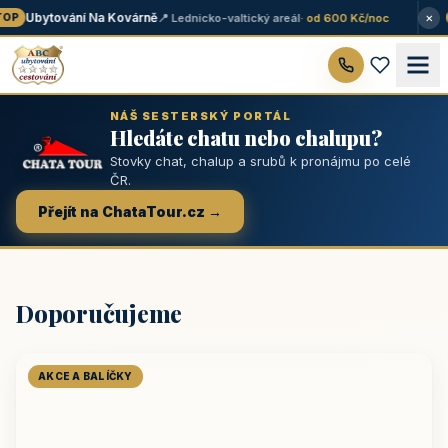
×
Ubytování Na Kovárně
📍 Lednicko-valtický areál
· od 600 Kč/noc
OP
NÁŠ SESTERSKÝ PORTÁL
Hledáte chatu nebo chalupu?
Stovky chat, chalup a srubů k pronájmu po celé
ČR.
Přejít na ChataTour.cz →
Doporučujeme
AKCE A BALÍČKY