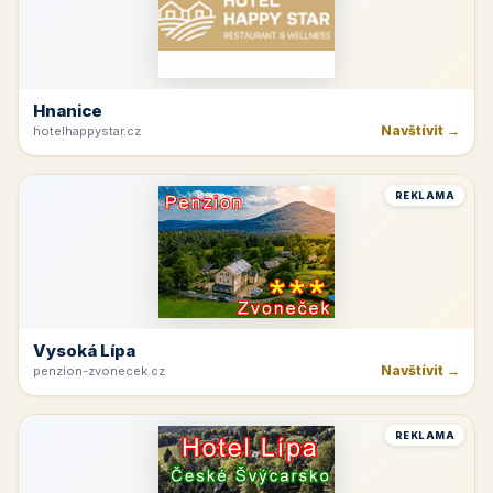
Hnanice
Navštívit →
hotelhappystar.cz
REKLAMA
Vysoká Lípa
Navštívit →
penzion-zvonecek.cz
REKLAMA