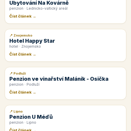
Ubytování Na Kovárně
penzion · Lednicko-valtický areál
Číst článek →
📍 Znojemsko
📰 PR článek
Hotel Happy Star
hotel · Znojemsko
Číst článek →
📍 Podluží
📰 PR článek
Penzion ve vinařství Maláník - Osička
penzion · Podluží
Číst článek →
📍 Lipno
📰 PR článek
Penzion U Méďů
penzion · Lipno
Číst článek →