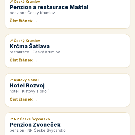
📍 Český Krumlov
📰 PR článek
Penzion a restaurace Maštal
penzion · Český Krumlov
Číst článek →
📍 Český Krumlov
📰 PR článek
Krčma Šatlava
restaurace · Český Krumlov
Číst článek →
📍 Klatovy a okolí
📰 PR článek
Hotel Rozvoj
hotel · Klatovy a okolí
Číst článek →
📍 NP České Švýcarsko
📰 PR článek
Penzion Zvoneček
penzion · NP České Švýcarsko