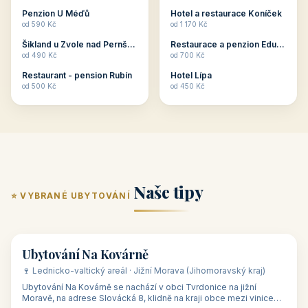
ubytování skupin v
zkušenosti pořádat i
Penzion U Méďů
Hotel a restaurace Koníček
penzionech, hotelích a
menší firemní akce a
od 590 Kč
od 1 170 Kč
apartmánech v ČR.
firemní školení, ale také
Šikland u Zvole nad Pernštejnem
Restaurace a penzion Eduard
Budete překva...
ob...
od 490 Kč
od 700 Kč
Restaurant - pension Rubín
Hotel Lípa
od 500 Kč
od 450 Kč
Naše tipy
⭐ VYBRANÉ UBYTOVÁNÍ
👥 17
🏡 penzion
Ubytování Na Kovárně
🍷 Lednicko-valtický areál · Jižní Morava (Jihomoravský kraj)
Ubytování Na Kovárně se nachází v obci Tvrdonice na jižní
Moravě, na adrese Slovácká 8, klidně na kraji obce mezi vinicemi,