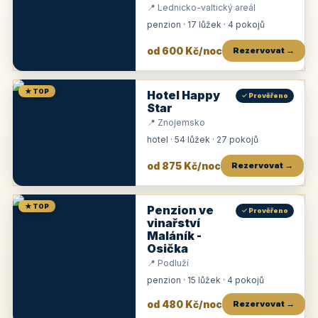
📍 Lednicko-valtický areál
penzion · 17 lůžek · 4 pokojů
od 600 Kč/noc
Rezervovat →
★ TOP
Hotel Happy
✓ Prověřeno
Star
📍 Znojemsko
hotel · 54 lůžek · 27 pokojů
od 875 Kč/noc
Rezervovat →
★ TOP
Penzion ve
✓ Prověřeno
vinařství
Maláník -
Osička
📍 Podluží
penzion · 15 lůžek · 4 pokojů
od 480 Kč/noc
Rezervovat →