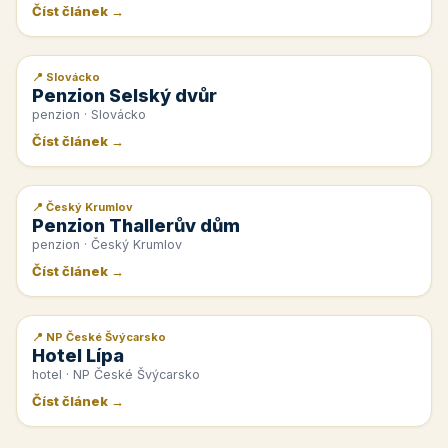
Číst článek →
📍 Slovácko
📰 PR článek
Penzion Selský dvůr
penzion · Slovácko
Číst článek →
📍 Český Krumlov
📰 PR článek
Penzion Thallerův dům
penzion · Český Krumlov
Číst článek →
📍 NP České Švýcarsko
📰 PR článek
Hotel Lípa
hotel · NP České Švýcarsko
Číst článek →