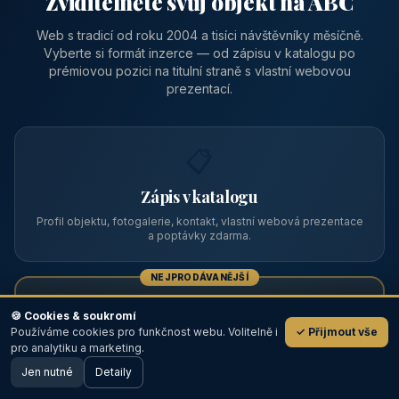
Zviditelněte svůj objekt na ABC
Web s tradicí od roku 2004 a tisíci návštěvníky měsíčně.
Vyberte si formát inzerce — od zápisu v katalogu po
prémiovou pozici na titulní straně s vlastní webovou
prezentací.
📋
Zápis v katalogu
Profil objektu, fotogalerie, kontakt, vlastní webová prezentace
a poptávky zdarma.
NEJPRODÁVANĚJŠÍ
⭐
🍪 Cookies & soukromí
Používáme cookies pro funkčnost webu. Volitelně i
✓ Přijmout vše
💬
Prémiový partner
pro analytiku a marketing.
Jen nutné
TOP pozice na titulce, přednost ve výpisech, zlatý odznak a
Detaily
🖥️ Desktop verze
Design
banner.