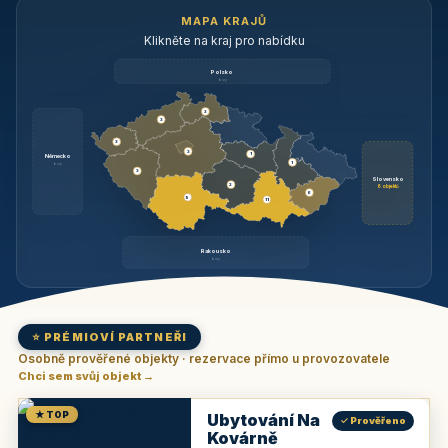
MAPA KRAJŮ
Klikněte na kraj pro nabídku
Polsko
brzy
3
3
3
3
1
Německo
1
brzy
3
Slovensko
2
6 objektů
6
9
11
Rakousko
brzy
⭐ PRÉMIOVÍ PARTNEŘI
Osobně prověřené objekty · rezervace přímo u provozovatele
Chci sem svůj objekt →
★ TOP
Ubytování Na
✓ Prověřeno
Kovárně