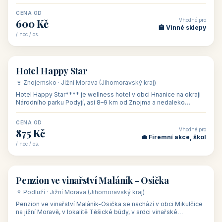
asi 8 km od dáln
CENA OD
Vhodné pro
600 Kč
🏨 Vinné sklepy
/ noc / os.
👥 54
🏨 hotel
Hotel Happy Star
🍷 Znojemsko · Jižní Morava (Jihomoravský kraj)
Hotel Happy Star**** je wellness hotel v obci Hnanice na okraji
Národního parku Podyjí, asi 8–9 km od Znojma a nedaleko
rakouských hranic, v
CENA OD
Vhodné pro
875 Kč
💼 Firemní akce, škol
/ noc / os.
👥 15
🏡 penzion
Penzion ve vinařství Maláník - Osička
🍷 Podluží · Jižní Morava (Jihomoravský kraj)
Penzion ve vinařství Maláník-Osička se nachází v obci Mikulčice
na jižní Moravě, v lokalitě Těšické búdy, v srdci vinařské
podoblasti Slovác