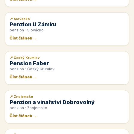
📍 Slovácko
📰 PR článek
Penzion U Zámku
penzion · Slovácko
Číst článek →
📍 Český Krumlov
📰 PR článek
Pension Faber
penzion · Český Krumlov
Číst článek →
📍 Znojemsko
📰 PR článek
Penzion a vinařství Dobrovolný
penzion · Znojemsko
Číst článek →