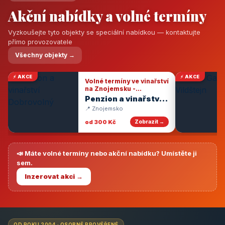
Akční nabídky a volné termíny
Vyzkoušejte tyto objekty se speciální nabídkou — kontaktujte
přímo provozovatele
Všechny objekty →
⚡ AKCE
⚡ AKCE
Volné termíny ve vinařství
na Znojemsku -
degustace vín
Penzion a vinařství
Dobrovolný
📍 Znojemsko
od 300 Kč
Zobrazit →
📣 Máte volné termíny nebo akční nabídku? Umístěte ji
sem.
Inzerovat akci →
OD ROKU 2004 · OSOBNĚ PROVĚŘENÉ