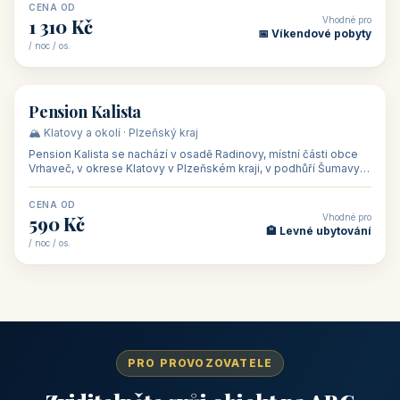
CENA OD
Vhodné pro
1 310 Kč
📅 Víkendové pobyty
/ noc / os.
👥 40
🏡 penzion
Pension Kalista
🏔️ Klatovy a okolí · Plzeňský kraj
Pension Kalista se nachází v osadě Radinovy, místní části obce
Vrhaveč, v okrese Klatovy v Plzeňském kraji, v podhůří Šumavy
— do města Klat
CENA OD
Vhodné pro
590 Kč
🏨 Levné ubytování
/ noc / os.
PRO PROVOZOVATELE