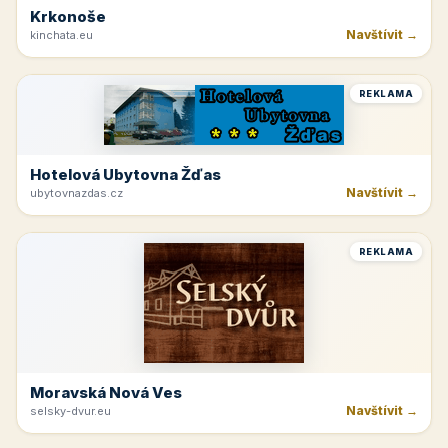
Krkonoše
Navštívit →
kinchata.eu
REKLAMA
Hotelová Ubytovna Žďas
Navštívit →
ubytovnazdas.cz
REKLAMA
Moravská Nová Ves
Navštívit →
selsky-dvur.eu