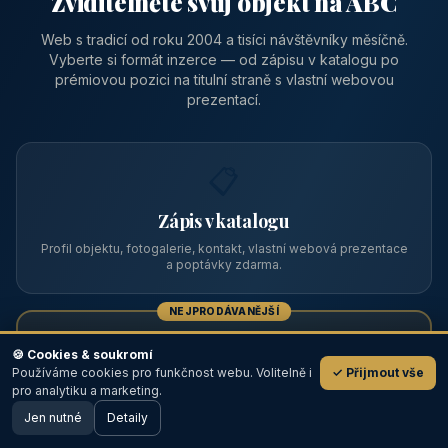
Zviditelněte svůj objekt na ABC
Web s tradicí od roku 2004 a tisíci návštěvníky měsíčně.
Vyberte si formát inzerce — od zápisu v katalogu po
prémiovou pozici na titulní straně s vlastní webovou
prezentací.
📋
Zápis v katalogu
Profil objektu, fotogalerie, kontakt, vlastní webová prezentace
a poptávky zdarma.
NEJPRODÁVANĚJŠÍ
⭐
🍪 Cookies & soukromí
Používáme cookies pro funkčnost webu. Volitelně i
✓ Přijmout vše
💬
Prémiový partner
pro analytiku a marketing.
Jen nutné
TOP pozice na titulce, přednost ve výpisech, zlatý odznak a
Detaily
🖥️ Desktop verze
Design
banner.