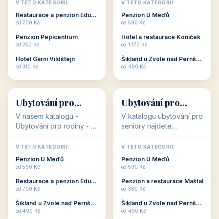
objekty, které s aktivní
objekty, které nabízí
V TÉTO KATEGORII:
V TÉTO KATEGORII:
dovolenou přímo
cenově dostupné
Restaurace a penzion Eduard
Penzion U Méďů
souvisejí. Aktivní
ubytování v ČR. Budete
od 700 Kč
od 590 Kč
dovolená nebo aktivní
překvapeni, že i v nižší
Penzion Pepicentrum
Hotel a restaurace Koníček
odpočinek jso...
c...
od 250 Kč
od 1 170 Kč
Hotel Garni Vildštejn
Šikland u Zvole nad Pernštejnem
👨‍👩‍👧‍👦
🧓
od 310 Kč
od 490 Kč
👨‍👩‍👧‍👦
🧓
34 objektů
33 objektů
Ubytování pro
Ubytování pro
rodiny
seniory
V našem katalogu -
V katalogu ubytování pro
Ubytování pro rodiny -
seniory najdete
jsou pro Vás připraveny
penziony a hotely, které
objekty, které svojí
jsou přizpůsobeny pro
V TÉTO KATEGORII:
V TÉTO KATEGORII:
polohou či vybaveností,
ubytování klientů vyššího
Penzion U Méďů
Penzion U Méďů
nabízí klidné ubytování
věku. Některé z nich
od 590 Kč
od 590 Kč
pro rodiny. Penziony,...
nabízí speciální balíč...
Restaurace a penzion Eduard
Penzion a restaurace Maštal
od 700 Kč
od 360 Kč
Šikland u Zvole nad Pernštejnem
Šikland u Zvole nad Pernštejnem
💕
🚴
od 490 Kč
od 490 Kč