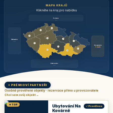
MAPA KRAJŮ
Klikněte na kraj pro nabídku
Polsko
brzy
3
3
3
3
1
Německo
1
brzy
3
Slovensko
2
6 objektů
6
9
11
Rakousko
brzy
⭐ PRÉMIOVÍ PARTNEŘI
Osobně prověřené objekty · rezervace přímo u provozovatele
Chci sem svůj objekt →
★ TOP
Ubytování Na
✓ Prověřeno
Kovárně