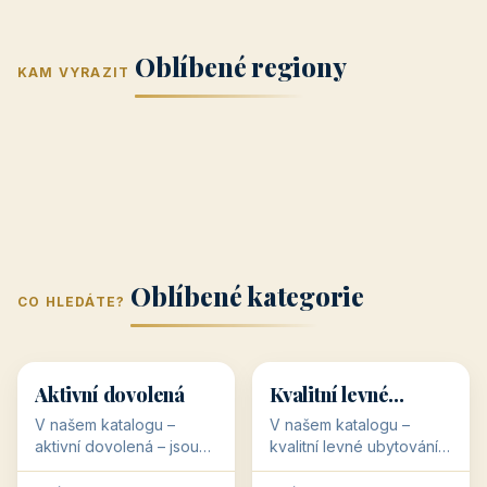
Jižní Morava
Jižní Čechy
(Jihomoravský
(Jihočeský
Střední Čechy
Oblíbené regiony
kraj)
Karlovarský
kraj)
KAM VYRAZIT
Zlínský kraj
Žilinský
(Středočeský
11 objektů
kraj
9 objektů
Liberecký kraj
6 objektů
Plzeňský kraj
4 objekty
kraj)
3 objekty
3 objekty
3 objekty
3 objekty
Oblíbené kategorie
CO HLEDÁTE?
🥾
💰
🥾
💰
36 objektů
34 objektů
Aktivní dovolená
Kvalitní levné
ubytování
V našem katalogu –
V našem katalogu –
aktivní dovolená – jsou
kvalitní levné ubytování –
pro Vás připraveny
jsou pro Vás připraveny