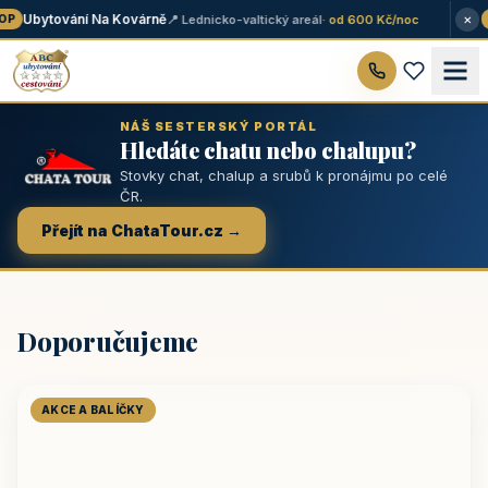
×
Ubytování Na Kovárně
📍 Lednicko-valtický areál
· od 600 Kč/noc
P
★
NÁŠ SESTERSKÝ PORTÁL
Hledáte chatu nebo chalupu?
Stovky chat, chalup a srubů k pronájmu po celé
ČR.
Přejít na ChataTour.cz →
Doporučujeme
AKCE A BALÍČKY