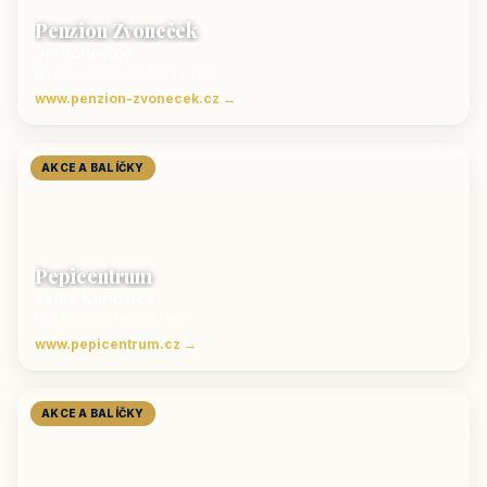
Penzion Zvoneček
Jetřichovice
ubytování České Švýcarsko
www.penzion-zvonecek.cz →
AKCE A BALÍČKY
Pepicentrum
Velké Karlovice
Ubytování v Beskydech
www.pepicentrum.cz →
AKCE A BALÍČKY