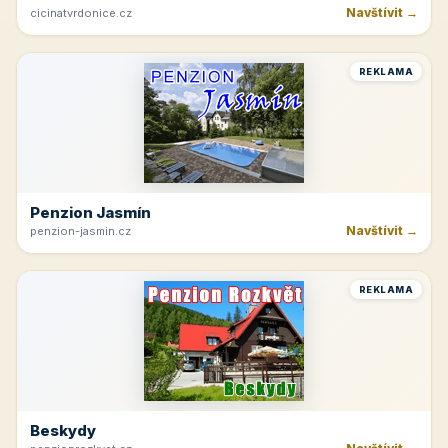
Navštívit →
cicinatvrdonice.cz
REKLAMA
Penzion Jasmín
Navštívit →
penzion-jasmin.cz
REKLAMA
Beskydy