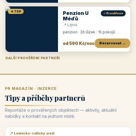
★ TOP
Penzion U
✓ Prověřeno
Méďů
📍 Lipno
penzion · 26 lůžek · 15 pokojů
od 590 Kč/noc
Rezervovat →
DALŠÍ PROVĚŘENÍ PARTNEŘI
Penzion U Zámku
Pension Faber
Penzion a vinařství Dobrovolný
Penzion a restaurace Maštal
Krčma Šatlava
Hotel Rozvoj
Penzion Zvoneček
Penzion Selský dvůr
Penzion Thallerův dům
Hotel Lípa
★
od 500 Kč
★
od 845 Kč
★
od 300 Kč
★
od 360 Kč
★
🍽️
★
od 400 Kč
★
od 550 Kč
★
od 530 Kč
★
od 1 190 Kč
★
od 450 Kč
PR MAGAZÍN · INZERCE
Tipy a příběhy partnerů
Reportáže o prověřených objektech — aktivity, aktuální
nabídky a kontakt na jednom místě.
📍 Lednicko-valtický areál
📰 PR článek