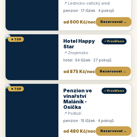
📍 Lednicko-valtický areál
penzion · 17 lůžek · 4 pokojů
od 600 Kč/noc
Rezervovat →
★ TOP
Hotel Happy
✓ Prověřeno
Star
📍 Znojemsko
hotel · 54 lůžek · 27 pokojů
od 875 Kč/noc
Rezervovat →
★ TOP
Penzion ve
✓ Prověřeno
vinařství
Maláník -
Osička
📍 Podluží
penzion · 15 lůžek · 4 pokojů
od 480 Kč/noc
Rezervovat →