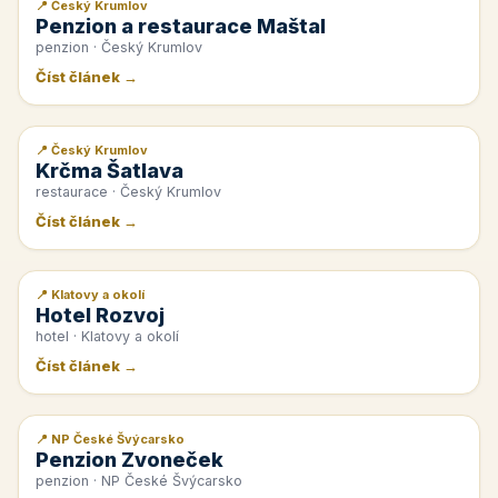
📍 Český Krumlov
📰 PR článek
Penzion a restaurace Maštal
penzion · Český Krumlov
Číst článek →
📍 Český Krumlov
📰 PR článek
Krčma Šatlava
restaurace · Český Krumlov
Číst článek →
📍 Klatovy a okolí
📰 PR článek
Hotel Rozvoj
hotel · Klatovy a okolí
Číst článek →
📍 NP České Švýcarsko
📰 PR článek
Penzion Zvoneček
penzion · NP České Švýcarsko