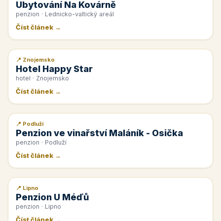
Ubytování Na Kovárně
penzion · Lednicko-valtický areál
Číst článek →
📍 Znojemsko
📰 PR článek
Hotel Happy Star
hotel · Znojemsko
Číst článek →
📍 Podluží
📰 PR článek
Penzion ve vinařství Maláník - Osička
penzion · Podluží
Číst článek →
📍 Lipno
📰 PR článek
Penzion U Méďů
penzion · Lipno
Číst článek →