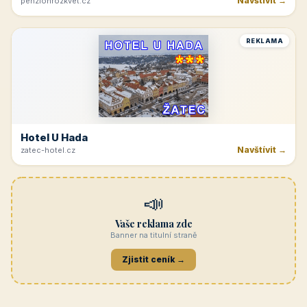
Navštívit →
penzionrozkvet.cz
REKLAMA
Hotel U Hada
Navštívit →
zatec-hotel.cz
📣
Vaše reklama zde
Banner na titulní straně
Zjistit ceník →