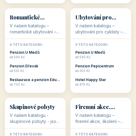
💕
🚴
32 objektů
32 objektů
Romantické
Ubytování pro
ubytování
cyklisty
V našem katalogu –
V našem katalogu –
romantické ubytování –
ubytování pro cyklisty –
jsou pro Vás připraveny
jsou pro Vás připraveny
objekty, které svojí
objekty, které jsou na
V TÉTO KATEGORII:
V TÉTO KATEGORII:
stavbou, polohou anebo
milovníky cykloturistiky
Penzion U Méďů
Penzion U Méďů
zaměřením nabízí
připraveny. Většinou mají
od 590 Kč
od 590 Kč
romantické pobyty.
přímo kolárny a...
Penzion Dřevák
Penzion Pepicentrum
Romantické ...
od 525 Kč
od 250 Kč
Restaurace a penzion Eduard
Hotel Happy Star
👥
💼
od 700 Kč
od 875 Kč
👥
💼
32 objektů
31 objektů
Skupinové pobyty
Firemní akce,
školení
V našem katalogu -
V našem katalogu –
skupinové pobyty - jsou
firemní akce, školení –
pro Vás připraveny
jsou pro Vás připraveny
objekty, které nabízí
objekty, které mají
V TÉTO KATEGORII:
V TÉTO KATEGORII: