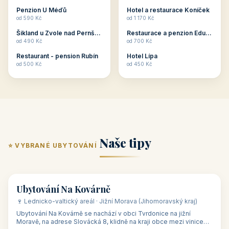
ubytování skupin v
zkušenosti pořádat i
Penzion U Méďů
Hotel a restaurace Koníček
penzionech, hotelích a
menší firemní akce a
od 590 Kč
od 1 170 Kč
apartmánech v ČR.
firemní školení, ale také
Šikland u Zvole nad Pernštejnem
Restaurace a penzion Eduard
Budete překva...
ob...
od 490 Kč
od 700 Kč
Restaurant - pension Rubín
Hotel Lípa
od 500 Kč
od 450 Kč
Naše tipy
⭐ VYBRANÉ UBYTOVÁNÍ
👥 17
🏡 penzion
Ubytování Na Kovárně
🍷 Lednicko-valtický areál · Jižní Morava (Jihomoravský kraj)
Ubytování Na Kovárně se nachází v obci Tvrdonice na jižní
Moravě, na adrese Slovácká 8, klidně na kraji obce mezi vinicemi,