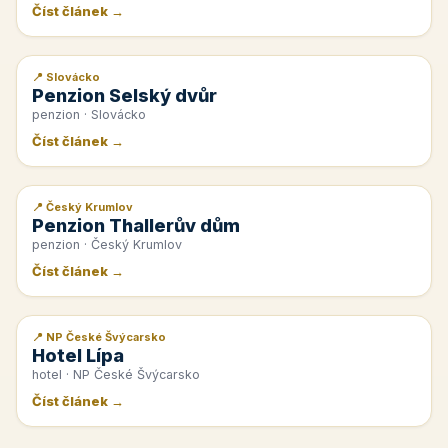
Číst článek →
📍 Slovácko
📰 PR článek
Penzion Selský dvůr
penzion · Slovácko
Číst článek →
📍 Český Krumlov
📰 PR článek
Penzion Thallerův dům
penzion · Český Krumlov
Číst článek →
📍 NP České Švýcarsko
📰 PR článek
Hotel Lípa
hotel · NP České Švýcarsko
Číst článek →