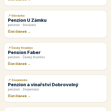
📍 Slovácko
📰 PR článek
Penzion U Zámku
penzion · Slovácko
Číst článek →
📍 Český Krumlov
📰 PR článek
Pension Faber
penzion · Český Krumlov
Číst článek →
📍 Znojemsko
📰 PR článek
Penzion a vinařství Dobrovolný
penzion · Znojemsko
Číst článek →