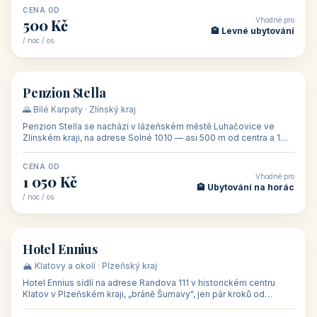
CENA OD
Vhodné pro
500 Kč
🏨 Levné ubytování
/ noc / os.
👥 44
🏡 penzion
Penzion Stella
🌄 Bílé Karpaty · Zlínský kraj
Penzion Stella se nachází v lázeňském městě Luhačovice ve
Zlínském kraji, na adrese Solné 1010 — asi 500 m od centra a 1
km od lázeňské kolo
CENA OD
Vhodné pro
1 050 Kč
🏨 Ubytování na horác
/ noc / os.
👥 50
🏨 hotel
Hotel Ennius
🏔️ Klatovy a okolí · Plzeňský kraj
Hotel Ennius sídlí na adrese Randova 111 v historickém centru
Klatov v Plzeňském kraji, „bráně Šumavy", jen pár kroků od
hlavního náměs