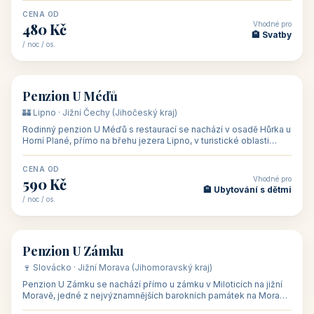
CENA OD
Vhodné pro
480 Kč
🏨 Svatby
/ noc / os.
👥 26
🏡 penzion
Penzion U Méďů
🏰 Lipno · Jižní Čechy (Jihočeský kraj)
Rodinný penzion U Méďů s restaurací se nachází v osadě Hůrka u
Horní Plané, přímo na břehu jezera Lipno, v turistické oblasti
Šumava. Pokoje
CENA OD
Vhodné pro
590 Kč
🏨 Ubytování s dětmi
/ noc / os.
👥 28
🏡 penzion
Penzion U Zámku
🍷 Slovácko · Jižní Morava (Jihomoravský kraj)
Penzion U Zámku se nachází přímo u zámku v Miloticích na jižní
Moravě, jedné z nejvýznamnějších barokních památek na Moravě,
v budově bývalé