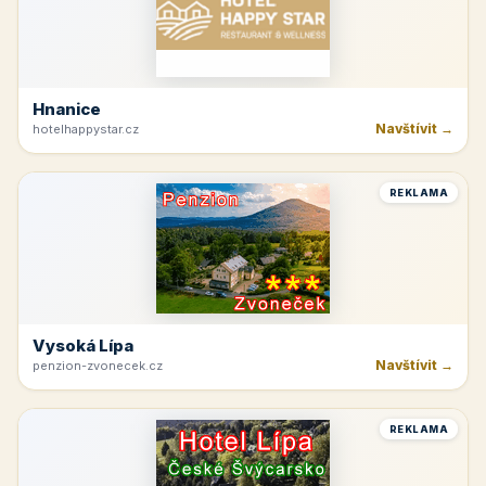
Hnanice
Navštívit →
hotelhappystar.cz
REKLAMA
Vysoká Lípa
Navštívit →
penzion-zvonecek.cz
REKLAMA