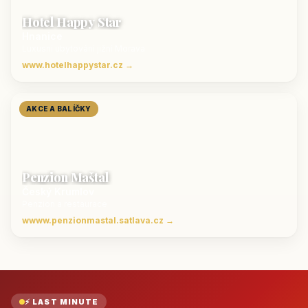
Hotel Happy Star
Hnanice
Luxusní ubytování jižní Morava
www.hotelhappystar.cz →
AKCE A BALÍČKY
Penzion Maštal
Český Krumlov
Penzion a restaurace
wwww.penzionmastal.satlava.cz →
⚡ LAST MINUTE