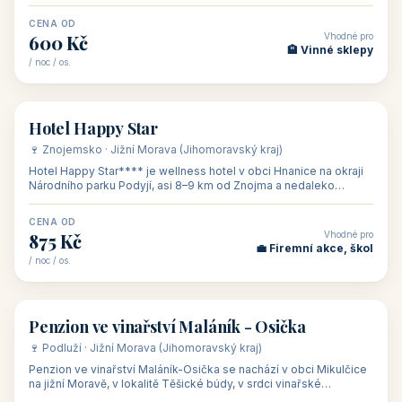
asi 8 km od dáln
CENA OD
Vhodné pro
600 Kč
🏨 Vinné sklepy
/ noc / os.
👥 54
🏨 hotel
Hotel Happy Star
🍷 Znojemsko · Jižní Morava (Jihomoravský kraj)
Hotel Happy Star**** je wellness hotel v obci Hnanice na okraji
Národního parku Podyjí, asi 8–9 km od Znojma a nedaleko
rakouských hranic, v
CENA OD
Vhodné pro
875 Kč
💼 Firemní akce, škol
/ noc / os.
👥 15
🏡 penzion
Penzion ve vinařství Maláník - Osička
🍷 Podluží · Jižní Morava (Jihomoravský kraj)
Penzion ve vinařství Maláník-Osička se nachází v obci Mikulčice
na jižní Moravě, v lokalitě Těšické búdy, v srdci vinařské
podoblasti Slovác