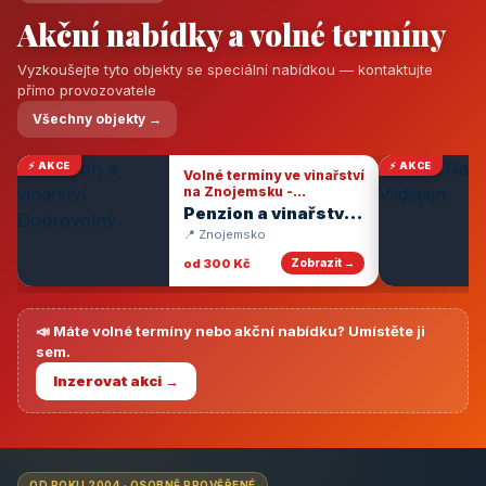
Akční nabídky a volné termíny
Vyzkoušejte tyto objekty se speciální nabídkou — kontaktujte
přímo provozovatele
Všechny objekty →
⚡ AKCE
⚡ AKCE
Volné termíny ve vinařství
na Znojemsku -
degustace vín
Penzion a vinařství
Dobrovolný
📍 Znojemsko
od 300 Kč
Zobrazit →
📣 Máte volné termíny nebo akční nabídku? Umístěte ji
sem.
Inzerovat akci →
OD ROKU 2004 · OSOBNĚ PROVĚŘENÉ