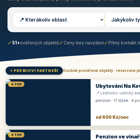
✓
✓
✓
51+
ověřených objektů
Ceny bez navýšení
Přímý kontakt 
Osobně prověřené objekty · rezervace p
⭐ PRÉMIOVÍ PARTNEŘI
★ TOP
Ubytování Na Ko
📍 Lednicko-valtický are
penzion · 17 lůžek · 4 p
od 600 Kč/noc
★ TOP
Penzion ve vinař