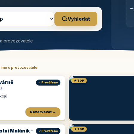
Něm
b
Vyhledat
na provozovatele
římo u provozovatele
★ TOP
várně
✓ Prověřeno
ál
okojů
Rezervovat →
★ TOP
ství Maláník -
✓ Prověřeno