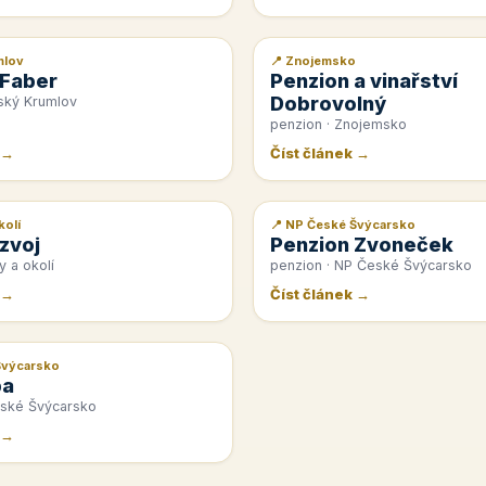
mlov
📍 Znojemsko
📰 PR článek
 Faber
Penzion a vinařství
Dobrovolný
ský Krumlov
penzion · Znojemsko
 →
Číst článek →
kolí
📍 NP České Švýcarsko
📰 PR článek
zvoj
Penzion Zvoneček
y a okolí
penzion · NP České Švýcarsko
 →
Číst článek →
Švýcarsko
pa
eské Švýcarsko
 →