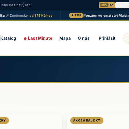
 Ceny bez navýšení
🇨🇿 CZ
🇬🇧 E
Penzion ve vinařství Maláník - 
 Znojemsko
· od 875 Kč/noc
★ TOP
Katalog
🔥 Last Minute
Mapa
O nás
Přihlásit
ÍČKY
AKCE A BALÍČKY