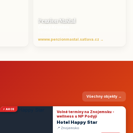
Penzion Maštal
Český Krumlov
Penzion a restaurace
wwww.penzionmastal.satlava.cz →
Všechny objekty →
⚡ AKCE
Volné termíny na Znojemsku -
wellness u NP Podyjí
Hotel Happy Star
📍 Znojemsko