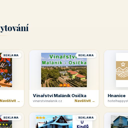
ytování
REKLAMA
REKLAMA
Vinařství Maláník Osička
Hnanice
Navštívit →
Navštívit →
vinarstvimalanik.cz
hotelhappyst
REKLAMA
REKLAMA