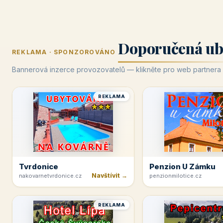
Doporučená ub
REKLAMA · SPONZOROVÁNO
Bannerová inzerce provozovatelů — klikněte pro web partnera
REKLAMA
Tvrdonice
Penzion U Zámku
Navštívit →
nakovarnetvrdonice.cz
penzionmilotice.cz
REKLAMA