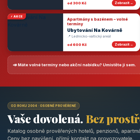
od 300 Kč
Zobrazit →
⚡ AKCE
Apartmány s bazénem – volné
termíny
Ubytování Na Kovárně
📍 Lednicko-valtický areál
od 600 Kč
Zobrazit →
📣 Máte volné termíny nebo akční nabídku? Umístěte ji sem.
OD ROKU 2004 · OSOBNĚ PROVĚŘENÉ
Vaše dovolená.
Bez prost
Katalog osobně prověřených hotelů, penzionů, apartmá
Ceny bez navýšení, přímý kontakt na provozovatele.