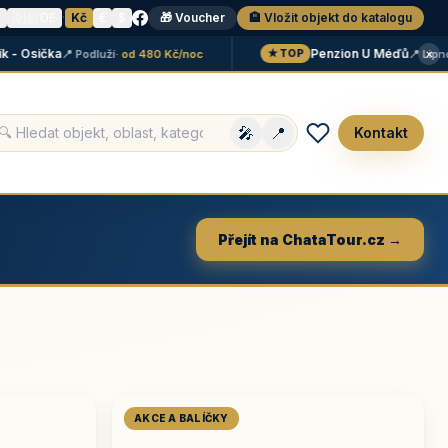
N
🇩🇪 DE
·
Kč
€
$
🎁 Voucher
🏨 Vložit objekt do katalogu
×
Osička
Penzion U Méďů
📍 Podluží
· od 480 Kč/noc
📍 Lipno
· o
★ TOP
🎤
📍
Kontakt
Přejít na ChataTour.cz →
AKCE A BALÍČKY