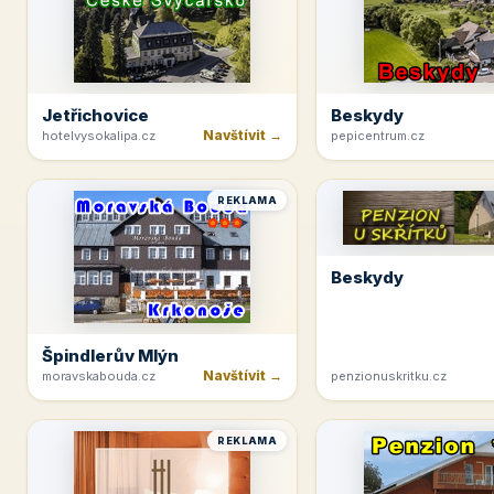
Jetřichovice
Beskydy
Navštívit →
hotelvysokalipa.cz
pepicentrum.cz
REKLAMA
Beskydy
Špindlerův Mlýn
Navštívit →
moravskabouda.cz
penzionuskritku.cz
REKLAMA