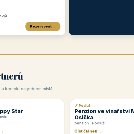
okojů
Rezervovat →
Penzion a restaurace Maštal
Krčma Šatlava
Hotel Rozvoj
★
od 360 Kč
★
🍽️
★
od 400 Kč
rtnerů
 a kontakt na jednom místě.
📍 Podluží
📰 PR článek
ppy Star
Penzion ve vinařství 
Osička
emsko
penzion · Podluží
 →
Číst článek →