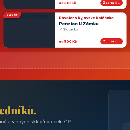
od 310 Kč
Zobrazit →
⚡ AKCE
Dovolená Kyjovské Dolňácko
Penzion U Zámku
📍 Slovácko
od 500 Kč
Zobrazit →
ředníků.
nů a vinných sklepů po celé ČR.