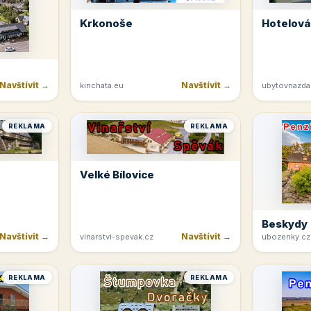
Krkonoše
Hotelová
Navštívit →
Navštívit →
kinchata.eu
ubytovnazda
REKLAMA
REKLAMA
Velké Bílovice
Beskydy
Navštívit →
Navštívit →
vinarstvi-spevak.cz
ubozenky.cz
REKLAMA
REKLAMA