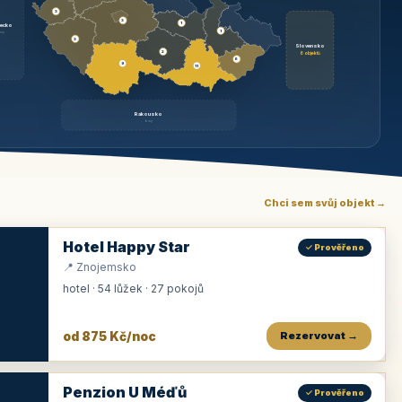
3
3
1
ecko
1
rzy
3
Slovensko
2
6 objektů
6
9
11
Rakousko
brzy
Chci sem svůj objekt →
Hotel Happy Star
✓ Prověřeno
📍 Znojemsko
hotel · 54 lůžek · 27 pokojů
od 875 Kč/noc
Rezervovat →
Penzion U Méďů
✓ Prověřeno