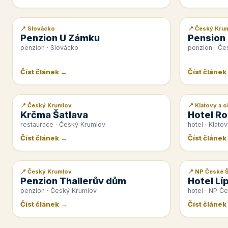
📍 Slovácko
📍 Český Kru
📰 PR článek
📰 PR článek
Penzion U Zámku
Pension
penzion · Slovácko
penzion · Če
Číst článek →
Číst článek
📍 Český Krumlov
📍 Klatovy a o
📰 PR článek
📰 PR článek
Krčma Šatlava
Hotel Ro
restaurace · Český Krumlov
hotel · Klatov
Číst článek →
Číst článek
📍 Český Krumlov
📍 NP České 
📰 PR článek
📰 PR článek
Penzion Thallerův dům
Hotel Lí
penzion · Český Krumlov
hotel · NP Č
Číst článek →
Číst článek