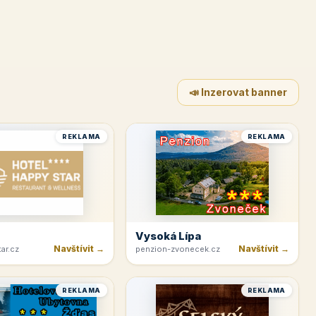
📣 Inzerovat banner
REKLAMA
REKLAMA
Vysoká Lípa
Navštívit →
Navštívit →
ar.cz
penzion-zvonecek.cz
REKLAMA
REKLAMA