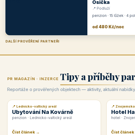
Osička
📍 Podluží
penzion · 15 lůžek · 4 p
od 480 Kč/noc
DALŠÍ PROVĚŘENÍ PARTNEŘI
Penzion U Zámku
Pension Faber
Penzion a vinařství Dobrovolný
Hotel Lípa
★
od 500 Kč
★
od 845 Kč
★
od 300 Kč
★
od 450 Kč
Tipy a příběhy pa
PR MAGAZÍN · INZERCE
Reportáže o prověřených objektech — aktivity, aktuální nabídky
📍 Lednicko-valtický areál
📍 Znojemsko
📰 PR článek
📰 PR článek
Ubytování Na Kovárně
Hotel Ha
penzion · Lednicko-valtický areál
hotel · Znoj
Číst článek →
Číst článek