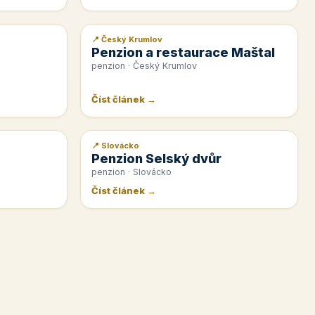
📍 Český Krumlov
📰 PR článek
Penzion a restaurace Maštal
penzion · Český Krumlov
Číst článek →
📍 Slovácko
📰 PR článek
Penzion Selský dvůr
penzion · Slovácko
Číst článek →