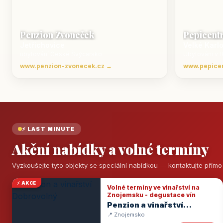
Penzion Zvoneček
Pepicent
Jetřichovice
Velké Karl
ubytování České Švýcarsko
Ubytování v 
www.penzion-zvonecek.cz →
www.pepice
⚡ LAST MINUTE
Akční nabídky a volné termíny
Vyzkoušejte tyto objekty se speciální nabídkou — kontaktujte přím
⚡ AKCE
Volné termíny ve vinařství na
Znojemsku - degustace vín
Penzion a vinařství
Dobrovolný
📍 Znojemsko