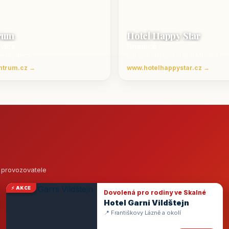
rum
Hotel Happy Star
ovice
Hnanice
Beskydech
Luxusní ubytování jižní Morava
ntrum.cz →
www.hotelhappystar.cz →
o provozovatele
⚡ AKCE
Dovolená pro rodiny ve Skalné
Hotel Garni Vildštejn
📍 Františkovy Lázně a okolí