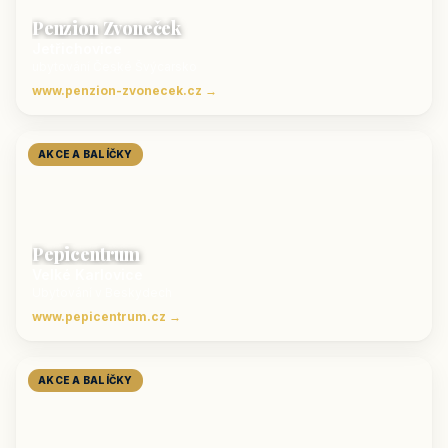
Penzion Zvoneček
Jetřichovice
ubytování České Švýcarsko
www.penzion-zvonecek.cz →
AKCE A BALÍČKY
Pepicentrum
Velké Karlovice
Ubytování v Beskydech
www.pepicentrum.cz →
AKCE A BALÍČKY