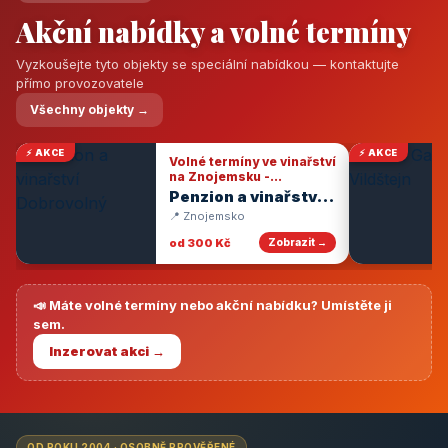
Akční nabídky a volné termíny
Vyzkoušejte tyto objekty se speciální nabídkou — kontaktujte
přímo provozovatele
Všechny objekty →
⚡ AKCE
⚡ AKCE
Volné termíny ve vinařství
na Znojemsku -
degustace vín
Penzion a vinařství
Dobrovolný
📍 Znojemsko
od 300 Kč
Zobrazit →
📣 Máte volné termíny nebo akční nabídku? Umístěte ji
sem.
Inzerovat akci →
OD ROKU 2004 · OSOBNĚ PROVĚŘENÉ