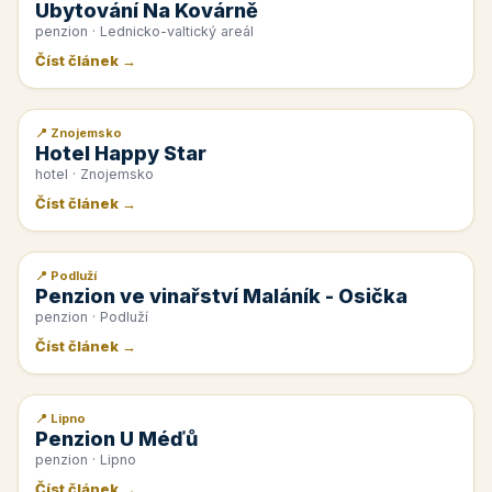
Ubytování Na Kovárně
penzion · Lednicko-valtický areál
Číst článek →
📍 Znojemsko
📰 PR článek
Hotel Happy Star
hotel · Znojemsko
Číst článek →
📍 Podluží
📰 PR článek
Penzion ve vinařství Maláník - Osička
penzion · Podluží
Číst článek →
📍 Lipno
📰 PR článek
Penzion U Méďů
penzion · Lipno
Číst článek →