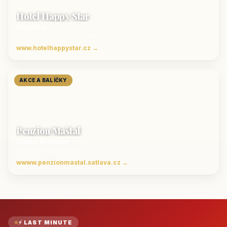
Hotel Happy Star
Hnanice
Luxusní ubytování jižní Morava
www.hotelhappystar.cz →
AKCE A BALÍČKY
Penzion Maštal
Český Krumlov
Penzion a restaurace
wwww.penzionmastal.satlava.cz →
⚡ LAST MINUTE