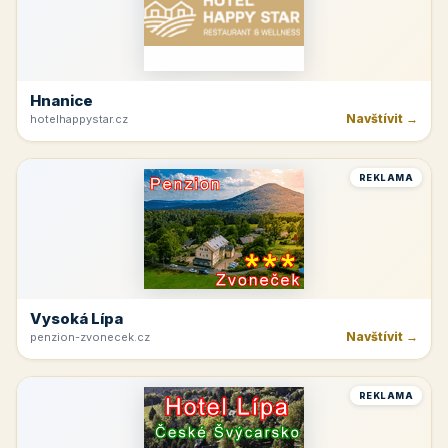
Hnanice
Navštívit →
hotelhappystar.cz
REKLAMA
Vysoká Lípa
Navštívit →
penzion-zvonecek.cz
REKLAMA