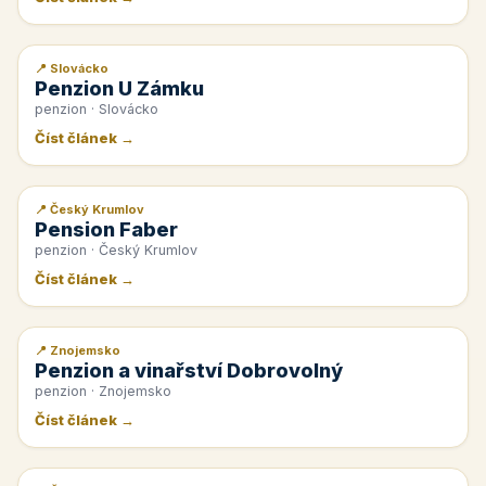
📍 Slovácko
📰 PR článek
Penzion U Zámku
penzion · Slovácko
Číst článek →
📍 Český Krumlov
📰 PR článek
Pension Faber
penzion · Český Krumlov
Číst článek →
📍 Znojemsko
📰 PR článek
Penzion a vinařství Dobrovolný
penzion · Znojemsko
Číst článek →