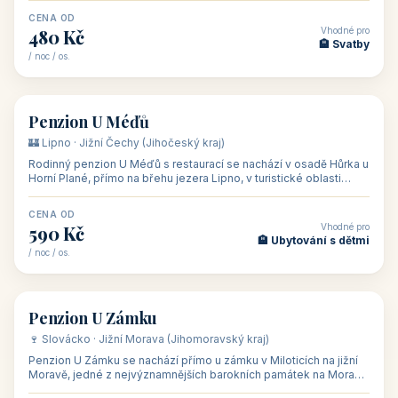
CENA OD
Vhodné pro
480 Kč
🏨 Svatby
/ noc / os.
👥 26
🏡 penzion
Penzion U Méďů
🏰 Lipno · Jižní Čechy (Jihočeský kraj)
Rodinný penzion U Méďů s restaurací se nachází v osadě Hůrka u
Horní Plané, přímo na břehu jezera Lipno, v turistické oblasti
Šumava. Pokoje
CENA OD
Vhodné pro
590 Kč
🏨 Ubytování s dětmi
/ noc / os.
👥 28
🏡 penzion
Penzion U Zámku
🍷 Slovácko · Jižní Morava (Jihomoravský kraj)
Penzion U Zámku se nachází přímo u zámku v Miloticích na jižní
Moravě, jedné z nejvýznamnějších barokních památek na Moravě,
v budově bývalé