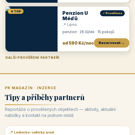
★ TOP
Penzion U
✓ Prověřeno
Méďů
📍 Lipno
penzion · 26 lůžek · 15 pokojů
od 590 Kč/noc
Rezervovat →
DALŠÍ PROVĚŘENÍ PARTNEŘI
Penzion U Zámku
Pension Faber
Penzion a vinařství Dobrovolný
Penzion a restaurace Maštal
Krčma Šatlava
Hotel Rozvoj
Penzion Zvoneček
Penzion Selský dvůr
Penzion Thallerův dům
Hotel Lípa
★
od 500 Kč
★
od 845 Kč
★
od 300 Kč
★
od 360 Kč
★
🍽️
★
od 400 Kč
★
od 550 Kč
★
od 530 Kč
★
od 1 190 Kč
★
od 450 Kč
PR MAGAZÍN · INZERCE
Tipy a příběhy partnerů
Reportáže o prověřených objektech — aktivity, aktuální
nabídky a kontakt na jednom místě.
📍 Lednicko-valtický areál
📰 PR článek