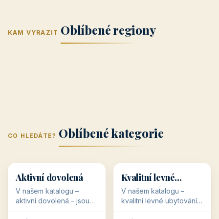
Jižní Morava
Jižní Čechy
(Jihomoravský
(Jihočeský
Střední Čechy
Oblíbené regiony
kraj)
Karlovarský
kraj)
KAM VYRAZIT
Zlínský kraj
Žilinský
(Středočeský
11 objektů
kraj
9 objektů
Liberecký kraj
6 objektů
Plzeňský kraj
4 objekty
kraj)
3 objekty
3 objekty
3 objekty
3 objekty
Oblíbené kategorie
CO HLEDÁTE?
🥾
💰
🥾
💰
36 objektů
34 objektů
Aktivní dovolená
Kvalitní levné
ubytování
V našem katalogu –
V našem katalogu –
aktivní dovolená – jsou
kvalitní levné ubytování –
pro Vás připraveny
jsou pro Vás připraveny