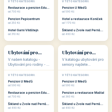
objekty, které s aktivní
objekty, které nabízí
V TÉTO KATEGORII:
V TÉTO KATEGORII:
dovolenou přímo
cenově dostupné
Restaurace a penzion Eduard
Penzion U Méďů
souvisejí. Aktivní
ubytování v ČR. Budete
od 700 Kč
od 590 Kč
dovolená nebo aktivní
překvapeni, že i v nižší
Penzion Pepicentrum
Hotel a restaurace Koníček
odpočinek jso...
c...
od 250 Kč
od 1 170 Kč
Hotel Garni Vildštejn
Šikland u Zvole nad Pernštejnem
👨‍👩‍👧‍👦
🧓
od 310 Kč
od 490 Kč
👨‍👩‍👧‍👦
🧓
34 objektů
33 objektů
Ubytování pro
Ubytování pro
rodiny
seniory
V našem katalogu -
V katalogu ubytování pro
Ubytování pro rodiny -
seniory najdete
jsou pro Vás připraveny
penziony a hotely, které
objekty, které svojí
jsou přizpůsobeny pro
V TÉTO KATEGORII:
V TÉTO KATEGORII:
polohou či vybaveností,
ubytování klientů vyššího
Penzion U Méďů
Penzion U Méďů
nabízí klidné ubytování
věku. Některé z nich
od 590 Kč
od 590 Kč
pro rodiny. Penziony,...
nabízí speciální balíč...
Restaurace a penzion Eduard
Penzion a restaurace Maštal
od 700 Kč
od 360 Kč
Šikland u Zvole nad Pernštejnem
Šikland u Zvole nad Pernštejnem
💕
🚴
od 490 Kč
od 490 Kč