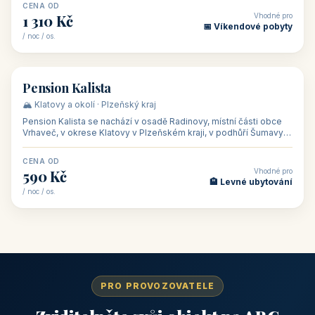
CENA OD
Vhodné pro
1 310 Kč
📅 Víkendové pobyty
/ noc / os.
👥 40
🏡 penzion
Pension Kalista
🏔️ Klatovy a okolí · Plzeňský kraj
Pension Kalista se nachází v osadě Radinovy, místní části obce
Vrhaveč, v okrese Klatovy v Plzeňském kraji, v podhůří Šumavy
— do města Klat
CENA OD
Vhodné pro
590 Kč
🏨 Levné ubytování
/ noc / os.
PRO PROVOZOVATELE