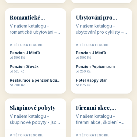
💕
🚴
32 objektů
32 objektů
Romantické
Ubytování pro
ubytování
cyklisty
V našem katalogu –
V našem katalogu –
romantické ubytování –
ubytování pro cyklisty –
jsou pro Vás připraveny
jsou pro Vás připraveny
objekty, které svojí
objekty, které jsou na
V TÉTO KATEGORII:
V TÉTO KATEGORII:
stavbou, polohou anebo
milovníky cykloturistiky
Penzion U Méďů
Penzion U Méďů
zaměřením nabízí
připraveny. Většinou mají
od 590 Kč
od 590 Kč
romantické pobyty.
přímo kolárny a...
Penzion Dřevák
Penzion Pepicentrum
Romantické ...
od 525 Kč
od 250 Kč
Restaurace a penzion Eduard
Hotel Happy Star
👥
💼
od 700 Kč
od 875 Kč
👥
💼
32 objektů
31 objektů
Skupinové pobyty
Firemní akce,
školení
V našem katalogu -
V našem katalogu –
skupinové pobyty - jsou
firemní akce, školení –
pro Vás připraveny
jsou pro Vás připraveny
objekty, které nabízí
objekty, které mají
V TÉTO KATEGORII:
V TÉTO KATEGORII: