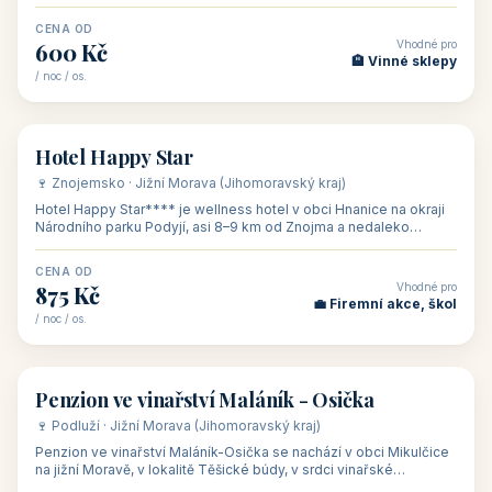
asi 8 km od dáln
CENA OD
Vhodné pro
600 Kč
🏨 Vinné sklepy
/ noc / os.
👥 54
🏨 hotel
Hotel Happy Star
🍷 Znojemsko · Jižní Morava (Jihomoravský kraj)
Hotel Happy Star**** je wellness hotel v obci Hnanice na okraji
Národního parku Podyjí, asi 8–9 km od Znojma a nedaleko
rakouských hranic, v
CENA OD
Vhodné pro
875 Kč
💼 Firemní akce, škol
/ noc / os.
👥 15
🏡 penzion
Penzion ve vinařství Maláník - Osička
🍷 Podluží · Jižní Morava (Jihomoravský kraj)
Penzion ve vinařství Maláník-Osička se nachází v obci Mikulčice
na jižní Moravě, v lokalitě Těšické búdy, v srdci vinařské
podoblasti Slovác