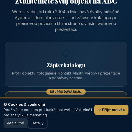
Zviditelněte svůj objekt na ABC
Web s tradicí od roku 2004 a tisíci návštěvníky měsíčně.
Vyberte si formát inzerce — od zápisu v katalogu po
prémiovou pozici na titulní straně s vlastní webovou
prezentací.
📋
Zápis v katalogu
Profil objektu, fotogalerie, kontakt, vlastní webová prezentace
a poptávky zdarma.
NEJPRODÁVANĚJŠÍ
⭐
🍪 Cookies & soukromí
Používáme cookies pro funkčnost webu. Volitelně i
✓ Přijmout vše
💬
Prémiový partner
pro analytiku a marketing.
Jen nutné
TOP pozice na titulce, přednost ve výpisech, zlatý odznak a
Detaily
🖥️ Desktop verze
Design
banner.