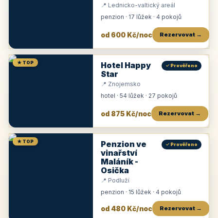
📍 Lednicko-valtický areál
penzion · 17 lůžek · 4 pokojů
od 600 Kč/noc
Rezervovat →
★ TOP
Hotel Happy
✓ Prověřeno
Star
📍 Znojemsko
hotel · 54 lůžek · 27 pokojů
od 875 Kč/noc
Rezervovat →
★ TOP
Penzion ve
✓ Prověřeno
vinařství
Maláník -
Osička
📍 Podluží
penzion · 15 lůžek · 4 pokojů
od 480 Kč/noc
Rezervovat →