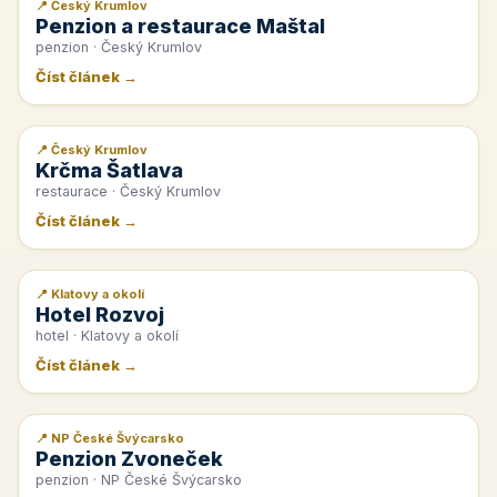
📍 Český Krumlov
📰 PR článek
Penzion a restaurace Maštal
penzion · Český Krumlov
Číst článek →
📍 Český Krumlov
📰 PR článek
Krčma Šatlava
restaurace · Český Krumlov
Číst článek →
📍 Klatovy a okolí
📰 PR článek
Hotel Rozvoj
hotel · Klatovy a okolí
Číst článek →
📍 NP České Švýcarsko
📰 PR článek
Penzion Zvoneček
penzion · NP České Švýcarsko