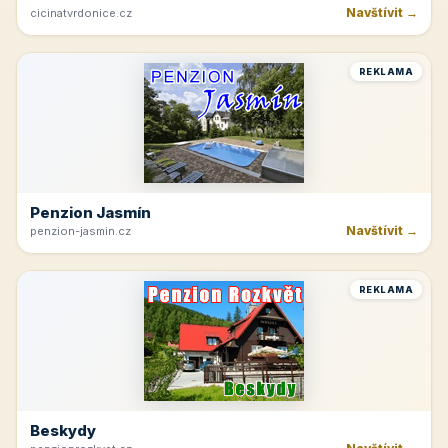
Navštívit →
cicinatvrdonice.cz
REKLAMA
Penzion Jasmín
Navštívit →
penzion-jasmin.cz
REKLAMA
Beskydy