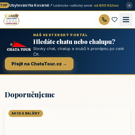
×
Ubytování Na Kovárně
📍 Lednicko-valtický areál
· od 600 Kč/noc
OP
NÁŠ SESTERSKÝ PORTÁL
Hledáte chatu nebo chalupu?
Stovky chat, chalup a srubů k pronájmu po celé
ČR.
Přejít na ChataTour.cz →
Doporučujeme
AKCE A BALÍČKY