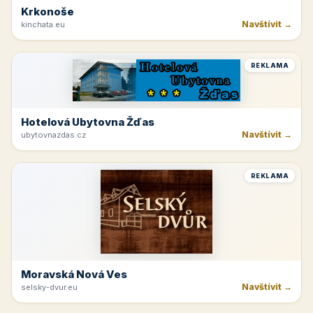
Krkonoše
Navštívit →
kinchata.eu
REKLAMA
Hotelová Ubytovna Žďas
Navštívit →
ubytovnazdas.cz
REKLAMA
Moravská Nová Ves
Navštívit →
selsky-dvur.eu