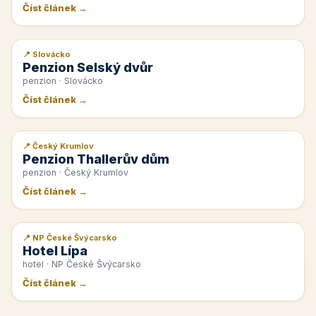
Číst článek →
📍 Slovácko
📰 PR článek
Penzion Selský dvůr
penzion · Slovácko
Číst článek →
📍 Český Krumlov
📰 PR článek
Penzion Thallerův dům
penzion · Český Krumlov
Číst článek →
📍 NP České Švýcarsko
📰 PR článek
Hotel Lípa
hotel · NP České Švýcarsko
Číst článek →