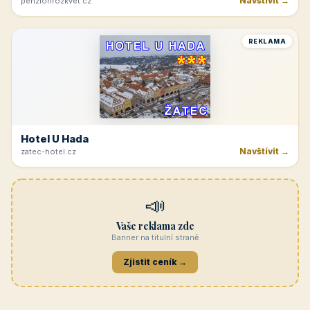
Navštívit →
penzionrozkvet.cz
REKLAMA
Hotel U Hada
Navštívit →
zatec-hotel.cz
📣
Vaše reklama zde
Banner na titulní straně
Zjistit ceník →