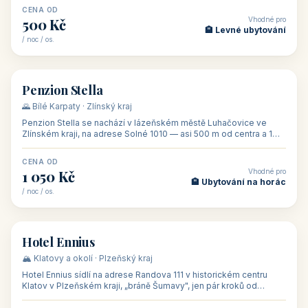
CENA OD
Vhodné pro
500 Kč
🏨 Levné ubytování
/ noc / os.
👥 44
🏡 penzion
Penzion Stella
🌄 Bílé Karpaty · Zlínský kraj
Penzion Stella se nachází v lázeňském městě Luhačovice ve
Zlínském kraji, na adrese Solné 1010 — asi 500 m od centra a 1
km od lázeňské kolo
CENA OD
Vhodné pro
1 050 Kč
🏨 Ubytování na horác
/ noc / os.
👥 50
🏨 hotel
Hotel Ennius
🏔️ Klatovy a okolí · Plzeňský kraj
Hotel Ennius sídlí na adrese Randova 111 v historickém centru
Klatov v Plzeňském kraji, „bráně Šumavy", jen pár kroků od
hlavního náměs