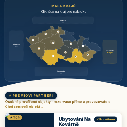
MAPA KRAJŮ
Klikněte na kraj pro nabídku
Polsko
brzy
3
3
3
3
1
Německo
1
brzy
3
Slovensko
2
6 objektů
6
9
11
Rakousko
brzy
⭐ PRÉMIOVÍ PARTNEŘI
Osobně prověřené objekty · rezervace přímo u provozovatele
Chci sem svůj objekt →
★ TOP
Ubytování Na
✓ Prověřeno
Kovárně