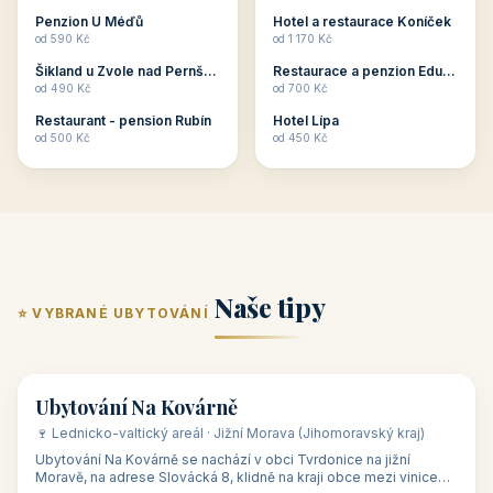
ubytování skupin v
zkušenosti pořádat i
Penzion U Méďů
Hotel a restaurace Koníček
penzionech, hotelích a
menší firemní akce a
od 590 Kč
od 1 170 Kč
apartmánech v ČR.
firemní školení, ale také
Šikland u Zvole nad Pernštejnem
Restaurace a penzion Eduard
Budete překva...
ob...
od 490 Kč
od 700 Kč
Restaurant - pension Rubín
Hotel Lípa
od 500 Kč
od 450 Kč
Naše tipy
⭐ VYBRANÉ UBYTOVÁNÍ
👥 17
🏡 penzion
Ubytování Na Kovárně
🍷 Lednicko-valtický areál · Jižní Morava (Jihomoravský kraj)
Ubytování Na Kovárně se nachází v obci Tvrdonice na jižní
Moravě, na adrese Slovácká 8, klidně na kraji obce mezi vinicemi,