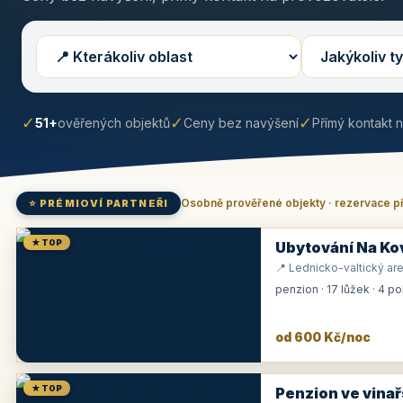
✓
✓
✓
51+
ověřených objektů
Ceny bez navýšení
Přímý kontakt 
Osobně prověřené objekty · rezervace p
⭐ PRÉMIOVÍ PARTNEŘI
★ TOP
Ubytování Na Ko
📍 Lednicko-valtický are
penzion · 17 lůžek · 4 p
od 600 Kč/noc
★ TOP
Penzion ve vinař