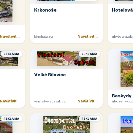
Krkonoše
Hotelová
Navštívit →
Navštívit →
kinchata.eu
ubytovnazda
REKLAMA
REKLAMA
Velké Bílovice
Beskydy
Navštívit →
Navštívit →
vinarstvi-spevak.cz
ubozenky.cz
REKLAMA
REKLAMA