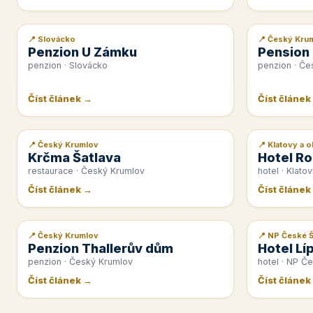
📍 Slovácko
📍 Český Kru
📰 PR článek
📰 PR článek
Penzion U Zámku
Pension
penzion · Slovácko
penzion · Če
Číst článek →
Číst článek
📍 Český Krumlov
📍 Klatovy a o
📰 PR článek
📰 PR článek
Krčma Šatlava
Hotel Ro
restaurace · Český Krumlov
hotel · Klatov
Číst článek →
Číst článek
📍 Český Krumlov
📍 NP České 
📰 PR článek
📰 PR článek
Penzion Thallerův dům
Hotel Lí
penzion · Český Krumlov
hotel · NP Č
Číst článek →
Číst článek