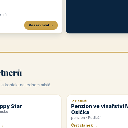
okojů
Rezervovat →
Penzion a restaurace Maštal
Krčma Šatlava
Hotel Rozvoj
★
od 360 Kč
★
🍽️
★
od 400 Kč
rtnerů
 a kontakt na jednom místě.
📍 Podluží
📰 PR článek
ppy Star
Penzion ve vinařství 
Osička
emsko
penzion · Podluží
 →
Číst článek →