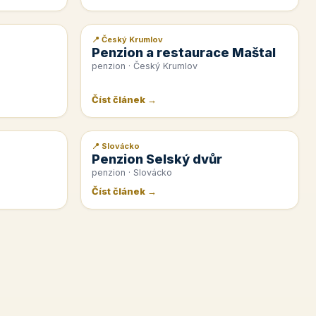
📍 Český Krumlov
📰 PR článek
Penzion a restaurace Maštal
penzion · Český Krumlov
Číst článek →
📍 Slovácko
📰 PR článek
Penzion Selský dvůr
penzion · Slovácko
Číst článek →