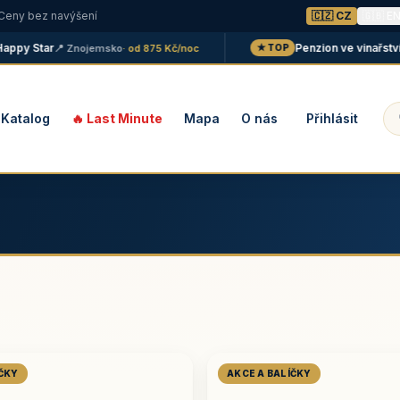
 Ceny bez navýšení
🇨🇿 CZ
🇬🇧 E
 Star
Penzion ve vinařství Malá
📍 Znojemsko
· od 875 Kč/noc
★ TOP
Katalog
🔥 Last Minute
Mapa
O nás
Přihlásit
ÍČKY
AKCE A BALÍČKY