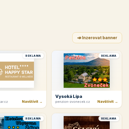
📣 Inzerovat banner
REKLAMA
REKLAMA
Vysoká Lípa
Navštívit →
Navštívit →
ar.cz
penzion-zvonecek.cz
REKLAMA
REKLAMA