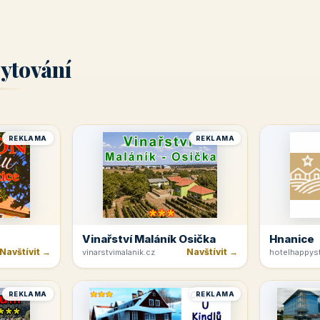
ytování
REKLAMA
REKLAMA
Vinařství Maláník Osička
Hnanice
Navštívit →
Navštívit →
vinarstvimalanik.cz
hotelhappyst
REKLAMA
REKLAMA