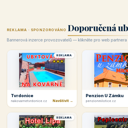
Doporučená ub
REKLAMA · SPONZOROVÁNO
Bannerová inzerce provozovatelů — klikněte pro web partnera
REKLAMA
Tvrdonice
Penzion U Zámku
Navštívit →
nakovarnetvrdonice.cz
penzionmilotice.cz
REKLAMA