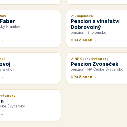
mlov
📍 Znojemsko
📰 PR článek
 Faber
Penzion a vinařství
Dobrovolný
ský Krumlov
penzion · Znojemsko
 →
Číst článek →
kolí
📍 NP České Švýcarsko
📰 PR článek
zvoj
Penzion Zvoneček
y a okolí
penzion · NP České Švýcarsko
 →
Číst článek →
Švýcarsko
pa
eské Švýcarsko
 →