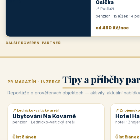
Osička
📍 Podluží
penzion · 15 lůžek · 4 p
od 480 Kč/noc
DALŠÍ PROVĚŘENÍ PARTNEŘI
Penzion U Zámku
Pension Faber
Penzion a vinařství Dobrovolný
Hotel Lípa
★
od 500 Kč
★
od 845 Kč
★
od 300 Kč
★
od 450 Kč
Tipy a příběhy pa
PR MAGAZÍN · INZERCE
Reportáže o prověřených objektech — aktivity, aktuální nabídky
📍 Lednicko-valtický areál
📍 Znojemsko
📰 PR článek
📰 PR článek
Ubytování Na Kovárně
Hotel Ha
penzion · Lednicko-valtický areál
hotel · Znoj
Číst článek →
Číst článek