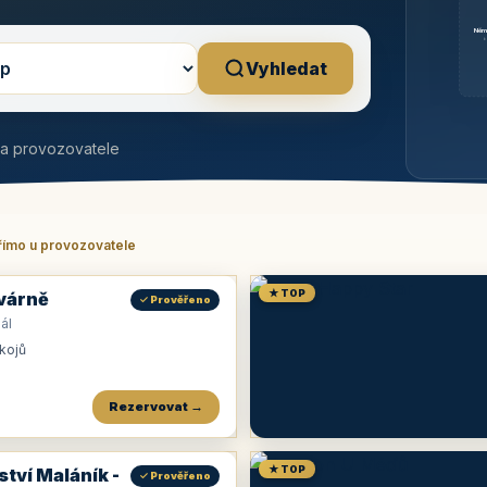
Něm
b
Vyhledat
na provozovatele
římo u provozovatele
★ TOP
várně
✓ Prověřeno
ál
okojů
Rezervovat →
★ TOP
ství Maláník -
✓ Prověřeno