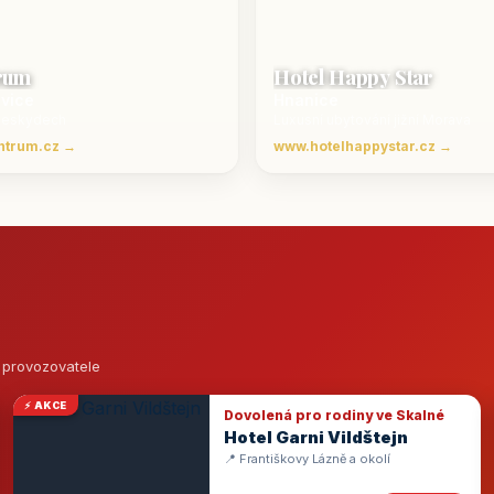
rum
Hotel Happy Star
ovice
Hnanice
Beskydech
Luxusní ubytování jižní Morava
ntrum.cz →
www.hotelhappystar.cz →
o provozovatele
⚡ AKCE
Dovolená pro rodiny ve Skalné
Hotel Garni Vildštejn
📍 Františkovy Lázně a okolí