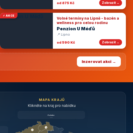
od 875 Kč
Zobrazit →
⚡ AKCE
Volné termíny na Lipně - bazén a
wellness pro celou rodinu
Penzion U Méďů
📍 Lipno
od 590 Kč
Zobrazit →
Inzerovat akci →
MAPA KRAJŮ
Klikněte na kraj pro nabídku
Polsko
brzy
3
3