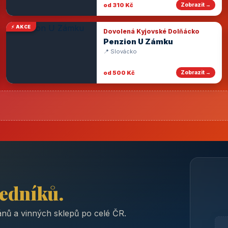
od 310 Kč
Zobrazit →
⚡ AKCE
Dovolená Kyjovské Dolňácko
Penzion U Zámku
📍 Slovácko
od 500 Kč
Zobrazit →
ředníků.
nů a vinných sklepů po celé ČR.