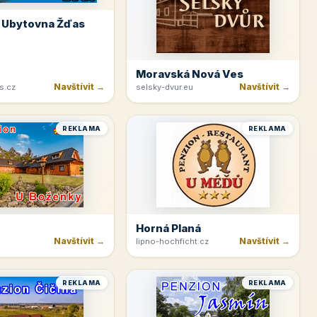
 Ubytovna Žďas
Moravská Nová Ves
Navštívit →
Navštívit →
s.cz
selsky-dvur.eu
REKLAMA
REKLAMA
Horná Planá
Navštívit →
Navštívit →
lipno-hochficht.cz
REKLAMA
REKLAMA