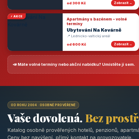
od 300 Kč
Zobrazit →
⚡ AKCE
Apartmány s bazénem – volné
termíny
Ubytování Na Kovárně
📍 Lednicko-valtický areál
od 600 Kč
Zobrazit →
📣 Máte volné termíny nebo akční nabídku? Umístěte ji sem.
OD ROKU 2004 · OSOBNĚ PROVĚŘENÉ
Vaše dovolená.
Bez prost
Katalog osobně prověřených hotelů, penzionů, apartmá
Ceny bez navýšení, přímý kontakt na provozovatele.