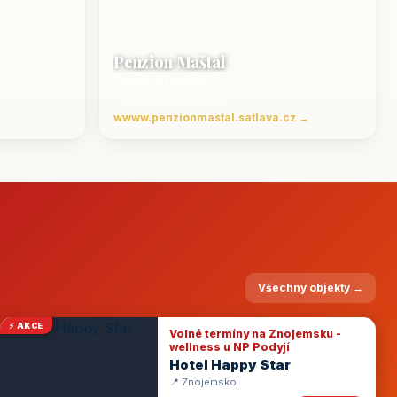
Penzion Maštal
Český Krumlov
Penzion a restaurace
wwww.penzionmastal.satlava.cz →
Všechny objekty →
⚡ AKCE
Volné termíny na Znojemsku -
wellness u NP Podyjí
Hotel Happy Star
📍 Znojemsko