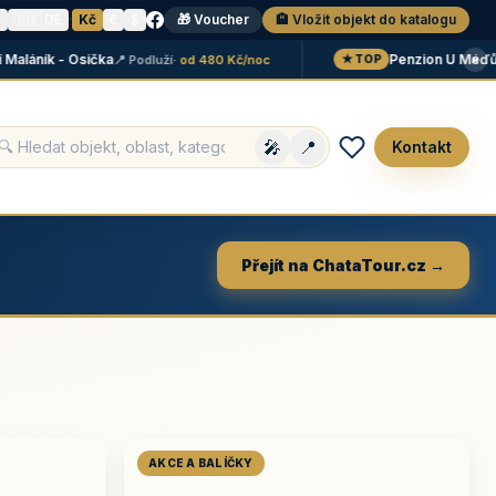
N
🇩🇪 DE
·
Kč
€
$
🎁 Voucher
🏨 Vložit objekt do katalogu
×
ník - Osička
Penzion U Méďů
📍 Podluží
· od 480 Kč/noc
📍 Li
★ TOP
🎤
📍
Kontakt
Přejít na ChataTour.cz →
AKCE A BALÍČKY