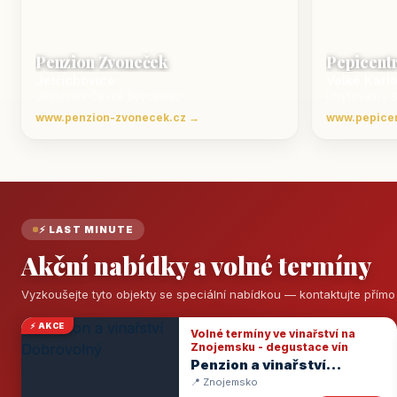
Penzion Zvoneček
Pepicent
Jetřichovice
Velké Karl
ubytování České Švýcarsko
Ubytování v 
www.penzion-zvonecek.cz →
www.pepice
⚡ LAST MINUTE
Akční nabídky a volné termíny
Vyzkoušejte tyto objekty se speciální nabídkou — kontaktujte přím
⚡ AKCE
Volné termíny ve vinařství na
Znojemsku - degustace vín
Penzion a vinařství
Dobrovolný
📍 Znojemsko