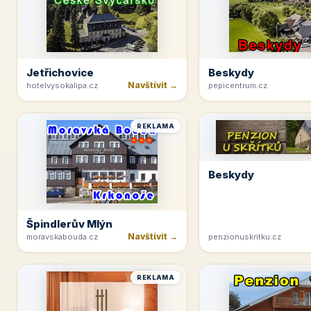
Jetřichovice
Beskydy
Navštívit →
hotelvysokalipa.cz
pepicentrum.cz
REKLAMA
Beskydy
Špindlerův Mlýn
Navštívit →
moravskabouda.cz
penzionuskritku.cz
REKLAMA