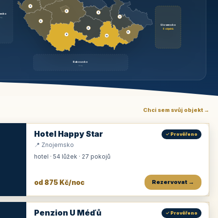
3
3
1
ecko
1
rzy
3
Slovensko
2
6 objektů
6
9
11
Rakousko
brzy
Chci sem svůj objekt →
Hotel Happy Star
✓ Prověřeno
📍 Znojemsko
hotel · 54 lůžek · 27 pokojů
od 875 Kč/noc
Rezervovat →
Penzion U Méďů
✓ Prověřeno