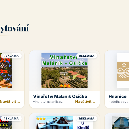
ytování
REKLAMA
REKLAMA
Vinařství Maláník Osička
Hnanice
Navštívit →
Navštívit →
vinarstvimalanik.cz
hotelhappyst
REKLAMA
REKLAMA