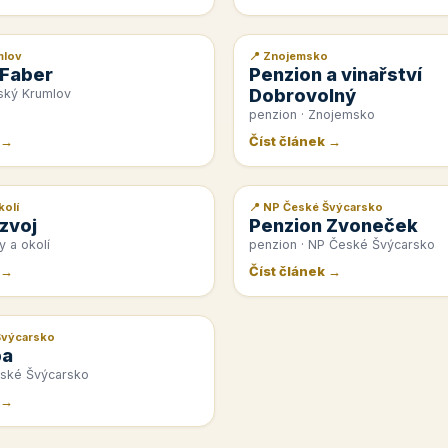
mlov
📍 Znojemsko
📰 PR článek
 Faber
Penzion a vinařství
Dobrovolný
ský Krumlov
penzion · Znojemsko
 →
Číst článek →
kolí
📍 NP České Švýcarsko
📰 PR článek
zvoj
Penzion Zvoneček
y a okolí
penzion · NP České Švýcarsko
 →
Číst článek →
Švýcarsko
pa
eské Švýcarsko
 →