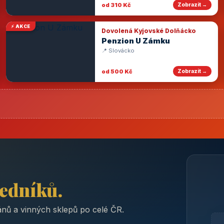
od 310 Kč
Zobrazit →
⚡ AKCE
Dovolená Kyjovské Dolňácko
Penzion U Zámku
📍 Slovácko
od 500 Kč
Zobrazit →
ředníků.
nů a vinných sklepů po celé ČR.