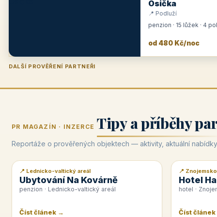
Osička
📍 Podluží
penzion · 15 lůžek · 4 p
od 480 Kč/noc
DALŠÍ PROVĚŘENÍ PARTNEŘI
Penzion U Zámku
Pension Faber
Penzion a vinařství Dobrovolný
Hotel Lípa
★
od 500 Kč
★
od 845 Kč
★
od 300 Kč
★
od 450 Kč
Tipy a příběhy pa
PR MAGAZÍN · INZERCE
Reportáže o prověřených objektech — aktivity, aktuální nabídky
📍 Lednicko-valtický areál
📍 Znojemsko
📰 PR článek
📰 PR článek
Ubytování Na Kovárně
Hotel Ha
penzion · Lednicko-valtický areál
hotel · Znoj
Číst článek →
Číst článek