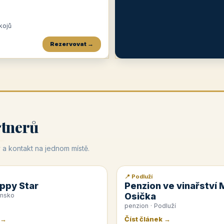
okojů
Rezervovat →
Penzion a restaurace Maštal
Krčma Šatlava
Hotel Rozvoj
★
od 360 Kč
★
🍽️
★
od 400 Kč
rtnerů
 a kontakt na jednom místě.
📍 Podluží
📰 PR článek
ppy Star
Penzion ve vinařství 
Osička
emsko
penzion · Podluží
 →
Číst článek →