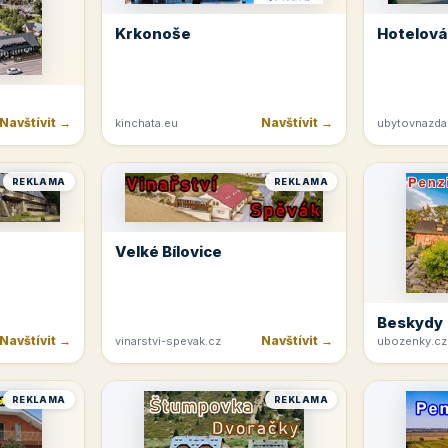
Krkonoše
Hotelová
Navštívit →
Navštívit →
kinchata.eu
ubytovnazda
REKLAMA
REKLAMA
Velké Bílovice
Beskydy
Navštívit →
Navštívit →
vinarstvi-spevak.cz
ubozenky.cz
REKLAMA
REKLAMA