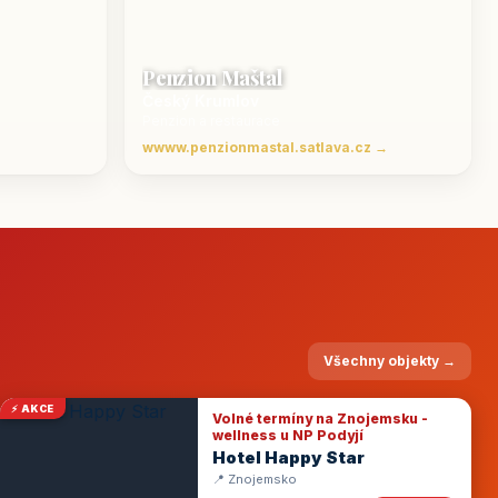
Penzion Maštal
Český Krumlov
Penzion a restaurace
wwww.penzionmastal.satlava.cz →
Všechny objekty →
⚡ AKCE
Volné termíny na Znojemsku -
wellness u NP Podyjí
Hotel Happy Star
📍 Znojemsko