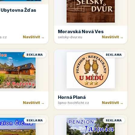
 Ubytovna Žďas
Moravská Nová Ves
Navštívit →
Navštívit →
s.cz
selsky-dvur.eu
REKLAMA
REKLAMA
Horná Planá
Navštívit →
Navštívit →
lipno-hochficht.cz
REKLAMA
REKLAMA