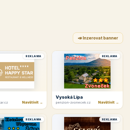
📣 Inzerovat banner
REKLAMA
REKLAMA
Vysoká Lípa
Navštívit →
Navštívit →
ar.cz
penzion-zvonecek.cz
REKLAMA
REKLAMA