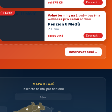
od 875 Kč
Zobrazit →
⚡ AKCE
Volné termíny na Lipně - bazén a
wellness pro celou rodinu
Penzion U Méďů
📍 Lipno
od 590 Kč
Zobrazit →
Inzerovat akci →
MAPA KRAJŮ
Klikněte na kraj pro nabídku
Polsko
brzy
3
3