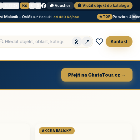
N
🇩🇪 DE
·
Kč
€
$
🎁 Voucher
🏨 Vložit objekt do katalogu
×
láník - Osička
Penzion U Méďů
📍 Podluží
· od 480 Kč/noc
📍 
★ TOP
🎤
📍
Kontakt
Přejít na ChataTour.cz →
AKCE A BALÍČKY