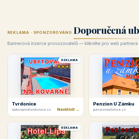
Doporučená ub
REKLAMA · SPONZOROVÁNO
Bannerová inzerce provozovatelů — klikněte pro web partnera
REKLAMA
Tvrdonice
Penzion U Zámku
Navštívit →
nakovarnetvrdonice.cz
penzionmilotice.cz
REKLAMA