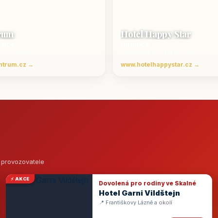
rum
Hotel Happy Star
ovice
Hnanice
Beskydech
Luxusní ubytování jižní Morava
ntrum.cz →
www.hotelhappystar.cz →
o provozovatele
⚡ AKCE
Dovolená pro rodiny ve Skalné
Hotel Garni Vildštejn
📍 Františkovy Lázně a okolí