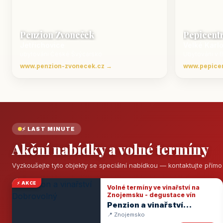
Penzion Zvoneček
Pepicent
Jetřichovice
Velké Karl
ubytování České Švýcarsko
Ubytování v 
www.penzion-zvonecek.cz →
www.pepice
⚡ LAST MINUTE
Akční nabídky a volné termíny
Vyzkoušejte tyto objekty se speciální nabídkou — kontaktujte přím
⚡ AKCE
Volné termíny ve vinařství na
Znojemsku - degustace vín
Penzion a vinařství
Dobrovolný
📍 Znojemsko