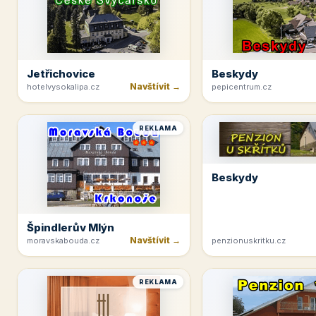
Jetřichovice
Beskydy
Navštívit →
hotelvysokalipa.cz
pepicentrum.cz
REKLAMA
Beskydy
Špindlerův Mlýn
Navštívit →
moravskabouda.cz
penzionuskritku.cz
REKLAMA