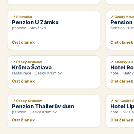
📍 Slovácko
📍 Český Kru
📰 PR článek
📰 PR článek
Penzion U Zámku
Pension
penzion · Slovácko
penzion · Če
Číst článek →
Číst článek
📍 Český Krumlov
📍 Klatovy a o
📰 PR článek
📰 PR článek
Krčma Šatlava
Hotel Ro
restaurace · Český Krumlov
hotel · Klatov
Číst článek →
Číst článek
📍 Český Krumlov
📍 NP České 
📰 PR článek
📰 PR článek
Penzion Thallerův dům
Hotel Lí
penzion · Český Krumlov
hotel · NP Č
Číst článek →
Číst článek