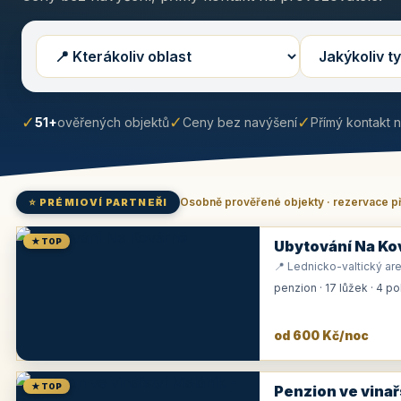
✓
✓
✓
51+
ověřených objektů
Ceny bez navýšení
Přímý kontakt 
Osobně prověřené objekty · rezervace p
⭐ PRÉMIOVÍ PARTNEŘI
★ TOP
Ubytování Na Ko
📍 Lednicko-valtický are
penzion · 17 lůžek · 4 p
od 600 Kč/noc
★ TOP
Penzion ve vinař