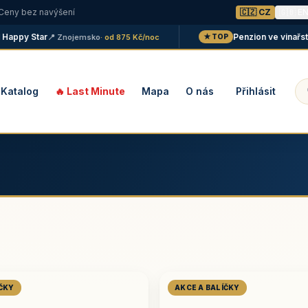
 Ceny bez navýšení
🇨🇿 CZ
🇬🇧 E
py Star
Penzion ve vinařství Ma
📍 Znojemsko
· od 875 Kč/noc
★ TOP
Katalog
🔥 Last Minute
Mapa
O nás
Přihlásit
ÍČKY
AKCE A BALÍČKY