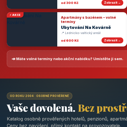
od 300 Kč
Zobrazit →
⚡ AKCE
Apartmány s bazénem – volné
termíny
Ubytování Na Kovárně
📍 Lednicko-valtický areál
od 600 Kč
Zobrazit →
📣 Máte volné termíny nebo akční nabídku? Umístěte ji sem.
OD ROKU 2004 · OSOBNĚ PROVĚŘENÉ
Vaše dovolená.
Bez prost
Katalog osobně prověřených hotelů, penzionů, apartmá
Ceny bez navýšení, přímý kontakt na provozovatele.