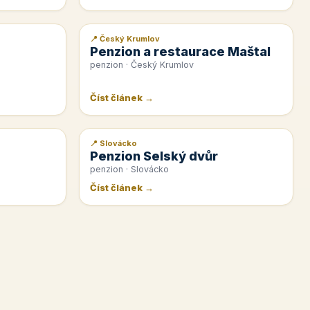
📍 Český Krumlov
📰 PR článek
Penzion a restaurace Maštal
penzion · Český Krumlov
Číst článek →
📍 Slovácko
📰 PR článek
Penzion Selský dvůr
penzion · Slovácko
Číst článek →