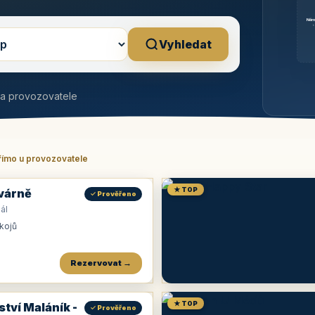
Něm
b
Vyhledat
na provozovatele
římo u provozovatele
★ TOP
várně
✓ Prověřeno
ál
okojů
Rezervovat →
★ TOP
ství Maláník -
✓ Prověřeno