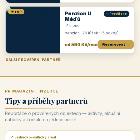
★ TOP
Penzion U
✓ Prověřeno
Méďů
📍 Lipno
penzion · 26 lůžek · 15 pokojů
od 590 Kč/noc
Rezervovat →
DALŠÍ PROVĚŘENÍ PARTNEŘI
Penzion U Zámku
Pension Faber
Penzion a vinařství Dobrovolný
Penzion a restaurace Maštal
Krčma Šatlava
Hotel Rozvoj
Penzion Zvoneček
Penzion Selský dvůr
Penzion Thallerův dům
Hotel Lípa
★
od 500 Kč
★
od 845 Kč
★
od 300 Kč
★
od 360 Kč
★
🍽️
★
od 400 Kč
★
od 550 Kč
★
od 530 Kč
★
od 1 190 Kč
★
od 450 Kč
PR MAGAZÍN · INZERCE
Tipy a příběhy partnerů
Reportáže o prověřených objektech — aktivity, aktuální
nabídky a kontakt na jednom místě.
📍 Lednicko-valtický areál
📰 PR článek