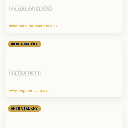
Penzion Zvoneček
Jetřichovice
ubytování České Švýcarsko
www.penzion-zvonecek.cz →
AKCE A BALÍČKY
Pepicentrum
Velké Karlovice
Ubytování v Beskydech
www.pepicentrum.cz →
AKCE A BALÍČKY