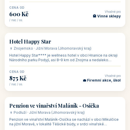
asi 8 km od dáln
CENA OD
Vhodné pro
600 Kč
🏨 Vinné sklepy
/ noc / os.
👥 54
🏨 hotel
Hotel Happy Star
🍷 Znojemsko · Jižní Morava (Jihomoravský kraj)
Hotel Happy Star**** je wellness hotel v obci Hnanice na okraji
Národního parku Podyjí, asi 8–9 km od Znojma a nedaleko
rakouských hranic, v
CENA OD
Vhodné pro
875 Kč
💼 Firemní akce, škol
/ noc / os.
👥 15
🏡 penzion
Penzion ve vinařství Maláník - Osička
🍷 Podluží · Jižní Morava (Jihomoravský kraj)
Penzion ve vinařství Maláník-Osička se nachází v obci Mikulčice
na jižní Moravě, v lokalitě Těšické búdy, v srdci vinařské
podoblasti Slovác