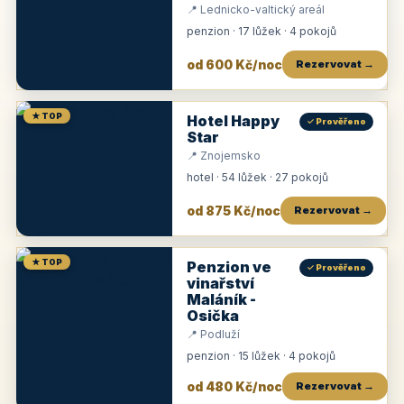
📍 Lednicko-valtický areál
penzion · 17 lůžek · 4 pokojů
od 600 Kč/noc
Rezervovat →
★ TOP
Hotel Happy
✓ Prověřeno
Star
📍 Znojemsko
hotel · 54 lůžek · 27 pokojů
od 875 Kč/noc
Rezervovat →
★ TOP
Penzion ve
✓ Prověřeno
vinařství
Maláník -
Osička
📍 Podluží
penzion · 15 lůžek · 4 pokojů
od 480 Kč/noc
Rezervovat →