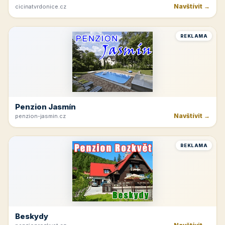
Navštívit →
cicinatvrdonice.cz
REKLAMA
Penzion Jasmín
Navštívit →
penzion-jasmin.cz
REKLAMA
Beskydy