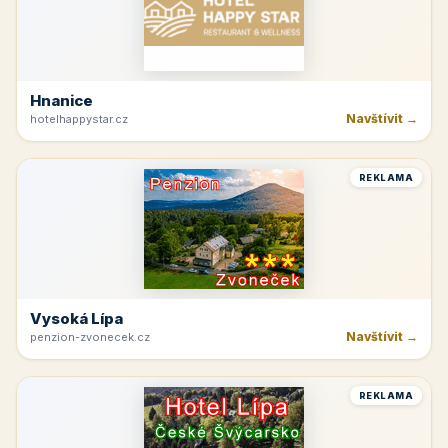
Hnanice
Navštívit →
hotelhappystar.cz
REKLAMA
Vysoká Lípa
Navštívit →
penzion-zvonecek.cz
REKLAMA