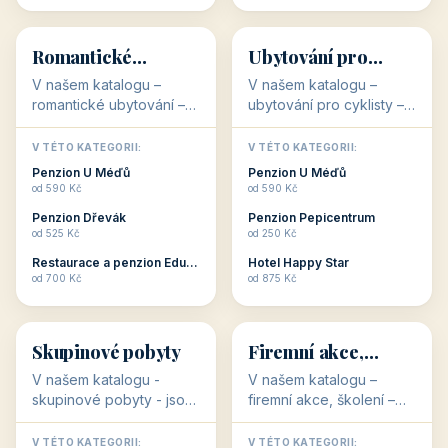
💕
🚴
32 objektů
32 objektů
Romantické
Ubytování pro
ubytování
cyklisty
V našem katalogu –
V našem katalogu –
romantické ubytování –
ubytování pro cyklisty –
jsou pro Vás připraveny
jsou pro Vás připraveny
objekty, které svojí
objekty, které jsou na
V TÉTO KATEGORII:
V TÉTO KATEGORII:
stavbou, polohou anebo
milovníky cykloturistiky
Penzion U Méďů
Penzion U Méďů
zaměřením nabízí
připraveny. Většinou mají
od 590 Kč
od 590 Kč
romantické pobyty.
přímo kolárny a...
Penzion Dřevák
Penzion Pepicentrum
Romantické ...
od 525 Kč
od 250 Kč
Restaurace a penzion Eduard
Hotel Happy Star
👥
💼
od 700 Kč
od 875 Kč
👥
💼
32 objektů
31 objektů
Skupinové pobyty
Firemní akce,
školení
V našem katalogu -
V našem katalogu –
skupinové pobyty - jsou
firemní akce, školení –
pro Vás připraveny
jsou pro Vás připraveny
objekty, které nabízí
objekty, které mají
V TÉTO KATEGORII:
V TÉTO KATEGORII: