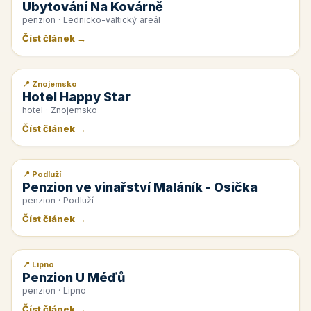
Ubytování Na Kovárně
penzion · Lednicko-valtický areál
Číst článek →
📍 Znojemsko
📰 PR článek
Hotel Happy Star
hotel · Znojemsko
Číst článek →
📍 Podluží
📰 PR článek
Penzion ve vinařství Maláník - Osička
penzion · Podluží
Číst článek →
📍 Lipno
📰 PR článek
Penzion U Méďů
penzion · Lipno
Číst článek →