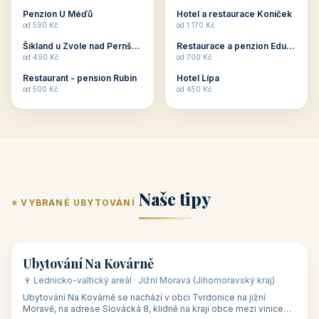
ubytování skupin v
zkušenosti pořádat i
Penzion U Méďů
Hotel a restaurace Koníček
penzionech, hotelích a
menší firemní akce a
od 590 Kč
od 1 170 Kč
apartmánech v ČR.
firemní školení, ale také
Šikland u Zvole nad Pernštejnem
Restaurace a penzion Eduard
Budete překva...
ob...
od 490 Kč
od 700 Kč
Restaurant - pension Rubín
Hotel Lípa
od 500 Kč
od 450 Kč
Naše tipy
⭐ VYBRANÉ UBYTOVÁNÍ
👥 17
🏡 penzion
Ubytování Na Kovárně
🍷 Lednicko-valtický areál · Jižní Morava (Jihomoravský kraj)
Ubytování Na Kovárně se nachází v obci Tvrdonice na jižní
Moravě, na adrese Slovácká 8, klidně na kraji obce mezi vinicemi,