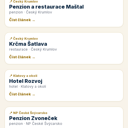
📍 Český Krumlov
📰 PR článek
Penzion a restaurace Maštal
penzion · Český Krumlov
Číst článek →
📍 Český Krumlov
📰 PR článek
Krčma Šatlava
restaurace · Český Krumlov
Číst článek →
📍 Klatovy a okolí
📰 PR článek
Hotel Rozvoj
hotel · Klatovy a okolí
Číst článek →
📍 NP České Švýcarsko
📰 PR článek
Penzion Zvoneček
penzion · NP České Švýcarsko