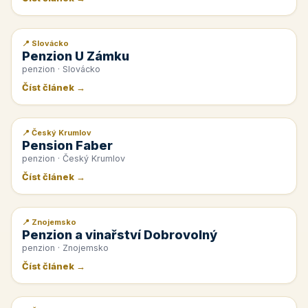
📍 Slovácko
📰 PR článek
Penzion U Zámku
penzion · Slovácko
Číst článek →
📍 Český Krumlov
📰 PR článek
Pension Faber
penzion · Český Krumlov
Číst článek →
📍 Znojemsko
📰 PR článek
Penzion a vinařství Dobrovolný
penzion · Znojemsko
Číst článek →