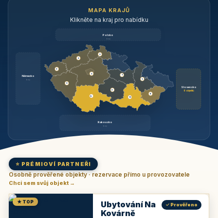
MAPA KRAJŮ
Klikněte na kraj pro nabídku
Polsko
brzy
3
3
3
3
1
Německo
1
brzy
3
Slovensko
2
6 objektů
6
9
11
Rakousko
brzy
⭐ PRÉMIOVÍ PARTNEŘI
Osobně prověřené objekty · rezervace přímo u provozovatele
Chci sem svůj objekt →
★ TOP
Ubytování Na
✓ Prověřeno
Kovárně