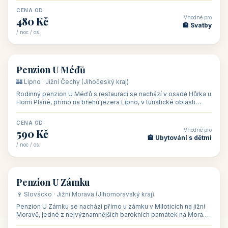
CENA OD
Vhodné pro
480 Kč
🏨 Svatby
/ noc / os.
👥 26
🏡 penzion
Penzion U Méďů
🏰 Lipno · Jižní Čechy (Jihočeský kraj)
Rodinný penzion U Méďů s restaurací se nachází v osadě Hůrka u
Horní Plané, přímo na břehu jezera Lipno, v turistické oblasti
Šumava. Pokoje
CENA OD
Vhodné pro
590 Kč
🏨 Ubytování s dětmi
/ noc / os.
👥 28
🏡 penzion
Penzion U Zámku
🍷 Slovácko · Jižní Morava (Jihomoravský kraj)
Penzion U Zámku se nachází přímo u zámku v Miloticích na jižní
Moravě, jedné z nejvýznamnějších barokních památek na Moravě,
v budově bývalé