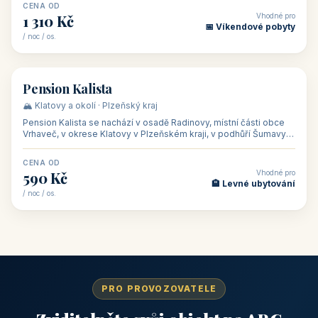
CENA OD
Vhodné pro
1 310 Kč
📅 Víkendové pobyty
/ noc / os.
👥 40
🏡 penzion
Pension Kalista
🏔️ Klatovy a okolí · Plzeňský kraj
Pension Kalista se nachází v osadě Radinovy, místní části obce
Vrhaveč, v okrese Klatovy v Plzeňském kraji, v podhůří Šumavy
— do města Klat
CENA OD
Vhodné pro
590 Kč
🏨 Levné ubytování
/ noc / os.
PRO PROVOZOVATELE