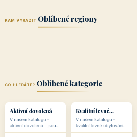
Jižní Morava
Jižní Čechy
(Jihomoravský
(Jihočeský
Střední Čechy
Oblíbené regiony
kraj)
Karlovarský
kraj)
KAM VYRAZIT
Zlínský kraj
Žilinský
(Středočeský
11 objektů
kraj
9 objektů
Liberecký kraj
6 objektů
Plzeňský kraj
4 objekty
kraj)
3 objekty
3 objekty
3 objekty
3 objekty
Oblíbené kategorie
CO HLEDÁTE?
🥾
💰
🥾
💰
36 objektů
34 objektů
Aktivní dovolená
Kvalitní levné
ubytování
V našem katalogu –
V našem katalogu –
aktivní dovolená – jsou
kvalitní levné ubytování –
pro Vás připraveny
jsou pro Vás připraveny