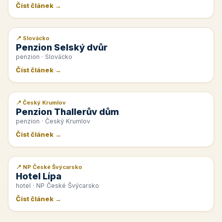
Číst článek →
📍 Slovácko
📰 PR článek
Penzion Selský dvůr
penzion · Slovácko
Číst článek →
📍 Český Krumlov
📰 PR článek
Penzion Thallerův dům
penzion · Český Krumlov
Číst článek →
📍 NP České Švýcarsko
📰 PR článek
Hotel Lípa
hotel · NP České Švýcarsko
Číst článek →