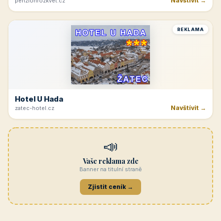
Navštívit →
penzionrozkvet.cz
REKLAMA
Hotel U Hada
Navštívit →
zatec-hotel.cz
📣
Vaše reklama zde
Banner na titulní straně
Zjistit ceník →