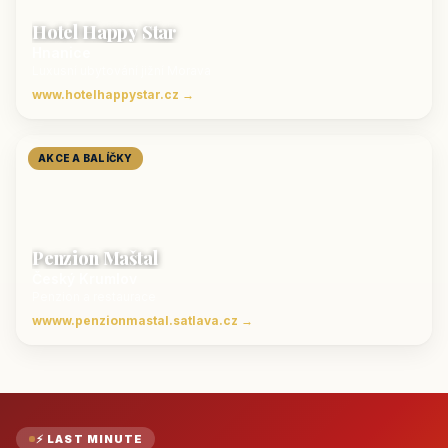
Hotel Happy Star
Hnanice
Luxusní ubytování jižní Morava
www.hotelhappystar.cz →
AKCE A BALÍČKY
Penzion Maštal
Český Krumlov
Penzion a restaurace
wwww.penzionmastal.satlava.cz →
⚡ LAST MINUTE