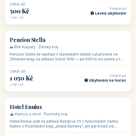
CENA OD
Vhodné pro
500 Kč
🏨 Levné ubytování
/ noc / os.
👥 44
🏡 penzion
Penzion Stella
🌄 Bílé Karpaty · Zlínský kraj
Penzion Stella se nachází v lázeňském městě Luhačovice ve
Zlínském kraji, na adrese Solné 1010 — asi 500 m od centra a 1
km od lázeňské kolo
CENA OD
Vhodné pro
1 050 Kč
🏨 Ubytování na horác
/ noc / os.
👥 50
🏨 hotel
Hotel Ennius
🏔️ Klatovy a okolí · Plzeňský kraj
Hotel Ennius sídlí na adrese Randova 111 v historickém centru
Klatov v Plzeňském kraji, „bráně Šumavy", jen pár kroků od
hlavního náměs