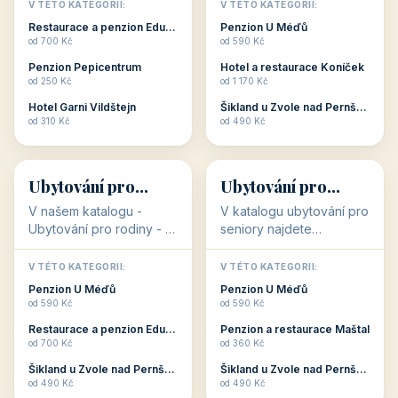
objekty, které s aktivní
objekty, které nabízí
V TÉTO KATEGORII:
V TÉTO KATEGORII:
dovolenou přímo
cenově dostupné
Restaurace a penzion Eduard
Penzion U Méďů
souvisejí. Aktivní
ubytování v ČR. Budete
od 700 Kč
od 590 Kč
dovolená nebo aktivní
překvapeni, že i v nižší
Penzion Pepicentrum
Hotel a restaurace Koníček
odpočinek jso...
c...
od 250 Kč
od 1 170 Kč
Hotel Garni Vildštejn
Šikland u Zvole nad Pernštejnem
👨‍👩‍👧‍👦
🧓
od 310 Kč
od 490 Kč
👨‍👩‍👧‍👦
🧓
34 objektů
33 objektů
Ubytování pro
Ubytování pro
rodiny
seniory
V našem katalogu -
V katalogu ubytování pro
Ubytování pro rodiny -
seniory najdete
jsou pro Vás připraveny
penziony a hotely, které
objekty, které svojí
jsou přizpůsobeny pro
V TÉTO KATEGORII:
V TÉTO KATEGORII:
polohou či vybaveností,
ubytování klientů vyššího
Penzion U Méďů
Penzion U Méďů
nabízí klidné ubytování
věku. Některé z nich
od 590 Kč
od 590 Kč
pro rodiny. Penziony,...
nabízí speciální balíč...
Restaurace a penzion Eduard
Penzion a restaurace Maštal
od 700 Kč
od 360 Kč
Šikland u Zvole nad Pernštejnem
Šikland u Zvole nad Pernštejnem
💕
🚴
od 490 Kč
od 490 Kč