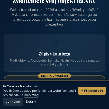
Zviditelněte svůj objekt na ABC
Web s tradicí od roku 2004 a tisíci návštěvníky měsíčně.
Vyberte si formát inzerce — od zápisu v katalogu po
prémiovou pozici na titulní straně s vlastní webovou
prezentací.
📋
Zápis v katalogu
Profil objektu, fotogalerie, kontakt, vlastní webová prezentace
a poptávky zdarma.
NEJPRODÁVANĚJŠÍ
⭐
🍪 Cookies & soukromí
Používáme cookies pro funkčnost webu. Volitelně i
✓ Přijmout vše
💬
Prémiový partner
pro analytiku a marketing.
Jen nutné
TOP pozice na titulce, přednost ve výpisech, zlatý odznak a
Detaily
🖥️ Desktop verze
Design
banner.