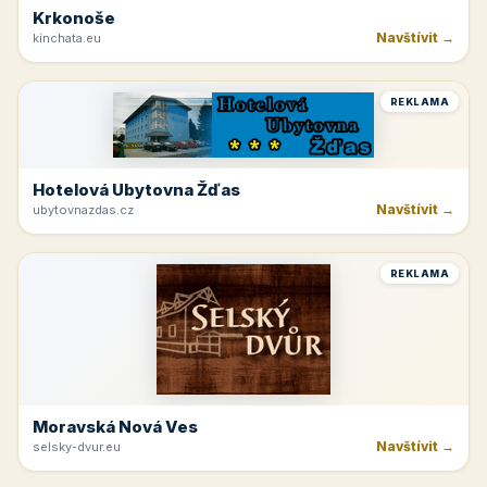
Krkonoše
Navštívit →
kinchata.eu
REKLAMA
Hotelová Ubytovna Žďas
Navštívit →
ubytovnazdas.cz
REKLAMA
Moravská Nová Ves
Navštívit →
selsky-dvur.eu