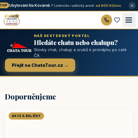
×
Ubytování Na Kovárně
📍 Lednicko-valtický areál
· od 600 Kč/noc
OP
NÁŠ SESTERSKÝ PORTÁL
Hledáte chatu nebo chalupu?
Stovky chat, chalup a srubů k pronájmu po celé
ČR.
Přejít na ChataTour.cz →
Doporučujeme
AKCE A BALÍČKY