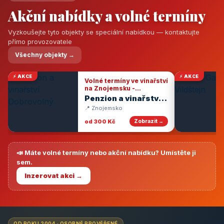
Akční nabídky a volné termíny
Vyzkoušejte tyto objekty se speciální nabídkou — kontaktujte
přímo provozovatele
Všechny objekty →
⚡ AKCE
⚡ AKCE
Volné termíny ve vinařství
na Znojemsku -
degustace vín
Penzion a vinařství
Dobrovolný
📍 Znojemsko
od 300 Kč
Zobrazit →
📣 Máte volné termíny nebo akční nabídku? Umístěte ji
sem.
Inzerovat akci →
OD ROKU 2004 · OSOBNĚ PROVĚŘENÉ