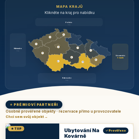
MAPA KRAJŮ
Klikněte na kraj pro nabídku
Polsko
brzy
3
3
3
3
1
Německo
1
brzy
3
Slovensko
2
6 objektů
6
9
11
Rakousko
brzy
⭐ PRÉMIOVÍ PARTNEŘI
Osobně prověřené objekty · rezervace přímo u provozovatele
Chci sem svůj objekt →
★ TOP
Ubytování Na
✓ Prověřeno
Kovárně