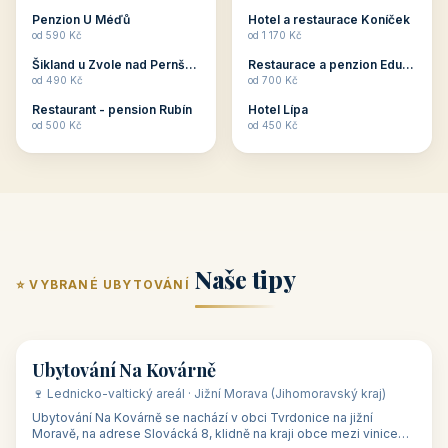
ubytování skupin v
zkušenosti pořádat i
Penzion U Méďů
Hotel a restaurace Koníček
penzionech, hotelích a
menší firemní akce a
od 590 Kč
od 1 170 Kč
apartmánech v ČR.
firemní školení, ale také
Šikland u Zvole nad Pernštejnem
Restaurace a penzion Eduard
Budete překva...
ob...
od 490 Kč
od 700 Kč
Restaurant - pension Rubín
Hotel Lípa
od 500 Kč
od 450 Kč
Naše tipy
⭐ VYBRANÉ UBYTOVÁNÍ
👥 17
🏡 penzion
Ubytování Na Kovárně
🍷 Lednicko-valtický areál · Jižní Morava (Jihomoravský kraj)
Ubytování Na Kovárně se nachází v obci Tvrdonice na jižní
Moravě, na adrese Slovácká 8, klidně na kraji obce mezi vinicemi,