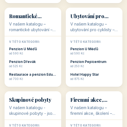
💕
🚴
32 objektů
32 objektů
Romantické
Ubytování pro
ubytování
cyklisty
V našem katalogu –
V našem katalogu –
romantické ubytování –
ubytování pro cyklisty –
jsou pro Vás připraveny
jsou pro Vás připraveny
objekty, které svojí
objekty, které jsou na
V TÉTO KATEGORII:
V TÉTO KATEGORII:
stavbou, polohou anebo
milovníky cykloturistiky
Penzion U Méďů
Penzion U Méďů
zaměřením nabízí
připraveny. Většinou mají
od 590 Kč
od 590 Kč
romantické pobyty.
přímo kolárny a...
Penzion Dřevák
Penzion Pepicentrum
Romantické ...
od 525 Kč
od 250 Kč
Restaurace a penzion Eduard
Hotel Happy Star
👥
💼
od 700 Kč
od 875 Kč
👥
💼
32 objektů
31 objektů
Skupinové pobyty
Firemní akce,
školení
V našem katalogu -
V našem katalogu –
skupinové pobyty - jsou
firemní akce, školení –
pro Vás připraveny
jsou pro Vás připraveny
objekty, které nabízí
objekty, které mají
V TÉTO KATEGORII:
V TÉTO KATEGORII: