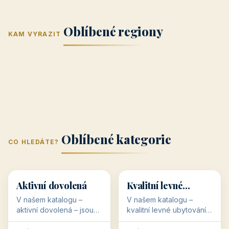
Jižní Morava
Jižní Čechy
(Jihomoravský
(Jihočeský
Střední Čechy
Oblíbené regiony
kraj)
Karlovarský
kraj)
KAM VYRAZIT
Zlínský kraj
Žilinský
(Středočeský
11 objektů
kraj
9 objektů
Liberecký kraj
6 objektů
Plzeňský kraj
4 objekty
kraj)
3 objekty
3 objekty
3 objekty
3 objekty
Oblíbené kategorie
CO HLEDÁTE?
🥾
💰
🥾
💰
36 objektů
34 objektů
Aktivní dovolená
Kvalitní levné
ubytování
V našem katalogu –
V našem katalogu –
aktivní dovolená – jsou
kvalitní levné ubytování –
pro Vás připraveny
jsou pro Vás připraveny