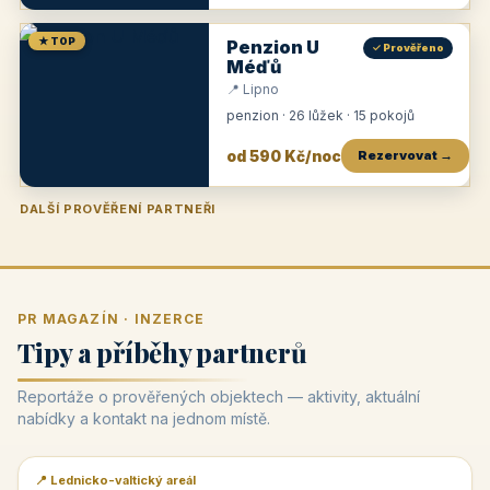
★ TOP
Penzion U
✓ Prověřeno
Méďů
📍 Lipno
penzion · 26 lůžek · 15 pokojů
od 590 Kč/noc
Rezervovat →
DALŠÍ PROVĚŘENÍ PARTNEŘI
Penzion U Zámku
Pension Faber
Penzion a vinařství Dobrovolný
Penzion a restaurace Maštal
Krčma Šatlava
Hotel Rozvoj
Penzion Zvoneček
Penzion Selský dvůr
Penzion Thallerův dům
Hotel Lípa
★
od 500 Kč
★
od 845 Kč
★
od 300 Kč
★
od 360 Kč
★
🍽️
★
od 400 Kč
★
od 550 Kč
★
od 530 Kč
★
od 1 190 Kč
★
od 450 Kč
PR MAGAZÍN · INZERCE
Tipy a příběhy partnerů
Reportáže o prověřených objektech — aktivity, aktuální
nabídky a kontakt na jednom místě.
📍 Lednicko-valtický areál
📰 PR článek