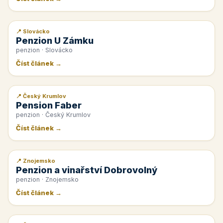
📍 Slovácko
📰 PR článek
Penzion U Zámku
penzion · Slovácko
Číst článek →
📍 Český Krumlov
📰 PR článek
Pension Faber
penzion · Český Krumlov
Číst článek →
📍 Znojemsko
📰 PR článek
Penzion a vinařství Dobrovolný
penzion · Znojemsko
Číst článek →