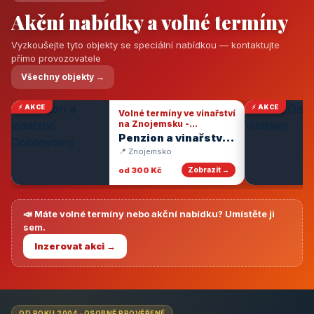
Akční nabídky a volné termíny
Vyzkoušejte tyto objekty se speciální nabídkou — kontaktujte
přímo provozovatele
Všechny objekty →
⚡ AKCE
⚡ AKCE
Volné termíny ve vinařství
na Znojemsku -
degustace vín
Penzion a vinařství
Dobrovolný
📍 Znojemsko
od 300 Kč
Zobrazit →
📣 Máte volné termíny nebo akční nabídku? Umístěte ji
sem.
Inzerovat akci →
OD ROKU 2004 · OSOBNĚ PROVĚŘENÉ