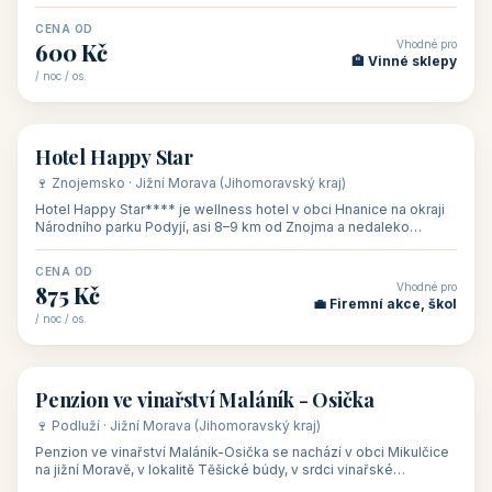
asi 8 km od dáln
CENA OD
Vhodné pro
600 Kč
🏨 Vinné sklepy
/ noc / os.
👥 54
🏨 hotel
Hotel Happy Star
🍷 Znojemsko · Jižní Morava (Jihomoravský kraj)
Hotel Happy Star**** je wellness hotel v obci Hnanice na okraji
Národního parku Podyjí, asi 8–9 km od Znojma a nedaleko
rakouských hranic, v
CENA OD
Vhodné pro
875 Kč
💼 Firemní akce, škol
/ noc / os.
👥 15
🏡 penzion
Penzion ve vinařství Maláník - Osička
🍷 Podluží · Jižní Morava (Jihomoravský kraj)
Penzion ve vinařství Maláník-Osička se nachází v obci Mikulčice
na jižní Moravě, v lokalitě Těšické búdy, v srdci vinařské
podoblasti Slovác