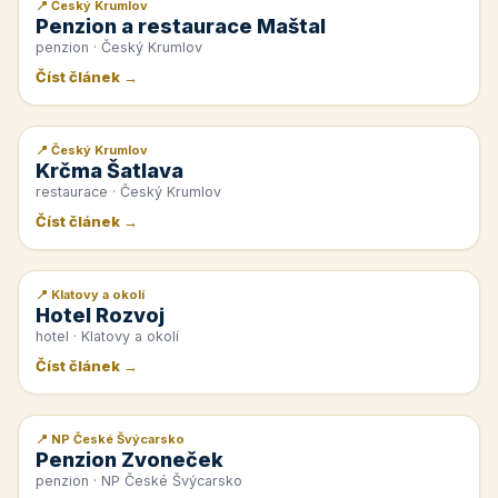
📍 Český Krumlov
📰 PR článek
Penzion a restaurace Maštal
penzion · Český Krumlov
Číst článek →
📍 Český Krumlov
📰 PR článek
Krčma Šatlava
restaurace · Český Krumlov
Číst článek →
📍 Klatovy a okolí
📰 PR článek
Hotel Rozvoj
hotel · Klatovy a okolí
Číst článek →
📍 NP České Švýcarsko
📰 PR článek
Penzion Zvoneček
penzion · NP České Švýcarsko