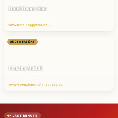
Hotel Happy Star
Hnanice
Luxusní ubytování jižní Morava
www.hotelhappystar.cz →
AKCE A BALÍČKY
Penzion Maštal
Český Krumlov
Penzion a restaurace
wwww.penzionmastal.satlava.cz →
⚡ LAST MINUTE