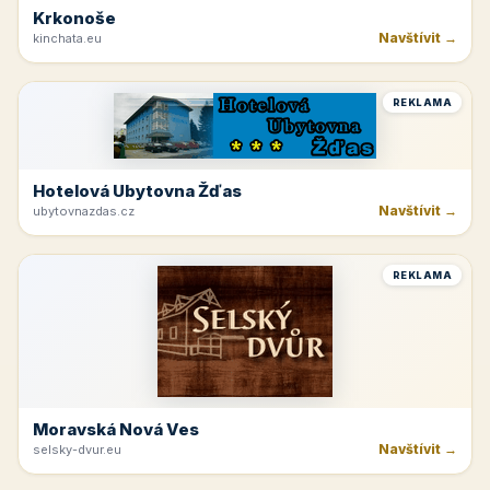
Krkonoše
Navštívit →
kinchata.eu
REKLAMA
Hotelová Ubytovna Žďas
Navštívit →
ubytovnazdas.cz
REKLAMA
Moravská Nová Ves
Navštívit →
selsky-dvur.eu