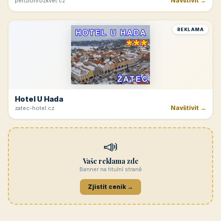
Navštívit →
penzionrozkvet.cz
REKLAMA
Hotel U Hada
Navštívit →
zatec-hotel.cz
📣
Vaše reklama zde
Banner na titulní straně
Zjistit ceník →