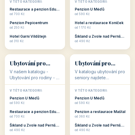
objekty, které s aktivní
objekty, které nabízí
V TÉTO KATEGORII:
V TÉTO KATEGORII:
dovolenou přímo
cenově dostupné
Restaurace a penzion Eduard
Penzion U Méďů
souvisejí. Aktivní
ubytování v ČR. Budete
od 700 Kč
od 590 Kč
dovolená nebo aktivní
překvapeni, že i v nižší
Penzion Pepicentrum
Hotel a restaurace Koníček
odpočinek jso...
c...
od 250 Kč
od 1 170 Kč
Hotel Garni Vildštejn
Šikland u Zvole nad Pernštejnem
👨‍👩‍👧‍👦
🧓
od 310 Kč
od 490 Kč
👨‍👩‍👧‍👦
🧓
34 objektů
33 objektů
Ubytování pro
Ubytování pro
rodiny
seniory
V našem katalogu -
V katalogu ubytování pro
Ubytování pro rodiny -
seniory najdete
jsou pro Vás připraveny
penziony a hotely, které
objekty, které svojí
jsou přizpůsobeny pro
V TÉTO KATEGORII:
V TÉTO KATEGORII:
polohou či vybaveností,
ubytování klientů vyššího
Penzion U Méďů
Penzion U Méďů
nabízí klidné ubytování
věku. Některé z nich
od 590 Kč
od 590 Kč
pro rodiny. Penziony,...
nabízí speciální balíč...
Restaurace a penzion Eduard
Penzion a restaurace Maštal
od 700 Kč
od 360 Kč
Šikland u Zvole nad Pernštejnem
Šikland u Zvole nad Pernštejnem
💕
🚴
od 490 Kč
od 490 Kč