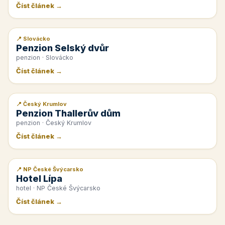
Číst článek →
📍 Slovácko
📰 PR článek
Penzion Selský dvůr
penzion · Slovácko
Číst článek →
📍 Český Krumlov
📰 PR článek
Penzion Thallerův dům
penzion · Český Krumlov
Číst článek →
📍 NP České Švýcarsko
📰 PR článek
Hotel Lípa
hotel · NP České Švýcarsko
Číst článek →