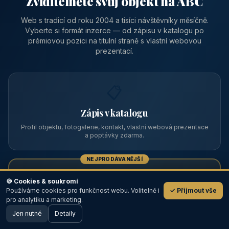
Zviditelněte svůj objekt na ABC
Web s tradicí od roku 2004 a tisíci návštěvníky měsíčně.
Vyberte si formát inzerce — od zápisu v katalogu po
prémiovou pozici na titulní straně s vlastní webovou
prezentací.
📋
Zápis v katalogu
Profil objektu, fotogalerie, kontakt, vlastní webová prezentace
a poptávky zdarma.
NEJPRODÁVANĚJŠÍ
⭐
🍪 Cookies & soukromí
Používáme cookies pro funkčnost webu. Volitelně i
✓ Přijmout vše
💬
Prémiový partner
pro analytiku a marketing.
Jen nutné
TOP pozice na titulce, přednost ve výpisech, zlatý odznak a
Detaily
🖥️ Desktop verze
Design
banner.