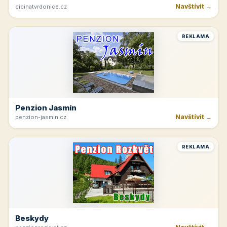
Navštívit →
cicinatvrdonice.cz
REKLAMA
Penzion Jasmín
Navštívit →
penzion-jasmin.cz
REKLAMA
Beskydy