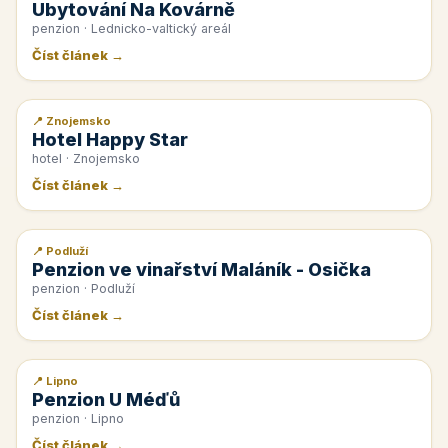
Ubytování Na Kovárně
penzion · Lednicko-valtický areál
Číst článek →
📍 Znojemsko
📰 PR článek
Hotel Happy Star
hotel · Znojemsko
Číst článek →
📍 Podluží
📰 PR článek
Penzion ve vinařství Maláník - Osička
penzion · Podluží
Číst článek →
📍 Lipno
📰 PR článek
Penzion U Méďů
penzion · Lipno
Číst článek →