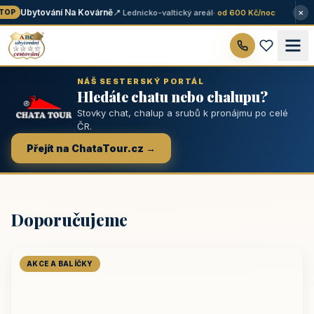
×
Ubytování Na Kovárně
📍 Lednicko-valtický areál
· od 600 Kč/noc
OP
NÁŠ SESTERSKÝ PORTÁL
Hledáte chatu nebo chalupu?
Stovky chat, chalup a srubů k pronájmu po celé
ČR.
Přejít na ChataTour.cz →
Doporučujeme
AKCE A BALÍČKY