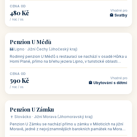
CENA OD
Vhodné pro
480 Kč
🏨 Svatby
/ noc / os.
👥 26
🏡 penzion
Penzion U Méďů
🏰 Lipno · Jižní Čechy (Jihočeský kraj)
Rodinný penzion U Méďů s restaurací se nachází v osadě Hůrka u
Horní Plané, přímo na břehu jezera Lipno, v turistické oblasti
Šumava. Pokoje
CENA OD
Vhodné pro
590 Kč
🏨 Ubytování s dětmi
/ noc / os.
👥 28
🏡 penzion
Penzion U Zámku
🍷 Slovácko · Jižní Morava (Jihomoravský kraj)
Penzion U Zámku se nachází přímo u zámku v Miloticích na jižní
Moravě, jedné z nejvýznamnějších barokních památek na Moravě,
v budově bývalé