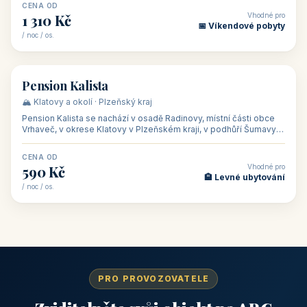
CENA OD
Vhodné pro
1 310 Kč
📅 Víkendové pobyty
/ noc / os.
👥 40
🏡 penzion
Pension Kalista
🏔️ Klatovy a okolí · Plzeňský kraj
Pension Kalista se nachází v osadě Radinovy, místní části obce
Vrhaveč, v okrese Klatovy v Plzeňském kraji, v podhůří Šumavy
— do města Klat
CENA OD
Vhodné pro
590 Kč
🏨 Levné ubytování
/ noc / os.
PRO PROVOZOVATELE