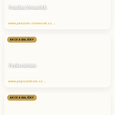
Penzion Zvoneček
Jetřichovice
ubytování České Švýcarsko
www.penzion-zvonecek.cz →
AKCE A BALÍČKY
Pepicentrum
Velké Karlovice
Ubytování v Beskydech
www.pepicentrum.cz →
AKCE A BALÍČKY