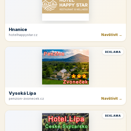
Hnanice
Navštívit →
hotelhappystar.cz
REKLAMA
Vysoká Lípa
Navštívit →
penzion-zvonecek.cz
REKLAMA