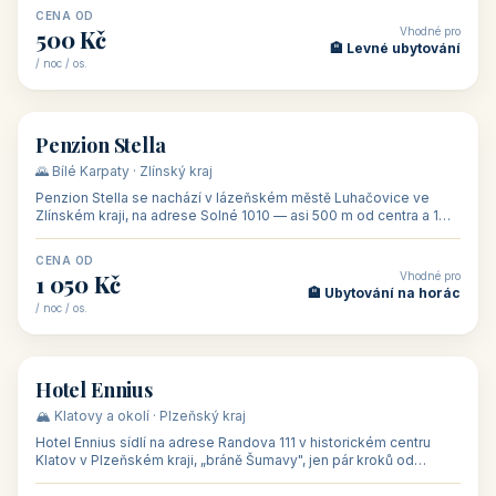
CENA OD
Vhodné pro
500 Kč
🏨 Levné ubytování
/ noc / os.
👥 44
🏡 penzion
Penzion Stella
🌄 Bílé Karpaty · Zlínský kraj
Penzion Stella se nachází v lázeňském městě Luhačovice ve
Zlínském kraji, na adrese Solné 1010 — asi 500 m od centra a 1
km od lázeňské kolo
CENA OD
Vhodné pro
1 050 Kč
🏨 Ubytování na horác
/ noc / os.
👥 50
🏨 hotel
Hotel Ennius
🏔️ Klatovy a okolí · Plzeňský kraj
Hotel Ennius sídlí na adrese Randova 111 v historickém centru
Klatov v Plzeňském kraji, „bráně Šumavy", jen pár kroků od
hlavního náměs