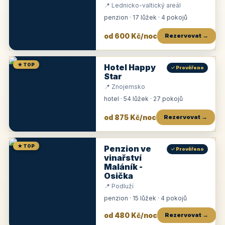
📍 Lednicko-valtický areál
penzion · 17 lůžek · 4 pokojů
od 600 Kč/noc
Rezervovat →
★ TOP
Hotel Happy
✓ Prověřeno
Star
📍 Znojemsko
hotel · 54 lůžek · 27 pokojů
od 875 Kč/noc
Rezervovat →
★ TOP
Penzion ve
✓ Prověřeno
vinařství
Maláník -
Osička
📍 Podluží
penzion · 15 lůžek · 4 pokojů
od 480 Kč/noc
Rezervovat →