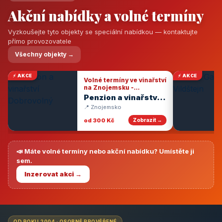
Akční nabídky a volné termíny
Vyzkoušejte tyto objekty se speciální nabídkou — kontaktujte
přímo provozovatele
Všechny objekty →
⚡ AKCE
⚡ AKCE
Volné termíny ve vinařství
na Znojemsku -
degustace vín
Penzion a vinařství
Dobrovolný
📍 Znojemsko
od 300 Kč
Zobrazit →
📣 Máte volné termíny nebo akční nabídku? Umístěte ji
sem.
Inzerovat akci →
OD ROKU 2004 · OSOBNĚ PROVĚŘENÉ