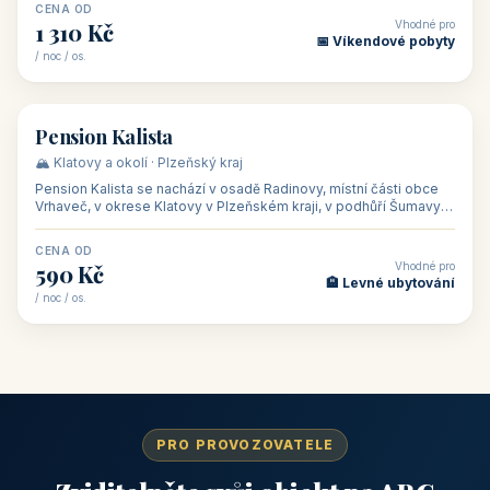
CENA OD
Vhodné pro
1 310 Kč
📅 Víkendové pobyty
/ noc / os.
👥 40
🏡 penzion
Pension Kalista
🏔️ Klatovy a okolí · Plzeňský kraj
Pension Kalista se nachází v osadě Radinovy, místní části obce
Vrhaveč, v okrese Klatovy v Plzeňském kraji, v podhůří Šumavy
— do města Klat
CENA OD
Vhodné pro
590 Kč
🏨 Levné ubytování
/ noc / os.
PRO PROVOZOVATELE