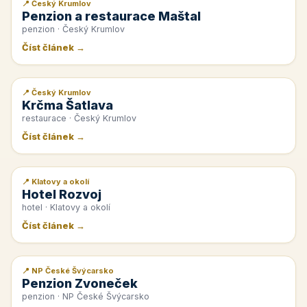
📍 Český Krumlov
📰 PR článek
Penzion a restaurace Maštal
penzion · Český Krumlov
Číst článek →
📍 Český Krumlov
📰 PR článek
Krčma Šatlava
restaurace · Český Krumlov
Číst článek →
📍 Klatovy a okolí
📰 PR článek
Hotel Rozvoj
hotel · Klatovy a okolí
Číst článek →
📍 NP České Švýcarsko
📰 PR článek
Penzion Zvoneček
penzion · NP České Švýcarsko