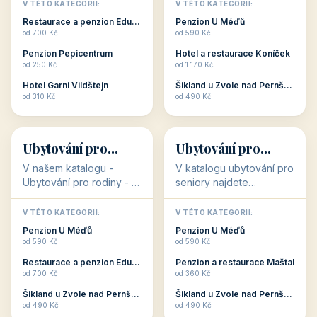
objekty, které s aktivní
objekty, které nabízí
V TÉTO KATEGORII:
V TÉTO KATEGORII:
dovolenou přímo
cenově dostupné
Restaurace a penzion Eduard
Penzion U Méďů
souvisejí. Aktivní
ubytování v ČR. Budete
od 700 Kč
od 590 Kč
dovolená nebo aktivní
překvapeni, že i v nižší
Penzion Pepicentrum
Hotel a restaurace Koníček
odpočinek jso...
c...
od 250 Kč
od 1 170 Kč
Hotel Garni Vildštejn
Šikland u Zvole nad Pernštejnem
👨‍👩‍👧‍👦
🧓
od 310 Kč
od 490 Kč
👨‍👩‍👧‍👦
🧓
34 objektů
33 objektů
Ubytování pro
Ubytování pro
rodiny
seniory
V našem katalogu -
V katalogu ubytování pro
Ubytování pro rodiny -
seniory najdete
jsou pro Vás připraveny
penziony a hotely, které
objekty, které svojí
jsou přizpůsobeny pro
V TÉTO KATEGORII:
V TÉTO KATEGORII:
polohou či vybaveností,
ubytování klientů vyššího
Penzion U Méďů
Penzion U Méďů
nabízí klidné ubytování
věku. Některé z nich
od 590 Kč
od 590 Kč
pro rodiny. Penziony,...
nabízí speciální balíč...
Restaurace a penzion Eduard
Penzion a restaurace Maštal
od 700 Kč
od 360 Kč
Šikland u Zvole nad Pernštejnem
Šikland u Zvole nad Pernštejnem
💕
🚴
od 490 Kč
od 490 Kč