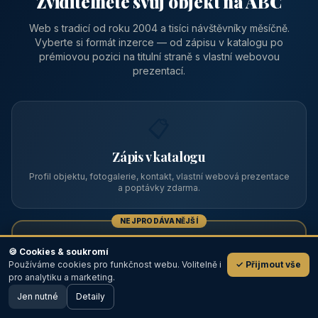
Zviditelněte svůj objekt na ABC
Web s tradicí od roku 2004 a tisíci návštěvníky měsíčně.
Vyberte si formát inzerce — od zápisu v katalogu po
prémiovou pozici na titulní straně s vlastní webovou
prezentací.
📋
Zápis v katalogu
Profil objektu, fotogalerie, kontakt, vlastní webová prezentace
a poptávky zdarma.
NEJPRODÁVANĚJŠÍ
⭐
🍪 Cookies & soukromí
Používáme cookies pro funkčnost webu. Volitelně i
✓ Přijmout vše
💬
Prémiový partner
pro analytiku a marketing.
Jen nutné
TOP pozice na titulce, přednost ve výpisech, zlatý odznak a
Detaily
🖥️ Desktop verze
Design
banner.