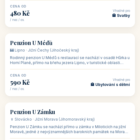
CENA OD
Vhodné pro
480 Kč
🏨 Svatby
/ noc / os.
👥 26
🏡 penzion
Penzion U Méďů
🏰 Lipno · Jižní Čechy (Jihočeský kraj)
Rodinný penzion U Méďů s restaurací se nachází v osadě Hůrka u
Horní Plané, přímo na břehu jezera Lipno, v turistické oblasti
Šumava. Pokoje
CENA OD
Vhodné pro
590 Kč
🏨 Ubytování s dětmi
/ noc / os.
👥 28
🏡 penzion
Penzion U Zámku
🍷 Slovácko · Jižní Morava (Jihomoravský kraj)
Penzion U Zámku se nachází přímo u zámku v Miloticích na jižní
Moravě, jedné z nejvýznamnějších barokních památek na Moravě,
v budově bývalé