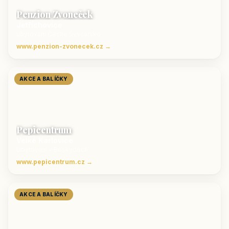
Penzion Zvoneček
Jetřichovice
ubytování České Švýcarsko
www.penzion-zvonecek.cz →
AKCE A BALÍČKY
Pepicentrum
Velké Karlovice
Ubytování v Beskydech
www.pepicentrum.cz →
AKCE A BALÍČKY