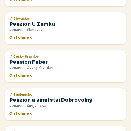
📍 Slovácko
📰 PR článek
Penzion U Zámku
penzion · Slovácko
Číst článek →
📍 Český Krumlov
📰 PR článek
Pension Faber
penzion · Český Krumlov
Číst článek →
📍 Znojemsko
📰 PR článek
Penzion a vinařství Dobrovolný
penzion · Znojemsko
Číst článek →