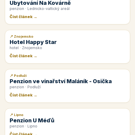
Ubytování Na Kovárně
penzion · Lednicko-valtický areál
Číst článek →
📍 Znojemsko
📰 PR článek
Hotel Happy Star
hotel · Znojemsko
Číst článek →
📍 Podluží
📰 PR článek
Penzion ve vinařství Maláník - Osička
penzion · Podluží
Číst článek →
📍 Lipno
📰 PR článek
Penzion U Méďů
penzion · Lipno
Číst článek →