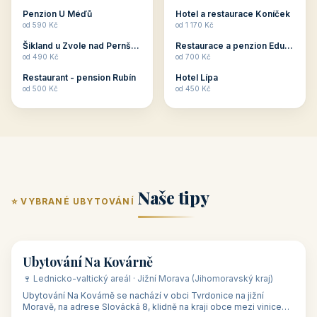
ubytování skupin v
zkušenosti pořádat i
Penzion U Méďů
Hotel a restaurace Koníček
penzionech, hotelích a
menší firemní akce a
od 590 Kč
od 1 170 Kč
apartmánech v ČR.
firemní školení, ale také
Šikland u Zvole nad Pernštejnem
Restaurace a penzion Eduard
Budete překva...
ob...
od 490 Kč
od 700 Kč
Restaurant - pension Rubín
Hotel Lípa
od 500 Kč
od 450 Kč
Naše tipy
⭐ VYBRANÉ UBYTOVÁNÍ
👥 17
🏡 penzion
Ubytování Na Kovárně
🍷 Lednicko-valtický areál · Jižní Morava (Jihomoravský kraj)
Ubytování Na Kovárně se nachází v obci Tvrdonice na jižní
Moravě, na adrese Slovácká 8, klidně na kraji obce mezi vinicemi,