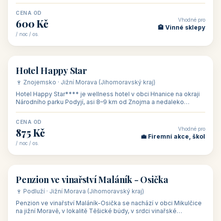
asi 8 km od dáln
CENA OD
Vhodné pro
600 Kč
🏨 Vinné sklepy
/ noc / os.
👥 54
🏨 hotel
Hotel Happy Star
🍷 Znojemsko · Jižní Morava (Jihomoravský kraj)
Hotel Happy Star**** je wellness hotel v obci Hnanice na okraji
Národního parku Podyjí, asi 8–9 km od Znojma a nedaleko
rakouských hranic, v
CENA OD
Vhodné pro
875 Kč
💼 Firemní akce, škol
/ noc / os.
👥 15
🏡 penzion
Penzion ve vinařství Maláník - Osička
🍷 Podluží · Jižní Morava (Jihomoravský kraj)
Penzion ve vinařství Maláník-Osička se nachází v obci Mikulčice
na jižní Moravě, v lokalitě Těšické búdy, v srdci vinařské
podoblasti Slovác