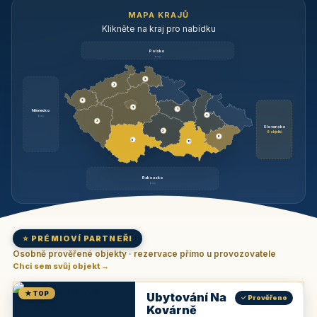
MAPA KRAJŮ
Klikněte na kraj pro nabídku
Polsko
brzy
3
3
3
3
1
Německo
1
brzy
3
Slovensko
2
6 objektů
6
9
11
Rakousko
brzy
⭐ PRÉMIOVÍ PARTNEŘI
Osobně prověřené objekty · rezervace přímo u provozovatele
Chci sem svůj objekt →
★ TOP
Ubytování Na
✓ Prověřeno
Kovárně