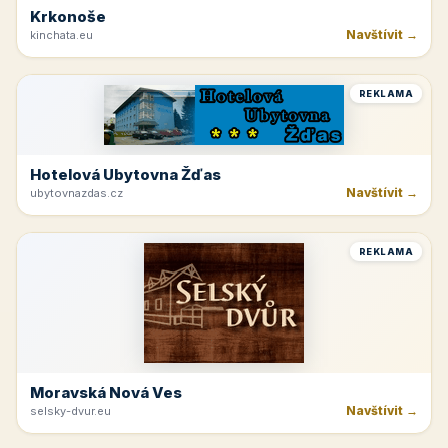
Krkonoše
Navštívit →
kinchata.eu
REKLAMA
Hotelová Ubytovna Žďas
Navštívit →
ubytovnazdas.cz
REKLAMA
Moravská Nová Ves
Navštívit →
selsky-dvur.eu