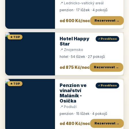
📍 Lednicko-valtický areál
penzion · 17 lůžek · 4 pokojů
od 600 Kč/noc
Rezervovat →
★ TOP
Hotel Happy
✓ Prověřeno
Star
📍 Znojemsko
hotel · 54 lůžek · 27 pokojů
od 875 Kč/noc
Rezervovat →
★ TOP
Penzion ve
✓ Prověřeno
vinařství
Maláník -
Osička
📍 Podluží
penzion · 15 lůžek · 4 pokojů
od 480 Kč/noc
Rezervovat →