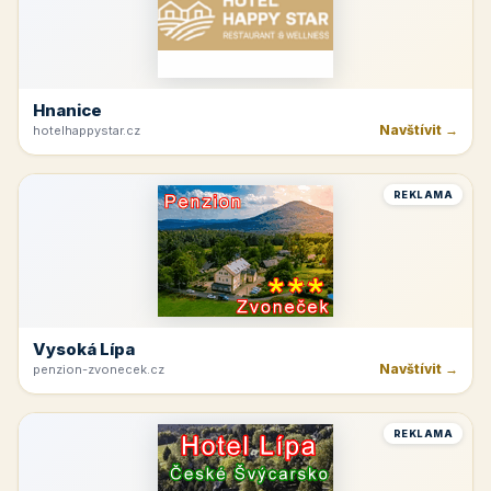
Hnanice
Navštívit →
hotelhappystar.cz
REKLAMA
Vysoká Lípa
Navštívit →
penzion-zvonecek.cz
REKLAMA