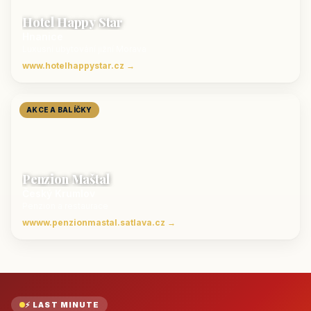
Hotel Happy Star
Hnanice
Luxusní ubytování jižní Morava
www.hotelhappystar.cz →
AKCE A BALÍČKY
Penzion Maštal
Český Krumlov
Penzion a restaurace
wwww.penzionmastal.satlava.cz →
⚡ LAST MINUTE