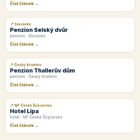
Číst článek →
📍 Slovácko
📰 PR článek
Penzion Selský dvůr
penzion · Slovácko
Číst článek →
📍 Český Krumlov
📰 PR článek
Penzion Thallerův dům
penzion · Český Krumlov
Číst článek →
📍 NP České Švýcarsko
📰 PR článek
Hotel Lípa
hotel · NP České Švýcarsko
Číst článek →