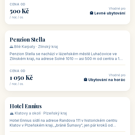
CENA OD
Vhodné pro
500 Kč
🏨 Levné ubytování
/ noc / os.
👥 44
🏡 penzion
Penzion Stella
🌄 Bílé Karpaty · Zlínský kraj
Penzion Stella se nachází v lázeňském městě Luhačovice ve
Zlínském kraji, na adrese Solné 1010 — asi 500 m od centra a 1
km od lázeňské kolo
CENA OD
Vhodné pro
1 050 Kč
🏨 Ubytování na horác
/ noc / os.
👥 50
🏨 hotel
Hotel Ennius
🏔️ Klatovy a okolí · Plzeňský kraj
Hotel Ennius sídlí na adrese Randova 111 v historickém centru
Klatov v Plzeňském kraji, „bráně Šumavy", jen pár kroků od
hlavního náměs