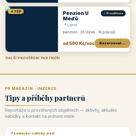
★ TOP
Penzion U
✓ Prověřeno
Méďů
📍 Lipno
penzion · 26 lůžek · 15 pokojů
od 590 Kč/noc
Rezervovat →
DALŠÍ PROVĚŘENÍ PARTNEŘI
Penzion U Zámku
Pension Faber
Penzion a vinařství Dobrovolný
Penzion a restaurace Maštal
Krčma Šatlava
Hotel Rozvoj
Penzion Zvoneček
Penzion Selský dvůr
Penzion Thallerův dům
Hotel Lípa
★
od 500 Kč
★
od 845 Kč
★
od 300 Kč
★
od 360 Kč
★
🍽️
★
od 400 Kč
★
od 550 Kč
★
od 530 Kč
★
od 1 190 Kč
★
od 450 Kč
PR MAGAZÍN · INZERCE
Tipy a příběhy partnerů
Reportáže o prověřených objektech — aktivity, aktuální
nabídky a kontakt na jednom místě.
📍 Lednicko-valtický areál
📰 PR článek