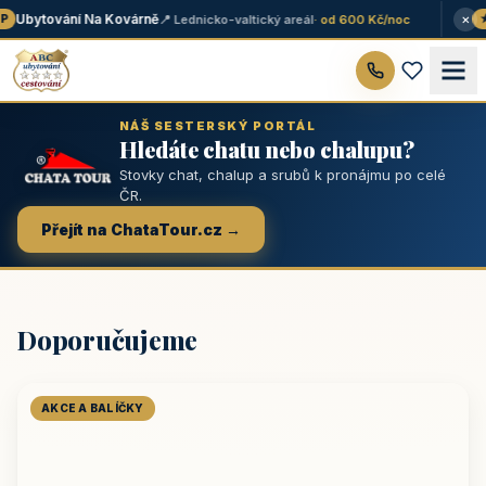
×
Ubytování Na Kovárně
📍 Lednicko-valtický areál
· od 600 Kč/noc
★ 
NÁŠ SESTERSKÝ PORTÁL
Hledáte chatu nebo chalupu?
Stovky chat, chalup a srubů k pronájmu po celé
ČR.
Přejít na ChataTour.cz →
Doporučujeme
AKCE A BALÍČKY