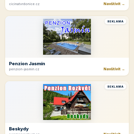
Navštívit →
cicinatvrdonice.cz
REKLAMA
Penzion Jasmín
Navštívit →
penzion-jasmin.cz
REKLAMA
Beskydy