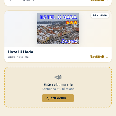
Navštívit →
penzionrozkvet.cz
REKLAMA
Hotel U Hada
Navštívit →
zatec-hotel.cz
📣
Vaše reklama zde
Banner na titulní straně
Zjistit ceník →