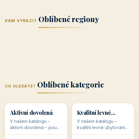
Jižní Morava
Jižní Čechy
(Jihomoravský
(Jihočeský
Střední Čechy
Oblíbené regiony
kraj)
Karlovarský
kraj)
KAM VYRAZIT
Zlínský kraj
Žilinský
(Středočeský
11 objektů
kraj
9 objektů
Liberecký kraj
6 objektů
Plzeňský kraj
4 objekty
kraj)
3 objekty
3 objekty
3 objekty
3 objekty
Oblíbené kategorie
CO HLEDÁTE?
🥾
💰
🥾
💰
36 objektů
34 objektů
Aktivní dovolená
Kvalitní levné
ubytování
V našem katalogu –
V našem katalogu –
aktivní dovolená – jsou
kvalitní levné ubytování –
pro Vás připraveny
jsou pro Vás připraveny