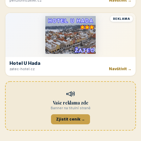
Navštívit →
penzionrozkvet.cz
REKLAMA
Hotel U Hada
Navštívit →
zatec-hotel.cz
📣
Vaše reklama zde
Banner na titulní straně
Zjistit ceník →