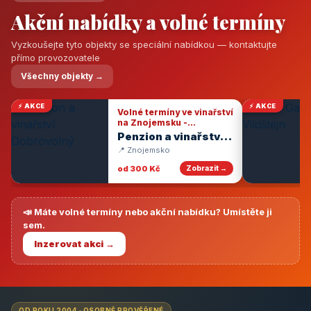
Akční nabídky a volné termíny
Vyzkoušejte tyto objekty se speciální nabídkou — kontaktujte
přímo provozovatele
Všechny objekty →
⚡ AKCE
⚡ AKCE
Volné termíny ve vinařství
na Znojemsku -
degustace vín
Penzion a vinařství
Dobrovolný
📍 Znojemsko
od 300 Kč
Zobrazit →
📣 Máte volné termíny nebo akční nabídku? Umístěte ji
sem.
Inzerovat akci →
OD ROKU 2004 · OSOBNĚ PROVĚŘENÉ