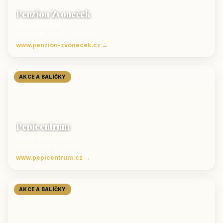
Penzion Zvoneček
Jetřichovice
ubytování České Švýcarsko
www.penzion-zvonecek.cz →
AKCE A BALÍČKY
Pepicentrum
Velké Karlovice
Ubytování v Beskydech
www.pepicentrum.cz →
AKCE A BALÍČKY