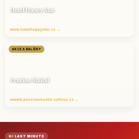
Hotel Happy Star
Hnanice
Luxusní ubytování jižní Morava
www.hotelhappystar.cz →
AKCE A BALÍČKY
Penzion Maštal
Český Krumlov
Penzion a restaurace
wwww.penzionmastal.satlava.cz →
⚡ LAST MINUTE