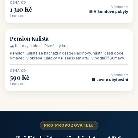
CENA OD
Vhodné pro
1 310 Kč
📅 Víkendové pobyty
/ noc / os.
👥 40
🏡 penzion
Pension Kalista
🏔️ Klatovy a okolí · Plzeňský kraj
Pension Kalista se nachází v osadě Radinovy, místní části obce
Vrhaveč, v okrese Klatovy v Plzeňském kraji, v podhůří Šumavy
— do města Klat
CENA OD
Vhodné pro
590 Kč
🏨 Levné ubytování
/ noc / os.
PRO PROVOZOVATELE