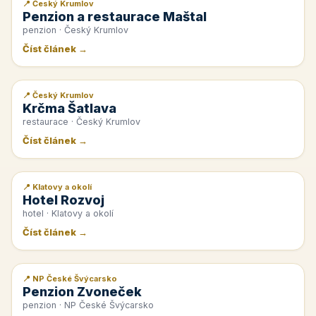
📍 Český Krumlov
📰 PR článek
Penzion a restaurace Maštal
penzion · Český Krumlov
Číst článek →
📍 Český Krumlov
📰 PR článek
Krčma Šatlava
restaurace · Český Krumlov
Číst článek →
📍 Klatovy a okolí
📰 PR článek
Hotel Rozvoj
hotel · Klatovy a okolí
Číst článek →
📍 NP České Švýcarsko
📰 PR článek
Penzion Zvoneček
penzion · NP České Švýcarsko