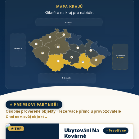
MAPA KRAJŮ
Klikněte na kraj pro nabídku
Polsko
brzy
3
3
3
3
1
Německo
1
brzy
3
Slovensko
2
6 objektů
6
9
11
Rakousko
brzy
⭐ PRÉMIOVÍ PARTNEŘI
Osobně prověřené objekty · rezervace přímo u provozovatele
Chci sem svůj objekt →
★ TOP
Ubytování Na
✓ Prověřeno
Kovárně