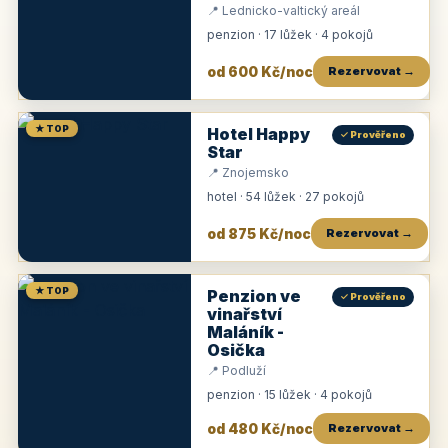
📍 Lednicko-valtický areál
penzion · 17 lůžek · 4 pokojů
od 600 Kč/noc
Rezervovat →
★ TOP
Hotel Happy
✓ Prověřeno
Star
📍 Znojemsko
hotel · 54 lůžek · 27 pokojů
od 875 Kč/noc
Rezervovat →
★ TOP
Penzion ve
✓ Prověřeno
vinařství
Maláník -
Osička
📍 Podluží
penzion · 15 lůžek · 4 pokojů
od 480 Kč/noc
Rezervovat →