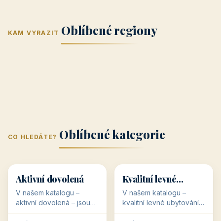
Jižní Morava
Jižní Čechy
(Jihomoravský
(Jihočeský
Střední Čechy
Oblíbené regiony
kraj)
Karlovarský
kraj)
KAM VYRAZIT
Zlínský kraj
Žilinský
(Středočeský
11 objektů
kraj
9 objektů
Liberecký kraj
6 objektů
Plzeňský kraj
4 objekty
kraj)
3 objekty
3 objekty
3 objekty
3 objekty
Oblíbené kategorie
CO HLEDÁTE?
🥾
💰
🥾
💰
36 objektů
34 objektů
Aktivní dovolená
Kvalitní levné
ubytování
V našem katalogu –
V našem katalogu –
aktivní dovolená – jsou
kvalitní levné ubytování –
pro Vás připraveny
jsou pro Vás připraveny