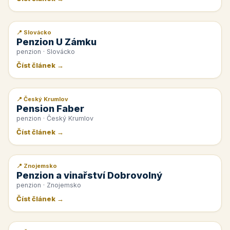
📍 Slovácko
📰 PR článek
Penzion U Zámku
penzion · Slovácko
Číst článek →
📍 Český Krumlov
📰 PR článek
Pension Faber
penzion · Český Krumlov
Číst článek →
📍 Znojemsko
📰 PR článek
Penzion a vinařství Dobrovolný
penzion · Znojemsko
Číst článek →