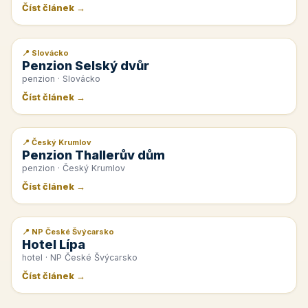
Číst článek →
📍 Slovácko
📰 PR článek
Penzion Selský dvůr
penzion · Slovácko
Číst článek →
📍 Český Krumlov
📰 PR článek
Penzion Thallerův dům
penzion · Český Krumlov
Číst článek →
📍 NP České Švýcarsko
📰 PR článek
Hotel Lípa
hotel · NP České Švýcarsko
Číst článek →