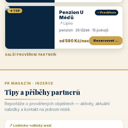
★ TOP
Penzion U
✓ Prověřeno
Méďů
📍 Lipno
penzion · 26 lůžek · 15 pokojů
od 590 Kč/noc
Rezervovat →
DALŠÍ PROVĚŘENÍ PARTNEŘI
Penzion U Zámku
Pension Faber
Penzion a vinařství Dobrovolný
Penzion a restaurace Maštal
Krčma Šatlava
Hotel Rozvoj
Penzion Zvoneček
Penzion Selský dvůr
Penzion Thallerův dům
Hotel Lípa
★
od 500 Kč
★
od 845 Kč
★
od 300 Kč
★
od 360 Kč
★
🍽️
★
od 400 Kč
★
od 550 Kč
★
od 530 Kč
★
od 1 190 Kč
★
od 450 Kč
PR MAGAZÍN · INZERCE
Tipy a příběhy partnerů
Reportáže o prověřených objektech — aktivity, aktuální
nabídky a kontakt na jednom místě.
📍 Lednicko-valtický areál
📰 PR článek