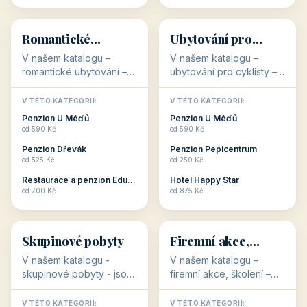
💕
🚴
32 objektů
32 objektů
Romantické
Ubytování pro
ubytování
cyklisty
V našem katalogu –
V našem katalogu –
romantické ubytování –
ubytování pro cyklisty –
jsou pro Vás připraveny
jsou pro Vás připraveny
objekty, které svojí
objekty, které jsou na
V TÉTO KATEGORII:
V TÉTO KATEGORII:
stavbou, polohou anebo
milovníky cykloturistiky
Penzion U Méďů
Penzion U Méďů
zaměřením nabízí
připraveny. Většinou mají
od 590 Kč
od 590 Kč
romantické pobyty.
přímo kolárny a...
Penzion Dřevák
Penzion Pepicentrum
Romantické ...
od 525 Kč
od 250 Kč
Restaurace a penzion Eduard
Hotel Happy Star
👥
💼
od 700 Kč
od 875 Kč
👥
💼
32 objektů
31 objektů
Skupinové pobyty
Firemní akce,
školení
V našem katalogu -
V našem katalogu –
skupinové pobyty - jsou
firemní akce, školení –
pro Vás připraveny
jsou pro Vás připraveny
objekty, které nabízí
objekty, které mají
V TÉTO KATEGORII:
V TÉTO KATEGORII: