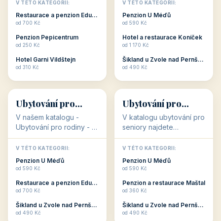
objekty, které s aktivní
objekty, které nabízí
V TÉTO KATEGORII:
V TÉTO KATEGORII:
dovolenou přímo
cenově dostupné
Restaurace a penzion Eduard
Penzion U Méďů
souvisejí. Aktivní
ubytování v ČR. Budete
od 700 Kč
od 590 Kč
dovolená nebo aktivní
překvapeni, že i v nižší
Penzion Pepicentrum
Hotel a restaurace Koníček
odpočinek jso...
c...
od 250 Kč
od 1 170 Kč
Hotel Garni Vildštejn
Šikland u Zvole nad Pernštejnem
👨‍👩‍👧‍👦
🧓
od 310 Kč
od 490 Kč
👨‍👩‍👧‍👦
🧓
34 objektů
33 objektů
Ubytování pro
Ubytování pro
rodiny
seniory
V našem katalogu -
V katalogu ubytování pro
Ubytování pro rodiny -
seniory najdete
jsou pro Vás připraveny
penziony a hotely, které
objekty, které svojí
jsou přizpůsobeny pro
V TÉTO KATEGORII:
V TÉTO KATEGORII:
polohou či vybaveností,
ubytování klientů vyššího
Penzion U Méďů
Penzion U Méďů
nabízí klidné ubytování
věku. Některé z nich
od 590 Kč
od 590 Kč
pro rodiny. Penziony,...
nabízí speciální balíč...
Restaurace a penzion Eduard
Penzion a restaurace Maštal
od 700 Kč
od 360 Kč
Šikland u Zvole nad Pernštejnem
Šikland u Zvole nad Pernštejnem
💕
🚴
od 490 Kč
od 490 Kč