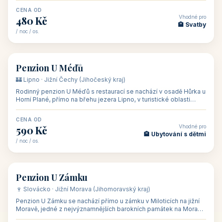
CENA OD
Vhodné pro
480 Kč
🏨 Svatby
/ noc / os.
👥 26
🏡 penzion
Penzion U Méďů
🏰 Lipno · Jižní Čechy (Jihočeský kraj)
Rodinný penzion U Méďů s restaurací se nachází v osadě Hůrka u
Horní Plané, přímo na břehu jezera Lipno, v turistické oblasti
Šumava. Pokoje
CENA OD
Vhodné pro
590 Kč
🏨 Ubytování s dětmi
/ noc / os.
👥 28
🏡 penzion
Penzion U Zámku
🍷 Slovácko · Jižní Morava (Jihomoravský kraj)
Penzion U Zámku se nachází přímo u zámku v Miloticích na jižní
Moravě, jedné z nejvýznamnějších barokních památek na Moravě,
v budově bývalé