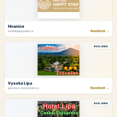
Hnanice
Navštívit →
hotelhappystar.cz
REKLAMA
Vysoká Lípa
Navštívit →
penzion-zvonecek.cz
REKLAMA