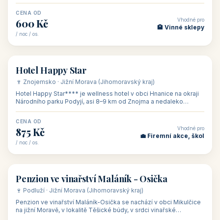
asi 8 km od dáln
CENA OD
Vhodné pro
600 Kč
🏨 Vinné sklepy
/ noc / os.
👥 54
🏨 hotel
Hotel Happy Star
🍷 Znojemsko · Jižní Morava (Jihomoravský kraj)
Hotel Happy Star**** je wellness hotel v obci Hnanice na okraji
Národního parku Podyjí, asi 8–9 km od Znojma a nedaleko
rakouských hranic, v
CENA OD
Vhodné pro
875 Kč
💼 Firemní akce, škol
/ noc / os.
👥 15
🏡 penzion
Penzion ve vinařství Maláník - Osička
🍷 Podluží · Jižní Morava (Jihomoravský kraj)
Penzion ve vinařství Maláník-Osička se nachází v obci Mikulčice
na jižní Moravě, v lokalitě Těšické búdy, v srdci vinařské
podoblasti Slovác