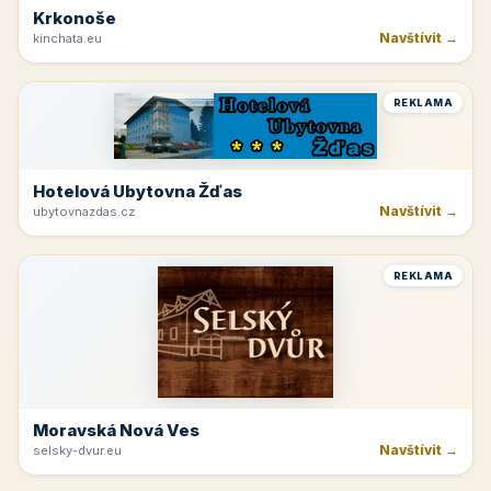
Krkonoše
Navštívit →
kinchata.eu
REKLAMA
Hotelová Ubytovna Žďas
Navštívit →
ubytovnazdas.cz
REKLAMA
Moravská Nová Ves
Navštívit →
selsky-dvur.eu