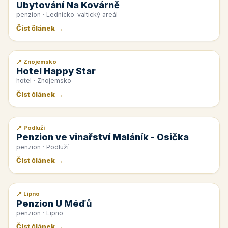
Ubytování Na Kovárně
penzion · Lednicko-valtický areál
Číst článek →
📍 Znojemsko
📰 PR článek
Hotel Happy Star
hotel · Znojemsko
Číst článek →
📍 Podluží
📰 PR článek
Penzion ve vinařství Maláník - Osička
penzion · Podluží
Číst článek →
📍 Lipno
📰 PR článek
Penzion U Méďů
penzion · Lipno
Číst článek →