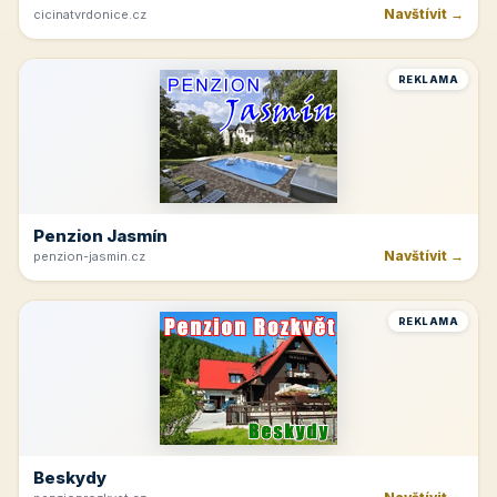
Navštívit →
cicinatvrdonice.cz
REKLAMA
Penzion Jasmín
Navštívit →
penzion-jasmin.cz
REKLAMA
Beskydy