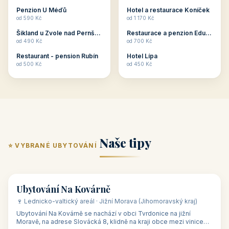
ubytování skupin v
zkušenosti pořádat i
Penzion U Méďů
Hotel a restaurace Koníček
penzionech, hotelích a
menší firemní akce a
od 590 Kč
od 1 170 Kč
apartmánech v ČR.
firemní školení, ale také
Šikland u Zvole nad Pernštejnem
Restaurace a penzion Eduard
Budete překva...
ob...
od 490 Kč
od 700 Kč
Restaurant - pension Rubín
Hotel Lípa
od 500 Kč
od 450 Kč
Naše tipy
⭐ VYBRANÉ UBYTOVÁNÍ
👥 17
🏡 penzion
Ubytování Na Kovárně
🍷 Lednicko-valtický areál · Jižní Morava (Jihomoravský kraj)
Ubytování Na Kovárně se nachází v obci Tvrdonice na jižní
Moravě, na adrese Slovácká 8, klidně na kraji obce mezi vinicemi,