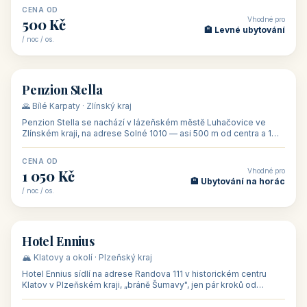
CENA OD
Vhodné pro
500 Kč
🏨 Levné ubytování
/ noc / os.
👥 44
🏡 penzion
Penzion Stella
🌄 Bílé Karpaty · Zlínský kraj
Penzion Stella se nachází v lázeňském městě Luhačovice ve
Zlínském kraji, na adrese Solné 1010 — asi 500 m od centra a 1
km od lázeňské kolo
CENA OD
Vhodné pro
1 050 Kč
🏨 Ubytování na horác
/ noc / os.
👥 50
🏨 hotel
Hotel Ennius
🏔️ Klatovy a okolí · Plzeňský kraj
Hotel Ennius sídlí na adrese Randova 111 v historickém centru
Klatov v Plzeňském kraji, „bráně Šumavy", jen pár kroků od
hlavního náměs