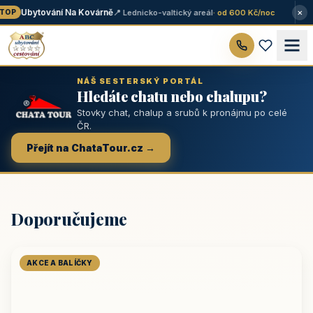
×
Ubytování Na Kovárně
📍 Lednicko-valtický areál
· od 600 Kč/noc
OP
NÁŠ SESTERSKÝ PORTÁL
Hledáte chatu nebo chalupu?
Stovky chat, chalup a srubů k pronájmu po celé
ČR.
Přejít na ChataTour.cz →
Doporučujeme
AKCE A BALÍČKY