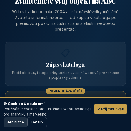
Zviditelněte svůj objekt na ABC
Web s tradicí od roku 2004 a tisíci návštěvníky měsíčně.
Vyberte si formát inzerce — od zápisu v katalogu po
prémiovou pozici na titulní straně s vlastní webovou
prezentací.
📋
Zápis v katalogu
Profil objektu, fotogalerie, kontakt, vlastní webová prezentace
a poptávky zdarma.
NEJPRODÁVANĚJŠÍ
⭐
🍪 Cookies & soukromí
Používáme cookies pro funkčnost webu. Volitelně i
✓ Přijmout vše
💬
Prémiový partner
pro analytiku a marketing.
Jen nutné
TOP pozice na titulce, přednost ve výpisech, zlatý odznak a
Detaily
🖥️ Desktop verze
Design
banner.