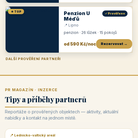
★ TOP
Penzion U
✓ Prověřeno
Méďů
📍 Lipno
penzion · 26 lůžek · 15 pokojů
od 590 Kč/noc
Rezervovat →
DALŠÍ PROVĚŘENÍ PARTNEŘI
Penzion U Zámku
Pension Faber
Penzion a vinařství Dobrovolný
Penzion a restaurace Maštal
Krčma Šatlava
Hotel Rozvoj
Penzion Zvoneček
Penzion Selský dvůr
Penzion Thallerův dům
Hotel Lípa
★
od 500 Kč
★
od 845 Kč
★
od 300 Kč
★
od 360 Kč
★
🍽️
★
od 400 Kč
★
od 550 Kč
★
od 530 Kč
★
od 1 190 Kč
★
od 450 Kč
PR MAGAZÍN · INZERCE
Tipy a příběhy partnerů
Reportáže o prověřených objektech — aktivity, aktuální
nabídky a kontakt na jednom místě.
📍 Lednicko-valtický areál
📰 PR článek