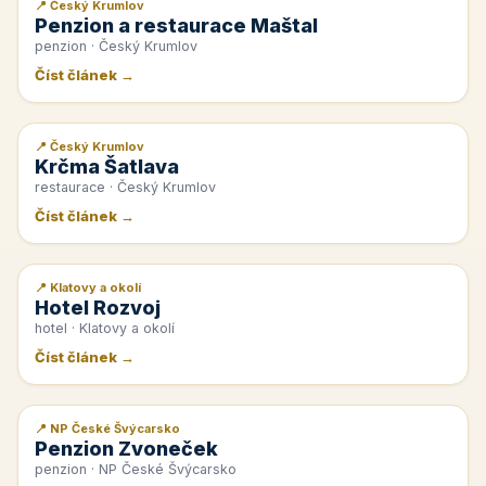
📍 Český Krumlov
📰 PR článek
Penzion a restaurace Maštal
penzion · Český Krumlov
Číst článek →
📍 Český Krumlov
📰 PR článek
Krčma Šatlava
restaurace · Český Krumlov
Číst článek →
📍 Klatovy a okolí
📰 PR článek
Hotel Rozvoj
hotel · Klatovy a okolí
Číst článek →
📍 NP České Švýcarsko
📰 PR článek
Penzion Zvoneček
penzion · NP České Švýcarsko