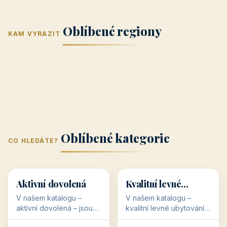
Jižní Morava
Jižní Čechy
(Jihomoravský
(Jihočeský
Střední Čechy
Oblíbené regiony
kraj)
Karlovarský
kraj)
KAM VYRAZIT
Zlínský kraj
Žilinský
(Středočeský
11 objektů
kraj
9 objektů
Liberecký kraj
6 objektů
Plzeňský kraj
4 objekty
kraj)
3 objekty
3 objekty
3 objekty
3 objekty
Oblíbené kategorie
CO HLEDÁTE?
🥾
💰
🥾
💰
36 objektů
34 objektů
Aktivní dovolená
Kvalitní levné
ubytování
V našem katalogu –
V našem katalogu –
aktivní dovolená – jsou
kvalitní levné ubytování –
pro Vás připraveny
jsou pro Vás připraveny