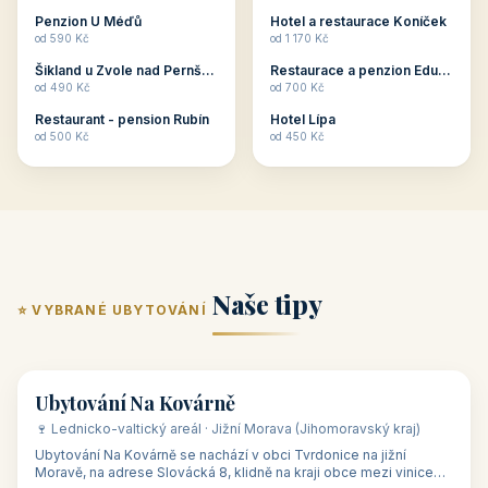
ubytování skupin v
zkušenosti pořádat i
Penzion U Méďů
Hotel a restaurace Koníček
penzionech, hotelích a
menší firemní akce a
od 590 Kč
od 1 170 Kč
apartmánech v ČR.
firemní školení, ale také
Šikland u Zvole nad Pernštejnem
Restaurace a penzion Eduard
Budete překva...
ob...
od 490 Kč
od 700 Kč
Restaurant - pension Rubín
Hotel Lípa
od 500 Kč
od 450 Kč
Naše tipy
⭐ VYBRANÉ UBYTOVÁNÍ
👥 17
🏡 penzion
Ubytování Na Kovárně
🍷 Lednicko-valtický areál · Jižní Morava (Jihomoravský kraj)
Ubytování Na Kovárně se nachází v obci Tvrdonice na jižní
Moravě, na adrese Slovácká 8, klidně na kraji obce mezi vinicemi,