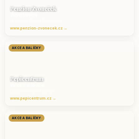
Penzion Zvoneček
Jetřichovice
ubytování České Švýcarsko
www.penzion-zvonecek.cz →
AKCE A BALÍČKY
Pepicentrum
Velké Karlovice
Ubytování v Beskydech
www.pepicentrum.cz →
AKCE A BALÍČKY