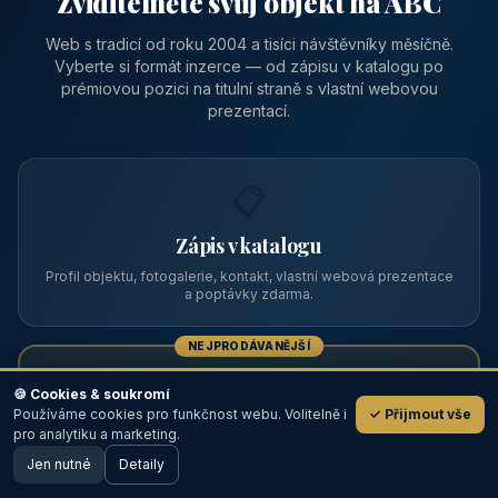
Zviditelněte svůj objekt na ABC
Web s tradicí od roku 2004 a tisíci návštěvníky měsíčně.
Vyberte si formát inzerce — od zápisu v katalogu po
prémiovou pozici na titulní straně s vlastní webovou
prezentací.
📋
Zápis v katalogu
Profil objektu, fotogalerie, kontakt, vlastní webová prezentace
a poptávky zdarma.
NEJPRODÁVANĚJŠÍ
⭐
🍪 Cookies & soukromí
Používáme cookies pro funkčnost webu. Volitelně i
✓ Přijmout vše
💬
Prémiový partner
pro analytiku a marketing.
Jen nutné
TOP pozice na titulce, přednost ve výpisech, zlatý odznak a
Detaily
🖥️ Desktop verze
Design
banner.