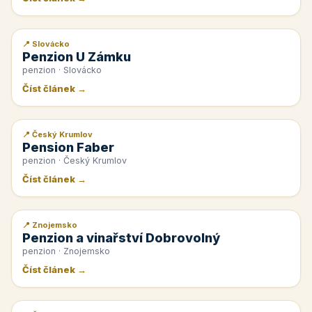
📍 Slovácko
📰 PR článek
Penzion U Zámku
penzion · Slovácko
Číst článek →
📍 Český Krumlov
📰 PR článek
Pension Faber
penzion · Český Krumlov
Číst článek →
📍 Znojemsko
📰 PR článek
Penzion a vinařství Dobrovolný
penzion · Znojemsko
Číst článek →