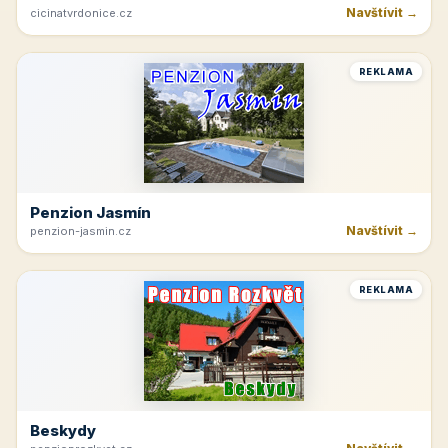
Navštívit →
cicinatvrdonice.cz
REKLAMA
Penzion Jasmín
Navštívit →
penzion-jasmin.cz
REKLAMA
Beskydy