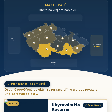
MAPA KRAJŮ
Klikněte na kraj pro nabídku
Polsko
brzy
3
3
3
3
1
Německo
1
brzy
3
Slovensko
2
6 objektů
6
9
11
Rakousko
brzy
⭐ PRÉMIOVÍ PARTNEŘI
Osobně prověřené objekty · rezervace přímo u provozovatele
Chci sem svůj objekt →
★ TOP
Ubytování Na
✓ Prověřeno
Kovárně