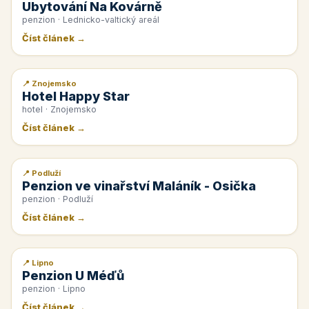
Ubytování Na Kovárně
penzion · Lednicko-valtický areál
Číst článek →
📍 Znojemsko
📰 PR článek
Hotel Happy Star
hotel · Znojemsko
Číst článek →
📍 Podluží
📰 PR článek
Penzion ve vinařství Maláník - Osička
penzion · Podluží
Číst článek →
📍 Lipno
📰 PR článek
Penzion U Méďů
penzion · Lipno
Číst článek →