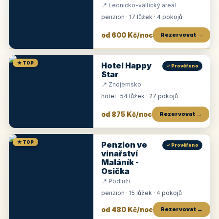
📍 Lednicko-valtický areál
penzion · 17 lůžek · 4 pokojů
od 600 Kč/noc
Rezervovat →
★ TOP
Hotel Happy
✓ Prověřeno
Star
📍 Znojemsko
hotel · 54 lůžek · 27 pokojů
od 875 Kč/noc
Rezervovat →
★ TOP
Penzion ve
✓ Prověřeno
vinařství
Maláník -
Osička
📍 Podluží
penzion · 15 lůžek · 4 pokojů
od 480 Kč/noc
Rezervovat →