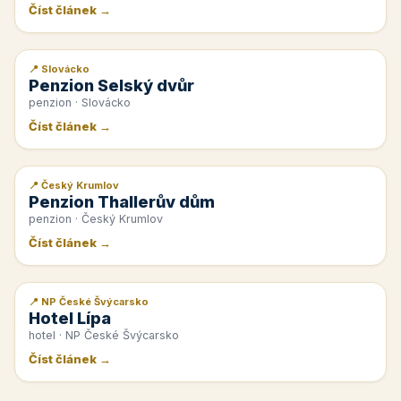
Číst článek →
📍 Slovácko
📰 PR článek
Penzion Selský dvůr
penzion · Slovácko
Číst článek →
📍 Český Krumlov
📰 PR článek
Penzion Thallerův dům
penzion · Český Krumlov
Číst článek →
📍 NP České Švýcarsko
📰 PR článek
Hotel Lípa
hotel · NP České Švýcarsko
Číst článek →