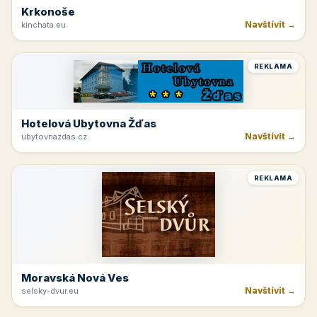
Krkonoše
Navštívit →
kinchata.eu
REKLAMA
Hotelová Ubytovna Žďas
Navštívit →
ubytovnazdas.cz
REKLAMA
Moravská Nová Ves
Navštívit →
selsky-dvur.eu