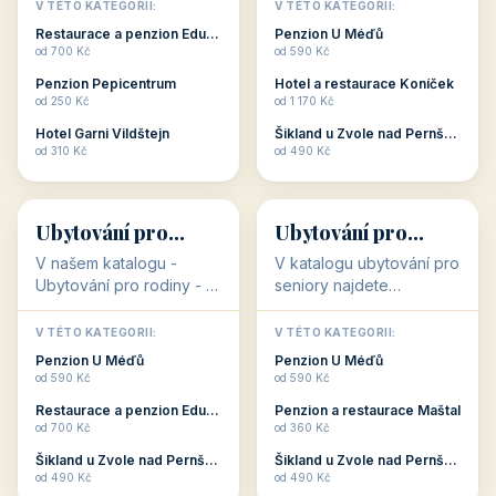
objekty, které s aktivní
objekty, které nabízí
V TÉTO KATEGORII:
V TÉTO KATEGORII:
dovolenou přímo
cenově dostupné
Restaurace a penzion Eduard
Penzion U Méďů
souvisejí. Aktivní
ubytování v ČR. Budete
od 700 Kč
od 590 Kč
dovolená nebo aktivní
překvapeni, že i v nižší
Penzion Pepicentrum
Hotel a restaurace Koníček
odpočinek jso...
c...
od 250 Kč
od 1 170 Kč
Hotel Garni Vildštejn
Šikland u Zvole nad Pernštejnem
👨‍👩‍👧‍👦
🧓
od 310 Kč
od 490 Kč
👨‍👩‍👧‍👦
🧓
34 objektů
33 objektů
Ubytování pro
Ubytování pro
rodiny
seniory
V našem katalogu -
V katalogu ubytování pro
Ubytování pro rodiny -
seniory najdete
jsou pro Vás připraveny
penziony a hotely, které
objekty, které svojí
jsou přizpůsobeny pro
V TÉTO KATEGORII:
V TÉTO KATEGORII:
polohou či vybaveností,
ubytování klientů vyššího
Penzion U Méďů
Penzion U Méďů
nabízí klidné ubytování
věku. Některé z nich
od 590 Kč
od 590 Kč
pro rodiny. Penziony,...
nabízí speciální balíč...
Restaurace a penzion Eduard
Penzion a restaurace Maštal
od 700 Kč
od 360 Kč
Šikland u Zvole nad Pernštejnem
Šikland u Zvole nad Pernštejnem
💕
🚴
od 490 Kč
od 490 Kč