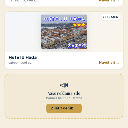
Navštívit →
penzionrozkvet.cz
REKLAMA
Hotel U Hada
Navštívit →
zatec-hotel.cz
📣
Vaše reklama zde
Banner na titulní straně
Zjistit ceník →