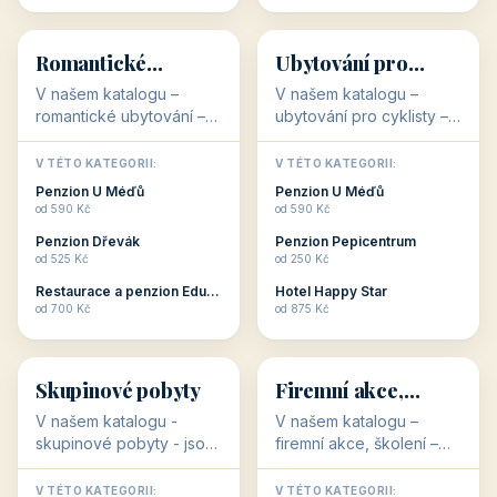
💕
🚴
32 objektů
32 objektů
Romantické
Ubytování pro
ubytování
cyklisty
V našem katalogu –
V našem katalogu –
romantické ubytování –
ubytování pro cyklisty –
jsou pro Vás připraveny
jsou pro Vás připraveny
objekty, které svojí
objekty, které jsou na
V TÉTO KATEGORII:
V TÉTO KATEGORII:
stavbou, polohou anebo
milovníky cykloturistiky
Penzion U Méďů
Penzion U Méďů
zaměřením nabízí
připraveny. Většinou mají
od 590 Kč
od 590 Kč
romantické pobyty.
přímo kolárny a...
Penzion Dřevák
Penzion Pepicentrum
Romantické ...
od 525 Kč
od 250 Kč
Restaurace a penzion Eduard
Hotel Happy Star
👥
💼
od 700 Kč
od 875 Kč
👥
💼
32 objektů
31 objektů
Skupinové pobyty
Firemní akce,
školení
V našem katalogu -
V našem katalogu –
skupinové pobyty - jsou
firemní akce, školení –
pro Vás připraveny
jsou pro Vás připraveny
objekty, které nabízí
objekty, které mají
V TÉTO KATEGORII:
V TÉTO KATEGORII: