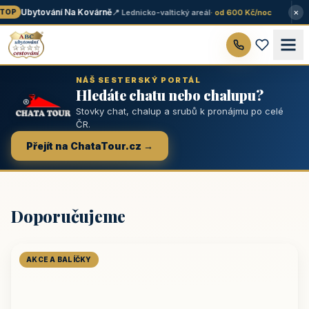
×
Ubytování Na Kovárně
📍 Lednicko-valtický areál
· od 600 Kč/noc
OP
NÁŠ SESTERSKÝ PORTÁL
Hledáte chatu nebo chalupu?
Stovky chat, chalup a srubů k pronájmu po celé
ČR.
Přejít na ChataTour.cz →
Doporučujeme
AKCE A BALÍČKY