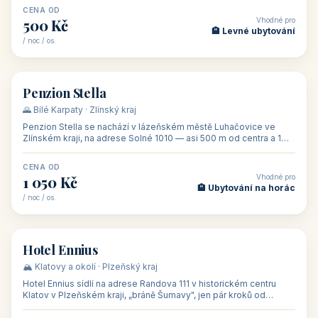
CENA OD
Vhodné pro
500 Kč
🏨 Levné ubytování
/ noc / os.
👥 44
🏡 penzion
Penzion Stella
🌄 Bílé Karpaty · Zlínský kraj
Penzion Stella se nachází v lázeňském městě Luhačovice ve
Zlínském kraji, na adrese Solné 1010 — asi 500 m od centra a 1
km od lázeňské kolo
CENA OD
Vhodné pro
1 050 Kč
🏨 Ubytování na horác
/ noc / os.
👥 50
🏨 hotel
Hotel Ennius
🏔️ Klatovy a okolí · Plzeňský kraj
Hotel Ennius sídlí na adrese Randova 111 v historickém centru
Klatov v Plzeňském kraji, „bráně Šumavy", jen pár kroků od
hlavního náměs