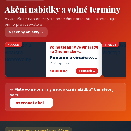
Akční nabídky a volné termíny
Vyzkoušejte tyto objekty se speciální nabídkou — kontaktujte
přímo provozovatele
Všechny objekty →
⚡ AKCE
⚡ AKCE
Volné termíny ve vinařství
na Znojemsku -
degustace vín
Penzion a vinařství
Dobrovolný
📍 Znojemsko
od 300 Kč
Zobrazit →
📣 Máte volné termíny nebo akční nabídku? Umístěte ji
sem.
Inzerovat akci →
OD ROKU 2004 · OSOBNĚ PROVĚŘENÉ