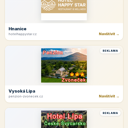
Hnanice
Navštívit →
hotelhappystar.cz
REKLAMA
Vysoká Lípa
Navštívit →
penzion-zvonecek.cz
REKLAMA