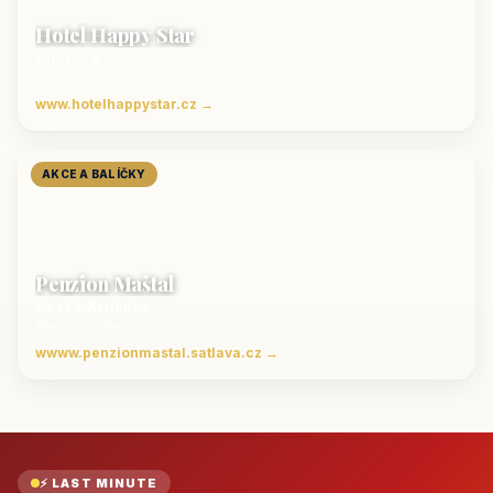
Hotel Happy Star
Hnanice
Luxusní ubytování jižní Morava
www.hotelhappystar.cz →
AKCE A BALÍČKY
Penzion Maštal
Český Krumlov
Penzion a restaurace
wwww.penzionmastal.satlava.cz →
⚡ LAST MINUTE