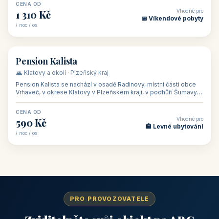
CENA OD
Vhodné pro
1 310 Kč
📅 Víkendové pobyty
/ noc / os.
👥 40
🏡 penzion
Pension Kalista
🏔️ Klatovy a okolí · Plzeňský kraj
Pension Kalista se nachází v osadě Radinovy, místní části obce
Vrhaveč, v okrese Klatovy v Plzeňském kraji, v podhůří Šumavy
— do města Klat
CENA OD
Vhodné pro
590 Kč
🏨 Levné ubytování
/ noc / os.
PRO PROVOZOVATELE