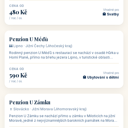
CENA OD
Vhodné pro
480 Kč
🏨 Svatby
/ noc / os.
👥 26
🏡 penzion
Penzion U Méďů
🏰 Lipno · Jižní Čechy (Jihočeský kraj)
Rodinný penzion U Méďů s restaurací se nachází v osadě Hůrka u
Horní Plané, přímo na břehu jezera Lipno, v turistické oblasti
Šumava. Pokoje
CENA OD
Vhodné pro
590 Kč
🏨 Ubytování s dětmi
/ noc / os.
👥 28
🏡 penzion
Penzion U Zámku
🍷 Slovácko · Jižní Morava (Jihomoravský kraj)
Penzion U Zámku se nachází přímo u zámku v Miloticích na jižní
Moravě, jedné z nejvýznamnějších barokních památek na Moravě,
v budově bývalé