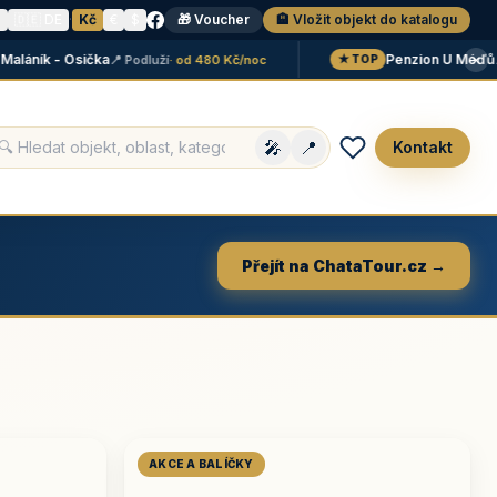
N
🇩🇪 DE
·
Kč
€
$
🎁 Voucher
🏨 Vložit objekt do katalogu
×
áník - Osička
Penzion U Méďů
📍 Podluží
· od 480 Kč/noc
📍 Li
★ TOP
🎤
📍
Kontakt
Přejít na ChataTour.cz →
AKCE A BALÍČKY