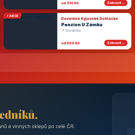
od 310 Kč
Zobrazit →
⚡ AKCE
Dovolená Kyjovské Dolňácko
Penzion U Zámku
📍 Slovácko
od 500 Kč
Zobrazit →
ředníků.
nů a vinných sklepů po celé ČR.