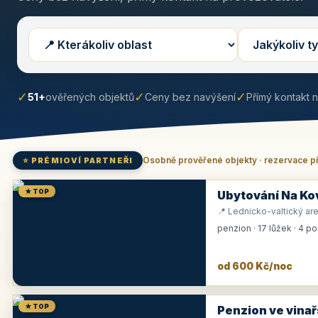
✓
✓
✓
51+
ověřených objektů
Ceny bez navýšení
Přímý kontakt 
Osobně prověřené objekty · rezervace p
⭐ PRÉMIOVÍ PARTNEŘI
★ TOP
Ubytování Na Ko
📍 Lednicko-valtický are
penzion · 17 lůžek · 4 p
od 600 Kč/noc
★ TOP
Penzion ve vinař