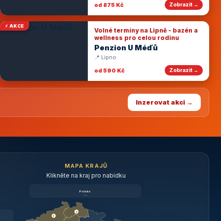
od 875 Kč
Zobrazit →
⚡ AKCE
Volné termíny na Lipně - bazén a
wellness pro celou rodinu
Penzion U Méďů
📍 Lipno
od 590 Kč
Zobrazit →
Inzerovat akci →
MAPA KRAJŮ
Klikněte na kraj pro nabídku
Polsko
brzy
3
3