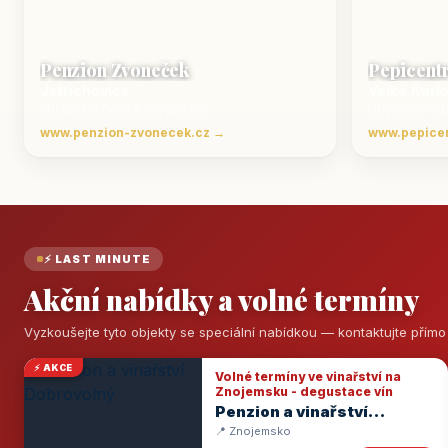
Penzion Zvoneček
Pepicent
Jetřichovice
Velké Karl
ubytování České Švýcarsko
Ubytování v 
www.penzion-zvonecek.cz →
www.pepice
⚡ LAST MINUTE
Akční nabídky a volné termíny
Vyzkoušejte tyto objekty se speciální nabídkou — kontaktujte přím
⚡ AKCE
Volné termíny ve vinařství na
Znojemsku - degustace vín
Penzion a vinařství
Dobrovolný
📍 Znojemsko