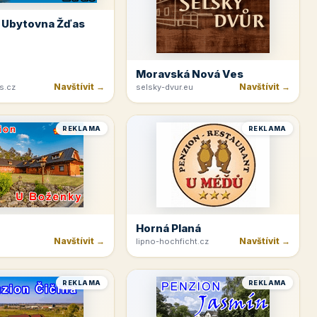
 Ubytovna Žďas
Moravská Nová Ves
Navštívit →
Navštívit →
s.cz
selsky-dvur.eu
REKLAMA
REKLAMA
Horná Planá
Navštívit →
Navštívit →
lipno-hochficht.cz
REKLAMA
REKLAMA