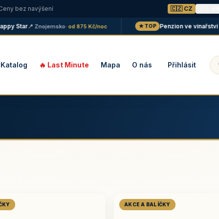
 Ceny bez navýšení
🇨🇿 CZ
🇬🇧 E
 Star
Penzion ve vinařství Mal
📍 Znojemsko
· od 875 Kč/noc
★ TOP
Katalog
🔥 Last Minute
Mapa
O nás
Přihlásit
ÍČKY
AKCE A BALÍČKY