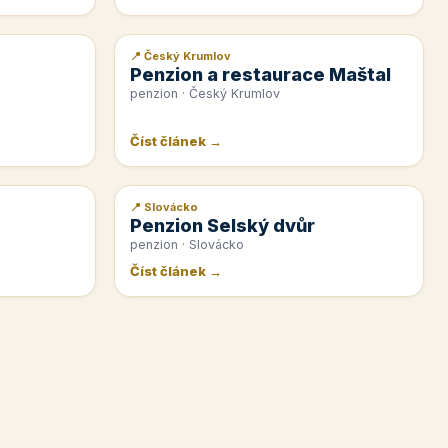
📍 Český Krumlov
📰 PR článek
Penzion a restaurace Maštal
penzion · Český Krumlov
Číst článek →
📍 Slovácko
📰 PR článek
Penzion Selský dvůr
penzion · Slovácko
Číst článek →