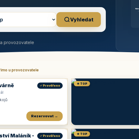
Něm
b
Vyhledat
na provozovatele
římo u provozovatele
★ TOP
várně
✓ Prověřeno
ál
okojů
Rezervovat →
★ TOP
ství Maláník -
✓ Prověřeno