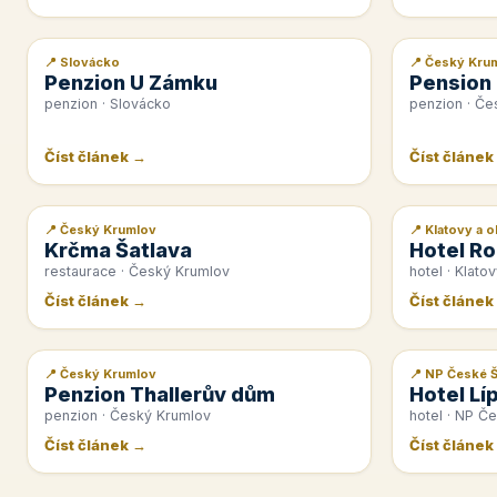
📍 Slovácko
📍 Český Kru
📰 PR článek
📰 PR článek
Penzion U Zámku
Pension
penzion · Slovácko
penzion · Če
Číst článek →
Číst článek
📍 Český Krumlov
📍 Klatovy a o
📰 PR článek
📰 PR článek
Krčma Šatlava
Hotel Ro
restaurace · Český Krumlov
hotel · Klatov
Číst článek →
Číst článek
📍 Český Krumlov
📍 NP České 
📰 PR článek
📰 PR článek
Penzion Thallerův dům
Hotel Lí
penzion · Český Krumlov
hotel · NP Č
Číst článek →
Číst článek