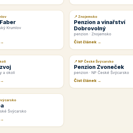
mlov
📍 Znojemsko
📰 PR článek
 Faber
Penzion a vinařství
Dobrovolný
ský Krumlov
penzion · Znojemsko
 →
Číst článek →
kolí
📍 NP České Švýcarsko
📰 PR článek
zvoj
Penzion Zvoneček
y a okolí
penzion · NP České Švýcarsko
 →
Číst článek →
Švýcarsko
pa
eské Švýcarsko
 →