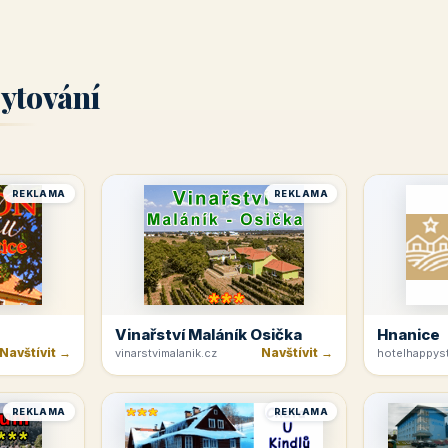
ytování
REKLAMA
REKLAMA
Vinařství Maláník Osička
Hnanice
Navštívit →
Navštívit →
vinarstvimalanik.cz
hotelhappyst
REKLAMA
REKLAMA