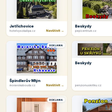
Jetřichovice
Beskydy
Navštívit →
hotelvysokalipa.cz
pepicentrum.cz
REKLAMA
Beskydy
Špindlerův Mlýn
Navštívit →
moravskabouda.cz
penzionuskritku.cz
REKLAMA