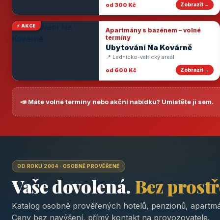
od 300 Kč
Zobrazit →
⚡ AKCE
Apartmány s bazénem – volné
termíny
Ubytování Na Kovárně
📍 Lednicko-valtický areál
od 600 Kč
Zobrazit →
📣 Máte volné termíny nebo akční nabídku? Umístěte ji sem.
OD ROKU 2004 · OSOBNĚ PROVĚŘENÉ
Vaše dovolená.
Bez prost
Katalog osobně prověřených hotelů, penzionů, apartmá
Ceny bez navýšení, přímý kontakt na provozovatele.