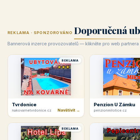
Doporučená ub
REKLAMA · SPONZOROVÁNO
Bannerová inzerce provozovatelů — klikněte pro web partnera
REKLAMA
Tvrdonice
Penzion U Zámku
Navštívit →
nakovarnetvrdonice.cz
penzionmilotice.cz
REKLAMA