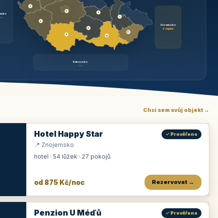
3
3
1
ecko
1
rzy
3
Slovensko
2
6 objektů
6
9
11
Rakousko
brzy
Chci sem svůj objekt →
Hotel Happy Star
✓ Prověřeno
📍 Znojemsko
hotel · 54 lůžek · 27 pokojů
od 875 Kč/noc
Rezervovat →
Penzion U Méďů
✓ Prověřeno