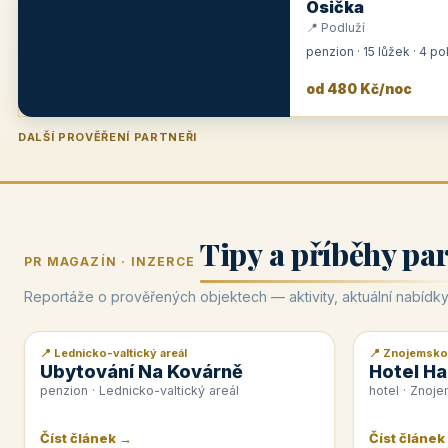
Osička
📍 Podluží
penzion · 15 lůžek · 4 p
od 480 Kč/noc
DALŠÍ PROVĚŘENÍ PARTNEŘI
Penzion U Zámku
Pension Faber
Penzion a vinařství Dobrovolný
Hotel Lípa
★
od 500 Kč
★
od 845 Kč
★
od 300 Kč
★
od 450 Kč
Tipy a příběhy pa
PR MAGAZÍN · INZERCE
Reportáže o prověřených objektech — aktivity, aktuální nabídky
📍 Lednicko-valtický areál
📍 Znojemsko
📰 PR článek
📰 PR článek
Ubytování Na Kovárně
Hotel Ha
penzion · Lednicko-valtický areál
hotel · Znoj
Číst článek →
Číst článek