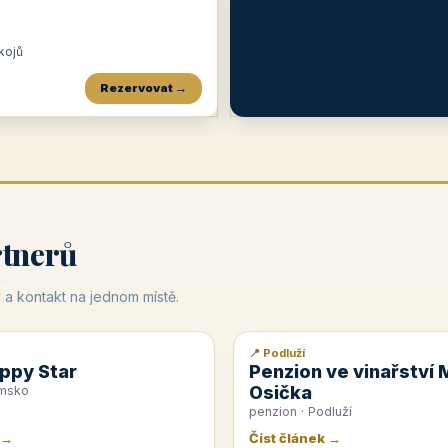
okojů
Rezervovat →
Penzion a restaurace Maštal
Krčma Šatlava
Hotel Rozvoj
★
od 360 Kč
★
🍽️
★
od 400 Kč
rtnerů
 a kontakt na jednom místě.
📍 Podluží
📰 PR článek
ppy Star
Penzion ve vinařství 
Osička
emsko
penzion · Podluží
 →
Číst článek →