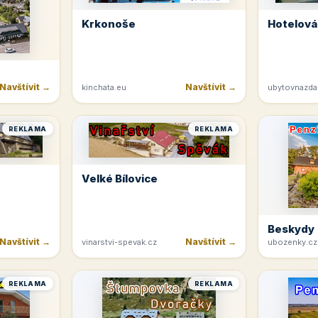
Krkonoše
Hotelová
Navštívit →
Navštívit →
kinchata.eu
ubytovnazda
REKLAMA
REKLAMA
Velké Bílovice
Beskydy
Navštívit →
Navštívit →
vinarstvi-spevak.cz
ubozenky.cz
REKLAMA
REKLAMA