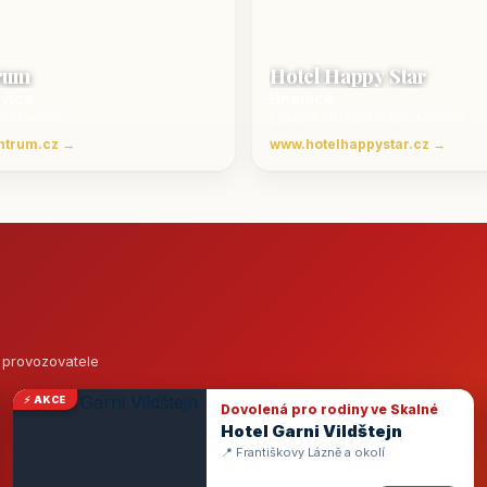
rum
Hotel Happy Star
ovice
Hnanice
Beskydech
Luxusní ubytování jižní Morava
ntrum.cz →
www.hotelhappystar.cz →
o provozovatele
⚡ AKCE
Dovolená pro rodiny ve Skalné
Hotel Garni Vildštejn
📍 Františkovy Lázně a okolí