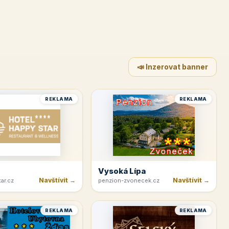
📣 Inzerovat banner
REKLAMA
REKLAMA
Vysoká Lípa
Navštívit →
Navštívit →
ar.cz
penzion-zvonecek.cz
REKLAMA
REKLAMA