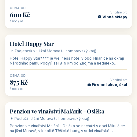
asi 8 km od dáln
CENA OD
Vhodné pro
600 Kč
🏨 Vinné sklepy
/ noc / os.
👥 54
🏨 hotel
Hotel Happy Star
🍷 Znojemsko · Jižní Morava (Jihomoravský kraj)
Hotel Happy Star**** je wellness hotel v obci Hnanice na okraji
Národního parku Podyjí, asi 8–9 km od Znojma a nedaleko
rakouských hranic, v
CENA OD
Vhodné pro
875 Kč
💼 Firemní akce, škol
/ noc / os.
👥 15
🏡 penzion
Penzion ve vinařství Maláník - Osička
🍷 Podluží · Jižní Morava (Jihomoravský kraj)
Penzion ve vinařství Maláník-Osička se nachází v obci Mikulčice
na jižní Moravě, v lokalitě Těšické búdy, v srdci vinařské
podoblasti Slovác