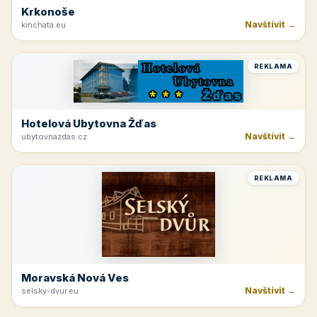
Krkonoše
Navštívit →
kinchata.eu
REKLAMA
Hotelová Ubytovna Žďas
Navštívit →
ubytovnazdas.cz
REKLAMA
Moravská Nová Ves
Navštívit →
selsky-dvur.eu