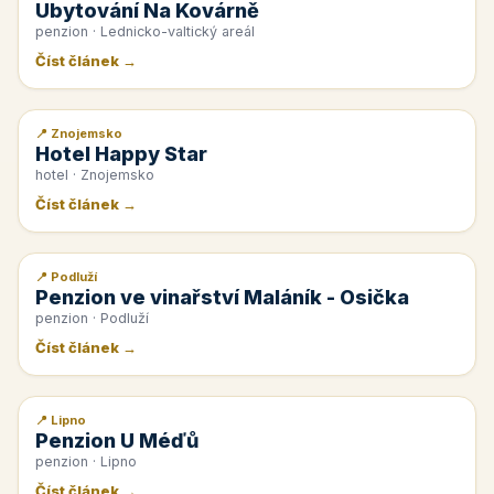
Ubytování Na Kovárně
penzion · Lednicko-valtický areál
Číst článek →
📍 Znojemsko
📰 PR článek
Hotel Happy Star
hotel · Znojemsko
Číst článek →
📍 Podluží
📰 PR článek
Penzion ve vinařství Maláník - Osička
penzion · Podluží
Číst článek →
📍 Lipno
📰 PR článek
Penzion U Méďů
penzion · Lipno
Číst článek →