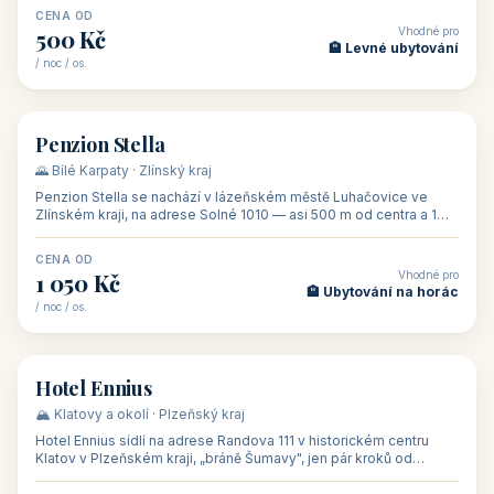
CENA OD
Vhodné pro
500 Kč
🏨 Levné ubytování
/ noc / os.
👥 44
🏡 penzion
Penzion Stella
🌄 Bílé Karpaty · Zlínský kraj
Penzion Stella se nachází v lázeňském městě Luhačovice ve
Zlínském kraji, na adrese Solné 1010 — asi 500 m od centra a 1
km od lázeňské kolo
CENA OD
Vhodné pro
1 050 Kč
🏨 Ubytování na horác
/ noc / os.
👥 50
🏨 hotel
Hotel Ennius
🏔️ Klatovy a okolí · Plzeňský kraj
Hotel Ennius sídlí na adrese Randova 111 v historickém centru
Klatov v Plzeňském kraji, „bráně Šumavy", jen pár kroků od
hlavního náměs