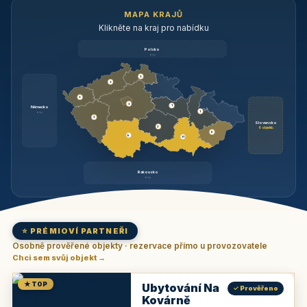
MAPA KRAJŮ
Klikněte na kraj pro nabídku
Polsko
brzy
3
3
3
3
1
Německo
1
brzy
3
Slovensko
2
6 objektů
6
9
11
Rakousko
brzy
⭐ PRÉMIOVÍ PARTNEŘI
Osobně prověřené objekty · rezervace přímo u provozovatele
Chci sem svůj objekt →
★ TOP
Ubytování Na
✓ Prověřeno
Kovárně