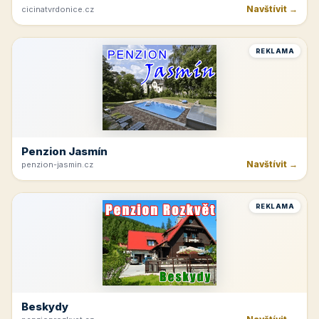
Navštívit →
cicinatvrdonice.cz
REKLAMA
Penzion Jasmín
Navštívit →
penzion-jasmin.cz
REKLAMA
Beskydy