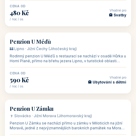
CENA OD
Vhodné pro
480 Kč
🏨 Svatby
/ noc / os.
👥 26
🏡 penzion
Penzion U Méďů
🏰 Lipno · Jižní Čechy (Jihočeský kraj)
Rodinný penzion U Méďů s restaurací se nachází v osadě Hůrka u
Horní Plané, přímo na břehu jezera Lipno, v turistické oblasti
Šumava. Pokoje
CENA OD
Vhodné pro
590 Kč
🏨 Ubytování s dětmi
/ noc / os.
👥 28
🏡 penzion
Penzion U Zámku
🍷 Slovácko · Jižní Morava (Jihomoravský kraj)
Penzion U Zámku se nachází přímo u zámku v Miloticích na jižní
Moravě, jedné z nejvýznamnějších barokních památek na Moravě,
v budově bývalé