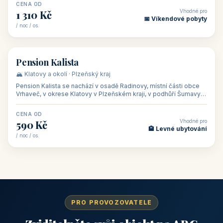
CENA OD
Vhodné pro
1 310 Kč
📅 Víkendové pobyty
/ noc / os.
👥 40
🏡 penzion
Pension Kalista
🏔️ Klatovy a okolí · Plzeňský kraj
Pension Kalista se nachází v osadě Radinovy, místní části obce
Vrhaveč, v okrese Klatovy v Plzeňském kraji, v podhůří Šumavy
— do města Klat
CENA OD
Vhodné pro
590 Kč
🏨 Levné ubytování
/ noc / os.
PRO PROVOZOVATELE