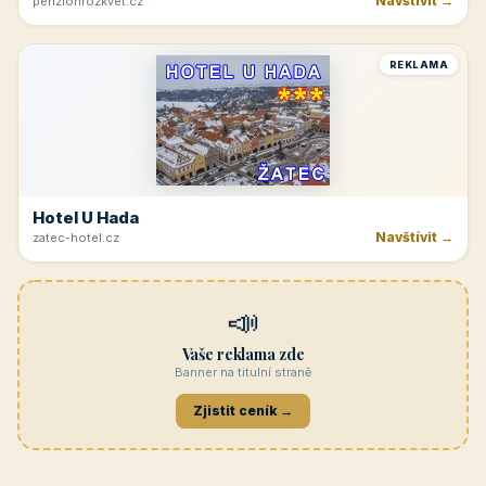
Navštívit →
penzionrozkvet.cz
REKLAMA
Hotel U Hada
Navštívit →
zatec-hotel.cz
📣
Vaše reklama zde
Banner na titulní straně
Zjistit ceník →