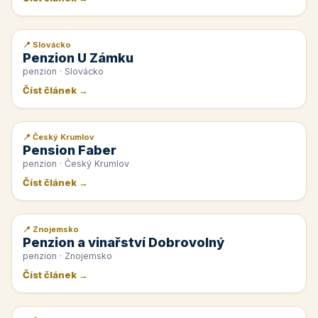
📍 Slovácko
📰 PR článek
Penzion U Zámku
penzion · Slovácko
Číst článek →
📍 Český Krumlov
📰 PR článek
Pension Faber
penzion · Český Krumlov
Číst článek →
📍 Znojemsko
📰 PR článek
Penzion a vinařství Dobrovolný
penzion · Znojemsko
Číst článek →