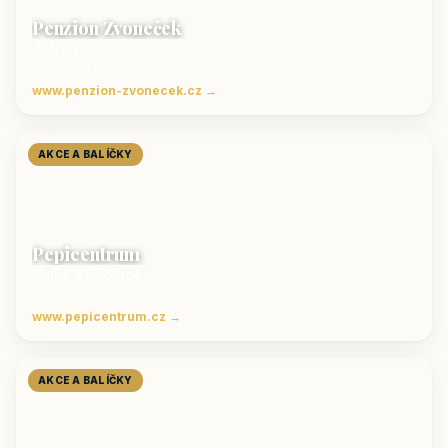
Penzion Zvoneček
Jetřichovice
ubytování České Švýcarsko
www.penzion-zvonecek.cz →
AKCE A BALÍČKY
Pepicentrum
Velké Karlovice
Ubytování v Beskydech
www.pepicentrum.cz →
AKCE A BALÍČKY