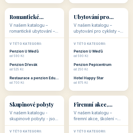
💕
🚴
32 objektů
32 objektů
Romantické
Ubytování pro
ubytování
cyklisty
V našem katalogu –
V našem katalogu –
romantické ubytování –
ubytování pro cyklisty –
jsou pro Vás připraveny
jsou pro Vás připraveny
objekty, které svojí
objekty, které jsou na
V TÉTO KATEGORII:
V TÉTO KATEGORII:
stavbou, polohou anebo
milovníky cykloturistiky
Penzion U Méďů
Penzion U Méďů
zaměřením nabízí
připraveny. Většinou mají
od 590 Kč
od 590 Kč
romantické pobyty.
přímo kolárny a...
Penzion Dřevák
Penzion Pepicentrum
Romantické ...
od 525 Kč
od 250 Kč
Restaurace a penzion Eduard
Hotel Happy Star
👥
💼
od 700 Kč
od 875 Kč
👥
💼
32 objektů
31 objektů
Skupinové pobyty
Firemní akce,
školení
V našem katalogu -
V našem katalogu –
skupinové pobyty - jsou
firemní akce, školení –
pro Vás připraveny
jsou pro Vás připraveny
objekty, které nabízí
objekty, které mají
V TÉTO KATEGORII:
V TÉTO KATEGORII: