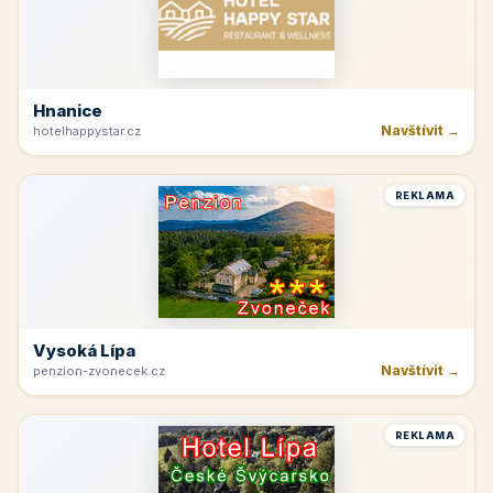
Hnanice
Navštívit →
hotelhappystar.cz
REKLAMA
Vysoká Lípa
Navštívit →
penzion-zvonecek.cz
REKLAMA