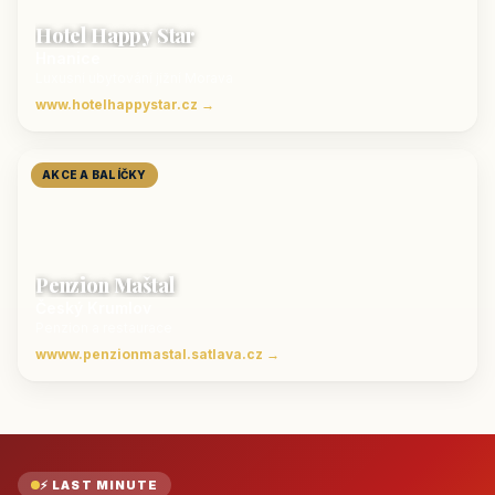
Hotel Happy Star
Hnanice
Luxusní ubytování jižní Morava
www.hotelhappystar.cz →
AKCE A BALÍČKY
Penzion Maštal
Český Krumlov
Penzion a restaurace
wwww.penzionmastal.satlava.cz →
⚡ LAST MINUTE