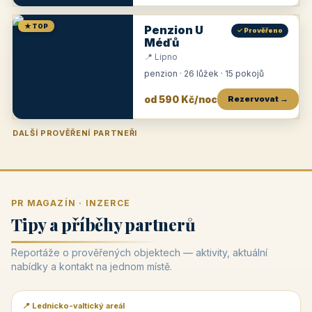
★ TOP
Penzion U
✓ Prověřeno
Méďů
📍 Lipno
penzion · 26 lůžek · 15 pokojů
od 590 Kč/noc
Rezervovat →
DALŠÍ PROVĚŘENÍ PARTNEŘI
Penzion U Zámku
Pension Faber
Penzion a vinařství Dobrovolný
Penzion a restaurace Maštal
Krčma Šatlava
Hotel Rozvoj
Penzion Zvoneček
Penzion Selský dvůr
Penzion Thallerův dům
Hotel Lípa
★
od 500 Kč
★
od 845 Kč
★
od 300 Kč
★
od 360 Kč
★
🍽️
★
od 400 Kč
★
od 550 Kč
★
od 530 Kč
★
od 1 190 Kč
★
od 450 Kč
PR MAGAZÍN · INZERCE
Tipy a příběhy partnerů
Reportáže o prověřených objektech — aktivity, aktuální
nabídky a kontakt na jednom místě.
📍 Lednicko-valtický areál
📰 PR článek