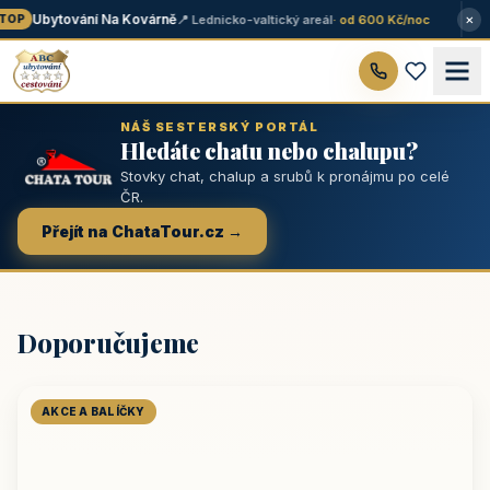
×
Ubytování Na Kovárně
📍 Lednicko-valtický areál
· od 600 Kč/noc
OP
NÁŠ SESTERSKÝ PORTÁL
Hledáte chatu nebo chalupu?
Stovky chat, chalup a srubů k pronájmu po celé
ČR.
Přejít na ChataTour.cz →
Doporučujeme
AKCE A BALÍČKY