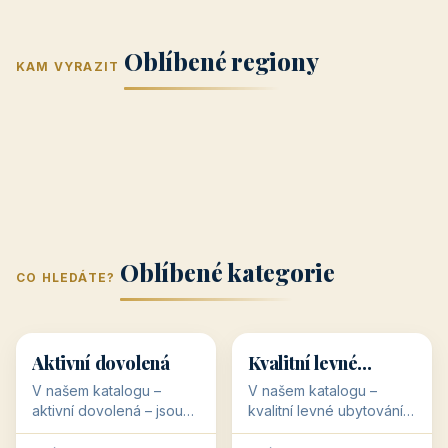
Jižní Morava
Jižní Čechy
(Jihomoravský
(Jihočeský
Střední Čechy
Oblíbené regiony
kraj)
Karlovarský
kraj)
KAM VYRAZIT
Zlínský kraj
Žilinský
(Středočeský
11 objektů
kraj
9 objektů
Liberecký kraj
6 objektů
Plzeňský kraj
4 objekty
kraj)
3 objekty
3 objekty
3 objekty
3 objekty
Oblíbené kategorie
CO HLEDÁTE?
🥾
💰
🥾
💰
36 objektů
34 objektů
Aktivní dovolená
Kvalitní levné
ubytování
V našem katalogu –
V našem katalogu –
aktivní dovolená – jsou
kvalitní levné ubytování –
pro Vás připraveny
jsou pro Vás připraveny