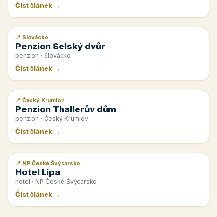
Číst článek →
📍 Slovácko
📰 PR článek
Penzion Selský dvůr
penzion · Slovácko
Číst článek →
📍 Český Krumlov
📰 PR článek
Penzion Thallerův dům
penzion · Český Krumlov
Číst článek →
📍 NP České Švýcarsko
📰 PR článek
Hotel Lípa
hotel · NP České Švýcarsko
Číst článek →