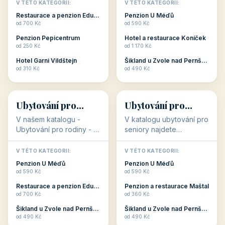
objekty, které s aktivní
objekty, které nabízí
V TÉTO KATEGORII:
V TÉTO KATEGORII:
dovolenou přímo
cenově dostupné
Restaurace a penzion Eduard
Penzion U Méďů
souvisejí. Aktivní
ubytování v ČR. Budete
od 700 Kč
od 590 Kč
dovolená nebo aktivní
překvapeni, že i v nižší
Penzion Pepicentrum
Hotel a restaurace Koníček
odpočinek jso...
c...
od 250 Kč
od 1 170 Kč
Hotel Garni Vildštejn
Šikland u Zvole nad Pernštejnem
👨‍👩‍👧‍👦
🧓
od 310 Kč
od 490 Kč
👨‍👩‍👧‍👦
🧓
34 objektů
33 objektů
Ubytování pro
Ubytování pro
rodiny
seniory
V našem katalogu -
V katalogu ubytování pro
Ubytování pro rodiny -
seniory najdete
jsou pro Vás připraveny
penziony a hotely, které
objekty, které svojí
jsou přizpůsobeny pro
V TÉTO KATEGORII:
V TÉTO KATEGORII:
polohou či vybaveností,
ubytování klientů vyššího
Penzion U Méďů
Penzion U Méďů
nabízí klidné ubytování
věku. Některé z nich
od 590 Kč
od 590 Kč
pro rodiny. Penziony,...
nabízí speciální balíč...
Restaurace a penzion Eduard
Penzion a restaurace Maštal
od 700 Kč
od 360 Kč
Šikland u Zvole nad Pernštejnem
Šikland u Zvole nad Pernštejnem
💕
🚴
od 490 Kč
od 490 Kč