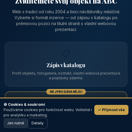
Zviditelněte svůj objekt na ABC
Web s tradicí od roku 2004 a tisíci návštěvníky měsíčně.
Vyberte si formát inzerce — od zápisu v katalogu po
prémiovou pozici na titulní straně s vlastní webovou
prezentací.
📋
Zápis v katalogu
Profil objektu, fotogalerie, kontakt, vlastní webová prezentace
a poptávky zdarma.
NEJPRODÁVANĚJŠÍ
⭐
🍪 Cookies & soukromí
Používáme cookies pro funkčnost webu. Volitelně i
✓ Přijmout vše
💬
Prémiový partner
pro analytiku a marketing.
Jen nutné
TOP pozice na titulce, přednost ve výpisech, zlatý odznak a
Detaily
🖥️ Desktop verze
Design
banner.