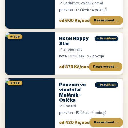
📍 Lednicko-valtický areál
penzion · 17 lůžek · 4 pokojů
od 600 Kč/noc
Rezervovat →
★ TOP
Hotel Happy
✓ Prověřeno
Star
📍 Znojemsko
hotel · 54 lůžek · 27 pokojů
od 875 Kč/noc
Rezervovat →
★ TOP
Penzion ve
✓ Prověřeno
vinařství
Maláník -
Osička
📍 Podluží
penzion · 15 lůžek · 4 pokojů
od 480 Kč/noc
Rezervovat →