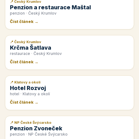
📍 Český Krumlov
📰 PR článek
Penzion a restaurace Maštal
penzion · Český Krumlov
Číst článek →
📍 Český Krumlov
📰 PR článek
Krčma Šatlava
restaurace · Český Krumlov
Číst článek →
📍 Klatovy a okolí
📰 PR článek
Hotel Rozvoj
hotel · Klatovy a okolí
Číst článek →
📍 NP České Švýcarsko
📰 PR článek
Penzion Zvoneček
penzion · NP České Švýcarsko