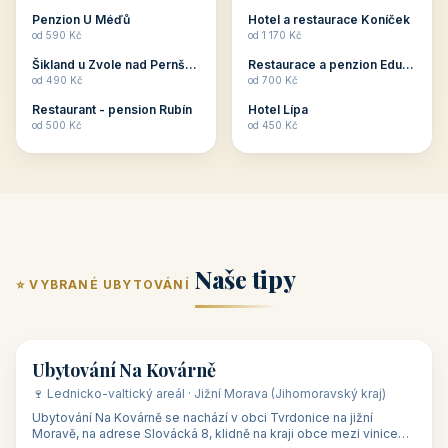
ubytování skupin v
zkušenosti pořádat i
Penzion U Méďů
Hotel a restaurace Koníček
penzionech, hotelích a
menší firemní akce a
od 590 Kč
od 1 170 Kč
apartmánech v ČR.
firemní školení, ale také
Šikland u Zvole nad Pernštejnem
Restaurace a penzion Eduard
Budete překva...
ob...
od 490 Kč
od 700 Kč
Restaurant - pension Rubín
Hotel Lípa
od 500 Kč
od 450 Kč
Naše tipy
⭐ VYBRANÉ UBYTOVÁNÍ
👥 17
🏡 penzion
Ubytování Na Kovárně
🍷 Lednicko-valtický areál · Jižní Morava (Jihomoravský kraj)
Ubytování Na Kovárně se nachází v obci Tvrdonice na jižní
Moravě, na adrese Slovácká 8, klidně na kraji obce mezi vinicemi,