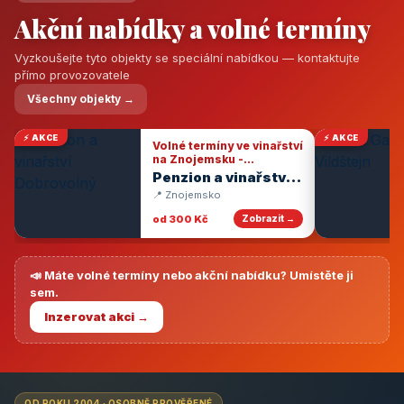
Akční nabídky a volné termíny
Vyzkoušejte tyto objekty se speciální nabídkou — kontaktujte
přímo provozovatele
Všechny objekty →
⚡ AKCE
⚡ AKCE
Volné termíny ve vinařství
na Znojemsku -
degustace vín
Penzion a vinařství
Dobrovolný
📍 Znojemsko
od 300 Kč
Zobrazit →
📣 Máte volné termíny nebo akční nabídku? Umístěte ji
sem.
Inzerovat akci →
OD ROKU 2004 · OSOBNĚ PROVĚŘENÉ