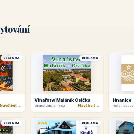
ytování
REKLAMA
REKLAMA
Vinařství Maláník Osička
Hnanice
Navštívit →
Navštívit →
vinarstvimalanik.cz
hotelhappyst
REKLAMA
REKLAMA