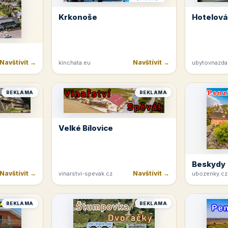
Krkonoše
Hotelová
Navštívit →
Navštívit →
kinchata.eu
ubytovnazda
REKLAMA
REKLAMA
Velké Bílovice
Beskydy
Navštívit →
Navštívit →
vinarstvi-spevak.cz
ubozenky.cz
REKLAMA
REKLAMA