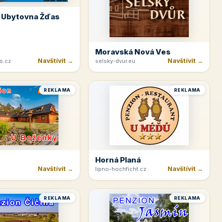
 Ubytovna Žďas
Moravská Nová Ves
Navštívit →
Navštívit →
s.cz
selsky-dvur.eu
REKLAMA
REKLAMA
Horná Planá
Navštívit →
Navštívit →
lipno-hochficht.cz
REKLAMA
REKLAMA