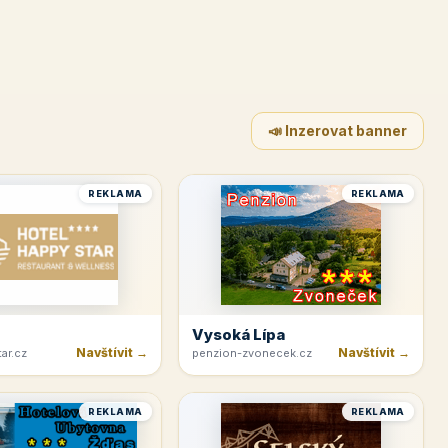
📣 Inzerovat banner
REKLAMA
REKLAMA
Vysoká Lípa
Navštívit →
Navštívit →
ar.cz
penzion-zvonecek.cz
REKLAMA
REKLAMA