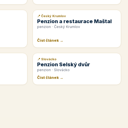
📍 Český Krumlov
📰 PR článek
Penzion a restaurace Maštal
penzion · Český Krumlov
Číst článek →
📍 Slovácko
📰 PR článek
Penzion Selský dvůr
penzion · Slovácko
Číst článek →