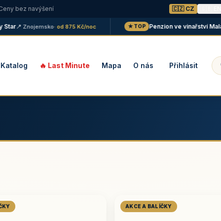
 Ceny bez navýšení
🇨🇿 CZ
🇬🇧 E
r
Penzion ve vinařství Maláník 
📍 Znojemsko
· od 875 Kč/noc
★ TOP
Katalog
🔥 Last Minute
Mapa
O nás
Přihlásit
ÍČKY
AKCE A BALÍČKY