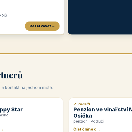
okojů
Rezervovat →
Penzion a restaurace Maštal
Krčma Šatlava
Hotel Rozvoj
★
od 360 Kč
★
🍽️
★
od 400 Kč
rtnerů
 a kontakt na jednom místě.
📍 Podluží
📰 PR článek
ppy Star
Penzion ve vinařství 
Osička
emsko
penzion · Podluží
 →
Číst článek →