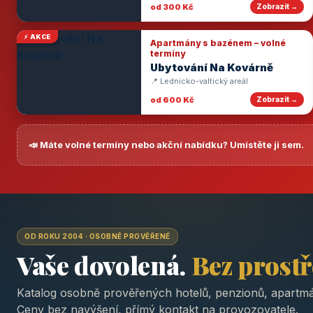
od 300 Kč
Zobrazit →
⚡ AKCE
Apartmány s bazénem – volné
termíny
Ubytování Na Kovárně
📍 Lednicko-valtický areál
od 600 Kč
Zobrazit →
📣 Máte volné termíny nebo akční nabídku? Umístěte ji sem.
OD ROKU 2004 · OSOBNĚ PROVĚŘENÉ
Vaše dovolená.
Bez prost
Katalog osobně prověřených hotelů, penzionů, apartmá
Ceny bez navýšení, přímý kontakt na provozovatele.