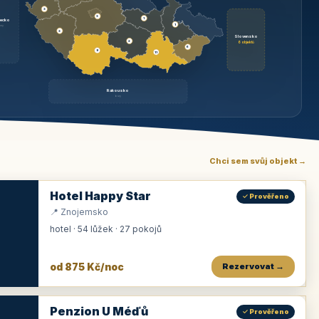
3
3
1
ecko
1
rzy
3
Slovensko
2
6 objektů
6
9
11
Rakousko
brzy
Chci sem svůj objekt →
Hotel Happy Star
✓ Prověřeno
📍 Znojemsko
hotel · 54 lůžek · 27 pokojů
od 875 Kč/noc
Rezervovat →
Penzion U Méďů
✓ Prověřeno