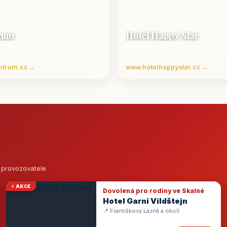
rum
Hotel Happy Star
ovice
Hnanice
Beskydech
Luxusní ubytování jižní Morava
ntrum.cz →
www.hotelhappystar.cz →
o provozovatele
⚡ AKCE
Dovolená pro rodiny ve Skalné
Hotel Garni Vildštejn
📍 Františkovy Lázně a okolí