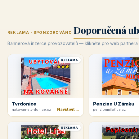
Doporučená ub
REKLAMA · SPONZOROVÁNO
Bannerová inzerce provozovatelů — klikněte pro web partnera
REKLAMA
Tvrdonice
Penzion U Zámku
Navštívit →
nakovarnetvrdonice.cz
penzionmilotice.cz
REKLAMA