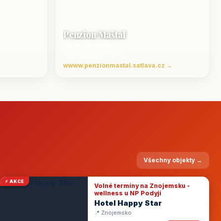
Penzion Maštal
Český Krumlov
Penzion a restaurace
wwww.penzionmastal.satlava.cz →
Všechny objekty →
⚡ AKCE
Volné termíny na Znojemsku -
wellness u NP Podyjí
Hotel Happy Star
📍 Znojemsko