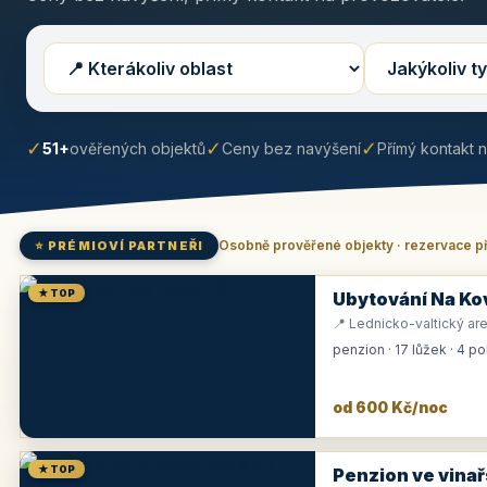
✓
✓
✓
51+
ověřených objektů
Ceny bez navýšení
Přímý kontakt 
Osobně prověřené objekty · rezervace p
⭐ PRÉMIOVÍ PARTNEŘI
★ TOP
Ubytování Na Ko
📍 Lednicko-valtický are
penzion · 17 lůžek · 4 p
od 600 Kč/noc
★ TOP
Penzion ve vinař