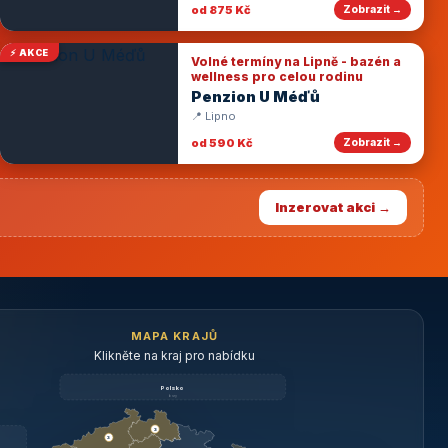
od 875 Kč
Zobrazit →
⚡ AKCE
Volné termíny na Lipně - bazén a
wellness pro celou rodinu
Penzion U Méďů
📍 Lipno
od 590 Kč
Zobrazit →
Inzerovat akci →
MAPA KRAJŮ
Klikněte na kraj pro nabídku
Polsko
brzy
3
3