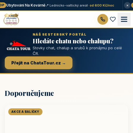
×
Ubytování Na Kovárně
📍 Lednicko-valtický areál
· od 600 Kč/noc
P
★
NÁŠ SESTERSKÝ PORTÁL
Hledáte chatu nebo chalupu?
Stovky chat, chalup a srubů k pronájmu po celé
ČR.
Přejít na ChataTour.cz →
Doporučujeme
AKCE A BALÍČKY