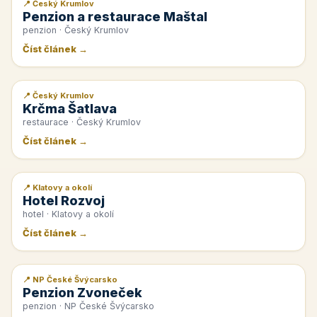
📍 Český Krumlov
📰 PR článek
Penzion a restaurace Maštal
penzion · Český Krumlov
Číst článek →
📍 Český Krumlov
📰 PR článek
Krčma Šatlava
restaurace · Český Krumlov
Číst článek →
📍 Klatovy a okolí
📰 PR článek
Hotel Rozvoj
hotel · Klatovy a okolí
Číst článek →
📍 NP České Švýcarsko
📰 PR článek
Penzion Zvoneček
penzion · NP České Švýcarsko