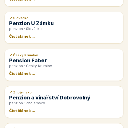
📍 Slovácko
📰 PR článek
Penzion U Zámku
penzion · Slovácko
Číst článek →
📍 Český Krumlov
📰 PR článek
Pension Faber
penzion · Český Krumlov
Číst článek →
📍 Znojemsko
📰 PR článek
Penzion a vinařství Dobrovolný
penzion · Znojemsko
Číst článek →