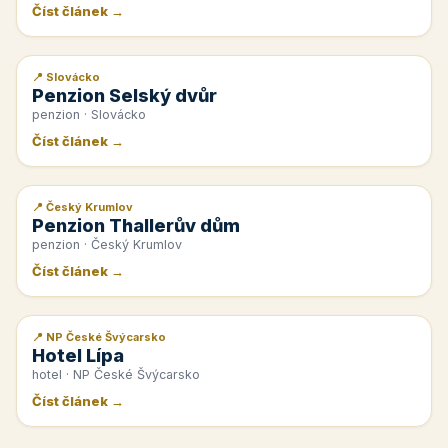
Číst článek →
📍 Slovácko
📰 PR článek
Penzion Selský dvůr
penzion · Slovácko
Číst článek →
📍 Český Krumlov
📰 PR článek
Penzion Thallerův dům
penzion · Český Krumlov
Číst článek →
📍 NP České Švýcarsko
📰 PR článek
Hotel Lípa
hotel · NP České Švýcarsko
Číst článek →