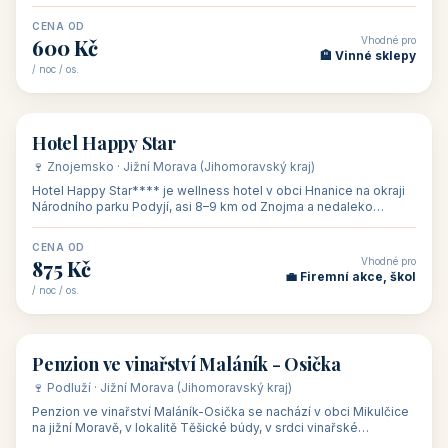
asi 8 km od dáln
CENA OD
Vhodné pro
600 Kč
🏨 Vinné sklepy
/ noc / os.
👥 54
🏨 hotel
Hotel Happy Star
🍷 Znojemsko · Jižní Morava (Jihomoravský kraj)
Hotel Happy Star**** je wellness hotel v obci Hnanice na okraji
Národního parku Podyjí, asi 8–9 km od Znojma a nedaleko
rakouských hranic, v
CENA OD
Vhodné pro
875 Kč
💼 Firemní akce, škol
/ noc / os.
👥 15
🏡 penzion
Penzion ve vinařství Maláník - Osička
🍷 Podluží · Jižní Morava (Jihomoravský kraj)
Penzion ve vinařství Maláník-Osička se nachází v obci Mikulčice
na jižní Moravě, v lokalitě Těšické búdy, v srdci vinařské
podoblasti Slovác