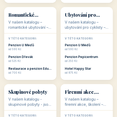
💕
🚴
32 objektů
32 objektů
Romantické
Ubytování pro
ubytování
cyklisty
V našem katalogu –
V našem katalogu –
romantické ubytování –
ubytování pro cyklisty –
jsou pro Vás připraveny
jsou pro Vás připraveny
objekty, které svojí
objekty, které jsou na
V TÉTO KATEGORII:
V TÉTO KATEGORII:
stavbou, polohou anebo
milovníky cykloturistiky
Penzion U Méďů
Penzion U Méďů
zaměřením nabízí
připraveny. Většinou mají
od 590 Kč
od 590 Kč
romantické pobyty.
přímo kolárny a...
Penzion Dřevák
Penzion Pepicentrum
Romantické ...
od 525 Kč
od 250 Kč
Restaurace a penzion Eduard
Hotel Happy Star
👥
💼
od 700 Kč
od 875 Kč
👥
💼
32 objektů
31 objektů
Skupinové pobyty
Firemní akce,
školení
V našem katalogu -
V našem katalogu –
skupinové pobyty - jsou
firemní akce, školení –
pro Vás připraveny
jsou pro Vás připraveny
objekty, které nabízí
objekty, které mají
V TÉTO KATEGORII:
V TÉTO KATEGORII: