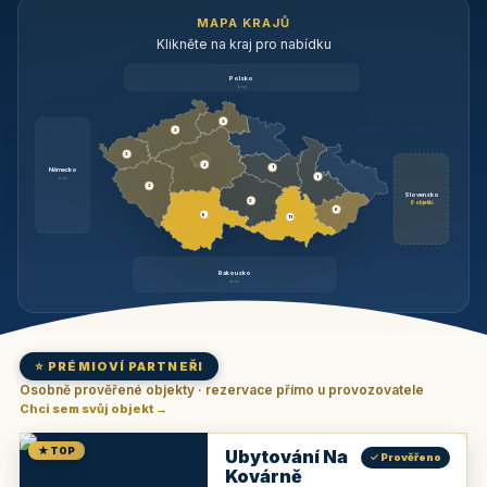
MAPA KRAJŮ
Klikněte na kraj pro nabídku
Polsko
brzy
3
3
3
3
1
Německo
1
brzy
3
Slovensko
2
6 objektů
6
9
11
Rakousko
brzy
⭐ PRÉMIOVÍ PARTNEŘI
Osobně prověřené objekty · rezervace přímo u provozovatele
Chci sem svůj objekt →
★ TOP
Ubytování Na
✓ Prověřeno
Kovárně