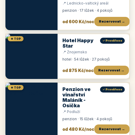
📍 Lednicko-valtický areál
penzion · 17 lůžek · 4 pokojů
od 600 Kč/noc
Rezervovat →
★ TOP
Hotel Happy
✓ Prověřeno
Star
📍 Znojemsko
hotel · 54 lůžek · 27 pokojů
od 875 Kč/noc
Rezervovat →
★ TOP
Penzion ve
✓ Prověřeno
vinařství
Maláník -
Osička
📍 Podluží
penzion · 15 lůžek · 4 pokojů
od 480 Kč/noc
Rezervovat →