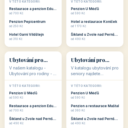
objekty, které s aktivní
objekty, které nabízí
V TÉTO KATEGORII:
V TÉTO KATEGORII:
dovolenou přímo
cenově dostupné
Restaurace a penzion Eduard
Penzion U Méďů
souvisejí. Aktivní
ubytování v ČR. Budete
od 700 Kč
od 590 Kč
dovolená nebo aktivní
překvapeni, že i v nižší
Penzion Pepicentrum
Hotel a restaurace Koníček
odpočinek jso...
c...
od 250 Kč
od 1 170 Kč
Hotel Garni Vildštejn
Šikland u Zvole nad Pernštejnem
👨‍👩‍👧‍👦
🧓
od 310 Kč
od 490 Kč
👨‍👩‍👧‍👦
🧓
34 objektů
33 objektů
Ubytování pro
Ubytování pro
rodiny
seniory
V našem katalogu -
V katalogu ubytování pro
Ubytování pro rodiny -
seniory najdete
jsou pro Vás připraveny
penziony a hotely, které
objekty, které svojí
jsou přizpůsobeny pro
V TÉTO KATEGORII:
V TÉTO KATEGORII:
polohou či vybaveností,
ubytování klientů vyššího
Penzion U Méďů
Penzion U Méďů
nabízí klidné ubytování
věku. Některé z nich
od 590 Kč
od 590 Kč
pro rodiny. Penziony,...
nabízí speciální balíč...
Restaurace a penzion Eduard
Penzion a restaurace Maštal
od 700 Kč
od 360 Kč
Šikland u Zvole nad Pernštejnem
Šikland u Zvole nad Pernštejnem
💕
🚴
od 490 Kč
od 490 Kč