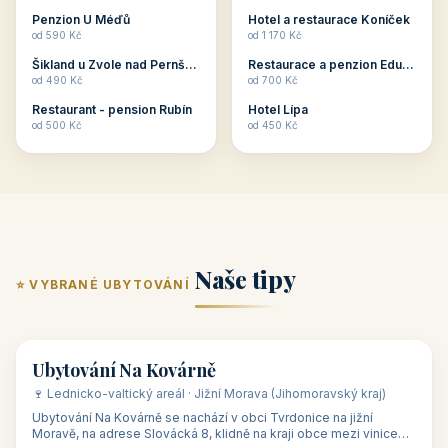
ubytování skupin v
zkušenosti pořádat i
Penzion U Méďů
Hotel a restaurace Koníček
penzionech, hotelích a
menší firemní akce a
od 590 Kč
od 1 170 Kč
apartmánech v ČR.
firemní školení, ale také
Šikland u Zvole nad Pernštejnem
Restaurace a penzion Eduard
Budete překva...
ob...
od 490 Kč
od 700 Kč
Restaurant - pension Rubín
Hotel Lípa
od 500 Kč
od 450 Kč
Naše tipy
⭐ VYBRANÉ UBYTOVÁNÍ
👥 17
🏡 penzion
Ubytování Na Kovárně
🍷 Lednicko-valtický areál · Jižní Morava (Jihomoravský kraj)
Ubytování Na Kovárně se nachází v obci Tvrdonice na jižní
Moravě, na adrese Slovácká 8, klidně na kraji obce mezi vinicemi,