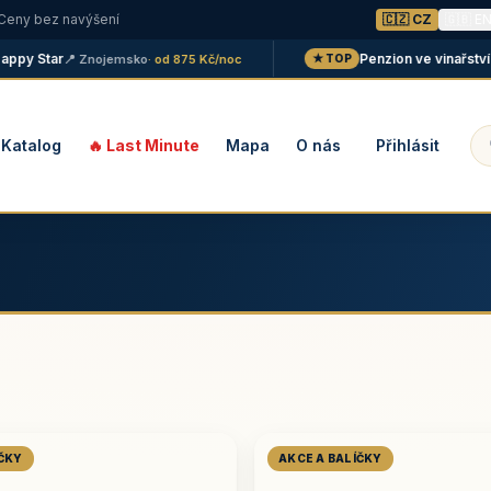
 Ceny bez navýšení
🇨🇿 CZ
🇬🇧 E
 Star
Penzion ve vinařství Malá
📍 Znojemsko
· od 875 Kč/noc
★ TOP
Katalog
🔥 Last Minute
Mapa
O nás
Přihlásit
ÍČKY
AKCE A BALÍČKY