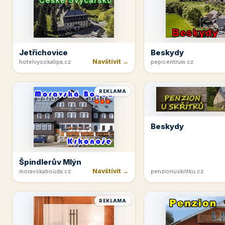
Jetřichovice
Beskydy
Navštívit →
hotelvysokalipa.cz
pepicentrum.cz
REKLAMA
Beskydy
Špindlerův Mlýn
Navštívit →
moravskabouda.cz
penzionuskritku.cz
REKLAMA