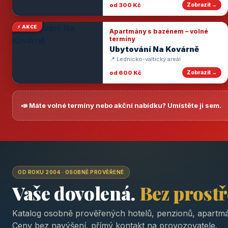
od 300 Kč
Zobrazit →
⚡ AKCE
Apartmány s bazénem – volné
termíny
Ubytování Na Kovárně
📍 Lednicko-valtický areál
od 600 Kč
Zobrazit →
📣 Máte volné termíny nebo akční nabídku? Umístěte ji sem.
OD ROKU 2004 · OSOBNĚ PROVĚŘENÉ
Vaše dovolená.
Bez prost
Katalog osobně prověřených hotelů, penzionů, apartmá
Ceny bez navýšení, přímý kontakt na provozovatele.