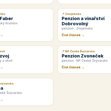
mlov
📍 Znojemsko
📰 PR článek
 Faber
Penzion a vinařství
Dobrovolný
ský Krumlov
penzion · Znojemsko
 →
Číst článek →
kolí
📍 NP České Švýcarsko
📰 PR článek
zvoj
Penzion Zvoneček
y a okolí
penzion · NP České Švýcarsko
 →
Číst článek →
Švýcarsko
pa
eské Švýcarsko
 →