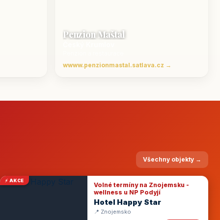
Penzion Maštal
Český Krumlov
Penzion a restaurace
wwww.penzionmastal.satlava.cz →
Všechny objekty →
⚡ AKCE
Volné termíny na Znojemsku -
wellness u NP Podyjí
Hotel Happy Star
📍 Znojemsko