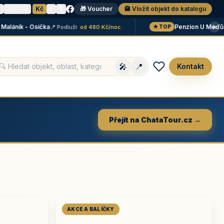
N
🇩🇪 DE
·
Kč
€
$
🎁 Voucher
🏨 Vložit objekt do katalogu
×
ník - Osička
Penzion U Méďů
📍 Podluží
· od 480 Kč/noc
📍 Li
★ TOP
🎤
📍
Kontakt
Přejít na ChataTour.cz →
AKCE A BALÍČKY