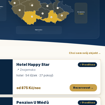
3
3
1
ecko
1
rzy
3
Slovensko
2
6 objektů
6
9
11
Rakousko
brzy
Chci sem svůj objekt →
Hotel Happy Star
✓ Prověřeno
📍 Znojemsko
hotel · 54 lůžek · 27 pokojů
od 875 Kč/noc
Rezervovat →
Penzion U Méďů
✓ Prověřeno