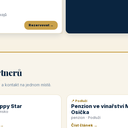
okojů
Rezervovat →
Penzion a restaurace Maštal
Krčma Šatlava
Hotel Rozvoj
★
od 360 Kč
★
🍽️
★
od 400 Kč
rtnerů
 a kontakt na jednom místě.
📍 Podluží
📰 PR článek
ppy Star
Penzion ve vinařství 
Osička
emsko
penzion · Podluží
 →
Číst článek →