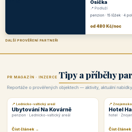
Osička
📍 Podluží
penzion · 15 lůžek · 4 p
od 480 Kč/noc
DALŠÍ PROVĚŘENÍ PARTNEŘI
Penzion U Zámku
Pension Faber
Penzion a vinařství Dobrovolný
Hotel Lípa
★
od 500 Kč
★
od 845 Kč
★
od 300 Kč
★
od 450 Kč
Tipy a příběhy pa
PR MAGAZÍN · INZERCE
Reportáže o prověřených objektech — aktivity, aktuální nabídky
📍 Lednicko-valtický areál
📍 Znojemsko
📰 PR článek
📰 PR článek
Ubytování Na Kovárně
Hotel Ha
penzion · Lednicko-valtický areál
hotel · Znoj
Číst článek →
Číst článek