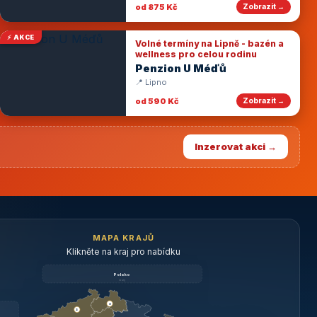
od 875 Kč
Zobrazit →
⚡ AKCE
Volné termíny na Lipně - bazén a
wellness pro celou rodinu
Penzion U Méďů
📍 Lipno
od 590 Kč
Zobrazit →
Inzerovat akci →
MAPA KRAJŮ
Klikněte na kraj pro nabídku
Polsko
brzy
3
3