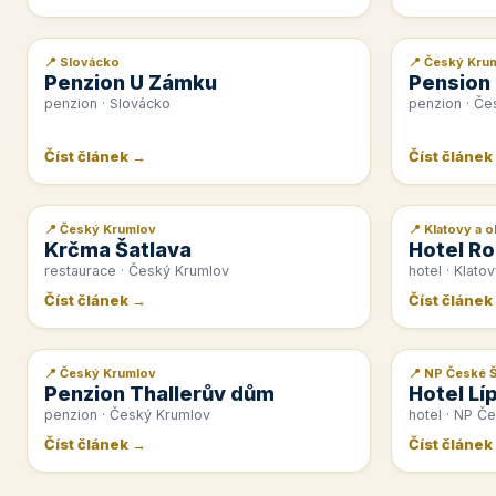
📍 Slovácko
📍 Český Kru
📰 PR článek
📰 PR článek
Penzion U Zámku
Pension
penzion · Slovácko
penzion · Če
Číst článek →
Číst článek
📍 Český Krumlov
📍 Klatovy a o
📰 PR článek
📰 PR článek
Krčma Šatlava
Hotel Ro
restaurace · Český Krumlov
hotel · Klatov
Číst článek →
Číst článek
📍 Český Krumlov
📍 NP České 
📰 PR článek
📰 PR článek
Penzion Thallerův dům
Hotel Lí
penzion · Český Krumlov
hotel · NP Č
Číst článek →
Číst článek