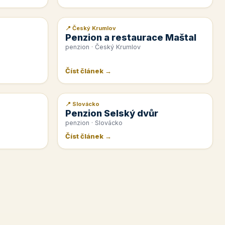
📍 Český Krumlov
📰 PR článek
Penzion a restaurace Maštal
penzion · Český Krumlov
Číst článek →
📍 Slovácko
📰 PR článek
Penzion Selský dvůr
penzion · Slovácko
Číst článek →