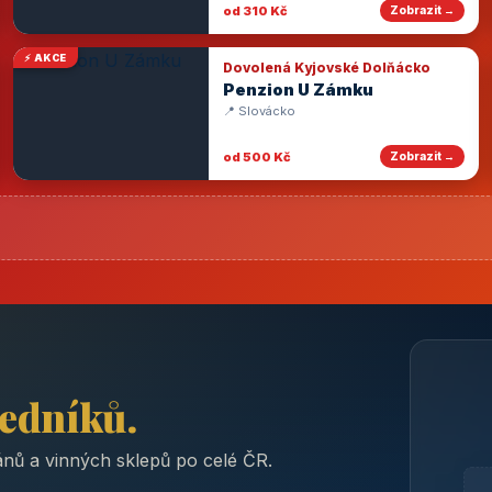
od 310 Kč
Zobrazit →
⚡ AKCE
Dovolená Kyjovské Dolňácko
Penzion U Zámku
📍 Slovácko
od 500 Kč
Zobrazit →
ředníků.
nů a vinných sklepů po celé ČR.