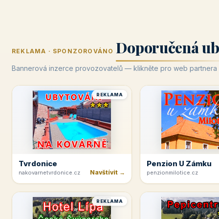
Doporučená ub
REKLAMA · SPONZOROVÁNO
Bannerová inzerce provozovatelů — klikněte pro web partnera
REKLAMA
Tvrdonice
Penzion U Zámku
Navštívit →
nakovarnetvrdonice.cz
penzionmilotice.cz
REKLAMA