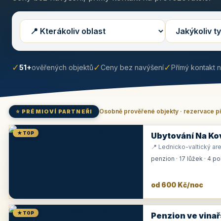
✓
✓
✓
51+
ověřených objektů
Ceny bez navýšení
Přímý kontakt 
Osobně prověřené objekty · rezervace p
⭐ PRÉMIOVÍ PARTNEŘI
★ TOP
Ubytování Na Ko
📍 Lednicko-valtický are
penzion · 17 lůžek · 4 p
od 600 Kč/noc
★ TOP
Penzion ve vinař