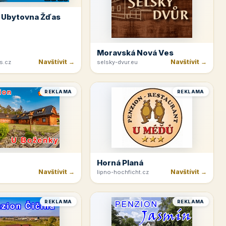
 Ubytovna Žďas
Moravská Nová Ves
Navštívit →
Navštívit →
s.cz
selsky-dvur.eu
REKLAMA
REKLAMA
Horná Planá
Navštívit →
Navštívit →
lipno-hochficht.cz
REKLAMA
REKLAMA