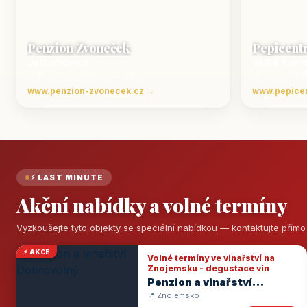
Penzion Zvoneček
Pepicent
Jetřichovice
Velké Karl
ubytování České Švýcarsko
Ubytování v 
www.penzion-zvonecek.cz →
www.pepice
⚡ LAST MINUTE
Akční nabídky a volné termíny
Vyzkoušejte tyto objekty se speciální nabídkou — kontaktujte přím
⚡ AKCE
Volné termíny ve vinařství na
Znojemsku - degustace vín
Penzion a vinařství
Dobrovolný
📍 Znojemsko