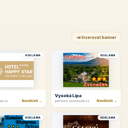
📣 Inzerovat banner
REKLAMA
REKLAMA
Vysoká Lípa
Navštívit →
Navštívit →
ar.cz
penzion-zvonecek.cz
REKLAMA
REKLAMA