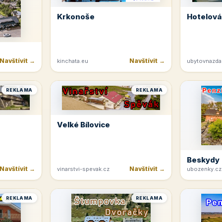
Krkonoše
Hotelová
Navštívit →
Navštívit →
kinchata.eu
ubytovnazda
REKLAMA
REKLAMA
Velké Bílovice
Beskydy
Navštívit →
Navštívit →
vinarstvi-spevak.cz
ubozenky.cz
REKLAMA
REKLAMA