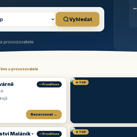
Něm
b
Vyhledat
na provozovatele
římo u provozovatele
★ TOP
várně
✓ Prověřeno
ál
okojů
Rezervovat →
★ TOP
ství Maláník -
✓ Prověřeno