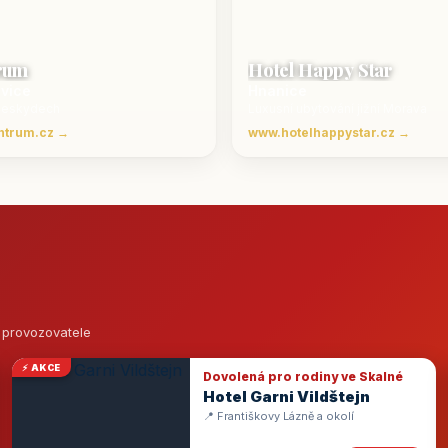
rum
Hotel Happy Star
ovice
Hnanice
Beskydech
Luxusní ubytování jižní Morava
ntrum.cz →
www.hotelhappystar.cz →
o provozovatele
⚡ AKCE
Dovolená pro rodiny ve Skalné
Hotel Garni Vildštejn
📍 Františkovy Lázně a okolí