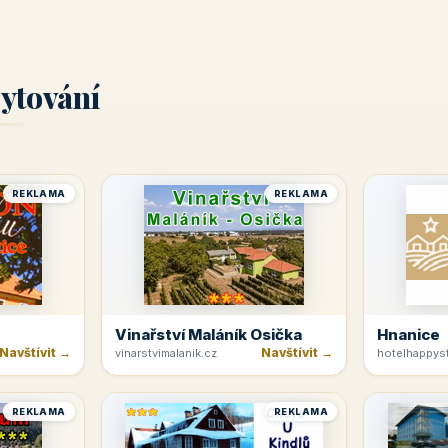
ytování
REKLAMA
REKLAMA
Vinařství Maláník Osička
Hnanice
Navštívit →
Navštívit →
vinarstvimalanik.cz
hotelhappyst
REKLAMA
REKLAMA